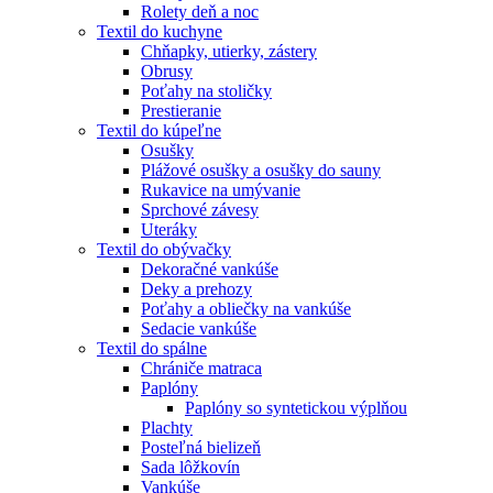
Rolety deň a noc
Textil do kuchyne
Chňapky, utierky, zástery
Obrusy
Poťahy na stoličky
Prestieranie
Textil do kúpeľne
Osušky
Plážové osušky a osušky do sauny
Rukavice na umývanie
Sprchové závesy
Uteráky
Textil do obývačky
Dekoračné vankúše
Deky a prehozy
Poťahy a obliečky na vankúše
Sedacie vankúše
Textil do spálne
Chrániče matraca
Paplóny
Paplóny so syntetickou výplňou
Plachty
Posteľná bielizeň
Sada lôžkovín
Vankúše