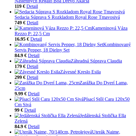
Nástenných Regálo Boa Drevo Akácia
119 €
Detail
Sedacia Súprava S Rozkladom Royal Rose Tmavosivá
749 €
Detail
Kameninová Váza
Rezzo P: 22,5 Cm
16.95 €
Detail
Kombinovaný
Servis Pepper, 18 Dielny Set
84.9 €
Detail
Záhradná Súprava Claudia
179 €
Detail
Závesné Kreslo Esila
299 €
Detail
Zarážka Do Dverí Lama,
25cm
9.99 €
Detail
Písací Stôl Cara 120x50
Cm Sivá
99 €
Detail
Jedálenská Stolička Ella
Zelená
84.9 €
Detail
Uterák Naime,