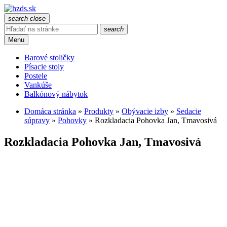
search
close
search
Menu
Barové stoličky
Písacie stoly
Postele
Vankúše
Balkónový nábytok
Domáca stránka
»
Produkty
»
Obývacie izby
»
Sedacie
súpravy
»
Pohovky
»
Rozkladacia Pohovka Jan, Tmavosivá
Rozkladacia Pohovka Jan, Tmavosivá