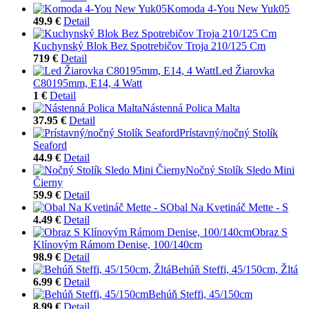
Komoda 4-You New Yuk05
49.9 €
Detail
Kuchynský Blok Bez Spotrebičov Troja 210/125 Cm
719 €
Detail
Led Žiarovka
C80195mm, E14, 4 Watt
1 €
Detail
Nástenná Polica Malta
37.95 €
Detail
Prístavný/nočný Stolík
Seaford
44.9 €
Detail
Nočný Stolík Sledo Mini
Čierny
59.9 €
Detail
Obal Na Kvetináč Mette - S
4.49 €
Detail
Obraz S
Klínovým Rámom Denise, 100/140cm
98.9 €
Detail
Behúň Steffi, 45/150cm, Žltá
6.99 €
Detail
Behúň Steffi, 45/150cm
8.99 €
Detail