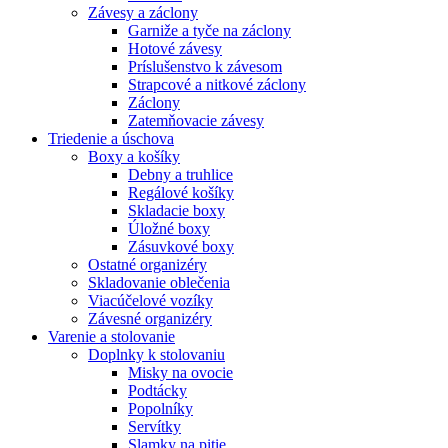
Závesy a záclony
Garniže a tyče na záclony
Hotové závesy
Príslušenstvo k závesom
Strapcové a nitkové záclony
Záclony
Zatemňovacie závesy
Triedenie a úschova
Boxy a košíky
Debny a truhlice
Regálové košíky
Skladacie boxy
Úložné boxy
Zásuvkové boxy
Ostatné organizéry
Skladovanie oblečenia
Viacúčelové vozíky
Závesné organizéry
Varenie a stolovanie
Doplnky k stolovaniu
Misky na ovocie
Podtácky
Popolníky
Servítky
Slamky na pitie