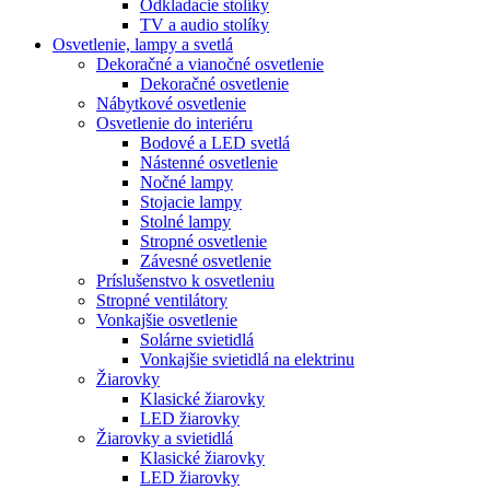
Odkladacie stolíky
TV a audio stolíky
Osvetlenie, lampy a svetlá
Dekoračné a vianočné osvetlenie
Dekoračné osvetlenie
Nábytkové osvetlenie
Osvetlenie do interiéru
Bodové a LED svetlá
Nástenné osvetlenie
Nočné lampy
Stojacie lampy
Stolné lampy
Stropné osvetlenie
Závesné osvetlenie
Príslušenstvo k osvetleniu
Stropné ventilátory
Vonkajšie osvetlenie
Solárne svietidlá
Vonkajšie svietidlá na elektrinu
Žiarovky
Klasické žiarovky
LED žiarovky
Žiarovky a svietidlá
Klasické žiarovky
LED žiarovky