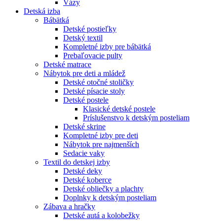
Vázy
Detská izba
Bábätká
Detské postieľky
Detský textil
Kompletné izby pre bábätká
Prebaľovacie pulty
Detské matrace
Nábytok pre deti a mládež
Detské otočné stoličky
Detské písacie stoly
Detské postele
Klasické detské postele
Príslušenstvo k detským posteliam
Detské skrine
Kompletné izby pre deti
Nábytok pre najmenších
Sedacie vaky
Textil do detskej izby
Detské deky
Detské koberce
Detské obliečky a plachty
Doplnky k detským posteliam
Zábava a hračky
Detské autá a kolobežky