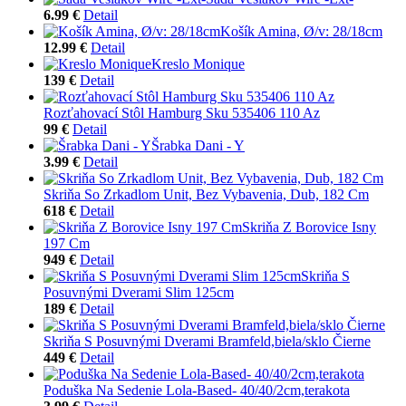
6.99 €
Detail
Košík Amina, Ø/v: 28/18cm
12.99 €
Detail
Kreslo Monique
139 €
Detail
Rozťahovací Stôl Hamburg Sku 535406 110 Az
99 €
Detail
Šrabka Dani - Y
3.99 €
Detail
Skriňa So Zrkadlom Unit, Bez Vybavenia, Dub, 182 Cm
618 €
Detail
Skriňa Z Borovice Isny
197 Cm
949 €
Detail
Skriňa S
Posuvnými Dverami Slim 125cm
189 €
Detail
Skriňa S Posuvnými Dverami Bramfeld,biela/sklo Čierne
449 €
Detail
Poduška Na Sedenie Lola-Based- 40/40/2cm,terakota