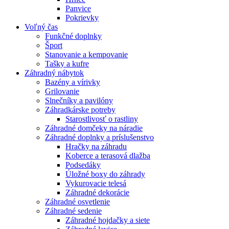
Panvice
Pokrievky
Voľný čas
Funkčné doplnky
Šport
Stanovanie a kempovanie
Tašky a kufre
Záhradný nábytok
Bazény a vírivky
Grilovanie
Slnečníky a pavilóny
Záhradkárske potreby
Starostlivosť o rastliny
Záhradné domčeky na náradie
Záhradné doplnky a príslušenstvo
Hračky na záhradu
Koberce a terasová dlažba
Podsedáky
Úložné boxy do záhrady
Vykurovacie telesá
Záhradné dekorácie
Záhradné osvetlenie
Záhradné sedenie
Záhradné hojdačky a siete