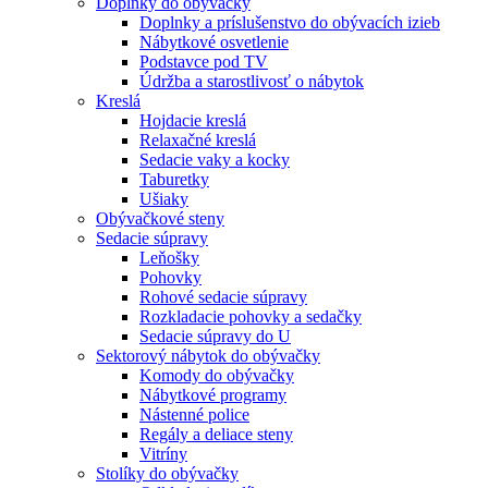
Doplnky do obývačky
Doplnky a príslušenstvo do obývacích izieb
Nábytkové osvetlenie
Podstavce pod TV
Údržba a starostlivosť o nábytok
Kreslá
Hojdacie kreslá
Relaxačné kreslá
Sedacie vaky a kocky
Taburetky
Ušiaky
Obývačkové steny
Sedacie súpravy
Leňošky
Pohovky
Rohové sedacie súpravy
Rozkladacie pohovky a sedačky
Sedacie súpravy do U
Sektorový nábytok do obývačky
Komody do obývačky
Nábytkové programy
Nástenné police
Regály a deliace steny
Vitríny
Stolíky do obývačky