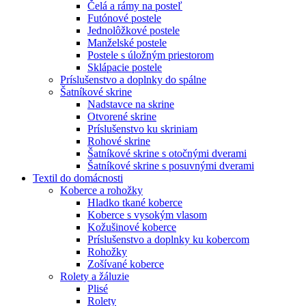
Čelá a rámy na posteľ
Futónové postele
Jednolôžkové postele
Manželské postele
Postele s úložným priestorom
Sklápacie postele
Príslušenstvo a doplnky do spálne
Šatníkové skrine
Nadstavce na skrine
Otvorené skrine
Príslušenstvo ku skriniam
Rohové skrine
Šatníkové skrine s otočnými dverami
Šatníkové skrine s posuvnými dverami
Textil do domácnosti
Koberce a rohožky
Hladko tkané koberce
Koberce s vysokým vlasom
Kožušinové koberce
Príslušenstvo a doplnky ku kobercom
Rohožky
Zošívané koberce
Rolety a žáluzie
Plisé
Rolety