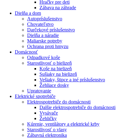
Hračky pre deti
Zábava na záhrade
Dielňa a dom
Autopríslušenstvo
Chovateľstvo
Darčekové príslušenstvo
Dielňa a náradie
Maliarske potreby
Ochrana proti hmyzu
Domácnosť
Odpadkové koše
Starostlivosť o bielizeň
Koše na bielizeň
Sušiaky na bielizeň
Vešiaky, štipce a iné príslušenstvo
Žehliace dosky
Upratovanie
Elektrické spotrebiče
Elektrospotrebiče do domácnosti
Dalšie elektrospotrebiče do domácnosti
Vysávače
Žehličky
Kúrenie, ventilátory a elektrické krby
Starostlivosť o vlasy
Zábavná elektronika