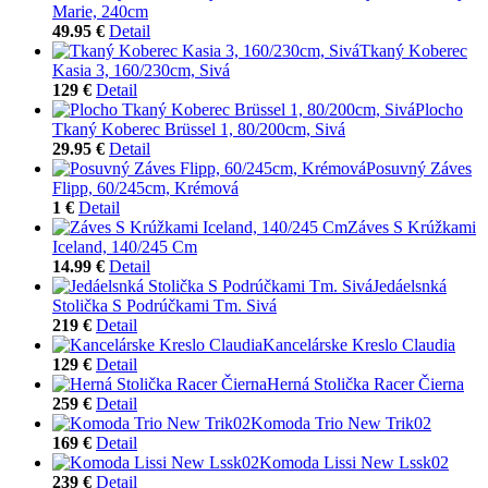
Marie, 240cm
49.95 €
Detail
Tkaný Koberec
Kasia 3, 160/230cm, Sivá
129 €
Detail
Plocho
Tkaný Koberec Brüssel 1, 80/200cm, Sivá
29.95 €
Detail
Posuvný Záves
Flipp, 60/245cm, Krémová
1 €
Detail
Záves S Krúžkami
Iceland, 140/245 Cm
14.99 €
Detail
Jedáelsnká
Stolička S Podrúčkami Tm. Sivá
219 €
Detail
Kancelárske Kreslo Claudia
129 €
Detail
Herná Stolička Racer Čierna
259 €
Detail
Komoda Trio New Trik02
169 €
Detail
Komoda Lissi New Lssk02
239 €
Detail