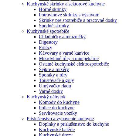
Kuchynské skrinky a sektorové kuchyne
Horné skrinky
Potravinové skrinky s výsuvom
Skrinky pre spotrebiče a pracovné dosky
Spodné skrinky
Kuchynské spotrebiče
Chladničky a mrazničky
Digestory
Fritézy
Kávovary a varné kanvice
Mikrovlnné rúry a minipekárne
Ostatné kuchynské elektrospotrebiče
Šejkre a mixéry
Sporáky a rúry
Toustovače a grily
Umývačky riadu
Varné dosky
Kuchynský nábytok
Komody do kuchyne
Police do kuchyne
Servírovacie vozíky
Príslušenstvo a vybavenie kuchyne
Doplnky a príslušenstvo do kuchyne
Kuchynské batérie
Kuchynské drezy