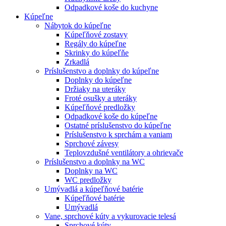
Odpadkové koše do kuchyne
Kúpeľne
Nábytok do kúpeľne
Kúpeľňové zostavy
Regály do kúpeľne
Skrinky do kúpeľňe
Zrkadlá
Príslušenstvo a doplnky do kúpeľne
Doplnky do kúpeľne
Držiaky na uteráky
Froté osušky a uteráky
Kúpeľňové predložky
Odpadkové koše do kúpeľne
Ostatné príslušenstvo do kúpeľne
Príslušenstvo k sprchám a vaniam
Sprchové závesy
Teplovzdušné ventilátory a ohrievače
Príslušenstvo a doplnky na WC
Doplnky na WC
WC predložky
Umývadlá a kúpeľňové batérie
Kúpeľňové batérie
Umývadlá
Vane, sprchové kúty a vykurovacie telesá
Sprchové kúty