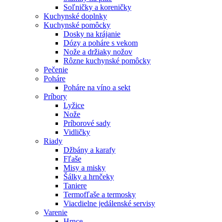
Soľničky a koreničky
Kuchynské doplnky
Kuchynské pomôcky
Dosky na krájanie
Dózy a poháre s vekom
Nože a držiaky nožov
Rôzne kuchynské pomôcky
Pečenie
Poháre
Poháre na víno a sekt
Príbory
Lyžice
Nože
Príborové sady
Vidličky
Riady
Džbány a karafy
Fľaše
Misy a misky
Šálky a hrnčeky
Taniere
Termofľaše a termosky
Viacdielne jedálenské servisy
Varenie
Hrnce