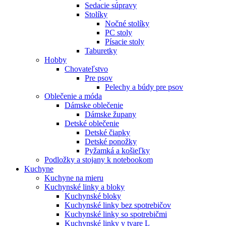
Sedacie súpravy
Stolíky
Nočné stolíky
PC stoly
Písacie stoly
Taburetky
Hobby
Chovateľstvo
Pre psov
Pelechy a búdy pre psov
Oblečenie a móda
Dámske oblečenie
Dámske župany
Detské oblečenie
Detské čiapky
Detské ponožky
Pyžamká a košieľky
Podložky a stojany k notebookom
Kuchyne
Kuchyne na mieru
Kuchynské linky a bloky
Kuchynské bloky
Kuchynské linky bez spotrebičov
Kuchynské linky so spotrebičmi
Kuchynské linky v tvare L