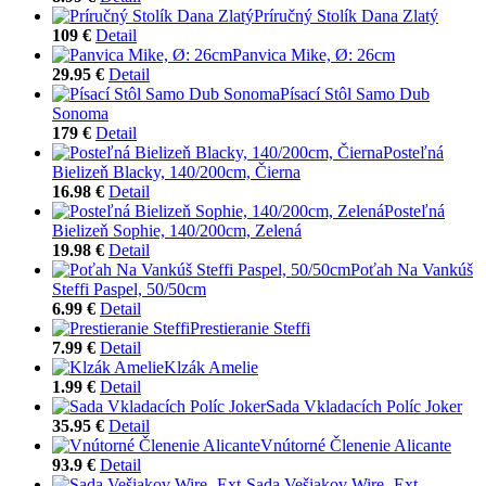
Príručný Stolík Dana Zlatý
109 €
Detail
Panvica Mike, Ø: 26cm
29.95 €
Detail
Písací Stôl Samo Dub
Sonoma
179 €
Detail
Posteľná
Bielizeň Blacky, 140/200cm, Čierna
16.98 €
Detail
Posteľná
Bielizeň Sophie, 140/200cm, Zelená
19.98 €
Detail
Poťah Na Vankúš
Steffi Paspel, 50/50cm
6.99 €
Detail
Prestieranie Steffi
7.99 €
Detail
Klzák Amelie
1.99 €
Detail
Sada Vkladacích Políc Joker
35.95 €
Detail
Vnútorné Členenie Alicante
93.9 €
Detail
Sada Vešiakov Wire -Ext-