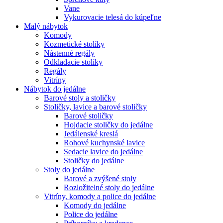
Vane
Vykurovacie telesá do kúpeľne
Malý nábytok
Komody
Kozmetické stolíky
Nástenné regály
Odkladacie stolíky
Regály
Vitríny
Nábytok do jedálne
Barové stoly a stoličky
Stoličky, lavice a barové stoličky
Barové stoličky
Hojdacie stoličky do jedálne
Jedálenské kreslá
Rohové kuchynské lavice
Sedacie lavice do jedálne
Stoličky do jedálne
Stoly do jedálne
Barové a zvýšené stoly
Rozložitelné stoly do jedálne
Vitríny, komody a police do jedálne
Komody do jedálne
Police do jedálne