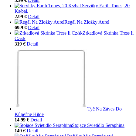
3.99 €
Detail
Servítky Earth Tones, 20
Ks/bal.
2.99 €
Detail
Regál Na Zložky Aurel
69.9 €
Detail
Zrkadlová Skrinka Tress Ii
Cz/sk
319 €
Detail
Tyč Na Záves Do
Kúpeľne Hilde
14.99 €
Detail
Stojace Svietidlo Seraphina
149 €
Detail