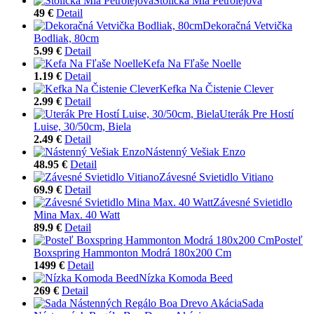
Stolička Mia Petrolejová
49 €
Detail
Dekoračná Vetvička
Bodliak, 80cm
5.99 €
Detail
Kefa Na Fľaše Noelle
1.19 €
Detail
Kefka Na Čistenie Clever
2.99 €
Detail
Uterák Pre Hostí
Luise, 30/50cm, Biela
2.49 €
Detail
Nástenný Vešiak Enzo
48.95 €
Detail
Závesné Svietidlo Vitiano
69.9 €
Detail
Závesné Svietidlo
Mina Max. 40 Watt
89.9 €
Detail
Posteľ
Boxspring Hammonton Modrá 180x200 Cm
1499 €
Detail
Nízka Komoda Beed
269 €
Detail
Sada