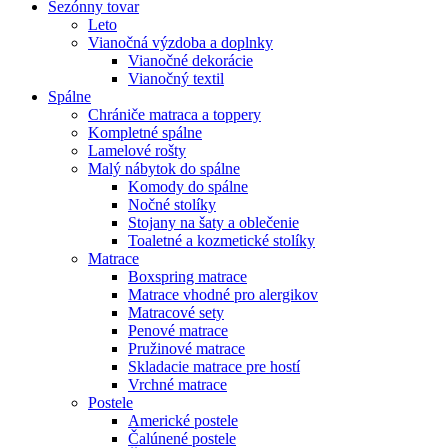
Sezónny tovar
Leto
Vianočná výzdoba a doplnky
Vianočné dekorácie
Vianočný textil
Spálne
Chrániče matraca a toppery
Kompletné spálne
Lamelové rošty
Malý nábytok do spálne
Komody do spálne
Nočné stolíky
Stojany na šaty a oblečenie
Toaletné a kozmetické stolíky
Matrace
Boxspring matrace
Matrace vhodné pro alergikov
Matracové sety
Penové matrace
Pružinové matrace
Skladacie matrace pre hostí
Vrchné matrace
Postele
Americké postele
Čalúnené postele