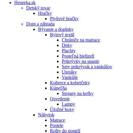
Heureka.sk
Detský tovar
Hračky
Plyšové hračky
Dom a záhrada
Bývanie a doplnky
Bytový textil
Chrániče na matrace
Deky
Plachty
Posteľná bielizeň
Prikrývky na spanie
Sety prikrývok a vankúšov
Uteráky
Vankúše
Koberce a koberčeky
Kúpeľňa
Stojany na kefky
Osvetlenie
Lampy
Úložné boxy
Nábytok
Matrace
Postele
Rošty do postelí