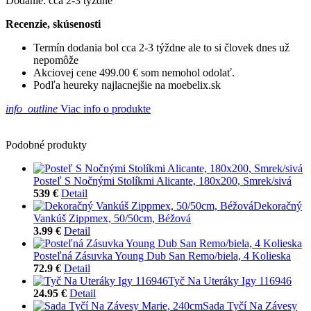
Dodanie: cca 2-3 týždne
Recenzie, skúsenosti
Termín dodania bol cca 2-3 týždne ale to si človek dnes už
nepomôže
Akciovej cene 499.00 € som nemohol odolať.
Podľa heureky najlacnejšie na moebelix.sk
info_outline
Viac info o produkte
Podobné produkty
Posteľ S Nočnými Stolíkmi Alicante, 180x200, Smrek/sivá
539 €
Detail
Dekoračný
Vankúš Zippmex, 50/50cm, Béžová
3.99 €
Detail
Posteľná Zásuvka Young Dub San Remo/biela, 4 Kolieska
72.9 €
Detail
Tyč Na Uteráky Igy 116946
24.95 €
Detail
Sada Tyčí Na Závesy