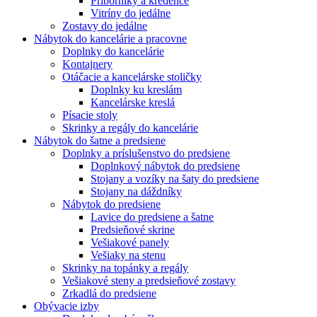
Príborníky a kredence
Vitríny do jedálne
Zostavy do jedálne
Nábytok do kancelárie a pracovne
Doplnky do kancelárie
Kontajnery
Otáčacie a kancelárske stoličky
Doplnky ku kreslám
Kancelárske kreslá
Písacie stoly
Skrinky a regály do kancelárie
Nábytok do šatne a predsiene
Doplnky a príslušenstvo do predsiene
Doplnkový nábytok do predsiene
Stojany a vozíky na šaty do predsiene
Stojany na dáždníky
Nábytok do predsiene
Lavice do predsiene a šatne
Predsieňové skrine
Vešiakové panely
Vešiaky na stenu
Skrinky na topánky a regály
Vešiakové steny a predsieňové zostavy
Zrkadlá do predsiene
Obývacie izby