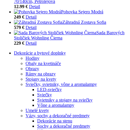
70/140cm, Petrolejová
12.99 €
Detail
Pohovka Sejero Modrá
249 €
Detail
Záhradná Zostava Sofia
579 €
Detail
Sada Barových
Stoličiek Wohnling Čierna
229 €
Detail
Dekorácie a bytové doplnky
Hodiny
Obaly na kvetináče
Obrazy
Rámy na obrazy
Stojany na kvety
Sviečky, svietniky, vône a aromalampy
LED-sviečky
Sviečky
Svietniky a stojany na sviečky
Vône a aromalampy
Umelé kvety
Vázy, sochy a dekoračné predmety
Dekorácie na stenu
Sochy a dekoračné predmety