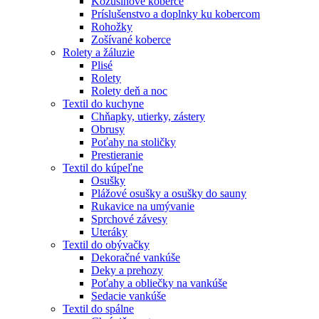
Kožušinové koberce
Príslušenstvo a doplnky ku kobercom
Rohožky
Zošívané koberce
Rolety a žáluzie
Plisé
Rolety
Rolety deň a noc
Textil do kuchyne
Chňapky, utierky, zástery
Obrusy
Poťahy na stoličky
Prestieranie
Textil do kúpeľne
Osušky
Plážové osušky a osušky do sauny
Rukavice na umývanie
Sprchové závesy
Uteráky
Textil do obývačky
Dekoračné vankúše
Deky a prehozy
Poťahy a obliečky na vankúše
Sedacie vankúše
Textil do spálne