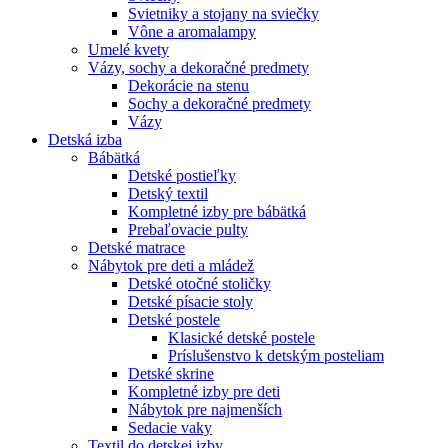
Svietniky a stojany na sviečky
Vône a aromalampy
Umelé kvety
Vázy, sochy a dekoračné predmety
Dekorácie na stenu
Sochy a dekoračné predmety
Vázy
Detská izba
Bábätká
Detské postieľky
Detský textil
Kompletné izby pre bábätká
Prebaľovacie pulty
Detské matrace
Nábytok pre deti a mládež
Detské otočné stoličky
Detské písacie stoly
Detské postele
Klasické detské postele
Príslušenstvo k detským posteliam
Detské skrine
Kompletné izby pre deti
Nábytok pre najmenších
Sedacie vaky
Textil do detskej izby