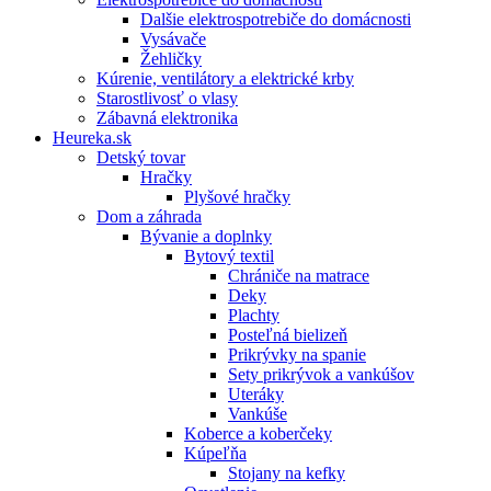
Dalšie elektrospotrebiče do domácnosti
Vysávače
Žehličky
Kúrenie, ventilátory a elektrické krby
Starostlivosť o vlasy
Zábavná elektronika
Heureka.sk
Detský tovar
Hračky
Plyšové hračky
Dom a záhrada
Bývanie a doplnky
Bytový textil
Chrániče na matrace
Deky
Plachty
Posteľná bielizeň
Prikrývky na spanie
Sety prikrývok a vankúšov
Uteráky
Vankúše
Koberce a koberčeky
Kúpeľňa
Stojany na kefky