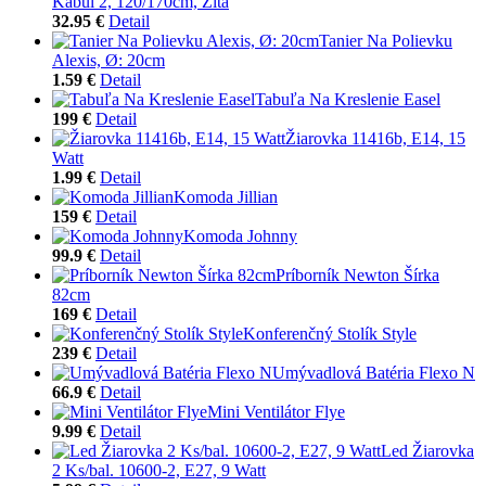
Kabul 2, 120/170cm, Žltá
32.95 €
Detail
Tanier Na Polievku
Alexis, Ø: 20cm
1.59 €
Detail
Tabuľa Na Kreslenie Easel
199 €
Detail
Žiarovka 11416b, E14, 15
Watt
1.99 €
Detail
Komoda Jillian
159 €
Detail
Komoda Johnny
99.9 €
Detail
Príborník Newton Šírka
82cm
169 €
Detail
Konferenčný Stolík Style
239 €
Detail
Umývadlová Batéria Flexo N
66.9 €
Detail
Mini Ventilátor Flye
9.99 €
Detail
Led Žiarovka
2 Ks/bal. 10600-2, E27, 9 Watt