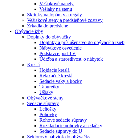
Vešiakové panely
Vešiaky na stenu
Skrinky na topánky a regály
Vešiakové steny a predsieňové zostavy
Zrkadlá do predsiene
Obývacie izby
Doplnky do obývačky
Doplnky a príslušenstvo do obývacích izieb
Nábytkové osvetlenie
Podstavce pod TV
Údržba a starostlivosť o nábytok
Kreslá
Hojdacie kreslá
Relaxačné kreslá
Sedacie vaky a kocky
Taburetky
Ušiaky
Obývačkové steny
Sedacie súpravy
Leňošky
Pohovky
Rohové sedacie súpravy
Rozkladacie pohovky a sedačky
Sedacie súpravy do U
Sektorový nábytok do obývačky