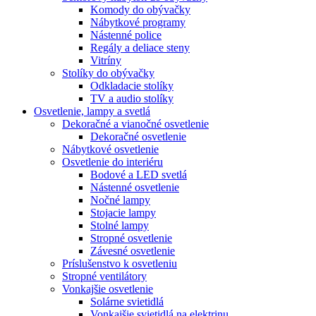
Komody do obývačky
Nábytkové programy
Nástenné police
Regály a deliace steny
Vitríny
Stolíky do obývačky
Odkladacie stolíky
TV a audio stolíky
Osvetlenie, lampy a svetlá
Dekoračné a vianočné osvetlenie
Dekoračné osvetlenie
Nábytkové osvetlenie
Osvetlenie do interiéru
Bodové a LED svetlá
Nástenné osvetlenie
Nočné lampy
Stojacie lampy
Stolné lampy
Stropné osvetlenie
Závesné osvetlenie
Príslušenstvo k osvetleniu
Stropné ventilátory
Vonkajšie osvetlenie
Solárne svietidlá
Vonkajšie svietidlá na elektrinu