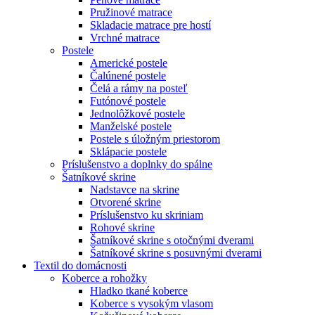
Pružinové matrace
Skladacie matrace pre hostí
Vrchné matrace
Postele
Americké postele
Čalúnené postele
Čelá a rámy na posteľ
Futónové postele
Jednolôžkové postele
Manželské postele
Postele s úložným priestorom
Sklápacie postele
Príslušenstvo a doplnky do spálne
Šatníkové skrine
Nadstavce na skrine
Otvorené skrine
Príslušenstvo ku skriniam
Rohové skrine
Šatníkové skrine s otočnými dverami
Šatníkové skrine s posuvnými dverami
Textil do domácnosti
Koberce a rohožky
Hladko tkané koberce
Koberce s vysokým vlasom