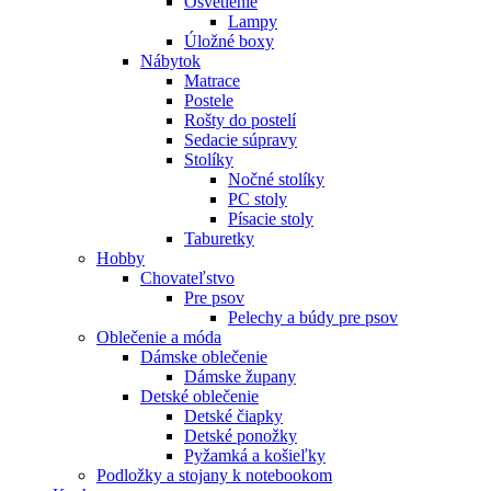
Osvetlenie
Lampy
Úložné boxy
Nábytok
Matrace
Postele
Rošty do postelí
Sedacie súpravy
Stolíky
Nočné stolíky
PC stoly
Písacie stoly
Taburetky
Hobby
Chovateľstvo
Pre psov
Pelechy a búdy pre psov
Oblečenie a móda
Dámske oblečenie
Dámske župany
Detské oblečenie
Detské čiapky
Detské ponožky
Pyžamká a košieľky
Podložky a stojany k notebookom