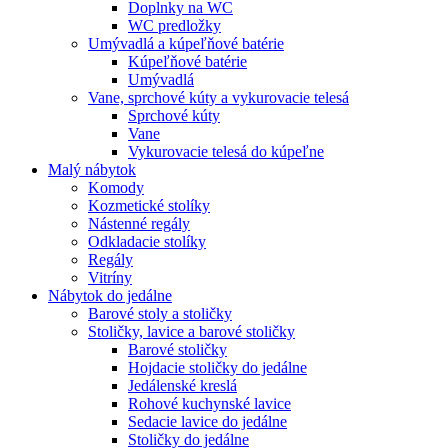
Doplnky na WC
WC predložky
Umývadlá a kúpeľňové batérie
Kúpeľňové batérie
Umývadlá
Vane, sprchové kúty a vykurovacie telesá
Sprchové kúty
Vane
Vykurovacie telesá do kúpeľne
Malý nábytok
Komody
Kozmetické stolíky
Nástenné regály
Odkladacie stolíky
Regály
Vitríny
Nábytok do jedálne
Barové stoly a stoličky
Stoličky, lavice a barové stoličky
Barové stoličky
Hojdacie stoličky do jedálne
Jedálenské kreslá
Rohové kuchynské lavice
Sedacie lavice do jedálne
Stoličky do jedálne