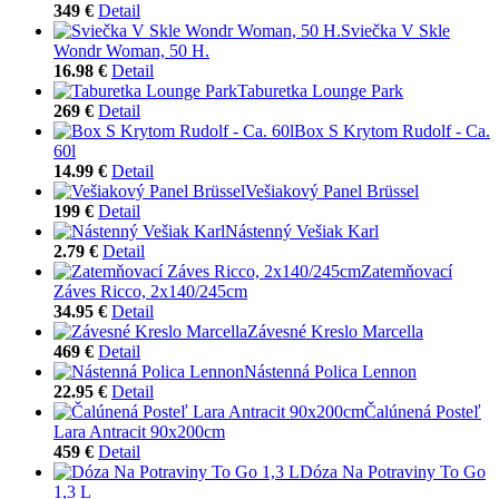
349 €
Detail
Sviečka V Skle
Wondr Woman, 50 H.
16.98 €
Detail
Taburetka Lounge Park
269 €
Detail
Box S Krytom Rudolf - Ca.
60l
14.99 €
Detail
Vešiakový Panel Brüssel
199 €
Detail
Nástenný Vešiak Karl
2.79 €
Detail
Zatemňovací
Záves Ricco, 2x140/245cm
34.95 €
Detail
Závesné Kreslo Marcella
469 €
Detail
Nástenná Polica Lennon
22.95 €
Detail
Čalúnená Posteľ
Lara Antracit 90x200cm
459 €
Detail
Dóza Na Potraviny To Go
1,3 L