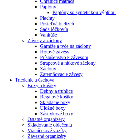
Chrániče matraca
Paplóny
Paplóny so syntetickou výplňou
Plachty
Posteľná bielizeň
Sada lôžkovín
Vankúše
Závesy a záclony
Garniže a tyče na záclony
Hotové závesy
Príslušenstvo k závesom
Strapcové a nitkové záclony
Záclony
Zatemňovacie závesy
Triedenie a úschova
Boxy a košíky
Debny a truhlice
Regálové košíky
Skladacie boxy
Úložné boxy
Zásuvkové boxy
Ostatné organizéry
Skladovanie oblečenia
Viacúčelové vozíky
Závesné organizéry