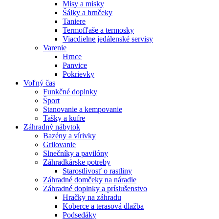
Misy a misky
Šálky a hrnčeky
Taniere
Termofľaše a termosky
Viacdielne jedálenské servisy
Varenie
Hrnce
Panvice
Pokrievky
Voľný čas
Funkčné doplnky
Šport
Stanovanie a kempovanie
Tašky a kufre
Záhradný nábytok
Bazény a vírivky
Grilovanie
Slnečníky a pavilóny
Záhradkárske potreby
Starostlivosť o rastliny
Záhradné domčeky na náradie
Záhradné doplnky a príslušenstvo
Hračky na záhradu
Koberce a terasová dlažba
Podsedáky