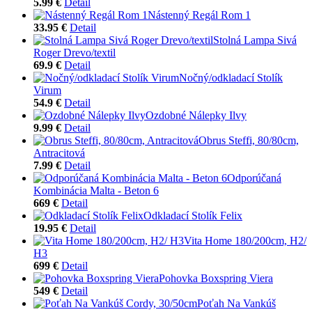
5.99 €
Detail
Nástenný Regál Rom 1
33.95 €
Detail
Stolná Lampa Sivá
Roger Drevo/textil
69.9 €
Detail
Nočný/odkladací Stolík
Virum
54.9 €
Detail
Ozdobné Nálepky Ilvy
9.99 €
Detail
Obrus Steffi, 80/80cm,
Antracitová
7.99 €
Detail
Odporúčaná
Kombinácia Malta - Beton 6
669 €
Detail
Odkladací Stolík Felix
19.95 €
Detail
Vita Home 180/200cm, H2/
H3
699 €
Detail
Pohovka Boxspring Viera
549 €
Detail
Poťah Na Vankúš