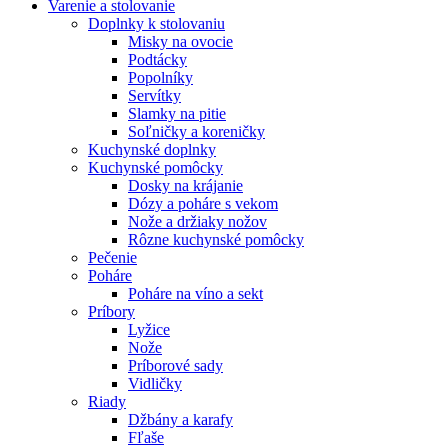
Varenie a stolovanie
Doplnky k stolovaniu
Misky na ovocie
Podtácky
Popolníky
Servítky
Slamky na pitie
Soľničky a koreničky
Kuchynské doplnky
Kuchynské pomôcky
Dosky na krájanie
Dózy a poháre s vekom
Nože a držiaky nožov
Rôzne kuchynské pomôcky
Pečenie
Poháre
Poháre na víno a sekt
Príbory
Lyžice
Nože
Príborové sady
Vidličky
Riady
Džbány a karafy
Fľaše