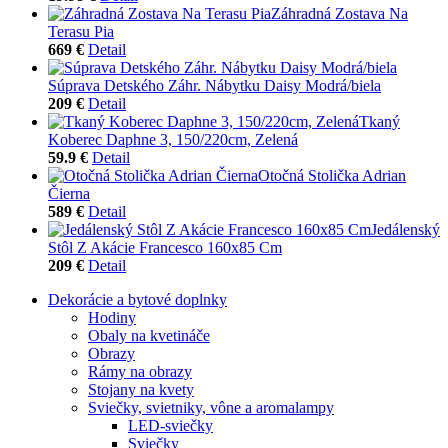
Záhradná Zostava Na
Terasu Pia
669 €
Detail
Súprava Detského Záhr. Nábytku Daisy Modrá/biela
209 €
Detail
Tkaný
Koberec Daphne 3, 150/220cm, Zelená
59.9 €
Detail
Otočná Stolička Adrian
Čierna
589 €
Detail
Jedálenský
Stôl Z Akácie Francesco 160x85 Cm
209 €
Detail
Dekorácie a bytové doplnky
Hodiny
Obaly na kvetináče
Obrazy
Rámy na obrazy
Stojany na kvety
Sviečky, svietniky, vône a aromalampy
LED-sviečky
Sviečky