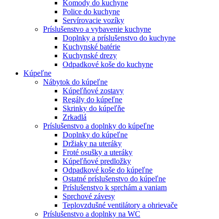
Komody do kuchyne
Police do kuchyne
Servírovacie vozíky
Príslušenstvo a vybavenie kuchyne
Doplnky a príslušenstvo do kuchyne
Kuchynské batérie
Kuchynské drezy
Odpadkové koše do kuchyne
Kúpeľne
Nábytok do kúpeľne
Kúpeľňové zostavy
Regály do kúpeľne
Skrinky do kúpeľňe
Zrkadlá
Príslušenstvo a doplnky do kúpeľne
Doplnky do kúpeľne
Držiaky na uteráky
Froté osušky a uteráky
Kúpeľňové predložky
Odpadkové koše do kúpeľne
Ostatné príslušenstvo do kúpeľne
Príslušenstvo k sprchám a vaniam
Sprchové závesy
Teplovzdušné ventilátory a ohrievače
Príslušenstvo a doplnky na WC