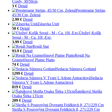
Cordy, 30/50cm
3 €
Detail
Prestieranie Stefan,
45/30 Cm, Zelená
2.99 €
Detail
Zásuvka Unit
50 €
Detail
Úložný Košík
Seoul - M - Ca. 10l -Ext-
3.99 €
Detail
Regál Star
93.9 €
Detail
Regál Na
Gramofónové Platne Platto
74 €
Detail
Sedacia Súprava Gotland
1299 €
Detail
Sedacia
Súprava V Tvare L Adone Antracitová
819 €
Detail
Šatníková Skriňa
Osaka Šírka 135cm
209 €
Detail
Skriňa S Posuvnými Dverami Feldkirch 8, 271/229 Cm