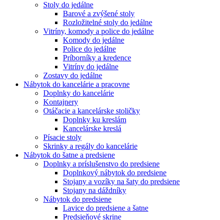
Stoly do jedálne
Barové a zvýšené stoly
Rozložitelné stoly do jedálne
Vitríny, komody a police do jedálne
Komody do jedálne
Police do jedálne
Príborníky a kredence
Vitríny do jedálne
Zostavy do jedálne
Nábytok do kancelárie a pracovne
Doplnky do kancelárie
Kontajnery
Otáčacie a kancelárske stoličky
Doplnky ku kreslám
Kancelárske kreslá
Písacie stoly
Skrinky a regály do kancelárie
Nábytok do šatne a predsiene
Doplnky a príslušenstvo do predsiene
Doplnkový nábytok do predsiene
Stojany a vozíky na šaty do predsiene
Stojany na dáždníky
Nábytok do predsiene
Lavice do predsiene a šatne
Predsieňové skrine