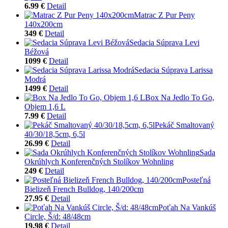
6.99 €
Detail
Matrac Z Pur Peny
140x200cm
349 €
Detail
Sedacia Súprava Levi
Béžová
1099 €
Detail
Sedacia Súprava Larissa
Modrá
1499 €
Detail
Box Na Jedlo To Go,
Objem 1,6 L
7.99 €
Detail
Pekáč Smaltovaný
40/30/18,5cm, 6,5l
26.99 €
Detail
Sada
Okrúhlych Konferenčných Stolíkov Wohnling
249 €
Detail
Posteľná
Bielizeň French Bulldog, 140/200cm
27.95 €
Detail
Poťah Na Vankúš
Circle, Š/d: 48/48cm
19.98 €
Detail