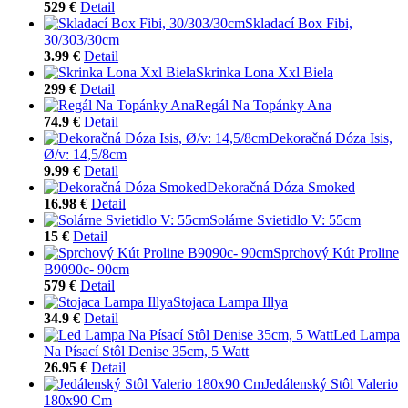
529 €
Detail
Skladací Box Fibi,
30/303/30cm
3.99 €
Detail
Skrinka Lona Xxl Biela
299 €
Detail
Regál Na Topánky Ana
74.9 €
Detail
Dekoračná Dóza Isis,
Ø/v: 14,5/8cm
9.99 €
Detail
Dekoračná Dóza Smoked
16.98 €
Detail
Solárne Svietidlo V: 55cm
15 €
Detail
Sprchový Kút Proline
B9090c- 90cm
579 €
Detail
Stojaca Lampa Illya
34.9 €
Detail
Led Lampa
Na Písací Stôl Denise 35cm, 5 Watt
26.95 €
Detail
Jedálenský Stôl Valerio
180x90 Cm