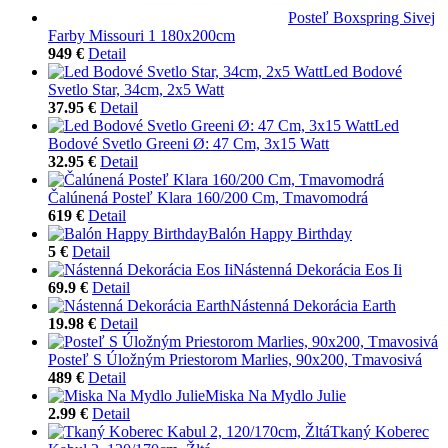
Posteľ Boxspring Sivej
Farby Missouri 1 180x200cm
949 €
Detail
Led Bodové
Svetlo Star, 34cm, 2x5 Watt
37.95 €
Detail
Led
Bodové Svetlo Greeni Ø: 47 Cm, 3x15 Watt
32.95 €
Detail
Čalúnená Posteľ Klara 160/200 Cm, Tmavomodrá
619 €
Detail
Balón Happy Birthday
5 €
Detail
Nástenná Dekorácia Eos Ii
69.9 €
Detail
Nástenná Dekorácia Earth
19.98 €
Detail
Posteľ S Úložným Priestorom Marlies, 90x200, Tmavosivá
489 €
Detail
Miska Na Mydlo Julie
2.99 €
Detail
Tkaný Koberec