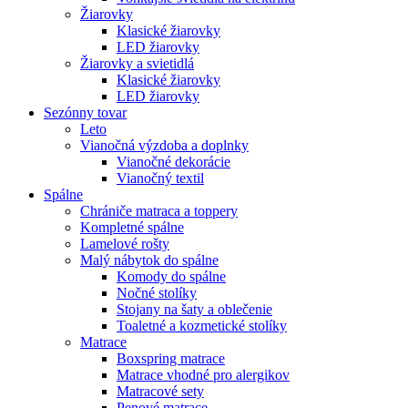
Žiarovky
Klasické žiarovky
LED žiarovky
Žiarovky a svietidlá
Klasické žiarovky
LED žiarovky
Sezónny tovar
Leto
Vianočná výzdoba a doplnky
Vianočné dekorácie
Vianočný textil
Spálne
Chrániče matraca a toppery
Kompletné spálne
Lamelové rošty
Malý nábytok do spálne
Komody do spálne
Nočné stolíky
Stojany na šaty a oblečenie
Toaletné a kozmetické stolíky
Matrace
Boxspring matrace
Matrace vhodné pro alergikov
Matracové sety
Penové matrace