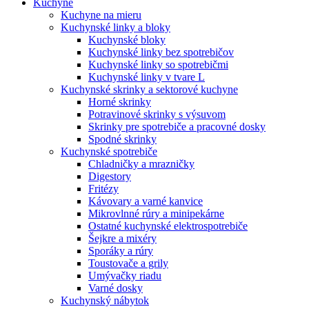
Kuchyne
Kuchyne na mieru
Kuchynské linky a bloky
Kuchynské bloky
Kuchynské linky bez spotrebičov
Kuchynské linky so spotrebičmi
Kuchynské linky v tvare L
Kuchynské skrinky a sektorové kuchyne
Horné skrinky
Potravinové skrinky s výsuvom
Skrinky pre spotrebiče a pracovné dosky
Spodné skrinky
Kuchynské spotrebiče
Chladničky a mrazničky
Digestory
Fritézy
Kávovary a varné kanvice
Mikrovlnné rúry a minipekárne
Ostatné kuchynské elektrospotrebiče
Šejkre a mixéry
Sporáky a rúry
Toustovače a grily
Umývačky riadu
Varné dosky
Kuchynský nábytok