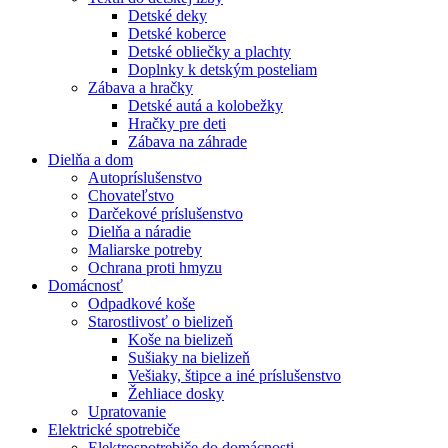
Detské deky
Detské koberce
Detské obliečky a plachty
Doplnky k detským posteliam
Zábava a hračky
Detské autá a kolobežky
Hračky pre deti
Zábava na záhrade
Dielňa a dom
Autopríslušenstvo
Chovateľstvo
Darčekové príslušenstvo
Dielňa a náradie
Maliarske potreby
Ochrana proti hmyzu
Domácnosť
Odpadkové koše
Starostlivosť o bielizeň
Koše na bielizeň
Sušiaky na bielizeň
Vešiaky, štipce a iné príslušenstvo
Žehliace dosky
Upratovanie
Elektrické spotrebiče
Elektrospotrebiče do domácnosti