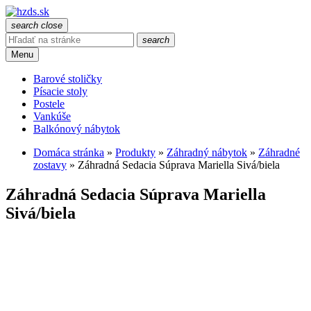
search
close
search
Menu
Barové stoličky
Písacie stoly
Postele
Vankúše
Balkónový nábytok
Domáca stránka
»
Produkty
»
Záhradný nábytok
»
Záhradné
zostavy
»
Záhradná Sedacia Súprava Mariella Sivá/biela
Záhradná Sedacia Súprava Mariella
Sivá/biela