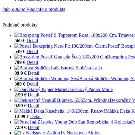
info_outline
Viac info o produkte
Podobné produkty
569 €
Detail
Posteľ Boxspr
549 €
Detail
Boxspring Po
799 €
Detail
Barová Stolička Laila
89.9 €
Detail
Barová Stolička Wohnling S
309 €
Detail
Darčekový Papier Marie
2.99 €
Detail
Dekoračný V
9.99 €
Detail
Mäkká Deka Ku
12.99 €
Detail
P
72.9 €
Detail
Tv Nadstavec Aktion