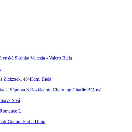
ynská Skrinka Venezia - Valero Biela
L
 Zickzack, 45/45cm, Biela
dacia Súprava S Rozkladom Charming Charlie Béžová
Tmavá Sivá
 Romance L
ytok Connor Farba Dubu