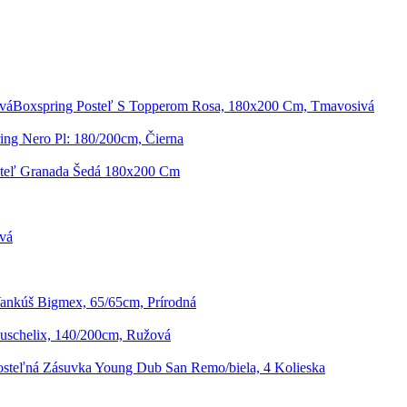
Boxspring Posteľ S Topperom Rosa, 180x200 Cm, Tmavosivá
ing Nero Pl: 180/200cm, Čierna
steľ Granada Šedá 180x200 Cm
ivá
ankúš Bigmex, 65/65cm, Prírodná
schelix, 140/200cm, Ružová
osteľná Zásuvka Young Dub San Remo/biela, 4 Kolieska