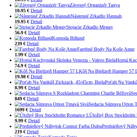
Závesný Organizér Tanya
10.95 €
Detail
Nástenné Zrkadlo Hannah
19.95 €
Detail
Stojacie Zrkadlo Meggy
56.9 €
Detail
Komoda Billund
239 €
Detail
Farebné Body Na Koše Anne
1.99 €
Detail
Horná Kuch
74.9 €
Detail
Kôš Na Bielizeň Hamper 57 
19.98 €
Detail
Poťah Na Vankúš
8.99 €
Detail
Se
849 €
Detail
Sedacia Súprava Orion 
1699 €
Detail
Úložný Box Stockholm
9.99 €
Detail
Predsieňový Náb
219 €
Detail