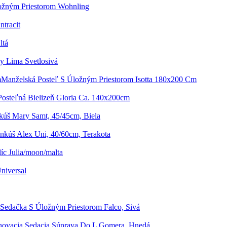
ložným Priestorom Wohnling
ntracit
ltá
y Lima Svetlosivá
Manželská Posteľ S Úložným Priestorom Isotta 180x200 Cm
osteľná Bielizeň Gloria Ca. 140x200cm
úš Mary Samt, 45/45cm, Biela
nkúš Alex Uni, 40/60cm, Terakota
íc Julia/moon/malta
niversal
Sedačka S Úložným Priestorom Falco, Sivá
ovacia Sedacia Súprava Do L Gomera, Hnedá