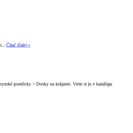
h...
Čítať ďalej »
hynské pomôcky > Dosky na krájanie. Viete si ju v katalógu