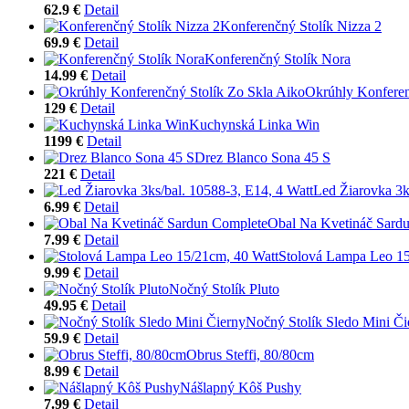
62.9 €
Detail
Konferenčný Stolík Nizza 2
69.9 €
Detail
Konferenčný Stolík Nora
14.99 €
Detail
Okrúhly Konferen
129 €
Detail
Kuchynská Linka Win
1199 €
Detail
Drez Blanco Sona 45 S
221 €
Detail
Led Žiarovka 3k
6.99 €
Detail
Obal Na Kvetináč Sard
7.99 €
Detail
Stolová Lampa Leo 15
9.99 €
Detail
Nočný Stolík Pluto
49.95 €
Detail
Nočný Stolík Sledo Mini Či
59.9 €
Detail
Obrus Steffi, 80/80cm
8.99 €
Detail
Nášlapný Kôš Pushy
7.99 €
Detail