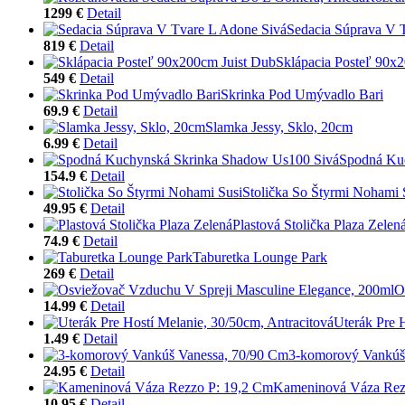
1299 €
Detail
Sedacia Súprava V 
819 €
Detail
Sklápacia Posteľ 90x
549 €
Detail
Skrinka Pod Umývadlo Bari
69.9 €
Detail
Slamka Jessy, Sklo, 20cm
6.99 €
Detail
Spodná Ku
154.9 €
Detail
Stolička So Štyrmi Nohami 
49.95 €
Detail
Plastová Stolička Plaza Zelen
74.9 €
Detail
Taburetka Lounge Park
269 €
Detail
O
14.99 €
Detail
Uterák Pre 
1.49 €
Detail
3-komorový Vankúš
24.95 €
Detail
Kameninová Váza Rez
10.95 €
Detail