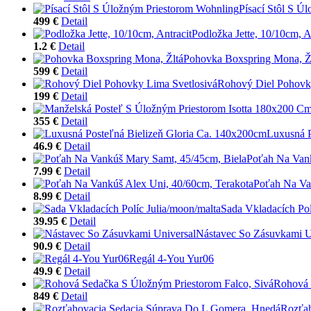
Písací Stôl S Ú
499 €
Detail
Podložka Jette, 10/10cm, A
1.2 €
Detail
Pohovka Boxspring Mona, Ž
599 €
Detail
Rohový Diel Pohovk
199 €
Detail
355 €
Detail
Luxusná P
46.9 €
Detail
Poťah Na Vank
7.99 €
Detail
Poťah Na Va
8.99 €
Detail
Sada Vkladacích Pol
39.95 €
Detail
Nástavec So Zásuvkami U
90.9 €
Detail
Regál 4-You Yur06
49.9 €
Detail
Rohová 
849 €
Detail
Rozťah