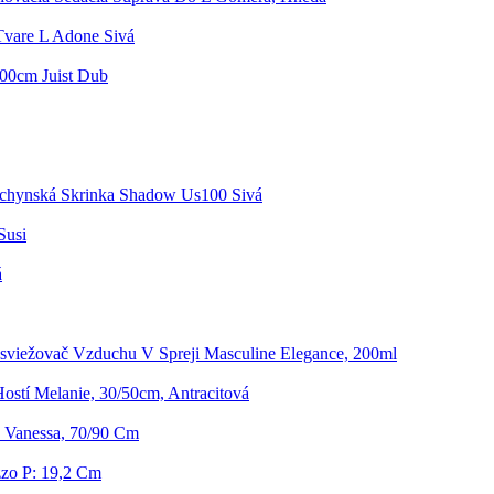
Tvare L Adone Sivá
200cm Juist Dub
chynská Skrinka Shadow Us100 Sivá
Susi
á
sviežovač Vzduchu V Spreji Masculine Elegance, 200ml
Hostí Melanie, 30/50cm, Antracitová
 Vanessa, 70/90 Cm
zo P: 19,2 Cm