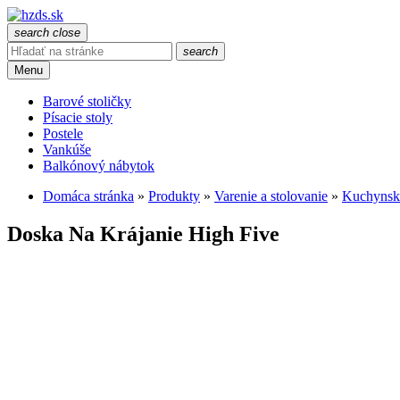
search
close
search
Menu
Barové stoličky
Písacie stoly
Postele
Vankúše
Balkónový nábytok
Domáca stránka
»
Produkty
»
Varenie a stolovanie
»
Kuchynsk
Doska Na Krájanie High Five