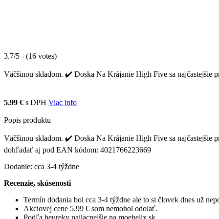
3.7/5 - (16 votes)
Väčšinou skladom. ✔️ Doska Na Krájanie High Five sa najčastejšie pr
5.99 €
s DPH
Viac info
Popis produktu
Väčšinou skladom. ✔️ Doska Na Krájanie High Five sa najčastejšie pr
dohľadať aj pod EAN kódom: 4021766223669
Dodanie: cca 3-4 týždne
Recenzie, skúsenosti
Termín dodania bol cca 3-4 týždne ale to si človek dnes už ne
Akciovej cene 5.99 € som nemohol odolať.
Podľa heureky najlacnejšie na moebelix.sk