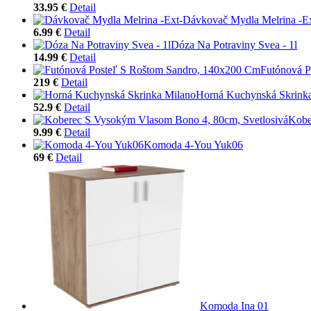
33.95 €
Detail
Dávkovač Mydla Melrina -Ex
6.99 €
Detail
Dóza Na Potraviny Svea - 1l
14.99 €
Detail
Futónová P
219 €
Detail
Horná Kuchynská Skrink
52.9 €
Detail
Kobe
9.99 €
Detail
Komoda 4-You Yuk06
69 €
Detail
Komoda Ina 01