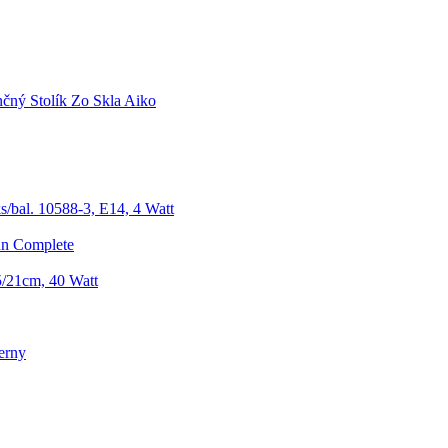
čný Stolík Zo Skla Aiko
s/bal. 10588-3, E14, 4 Watt
un Complete
/21cm, 40 Watt
erny