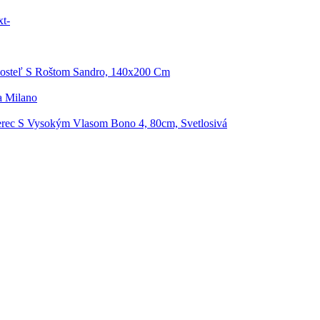
t-
osteľ S Roštom Sandro, 140x200 Cm
a Milano
rec S Vysokým Vlasom Bono 4, 80cm, Svetlosivá