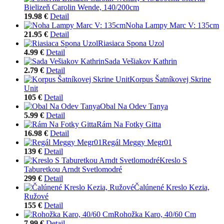
Bielizeň Carolin Wende, 140/200cm
19.98 €
Detail
Noha Lampy Marc V: 135cm
21.95 €
Detail
Riasiaca Spona Uzol
4.99 €
Detail
Sada Vešiakov Kathrin
2.79 €
Detail
Korpus Šatníkovej Skrine
Unit
105 €
Detail
Obal Na Odev Tanya
5.99 €
Detail
Rám Na Fotky Gitta
16.98 €
Detail
Regál Meggy Megr01
139 €
Detail
Kreslo S
Taburetkou Arndt Svetlomodré
299 €
Detail
Čalúnené Kreslo Kezia,
Ružové
155 €
Detail
Rohožka Karo, 40/60 Cm
7.99 €
Detail