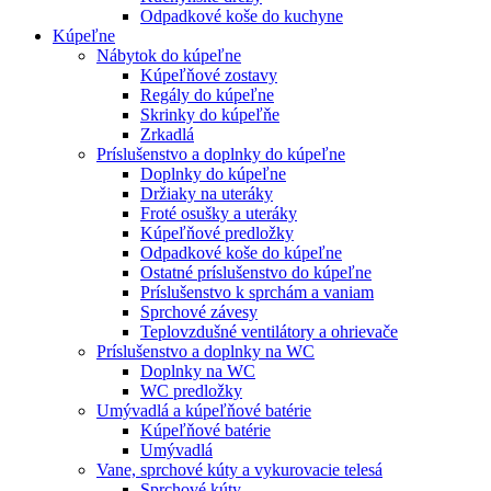
Odpadkové koše do kuchyne
Kúpeľne
Nábytok do kúpeľne
Kúpeľňové zostavy
Regály do kúpeľne
Skrinky do kúpeľňe
Zrkadlá
Príslušenstvo a doplnky do kúpeľne
Doplnky do kúpeľne
Držiaky na uteráky
Froté osušky a uteráky
Kúpeľňové predložky
Odpadkové koše do kúpeľne
Ostatné príslušenstvo do kúpeľne
Príslušenstvo k sprchám a vaniam
Sprchové závesy
Teplovzdušné ventilátory a ohrievače
Príslušenstvo a doplnky na WC
Doplnky na WC
WC predložky
Umývadlá a kúpeľňové batérie
Kúpeľňové batérie
Umývadlá
Vane, sprchové kúty a vykurovacie telesá
Sprchové kúty