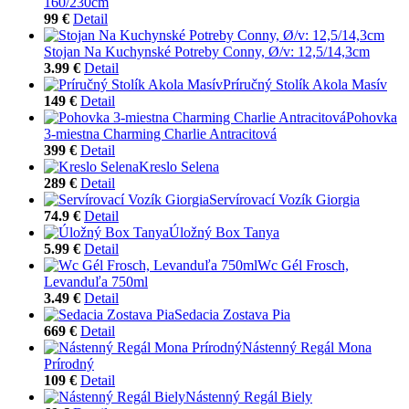
160/230cm
99 €
Detail
Stojan Na Kuchynské Potreby Conny, Ø/v: 12,5/14,3cm
3.99 €
Detail
Príručný Stolík Akola Masív
149 €
Detail
Pohovka
3-miestna Charming Charlie Antracitová
399 €
Detail
Kreslo Selena
289 €
Detail
Servírovací Vozík Giorgia
74.9 €
Detail
Úložný Box Tanya
5.99 €
Detail
Wc Gél Frosch,
Levanduľa 750ml
3.49 €
Detail
Sedacia Zostava Pia
669 €
Detail
Nástenný Regál Mona
Prírodný
109 €
Detail
Nástenný Regál Biely