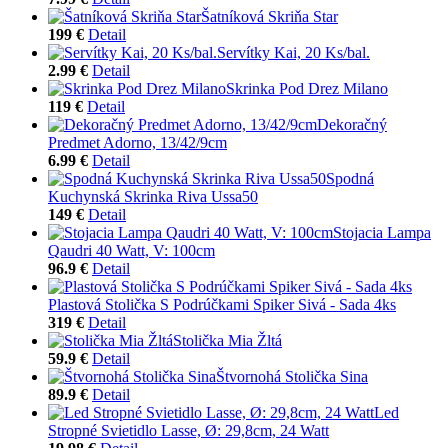
Šatníková Skriňa Star
199 €
Detail
Servítky Kai, 20 Ks/bal.
2.99 €
Detail
Skrinka Pod Drez Milano
119 €
Detail
Dekoračný
Predmet Adorno, 13/42/9cm
6.99 €
Detail
Spodná
Kuchynská Skrinka Riva Ussa50
149 €
Detail
Stojacia Lampa
Qaudri 40 Watt, V: 100cm
96.9 €
Detail
Plastová Stolička S Podrúčkami Spiker Sivá - Sada 4ks
319 €
Detail
Stolička Mia Žltá
59.9 €
Detail
Štvornohá Stolička Sina
89.9 €
Detail
Led
Stropné Svietidlo Lasse, Ø: 29,8cm, 24 Watt