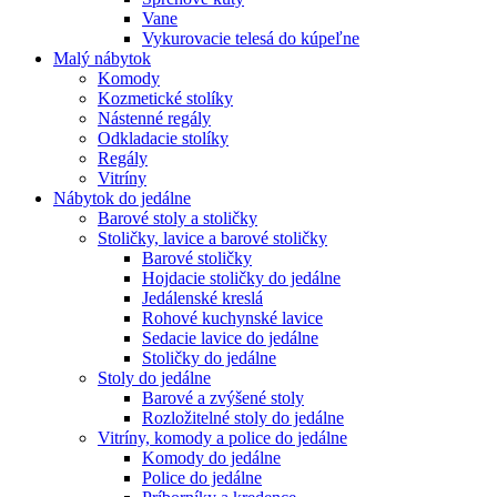
Vane
Vykurovacie telesá do kúpeľne
Malý nábytok
Komody
Kozmetické stolíky
Nástenné regály
Odkladacie stolíky
Regály
Vitríny
Nábytok do jedálne
Barové stoly a stoličky
Stoličky, lavice a barové stoličky
Barové stoličky
Hojdacie stoličky do jedálne
Jedálenské kreslá
Rohové kuchynské lavice
Sedacie lavice do jedálne
Stoličky do jedálne
Stoly do jedálne
Barové a zvýšené stoly
Rozložitelné stoly do jedálne
Vitríny, komody a police do jedálne
Komody do jedálne
Police do jedálne