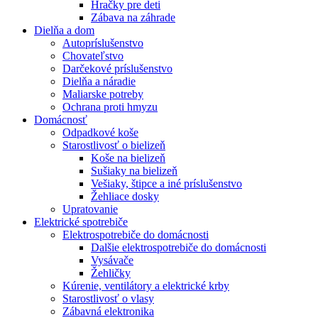
Hračky pre deti
Zábava na záhrade
Dielňa a dom
Autopríslušenstvo
Chovateľstvo
Darčekové príslušenstvo
Dielňa a náradie
Maliarske potreby
Ochrana proti hmyzu
Domácnosť
Odpadkové koše
Starostlivosť o bielizeň
Koše na bielizeň
Sušiaky na bielizeň
Vešiaky, štipce a iné príslušenstvo
Žehliace dosky
Upratovanie
Elektrické spotrebiče
Elektrospotrebiče do domácnosti
Dalšie elektrospotrebiče do domácnosti
Vysávače
Žehličky
Kúrenie, ventilátory a elektrické krby
Starostlivosť o vlasy
Zábavná elektronika