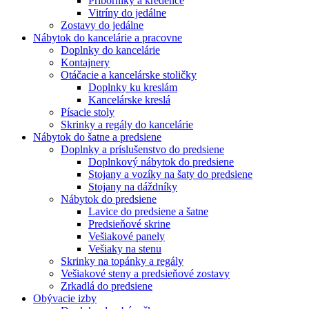
Príborníky a kredence
Vitríny do jedálne
Zostavy do jedálne
Nábytok do kancelárie a pracovne
Doplnky do kancelárie
Kontajnery
Otáčacie a kancelárske stoličky
Doplnky ku kreslám
Kancelárske kreslá
Písacie stoly
Skrinky a regály do kancelárie
Nábytok do šatne a predsiene
Doplnky a príslušenstvo do predsiene
Doplnkový nábytok do predsiene
Stojany a vozíky na šaty do predsiene
Stojany na dáždníky
Nábytok do predsiene
Lavice do predsiene a šatne
Predsieňové skrine
Vešiakové panely
Vešiaky na stenu
Skrinky na topánky a regály
Vešiakové steny a predsieňové zostavy
Zrkadlá do predsiene
Obývacie izby