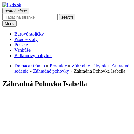
search
close
search
Menu
Barové stoličky
Písacie stoly
Postele
Vankúše
Balkónový nábytok
Domáca stránka
»
Produkty
»
Záhradný nábytok
»
Záhradné
sedenie
»
Záhradné pohovky
»
Záhradná Pohovka Isabella
Záhradná Pohovka Isabella