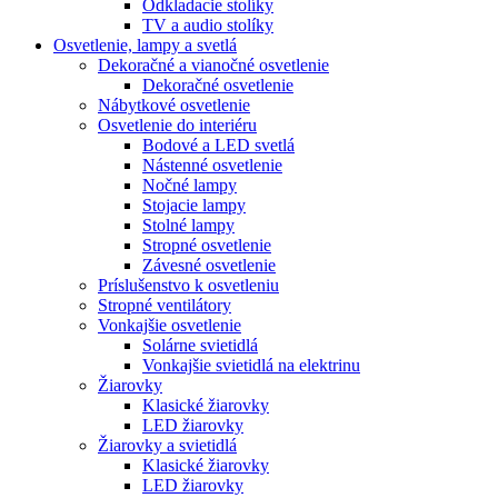
Odkladacie stolíky
TV a audio stolíky
Osvetlenie, lampy a svetlá
Dekoračné a vianočné osvetlenie
Dekoračné osvetlenie
Nábytkové osvetlenie
Osvetlenie do interiéru
Bodové a LED svetlá
Nástenné osvetlenie
Nočné lampy
Stojacie lampy
Stolné lampy
Stropné osvetlenie
Závesné osvetlenie
Príslušenstvo k osvetleniu
Stropné ventilátory
Vonkajšie osvetlenie
Solárne svietidlá
Vonkajšie svietidlá na elektrinu
Žiarovky
Klasické žiarovky
LED žiarovky
Žiarovky a svietidlá
Klasické žiarovky
LED žiarovky