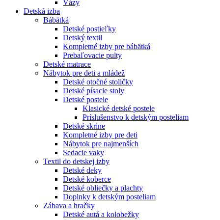
Vázy
Detská izba
Bábätká
Detské postieľky
Detský textil
Kompletné izby pre bábätká
Prebaľovacie pulty
Detské matrace
Nábytok pre deti a mládež
Detské otočné stoličky
Detské písacie stoly
Detské postele
Klasické detské postele
Príslušenstvo k detským posteliam
Detské skrine
Kompletné izby pre deti
Nábytok pre najmenších
Sedacie vaky
Textil do detskej izby
Detské deky
Detské koberce
Detské obliečky a plachty
Doplnky k detským posteliam
Zábava a hračky
Detské autá a kolobežky