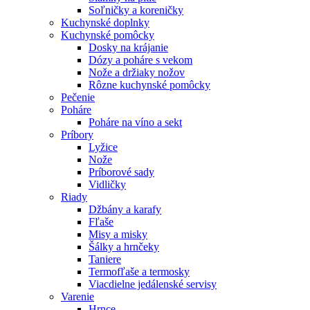
Soľničky a koreničky
Kuchynské doplnky
Kuchynské pomôcky
Dosky na krájanie
Dózy a poháre s vekom
Nože a držiaky nožov
Rôzne kuchynské pomôcky
Pečenie
Poháre
Poháre na víno a sekt
Príbory
Lyžice
Nože
Príborové sady
Vidličky
Riady
Džbány a karafy
Fľaše
Misy a misky
Šálky a hrnčeky
Taniere
Termofľaše a termosky
Viacdielne jedálenské servisy
Varenie
Hrnce