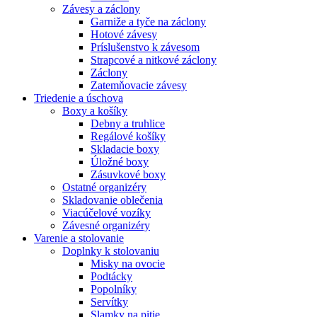
Závesy a záclony
Garniže a tyče na záclony
Hotové závesy
Príslušenstvo k závesom
Strapcové a nitkové záclony
Záclony
Zatemňovacie závesy
Triedenie a úschova
Boxy a košíky
Debny a truhlice
Regálové košíky
Skladacie boxy
Úložné boxy
Zásuvkové boxy
Ostatné organizéry
Skladovanie oblečenia
Viacúčelové vozíky
Závesné organizéry
Varenie a stolovanie
Doplnky k stolovaniu
Misky na ovocie
Podtácky
Popolníky
Servítky
Slamky na pitie