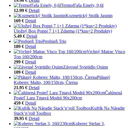
19.98 €
Detail
Termofľaša Emely, 0,6l
12.99 €
Detail
Kozmetický Stolík Jasmin
169 €
Detail
Úložný Box Poppi 7 1+1 Zdarma (1*kus=2 Produkty)
5.49 €
Detail
Predsieň Trio
189 €
Detail
Vrchný Matrac Visco
Top 160/200cm
299 €
Detail
Závesné Svietidlo Quinn
109 €
Detail
Plátaný
Koberec Malto, 100/150cm, Čierna
21.95 €
Detail
Čalúnená
Posteľ Lara Tmavá Modrá 90x200cm
459 €
Detail
Kufrík Na Náradie
Stack’n’roll Toolbox
39.95 €
Detail
Koberec Stefan 3,