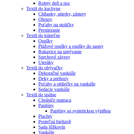
Rolety deň a noc
Textil do kuchyne
Chňapky, utierky, zástery
Obrusy
Poťahy na stoličky
Prestieranie
Textil do kúpeľne
Osušky
Plážové osušky a osušky do sauny
Rukavice na umývanie
Sprchové závesy
Uteráky
Textil do obývačky
Dekoračné vankúše
Deky a prehozy
Poťahy a obliečky na vankúše
Sedacie vankúše
Textil do spálne
Chrániče matraca
Paplóny
Paplóny so syntetickou výplňou
Plachty
Posteľná bielizeň
Sada lôžkovín
Vankúše