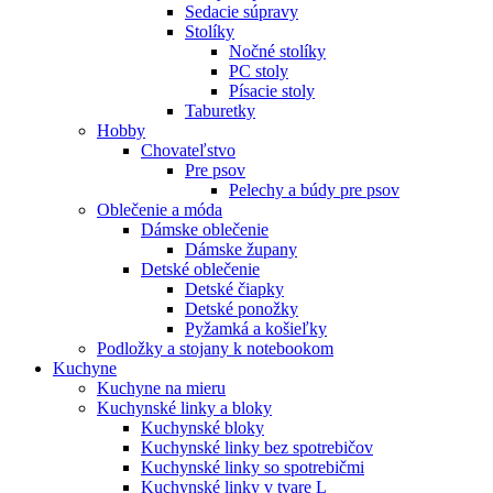
Sedacie súpravy
Stolíky
Nočné stolíky
PC stoly
Písacie stoly
Taburetky
Hobby
Chovateľstvo
Pre psov
Pelechy a búdy pre psov
Oblečenie a móda
Dámske oblečenie
Dámske župany
Detské oblečenie
Detské čiapky
Detské ponožky
Pyžamká a košieľky
Podložky a stojany k notebookom
Kuchyne
Kuchyne na mieru
Kuchynské linky a bloky
Kuchynské bloky
Kuchynské linky bez spotrebičov
Kuchynské linky so spotrebičmi
Kuchynské linky v tvare L