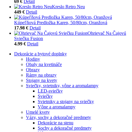
69 €
Detail
Kreslo Retro Neu
449 €
Detail
Kúpeľňová Predložka Karen, 50/80cm, Oranžová
17.98 €
Detail
Ohrievač Na Čajovú
Sviečku Fusion
4.99 €
Detail
Dekorácie a bytové doplnky
Hodiny
Obaly na kvetináče
Obrazy
Rámy na obrazy
Stojany na kvety
Sviečky, svietniky, vône a aromalampy
LED-sviečky
Sviečky
Svietniky a stojany na sviečky
Vône a aromalampy
Umelé kvety
Vázy, sochy a dekoračné predmety
Dekorácie na stenu
Sochy a dekoračné predmety