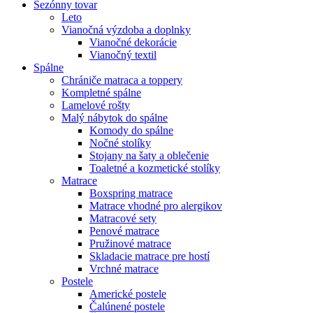
Sezónny tovar
Leto
Vianočná výzdoba a doplnky
Vianočné dekorácie
Vianočný textil
Spálne
Chrániče matraca a toppery
Kompletné spálne
Lamelové rošty
Malý nábytok do spálne
Komody do spálne
Nočné stolíky
Stojany na šaty a oblečenie
Toaletné a kozmetické stolíky
Matrace
Boxspring matrace
Matrace vhodné pro alergikov
Matracové sety
Penové matrace
Pružinové matrace
Skladacie matrace pre hostí
Vrchné matrace
Postele
Americké postele
Čalúnené postele