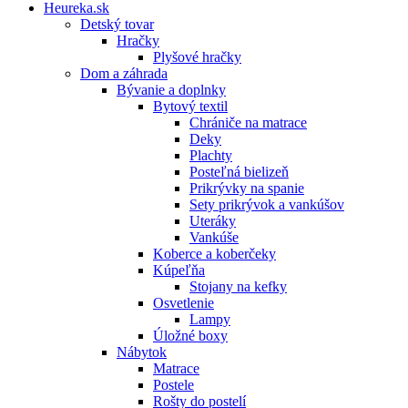
Heureka.sk
Detský tovar
Hračky
Plyšové hračky
Dom a záhrada
Bývanie a doplnky
Bytový textil
Chrániče na matrace
Deky
Plachty
Posteľná bielizeň
Prikrývky na spanie
Sety prikrývok a vankúšov
Uteráky
Vankúše
Koberce a koberčeky
Kúpeľňa
Stojany na kefky
Osvetlenie
Lampy
Úložné boxy
Nábytok
Matrace
Postele
Rošty do postelí