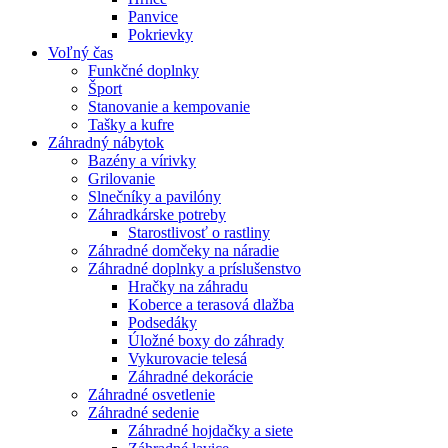
Panvice
Pokrievky
Voľný čas
Funkčné doplnky
Šport
Stanovanie a kempovanie
Tašky a kufre
Záhradný nábytok
Bazény a vírivky
Grilovanie
Slnečníky a pavilóny
Záhradkárske potreby
Starostlivosť o rastliny
Záhradné domčeky na náradie
Záhradné doplnky a príslušenstvo
Hračky na záhradu
Koberce a terasová dlažba
Podsedáky
Úložné boxy do záhrady
Vykurovacie telesá
Záhradné dekorácie
Záhradné osvetlenie
Záhradné sedenie
Záhradné hojdačky a siete