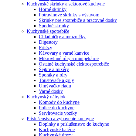
Kuchynské skrinky a sektorové kuchyne
Horné skrinky
Potravinové skrinky s výsuvom
Skrinky pre spotrebiče a pracovné dosky
Spodné skrinky
Kuchynské spotrebiče
Chladničky a mrazničky
Digestory
Fritézy
Kávovary a varné kanvice
Mikrovlnné rúry a minipekárne
Ostatné kuchynské elektrospotrebiče
Šejkre a mixéry
Sporáky a rúry
Toustovače a grily
Umývačky riadu
Varné dosky
Kuchynský nábytok
Komody do kuchyne
Police do kuchyne
Servírovacie vozíky
Príslušenstvo a vybavenie kuchyne
Doplnky a príslušenstvo do kuchyne
Kuchynské batérie
Kuchynské drezy