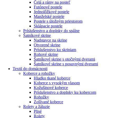
Čelá a rámy na posteľ
Futónové postele
Jednolôžkové postele
Manželské postele
Postele s úložným priestorom
Sklápacie postele
Príslušenstvo a doplnky do spálne
Šatníkové skrine
Nadstavce na skrine
Otvorené skrine
Príslušenstvo ku skriniam
Rohové skrine
Šatníkové skrine s otočnými dverami
Šatníkové skrine s posuvnými dverami
Textil do domácnosti
Koberce a rohožky
Hladko tkané koberce
Koberce s vysokým vlasom
Kožušinové koberce
Príslušenstvo a doplnky ku kobercom
Rohožky
Zošívané koberce
Rolety a žáluzie
Plisé
Rolety