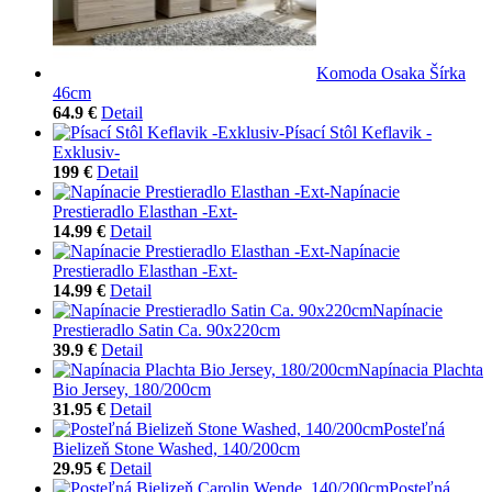
Komoda Osaka Šírka
46cm
64.9 €
Detail
Písací Stôl Keflavik -
Exklusiv-
199 €
Detail
Napínacie
Prestieradlo Elasthan -Ext-
14.99 €
Detail
Napínacie
Prestieradlo Elasthan -Ext-
14.99 €
Detail
Napínacie
Prestieradlo Satin Ca. 90x220cm
39.9 €
Detail
Napínacia Plachta
Bio Jersey, 180/200cm
31.95 €
Detail
Posteľná
Bielizeň Stone Washed, 140/200cm
29.95 €
Detail
Posteľná