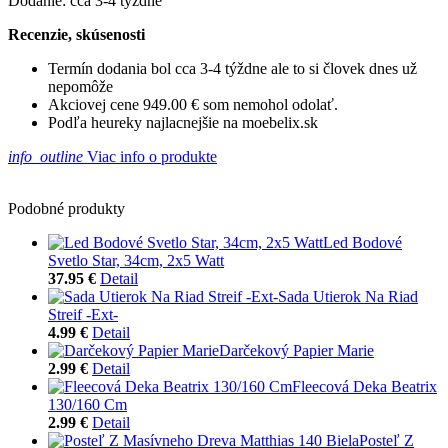
Dodanie: cca 3-4 týždne
Recenzie, skúsenosti
Termín dodania bol cca 3-4 týždne ale to si človek dnes už
nepomôže
Akciovej cene 949.00 € som nemohol odolať.
Podľa heureky najlacnejšie na moebelix.sk
info_outline
Viac info o produkte
Podobné produkty
Led Bodové
Svetlo Star, 34cm, 2x5 Watt
37.95 €
Detail
Sada Utierok Na Riad
Streif -Ext-
4.99 €
Detail
Darčekový Papier Marie
2.99 €
Detail
Fleecová Deka Beatrix
130/160 Cm
2.99 €
Detail
Posteľ Z