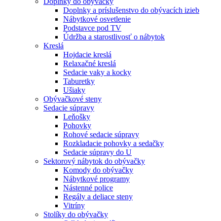
Doplnky do obývačky
Doplnky a príslušenstvo do obývacích izieb
Nábytkové osvetlenie
Podstavce pod TV
Údržba a starostlivosť o nábytok
Kreslá
Hojdacie kreslá
Relaxačné kreslá
Sedacie vaky a kocky
Taburetky
Ušiaky
Obývačkové steny
Sedacie súpravy
Leňošky
Pohovky
Rohové sedacie súpravy
Rozkladacie pohovky a sedačky
Sedacie súpravy do U
Sektorový nábytok do obývačky
Komody do obývačky
Nábytkové programy
Nástenné police
Regály a deliace steny
Vitríny
Stolíky do obývačky