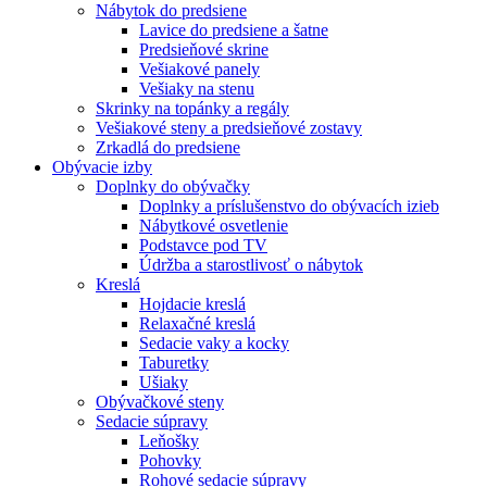
Nábytok do predsiene
Lavice do predsiene a šatne
Predsieňové skrine
Vešiakové panely
Vešiaky na stenu
Skrinky na topánky a regály
Vešiakové steny a predsieňové zostavy
Zrkadlá do predsiene
Obývacie izby
Doplnky do obývačky
Doplnky a príslušenstvo do obývacích izieb
Nábytkové osvetlenie
Podstavce pod TV
Údržba a starostlivosť o nábytok
Kreslá
Hojdacie kreslá
Relaxačné kreslá
Sedacie vaky a kocky
Taburetky
Ušiaky
Obývačkové steny
Sedacie súpravy
Leňošky
Pohovky
Rohové sedacie súpravy