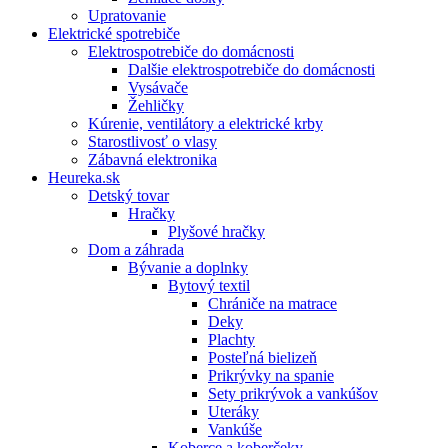
Upratovanie
Elektrické spotrebiče
Elektrospotrebiče do domácnosti
Dalšie elektrospotrebiče do domácnosti
Vysávače
Žehličky
Kúrenie, ventilátory a elektrické krby
Starostlivosť o vlasy
Zábavná elektronika
Heureka.sk
Detský tovar
Hračky
Plyšové hračky
Dom a záhrada
Bývanie a doplnky
Bytový textil
Chrániče na matrace
Deky
Plachty
Posteľná bielizeň
Prikrývky na spanie
Sety prikrývok a vankúšov
Uteráky
Vankúše
Koberce a koberčeky