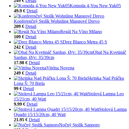
249 €
Detail
Komoda 4-You New Yuk05
49.9 €
Detail
Konferenčný Stolík Wohnling Mangové Drevo
209 €
Detail
Regál Na Víno Milano
109 €
Detail
Drez Blanco Metra 45 S
242 €
Detail
Obal Na Kvetináč
Sardun, Ø/v: 35/39cm
17.98 €
Detail
Vitrína Novena
249 €
Detail
Skrinka Nad Práčku
Lona Š: 70 Biela
99 €
Detail
Stolová Lampa Leo
15/21cm, 40 Watt
9.99 €
Detail
Stolová Lampa
Quadri 15/15/20cm, 40 Watt
21.95 €
Detail
Nočný Stolík Sapporo