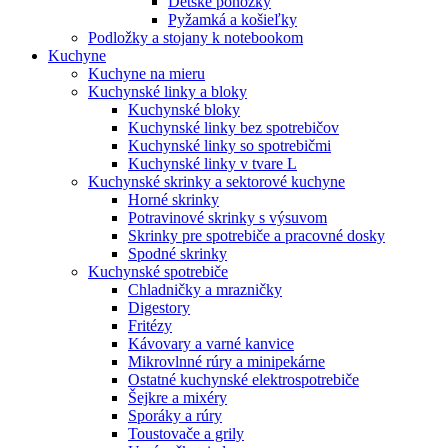
Detské ponožky
Pyžamká a košieľky
Podložky a stojany k notebookom
Kuchyne
Kuchyne na mieru
Kuchynské linky a bloky
Kuchynské bloky
Kuchynské linky bez spotrebičov
Kuchynské linky so spotrebičmi
Kuchynské linky v tvare L
Kuchynské skrinky a sektorové kuchyne
Horné skrinky
Potravinové skrinky s výsuvom
Skrinky pre spotrebiče a pracovné dosky
Spodné skrinky
Kuchynské spotrebiče
Chladničky a mrazničky
Digestory
Fritézy
Kávovary a varné kanvice
Mikrovlnné rúry a minipekárne
Ostatné kuchynské elektrospotrebiče
Šejkre a mixéry
Sporáky a rúry
Toustovače a grily