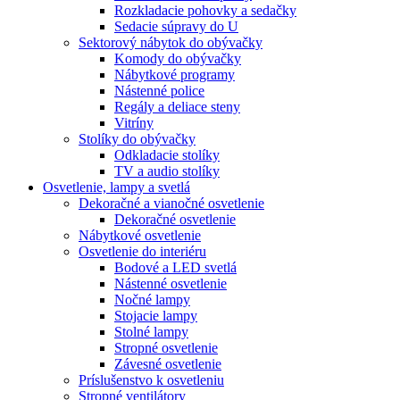
Rozkladacie pohovky a sedačky
Sedacie súpravy do U
Sektorový nábytok do obývačky
Komody do obývačky
Nábytkové programy
Nástenné police
Regály a deliace steny
Vitríny
Stolíky do obývačky
Odkladacie stolíky
TV a audio stolíky
Osvetlenie, lampy a svetlá
Dekoračné a vianočné osvetlenie
Dekoračné osvetlenie
Nábytkové osvetlenie
Osvetlenie do interiéru
Bodové a LED svetlá
Nástenné osvetlenie
Nočné lampy
Stojacie lampy
Stolné lampy
Stropné osvetlenie
Závesné osvetlenie
Príslušenstvo k osvetleniu
Stropné ventilátory