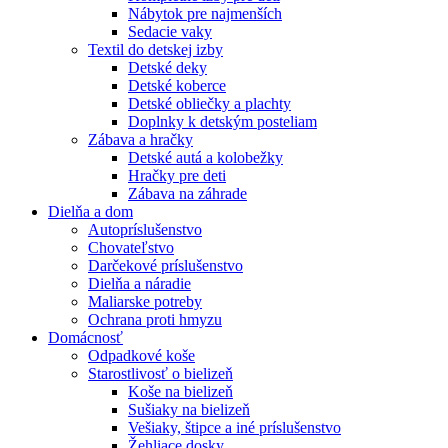
Nábytok pre najmenších
Sedacie vaky
Textil do detskej izby
Detské deky
Detské koberce
Detské obliečky a plachty
Doplnky k detským posteliam
Zábava a hračky
Detské autá a kolobežky
Hračky pre deti
Zábava na záhrade
Dielňa a dom
Autopríslušenstvo
Chovateľstvo
Darčekové príslušenstvo
Dielňa a náradie
Maliarske potreby
Ochrana proti hmyzu
Domácnosť
Odpadkové koše
Starostlivosť o bielizeň
Koše na bielizeň
Sušiaky na bielizeň
Vešiaky, štipce a iné príslušenstvo
Žehliace dosky