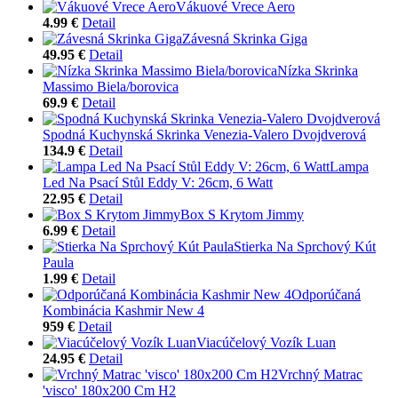
Vákuové Vrece Aero
4.99 €
Detail
Závesná Skrinka Giga
49.95 €
Detail
Nízka Skrinka
Massimo Biela/borovica
69.9 €
Detail
Spodná Kuchynská Skrinka Venezia-Valero Dvojdverová
134.9 €
Detail
Lampa
Led Na Psací Stůl Eddy V: 26cm, 6 Watt
22.95 €
Detail
Box S Krytom Jimmy
6.99 €
Detail
Stierka Na Sprchový Kút
Paula
1.99 €
Detail
Odporúčaná
Kombinácia Kashmir New 4
959 €
Detail
Viacúčelový Vozík Luan
24.95 €
Detail
Vrchný Matrac
'visco' 180x200 Cm H2