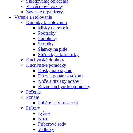
Skladovanie oblečenia
Viacúčelové vozíky
Závesné organizéry
Varenie a stolovanie
Doplnky k stolovaniu
Misky na ovocie
Podtácky
Popolníky
Servítky
Slamky na pitie
Soľničky a koreničky
Kuchynské doplnky
Kuchynské pomôcky
Dosky na krájanie
Dózy a poháre s vekom
Nože a držiaky nožov
Rôzne kuchynské pomôcky
Pečenie
Poháre
Poháre na víno a sekt
Príbory
Lyžice
Nože
Príborové sady
Vidličky