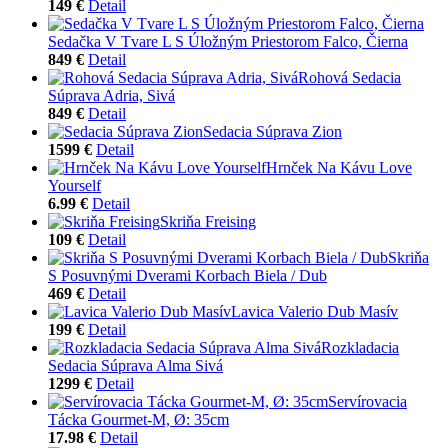
149 €
Detail
Sedačka V Tvare L S Úložným Priestorom Falco, Čierna
849 €
Detail
Rohová Sedacia
Súprava Adria, Sivá
849 €
Detail
Sedacia Súprava Zion
1599 €
Detail
Hrnček Na Kávu Love
Yourself
6.99 €
Detail
Skriňa Freising
109 €
Detail
Skriňa
S Posuvnými Dverami Korbach Biela / Dub
469 €
Detail
Lavica Valerio Dub Masív
199 €
Detail
Rozkladacia
Sedacia Súprava Alma Sivá
1299 €
Detail
Servírovacia
Tácka Gourmet-M, Ø: 35cm
17.98 €
Detail