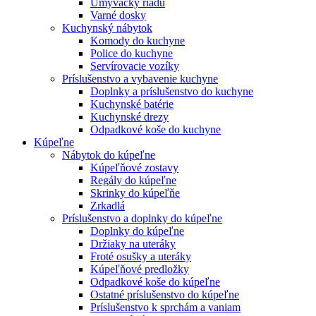
Umývačky riadu
Varné dosky
Kuchynský nábytok
Komody do kuchyne
Police do kuchyne
Servírovacie vozíky
Príslušenstvo a vybavenie kuchyne
Doplnky a príslušenstvo do kuchyne
Kuchynské batérie
Kuchynské drezy
Odpadkové koše do kuchyne
Kúpeľne
Nábytok do kúpeľne
Kúpeľňové zostavy
Regály do kúpeľne
Skrinky do kúpeľňe
Zrkadlá
Príslušenstvo a doplnky do kúpeľne
Doplnky do kúpeľne
Držiaky na uteráky
Froté osušky a uteráky
Kúpeľňové predložky
Odpadkové koše do kúpeľne
Ostatné príslušenstvo do kúpeľne
Príslušenstvo k sprchám a vaniam