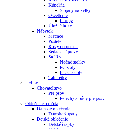
Kúpeľňa
Stojany na kefky
Osvetlenie
Lampy
Úložné boxy
Nábytok
Matrace
Postele
Rošty do postelí
Sedacie súpravy
Stolíky
Nočné stolíky
PC stoly
Písacie stoly
Taburetky
Hobby
Chovateľstvo
Pre psov
Pelechy a búdy pre psov
Oblečenie a móda
Dámske oblečenie
Dámske župany
Detské oblečenie
Detské čiapky