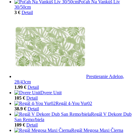
Poťah Na Vankúš Liv
30/50cm
3 €
Detail
Prestieranie Adelon,
28/43cm
1.99 €
Detail
Dvere Unit
105 €
Detail
Regál 4-You Yur02
38.9 €
Detail
Regál V Dekore Dub
San Remo/biela
109 €
Detail
Regál Megosa Maxi Čierna