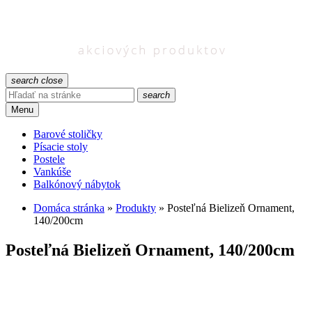
search
close
search
Menu
Barové stoličky
Písacie stoly
Postele
Vankúše
Balkónový nábytok
Domáca stránka
»
Produkty
»
Posteľná Bielizeň Ornament,
140/200cm
Posteľná Bielizeň Ornament, 140/200cm