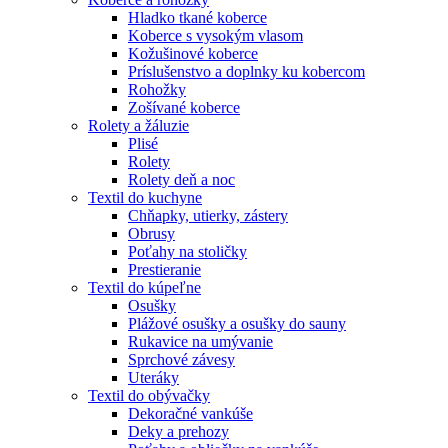
Hladko tkané koberce
Koberce s vysokým vlasom
Kožušinové koberce
Príslušenstvo a doplnky ku kobercom
Rohožky
Zošívané koberce
Rolety a žáluzie
Plisé
Rolety
Rolety deň a noc
Textil do kuchyne
Chňapky, utierky, zástery
Obrusy
Poťahy na stoličky
Prestieranie
Textil do kúpeľne
Osušky
Plážové osušky a osušky do sauny
Rukavice na umývanie
Sprchové závesy
Uteráky
Textil do obývačky
Dekoračné vankúše
Deky a prehozy