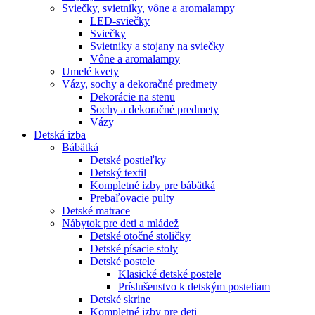
Sviečky, svietniky, vône a aromalampy
LED-sviečky
Sviečky
Svietniky a stojany na sviečky
Vône a aromalampy
Umelé kvety
Vázy, sochy a dekoračné predmety
Dekorácie na stenu
Sochy a dekoračné predmety
Vázy
Detská izba
Bábätká
Detské postieľky
Detský textil
Kompletné izby pre bábätká
Prebaľovacie pulty
Detské matrace
Nábytok pre deti a mládež
Detské otočné stoličky
Detské písacie stoly
Detské postele
Klasické detské postele
Príslušenstvo k detským posteliam
Detské skrine
Kompletné izby pre deti