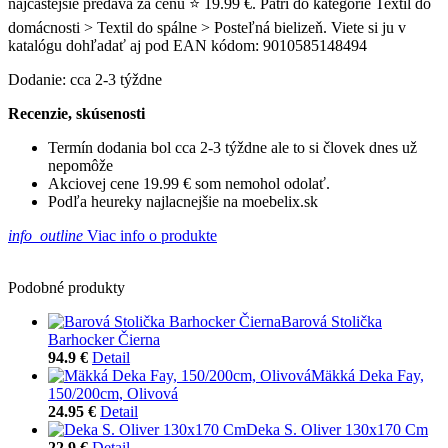
najčastejšie predáva za cenu ⭐ 19.99 €. Patrí do kategórie Textil do
domácnosti > Textil do spálne > Posteľná bielizeň. Viete si ju v
katalógu dohľadať aj pod EAN kódom: 9010585148494
Dodanie: cca 2-3 týždne
Recenzie, skúsenosti
Termín dodania bol cca 2-3 týždne ale to si človek dnes už
nepomôže
Akciovej cene 19.99 € som nemohol odolať.
Podľa heureky najlacnejšie na moebelix.sk
info_outline
Viac info o produkte
Podobné produkty
Barová Stolička
Barhocker Čierna
94.9 €
Detail
Mäkká Deka Fay,
150/200cm, Olivová
24.95 €
Detail
Deka S. Oliver 130x170 Cm
22.9 €
Detail