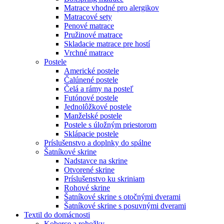
Matrace vhodné pro alergikov
Matracové sety
Penové matrace
Pružinové matrace
Skladacie matrace pre hostí
Vrchné matrace
Postele
Americké postele
Čalúnené postele
Čelá a rámy na posteľ
Futónové postele
Jednolôžkové postele
Manželské postele
Postele s úložným priestorom
Sklápacie postele
Príslušenstvo a doplnky do spálne
Šatníkové skrine
Nadstavce na skrine
Otvorené skrine
Príslušenstvo ku skriniam
Rohové skrine
Šatníkové skrine s otočnými dverami
Šatníkové skrine s posuvnými dverami
Textil do domácnosti
Koberce a rohožky