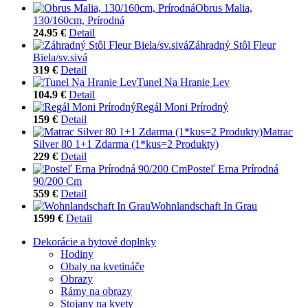
Obrus Malia,
130/160cm, Prírodná
24.95 €
Detail
Záhradný Stôl Fleur
Biela/sv.sivá
319 €
Detail
Tunel Na Hranie Lev
104.9 €
Detail
Regál Moni Prírodný
159 €
Detail
Matrac
Silver 80 1+1 Zdarma (1*kus=2 Produkty)
229 €
Detail
Posteľ Erna Prírodná
90/200 Cm
559 €
Detail
Wohnlandschaft In Grau
1599 €
Detail
Dekorácie a bytové doplnky
Hodiny
Obaly na kvetináče
Obrazy
Rámy na obrazy
Stojany na kvety