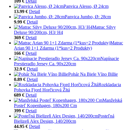
109 €
Detail
Panvica Alesso, Ø 24cm
13.99 €
Detail
Panvica Jumbo, Ø: 28cm
9.99 €
Detail
Matrac Silvy
Deluxe 90/200cm, H3/ H4
369 €
Detail
Matrac
Arian 90 1+1 Zdarma (1*kus=2 Produkty)
166 €
Detail
Napínacie
Prestieradlo Jersey Ca. 90x220cm
32.9 €
Detail
Pohár Na Biele Víno Billie
0.89 €
Detail
Rozkladacia
Pohovka Fjord Horčicová Žltá
689 €
Detail
Manželská
Posteľ Kopenhagen, 180x200 Cm
399 €
Detail
Posteľná
Bielizeň Alex Design, 140/200cm
44.95 €
Detail