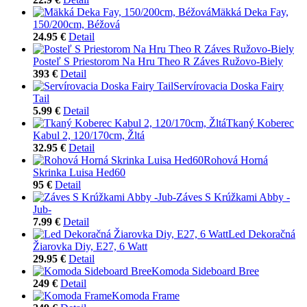
Mäkká Deka Fay,
150/200cm, Béžová
24.95 €
Detail
Posteľ S Priestorom Na Hru Theo R Záves Ružovo-Biely
393 €
Detail
Servírovacia Doska Fairy
Tail
5.99 €
Detail
Tkaný Koberec
Kabul 2, 120/170cm, Žltá
32.95 €
Detail
Rohová Horná
Skrinka Luisa Hed60
95 €
Detail
Záves S Krúžkami Abby -
Jub-
7.99 €
Detail
Led Dekoračná
Žiarovka Diy, E27, 6 Watt
29.95 €
Detail
Komoda Sideboard Bree
249 €
Detail
Komoda Frame