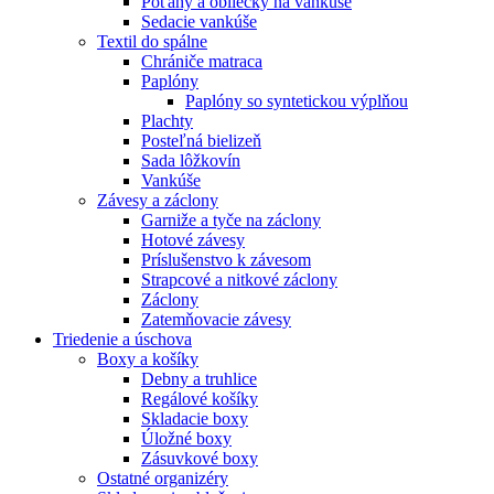
Poťahy a obliečky na vankúše
Sedacie vankúše
Textil do spálne
Chrániče matraca
Paplóny
Paplóny so syntetickou výplňou
Plachty
Posteľná bielizeň
Sada lôžkovín
Vankúše
Závesy a záclony
Garniže a tyče na záclony
Hotové závesy
Príslušenstvo k závesom
Strapcové a nitkové záclony
Záclony
Zatemňovacie závesy
Triedenie a úschova
Boxy a košíky
Debny a truhlice
Regálové košíky
Skladacie boxy
Úložné boxy
Zásuvkové boxy
Ostatné organizéry