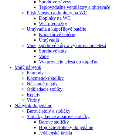
Sprchové závesy
Teplovzdušné ventilátory a ohrievače
Príslušenstvo a doplnky na WC
Doplnky na WC
WC predložky
Umývadlá a kúpeľňové batérie
Kúpeľňové batérie
Umývadlá
Vane, sprchové kúty a vykurovacie telesá
Sprchové kúty
Vane
Vykurovacie telesá do kúpeľne
Malý nábytok
Komody
Kozmetické stolíky
Nástenné regály
Odkladacie stolíky
Regály
Vitríny
Nábytok do jedálne
Barové stoly a stoličky
Stoličky, lavice a barové stoličky
Barové stoličky
Hojdacie stoličky do jedálne
Jedálenské kreslá