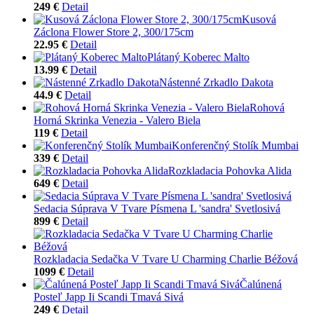
249 €
Detail
Kusová
Záclona Flower Store 2, 300/175cm
22.95 €
Detail
Plátaný Koberec Malto
13.99 €
Detail
Nástenné Zrkadlo Dakota
44.9 €
Detail
Rohová
Horná Skrinka Venezia - Valero Biela
119 €
Detail
Konferenčný Stolík Mumbai
339 €
Detail
Rozkladacia Pohovka Alida
649 €
Detail
Sedacia Súprava V Tvare Písmena L 'sandra' Svetlosivá
899 €
Detail
Rozkladacia Sedačka V Tvare U Charming Charlie Béžová
1099 €
Detail
Čalúnená
Posteľ Japp Ii Scandi Tmavá Sivá
249 €
Detail