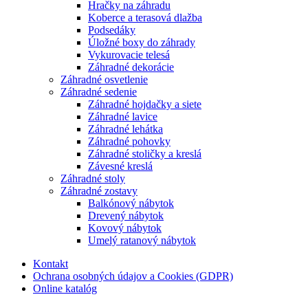
Hračky na záhradu
Koberce a terasová dlažba
Podsedáky
Úložné boxy do záhrady
Vykurovacie telesá
Záhradné dekorácie
Záhradné osvetlenie
Záhradné sedenie
Záhradné hojdačky a siete
Záhradné lavice
Záhradné lehátka
Záhradné pohovky
Záhradné stoličky a kreslá
Závesné kreslá
Záhradné stoly
Záhradné zostavy
Balkónový nábytok
Drevený nábytok
Kovový nábytok
Umelý ratanový nábytok
Kontakt
Ochrana osobných údajov a Cookies (GDPR)
Online katalóg