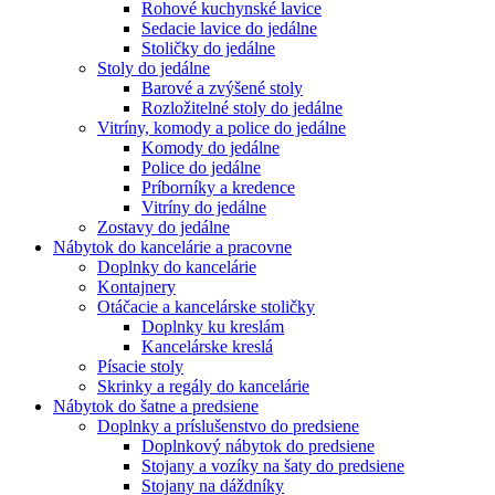
Rohové kuchynské lavice
Sedacie lavice do jedálne
Stoličky do jedálne
Stoly do jedálne
Barové a zvýšené stoly
Rozložitelné stoly do jedálne
Vitríny, komody a police do jedálne
Komody do jedálne
Police do jedálne
Príborníky a kredence
Vitríny do jedálne
Zostavy do jedálne
Nábytok do kancelárie a pracovne
Doplnky do kancelárie
Kontajnery
Otáčacie a kancelárske stoličky
Doplnky ku kreslám
Kancelárske kreslá
Písacie stoly
Skrinky a regály do kancelárie
Nábytok do šatne a predsiene
Doplnky a príslušenstvo do predsiene
Doplnkový nábytok do predsiene
Stojany a vozíky na šaty do predsiene
Stojany na dáždníky