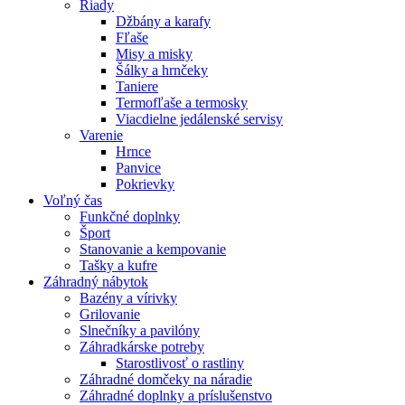
Riady
Džbány a karafy
Fľaše
Misy a misky
Šálky a hrnčeky
Taniere
Termofľaše a termosky
Viacdielne jedálenské servisy
Varenie
Hrnce
Panvice
Pokrievky
Voľný čas
Funkčné doplnky
Šport
Stanovanie a kempovanie
Tašky a kufre
Záhradný nábytok
Bazény a vírivky
Grilovanie
Slnečníky a pavilóny
Záhradkárske potreby
Starostlivosť o rastliny
Záhradné domčeky na náradie
Záhradné doplnky a príslušenstvo