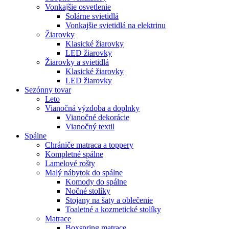
Vonkajšie osvetlenie
Solárne svietidlá
Vonkajšie svietidlá na elektrinu
Žiarovky
Klasické žiarovky
LED žiarovky
Žiarovky a svietidlá
Klasické žiarovky
LED žiarovky
Sezónny tovar
Leto
Vianočná výzdoba a doplnky
Vianočné dekorácie
Vianočný textil
Spálne
Chrániče matraca a toppery
Kompletné spálne
Lamelové rošty
Malý nábytok do spálne
Komody do spálne
Nočné stolíky
Stojany na šaty a oblečenie
Toaletné a kozmetické stolíky
Matrace
Boxspring matrace