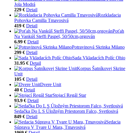
Jola Modrá
229 €
Detail
Rozkladacia
Pohovka Camilla Tmavosivá
419 €
Detail
Poťah
Na Vankúš Steffi Paspel, 50/50cm,orgován
6.99 €
Detail
Potravinová Skrinka Milano
299 €
Detail
Sada Vkladacích Políc Ohio
31.95 €
Detail
Korpus Šatníkovej Skrine
Unit
105 €
Detail
Dvere Unit
40 €
Detail
Stojací Regál Star
93.9 €
Detail
Sedačka Do L S Úložným Priestorom Falco, Svetlosivá
849 €
Detail
Sedacia
Súprava V Tvare U Mara, Tmavosivá
1069 €
Detail