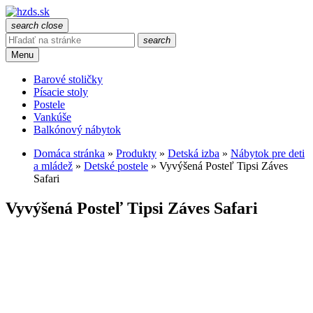
search
close
search
Menu
Barové stoličky
Písacie stoly
Postele
Vankúše
Balkónový nábytok
Domáca stránka
»
Produkty
»
Detská izba
»
Nábytok pre deti
a mládež
»
Detské postele
»
Vyvýšená Posteľ Tipsi Záves
Safari
Vyvýšená Posteľ Tipsi Záves Safari