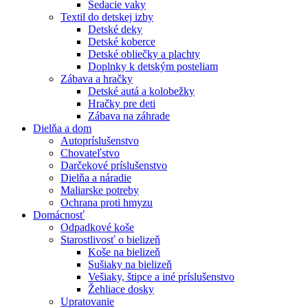
Sedacie vaky
Textil do detskej izby
Detské deky
Detské koberce
Detské obliečky a plachty
Doplnky k detským posteliam
Zábava a hračky
Detské autá a kolobežky
Hračky pre deti
Zábava na záhrade
Dielňa a dom
Autopríslušenstvo
Chovateľstvo
Darčekové príslušenstvo
Dielňa a náradie
Maliarske potreby
Ochrana proti hmyzu
Domácnosť
Odpadkové koše
Starostlivosť o bielizeň
Koše na bielizeň
Sušiaky na bielizeň
Vešiaky, štipce a iné príslušenstvo
Žehliace dosky
Upratovanie