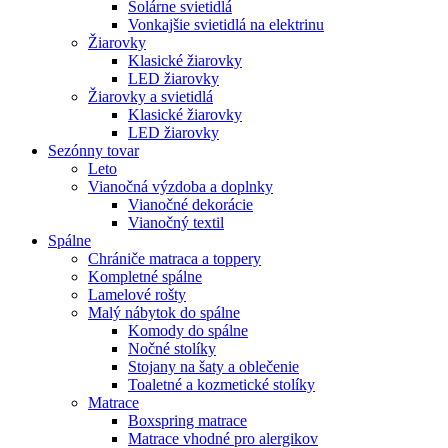
Solárne svietidlá
Vonkajšie svietidlá na elektrinu
Žiarovky
Klasické žiarovky
LED žiarovky
Žiarovky a svietidlá
Klasické žiarovky
LED žiarovky
Sezónny tovar
Leto
Vianočná výzdoba a doplnky
Vianočné dekorácie
Vianočný textil
Spálne
Chrániče matraca a toppery
Kompletné spálne
Lamelové rošty
Malý nábytok do spálne
Komody do spálne
Nočné stolíky
Stojany na šaty a oblečenie
Toaletné a kozmetické stolíky
Matrace
Boxspring matrace
Matrace vhodné pro alergikov