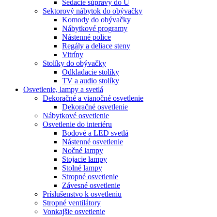
Sedacie súpravy do U
Sektorový nábytok do obývačky
Komody do obývačky
Nábytkové programy
Nástenné police
Regály a deliace steny
Vitríny
Stolíky do obývačky
Odkladacie stolíky
TV a audio stolíky
Osvetlenie, lampy a svetlá
Dekoračné a vianočné osvetlenie
Dekoračné osvetlenie
Nábytkové osvetlenie
Osvetlenie do interiéru
Bodové a LED svetlá
Nástenné osvetlenie
Nočné lampy
Stojacie lampy
Stolné lampy
Stropné osvetlenie
Závesné osvetlenie
Príslušenstvo k osvetleniu
Stropné ventilátory
Vonkajšie osvetlenie