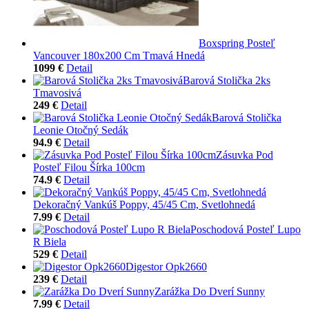
Boxspring Posteľ
Vancouver 180x200 Cm Tmavá Hnedá
1099 €
Detail
Barová Stolička 2ks
Tmavosivá
249 €
Detail
Barová Stolička
Leonie Otočný Sedák
94.9 €
Detail
Zásuvka Pod
Posteľ Filou Šírka 100cm
74.9 €
Detail
Dekoračný Vankúš Poppy, 45/45 Cm, Svetlohnedá
7.99 €
Detail
Poschodová Posteľ Lupo
R Biela
529 €
Detail
Digestor Opk2660
239 €
Detail
Zarážka Do Dverí Sunny
7.99 €
Detail