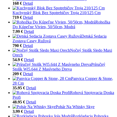
168 €
Detail
Kuchynský Blok Bez Spotrebičov Troja 210/125 Cm
719 €
Detail
Rohožka
Do Kúpeľne Vivien, 50/50cm, Modrá
7.99 €
Detail
Detská Sedacia
Zostava Casey Ružová
790 €
Detail
Nočný Stolík Sledo Maxi
Orech
54.9 €
Detail
Príručný
Stolík Wl5.644 Z Masívneho Dreva
209 €
Detail
Panvica Copper & Stone,
28 Cm
35.95 €
Detail
Rohová Spojovacia Doska
Profi
48.95 €
Detail
Pohár Na Whisky Skye
3.99 €
Detail
Rozkladacia Pohovka