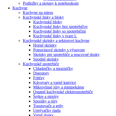
Podložky a stojany k notebookom
Kuchyne
Kuchyne na mieru
Kuchynské linky a bloky
Kuchynské bloky
Kuchynské linky bez spotrebičov
Kuchynské linky so spotrebičmi
Kuchynské linky v tvare L
Kuchynské skrinky a sektorové kuchyne
Horné skrinky
Potravinové skrinky s výsuvom
Skrinky pre spotrebiče a pracovné dosky
Spodné skrinky
Kuchynské spotrebiče
Chladničky a mrazničky
Digestory
Fritézy
Kávovary a varné kanvice
Mikrovlnné rúry a minipekárne
Ostatné kuchynské elektrospotrebiče
Šejkre a mixéry
Sporáky a rúry
Toustovače a grily
Umývačky riadu
Varné dosky