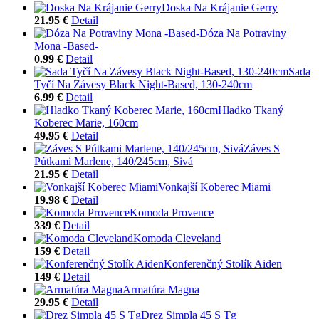
Doska Na Krájanie Gerry
21.95 €
Detail
Dóza Na Potraviny
Mona -Based-
0.99 €
Detail
Sada
Tyčí Na Závesy Black Night-Based, 130-240cm
6.99 €
Detail
Hladko Tkaný
Koberec Marie, 160cm
49.95 €
Detail
Záves S
Pútkami Marlene, 140/245cm, Sivá
21.95 €
Detail
Vonkajší Koberec Miami
19.98 €
Detail
Komoda Provence
339 €
Detail
Komoda Cleveland
159 €
Detail
Konferenčný Stolík Aiden
149 €
Detail
Armatúra Magna
29.95 €
Detail
Drez Simpla 45 S Tg