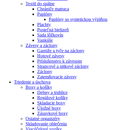
Textil do spálne
Chrániče matraca
Paplóny
Paplóny so syntetickou výplňou
Plachty
Posteľná bielizeň
Sada lôžkovín
Vankúše
Závesy a záclony
Garniže a tyče na záclony
Hotové závesy
Príslušenstvo k závesom
Strapcové a nitkové záclony
Záclony
Zatemňovacie závesy
Triedenie a úschova
Boxy a košíky
Debny a truhlice
Regálové košíky
Skladacie boxy
Úložné boxy
Zásuvkové boxy
Ostatné organizéry
Skladovanie oblečenia
Viacúčelové vozíky