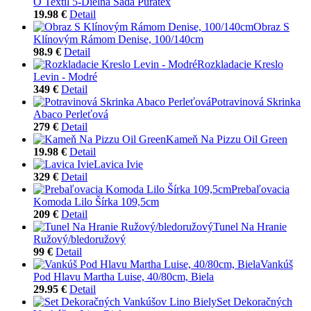
O Textil 5-Dielna Sada Puratex
19.98 €
Detail
Obraz S
Klínovým Rámom Denise, 100/140cm
98.9 €
Detail
Rozkladacie Kreslo
Levin - Modré
349 €
Detail
Potravinová Skrinka
Abaco Perleťová
279 €
Detail
Kameň Na Pizzu Oil Green
19.98 €
Detail
Lavica Ivie
329 €
Detail
Prebaľovacia
Komoda Lilo Šírka 109,5cm
209 €
Detail
Tunel Na Hranie
Ružový/bledoružový
99 €
Detail
Vankúš
Pod Hlavu Martha Luise, 40/80cm, Biela
29.95 €
Detail
Set Dekoračných