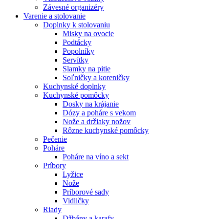
Závesné organizéry
Varenie a stolovanie
Doplnky k stolovaniu
Misky na ovocie
Podtácky
Popolníky
Servítky
Slamky na pitie
Soľničky a koreničky
Kuchynské doplnky
Kuchynské pomôcky
Dosky na krájanie
Dózy a poháre s vekom
Nože a držiaky nožov
Rôzne kuchynské pomôcky
Pečenie
Poháre
Poháre na víno a sekt
Príbory
Lyžice
Nože
Príborové sady
Vidličky
Riady
Džbány a karafy