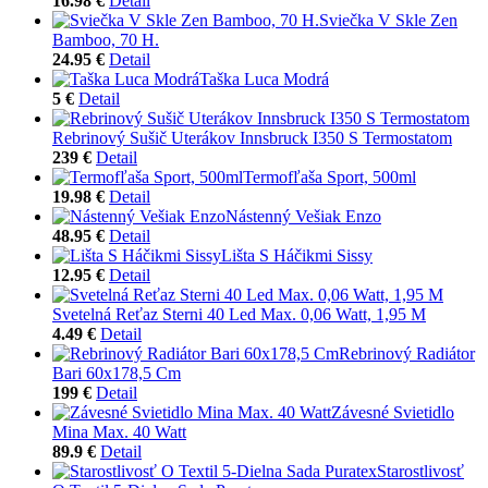
16.98 €
Detail
Sviečka V Skle Zen
Bamboo, 70 H.
24.95 €
Detail
Taška Luca Modrá
5 €
Detail
Rebrinový Sušič Uterákov Innsbruck I350 S Termostatom
239 €
Detail
Termofľaša Sport, 500ml
19.98 €
Detail
Nástenný Vešiak Enzo
48.95 €
Detail
Lišta S Háčikmi Sissy
12.95 €
Detail
Svetelná Reťaz Sterni 40 Led Max. 0,06 Watt, 1,95 M
4.49 €
Detail
Rebrinový Radiátor
Bari 60x178,5 Cm
199 €
Detail
Závesné Svietidlo
Mina Max. 40 Watt
89.9 €
Detail
Starostlivosť