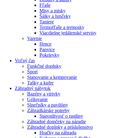
Fľaše
Misy a misky
Šálky a hrnčeky
Taniere
Termofľaše a termosky
Viacdielne jedálenské servisy
Varenie
Hrnce
Panvice
Pokrievky
Voľný čas
Funkčné doplnky
Šport
Stanovanie a kempovanie
Tašky a kufre
Záhradný nábytok
Bazény a vírivky
Grilovanie
Slnečníky a pavilóny
Záhradkárske potreby
Starostlivosť o rastliny
Záhradné domčeky na náradie
Záhradné doplnky a príslušenstvo
Hračky na záhradu