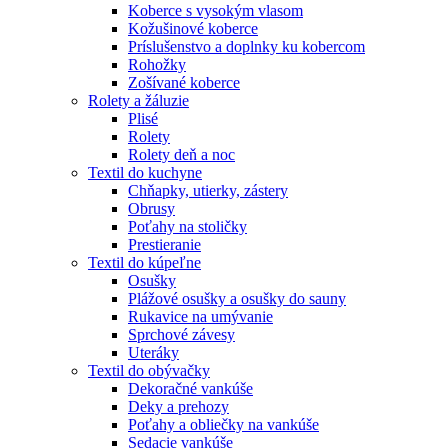
Koberce s vysokým vlasom
Kožušinové koberce
Príslušenstvo a doplnky ku kobercom
Rohožky
Zošívané koberce
Rolety a žáluzie
Plisé
Rolety
Rolety deň a noc
Textil do kuchyne
Chňapky, utierky, zástery
Obrusy
Poťahy na stoličky
Prestieranie
Textil do kúpeľne
Osušky
Plážové osušky a osušky do sauny
Rukavice na umývanie
Sprchové závesy
Uteráky
Textil do obývačky
Dekoračné vankúše
Deky a prehozy
Poťahy a obliečky na vankúše
Sedacie vankúše