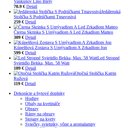
Vankúšov Lino Biely
70.9 €
Detail
Jedálenská
Stolička S Podrúčkami Tmavosivá
259 €
Detail
Čierna Skrinka S Umývadlom A Led Zrkadlom Matteo
309 €
Detail
Kúpelňová Zostava S Umývadlom A Zrkadlom Jon
599 €
Detail
Led Stropné
Svietidlo Bekka, Max. 58 Watt
109 €
Detail
Otočná Stolička Katrin
Ružová
119 €
Detail
Dekorácie a bytové doplnky
Hodiny
Obaly na kvetináče
Obrazy
Rámy na obrazy
Stojany na kvety
Sviečky, svietniky, vône a aromalampy