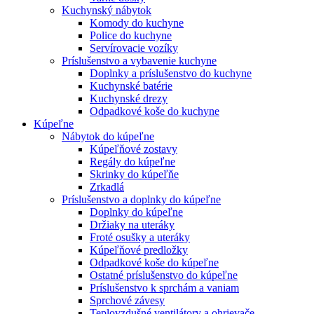
Kuchynský nábytok
Komody do kuchyne
Police do kuchyne
Servírovacie vozíky
Príslušenstvo a vybavenie kuchyne
Doplnky a príslušenstvo do kuchyne
Kuchynské batérie
Kuchynské drezy
Odpadkové koše do kuchyne
Kúpeľne
Nábytok do kúpeľne
Kúpeľňové zostavy
Regály do kúpeľne
Skrinky do kúpeľňe
Zrkadlá
Príslušenstvo a doplnky do kúpeľne
Doplnky do kúpeľne
Držiaky na uteráky
Froté osušky a uteráky
Kúpeľňové predložky
Odpadkové koše do kúpeľne
Ostatné príslušenstvo do kúpeľne
Príslušenstvo k sprchám a vaniam
Sprchové závesy
Teplovzdušné ventilátory a ohrievače