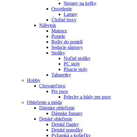
Stojany na kefky
Osvetlenie
Lampy
Úložné boxy
Nábytok
Matrace
Postele
Rošty do postelí
Sedacie súpravy
Stolíky
Nočné stolíky
PC stoly
Písacie stoly
Taburetky
Hobby
Chovateľstvo
Pre psov
Pelechy a búdy pre psov
Oblečenie a móda
Dámske oblečenie
Dámske župany
Detské oblečenie
Detské čiapky
Detské ponožky
Pyžamká a košieľky