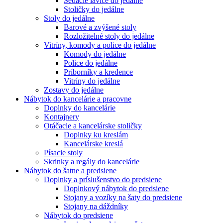
Sedacie lavice do jedálne
Stoličky do jedálne
Stoly do jedálne
Barové a zvýšené stoly
Rozložitelné stoly do jedálne
Vitríny, komody a police do jedálne
Komody do jedálne
Police do jedálne
Príborníky a kredence
Vitríny do jedálne
Zostavy do jedálne
Nábytok do kancelárie a pracovne
Doplnky do kancelárie
Kontajnery
Otáčacie a kancelárske stoličky
Doplnky ku kreslám
Kancelárske kreslá
Písacie stoly
Skrinky a regály do kancelárie
Nábytok do šatne a predsiene
Doplnky a príslušenstvo do predsiene
Doplnkový nábytok do predsiene
Stojany a vozíky na šaty do predsiene
Stojany na dáždníky
Nábytok do predsiene