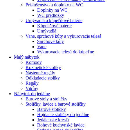
Príslušenstvo a doplnky na WC
Doplnky na WC
WC predložky
Umývadlá a kúpeľňové batérie
Kúpeľňové batérie
Umývadlá
Vane, sprchové kúty a vykurovacie telesá
Sprchové kúty
Vane
Vykurovacie telesá do kúpeľne
Malý nábytok
Komody
Kozmetické stolíky
Nástenné regály
Odkladacie stolíky
Regály
Vitríny
Nábytok do jedálne
Barové stoly a stoličky
Stoličky, lavice a barové stoličky
Barové stoličky
Hojdacie stoličky do jedálne
Jedálenské kreslá
Rohové kuchynské lavice