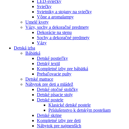
LED-sviečky
Sviečky
Svietniky a stojany na sviečky
Vône a aromalampy
Umelé kvety
Vázy, sochy a dekoračné predmety
Dekorácie na stenu
Sochy a dekoračné predmety
Vázy
Detská izba
Bábätká
Detské postieľky
Detský textil
Kompletné izby pre bábätká
Prebaľovacie pulty
Detské matrace
Nábytok pre deti a mládež
Detské otočné stoličky
Detské písacie stoly
Detské postele
Klasické detské postele
Príslušenstvo k detským posteliam
Detské skrine
Kompletné izby pre deti
Nábytok pre najmenších