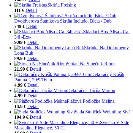
Skriňa Freising
111 €
Detail
Dvojdverová Šatníková Skriňa Includo, Biela / Dub
749 €
Detail
Skladací Box Alisa - Ca.
34l -Ext-
9.99 €
Detail
Skrinka Na Dokumenty
Lona Buk
89.9 €
Detail
Stojan Na Slnečník Riom
21.99 €
Detail
Dekoračný Košík
Panina I, 29/9/16cm
4.99 €
Detail
Dekoračná Tácňa Marion
4.99 €
Detail
Plážová Podložka Melina
14.9 €
Detail
Sada Stoličiek Wohnling Sivá
194.9 €
Detail
Sviečka V Skle
Masculine Elegance, 50 H.