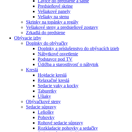
Lavice do predsiene a šatne
Predsieňové skrine
Vešiakové panely
Vešiaky na stenu
Skrinky na topánky a regály
Vešiakové steny a predsieňové zostavy
Zrkadlá do predsiene
Obývacie izby
Doplnky do obývačky
Doplnky a príslušenstvo do obývacích izieb
Nábytkové osvetlenie
Podstavce pod TV
Údržba a starostlivosť o nábytok
Kreslá
Hojdacie kreslá
Relaxačné kreslá
Sedacie vaky a kocky
Taburetky
Ušiaky
Obývačkové steny
Sedacie súpravy
Leňošky
Pohovky
Rohové sedacie súpravy
Rozkladacie pohovky a sedačky