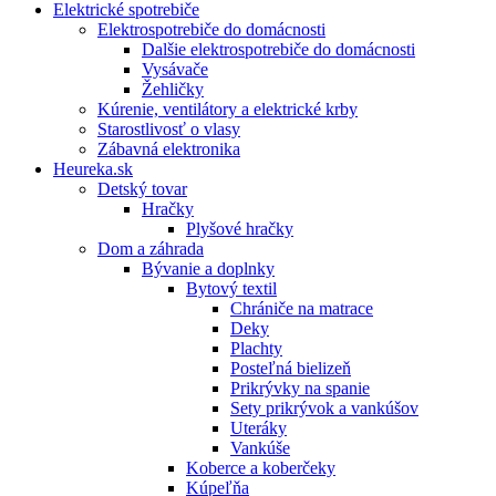
Elektrické spotrebiče
Elektrospotrebiče do domácnosti
Dalšie elektrospotrebiče do domácnosti
Vysávače
Žehličky
Kúrenie, ventilátory a elektrické krby
Starostlivosť o vlasy
Zábavná elektronika
Heureka.sk
Detský tovar
Hračky
Plyšové hračky
Dom a záhrada
Bývanie a doplnky
Bytový textil
Chrániče na matrace
Deky
Plachty
Posteľná bielizeň
Prikrývky na spanie
Sety prikrývok a vankúšov
Uteráky
Vankúše
Koberce a koberčeky
Kúpeľňa