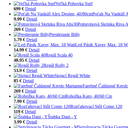
Veľká Pohovka Surf
699 €
Detail
Poťah Na Vankúš A
9.99 €
Detail
Potravinová Skrinka Riva 
269 €
Detail
Prestieranie Billy
1.79 €
Detail
Led Pásik Xaver, Max. 18 W
14.99 €
Detail
Regál Scala 40
48.95 €
Detail
Regál Rolly 2
53.9 €
Detail
Stojací Regál White
85 €
Detail
Farebné Čalúnené Kresl
269 €
Detail
Rohožka Karo, 40/60 Cm
7.99 €
Detail
Rozťahovací Stôl Como 120
119 €
Detail
Šrabka Dani - Y
3.99 €
Detail
Servírovacia Tácka Gourme