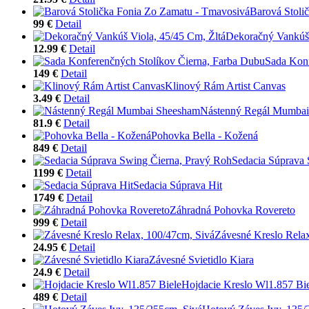
Barová Stoli
99 €
Detail
Dekoračný Vankúš 
12.99 €
Detail
Sada Konf
149 €
Detail
Klinový Rám Artist Canvas
3.49 €
Detail
Nástenný Regál Mumba
81.9 €
Detail
Pohovka Bella - Kožená
849 €
Detail
Sedacia Súprava 
1199 €
Detail
Sedacia Súprava Hit
1749 €
Detail
Záhradná Pohovka Rovereto
999 €
Detail
Závesné Kreslo Rela
24.95 €
Detail
Závesné Svietidlo Kiara
24.9 €
Detail
Hojdacie Kreslo Wl1.857 Bi
489 €
Detail