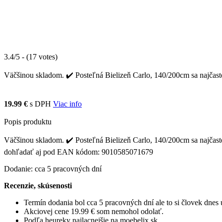
3.4/5 - (17 votes)
Väčšinou skladom. ✔️ Posteľná Bielizeň Carlo, 140/200cm sa najčaste
19.99 €
s DPH
Viac info
Popis produktu
Väčšinou skladom. ✔️ Posteľná Bielizeň Carlo, 140/200cm sa najčastejš
dohľadať aj pod EAN kódom: 9010585071679
Dodanie: cca 5 pracovných dní
Recenzie, skúsenosti
Termín dodania bol cca 5 pracovných dní ale to si človek dne
Akciovej cene 19.99 € som nemohol odolať.
Podľa heureky najlacnejšie na moebelix.sk