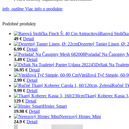
info_outline
Viac info o produkte
Podobné produkty
Barová Stolička
49 €
Detail
Dezertný Tanier Linen, Ø:
6.99 €
Detail
Poriadač Na Časopisy 
3.49 €
Detail
Držiak Na Toalet
16.95 €
Detail
Vitrážová Tyč Simple, 60-
2.99 €
Detail
Ručné Tk
9.99 €
Detail
Tkaný Koberec Kasia 3
129 €
Detail
Hrniec Smart
19.98 €
Detail
Nerezový Hrniec Mini
24.9 €
Detail