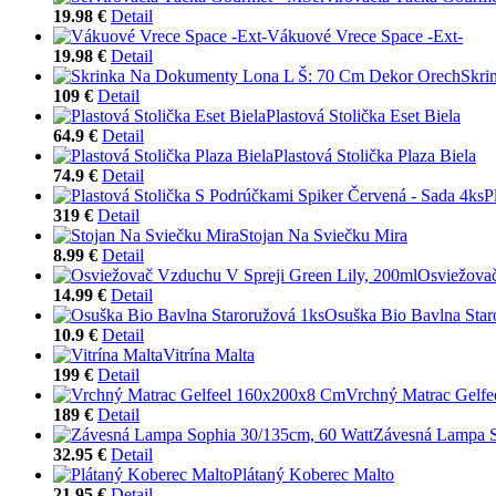
19.98 €
Detail
Vákuové Vrece Space -Ext-
19.98 €
Detail
Skri
109 €
Detail
Plastová Stolička Eset Biela
64.9 €
Detail
Plastová Stolička Plaza Biela
74.9 €
Detail
P
319 €
Detail
Stojan Na Sviečku Mira
8.99 €
Detail
Osviežovač
14.99 €
Detail
Osuška Bio Bavlna Star
10.9 €
Detail
Vitrína Malta
199 €
Detail
Vrchný Matrac Gelf
189 €
Detail
Závesná Lampa S
32.95 €
Detail
Plátaný Koberec Malto
21.95 €
Detail