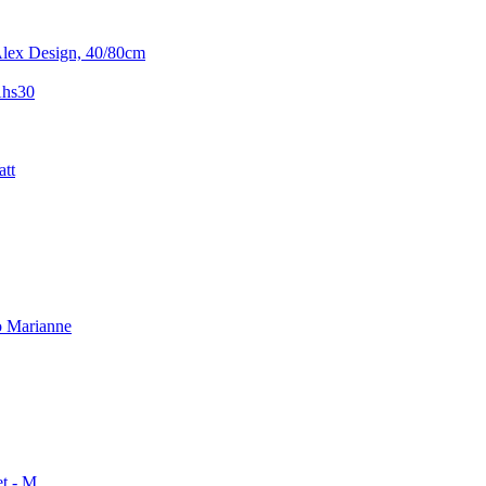
lex Design, 40/80cm
Ahs30
att
o Marianne
t - M