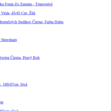
čka Fonia Zo Zamatu - Tmavosivá
Viola, 45/45 Cm, Žltá
erenčných Stolíkov Čierna, Farba Dubu
i Sheesham
Swing Čierna, Pravý Roh
x, 100/47cm, Sivá
ele