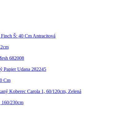
 Finch Š: 40 Cm Antracitová
 22cm
Mesh 682008
ný Papier Udana 282245
90 Cm
aný Koberec Carola 1, 60/120cm, Zelená
, 160/230cm