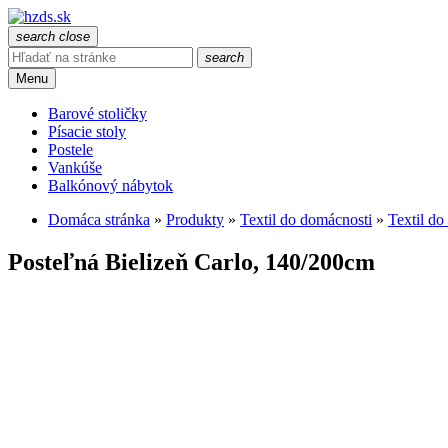
search
close
search
Menu
Barové stoličky
Písacie stoly
Postele
Vankúše
Balkónový nábytok
Domáca stránka
»
Produkty
»
Textil do domácnosti
»
Textil do
Posteľná Bielizeň Carlo, 140/200cm