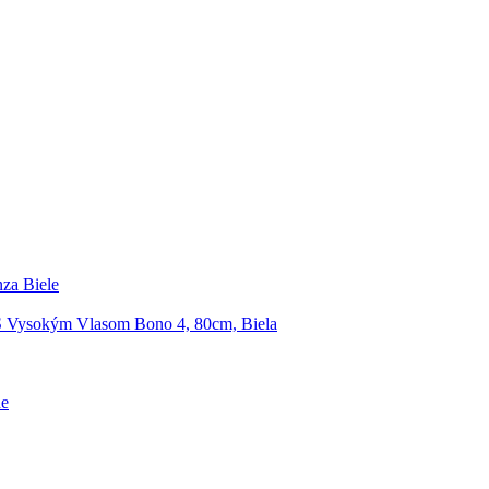
za Biele
S Vysokým Vlasom Bono 4, 80cm, Biela
ne