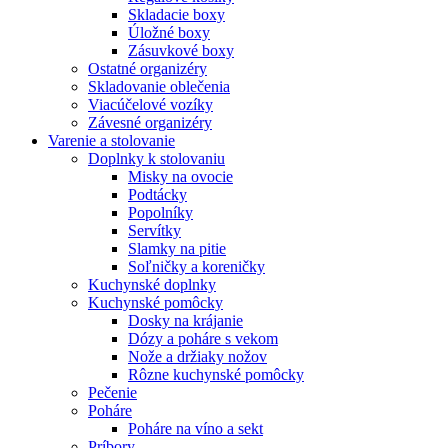
Skladacie boxy
Úložné boxy
Zásuvkové boxy
Ostatné organizéry
Skladovanie oblečenia
Viacúčelové vozíky
Závesné organizéry
Varenie a stolovanie
Doplnky k stolovaniu
Misky na ovocie
Podtácky
Popolníky
Servítky
Slamky na pitie
Soľničky a koreničky
Kuchynské doplnky
Kuchynské pomôcky
Dosky na krájanie
Dózy a poháre s vekom
Nože a držiaky nožov
Rôzne kuchynské pomôcky
Pečenie
Poháre
Poháre na víno a sekt
Príbory