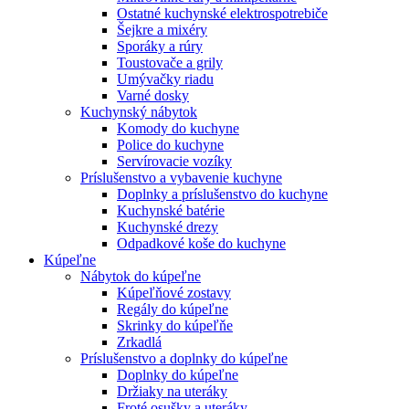
Ostatné kuchynské elektrospotrebiče
Šejkre a mixéry
Sporáky a rúry
Toustovače a grily
Umývačky riadu
Varné dosky
Kuchynský nábytok
Komody do kuchyne
Police do kuchyne
Servírovacie vozíky
Príslušenstvo a vybavenie kuchyne
Doplnky a príslušenstvo do kuchyne
Kuchynské batérie
Kuchynské drezy
Odpadkové koše do kuchyne
Kúpeľne
Nábytok do kúpeľne
Kúpeľňové zostavy
Regály do kúpeľne
Skrinky do kúpeľňe
Zrkadlá
Príslušenstvo a doplnky do kúpeľne
Doplnky do kúpeľne
Držiaky na uteráky
Froté osušky a uteráky