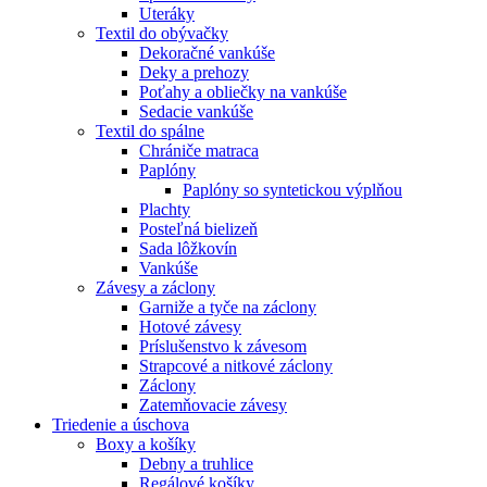
Uteráky
Textil do obývačky
Dekoračné vankúše
Deky a prehozy
Poťahy a obliečky na vankúše
Sedacie vankúše
Textil do spálne
Chrániče matraca
Paplóny
Paplóny so syntetickou výplňou
Plachty
Posteľná bielizeň
Sada lôžkovín
Vankúše
Závesy a záclony
Garniže a tyče na záclony
Hotové závesy
Príslušenstvo k závesom
Strapcové a nitkové záclony
Záclony
Zatemňovacie závesy
Triedenie a úschova
Boxy a košíky
Debny a truhlice
Regálové košíky