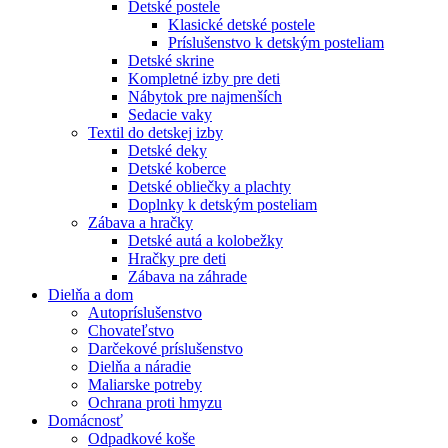
Detské postele
Klasické detské postele
Príslušenstvo k detským posteliam
Detské skrine
Kompletné izby pre deti
Nábytok pre najmenších
Sedacie vaky
Textil do detskej izby
Detské deky
Detské koberce
Detské obliečky a plachty
Doplnky k detským posteliam
Zábava a hračky
Detské autá a kolobežky
Hračky pre deti
Zábava na záhrade
Dielňa a dom
Autopríslušenstvo
Chovateľstvo
Darčekové príslušenstvo
Dielňa a náradie
Maliarske potreby
Ochrana proti hmyzu
Domácnosť
Odpadkové koše