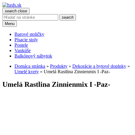
search
close
search
Menu
Barové stoličky
Písacie stoly
Postele
Vankúše
Balkónový nábytok
Domáca stránka
»
Produkty
»
Dekorácie a bytové doplnky
»
Umelé kvety
»
Umelá Rastlina Zinnienmix I -Paz-
Umelá Rastlina Zinnienmix I -Paz-