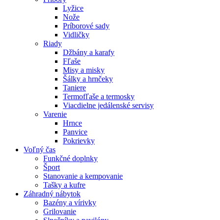
Lyžice
Nože
Príborové sady
Vidličky
Riady
Džbány a karafy
Fľaše
Misy a misky
Šálky a hrnčeky
Taniere
Termofľaše a termosky
Viacdielne jedálenské servisy
Varenie
Hrnce
Panvice
Pokrievky
Voľný čas
Funkčné doplnky
Šport
Stanovanie a kempovanie
Tašky a kufre
Záhradný nábytok
Bazény a vírivky
Grilovanie