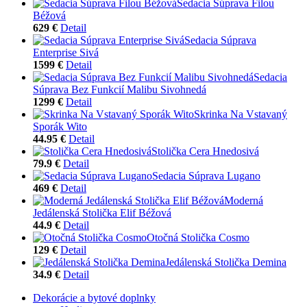
Sedacia Súprava Filou
Béžová
629 €
Detail
Sedacia Súprava
Enterprise Sivá
1599 €
Detail
Sedacia
Súprava Bez Funkcií Malibu Sivohnedá
1299 €
Detail
Skrinka Na Vstavaný
Sporák Wito
44.95 €
Detail
Stolička Cera Hnedosivá
79.9 €
Detail
Sedacia Súprava Lugano
469 €
Detail
Moderná
Jedálenská Stolička Elif Béžová
44.9 €
Detail
Otočná Stolička Cosmo
129 €
Detail
Jedálenská Stolička Demina
34.9 €
Detail
Dekorácie a bytové doplnky