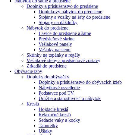
Nábytok do šatne a predsiene
Doplnky a príslušenstvo do predsiene
Doplnkový nábytok do predsiene
Stojany a vozíky na šaty do predsiene
Stojany na dáždníky
Nábytok do predsiene
Lavice do predsiene a šatne
Predsieňové skrine
Vešiakové panely
Vešiaky na stenu
Skrinky na topánky a regály
Vešiakové steny a predsieňové zostavy
Zrkadlá do predsiene
Obývacie izby
Doplnky do obývačky
Doplnky a príslušenstvo do obývacích izieb
Nábytkové osvetlenie
Podstavce pod TV
Údržba a starostlivosť o nábytok
Kreslá
Hojdacie kreslá
Relaxačné kreslá
Sedacie vaky a kocky
Taburetky
Ušiaky