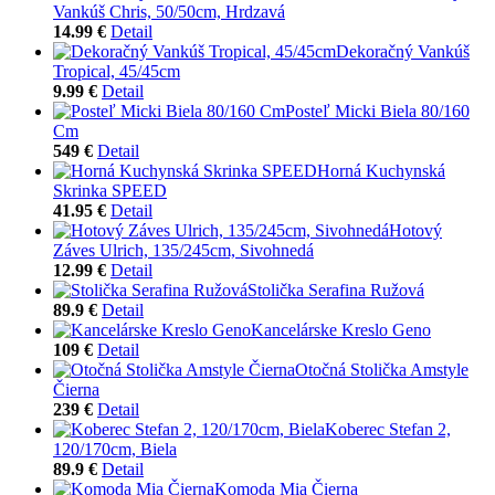
Vankúš Chris, 50/50cm, Hrdzavá
14.99 €
Detail
Dekoračný Vankúš
Tropical, 45/45cm
9.99 €
Detail
Posteľ Micki Biela 80/160
Cm
549 €
Detail
Horná Kuchynská
Skrinka SPEED
41.95 €
Detail
Hotový
Záves Ulrich, 135/245cm, Sivohnedá
12.99 €
Detail
Stolička Serafina Ružová
89.9 €
Detail
Kancelárske Kreslo Geno
109 €
Detail
Otočná Stolička Amstyle
Čierna
239 €
Detail
Koberec Stefan 2,
120/170cm, Biela
89.9 €
Detail
Komoda Mia Čierna