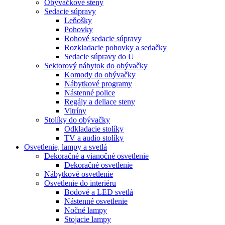
Obývačkové steny
Sedacie súpravy
Leňošky
Pohovky
Rohové sedacie súpravy
Rozkladacie pohovky a sedačky
Sedacie súpravy do U
Sektorový nábytok do obývačky
Komody do obývačky
Nábytkové programy
Nástenné police
Regály a deliace steny
Vitríny
Stolíky do obývačky
Odkladacie stolíky
TV a audio stolíky
Osvetlenie, lampy a svetlá
Dekoračné a vianočné osvetlenie
Dekoračné osvetlenie
Nábytkové osvetlenie
Osvetlenie do interiéru
Bodové a LED svetlá
Nástenné osvetlenie
Nočné lampy
Stojacie lampy