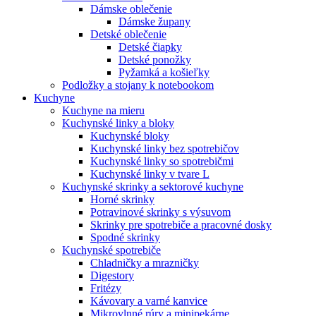
Dámske oblečenie
Dámske župany
Detské oblečenie
Detské čiapky
Detské ponožky
Pyžamká a košieľky
Podložky a stojany k notebookom
Kuchyne
Kuchyne na mieru
Kuchynské linky a bloky
Kuchynské bloky
Kuchynské linky bez spotrebičov
Kuchynské linky so spotrebičmi
Kuchynské linky v tvare L
Kuchynské skrinky a sektorové kuchyne
Horné skrinky
Potravinové skrinky s výsuvom
Skrinky pre spotrebiče a pracovné dosky
Spodné skrinky
Kuchynské spotrebiče
Chladničky a mrazničky
Digestory
Fritézy
Kávovary a varné kanvice
Mikrovlnné rúry a minipekárne