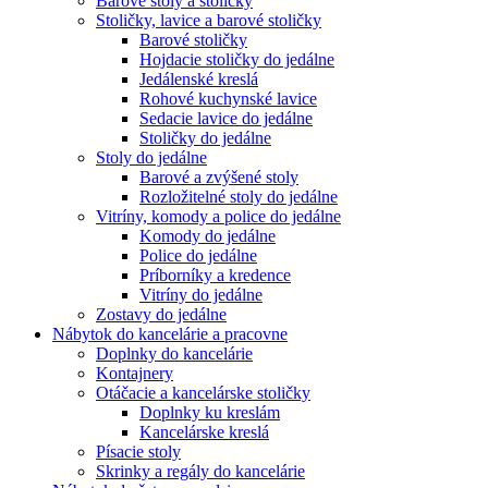
Barové stoly a stoličky
Stoličky, lavice a barové stoličky
Barové stoličky
Hojdacie stoličky do jedálne
Jedálenské kreslá
Rohové kuchynské lavice
Sedacie lavice do jedálne
Stoličky do jedálne
Stoly do jedálne
Barové a zvýšené stoly
Rozložitelné stoly do jedálne
Vitríny, komody a police do jedálne
Komody do jedálne
Police do jedálne
Príborníky a kredence
Vitríny do jedálne
Zostavy do jedálne
Nábytok do kancelárie a pracovne
Doplnky do kancelárie
Kontajnery
Otáčacie a kancelárske stoličky
Doplnky ku kreslám
Kancelárske kreslá
Písacie stoly
Skrinky a regály do kancelárie