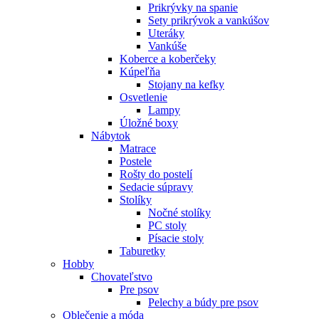
Prikrývky na spanie
Sety prikrývok a vankúšov
Uteráky
Vankúše
Koberce a koberčeky
Kúpeľňa
Stojany na kefky
Osvetlenie
Lampy
Úložné boxy
Nábytok
Matrace
Postele
Rošty do postelí
Sedacie súpravy
Stolíky
Nočné stolíky
PC stoly
Písacie stoly
Taburetky
Hobby
Chovateľstvo
Pre psov
Pelechy a búdy pre psov
Oblečenie a móda