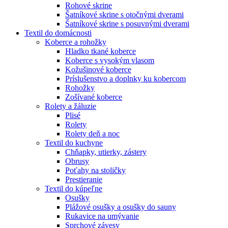
Rohové skrine
Šatníkové skrine s otočnými dverami
Šatníkové skrine s posuvnými dverami
Textil do domácnosti
Koberce a rohožky
Hladko tkané koberce
Koberce s vysokým vlasom
Kožušinové koberce
Príslušenstvo a doplnky ku kobercom
Rohožky
Zošívané koberce
Rolety a žáluzie
Plisé
Rolety
Rolety deň a noc
Textil do kuchyne
Chňapky, utierky, zástery
Obrusy
Poťahy na stoličky
Prestieranie
Textil do kúpeľne
Osušky
Plážové osušky a osušky do sauny
Rukavice na umývanie
Sprchové závesy