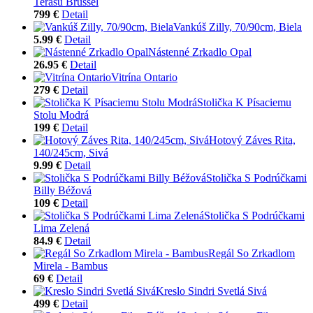
Terasu Brüssel
799 €
Detail
Vankúš Zilly, 70/90cm, Biela
5.99 €
Detail
Nástenné Zrkadlo Opal
26.95 €
Detail
Vitrína Ontario
279 €
Detail
Stolička K Písaciemu
Stolu Modrá
199 €
Detail
Hotový Záves Rita,
140/245cm, Sivá
9.99 €
Detail
Stolička S Podrúčkami
Billy Béžová
109 €
Detail
Stolička S Podrúčkami
Lima Zelená
84.9 €
Detail
Regál So Zrkadlom
Mirela - Bambus
69 €
Detail
Kreslo Sindri Svetlá Sivá
499 €
Detail