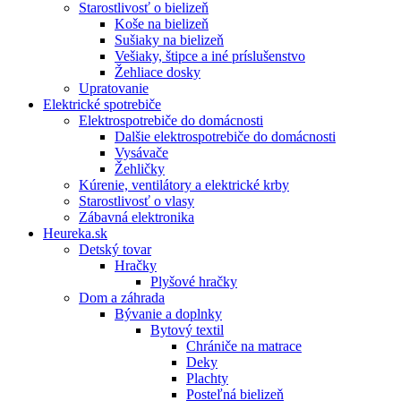
Starostlivosť o bielizeň
Koše na bielizeň
Sušiaky na bielizeň
Vešiaky, štipce a iné príslušenstvo
Žehliace dosky
Upratovanie
Elektrické spotrebiče
Elektrospotrebiče do domácnosti
Dalšie elektrospotrebiče do domácnosti
Vysávače
Žehličky
Kúrenie, ventilátory a elektrické krby
Starostlivosť o vlasy
Zábavná elektronika
Heureka.sk
Detský tovar
Hračky
Plyšové hračky
Dom a záhrada
Bývanie a doplnky
Bytový textil
Chrániče na matrace
Deky
Plachty
Posteľná bielizeň