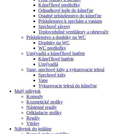
Kúpeľňové predložky
Odpadkové koše do kúpeľne
Ostatné príslušenstvo do kúpeľne
Príslušenstvo k sprchám a vaniam
Sprchové závesy
Teplovzdušné ventilátory a ohrievače
Príslušenstvo a doplnky na WC
Doplnky na WC
WC predložky
Umývadlá a kúpeľňové batérie
Kúpeľňové batérie
Umývadlá
Vane, sprchové kúty a vykurovacie telesá
Sprchové kúty
Vane
Vykurovacie telesá do kúpeľne
Malý nábytok
Komody
Kozmetické stolíky
Nástenné regály
Odkladacie stolíky
Regály
Vitríny
Nábytok do jedálne