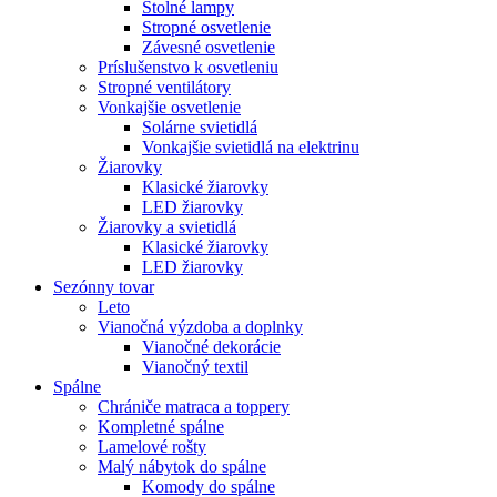
Stolné lampy
Stropné osvetlenie
Závesné osvetlenie
Príslušenstvo k osvetleniu
Stropné ventilátory
Vonkajšie osvetlenie
Solárne svietidlá
Vonkajšie svietidlá na elektrinu
Žiarovky
Klasické žiarovky
LED žiarovky
Žiarovky a svietidlá
Klasické žiarovky
LED žiarovky
Sezónny tovar
Leto
Vianočná výzdoba a doplnky
Vianočné dekorácie
Vianočný textil
Spálne
Chrániče matraca a toppery
Kompletné spálne
Lamelové rošty
Malý nábytok do spálne
Komody do spálne