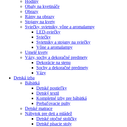
Hodiny
Obaly na kvetináče
Obrazy
Rámy na obrazy
Stojany na kvety
Sviečky, svietniky, vône a aromalampy
LED-sviečky
Sviečky
Svietniky a stojany na sviečky
Vône a aromalampy
Umelé kvety
Vázy, sochy a dekoračné predmety
Dekorácie na stenu
Sochy a dekoračné predmety
Vázy
Detská izba
Bábätká
Detské postieľky
Detský textil
Kompletné izby pre bábätká
Prebaľovacie pulty
Detské matrace
Nábytok pre deti a mládež
Detské otočné stoličky
Detské písacie stoly