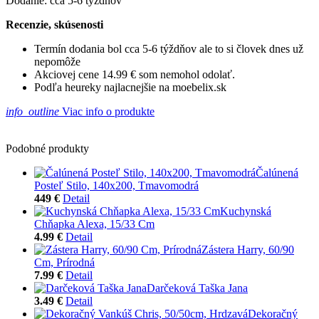
Dodanie: cca 5-6 týždňov
Recenzie, skúsenosti
Termín dodania bol cca 5-6 týždňov ale to si človek dnes už
nepomôže
Akciovej cene 14.99 € som nemohol odolať.
Podľa heureky najlacnejšie na moebelix.sk
info_outline
Viac info o produkte
Podobné produkty
Čalúnená
Posteľ Stilo, 140x200, Tmavomodrá
449 €
Detail
Kuchynská
Chňapka Alexa, 15/33 Cm
4.99 €
Detail
Zástera Harry, 60/90
Cm, Prírodná
7.99 €
Detail
Darčeková Taška Jana
3.49 €
Detail
Dekoračný