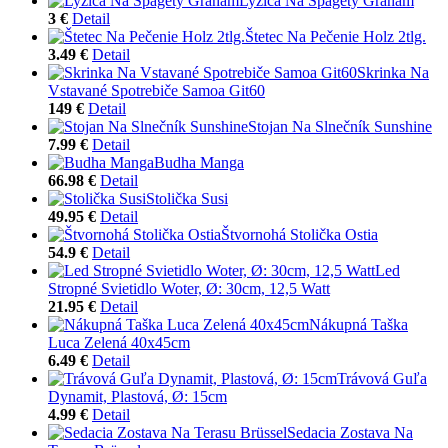
Lyžica Na Špagety Graham
3 €
Detail
Štetec Na Pečenie Holz 2tlg.
3.49 €
Detail
Skrinka Na
Vstavané Spotrebiče Samoa Git60
149 €
Detail
Stojan Na Slnečník Sunshine
7.99 €
Detail
Budha Manga
66.98 €
Detail
Stolička Susi
49.95 €
Detail
Štvornohá Stolička Ostia
54.9 €
Detail
Led
Stropné Svietidlo Woter, Ø: 30cm, 12,5 Watt
21.95 €
Detail
Nákupná Taška
Luca Zelená 40x45cm
6.49 €
Detail
Trávová Guľa
Dynamit, Plastová, Ø: 15cm
4.99 €
Detail
Sedacia Zostava Na