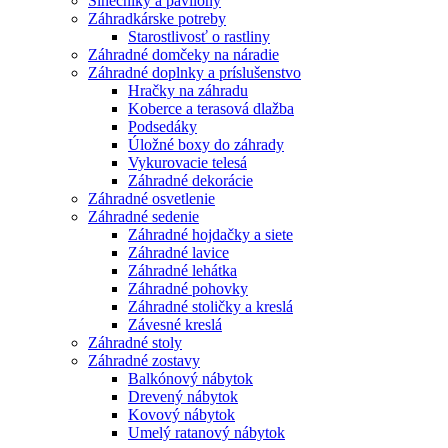
Slnečníky a pavilóny
Záhradkárske potreby
Starostlivosť o rastliny
Záhradné domčeky na náradie
Záhradné doplnky a príslušenstvo
Hračky na záhradu
Koberce a terasová dlažba
Podsedáky
Úložné boxy do záhrady
Vykurovacie telesá
Záhradné dekorácie
Záhradné osvetlenie
Záhradné sedenie
Záhradné hojdačky a siete
Záhradné lavice
Záhradné lehátka
Záhradné pohovky
Záhradné stoličky a kreslá
Závesné kreslá
Záhradné stoly
Záhradné zostavy
Balkónový nábytok
Drevený nábytok
Kovový nábytok
Umelý ratanový nábytok