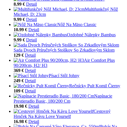
8.99 €
Detail
Multifunkčný Nôž
Michael, D: 23cm
9.99 €
Detail
Nôž Na Mäso Classic
10.99 €
Detail
Ozdobné Nálepky Bambus
9.99 €
Detail
Sada Dvoch Príručných Stolíkov So Zrkadlovým Sklom
129 €
Detail
Air Comfort Plus
90/200cm, H2/ H3
369 €
Detail
Písací Stôl Johny
249 €
Detail
Rečnícky Pult Komil Čierny
109 €
Detail
Napínacie
Prestieradlo Basic, 180/200 Cm
19.98 €
Detail
Cestovný
Hrnček Na Kávu Love Yourself
16.98 €
Detail
Pohár Na