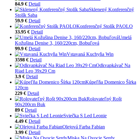
84.9 €
Detail
Sklenený Konferenčný
Stolík Saba
59.9 €
Detail
Konferenčný Stolík PAOLO
33.95 €
Detail
Umelá
Kožušina Denise 3, 160/220cm, Bobuľová
99.9 €
Detail
Vstavaná Kuchyňa Win
3598 €
Detail
Odkvapkávač Na
Riad Leo 39x29 Cm
3.9 €
Detail
Kúpeľňa Domenico Šírka
120cm
229 €
Detail
Rolovateľný Rošt
90x200cm Buk
89 €
Detail
Sviečka S Led Leonie
4.49 €
Detail
Olejová Farba Fabian
3.99 €
Detail
Miska Na Ovocie Serdy