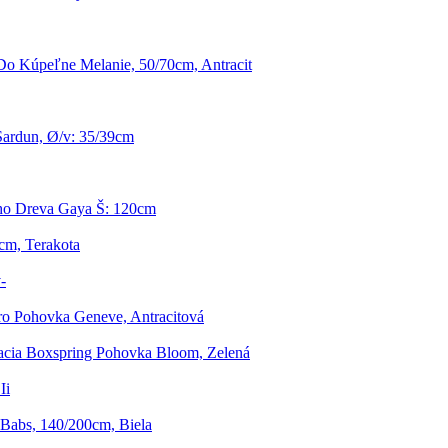
o Kúpeľne Melanie, 50/70cm, Antracit
Sardun, Ø/v: 35/39cm
ho Dreva Gaya Š: 120cm
cm, Terakota
-
ro Pohovka Geneve, Antracitová
cia Boxspring Pohovka Bloom, Zelená
Ii
 Babs, 140/200cm, Biela