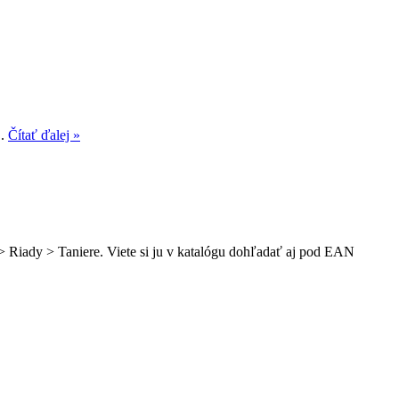
..
Čítať ďalej »
 > Riady > Taniere. Viete si ju v katalógu dohľadať aj pod EAN