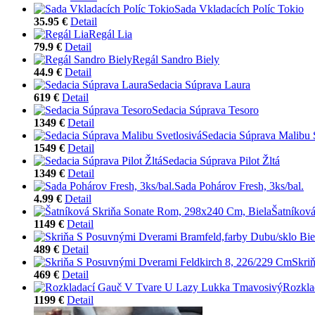
Sada Vkladacích Políc Tokio
35.95 €
Detail
Regál Lia
79.9 €
Detail
Regál Sandro Biely
44.9 €
Detail
Sedacia Súprava Laura
619 €
Detail
Sedacia Súprava Tesoro
1349 €
Detail
Sedacia Súprava Malibu 
1549 €
Detail
Sedacia Súprava Pilot Žltá
1349 €
Detail
Sada Pohárov Fresh, 3ks/bal.
4.99 €
Detail
Šatníkov
1149 €
Detail
489 €
Detail
Skri
469 €
Detail
Rozkla
1199 €
Detail