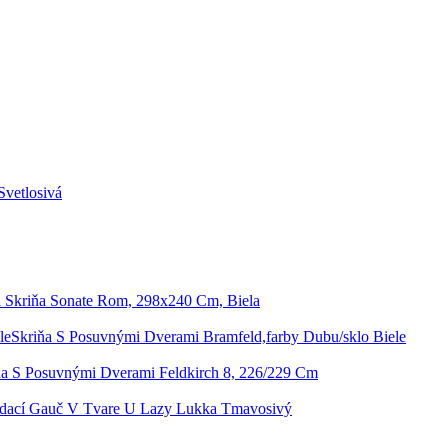
Svetlosivá
á Skriňa Sonate Rom, 298x240 Cm, Biela
Skriňa S Posuvnými Dverami Bramfeld,farby Dubu/sklo Biele
ňa S Posuvnými Dverami Feldkirch 8, 226/229 Cm
dací Gauč V Tvare U Lazy Lukka Tmavosivý