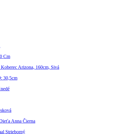
a
90 Cm
Koberec Arizona, 160cm, Sivá
Ø: 30,5cm
Hnedé
esková
 Dieťa Anna Čierna
al Strieborný