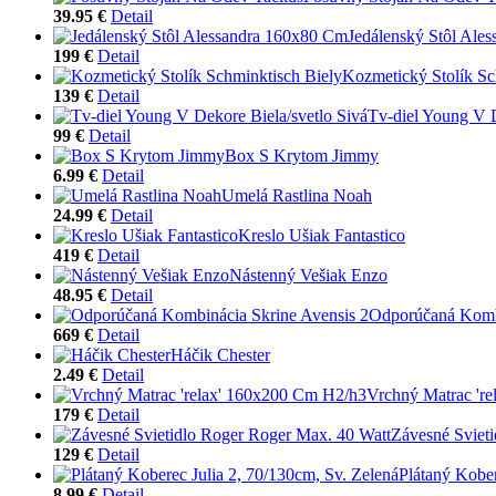
39.95 €
Detail
Jedálenský Stôl Ale
199 €
Detail
Kozmetický Stolík Sc
139 €
Detail
Tv-diel Young V D
99 €
Detail
Box S Krytom Jimmy
6.99 €
Detail
Umelá Rastlina Noah
24.99 €
Detail
Kreslo Ušiak Fantastico
419 €
Detail
Nástenný Vešiak Enzo
48.95 €
Detail
Odporúčaná Kombi
669 €
Detail
Háčik Chester
2.49 €
Detail
Vrchný Matrac 'r
179 €
Detail
Závesné Sviet
129 €
Detail
Plátaný Kober
8.99 €
Detail