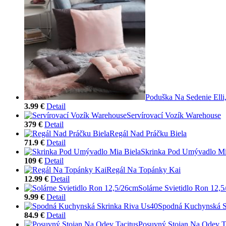
Poduška Na Sedenie Elli,
3.99 €
Detail
Servírovací Vozík Warehouse
379 €
Detail
Regál Nad Práčku Biela
71.9 €
Detail
Skrinka Pod Umývadlo Mi
109 €
Detail
Regál Na Topánky Kai
12.99 €
Detail
Solárne Svietidlo Ron 12,
9.99 €
Detail
Spodná Kuchynská S
84.9 €
Detail
Posuvný Stojan Na Odev T