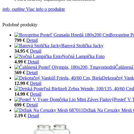
info_outline
Viac info o produkte
Podobné produkty
Boxspring P
799 €
Detail
Barová Stolička Jacky
34.95 €
Detail
Nočná Lampička Enio
4.99 €
Detail
Čalúnená
569 €
Detail
Dekoračný Vankú
12.99 €
Detail
14.99 €
Detail
Posteľ V 
699 €
Detail
Držiak Na Ceruzky Mesh 
2.19 €
Detail