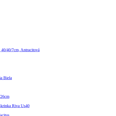
 40/40/7cm, Antracitová
a Biela
5/26cm
krinka Riva Us40
acitus