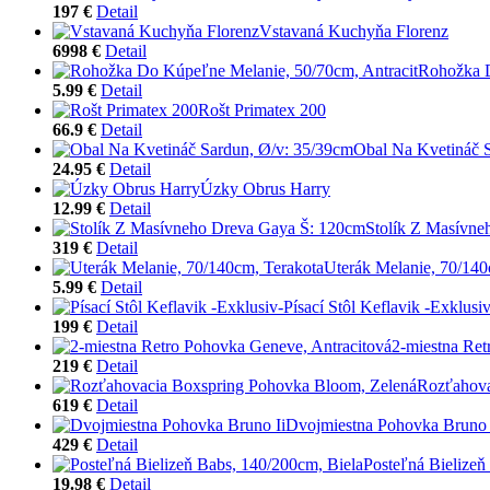
197 €
Detail
Vstavaná Kuchyňa Florenz
6998 €
Detail
Rohožka D
5.99 €
Detail
Rošt Primatex 200
66.9 €
Detail
Obal Na Kvetináč 
24.95 €
Detail
Úzky Obrus Harry
12.99 €
Detail
Stolík Z Masívne
319 €
Detail
Uterák Melanie, 70/140
5.99 €
Detail
Písací Stôl Keflavik -Exklusiv
199 €
Detail
2-miestna Ret
219 €
Detail
Rozťahova
619 €
Detail
Dvojmiestna Pohovka Bruno 
429 €
Detail
Posteľná Bielizeň
19.98 €
Detail