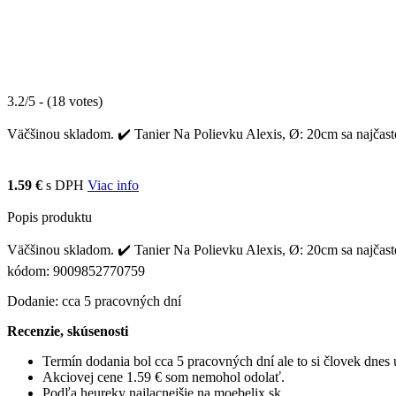
3.2/5 - (18 votes)
Väčšinou skladom. ✔️ Tanier Na Polievku Alexis, Ø: 20cm sa najčastej
1.59 €
s DPH
Viac info
Popis produktu
Väčšinou skladom. ✔️ Tanier Na Polievku Alexis, Ø: 20cm sa najčastej
kódom: 9009852770759
Dodanie: cca 5 pracovných dní
Recenzie, skúsenosti
Termín dodania bol cca 5 pracovných dní ale to si človek dne
Akciovej cene 1.59 € som nemohol odolať.
Podľa heureky najlacnejšie na moebelix.sk