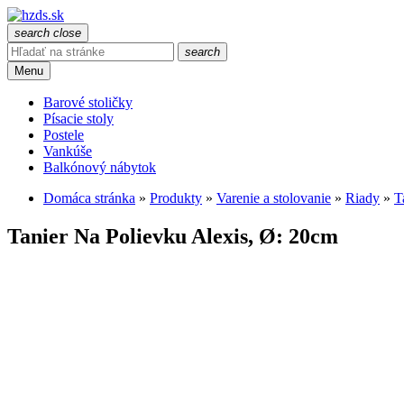
search
close
search
Menu
Barové stoličky
Písacie stoly
Postele
Vankúše
Balkónový nábytok
Domáca stránka
»
Produkty
»
Varenie a stolovanie
»
Riady
»
T
Tanier Na Polievku Alexis, Ø: 20cm