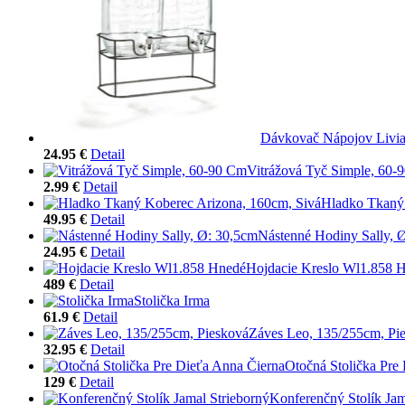
Dávkovač Nápojov Livi
24.95 €
Detail
Vitrážová Tyč Simple, 60-
2.99 €
Detail
Hladko Tkaný 
49.95 €
Detail
Nástenné Hodiny Sally, 
24.95 €
Detail
Hojdacie Kreslo Wl1.858 
489 €
Detail
Stolička Irma
61.9 €
Detail
Záves Leo, 135/255cm, Pi
32.95 €
Detail
Otočná Stolička Pre
129 €
Detail
Konferenčný Stolík Jam