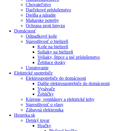
Chovateľstvo
Darčekové príslušenstvo
Dielňa a náradie
Maliarske potreby
Ochrana proti hmyzu
Domácnosť
Odpadkové koše
Starostlivosť o bielizeň
Koše na bielizeň
Sušiaky na bielizeň
Vešiaky, štipce a iné príslušenstvo
Žehliace dosky
Upratovanie
Elektrické spotrebiče
Elektrospotrebiče do domácnosti
Dalšie elektrospotrebiče do domácnosti
Vysávače
Žehličky
Kúrenie, ventilátory a elektrické krby
Starostlivosť o vlasy
Zábavná elektronika
Heureka.sk
Detský tovar
Hračky
Plyšové hračky