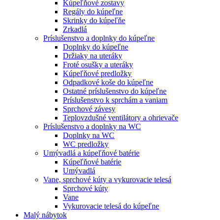
Kúpeľňové zostavy
Regály do kúpeľne
Skrinky do kúpeľňe
Zrkadlá
Príslušenstvo a doplnky do kúpeľne
Doplnky do kúpeľne
Držiaky na uteráky
Froté osušky a uteráky
Kúpeľňové predložky
Odpadkové koše do kúpeľne
Ostatné príslušenstvo do kúpeľne
Príslušenstvo k sprchám a vaniam
Sprchové závesy
Teplovzdušné ventilátory a ohrievače
Príslušenstvo a doplnky na WC
Doplnky na WC
WC predložky
Umývadlá a kúpeľňové batérie
Kúpeľňové batérie
Umývadlá
Vane, sprchové kúty a vykurovacie telesá
Sprchové kúty
Vane
Vykurovacie telesá do kúpeľne
Malý nábytok