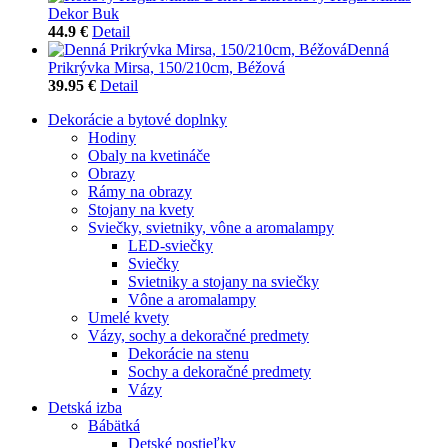
Dekor Buk
44.9 €
Detail
Denná
Prikrývka Mirsa, 150/210cm, Béžová
39.95 €
Detail
Dekorácie a bytové doplnky
Hodiny
Obaly na kvetináče
Obrazy
Rámy na obrazy
Stojany na kvety
Sviečky, svietniky, vône a aromalampy
LED-sviečky
Sviečky
Svietniky a stojany na sviečky
Vône a aromalampy
Umelé kvety
Vázy, sochy a dekoračné predmety
Dekorácie na stenu
Sochy a dekoračné predmety
Vázy
Detská izba
Bábätká
Detské postieľky