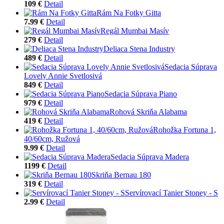
109 €
Detail
Rám Na Fotky Gitta
7.99 €
Detail
Regál Mumbai Masív
279 €
Detail
Deliaca Stena Industry
489 €
Detail
Sedacia Súprava
Lovely Annie Svetlosivá
849 €
Detail
Sedacia Súprava Piano
979 €
Detail
Rohová Skriňa Alabama
419 €
Detail
Rohožka Fortuna 1,
40/60cm, Ružová
9.99 €
Detail
Sedacia Súprava Madera
1199 €
Detail
Skriňa Bernau 180
319 €
Detail
Servírovací Tanier Stoney - S
2.99 €
Detail