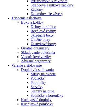
Príslušenstvo k závesom
Strapcové a nitkové záclony
Záclony
Zatemňovacie závesy
Triedenie a úschova
Boxy a košíky
Debny a truhlice
Regálové košíky
Skladacie boxy
Úložné boxy
Zásuvkové boxy
Ostatné organizéry
Skladovanie oblečenia
Viacúčelové vozíky
Závesné organizéry
Varenie a stolovanie
Doplnky k stolovaniu
Misky na ovocie
Podtácky
Popolníky
Servítky
Slamky na pitie
Soľničky a koreničky
Kuchynské doplnky
Kuchynské pomôcky