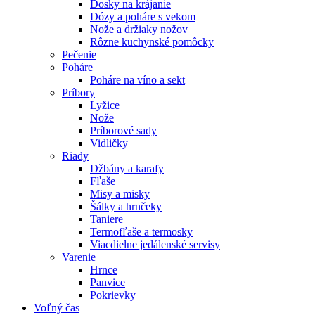
Dosky na krájanie
Dózy a poháre s vekom
Nože a držiaky nožov
Rôzne kuchynské pomôcky
Pečenie
Poháre
Poháre na víno a sekt
Príbory
Lyžice
Nože
Príborové sady
Vidličky
Riady
Džbány a karafy
Fľaše
Misy a misky
Šálky a hrnčeky
Taniere
Termofľaše a termosky
Viacdielne jedálenské servisy
Varenie
Hrnce
Panvice
Pokrievky
Voľný čas