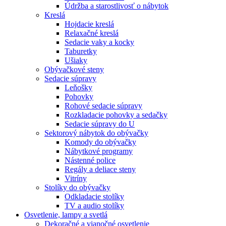
Údržba a starostlivosť o nábytok
Kreslá
Hojdacie kreslá
Relaxačné kreslá
Sedacie vaky a kocky
Taburetky
Ušiaky
Obývačkové steny
Sedacie súpravy
Leňošky
Pohovky
Rohové sedacie súpravy
Rozkladacie pohovky a sedačky
Sedacie súpravy do U
Sektorový nábytok do obývačky
Komody do obývačky
Nábytkové programy
Nástenné police
Regály a deliace steny
Vitríny
Stolíky do obývačky
Odkladacie stolíky
TV a audio stolíky
Osvetlenie, lampy a svetlá
Dekoračné a vianočné osvetlenie