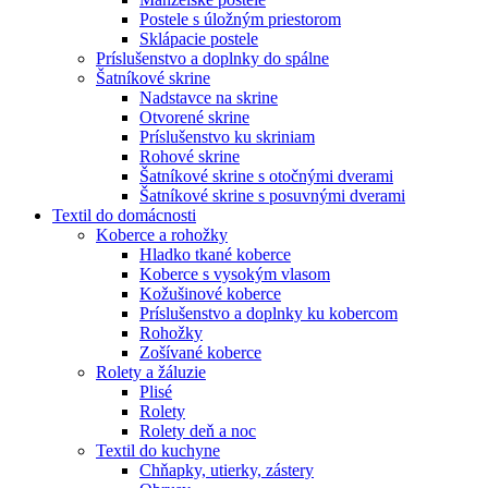
Postele s úložným priestorom
Sklápacie postele
Príslušenstvo a doplnky do spálne
Šatníkové skrine
Nadstavce na skrine
Otvorené skrine
Príslušenstvo ku skriniam
Rohové skrine
Šatníkové skrine s otočnými dverami
Šatníkové skrine s posuvnými dverami
Textil do domácnosti
Koberce a rohožky
Hladko tkané koberce
Koberce s vysokým vlasom
Kožušinové koberce
Príslušenstvo a doplnky ku kobercom
Rohožky
Zošívané koberce
Rolety a žáluzie
Plisé
Rolety
Rolety deň a noc
Textil do kuchyne
Chňapky, utierky, zástery