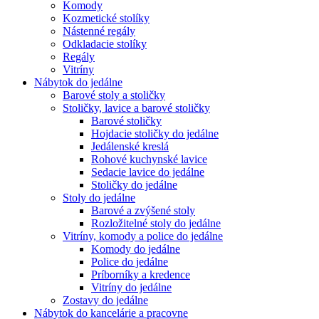
Komody
Kozmetické stolíky
Nástenné regály
Odkladacie stolíky
Regály
Vitríny
Nábytok do jedálne
Barové stoly a stoličky
Stoličky, lavice a barové stoličky
Barové stoličky
Hojdacie stoličky do jedálne
Jedálenské kreslá
Rohové kuchynské lavice
Sedacie lavice do jedálne
Stoličky do jedálne
Stoly do jedálne
Barové a zvýšené stoly
Rozložitelné stoly do jedálne
Vitríny, komody a police do jedálne
Komody do jedálne
Police do jedálne
Príborníky a kredence
Vitríny do jedálne
Zostavy do jedálne
Nábytok do kancelárie a pracovne