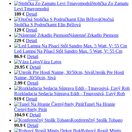
Stolička Zo Zamatu
Levi Tmavomodrá
189 €
Detail
Otočná
Stolička S Područkami Elin Béžová
129 €
Detail
Nástenné Zrkadlo Piemont
229 €
Detail
Led Lampa Na Písací Stôl Sandro Max. 5 Watt, V: 55 Cm
86.9 €
Detail
Váza Lajos
29.95 €
Detail
Uterák Pre Hostí
Naime, 30/50cm, Sivá
2.99 €
Detail
Rozkladacia Sedacia Súprava Eddi - Tmavosivá, Ľavý Roh
919 €
Detail
Tunel Na Hranie
Čierný/biely Pirát
104.9 €
Detail
Konferenčný Stolík Tobago
99.9 €
Detail
Rohový Regál Mintis