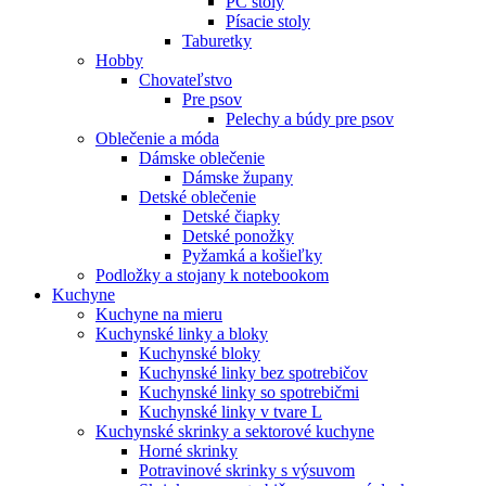
PC stoly
Písacie stoly
Taburetky
Hobby
Chovateľstvo
Pre psov
Pelechy a búdy pre psov
Oblečenie a móda
Dámske oblečenie
Dámske župany
Detské oblečenie
Detské čiapky
Detské ponožky
Pyžamká a košieľky
Podložky a stojany k notebookom
Kuchyne
Kuchyne na mieru
Kuchynské linky a bloky
Kuchynské bloky
Kuchynské linky bez spotrebičov
Kuchynské linky so spotrebičmi
Kuchynské linky v tvare L
Kuchynské skrinky a sektorové kuchyne
Horné skrinky
Potravinové skrinky s výsuvom