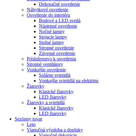
Dekoračné osvetlenie
Nábytkové osvetlenie
Osvetlenie do interiéru
Bodové a LED svetlá
Nástenné osvetlenie
Nočné lampy
Stojacie lampy
Stolné lampy
Stropné osvetlenie
Závesné osvetlenie
Príslušenstvo k osvetleniu
Stropné ventilátory
Vonkajšie osvetlenie
Solárne svietidlá
Vonkajšie svietidlá na elektrinu
Žiarovky
Klasické žiarovky
LED žiarovky
Žiarovky a svietidlá
Klasické žiarovky
LED žiarovky
Sezónny tovar
Leto
Vianočná výzdoba a doplnky
Vianočné dekorácie