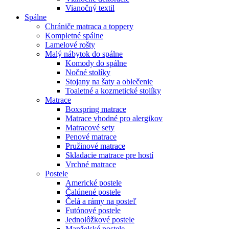
Vianočný textil
Spálne
Chrániče matraca a toppery
Kompletné spálne
Lamelové rošty
Malý nábytok do spálne
Komody do spálne
Nočné stolíky
Stojany na šaty a oblečenie
Toaletné a kozmetické stolíky
Matrace
Boxspring matrace
Matrace vhodné pro alergikov
Matracové sety
Penové matrace
Pružinové matrace
Skladacie matrace pre hostí
Vrchné matrace
Postele
Americké postele
Čalúnené postele
Čelá a rámy na posteľ
Futónové postele
Jednolôžkové postele
Manželské postele