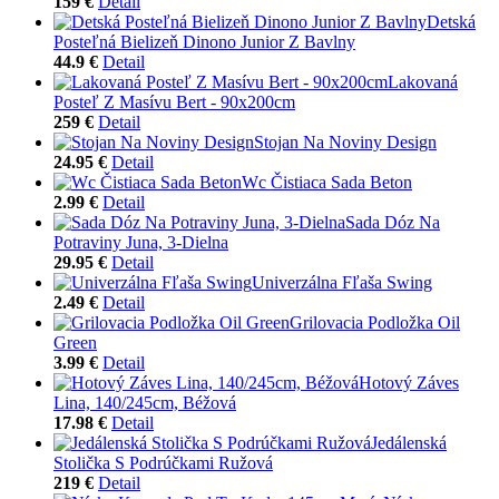
159 €
Detail
Detská
Posteľná Bielizeň Dinono Junior Z Bavlny
44.9 €
Detail
Lakovaná
Posteľ Z Masívu Bert - 90x200cm
259 €
Detail
Stojan Na Noviny Design
24.95 €
Detail
Wc Čistiaca Sada Beton
2.99 €
Detail
Sada Dóz Na
Potraviny Juna, 3-Dielna
29.95 €
Detail
Univerzálna Fľaša Swing
2.49 €
Detail
Grilovacia Podložka Oil
Green
3.99 €
Detail
Hotový Záves
Lina, 140/245cm, Béžová
17.98 €
Detail
Jedálenská
Stolička S Podrúčkami Ružová
219 €
Detail