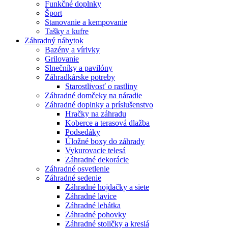
Funkčné doplnky
Šport
Stanovanie a kempovanie
Tašky a kufre
Záhradný nábytok
Bazény a vírivky
Grilovanie
Slnečníky a pavilóny
Záhradkárske potreby
Starostlivosť o rastliny
Záhradné domčeky na náradie
Záhradné doplnky a príslušenstvo
Hračky na záhradu
Koberce a terasová dlažba
Podsedáky
Úložné boxy do záhrady
Vykurovacie telesá
Záhradné dekorácie
Záhradné osvetlenie
Záhradné sedenie
Záhradné hojdačky a siete
Záhradné lavice
Záhradné lehátka
Záhradné pohovky
Záhradné stoličky a kreslá