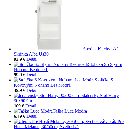
Spodná Kuchynská
Skrinka Alba Us30
93.9 €
Detail
Stolička So Štyrmi
Nohami Beatrice Ii
99.9 €
Detail
Stolička S
Kovovými Nohami Lea Modrá
49.9 €
Detail
Jedálenský Stôl Harry
90x90 Cm
109 €
Detail
Taška Luca Modrá
6.49 €
Detail
Uterák Pre
Hostí Melanie, 30/50cm, Svetlosivá