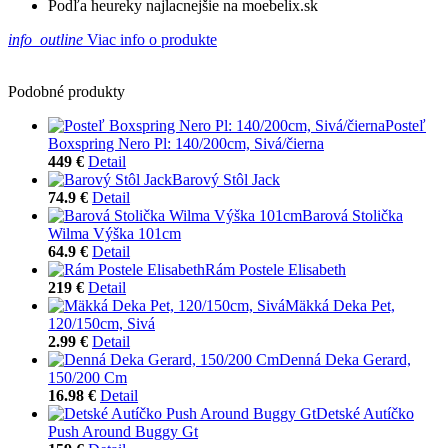
Podľa heureky najlacnejšie na moebelix.sk
info_outline
Viac info o produkte
Podobné produkty
Posteľ
Boxspring Nero Pl: 140/200cm, Sivá/čierna
449 €
Detail
Barový Stôl Jack
74.9 €
Detail
Barová Stolička
Wilma Výška 101cm
64.9 €
Detail
Rám Postele Elisabeth
219 €
Detail
Mäkká Deka Pet,
120/150cm, Sivá
2.99 €
Detail
Denná Deka Gerard,
150/200 Cm
16.98 €
Detail
Detské Autíčko
Push Around Buggy Gt