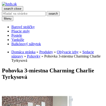
search
close
search
Menu
Barové stoličky
Písacie stoly
Postele
Vankúše
Balkónový nábytok
Domáca stránka
»
Produkty
»
Obývacie izby
»
Sedacie
súpravy
»
Pohovky
»
Pohovka 3-miestna Charming Charlie
Tyrkysová
Pohovka 3-miestna Charming Charlie
Tyrkysová