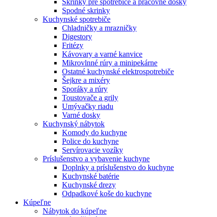
Skrinky pre spotrebiče a pracovné dosky
Spodné skrinky
Kuchynské spotrebiče
Chladničky a mrazničky
Digestory
Fritézy
Kávovary a varné kanvice
Mikrovlnné rúry a minipekárne
Ostatné kuchynské elektrospotrebiče
Šejkre a mixéry
Sporáky a rúry
Toustovače a grily
Umývačky riadu
Varné dosky
Kuchynský nábytok
Komody do kuchyne
Police do kuchyne
Servírovacie vozíky
Príslušenstvo a vybavenie kuchyne
Doplnky a príslušenstvo do kuchyne
Kuchynské batérie
Kuchynské drezy
Odpadkové koše do kuchyne
Kúpeľne
Nábytok do kúpeľne