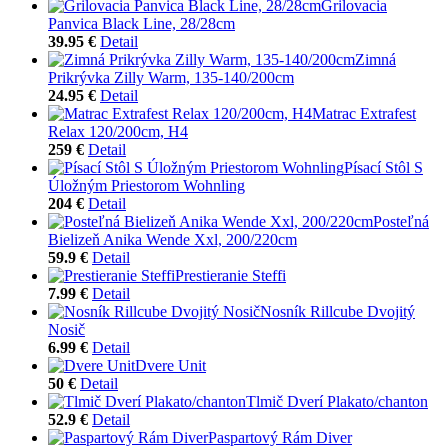
Grilovacia
Panvica Black Line, 28/28cm
39.95 €
Detail
Zimná
Prikrývka Zilly Warm, 135-140/200cm
24.95 €
Detail
Matrac Extrafest
Relax 120/200cm, H4
259 €
Detail
Písací Stôl S
Úložným Priestorom Wohnling
204 €
Detail
Posteľná
Bielizeň Anika Wende Xxl, 200/220cm
59.9 €
Detail
Prestieranie Steffi
7.99 €
Detail
Nosník Rillcube Dvojitý
Nosič
6.99 €
Detail
Dvere Unit
50 €
Detail
Tlmič Dverí Plakato/chanton
52.9 €
Detail
Paspartový Rám Diver