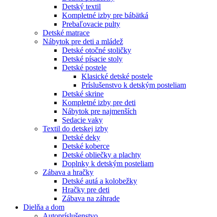
Detský textil
Kompletné izby pre bábätká
Prebaľovacie pulty
Detské matrace
Nábytok pre deti a mládež
Detské otočné stoličky
Detské písacie stoly
Detské postele
Klasické detské postele
Príslušenstvo k detským posteliam
Detské skrine
Kompletné izby pre deti
Nábytok pre najmenších
Sedacie vaky
Textil do detskej izby
Detské deky
Detské koberce
Detské obliečky a plachty
Doplnky k detským posteliam
Zábava a hračky
Detské autá a kolobežky
Hračky pre deti
Zábava na záhrade
Dielňa a dom
Autopríslušenstvo