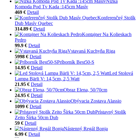
Nízka
Komoda Pod Tv Kada :145cm Masív
469 €
Detail
Konferenčný Stolík
Dub Masív Quebec
314.89 €
Detail
Kontajner Na Kolieskach
Pedro
99.9 €
Detail
Vstavaná Kuchyňa Riga
5998 €
Detail
Príborník Best50-S
14.95 €
Detail
Led Stolová
Lampa Bärli V: 14,5cm, 2,5 Watt
21.95 €
Detail
Obraz Elena, 50/70cm
24.95 €
Detail
Obývacia Zostava Alassio
1099 €
Detail
Prístavný Stolík
Zeito Šírka 50cm Dub
59 €
Detail
Nástenný Regál Bonja
6.99 €
Detail