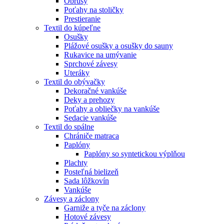
Obrusy
Poťahy na stoličky
Prestieranie
Textil do kúpeľne
Osušky
Plážové osušky a osušky do sauny
Rukavice na umývanie
Sprchové závesy
Uteráky
Textil do obývačky
Dekoračné vankúše
Deky a prehozy
Poťahy a obliečky na vankúše
Sedacie vankúše
Textil do spálne
Chrániče matraca
Paplóny
Paplóny so syntetickou výplňou
Plachty
Posteľná bielizeň
Sada lôžkovín
Vankúše
Závesy a záclony
Garniže a tyče na záclony
Hotové závesy