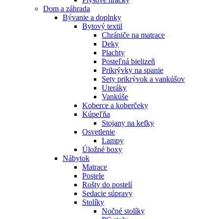
Dom a záhrada
Bývanie a doplnky
Bytový textil
Chrániče na matrace
Deky
Plachty
Posteľná bielizeň
Prikrývky na spanie
Sety prikrývok a vankúšov
Uteráky
Vankúše
Koberce a koberčeky
Kúpeľňa
Stojany na kefky
Osvetlenie
Lampy
Úložné boxy
Nábytok
Matrace
Postele
Rošty do postelí
Sedacie súpravy
Stolíky
Nočné stolíky