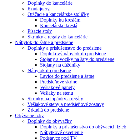
Doplnky do kancelárie
Kontajnery
Otáčacie a kancelárske stoličky
Doplnky ku kreslám
Kancelárske kreslá
Písacie stoly
Skrinky a regály do kancelárie
Nábytok do šatne a predsiene
Doplnky a príslušenstvo do predsiene
Doplnkový nábytok do predsiene
Stojany a vozíky na šaty do predsiene
Stojany na dáždníky
Nábytok do predsiene
Lavice do predsiene a šatne
Predsieňové skrine
Vešiakové panely
Vešiaky na stenu
Skrinky na topánky a regály
Vešiakové steny a predsieňové zostavy
Zrkadlá do predsiene
Obývacie izby
Doplnky do obývačky
Doplnky a príslušenstvo do obývacích izieb
Nábytkové osvetlenie
Podstavce pod TV