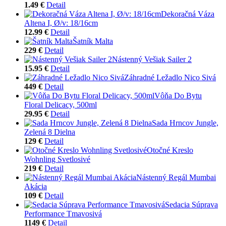
1.49 €
Detail
Dekoračná Váza
Altena I, Ø/v: 18/16cm
12.99 €
Detail
Šatník Malta
229 €
Detail
Nástenný Vešiak Sailer 2
15.95 €
Detail
Záhradné Ležadlo Nico Sivá
449 €
Detail
Vôňa Do Bytu
Floral Delicacy, 500ml
29.95 €
Detail
Sada Hrncov Jungle,
Zelená 8 Dielna
129 €
Detail
Otočné Kreslo
Wohnling Svetlosivé
219 €
Detail
Nástenný Regál Mumbai
Akácia
109 €
Detail
Sedacia Súprava
Performance Tmavosivá
1149 €
Detail