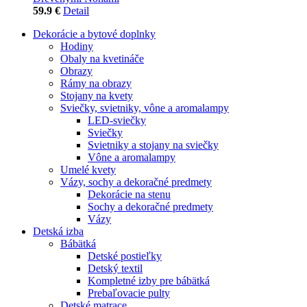
59.9 €
Detail
Dekorácie a bytové doplnky
Hodiny
Obaly na kvetináče
Obrazy
Rámy na obrazy
Stojany na kvety
Sviečky, svietniky, vône a aromalampy
LED-sviečky
Sviečky
Svietniky a stojany na sviečky
Vône a aromalampy
Umelé kvety
Vázy, sochy a dekoračné predmety
Dekorácie na stenu
Sochy a dekoračné predmety
Vázy
Detská izba
Bábätká
Detské postieľky
Detský textil
Kompletné izby pre bábätká
Prebaľovacie pulty
Detské matrace