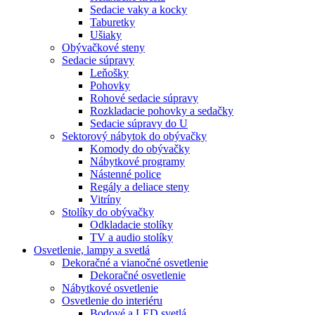
Sedacie vaky a kocky
Taburetky
Ušiaky
Obývačkové steny
Sedacie súpravy
Leňošky
Pohovky
Rohové sedacie súpravy
Rozkladacie pohovky a sedačky
Sedacie súpravy do U
Sektorový nábytok do obývačky
Komody do obývačky
Nábytkové programy
Nástenné police
Regály a deliace steny
Vitríny
Stolíky do obývačky
Odkladacie stolíky
TV a audio stolíky
Osvetlenie, lampy a svetlá
Dekoračné a vianočné osvetlenie
Dekoračné osvetlenie
Nábytkové osvetlenie
Osvetlenie do interiéru
Bodové a LED svetlá