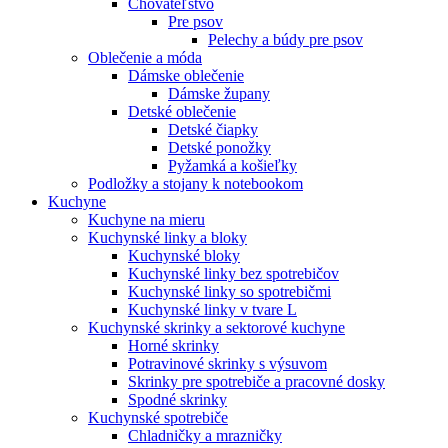
Chovateľstvo
Pre psov
Pelechy a búdy pre psov
Oblečenie a móda
Dámske oblečenie
Dámske župany
Detské oblečenie
Detské čiapky
Detské ponožky
Pyžamká a košieľky
Podložky a stojany k notebookom
Kuchyne
Kuchyne na mieru
Kuchynské linky a bloky
Kuchynské bloky
Kuchynské linky bez spotrebičov
Kuchynské linky so spotrebičmi
Kuchynské linky v tvare L
Kuchynské skrinky a sektorové kuchyne
Horné skrinky
Potravinové skrinky s výsuvom
Skrinky pre spotrebiče a pracovné dosky
Spodné skrinky
Kuchynské spotrebiče
Chladničky a mrazničky