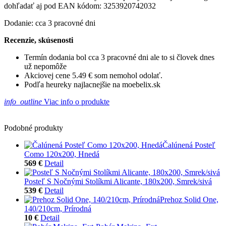
dohľadať aj pod EAN kódom: 3253920742032
Dodanie: cca 3 pracovné dni
Recenzie, skúsenosti
Termín dodania bol cca 3 pracovné dni ale to si človek dnes
už nepomôže
Akciovej cene 5.49 € som nemohol odolať.
Podľa heureky najlacnejšie na moebelix.sk
info_outline
Viac info o produkte
Podobné produkty
Čalúnená Posteľ
Como 120x200, Hnedá
569 €
Detail
Posteľ S Nočnými Stolíkmi Alicante, 180x200, Smrek/sivá
539 €
Detail
Prehoz Solid One,
140/210cm, Prírodná
10 €
Detail