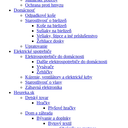
Ochrana proti hmyzu
Domácnosť
Odpadkové koše
Starostlivosť o bielizeň
Koše na bielizeň
Sušiaky na bielizeň
Vešiaky, štipce a iné príslušenstvo
Žehliace dosky
Upratovanie
Elektrické spotrebiče
Elektrospotrebiče do domácnosti
Dalšie elektrospotrebiče do domácnosti
Vysávače
Žehličky
Kúrenie, ventilátory a elektrické krby
Starostlivosť o vlasy
Zábavná elektronika
Heureka.sk
Detský tovar
Hračky
Plyšové hračky
Dom a záhrada
Bývanie a doplnky
Bytový textil