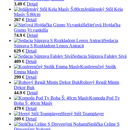
3.49 €
Detail
Jedálenský Stôl Kela
Masív Š:80cm
267 €
Detail
Sieťová Hojdačka
Gismo Vr.vankúša
74.9 €
Detail
Sedacia
Súprava S Rozkladom Lenox Antracit
629 €
Detail
Sedacia Súprava Falslev Sivá
409 €
Detail
Konferenčný Stolík
Emma Masív
299 €
Detail
Rohový Regál Mintis
Dekor Buk
44.9 €
Detail
Komoda Pod Tv
Boha Š: 40cm Masív
479 €
Detail
Herný Stôl Teamplayer
209 €
Detail
Stolička Celine S
Drevenými Nohami