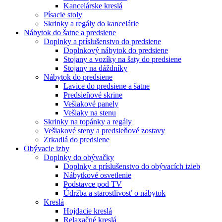
Kancelárske kreslá
Písacie stoly
Skrinky a regály do kancelárie
Nábytok do šatne a predsiene
Doplnky a príslušenstvo do predsiene
Doplnkový nábytok do predsiene
Stojany a vozíky na šaty do predsiene
Stojany na dáždníky
Nábytok do predsiene
Lavice do predsiene a šatne
Predsieňové skrine
Vešiakové panely
Vešiaky na stenu
Skrinky na topánky a regály
Vešiakové steny a predsieňové zostavy
Zrkadlá do predsiene
Obývacie izby
Doplnky do obývačky
Doplnky a príslušenstvo do obývacích izieb
Nábytkové osvetlenie
Podstavce pod TV
Údržba a starostlivosť o nábytok
Kreslá
Hojdacie kreslá
Relaxačné kreslá