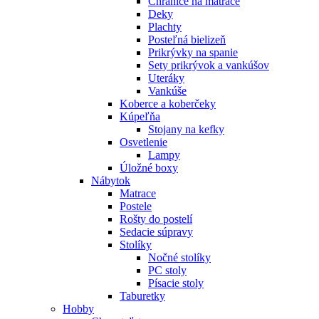
Chrániče na matrace
Deky
Plachty
Posteľná bielizeň
Prikrývky na spanie
Sety prikrývok a vankúšov
Uteráky
Vankúše
Koberce a koberčeky
Kúpeľňa
Stojany na kefky
Osvetlenie
Lampy
Úložné boxy
Nábytok
Matrace
Postele
Rošty do postelí
Sedacie súpravy
Stolíky
Nočné stolíky
PC stoly
Písacie stoly
Taburetky
Hobby