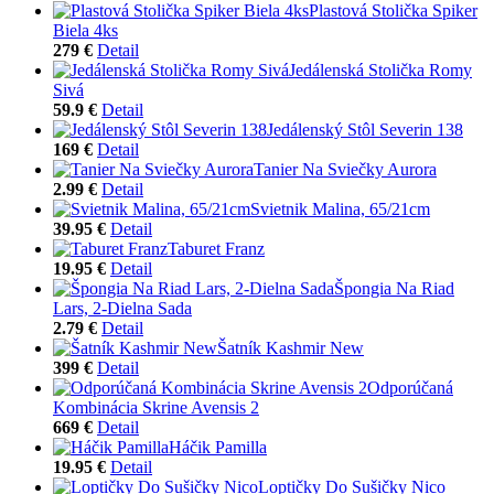
Plastová Stolička Spiker
Biela 4ks
279 €
Detail
Jedálenská Stolička Romy
Sivá
59.9 €
Detail
Jedálenský Stôl Severin 138
169 €
Detail
Tanier Na Sviečky Aurora
2.99 €
Detail
Svietnik Malina, 65/21cm
39.95 €
Detail
Taburet Franz
19.95 €
Detail
Špongia Na Riad
Lars, 2-Dielna Sada
2.79 €
Detail
Šatník Kashmir New
399 €
Detail
Odporúčaná
Kombinácia Skrine Avensis 2
669 €
Detail
Háčik Pamilla
19.95 €
Detail
Loptičky Do Sušičky Nico