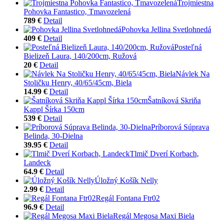
Trojmiestna
Pohovka Fantastico, Tmavozelená
789 €
Detail
Pohovka Jellina Svetlohnedá
409 €
Detail
Posteľná
Bielizeň Laura, 140/200cm, Ružová
20 €
Detail
Návlek Na
Stoličku Henry, 40/65/45cm, Biela
14.99 €
Detail
Šatníková Skriňa
Kappl Šírka 150cm
539 €
Detail
Príborová Súprava
Belinda, 30-Dielna
39.95 €
Detail
Tlmič Dverí Korbach,
Landeck
64.9 €
Detail
Úložný Košík Nelly
2.99 €
Detail
Regál Fontana Ftr02
96.9 €
Detail
Regál Megosa Maxi Biela