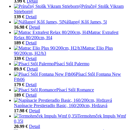
3.99 €
Detail
Príručný Stolík Vikram
Strieborný
139 €
Detail
Nášlapný Kôš James, 5l
16.98 €
Detail
Matrac Extrafest
Relax 80/200cm, H4
189 €
Detail
Matrac Elio Plus
90/200cm, H2/h3
339 €
Detail
Písací Stôl Palermo
89.9 €
Detail
Písací Stôl Fontana New
Ftb06
179 €
Detail
Písací Stôl Romance
189 €
Detail
Napínacie Prestieradlo Basic, 160/200cm, Hrdzavá
17.98 €
Detail
Termohrnček Impuls Wmf
0,35l
20.99 €
Detail