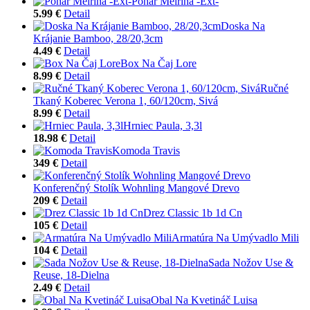
Pohár Melrina -Ext-
5.99 €
Detail
Doska Na
Krájanie Bamboo, 28/20,3cm
4.49 €
Detail
Box Na Čaj Lore
8.99 €
Detail
Ručné
Tkaný Koberec Verona 1, 60/120cm, Sivá
8.99 €
Detail
Hrniec Paula, 3,3l
18.98 €
Detail
Komoda Travis
349 €
Detail
Konferenčný Stolík Wohnling Mangové Drevo
209 €
Detail
Drez Classic 1b 1d Cn
105 €
Detail
Armatúra Na Umývadlo Mili
104 €
Detail
Sada Nožov Use &
Reuse, 18-Dielna
2.49 €
Detail
Obal Na Kvetináč Luisa