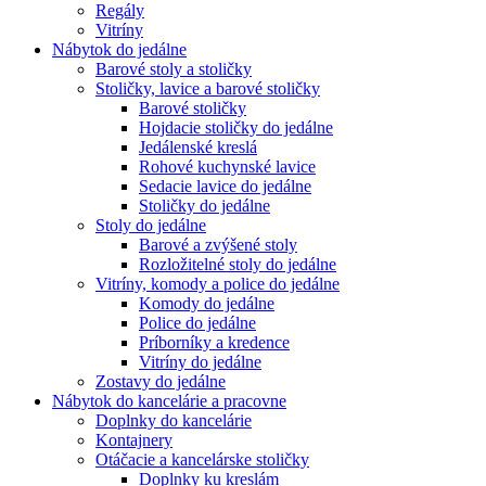
Regály
Vitríny
Nábytok do jedálne
Barové stoly a stoličky
Stoličky, lavice a barové stoličky
Barové stoličky
Hojdacie stoličky do jedálne
Jedálenské kreslá
Rohové kuchynské lavice
Sedacie lavice do jedálne
Stoličky do jedálne
Stoly do jedálne
Barové a zvýšené stoly
Rozložitelné stoly do jedálne
Vitríny, komody a police do jedálne
Komody do jedálne
Police do jedálne
Príborníky a kredence
Vitríny do jedálne
Zostavy do jedálne
Nábytok do kancelárie a pracovne
Doplnky do kancelárie
Kontajnery
Otáčacie a kancelárske stoličky
Doplnky ku kreslám