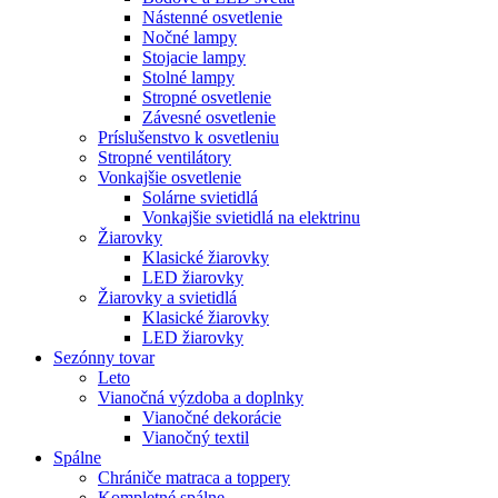
Nástenné osvetlenie
Nočné lampy
Stojacie lampy
Stolné lampy
Stropné osvetlenie
Závesné osvetlenie
Príslušenstvo k osvetleniu
Stropné ventilátory
Vonkajšie osvetlenie
Solárne svietidlá
Vonkajšie svietidlá na elektrinu
Žiarovky
Klasické žiarovky
LED žiarovky
Žiarovky a svietidlá
Klasické žiarovky
LED žiarovky
Sezónny tovar
Leto
Vianočná výzdoba a doplnky
Vianočné dekorácie
Vianočný textil
Spálne
Chrániče matraca a toppery
Kompletné spálne