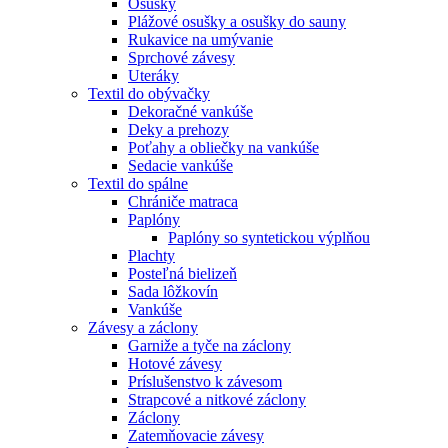
Osušky
Plážové osušky a osušky do sauny
Rukavice na umývanie
Sprchové závesy
Uteráky
Textil do obývačky
Dekoračné vankúše
Deky a prehozy
Poťahy a obliečky na vankúše
Sedacie vankúše
Textil do spálne
Chrániče matraca
Paplóny
Paplóny so syntetickou výplňou
Plachty
Posteľná bielizeň
Sada lôžkovín
Vankúše
Závesy a záclony
Garniže a tyče na záclony
Hotové závesy
Príslušenstvo k závesom
Strapcové a nitkové záclony
Záclony
Zatemňovacie závesy