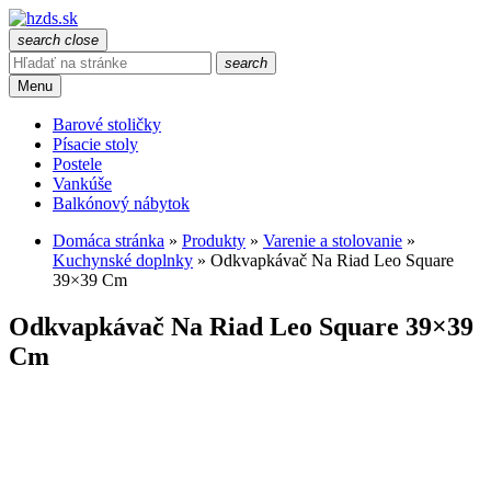
search
close
search
Menu
Barové stoličky
Písacie stoly
Postele
Vankúše
Balkónový nábytok
Domáca stránka
»
Produkty
»
Varenie a stolovanie
»
Kuchynské doplnky
»
Odkvapkávač Na Riad Leo Square
39×39 Cm
Odkvapkávač Na Riad Leo Square 39×39
Cm