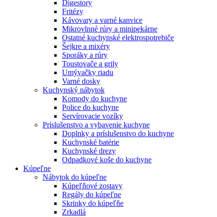
Digestory
Fritézy
Kávovary a varné kanvice
Mikrovlnné rúry a minipekárne
Ostatné kuchynské elektrospotrebiče
Šejkre a mixéry
Sporáky a rúry
Toustovače a grily
Umývačky riadu
Varné dosky
Kuchynský nábytok
Komody do kuchyne
Police do kuchyne
Servírovacie vozíky
Príslušenstvo a vybavenie kuchyne
Doplnky a príslušenstvo do kuchyne
Kuchynské batérie
Kuchynské drezy
Odpadkové koše do kuchyne
Kúpeľne
Nábytok do kúpeľne
Kúpeľňové zostavy
Regály do kúpeľne
Skrinky do kúpeľňe
Zrkadlá