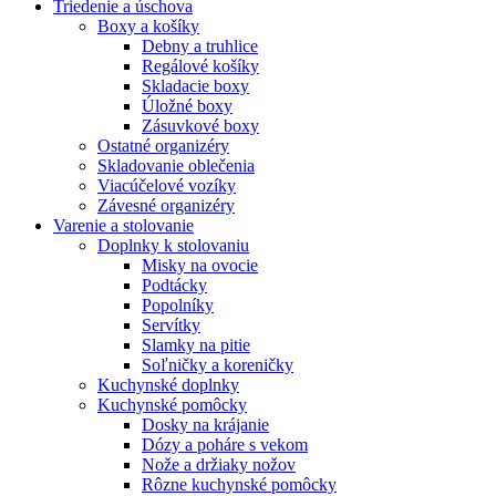
Triedenie a úschova
Boxy a košíky
Debny a truhlice
Regálové košíky
Skladacie boxy
Úložné boxy
Zásuvkové boxy
Ostatné organizéry
Skladovanie oblečenia
Viacúčelové vozíky
Závesné organizéry
Varenie a stolovanie
Doplnky k stolovaniu
Misky na ovocie
Podtácky
Popolníky
Servítky
Slamky na pitie
Soľničky a koreničky
Kuchynské doplnky
Kuchynské pomôcky
Dosky na krájanie
Dózy a poháre s vekom
Nože a držiaky nožov
Rôzne kuchynské pomôcky