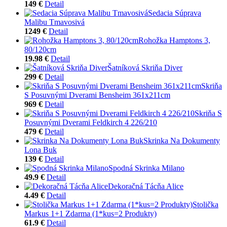
149 €
Detail
Sedacia Súprava
Malibu Tmavosivá
1249 €
Detail
Rohožka Hamptons 3,
80/120cm
19.98 €
Detail
Šatníková Skriňa Diver
299 €
Detail
Skriňa
S Posuvnými Dverami Bensheim 361x211cm
969 €
Detail
Skriňa S
Posuvnými Dverami Feldkirch 4 226/210
479 €
Detail
Skrinka Na Dokumenty
Lona Buk
139 €
Detail
Spodná Skrinka Milano
49.9 €
Detail
Dekoračná Tácňa Alice
4.49 €
Detail
Stolička
Markus 1+1 Zdarma (1*kus=2 Produkty)
61.9 €
Detail