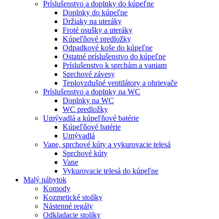
Príslušenstvo a doplnky do kúpeľne
Doplnky do kúpeľne
Držiaky na uteráky
Froté osušky a uteráky
Kúpeľňové predložky
Odpadkové koše do kúpeľne
Ostatné príslušenstvo do kúpeľne
Príslušenstvo k sprchám a vaniam
Sprchové závesy
Teplovzdušné ventilátory a ohrievače
Príslušenstvo a doplnky na WC
Doplnky na WC
WC predložky
Umývadlá a kúpeľňové batérie
Kúpeľňové batérie
Umývadlá
Vane, sprchové kúty a vykurovacie telesá
Sprchové kúty
Vane
Vykurovacie telesá do kúpeľne
Malý nábytok
Komody
Kozmetické stolíky
Nástenné regály
Odkladacie stolíky