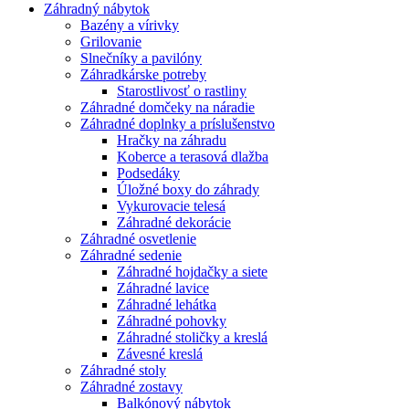
Záhradný nábytok
Bazény a vírivky
Grilovanie
Slnečníky a pavilóny
Záhradkárske potreby
Starostlivosť o rastliny
Záhradné domčeky na náradie
Záhradné doplnky a príslušenstvo
Hračky na záhradu
Koberce a terasová dlažba
Podsedáky
Úložné boxy do záhrady
Vykurovacie telesá
Záhradné dekorácie
Záhradné osvetlenie
Záhradné sedenie
Záhradné hojdačky a siete
Záhradné lavice
Záhradné lehátka
Záhradné pohovky
Záhradné stoličky a kreslá
Závesné kreslá
Záhradné stoly
Záhradné zostavy
Balkónový nábytok