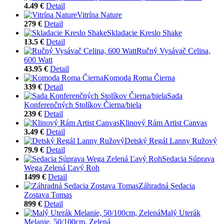
4.49 €
Detail
Vitrína Nature
279 €
Detail
Skladacie Kreslo Shake
13.5 €
Detail
Ručný Vysávač Celina,
600 Watt
43.95 €
Detail
Komoda Roma Čierna
339 €
Detail
Sada
Konferenčných Stolíkov Čierna/biela
239 €
Detail
Klinový Rám Artist Canvas
3.49 €
Detail
Detský Regál Lanny Ružový
79.9 €
Detail
Sedacia Súprava
Wega Zelená Ľavý Roh
1499 €
Detail
Záhradná Sedacia
Zostava Tomas
899 €
Detail
Malý Uterák
Melanie, 50/100cm, Zelená