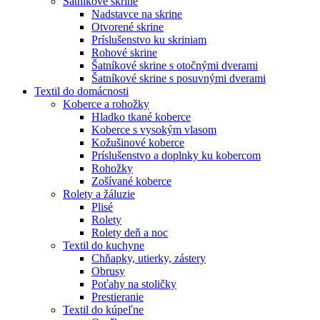
Šatníkové skrine
Nadstavce na skrine
Otvorené skrine
Príslušenstvo ku skriniam
Rohové skrine
Šatníkové skrine s otočnými dverami
Šatníkové skrine s posuvnými dverami
Textil do domácnosti
Koberce a rohožky
Hladko tkané koberce
Koberce s vysokým vlasom
Kožušinové koberce
Príslušenstvo a doplnky ku kobercom
Rohožky
Zošívané koberce
Rolety a žáluzie
Plisé
Rolety
Rolety deň a noc
Textil do kuchyne
Chňapky, utierky, zástery
Obrusy
Poťahy na stoličky
Prestieranie
Textil do kúpeľne