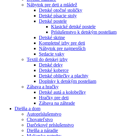
Nábytok pre deti a mládež
Detské otočné stoličky
Detské písacie stoly
Detské postele
Klasické detské postele
Príslušenstvo k detským posteliam
Detské skrine
Kompletné izby pre deti
Nábytok pre najmenších
Sedacie vaky
Textil do detskej izby
Detské deky
Detské koberce
Detské obliečky a plachty
Doplnky k detským posteliam
Zábava a hračky
Detské autá a kolobežky
Hračky pre deti
Zábava na záhrade
Dielňa a dom
Autopríslušenstvo
Chovateľstvo
Darčekové príslušenstvo
Dielňa a náradie
Maliarske potreby