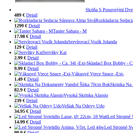
Skriňa S Posuvnými Dve
489 €
Detail
Rozkladacia Sedaci
1299 €
Detail
Tanier Sahara - M
17.98 €
Detail
Servírovací Vozík Jolanda
129 €
Detail
Servítky Kai
2.99 €
Detail
Skladací Box Bobby - Ca
9.99 €
Detail
Vákuové Vrece Space -Ext-
1.49 €
Detail
Skrinka Na
82.9 €
Detail
Vysoká Skrinka Alassio
239 €
Detail
Vešiak Na Odevy Udo
34.95 €
Detail
Led Stropné 
14.99 €
Detail
Led Stropné Sv
99.9 €
Detail