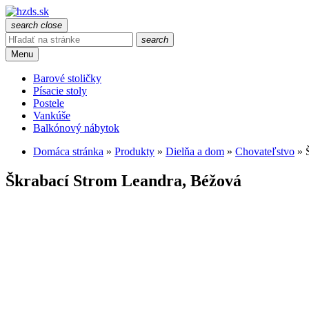
search
close
search
Menu
Barové stoličky
Písacie stoly
Postele
Vankúše
Balkónový nábytok
Domáca stránka
»
Produkty
»
Dielňa a dom
»
Chovateľstvo
»
Škrabací Strom Leandra, Béžová