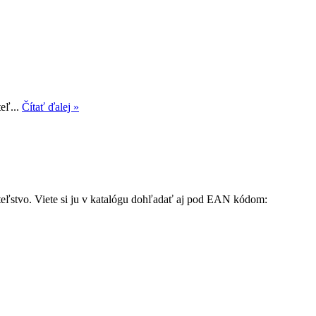
eľ...
Čítať ďalej »
teľstvo. Viete si ju v katalógu dohľadať aj pod EAN kódom: