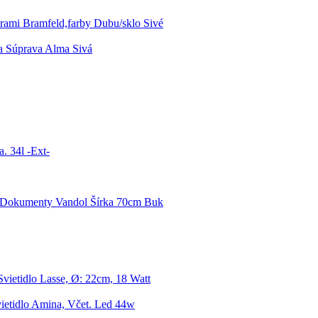
rami Bramfeld,farby Dubu/sklo Sivé
a Súprava Alma Sivá
. 34l -Ext-
 Dokumenty Vandol Šírka 70cm Buk
Svietidlo Lasse, Ø: 22cm, 18 Watt
ietidlo Amina, Včet. Led 44w