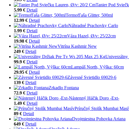
Tanier Pod Svieč
5.99 €
Detail
Termofľaša Glitter, 500ml
12.99 €
Detail
Náhradné Prachovky Carlo
1.99 €
Detail
Váza Hazel, Ø/v: 25/22cm
19.98 €
Detail
Vitrína Kashmir New
249 €
Detail
Univerzálny
99.9 €
Detail
Lampáš North, Výška: 60cm
29.95 €
Detail
Závesné Svietidlo 69029-6
139 €
Detail
Zrkadlo Fontana
72.9 €
Detail
Nástenný Háčik Doro -Ext-
1.49 €
Detail
Príručný Stolík Mumbai Masí
89 €
Detail
Dvojmiestna Pohovka Ariana
649 €
Detail