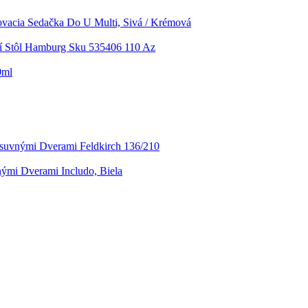
vacia Sedačka Do U Multi, Sivá / Krémová
í Stôl Hamburg Sku 535406 110 Az
0ml
osuvnými Dverami Feldkirch 136/210
ými Dverami Includo, Biela