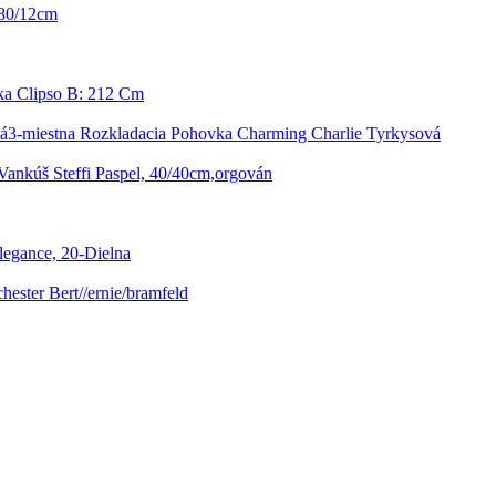
0/80/12cm
ka Clipso B: 212 Cm
3-miestna Rozkladacia Pohovka Charming Charlie Tyrkysová
ankúš Steffi Paspel, 40/40cm,orgován
legance, 20-Dielna
chester Bert//ernie/bramfeld