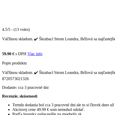
4.5/5 - (13 votes)
Väčšinou skladom. ✔️ Škrabací Strom Leandra, Béžová sa najčastejšie
59.90 €
s DPH
Viac info
Popis produktu
Väčšinou skladom. ✔️ Škrabací Strom Leandra, Béžová sa najčastejši
8720573021326
Dodanie: cca 3 pracovné dni
Recenzie, skúsenosti
Termín dodania bol cca 3 pracovné dni ale to si človek dnes u
Akciovej cene 49.99 € som nemohol odolať.
Podľa heureky najlacnejšie na moebelix.sk