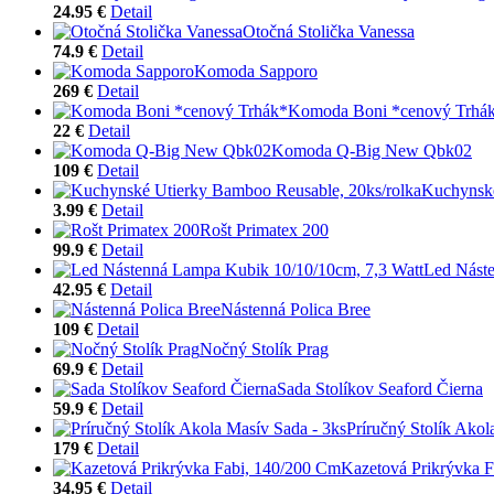
24.95 €
Detail
Otočná Stolička Vanessa
74.9 €
Detail
Komoda Sapporo
269 €
Detail
Komoda Boni *cenový Trhá
22 €
Detail
Komoda Q-Big New Qbk02
109 €
Detail
Kuchynské
3.99 €
Detail
Rošt Primatex 200
99.9 €
Detail
Led Náste
42.95 €
Detail
Nástenná Polica Bree
109 €
Detail
Nočný Stolík Prag
69.9 €
Detail
Sada Stolíkov Seaford Čierna
59.9 €
Detail
Príručný Stolík Akol
179 €
Detail
Kazetová Prikrývka 
34.95 €
Detail