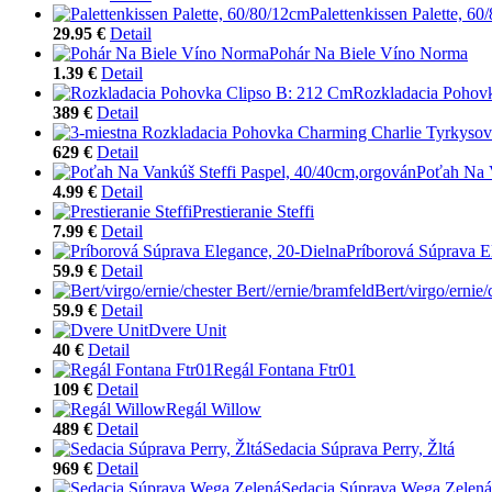
Palettenkissen Palette, 6
29.95 €
Detail
Pohár Na Biele Víno Norma
1.39 €
Detail
Rozkladacia Pohov
389 €
Detail
629 €
Detail
Poťah Na V
4.99 €
Detail
Prestieranie Steffi
7.99 €
Detail
Príborová Súprava E
59.9 €
Detail
Bert/virgo/ernie/
59.9 €
Detail
Dvere Unit
40 €
Detail
Regál Fontana Ftr01
109 €
Detail
Regál Willow
489 €
Detail
Sedacia Súprava Perry, Žltá
969 €
Detail
Sedacia Súprava Wega Zelená