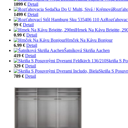
1899 €
Detail
Rozťaho
1499 €
Detail
Rozťahovac
99 €
Detail
Hrnek Na Kávu Brigitte, 29
0.99 €
Detail
Hrnček Na Kávu Bonjour
6.99 €
Detail
Šatníková Skriňa Aachen
419 €
Detail
Skriňa S P
329 €
Detail
Skriňa S Posuvn
789 €
Detail