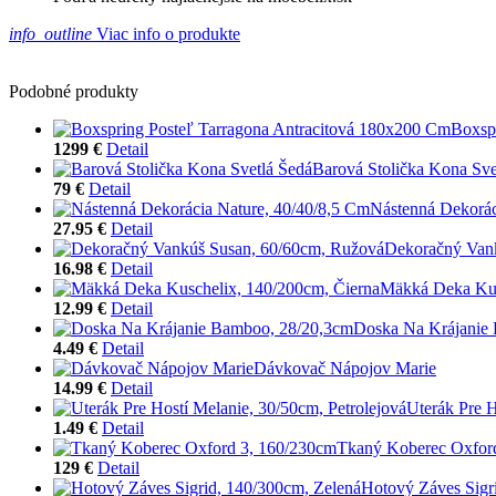
info_outline
Viac info o produkte
Podobné produkty
Boxsp
1299 €
Detail
Barová Stolička Kona Sve
79 €
Detail
Nástenná Dekorác
27.95 €
Detail
Dekoračný Van
16.98 €
Detail
Mäkká Deka Kus
12.99 €
Detail
Doska Na Krájanie
4.49 €
Detail
Dávkovač Nápojov Marie
14.99 €
Detail
Uterák Pre H
1.49 €
Detail
Tkaný Koberec Oxfor
129 €
Detail
Hotový Záves Sigr