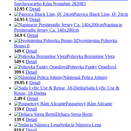
Sprchovacieho Kúta Nostalgie 282083
12.95 €
Detail
Panvica Black Line, Ø: 24cm
24.95 €
Detail
Napínacie
Prestieradlo Jersey Ca. 140x200cm
34.9 €
Detail
Dvojmiestna Pohovka
Bruno Ii
349 €
Detail
Pohovka Boxspring Viera
549 €
Detail
Pohovka Funky Oranžová
399 €
Detail
Nástenná Polica Johnny
19.95 €
Detail
Sada Lyžic Use &
Reuse, 18-Dielna
2.49 €
Detail
Paspartový Rám Alicante
159 €
Detail
Deliaca Stena Berni
139 €
Detail
Sedacia Súprava Lena
919 €
Detail