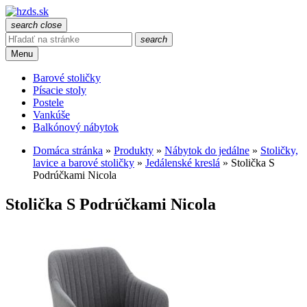
search
close
search
Menu
Barové stoličky
Písacie stoly
Postele
Vankúše
Balkónový nábytok
Domáca stránka
»
Produkty
»
Nábytok do jedálne
»
Stoličky,
lavice a barové stoličky
»
Jedálenské kreslá
»
Stolička S
Podrúčkami Nicola
Stolička S Podrúčkami Nicola