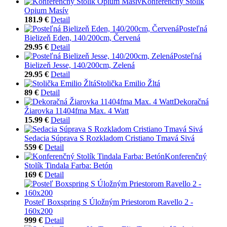
Konferenčný Stolík
Opium Masív
181.9 €
Detail
Posteľná
Bielizeň Eden, 140/200cm, Červená
29.95 €
Detail
Posteľná
Bielizeň Jesse, 140/200cm, Zelená
29.95 €
Detail
Stolička Emilio Žltá
89 €
Detail
Dekoračná
Žiarovka 11404fma Max. 4 Watt
15.99 €
Detail
Sedacia Súprava S Rozkladom Cristiano Tmavá Sivá
559 €
Detail
Konferenčný
Stolík Tindala Farba: Betón
169 €
Detail
Posteľ Boxspring S Úložným Priestorom Ravello 2 -
160x200
999 €
Detail