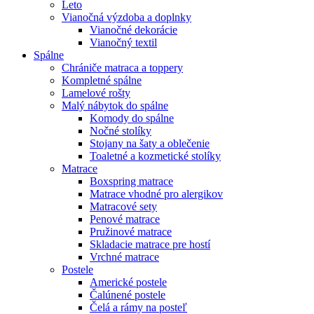
Leto
Vianočná výzdoba a doplnky
Vianočné dekorácie
Vianočný textil
Spálne
Chrániče matraca a toppery
Kompletné spálne
Lamelové rošty
Malý nábytok do spálne
Komody do spálne
Nočné stolíky
Stojany na šaty a oblečenie
Toaletné a kozmetické stolíky
Matrace
Boxspring matrace
Matrace vhodné pro alergikov
Matracové sety
Penové matrace
Pružinové matrace
Skladacie matrace pre hostí
Vrchné matrace
Postele
Americké postele
Čalúnené postele
Čelá a rámy na posteľ