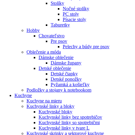
Stolíky
Nočné stolíky
PC stoly
Písacie stoly
Taburetky
Hobby
Chovateľstvo
Pre psov
Pelechy a búdy pre psov
Oblečenie a móda
Dámske oblečenie
Dámske župany
Detské oblečenie
Detské čiapky
Detské ponožky
Pyžamká a košieľky
Podložky a stojany k notebookom
Kuchyne
Kuchyne na mieru
Kuchynské linky a bloky
Kuchynské bloky
Kuchynské linky bez spotrebičov
Kuchynské linky so spotrebičmi
Kuchynské linky v tvare L
Kuchynské skrinky a sektorové kuchyne