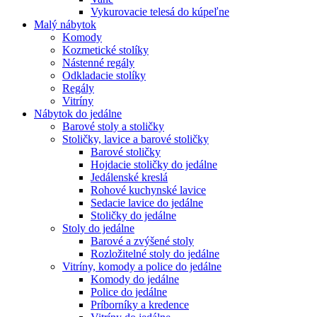
Vykurovacie telesá do kúpeľne
Malý nábytok
Komody
Kozmetické stolíky
Nástenné regály
Odkladacie stolíky
Regály
Vitríny
Nábytok do jedálne
Barové stoly a stoličky
Stoličky, lavice a barové stoličky
Barové stoličky
Hojdacie stoličky do jedálne
Jedálenské kreslá
Rohové kuchynské lavice
Sedacie lavice do jedálne
Stoličky do jedálne
Stoly do jedálne
Barové a zvýšené stoly
Rozložitelné stoly do jedálne
Vitríny, komody a police do jedálne
Komody do jedálne
Police do jedálne
Príborníky a kredence