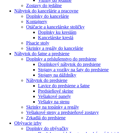
Vitríny do jedálne
Zostavy do jedálne
Nábytok do kancelárie a pracovne
Doplnky do kancelárie
Kontajnery
Otáčacie a kancelárske stoličky
Doplnky ku kreslám
Kancelárske kreslá
Písacie stoly
Skrinky a regály do kancelárie
Nábytok do šatne a predsiene
Doplnky a príslušenstvo do predsiene
Doplnkový nábytok do predsiene
Stojany a vozíky na šaty do predsiene
Stojany na dáždníky
Nábytok do predsiene
Lavice do predsiene a šatne
Predsieňové skrine
Vešiakové panely
Vešiaky na stenu
Skrinky na topánky a regály
Vešiakové steny a predsieňové zostavy
Zrkadlá do predsiene
Obývacie izby
Doplnky do obývačky