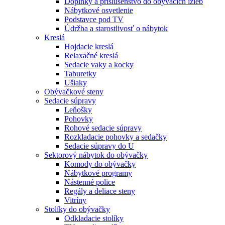
Doplnky a príslušenstvo do obývacích izieb
Nábytkové osvetlenie
Podstavce pod TV
Údržba a starostlivosť o nábytok
Kreslá
Hojdacie kreslá
Relaxačné kreslá
Sedacie vaky a kocky
Taburetky
Ušiaky
Obývačkové steny
Sedacie súpravy
Leňošky
Pohovky
Rohové sedacie súpravy
Rozkladacie pohovky a sedačky
Sedacie súpravy do U
Sektorový nábytok do obývačky
Komody do obývačky
Nábytkové programy
Nástenné police
Regály a deliace steny
Vitríny
Stolíky do obývačky
Odkladacie stolíky