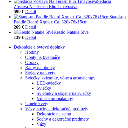
Sedacia
Zostava Na Terasu Elio Tmavosivá
599 €
Detail
Stand-up
Paddle Board Xqmax Ca. 320x76x15cm
269 €
Detail
Kreslo Natalie Sivé
139 €
Detail
Dekorácie a bytové doplnky
Hodiny
Obaly na kvetináče
Obrazy
Rámy na obrazy
Stojany na kvety
Sviečky, svietniky, vône a aromalampy
LED-sviečky
Sviečky
Svietniky a stojany na sviečky
Vône a aromalampy
Umelé kvety
Vázy, sochy a dekoračné predmety
Dekorácie na stenu
Sochy a dekoračné predmety
Vázy