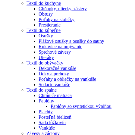
Textil do kuchyne
Chňapky, utierky, zástery
Obrusy
Poťahy na stoličky
Prestieranie
Textil do kúpeľne
Osušky
Plážové osušky a osušky do sauny
Rukavice na umývanie
Sprchové závesy
Uteráky
Textil do obývačky
Dekoračné vankúše
Deky a prehozy
Poťahy a obliečky na vankúše
Sedacie vankúše
Textil do spálne
Chrániče matraca
Paplóny
Paplóny so syntetickou výplňou
Plachty
Posteľná bielizeň
Sada lôžkovín
Vankúše
Závesy a záclony