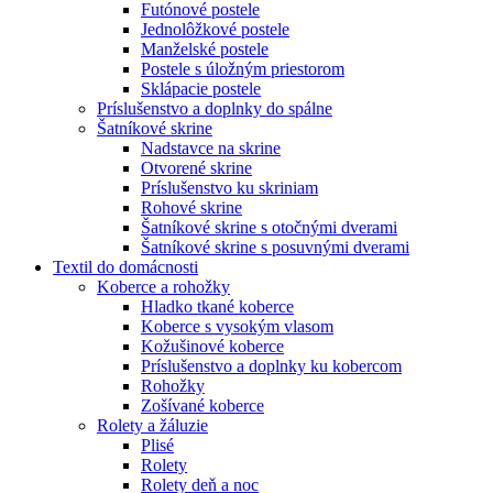
Futónové postele
Jednolôžkové postele
Manželské postele
Postele s úložným priestorom
Sklápacie postele
Príslušenstvo a doplnky do spálne
Šatníkové skrine
Nadstavce na skrine
Otvorené skrine
Príslušenstvo ku skriniam
Rohové skrine
Šatníkové skrine s otočnými dverami
Šatníkové skrine s posuvnými dverami
Textil do domácnosti
Koberce a rohožky
Hladko tkané koberce
Koberce s vysokým vlasom
Kožušinové koberce
Príslušenstvo a doplnky ku kobercom
Rohožky
Zošívané koberce
Rolety a žáluzie
Plisé
Rolety
Rolety deň a noc