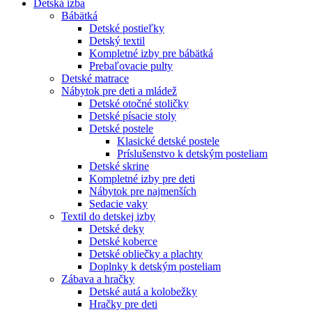
Detská izba
Bábätká
Detské postieľky
Detský textil
Kompletné izby pre bábätká
Prebaľovacie pulty
Detské matrace
Nábytok pre deti a mládež
Detské otočné stoličky
Detské písacie stoly
Detské postele
Klasické detské postele
Príslušenstvo k detským posteliam
Detské skrine
Kompletné izby pre deti
Nábytok pre najmenších
Sedacie vaky
Textil do detskej izby
Detské deky
Detské koberce
Detské obliečky a plachty
Doplnky k detským posteliam
Zábava a hračky
Detské autá a kolobežky
Hračky pre deti