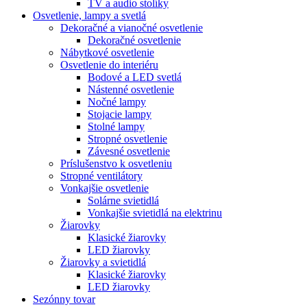
TV a audio stolíky
Osvetlenie, lampy a svetlá
Dekoračné a vianočné osvetlenie
Dekoračné osvetlenie
Nábytkové osvetlenie
Osvetlenie do interiéru
Bodové a LED svetlá
Nástenné osvetlenie
Nočné lampy
Stojacie lampy
Stolné lampy
Stropné osvetlenie
Závesné osvetlenie
Príslušenstvo k osvetleniu
Stropné ventilátory
Vonkajšie osvetlenie
Solárne svietidlá
Vonkajšie svietidlá na elektrinu
Žiarovky
Klasické žiarovky
LED žiarovky
Žiarovky a svietidlá
Klasické žiarovky
LED žiarovky
Sezónny tovar