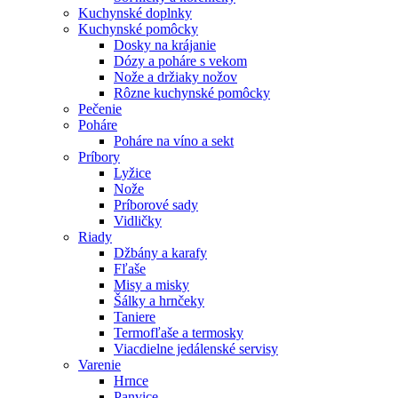
Kuchynské doplnky
Kuchynské pomôcky
Dosky na krájanie
Dózy a poháre s vekom
Nože a držiaky nožov
Rôzne kuchynské pomôcky
Pečenie
Poháre
Poháre na víno a sekt
Príbory
Lyžice
Nože
Príborové sady
Vidličky
Riady
Džbány a karafy
Fľaše
Misy a misky
Šálky a hrnčeky
Taniere
Termofľaše a termosky
Viacdielne jedálenské servisy
Varenie
Hrnce
Panvice