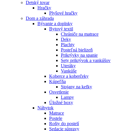
Detský tovar
Hračky
Plyšové hračky
Dom a záhrada
Bývanie a doplnky
Bytový textil
Chrániče na matrace
Deky
Plachty
Posteľná bielizeň
Prikrývky na spanie
Sety prikrývok a vankúšov
Uteráky
Vankúše
Koberce a koberčeky
Kúpeľňa
Stojany na kefky
Osvetlenie
Lampy
Úložné boxy
Nábytok
Matrace
Postele
Rošty do postelí
Sedacie súpravy