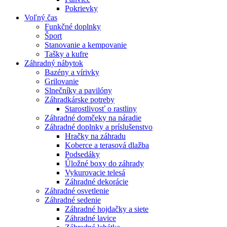
Pokrievky
Voľný čas
Funkčné doplnky
Šport
Stanovanie a kempovanie
Tašky a kufre
Záhradný nábytok
Bazény a vírivky
Grilovanie
Slnečníky a pavilóny
Záhradkárske potreby
Starostlivosť o rastliny
Záhradné domčeky na náradie
Záhradné doplnky a príslušenstvo
Hračky na záhradu
Koberce a terasová dlažba
Podsedáky
Úložné boxy do záhrady
Vykurovacie telesá
Záhradné dekorácie
Záhradné osvetlenie
Záhradné sedenie
Záhradné hojdačky a siete
Záhradné lavice