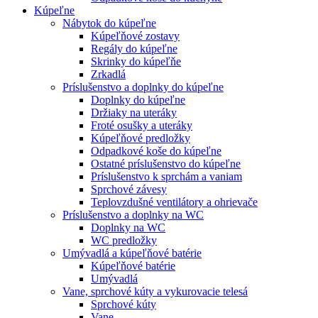
Kúpeľne
Nábytok do kúpeľne
Kúpeľňové zostavy
Regály do kúpeľne
Skrinky do kúpeľňe
Zrkadlá
Príslušenstvo a doplnky do kúpeľne
Doplnky do kúpeľne
Držiaky na uteráky
Froté osušky a uteráky
Kúpeľňové predložky
Odpadkové koše do kúpeľne
Ostatné príslušenstvo do kúpeľne
Príslušenstvo k sprchám a vaniam
Sprchové závesy
Teplovzdušné ventilátory a ohrievače
Príslušenstvo a doplnky na WC
Doplnky na WC
WC predložky
Umývadlá a kúpeľňové batérie
Kúpeľňové batérie
Umývadlá
Vane, sprchové kúty a vykurovacie telesá
Sprchové kúty
Vane