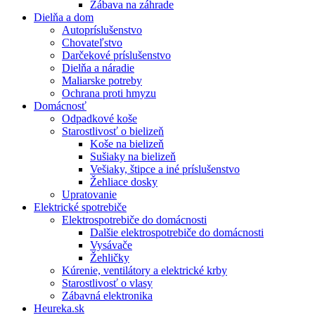
Zábava na záhrade
Dielňa a dom
Autopríslušenstvo
Chovateľstvo
Darčekové príslušenstvo
Dielňa a náradie
Maliarske potreby
Ochrana proti hmyzu
Domácnosť
Odpadkové koše
Starostlivosť o bielizeň
Koše na bielizeň
Sušiaky na bielizeň
Vešiaky, štipce a iné príslušenstvo
Žehliace dosky
Upratovanie
Elektrické spotrebiče
Elektrospotrebiče do domácnosti
Dalšie elektrospotrebiče do domácnosti
Vysávače
Žehličky
Kúrenie, ventilátory a elektrické krby
Starostlivosť o vlasy
Zábavná elektronika
Heureka.sk