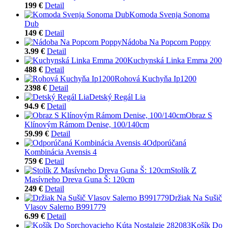
199 €
Detail
Komoda Svenja Sonoma
Dub
149 €
Detail
Nádoba Na Popcorn Poppy
3.99 €
Detail
Kuchynská Linka Emma 200
488 €
Detail
Rohová Kuchyňa Ip1200
2398 €
Detail
Detský Regál Lia
94.9 €
Detail
Obraz S
Klínovým Rámom Denise, 100/140cm
59.99 €
Detail
Odporúčaná
Kombinácia Avensis 4
759 €
Detail
Stolík Z
Masívneho Dreva Guna Š: 120cm
249 €
Detail
Držiak Na Sušič
Vlasov Salerno B991779
6.99 €
Detail
Košík Do