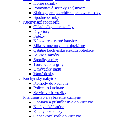
Horné skrinky
Potravinové skrinky s výsuvom
Skrinky pre spotrebiče a pracovné dosky
Spodné skrinky
Kuchynské spotrebiče
Chladničky a mrazničky
Digestory
Fritézy
Kávovary a varné kanvice
Mikrovlnné rúry a minipekárne
Ostatné kuchynské elektrospotrebiče
Šejkre a mixéry
Sporáky a rúry
Toustovače a grily
Umývačky riadu
Varné dosky
Kuchynský nábytok
Komody do kuchyne
Police do kuchyne
Servírovacie vozíky
Príslušenstvo a vybavenie kuchyne
Doplnky a príslušenstvo do kuchyne
Kuchynské batérie
Kuchynské drezy
Odpadkové koše do kuchyne