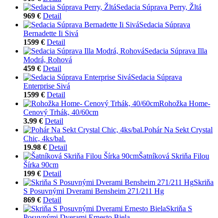
Sedacia Súprava Perry, Žltá
969 €
Detail
Sedacia Súprava
Bernadette Ii Sivá
1599 €
Detail
Sedacia Súprava Illa
Modrá, Rohová
459 €
Detail
Sedacia Súprava
Enterprise Sivá
1599 €
Detail
Rohožka Home-
Cenový Trhák, 40/60cm
3.99 €
Detail
Pohár Na Sekt Crystal
Chic, 4ks/bal.
19.98 €
Detail
Šatníková Skriňa Filou
Šírka 90cm
199 €
Detail
Skriňa
S Posuvnými Dverami Bensheim 271/211 Hg
869 €
Detail
Skriňa S
Posuvnými Dverami Ernesto Biela