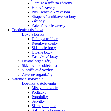
Garniže a tyče na záclony
Hotové závesy
Príslušenstvo k závesom
Strapcové a nitkové záclony
Záclony
Zatemňovacie závesy
Triedenie a úschova
Boxy a košíky
Debny a truhlice
Regálové košíky
Skladacie boxy
Úložné boxy
Zásuvkové boxy
Ostatné organizéry
Skladovanie oblečenia
Viacúčelové vozíky
Závesné organizéry
Varenie a stolovanie
Doplnky k stolovaniu
Misky na ovocie
Podtácky
Popolníky
Servítky
Slamky na pitie
Soľničky a koreničky