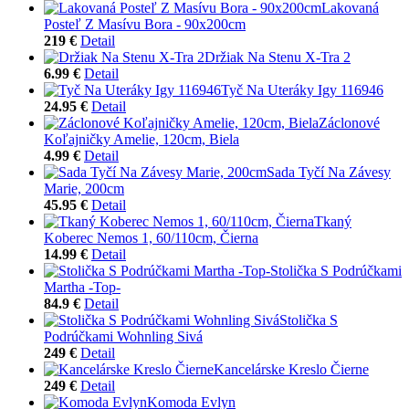
Lakovaná
Posteľ Z Masívu Bora - 90x200cm
219 €
Detail
Držiak Na Stenu X-Tra 2
6.99 €
Detail
Tyč Na Uteráky Igy 116946
24.95 €
Detail
Záclonové
Koľajničky Amelie, 120cm, Biela
4.99 €
Detail
Sada Tyčí Na Závesy
Marie, 200cm
45.95 €
Detail
Tkaný
Koberec Nemos 1, 60/110cm, Čierna
14.99 €
Detail
Stolička S Podrúčkami
Martha -Top-
84.9 €
Detail
Stolička S
Podrúčkami Wohnling Sivá
249 €
Detail
Kancelárske Kreslo Čierne
249 €
Detail
Komoda Evlyn