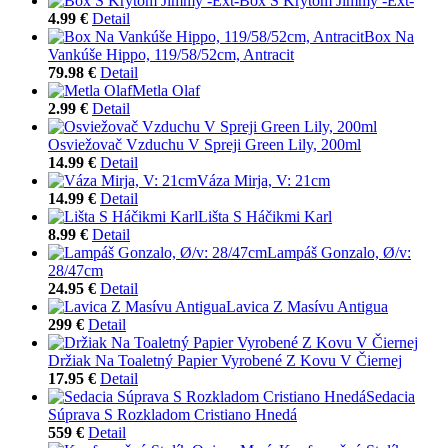
Box S Krytom Jimmy -Ext-
4.99 €
Detail
Box Na
Vankúše Hippo, 119/58/52cm, Antracit
79.98 €
Detail
Metla Olaf
2.99 €
Detail
Osviežovač Vzduchu V Spreji Green Lily, 200ml
14.99 €
Detail
Váza Mirja, V: 21cm
14.99 €
Detail
Lišta S Háčikmi Karl
8.99 €
Detail
Lampáš Gonzalo, Ø/v:
28/47cm
24.95 €
Detail
Lavica Z Masívu Antigua
299 €
Detail
Držiak Na Toaletný Papier Vyrobené Z Kovu V Čiernej
17.95 €
Detail
Sedacia
Súprava S Rozkladom Cristiano Hnedá
559 €
Detail