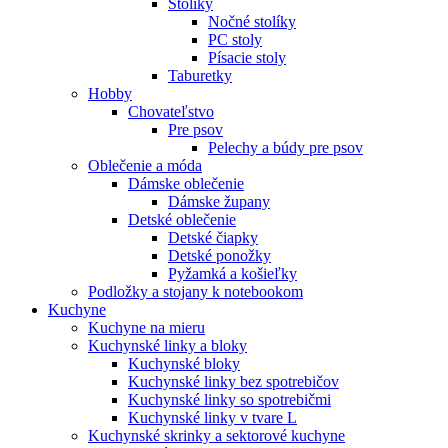
Stolíky
Nočné stolíky
PC stoly
Písacie stoly
Taburetky
Hobby
Chovateľstvo
Pre psov
Pelechy a búdy pre psov
Oblečenie a móda
Dámske oblečenie
Dámske župany
Detské oblečenie
Detské čiapky
Detské ponožky
Pyžamká a košieľky
Podložky a stojany k notebookom
Kuchyne
Kuchyne na mieru
Kuchynské linky a bloky
Kuchynské bloky
Kuchynské linky bez spotrebičov
Kuchynské linky so spotrebičmi
Kuchynské linky v tvare L
Kuchynské skrinky a sektorové kuchyne