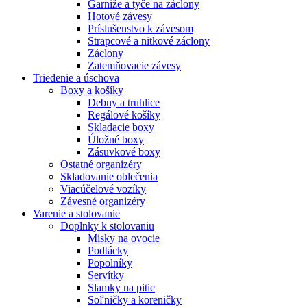
Garniže a tyče na záclony
Hotové závesy
Príslušenstvo k závesom
Strapcové a nitkové záclony
Záclony
Zatemňovacie závesy
Triedenie a úschova
Boxy a košíky
Debny a truhlice
Regálové košíky
Skladacie boxy
Úložné boxy
Zásuvkové boxy
Ostatné organizéry
Skladovanie oblečenia
Viacúčelové vozíky
Závesné organizéry
Varenie a stolovanie
Doplnky k stolovaniu
Misky na ovocie
Podtácky
Popolníky
Servítky
Slamky na pitie
Soľničky a koreničky