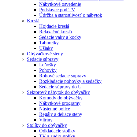
Nábytkové osvetlenie
Podstavce pod TV
Údržba a starostlivosť o nábytok
Kreslá
Hojdacie kreslá
Relaxačné kreslá
Sedacie vaky a kocky
Taburetky
Ušiaky
Obývačkové steny
Sedacie súpravy
Leňošky
Pohovky
Rohové sedacie súpravy
Rozkladacie pohovky a sedačky
Sedacie súpravy do U
Sektorový nábytok do obývačky
Komody do obývačky
Nábytkové programy
Nástenné police
Regály a deliace steny
Vitríny
Stolíky do obývačky
Odkladacie stolíky
TV a audio stolíky