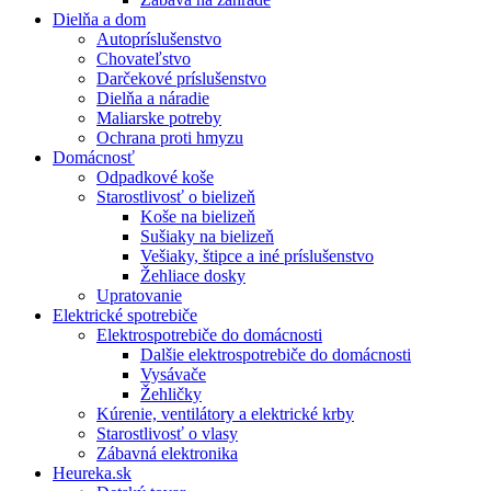
Dielňa a dom
Autopríslušenstvo
Chovateľstvo
Darčekové príslušenstvo
Dielňa a náradie
Maliarske potreby
Ochrana proti hmyzu
Domácnosť
Odpadkové koše
Starostlivosť o bielizeň
Koše na bielizeň
Sušiaky na bielizeň
Vešiaky, štipce a iné príslušenstvo
Žehliace dosky
Upratovanie
Elektrické spotrebiče
Elektrospotrebiče do domácnosti
Dalšie elektrospotrebiče do domácnosti
Vysávače
Žehličky
Kúrenie, ventilátory a elektrické krby
Starostlivosť o vlasy
Zábavná elektronika
Heureka.sk