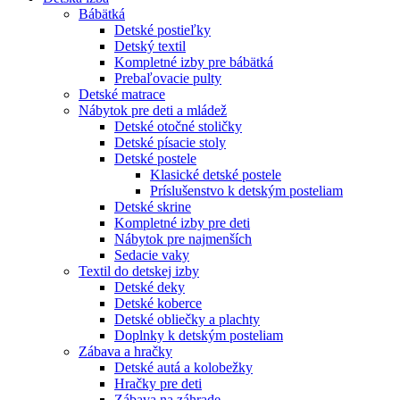
Bábätká
Detské postieľky
Detský textil
Kompletné izby pre bábätká
Prebaľovacie pulty
Detské matrace
Nábytok pre deti a mládež
Detské otočné stoličky
Detské písacie stoly
Detské postele
Klasické detské postele
Príslušenstvo k detským posteliam
Detské skrine
Kompletné izby pre deti
Nábytok pre najmenších
Sedacie vaky
Textil do detskej izby
Detské deky
Detské koberce
Detské obliečky a plachty
Doplnky k detským posteliam
Zábava a hračky
Detské autá a kolobežky
Hračky pre deti
Zábava na záhrade