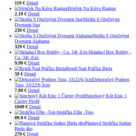
119 €
Detail
Hrnček Na Kávu Ragnar
2.19 €
Detail
Skriňa S Otočnými
Dverami Star
239 €
Detail
Skriňa S Otočnými
Dverami Alabama
329 €
Detail
Skladací Box Bobby -
Ca. 34l -Ext-
9.99 €
Detail
Regál Nad Práčku Biela
59 €
Detail
Dekoračný Podnos
Tura, 33/22/6,5cm
7.99 €
Detail
Sprchový Kút Epic 1
Čierny Profil
1049 €
Detail
Stolička Ellie -Top-
89.9 €
Detail
Plastová Stolička Spiker
Biela 4ks
279 €
Detail