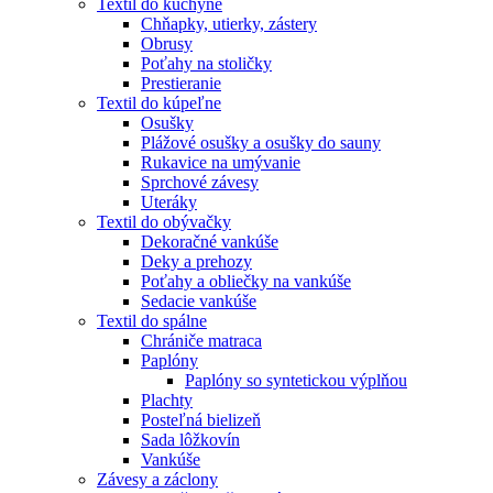
Textil do kuchyne
Chňapky, utierky, zástery
Obrusy
Poťahy na stoličky
Prestieranie
Textil do kúpeľne
Osušky
Plážové osušky a osušky do sauny
Rukavice na umývanie
Sprchové závesy
Uteráky
Textil do obývačky
Dekoračné vankúše
Deky a prehozy
Poťahy a obliečky na vankúše
Sedacie vankúše
Textil do spálne
Chrániče matraca
Paplóny
Paplóny so syntetickou výplňou
Plachty
Posteľná bielizeň
Sada lôžkovín
Vankúše
Závesy a záclony