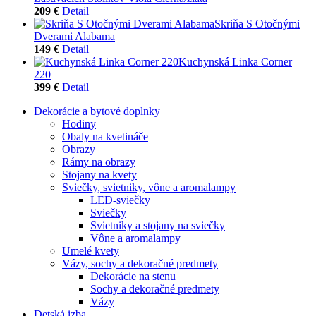
209 €
Detail
Skriňa S Otočnými
Dverami Alabama
149 €
Detail
Kuchynská Linka Corner
220
399 €
Detail
Dekorácie a bytové doplnky
Hodiny
Obaly na kvetináče
Obrazy
Rámy na obrazy
Stojany na kvety
Sviečky, svietniky, vône a aromalampy
LED-sviečky
Sviečky
Svietniky a stojany na sviečky
Vône a aromalampy
Umelé kvety
Vázy, sochy a dekoračné predmety
Dekorácie na stenu
Sochy a dekoračné predmety
Vázy
Detská izba