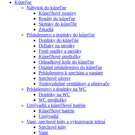
Kúpeľne
Nábytok do kúpeľne
Kúpeľňové zostavy
Regály do kúpeľne
Skrinky do kúpeľňe
Zrkadlá
Príslušenstvo a doplnky do kúpeľne
Doplnky do kúpeľne
Držiaky na uteráky
Froté osušky a uteráky
Kúpeľňové predložky
Odpadkové koše do kúpeľne
Ostatné príslušenstvo do kúpeľne
Príslušenstvo k sprchám a vaniam
Sprchové závesy
Teplovzdušné ventilátory a ohrievače
Príslušenstvo a doplnky na WC
Doplnky na WC
WC predložky
Umývadlá a kúpeľňové batérie
Kúpeľňové batérie
Umývadlá
Vane, sprchové kúty a vykurovacie telesá
Sprchové kúty
Vane