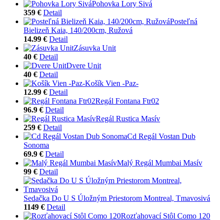
Pohovka Lory Sivá
359 €
Detail
Posteľná
Bielizeň Kaia, 140/200cm, Ružová
14.99 €
Detail
Zásuvka Unit
40 €
Detail
Dvere Unit
40 €
Detail
Košík Vien -Paz-
12.99 €
Detail
Regál Fontana Ftr02
96.9 €
Detail
Regál Rustica Masív
259 €
Detail
Cd Regál Vostan Dub
Sonoma
69.9 €
Detail
Malý Regál Mumbai Masív
99 €
Detail
Sedačka Do U S Úložným Priestorom Montreal, Tmavosivá
1149 €
Detail
Rozťahovací Stôl Como 120