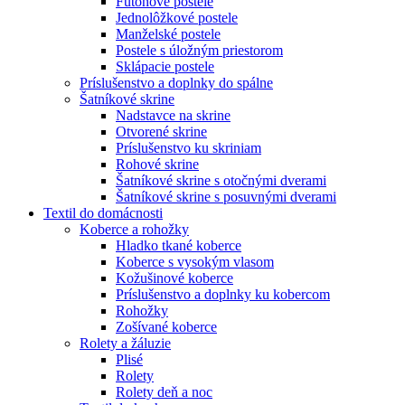
Futónové postele
Jednolôžkové postele
Manželské postele
Postele s úložným priestorom
Sklápacie postele
Príslušenstvo a doplnky do spálne
Šatníkové skrine
Nadstavce na skrine
Otvorené skrine
Príslušenstvo ku skriniam
Rohové skrine
Šatníkové skrine s otočnými dverami
Šatníkové skrine s posuvnými dverami
Textil do domácnosti
Koberce a rohožky
Hladko tkané koberce
Koberce s vysokým vlasom
Kožušinové koberce
Príslušenstvo a doplnky ku kobercom
Rohožky
Zošívané koberce
Rolety a žáluzie
Plisé
Rolety
Rolety deň a noc