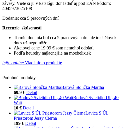
závesy. Viete si ju v katalógu dohľadať aj pod EAN kódom:
4045973625108
Dodanie: cca 5 pracovných dní
Recenzie, skúsenosti
Termín dodania bol cca 5 pracovných dní ale to si človek
dnes už nepomôže
Akciovej cene 19.99 € som nemohol odolať.
Podľa heureky najlacnejšie na moebelix.sk
info_outline
Viac info o produkte
Podobné produkty
Barová Stolička Martha
69.9 €
Detail
Bodové Svietidlo Ulf, 40
Watt
10 €
Detail
Lavica S Úl.
Priestorom Jessy Čierna
199 €
Detail