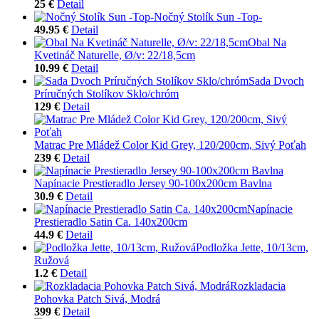
25 €
Detail
Nočný Stolík Sun -Top-
49.95 €
Detail
Obal Na
Kvetináč Naturelle, Ø/v: 22/18,5cm
10.99 €
Detail
Sada Dvoch
Príručných Stolíkov Sklo/chróm
129 €
Detail
Matrac Pre Mládež Color Kid Grey, 120/200cm, Sivý Poťah
239 €
Detail
Napínacie Prestieradlo Jersey 90-100x200cm Bavlna
30.9 €
Detail
Napínacie
Prestieradlo Satin Ca. 140x200cm
44.9 €
Detail
Podložka Jette, 10/13cm,
Ružová
1.2 €
Detail
Rozkladacia
Pohovka Patch Sivá, Modrá
399 €
Detail