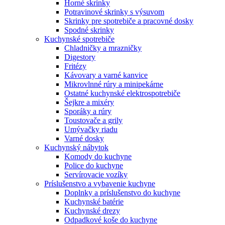
Horné skrinky
Potravinové skrinky s výsuvom
Skrinky pre spotrebiče a pracovné dosky
Spodné skrinky
Kuchynské spotrebiče
Chladničky a mrazničky
Digestory
Fritézy
Kávovary a varné kanvice
Mikrovlnné rúry a minipekárne
Ostatné kuchynské elektrospotrebiče
Šejkre a mixéry
Sporáky a rúry
Toustovače a grily
Umývačky riadu
Varné dosky
Kuchynský nábytok
Komody do kuchyne
Police do kuchyne
Servírovacie vozíky
Príslušenstvo a vybavenie kuchyne
Doplnky a príslušenstvo do kuchyne
Kuchynské batérie
Kuchynské drezy
Odpadkové koše do kuchyne