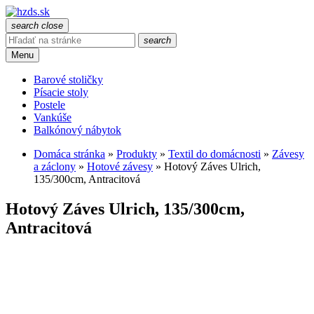
search
close
search
Menu
Barové stoličky
Písacie stoly
Postele
Vankúše
Balkónový nábytok
Domáca stránka
»
Produkty
»
Textil do domácnosti
»
Závesy
a záclony
»
Hotové závesy
»
Hotový Záves Ulrich,
135/300cm, Antracitová
Hotový Záves Ulrich, 135/300cm,
Antracitová