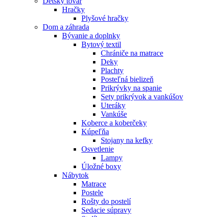
Detský tovar
Hračky
Plyšové hračky
Dom a záhrada
Bývanie a doplnky
Bytový textil
Chrániče na matrace
Deky
Plachty
Posteľná bielizeň
Prikrývky na spanie
Sety prikrývok a vankúšov
Uteráky
Vankúše
Koberce a koberčeky
Kúpeľňa
Stojany na kefky
Osvetlenie
Lampy
Úložné boxy
Nábytok
Matrace
Postele
Rošty do postelí
Sedacie súpravy