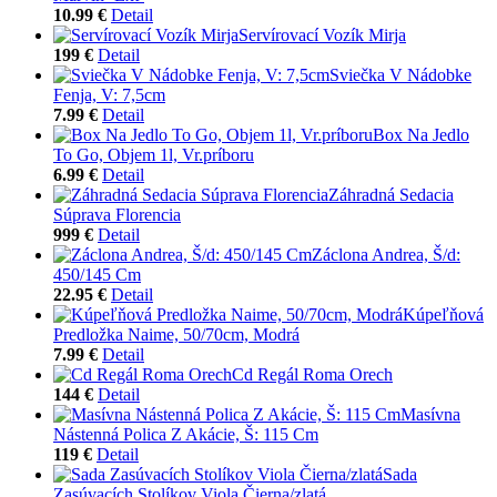
10.99 €
Detail
Servírovací Vozík Mirja
199 €
Detail
Sviečka V Nádobke
Fenja, V: 7,5cm
7.99 €
Detail
Box Na Jedlo
To Go, Objem 1l, Vr.príboru
6.99 €
Detail
Záhradná Sedacia
Súprava Florencia
999 €
Detail
Záclona Andrea, Š/d:
450/145 Cm
22.95 €
Detail
Kúpeľňová
Predložka Naime, 50/70cm, Modrá
7.99 €
Detail
Cd Regál Roma Orech
144 €
Detail
Masívna
Nástenná Polica Z Akácie, Š: 115 Cm
119 €
Detail
Sada
Zasúvacích Stolíkov Viola Čierna/zlatá