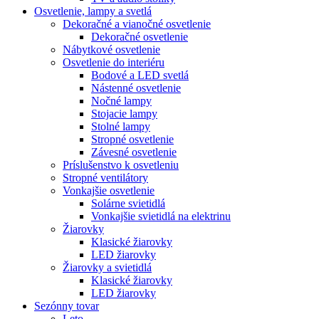
Osvetlenie, lampy a svetlá
Dekoračné a vianočné osvetlenie
Dekoračné osvetlenie
Nábytkové osvetlenie
Osvetlenie do interiéru
Bodové a LED svetlá
Nástenné osvetlenie
Nočné lampy
Stojacie lampy
Stolné lampy
Stropné osvetlenie
Závesné osvetlenie
Príslušenstvo k osvetleniu
Stropné ventilátory
Vonkajšie osvetlenie
Solárne svietidlá
Vonkajšie svietidlá na elektrinu
Žiarovky
Klasické žiarovky
LED žiarovky
Žiarovky a svietidlá
Klasické žiarovky
LED žiarovky
Sezónny tovar
Leto