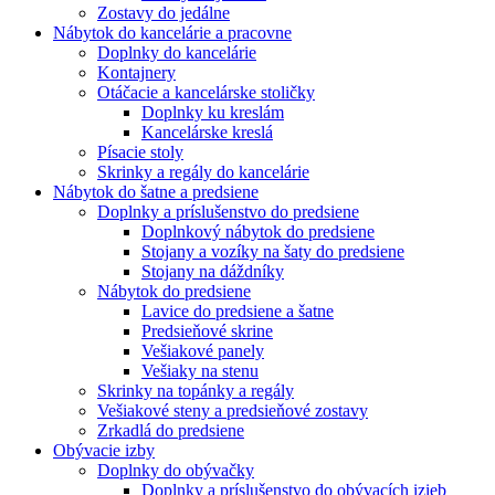
Zostavy do jedálne
Nábytok do kancelárie a pracovne
Doplnky do kancelárie
Kontajnery
Otáčacie a kancelárske stoličky
Doplnky ku kreslám
Kancelárske kreslá
Písacie stoly
Skrinky a regály do kancelárie
Nábytok do šatne a predsiene
Doplnky a príslušenstvo do predsiene
Doplnkový nábytok do predsiene
Stojany a vozíky na šaty do predsiene
Stojany na dáždníky
Nábytok do predsiene
Lavice do predsiene a šatne
Predsieňové skrine
Vešiakové panely
Vešiaky na stenu
Skrinky na topánky a regály
Vešiakové steny a predsieňové zostavy
Zrkadlá do predsiene
Obývacie izby
Doplnky do obývačky
Doplnky a príslušenstvo do obývacích izieb