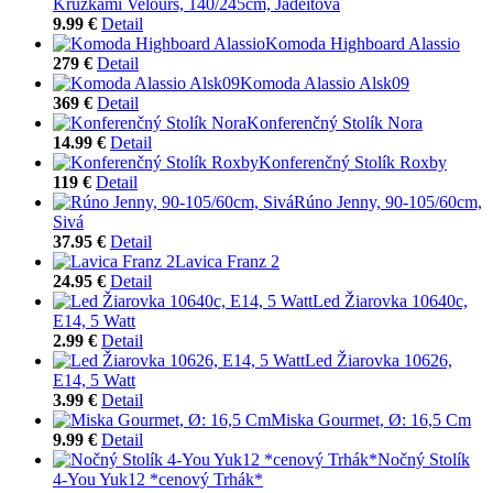
Krúžkami Velours, 140/245cm, Jadeitová
9.99 €
Detail
Komoda Highboard Alassio
279 €
Detail
Komoda Alassio Alsk09
369 €
Detail
Konferenčný Stolík Nora
14.99 €
Detail
Konferenčný Stolík Roxby
119 €
Detail
Rúno Jenny, 90-105/60cm,
Sivá
37.95 €
Detail
Lavica Franz 2
24.95 €
Detail
Led Žiarovka 10640c,
E14, 5 Watt
2.99 €
Detail
Led Žiarovka 10626,
E14, 5 Watt
3.99 €
Detail
Miska Gourmet, Ø: 16,5 Cm
9.99 €
Detail
Nočný Stolík
4-You Yuk12 *cenový Trhák*