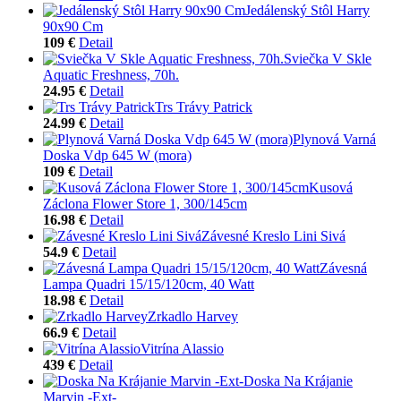
Jedálenský Stôl Harry
90x90 Cm
109 €
Detail
Sviečka V Skle
Aquatic Freshness, 70h.
24.95 €
Detail
Trs Trávy Patrick
24.99 €
Detail
Plynová Varná
Doska Vdp 645 W (mora)
109 €
Detail
Kusová
Záclona Flower Store 1, 300/145cm
16.98 €
Detail
Závesné Kreslo Lini Sivá
54.9 €
Detail
Závesná
Lampa Quadri 15/15/120cm, 40 Watt
18.98 €
Detail
Zrkadlo Harvey
66.9 €
Detail
Vitrína Alassio
439 €
Detail
Doska Na Krájanie
Marvin -Ext-