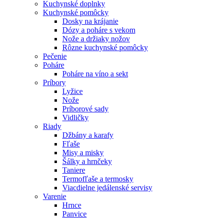
Kuchynské doplnky
Kuchynské pomôcky
Dosky na krájanie
Dózy a poháre s vekom
Nože a držiaky nožov
Rôzne kuchynské pomôcky
Pečenie
Poháre
Poháre na víno a sekt
Príbory
Lyžice
Nože
Príborové sady
Vidličky
Riady
Džbány a karafy
Fľaše
Misy a misky
Šálky a hrnčeky
Taniere
Termofľaše a termosky
Viacdielne jedálenské servisy
Varenie
Hrnce
Panvice