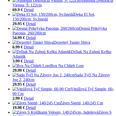
Nástenná Dekorácia
Vienna, Š: 122cm
69.9 €
Detail
Deka El Sol,
150/200cm, Sv.hnedá
29.95 €
Detail
Denná Prikrývka
Paeonia, 260/260cm
54.99 €
Detail
Dezertný Tanier Shiva
6.99 €
Detail
Držiak Na Zubnú Kefku
Atlantik
3.99 €
Detail
Box Na Chlieb Lore
29.99 €
Detail
Sada Tyčí Na Závesy
Joo 2, 240cm
29.95 €
Detail
Vitrážová Tyč Simple, 60-
90 Cm
2.99 €
Detail
Záves Sigrid, 140/245 Cm
19.98 €
Detail
Záves S