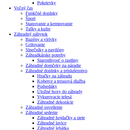
Pokrievky
Voľný čas
Funkčné doplnky
Šport
Stanovanie a kempovanie
Tašky a kufre
Záhradný nábytok
Bazény a vírivky
Grilovanie
Slnečníky a pavilóny
Záhradkárske potreby
Starostlivosť o rastliny
Záhradné domčeky na náradie
Záhradné doplnky a príslušenstvo
Hračky na záhradu
Koberce a terasová dlažba
Podsedáky
Úložné boxy do záhrady
Vykurovacie telesá
Záhradné dekorácie
Záhradné osvetlenie
Záhradné sedenie
Záhradné hojdačky a siete
Záhradné lavice
Záhradné lehátka