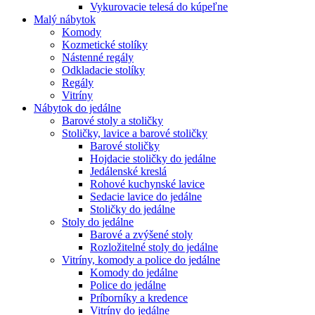
Vykurovacie telesá do kúpeľne
Malý nábytok
Komody
Kozmetické stolíky
Nástenné regály
Odkladacie stolíky
Regály
Vitríny
Nábytok do jedálne
Barové stoly a stoličky
Stoličky, lavice a barové stoličky
Barové stoličky
Hojdacie stoličky do jedálne
Jedálenské kreslá
Rohové kuchynské lavice
Sedacie lavice do jedálne
Stoličky do jedálne
Stoly do jedálne
Barové a zvýšené stoly
Rozložitelné stoly do jedálne
Vitríny, komody a police do jedálne
Komody do jedálne
Police do jedálne
Príborníky a kredence
Vitríny do jedálne