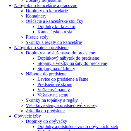
Zostavy do jedálne
Nábytok do kancelárie a pracovne
Doplnky do kancelárie
Kontajnery
Otáčacie a kancelárske stoličky
Doplnky ku kreslám
Kancelárske kreslá
Písacie stoly
Skrinky a regály do kancelárie
Nábytok do šatne a predsiene
Doplnky a príslušenstvo do predsiene
Doplnkový nábytok do predsiene
Stojany a vozíky na šaty do predsiene
Stojany na dáždníky
Nábytok do predsiene
Lavice do predsiene a šatne
Predsieňové skrine
Vešiakové panely
Vešiaky na stenu
Skrinky na topánky a regály
Vešiakové steny a predsieňové zostavy
Zrkadlá do predsiene
Obývacie izby
Doplnky do obývačky
Doplnky a príslušenstvo do obývacích izieb