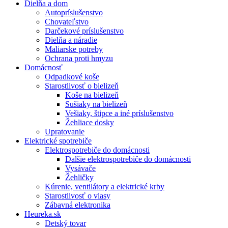
Dielňa a dom
Autopríslušenstvo
Chovateľstvo
Darčekové príslušenstvo
Dielňa a náradie
Maliarske potreby
Ochrana proti hmyzu
Domácnosť
Odpadkové koše
Starostlivosť o bielizeň
Koše na bielizeň
Sušiaky na bielizeň
Vešiaky, štipce a iné príslušenstvo
Žehliace dosky
Upratovanie
Elektrické spotrebiče
Elektrospotrebiče do domácnosti
Dalšie elektrospotrebiče do domácnosti
Vysávače
Žehličky
Kúrenie, ventilátory a elektrické krby
Starostlivosť o vlasy
Zábavná elektronika
Heureka.sk
Detský tovar