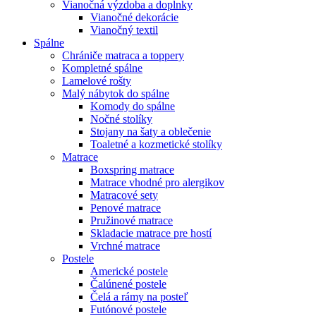
Vianočná výzdoba a doplnky
Vianočné dekorácie
Vianočný textil
Spálne
Chrániče matraca a toppery
Kompletné spálne
Lamelové rošty
Malý nábytok do spálne
Komody do spálne
Nočné stolíky
Stojany na šaty a oblečenie
Toaletné a kozmetické stolíky
Matrace
Boxspring matrace
Matrace vhodné pro alergikov
Matracové sety
Penové matrace
Pružinové matrace
Skladacie matrace pre hostí
Vrchné matrace
Postele
Americké postele
Čalúnené postele
Čelá a rámy na posteľ
Futónové postele