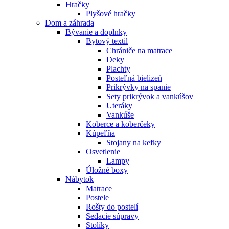
Hračky
Plyšové hračky
Dom a záhrada
Bývanie a doplnky
Bytový textil
Chrániče na matrace
Deky
Plachty
Posteľná bielizeň
Prikrývky na spanie
Sety prikrývok a vankúšov
Uteráky
Vankúše
Koberce a koberčeky
Kúpeľňa
Stojany na kefky
Osvetlenie
Lampy
Úložné boxy
Nábytok
Matrace
Postele
Rošty do postelí
Sedacie súpravy
Stolíky