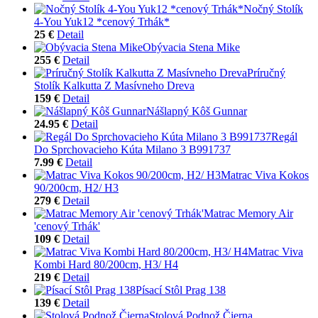
Nočný Stolík
4-You Yuk12 *cenový Trhák*
25 €
Detail
Obývacia Stena Mike
255 €
Detail
Príručný
Stolík Kalkutta Z Masívneho Dreva
159 €
Detail
Nášlapný Kôš Gunnar
24.95 €
Detail
Regál
Do Sprchovacieho Kúta Milano 3 B991737
7.99 €
Detail
Matrac Viva Kokos
90/200cm, H2/ H3
279 €
Detail
Matrac Memory Air
'cenový Trhák'
109 €
Detail
Matrac Viva
Kombi Hard 80/200cm, H3/ H4
219 €
Detail
Písací Stôl Prag 138
139 €
Detail
Stolová Podnož Čierna