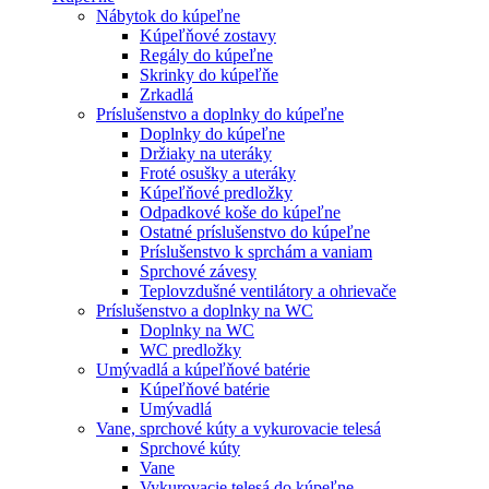
Nábytok do kúpeľne
Kúpeľňové zostavy
Regály do kúpeľne
Skrinky do kúpeľňe
Zrkadlá
Príslušenstvo a doplnky do kúpeľne
Doplnky do kúpeľne
Držiaky na uteráky
Froté osušky a uteráky
Kúpeľňové predložky
Odpadkové koše do kúpeľne
Ostatné príslušenstvo do kúpeľne
Príslušenstvo k sprchám a vaniam
Sprchové závesy
Teplovzdušné ventilátory a ohrievače
Príslušenstvo a doplnky na WC
Doplnky na WC
WC predložky
Umývadlá a kúpeľňové batérie
Kúpeľňové batérie
Umývadlá
Vane, sprchové kúty a vykurovacie telesá
Sprchové kúty
Vane
Vykurovacie telesá do kúpeľne