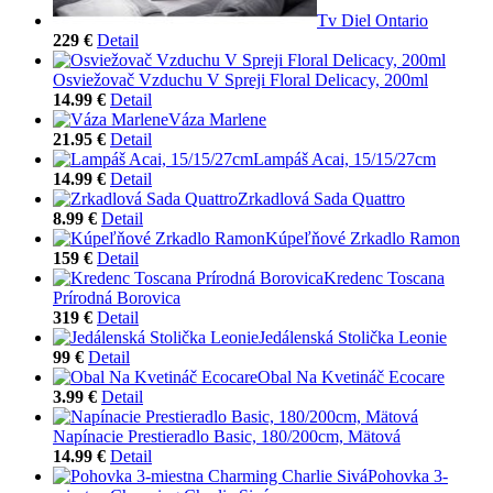
Tv Diel Ontario
229 €
Detail
Osviežovač Vzduchu V Spreji Floral Delicacy, 200ml
14.99 €
Detail
Váza Marlene
21.95 €
Detail
Lampáš Acai, 15/15/27cm
14.99 €
Detail
Zrkadlová Sada Quattro
8.99 €
Detail
Kúpeľňové Zrkadlo Ramon
159 €
Detail
Kredenc Toscana
Prírodná Borovica
319 €
Detail
Jedálenská Stolička Leonie
99 €
Detail
Obal Na Kvetináč Ecocare
3.99 €
Detail
Napínacie Prestieradlo Basic, 180/200cm, Mätová
14.99 €
Detail
Pohovka 3-