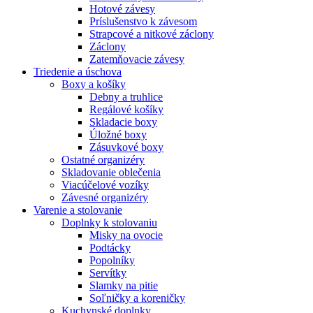
Hotové závesy
Príslušenstvo k závesom
Strapcové a nitkové záclony
Záclony
Zatemňovacie závesy
Triedenie a úschova
Boxy a košíky
Debny a truhlice
Regálové košíky
Skladacie boxy
Úložné boxy
Zásuvkové boxy
Ostatné organizéry
Skladovanie oblečenia
Viacúčelové vozíky
Závesné organizéry
Varenie a stolovanie
Doplnky k stolovaniu
Misky na ovocie
Podtácky
Popolníky
Servítky
Slamky na pitie
Soľničky a koreničky
Kuchynské doplnky