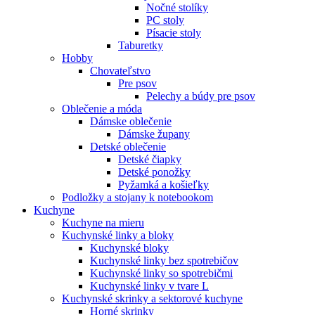
Nočné stolíky
PC stoly
Písacie stoly
Taburetky
Hobby
Chovateľstvo
Pre psov
Pelechy a búdy pre psov
Oblečenie a móda
Dámske oblečenie
Dámske župany
Detské oblečenie
Detské čiapky
Detské ponožky
Pyžamká a košieľky
Podložky a stojany k notebookom
Kuchyne
Kuchyne na mieru
Kuchynské linky a bloky
Kuchynské bloky
Kuchynské linky bez spotrebičov
Kuchynské linky so spotrebičmi
Kuchynské linky v tvare L
Kuchynské skrinky a sektorové kuchyne
Horné skrinky