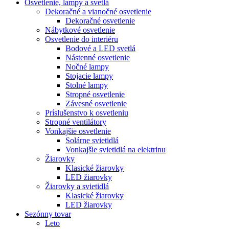
Osvetlenie, lampy a svetlá
Dekoračné a vianočné osvetlenie
Dekoračné osvetlenie
Nábytkové osvetlenie
Osvetlenie do interiéru
Bodové a LED svetlá
Nástenné osvetlenie
Nočné lampy
Stojacie lampy
Stolné lampy
Stropné osvetlenie
Závesné osvetlenie
Príslušenstvo k osvetleniu
Stropné ventilátory
Vonkajšie osvetlenie
Solárne svietidlá
Vonkajšie svietidlá na elektrinu
Žiarovky
Klasické žiarovky
LED žiarovky
Žiarovky a svietidlá
Klasické žiarovky
LED žiarovky
Sezónny tovar
Leto