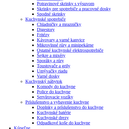
Potravinové skrinky s výsuvom
Skrinky pre spotrebiče a pracovné dosky
Spodné skrinky
Kuchynské spotrebiče
Chladničky a mrazničky
Digestory
Fritézy
Kávovary a varné kanvice
Mikrovlnné rúry a minipekárne
Ostatné kuchynské elektrospotrebiče
Šejkre a mixéry
Sporáky a rúry
Toustovače a grily
Umývačky riadu
Varné dosky
Kuchynský nábytok
Komody do kuchyne
Police do kuchyne
Servírovacie vozíky
Príslušenstvo a vybavenie kuchyne
Doplnky a príslušenstvo do kuchyne
Kuchynské batérie
Kuchynské drezy
Odpadkové koše do kuchyne
Kúpeľne