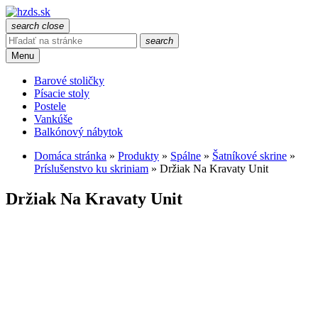
search
close
search
Menu
Barové stoličky
Písacie stoly
Postele
Vankúše
Balkónový nábytok
Domáca stránka
»
Produkty
»
Spálne
»
Šatníkové skrine
»
Príslušenstvo ku skriniam
»
Držiak Na Kravaty Unit
Držiak Na Kravaty Unit