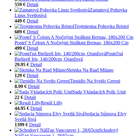
559 €
Detail
Zamatová Pohovka
Linus Svetlosivá
449 €
Detail
Trojmiestna Pohovka Bristol
689 €
Detail
Posteľ S Čelom A Nočnými Stolíkmi Bernau, 180x200 Cm
499 €
Detail
Posteľná
Bielizeň Iris, 140/200cm, Oranžová
29.95 €
Detail
Skrinka Na Riad Milano
129 €
Detail
Tienidlo Na Svetlo Greeni
8.99 €
Detail
Sada Vkladacích Políc Unit
22 €
Detail
Regál Lilly
44.95 €
Detail
Sedacia Súprava Elvy
Svetlá Sivá
1399 €
Detail
Schodový
Nášľap Vancouver 1, 28/65cm