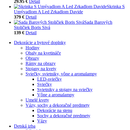
29.95 €
Detail
Skrinka S
Umývadlom A Led Zrkadlom Davide
379 €
Detail
Sada Barových
Stoličiek Boris Sivá
139 €
Detail
Dekorácie a bytové doplnky
Hodiny
Obaly na kvetináče
Obrazy
Rámy na obrazy
Stojany na kvety
Sviečky, svietniky, vône a aromalampy
LED-sviečky
Sviečky
Svietniky a stojany na sviečky
Vône a aromalampy
Umelé kvety
Vázy, sochy a dekoračné predmety
Dekorácie na stenu
Sochy a dekoračné predmety
Vázy
Detská izba