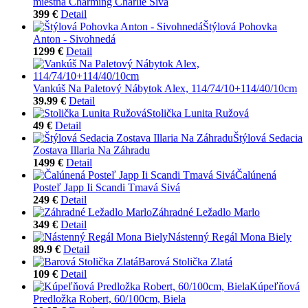
miestna Charming Charlie Sivá
399 €
Detail
Štýlová Pohovka
Anton - Sivohnedá
1299 €
Detail
Vankúš Na Paletový Nábytok Alex, 114/74/10+114/40/10cm
39.99 €
Detail
Stolička Lunita Ružová
49 €
Detail
Štýlová Sedacia
Zostava Illaria Na Záhradu
1499 €
Detail
Čalúnená
Posteľ Japp Ii Scandi Tmavá Sivá
249 €
Detail
Záhradné Ležadlo Marlo
349 €
Detail
Nástenný Regál Mona Biely
89.9 €
Detail
Barová Stolička Zlatá
109 €
Detail
Kúpeľňová
Predložka Robert, 60/100cm, Biela