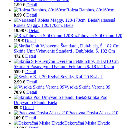
1.99 €
Detail
Roleta Bambus, 80/160cm
8.99 €
Detail
Nariasená
Roleta Maggy, 120/170cm, Biela
19.98 €
Detail
Rozťahovací Stôl Como 120
119 €
Detail
Skriňa Unit Vybavenie Štandard , Dub/biela, Š. 182 Cm
472 €
Detail
Skriňa S Posuvnými Dverami Feldkirch 9, 181/210 Cm
559 €
Detail
Sevítky Kai, 20 Ks/bal.
2.99 €
Detail
Vysoká Skriňa Verona 09
70.9 €
Detail
Skrinka Pod
Umývadlo Flandu Biela
89 €
Detail
Pracovná Doska Alba - 210
109 €
Detail
Dekoračná Miska Elvado