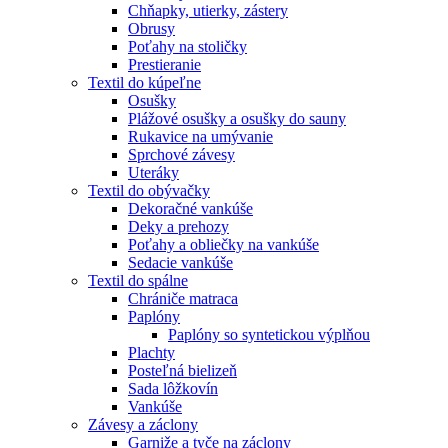
Chňapky, utierky, zástery
Obrusy
Poťahy na stoličky
Prestieranie
Textil do kúpeľne
Osušky
Plážové osušky a osušky do sauny
Rukavice na umývanie
Sprchové závesy
Uteráky
Textil do obývačky
Dekoračné vankúše
Deky a prehozy
Poťahy a obliečky na vankúše
Sedacie vankúše
Textil do spálne
Chrániče matraca
Paplóny
Paplóny so syntetickou výplňou
Plachty
Posteľná bielizeň
Sada lôžkovín
Vankúše
Závesy a záclony
Garniže a tyče na záclony