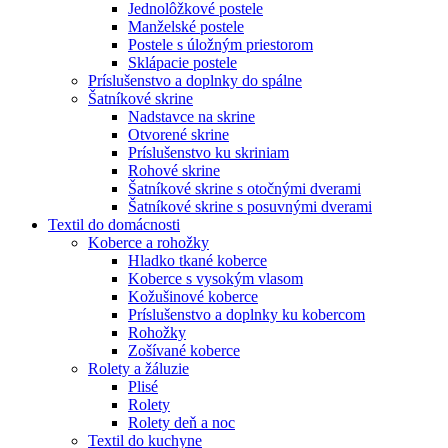
Jednolôžkové postele
Manželské postele
Postele s úložným priestorom
Sklápacie postele
Príslušenstvo a doplnky do spálne
Šatníkové skrine
Nadstavce na skrine
Otvorené skrine
Príslušenstvo ku skriniam
Rohové skrine
Šatníkové skrine s otočnými dverami
Šatníkové skrine s posuvnými dverami
Textil do domácnosti
Koberce a rohožky
Hladko tkané koberce
Koberce s vysokým vlasom
Kožušinové koberce
Príslušenstvo a doplnky ku kobercom
Rohožky
Zošívané koberce
Rolety a žáluzie
Plisé
Rolety
Rolety deň a noc
Textil do kuchyne