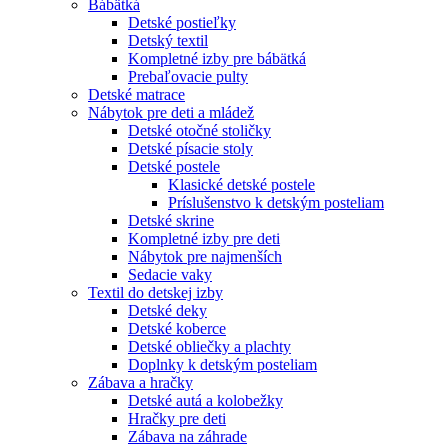
Bábätká
Detské postieľky
Detský textil
Kompletné izby pre bábätká
Prebaľovacie pulty
Detské matrace
Nábytok pre deti a mládež
Detské otočné stoličky
Detské písacie stoly
Detské postele
Klasické detské postele
Príslušenstvo k detským posteliam
Detské skrine
Kompletné izby pre deti
Nábytok pre najmenších
Sedacie vaky
Textil do detskej izby
Detské deky
Detské koberce
Detské obliečky a plachty
Doplnky k detským posteliam
Zábava a hračky
Detské autá a kolobežky
Hračky pre deti
Zábava na záhrade