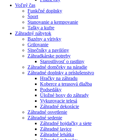
Voľný čas
Funkčné doplnky
Šport
Stanovanie a kempovanie
Tašky a kufre
Záhradný nábytok
Bazény a vírivky
Grilovanie
Slnečníky a pavilóny
Záhradkárske potreby
Starostlivosť o rastliny
Záhradné domčeky na náradie
Záhradné doplnky a príslušenstvo
Hračky na záhradu
Koberce a terasová dlažba
Podsedáky
Úložné boxy do záhrady
Vykurovacie telesá
Záhradné dekorácie
Záhradné osvetlenie
Záhradné sedenie
Záhradné hojdačky a siete
Záhradné lavice
Záhradné lehátka