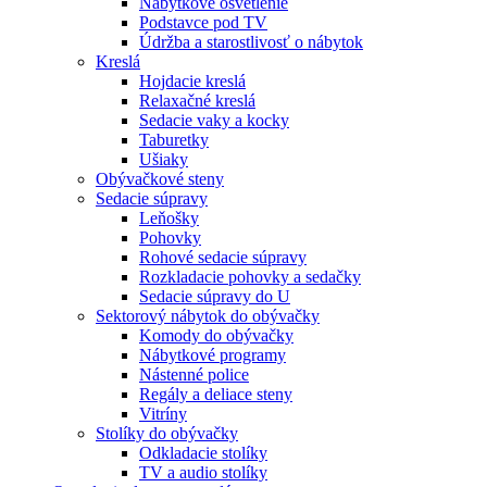
Nábytkové osvetlenie
Podstavce pod TV
Údržba a starostlivosť o nábytok
Kreslá
Hojdacie kreslá
Relaxačné kreslá
Sedacie vaky a kocky
Taburetky
Ušiaky
Obývačkové steny
Sedacie súpravy
Leňošky
Pohovky
Rohové sedacie súpravy
Rozkladacie pohovky a sedačky
Sedacie súpravy do U
Sektorový nábytok do obývačky
Komody do obývačky
Nábytkové programy
Nástenné police
Regály a deliace steny
Vitríny
Stolíky do obývačky
Odkladacie stolíky
TV a audio stolíky