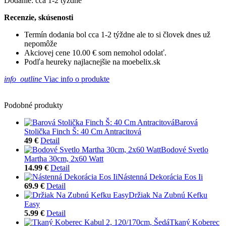
Dodanie: cca 1-2 týždne
Recenzie, skúsenosti
Termín dodania bol cca 1-2 týždne ale to si človek dnes už
nepomôže
Akciovej cene 10.00 € som nemohol odolať.
Podľa heureky najlacnejšie na moebelix.sk
info_outline
Viac info o produkte
Podobné produkty
Barová
Stolička Finch Š: 40 Cm Antracitová
49 €
Detail
Bodové Svetlo
Martha 30cm, 2x60 Watt
14.99 €
Detail
Nástenná Dekorácia Eos Ii
69.9 €
Detail
Držiak Na Zubnú Kefku
Easy
5.99 €
Detail
Tkaný Koberec