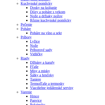
Kuchynské pomôcky
Dosky na krájanie
Dózy a poháre s vekom
Nože a držiaky nožov
Rôzne kuchynské pomôcky
Pečenie
Poháre
Poháre na víno a sekt
Príbory
Lyžice
Nože
Príborové sady
Vidličky
Riady
Džbány a karafy
Fľaše
Misy a misky
Šálky a hrnčeky
Taniere
Termofľaše a termosky
Viacdielne jedálenské servisy
Varenie
Hrnce
Panvice
Pokrievky