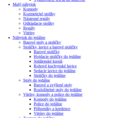
Malý nábytok
Komody
Kozmetické stolíky
Nástenné regály
Odkladacie stolíky
Regály
Vitríny
Nábytok do jedálne
Barové stoly a stoličky
Stoličky, lavice a barové stoličky
Barové stoličky
Hojdacie stoličky do jedálne
Jedálenské kreslá
Rohové kuchynské lavice
Sedacie lavice do jedálne
Stoličky do jedálne
Stoly do jedálne
Barové a zvýšené stoly
Rozložitelné stoly do jedálne
Vitríny, komody a police do jedálne
Komody do jedálne
Police do jedálne
Príborníky a kredence
Vitríny do jedálne