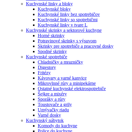
Kuchynské linky a bloky
Kuchynské bloky
Kuchynské linky bez spotrebičov
Kuchynské linky so spotrebičmi
Kuchynské linky v tvare L
Kuchynské skrinky a sektorové kuchyne
Horné skrinky
Potravinové skrinky s výsuvom
Skrinky pre spotrebiče a pracovné dosky
Spodné skrinky
Kuchynské spotrebiče
Chladničky a mrazničky
Digestory
Fritézy
Kávovary a varné kanvice
Mikrovlnné rúry a minipekárne
Ostatné kuchynské elektrospotrebiče
Šejkre a mixéry
Sporáky a rúry
Toustovače a grily
Umývačky riadu
Varné dosky
Kuchynský nábytok
Komody do kuchyne
Police do kuchyne