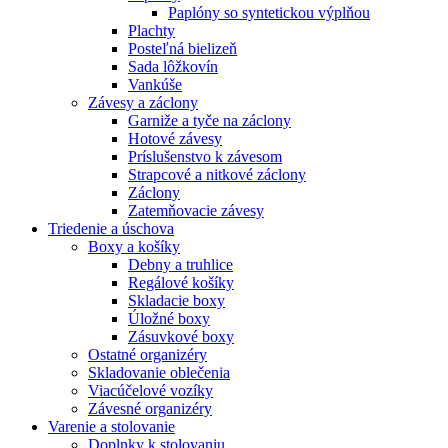
Paplóny so syntetickou výplňou
Plachty
Posteľná bielizeň
Sada lôžkovín
Vankúše
Závesy a záclony
Garniže a tyče na záclony
Hotové závesy
Príslušenstvo k závesom
Strapcové a nitkové záclony
Záclony
Zatemňovacie závesy
Triedenie a úschova
Boxy a košíky
Debny a truhlice
Regálové košíky
Skladacie boxy
Úložné boxy
Zásuvkové boxy
Ostatné organizéry
Skladovanie oblečenia
Viacúčelové vozíky
Závesné organizéry
Varenie a stolovanie
Doplnky k stolovaniu