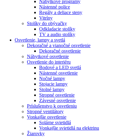
Nábytkové programy
Nástenné police
Regály a deliace steny
Vitríny
Stolíky do obývačky
Odkladacie stolíky
TV a audio stolíky
Osvetlenie, lampy a svetlá
Dekoračné a vianočné osvetlenie
Dekoračné osvetlenie
Nábytkové osvetlenie
Osvetlenie do interiéru
Bodové a LED svetlá
Nástenné osvetlenie
Nočné lampy
Stojacie lampy
Stolné lampy
Stropné osvetlenie
Závesné osvetlenie
Príslušenstvo k osvetleniu
Stropné ventilátory
Vonkajšie osvetlenie
Solárne svietidlá
Vonkajšie svietidlá na elektrinu
Žiarovky