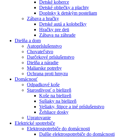
Detské koberce
Detské obliečky a plachty
Doplnky k detským posteliam
Zábava a hračky
Detské autá a kolobežky
Hračky pre deti
Zábava na záhrade
Dielňa a dom
Autopríslušenstvo
Chovateľstvo
Darčekové príslušenstvo
Dielňa a náradie
Maliarske potreby
Ochrana proti hmyzu
Domácnosť
Odpadkové koše
Starostlivosť o bielizeň
Koše na bielizeň
Sušiaky na bielizeň
Vešiaky, štipce a iné príslušenstvo
Žehliace dosky
Upratovanie
Elektrické spotrebiče
Elektrospotrebiče do domácnosti
Dalšie elektrospotrebiče do domácnosti