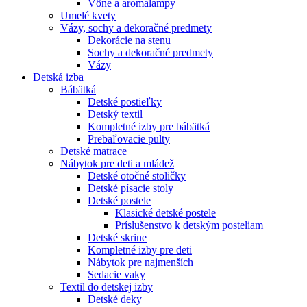
Vône a aromalampy
Umelé kvety
Vázy, sochy a dekoračné predmety
Dekorácie na stenu
Sochy a dekoračné predmety
Vázy
Detská izba
Bábätká
Detské postieľky
Detský textil
Kompletné izby pre bábätká
Prebaľovacie pulty
Detské matrace
Nábytok pre deti a mládež
Detské otočné stoličky
Detské písacie stoly
Detské postele
Klasické detské postele
Príslušenstvo k detským posteliam
Detské skrine
Kompletné izby pre deti
Nábytok pre najmenších
Sedacie vaky
Textil do detskej izby
Detské deky