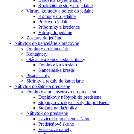
Barové a zvýšené stoly
Rozložitelné stoly do jedálne
Vitríny, komody a police do jedálne
Komody do jedálne
Police do jedálne
Príborníky a kredence
Vitríny do jedálne
Zostavy do jedálne
Nábytok do kancelárie a pracovne
Doplnky do kancelárie
Kontajnery
Otáčacie a kancelárske stoličky
Doplnky ku kreslám
Kancelárske kreslá
Písacie stoly
Skrinky a regály do kancelárie
Nábytok do šatne a predsiene
Doplnky a príslušenstvo do predsiene
Doplnkový nábytok do predsiene
Stojany a vozíky na šaty do predsiene
Stojany na dáždníky
Nábytok do predsiene
Lavice do predsiene a šatne
Predsieňové skrine
Vešiakové panely