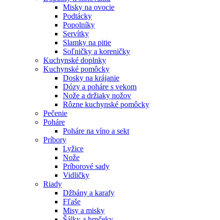
Misky na ovocie
Podtácky
Popolníky
Servítky
Slamky na pitie
Soľničky a koreničky
Kuchynské doplnky
Kuchynské pomôcky
Dosky na krájanie
Dózy a poháre s vekom
Nože a držiaky nožov
Rôzne kuchynské pomôcky
Pečenie
Poháre
Poháre na víno a sekt
Príbory
Lyžice
Nože
Príborové sady
Vidličky
Riady
Džbány a karafy
Fľaše
Misy a misky
Šálky a hrnčeky