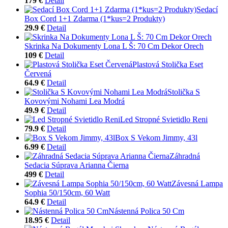
179 €
Detail
Sedací
Box Cord 1+1 Zdarma (1*kus=2 Produkty)
29.9 €
Detail
Skrinka Na Dokumenty Lona L Š: 70 Cm Dekor Orech
109 €
Detail
Plastová Stolička Eset
Červená
64.9 €
Detail
Stolička S
Kovovými Nohami Lea Modrá
49.9 €
Detail
Led Stropné Svietidlo Reni
79.9 €
Detail
Box S Vekom Jimmy, 43l
6.99 €
Detail
Záhradná
Sedacia Súprava Arianna Čierna
499 €
Detail
Závesná Lampa
Sophia 50/150cm, 60 Watt
64.9 €
Detail
Nástenná Polica 50 Cm
18.95 €
Detail