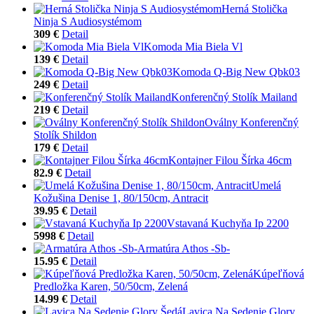
Herná Stolička
Ninja S Audiosystémom
309 €
Detail
Komoda Mia Biela Vl
139 €
Detail
Komoda Q-Big New Qbk03
249 €
Detail
Konferenčný Stolík Mailand
219 €
Detail
Oválny Konferenčný
Stolík Shildon
179 €
Detail
Kontajner Filou Šírka 46cm
82.9 €
Detail
Umelá
Kožušina Denise 1, 80/150cm, Antracit
39.95 €
Detail
Vstavaná Kuchyňa Ip 2200
5998 €
Detail
Armatúra Athos -Sb-
15.95 €
Detail
Kúpeľňová
Predložka Karen, 50/50cm, Zelená
14.99 €
Detail
Lavica Na Sedenie Glory