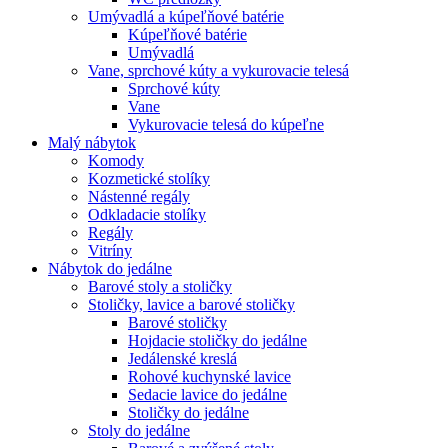
Umývadlá a kúpeľňové batérie
Kúpeľňové batérie
Umývadlá
Vane, sprchové kúty a vykurovacie telesá
Sprchové kúty
Vane
Vykurovacie telesá do kúpeľne
Malý nábytok
Komody
Kozmetické stolíky
Nástenné regály
Odkladacie stolíky
Regály
Vitríny
Nábytok do jedálne
Barové stoly a stoličky
Stoličky, lavice a barové stoličky
Barové stoličky
Hojdacie stoličky do jedálne
Jedálenské kreslá
Rohové kuchynské lavice
Sedacie lavice do jedálne
Stoličky do jedálne
Stoly do jedálne