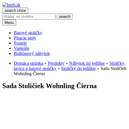
search
close
search
Menu
Barové stoličky
Písacie stoly
Postele
Vankúše
Balkónový nábytok
Domáca stránka
»
Produkty
»
Nábytok do jedálne
»
Stoličky,
lavice a barové stoličky
»
Stoličky do jedálne
»
Sada Stoličiek
Wohnling Čierna
Sada Stoličiek Wohnling Čierna