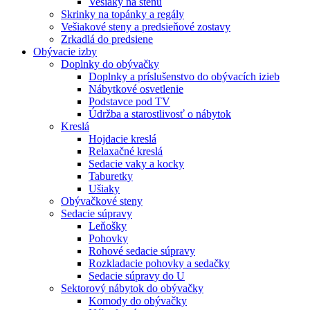
Vešiaky na stenu
Skrinky na topánky a regály
Vešiakové steny a predsieňové zostavy
Zrkadlá do predsiene
Obývacie izby
Doplnky do obývačky
Doplnky a príslušenstvo do obývacích izieb
Nábytkové osvetlenie
Podstavce pod TV
Údržba a starostlivosť o nábytok
Kreslá
Hojdacie kreslá
Relaxačné kreslá
Sedacie vaky a kocky
Taburetky
Ušiaky
Obývačkové steny
Sedacie súpravy
Leňošky
Pohovky
Rohové sedacie súpravy
Rozkladacie pohovky a sedačky
Sedacie súpravy do U
Sektorový nábytok do obývačky
Komody do obývačky