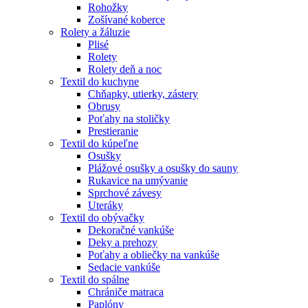
Rohožky
Zošívané koberce
Rolety a žáluzie
Plisé
Rolety
Rolety deň a noc
Textil do kuchyne
Chňapky, utierky, zástery
Obrusy
Poťahy na stoličky
Prestieranie
Textil do kúpeľne
Osušky
Plážové osušky a osušky do sauny
Rukavice na umývanie
Sprchové závesy
Uteráky
Textil do obývačky
Dekoračné vankúše
Deky a prehozy
Poťahy a obliečky na vankúše
Sedacie vankúše
Textil do spálne
Chrániče matraca
Paplóny