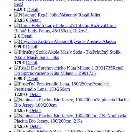
Šedá
64.9 €
Detail
Nástenný Regál Joliet
23.95 €
Detail
Obrus
Behúň Lady Palms, 45/150cm, Ružová
2 €
Detail
Obývacia Zostava Alassio
999 €
Detail
Príručný Stolík
Akola Masív Sada - 3ks
179 €
Detail
Regál
Do Sprchovacieho Kúta Milano 1 B991735
6.99 €
Detail
Posteľné
Prestieradlo Lena, 150/250cm
12.99 €
Detail
Napínacia Plachta
Bio Jersey, 100/200cm
34.95 €
Detail
Napínacia
Plachta Bio Jersey, 100/200cm, 2 Ks
34.95 €
Detail
Posteľná