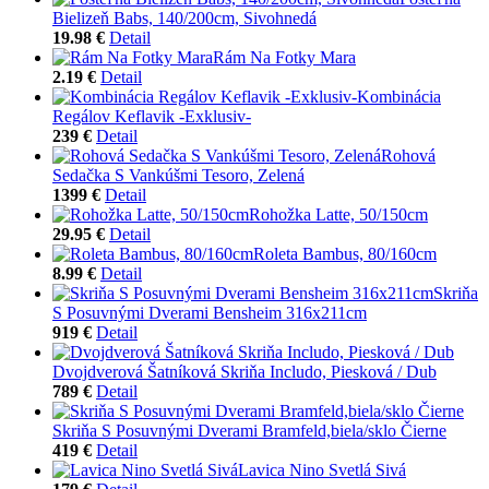
Bielizeň Babs, 140/200cm, Sivohnedá
19.98 €
Detail
Rám Na Fotky Mara
2.19 €
Detail
Kombinácia
Regálov Keflavik -Exklusiv-
239 €
Detail
Rohová
Sedačka S Vankúšmi Tesoro, Zelená
1399 €
Detail
Rohožka Latte, 50/150cm
29.95 €
Detail
Roleta Bambus, 80/160cm
8.99 €
Detail
Skriňa
S Posuvnými Dverami Bensheim 316x211cm
919 €
Detail
Dvojdverová Šatníková Skriňa Includo, Piesková / Dub
789 €
Detail
Skriňa S Posuvnými Dverami Bramfeld,biela/sklo Čierne
419 €
Detail
Lavica Nino Svetlá Sivá