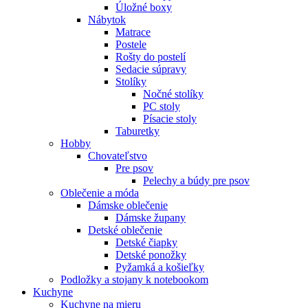
Úložné boxy
Nábytok
Matrace
Postele
Rošty do postelí
Sedacie súpravy
Stolíky
Nočné stolíky
PC stoly
Písacie stoly
Taburetky
Hobby
Chovateľstvo
Pre psov
Pelechy a búdy pre psov
Oblečenie a móda
Dámske oblečenie
Dámske župany
Detské oblečenie
Detské čiapky
Detské ponožky
Pyžamká a košieľky
Podložky a stojany k notebookom
Kuchyne
Kuchyne na mieru