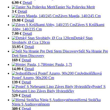
6.99 €
Detail
Tanier Na Polievku Merit
3 €
Detail
Záves Magda, 140/245 Cm
19.98 €
Detail
Záves S Krúžkami
Abby, 140/235 Cm
7.99 €
Detail
Detský Stan
Sivobiely, Ø Cca 120cm
33.95 €
Detail
Stôl Na Hranie Pre
Deti Stem Discovery
169 €
Detail
Hrniec Paula, 1,7l
14.99 €
Detail
Jednolôžková
Posteľ Azurro, 90x200 Cm
139 €
Detail
Posteľ S
Nebesami Lino Záves Biely Hviezdičky
529 €
Detail
Herná Stolička
Ninja S Audiosystémom
309 €
Detail