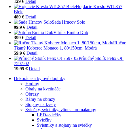
129 €
Detail
Hojdacie Kreslo Wl1.857
Biele
489 €
Detail
Sada Hrncov Solo
99.9 €
Detail
Vitrína Emilio Dub
399 €
Detail
Ručne
Tkaný Koberec Monaco 1, 80/150cm, Modrá
59.9 €
Detail
Príručný Stolík Felix Ot-
7597-02
19.95 €
Detail
Dekorácie a bytové doplnky
Hodiny
Obaly na kvetináče
Obrazy
Rámy na obrazy
Stojany na kvety
Sviečky, svietniky, vône a aromalampy
LED-sviečky
Sviečky
Svietniky a stojany na sviečky