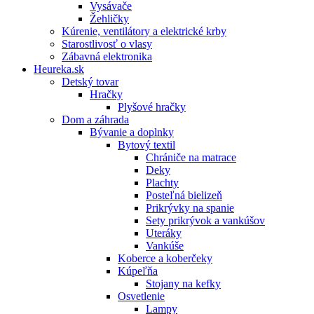
Vysávače
Žehličky
Kúrenie, ventilátory a elektrické krby
Starostlivosť o vlasy
Zábavná elektronika
Heureka.sk
Detský tovar
Hračky
Plyšové hračky
Dom a záhrada
Bývanie a doplnky
Bytový textil
Chrániče na matrace
Deky
Plachty
Posteľná bielizeň
Prikrývky na spanie
Sety prikrývok a vankúšov
Uteráky
Vankúše
Koberce a koberčeky
Kúpeľňa
Stojany na kefky
Osvetlenie
Lampy