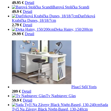
49.95 €
Detail
Barová Stolička Scandi
49.9 €
Detail
Darčeková
Krabička Dunes, 18/18/7cm
2.79 €
Detail
Deka Hainy, 150/200cm
29.99 €
Detail
Písací Stôl Yoris
209 €
Detail
Tv Nadstavec Glas
59.9 €
Detail
Sada
Tyčí Na Závesy Black Night-Based, 130-240cm