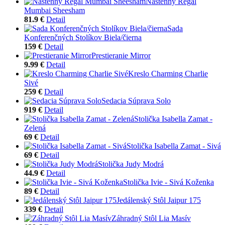
Nástenný Regál
Mumbai Sheesham
81.9 €
Detail
Sada
Konferenčných Stolíkov Biela/čierna
159 €
Detail
Prestieranie Mirror
9.99 €
Detail
Kreslo Charming Charlie
Sivé
259 €
Detail
Sedacia Súprava Solo
919 €
Detail
Stolička Isabella Zamat -
Zelená
69 €
Detail
Stolička Isabella Zamat - Sivá
69 €
Detail
Stolička Judy Modrá
44.9 €
Detail
Stolička Ivie - Sivá Koženka
89 €
Detail
Jedálenský Stôl Jaipur 175
339 €
Detail
Záhradný Stôl Lia Masív