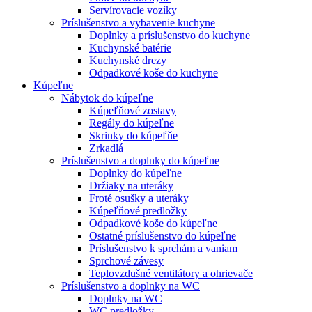
Servírovacie vozíky
Príslušenstvo a vybavenie kuchyne
Doplnky a príslušenstvo do kuchyne
Kuchynské batérie
Kuchynské drezy
Odpadkové koše do kuchyne
Kúpeľne
Nábytok do kúpeľne
Kúpeľňové zostavy
Regály do kúpeľne
Skrinky do kúpeľňe
Zrkadlá
Príslušenstvo a doplnky do kúpeľne
Doplnky do kúpeľne
Držiaky na uteráky
Froté osušky a uteráky
Kúpeľňové predložky
Odpadkové koše do kúpeľne
Ostatné príslušenstvo do kúpeľne
Príslušenstvo k sprchám a vaniam
Sprchové závesy
Teplovzdušné ventilátory a ohrievače
Príslušenstvo a doplnky na WC
Doplnky na WC
WC predložky