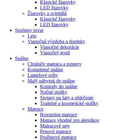
Klasické žiarovky
LED žiarovky
Žiarovky a svietidlá
Klasické žiarovky
LED žiarovky
Sezónny tovar
Leto
Vianočná výzdoba a doplnky
Vianočné dekorácie
Vianočný textil
Spálne
Chrániče matraca a toppery
Kompletné spálne
Lamelové rošty
Malý nábytok do spálne
Komody do spálne
Nočné stolíky
Stojany na šaty a oblečenie
Toaletné a kozmetické stolíky
Matrace
Boxspring matrace
Matrace vhodné pro alergikov
Matracové sety
Penové matrace
Pružinové matrace