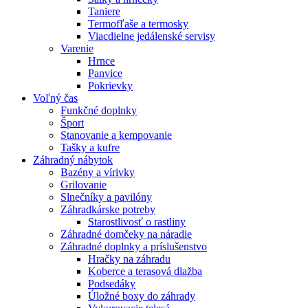
Taniere
Termofľaše a termosky
Viacdielne jedálenské servisy
Varenie
Hrnce
Panvice
Pokrievky
Voľný čas
Funkčné doplnky
Šport
Stanovanie a kempovanie
Tašky a kufre
Záhradný nábytok
Bazény a vírivky
Grilovanie
Slnečníky a pavilóny
Záhradkárske potreby
Starostlivosť o rastliny
Záhradné domčeky na náradie
Záhradné doplnky a príslušenstvo
Hračky na záhradu
Koberce a terasová dlažba
Podsedáky
Úložné boxy do záhrady