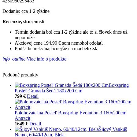
4250950295483
Dodanie: cca 1-2 týždne
Recenzie, skúsenosti
Termín dodania bol cca 1-2 týždne ale to si človek dnes už
nepomôže
Akciovej cene 194.90 € som nemohol odolať.
Podľa heureky najlacnejšie na moebelix.sk
info_outline
Viac info o produkte
Podobné produkty
Boxspring
Posteľ Granada Šedá 180x200 Cm
799 €
Detail
Polohovateľná Posteľ Boxspring Evolution 3 160x200cm
Antracit
1649 €
Detail
Šijový Vankúš
Nemo, 60/40/12cm, Biela