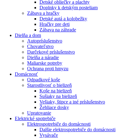
Detské obliečky a plachty
Doplnky k detským posteliam
Zábava a hračky
Detské autá a kolobežky
Hračky pre deti
Zábava na záhrade
Dielňa a dom
Autopríslušenstvo
Chovateľstvo
Darčekové príslušenstvo
Dielňa a náradie
Maliarske potreby
Ochrana proti hmyzu
Domácnosť
Odpadkové koše
Starostlivosť o bielizeň
Koše na bielizeň
Sušiaky na bielizeň
Vešiaky, štipce a iné príslušenstvo
Žehliace dosky
Upratovanie
Elektrické spotrebiče
Elektrospotrebiče do domácnosti
Dalšie elektrospotrebiče do domácnosti
Vysávače