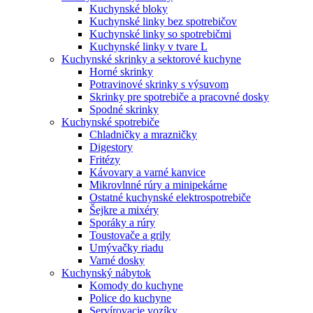
Kuchynské bloky
Kuchynské linky bez spotrebičov
Kuchynské linky so spotrebičmi
Kuchynské linky v tvare L
Kuchynské skrinky a sektorové kuchyne
Horné skrinky
Potravinové skrinky s výsuvom
Skrinky pre spotrebiče a pracovné dosky
Spodné skrinky
Kuchynské spotrebiče
Chladničky a mrazničky
Digestory
Fritézy
Kávovary a varné kanvice
Mikrovlnné rúry a minipekárne
Ostatné kuchynské elektrospotrebiče
Šejkre a mixéry
Sporáky a rúry
Toustovače a grily
Umývačky riadu
Varné dosky
Kuchynský nábytok
Komody do kuchyne
Police do kuchyne
Servírovacie vozíky