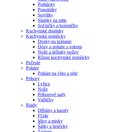
Podtácky
Popolníky
Servítky
Slamky na pitie
Soľničky a koreničky
Kuchynské doplnky
Kuchynské pomôcky
Dosky na krájanie
Dózy a poháre s vekom
Nože a držiaky nožov
Rôzne kuchynské pomôcky
Pečenie
Poháre
Poháre na víno a sekt
Príbory
Lyžice
Nože
Príborové sady
Vidličky
Riady
Džbány a karafy
Fľaše
Misy a misky
Šálky a hrnčeky
Taniere