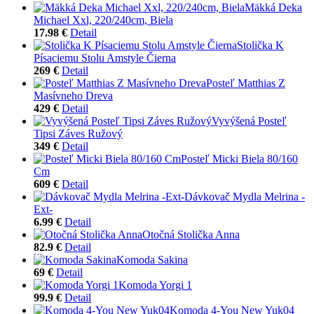
Mäkká Deka
Michael Xxl, 220/240cm, Biela
17.98 €
Detail
Stolička K
Písaciemu Stolu Amstyle Čierna
269 €
Detail
Posteľ Matthias Z
Masívneho Dreva
429 €
Detail
Vyvýšená Posteľ
Tipsi Záves Ružový
349 €
Detail
Posteľ Micki Biela 80/160
Cm
609 €
Detail
Dávkovač Mydla Melrina -
Ext-
6.99 €
Detail
Otočná Stolička Anna
82.9 €
Detail
Komoda Sakina
69 €
Detail
Komoda Yorgi 1
99.9 €
Detail
Komoda 4-You New Yuk04