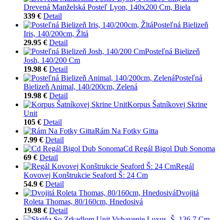
Drevená Manželská Posteľ Lyon, 140x200 Cm, Biela
339 €
Detail
Posteľná Bielizeň
Iris, 140/200cm, Žltá
29.95 €
Detail
Posteľná Bielizeň
Josh, 140/200 Cm
19.98 €
Detail
Posteľná
Bielizeň Animal, 140/200cm, Zelená
19.98 €
Detail
Korpus Šatníkovej Skrine
Unit
105 €
Detail
Rám Na Fotky Gitta
7.99 €
Detail
Cd Regál Bigol Dub Sonoma
69 €
Detail
Regál
Kovovej Konštrukcie Seaford Š: 24 Cm
54.9 €
Detail
Dvojitá
Roleta Thomas, 80/160cm, Hnedosivá
19.98 €
Detail