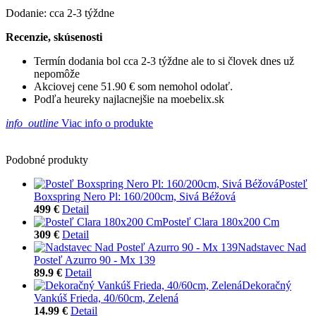
Dodanie: cca 2-3 týždne
Recenzie, skúsenosti
Termín dodania bol cca 2-3 týždne ale to si človek dnes už
nepomôže
Akciovej cene 51.90 € som nemohol odolať.
Podľa heureky najlacnejšie na moebelix.sk
info_outline
Viac info o produkte
Podobné produkty
Posteľ
Boxspring Nero Pl: 160/200cm, Sivá Béžová
499 €
Detail
Posteľ Clara 180x200 Cm
309 €
Detail
Nadstavec Nad
Posteľ Azurro 90 - Mx 139
89.9 €
Detail
Dekoračný
Vankúš Frieda, 40/60cm, Zelená
14.99 €
Detail