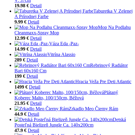
V: 37cm
19.98 €
Detail
Taburetka V Zelenej
A Prírodnej Farbe
9.99 €
Detail
Mop Na Podlahu
Cleanmaxx-Spray Mop
12.99 €
Detail
Váza Eda -Paz-
14.99 €
Detail
Vitrína Alassio
289 €
Detail
Rebrinový Radiátor
Bari 60x160 Cm
199 €
Detail
Hracia Veža Pre Deti Atlantic
1499 €
Detail
Plátaný
Koberec Malto, 100/150cm, Béžová
21.95 €
Detail
Zrkadlo Meo Čierny Rám
44.9 €
Detail
Detská
Posteľná Bielizeň Jungle Ca. 140x200cm
47.9 €
Detail