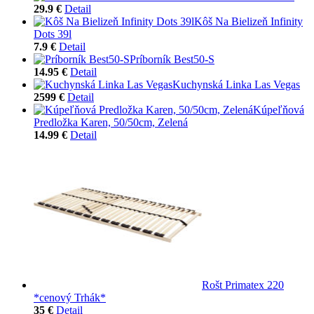
29.9 €
Detail
Kôš Na Bielizeň Infinity
Dots 39l
7.9 €
Detail
Príborník Best50-S
14.95 €
Detail
Kuchynská Linka Las Vegas
2599 €
Detail
Kúpeľňová
Predložka Karen, 50/50cm, Zelená
14.99 €
Detail
Rošt Primatex 220
*cenový Trhák*
35 €
Detail