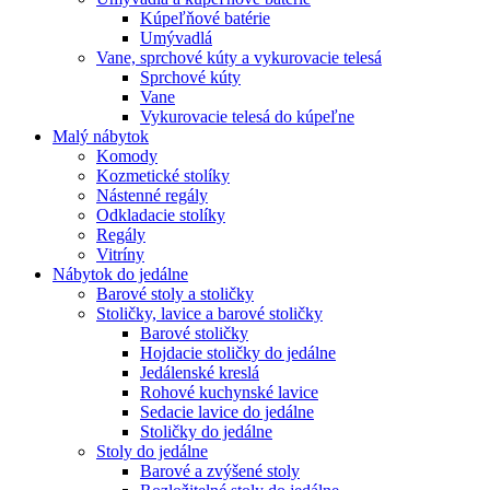
Kúpeľňové batérie
Umývadlá
Vane, sprchové kúty a vykurovacie telesá
Sprchové kúty
Vane
Vykurovacie telesá do kúpeľne
Malý nábytok
Komody
Kozmetické stolíky
Nástenné regály
Odkladacie stolíky
Regály
Vitríny
Nábytok do jedálne
Barové stoly a stoličky
Stoličky, lavice a barové stoličky
Barové stoličky
Hojdacie stoličky do jedálne
Jedálenské kreslá
Rohové kuchynské lavice
Sedacie lavice do jedálne
Stoličky do jedálne
Stoly do jedálne
Barové a zvýšené stoly