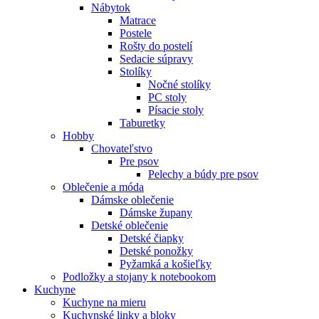
Nábytok
Matrace
Postele
Rošty do postelí
Sedacie súpravy
Stolíky
Nočné stolíky
PC stoly
Písacie stoly
Taburetky
Hobby
Chovateľstvo
Pre psov
Pelechy a búdy pre psov
Oblečenie a móda
Dámske oblečenie
Dámske župany
Detské oblečenie
Detské čiapky
Detské ponožky
Pyžamká a košieľky
Podložky a stojany k notebookom
Kuchyne
Kuchyne na mieru
Kuchynské linky a bloky