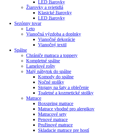
LED žiarovky
Žiarovky a svietidlá
Klasické žiarovky
LED žiarovky
Sezónny tovar
Leto
Vianočná výzdoba a doplnky
Vianočné dekorácie
Vianočný textil
Spálne
Chrániče matraca a toppery
Kompletné spálne
Lamelové rošty
Malý nábytok do spálne
Komody do spálne
Nočné stolíky
Stojany na šaty a oblečenie
Toaletné a kozmetické stolíky
Matrace
Boxspring matrace
Matrace vhodné pro alergikov
Matracové sety
Penové matrace
Pružinové matrace
Skladacie matrace pre hostí