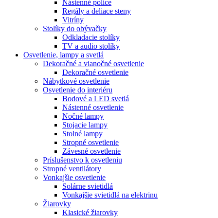
Nástenné police
Regály a deliace steny
Vitríny
Stolíky do obývačky
Odkladacie stolíky
TV a audio stolíky
Osvetlenie, lampy a svetlá
Dekoračné a vianočné osvetlenie
Dekoračné osvetlenie
Nábytkové osvetlenie
Osvetlenie do interiéru
Bodové a LED svetlá
Nástenné osvetlenie
Nočné lampy
Stojacie lampy
Stolné lampy
Stropné osvetlenie
Závesné osvetlenie
Príslušenstvo k osvetleniu
Stropné ventilátory
Vonkajšie osvetlenie
Solárne svietidlá
Vonkajšie svietidlá na elektrinu
Žiarovky
Klasické žiarovky