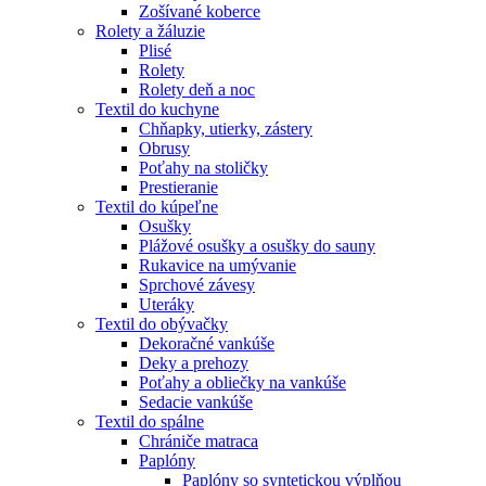
Zošívané koberce
Rolety a žáluzie
Plisé
Rolety
Rolety deň a noc
Textil do kuchyne
Chňapky, utierky, zástery
Obrusy
Poťahy na stoličky
Prestieranie
Textil do kúpeľne
Osušky
Plážové osušky a osušky do sauny
Rukavice na umývanie
Sprchové závesy
Uteráky
Textil do obývačky
Dekoračné vankúše
Deky a prehozy
Poťahy a obliečky na vankúše
Sedacie vankúše
Textil do spálne
Chrániče matraca
Paplóny
Paplóny so syntetickou výplňou