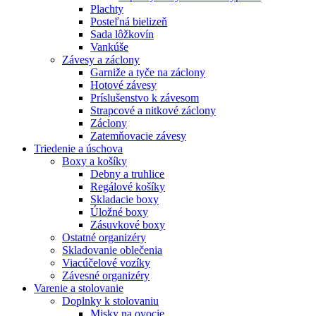
Plachty
Posteľná bielizeň
Sada lôžkovín
Vankúše
Závesy a záclony
Garniže a tyče na záclony
Hotové závesy
Príslušenstvo k závesom
Strapcové a nitkové záclony
Záclony
Zatemňovacie závesy
Triedenie a úschova
Boxy a košíky
Debny a truhlice
Regálové košíky
Skladacie boxy
Úložné boxy
Zásuvkové boxy
Ostatné organizéry
Skladovanie oblečenia
Viacúčelové vozíky
Závesné organizéry
Varenie a stolovanie
Doplnky k stolovaniu
Misky na ovocie