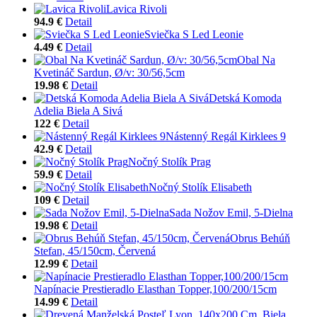
Lavica Rivoli
94.9 €
Detail
Sviečka S Led Leonie
4.49 €
Detail
Obal Na
Kvetináč Sardun, Ø/v: 30/56,5cm
19.98 €
Detail
Detská Komoda
Adelia Biela A Sivá
122 €
Detail
Nástenný Regál Kirklees 9
42.9 €
Detail
Nočný Stolík Prag
59.9 €
Detail
Nočný Stolík Elisabeth
109 €
Detail
Sada Nožov Emil, 5-Dielna
19.98 €
Detail
Obrus Behúň
Stefan, 45/150cm, Červená
12.99 €
Detail
Napínacie Prestieradlo Elasthan Topper,100/200/15cm
14.99 €
Detail