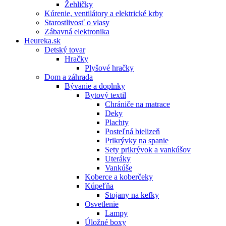
Žehličky
Kúrenie, ventilátory a elektrické krby
Starostlivosť o vlasy
Zábavná elektronika
Heureka.sk
Detský tovar
Hračky
Plyšové hračky
Dom a záhrada
Bývanie a doplnky
Bytový textil
Chrániče na matrace
Deky
Plachty
Posteľná bielizeň
Prikrývky na spanie
Sety prikrývok a vankúšov
Uteráky
Vankúše
Koberce a koberčeky
Kúpeľňa
Stojany na kefky
Osvetlenie
Lampy
Úložné boxy