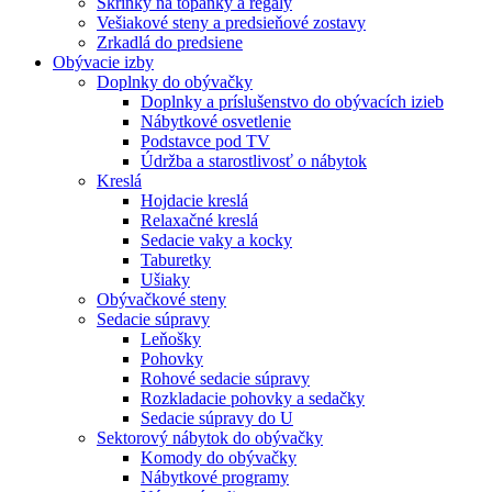
Skrinky na topánky a regály
Vešiakové steny a predsieňové zostavy
Zrkadlá do predsiene
Obývacie izby
Doplnky do obývačky
Doplnky a príslušenstvo do obývacích izieb
Nábytkové osvetlenie
Podstavce pod TV
Údržba a starostlivosť o nábytok
Kreslá
Hojdacie kreslá
Relaxačné kreslá
Sedacie vaky a kocky
Taburetky
Ušiaky
Obývačkové steny
Sedacie súpravy
Leňošky
Pohovky
Rohové sedacie súpravy
Rozkladacie pohovky a sedačky
Sedacie súpravy do U
Sektorový nábytok do obývačky
Komody do obývačky
Nábytkové programy