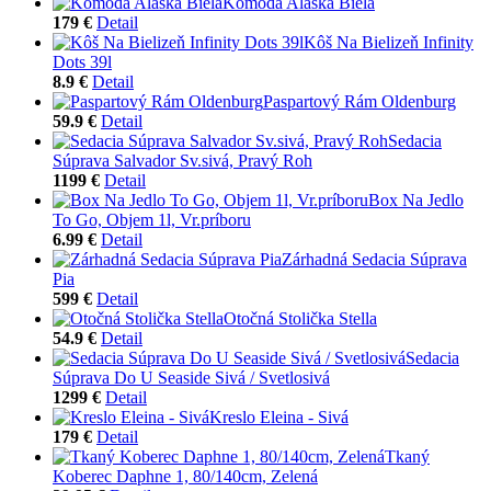
Komoda Alaska Biela
179 €
Detail
Kôš Na Bielizeň Infinity
Dots 39l
8.9 €
Detail
Paspartový Rám Oldenburg
59.9 €
Detail
Sedacia
Súprava Salvador Sv.sivá, Pravý Roh
1199 €
Detail
Box Na Jedlo
To Go, Objem 1l, Vr.príboru
6.99 €
Detail
Zárhadná Sedacia Súprava
Pia
599 €
Detail
Otočná Stolička Stella
54.9 €
Detail
Sedacia
Súprava Do U Seaside Sivá / Svetlosivá
1299 €
Detail
Kreslo Eleina - Sivá
179 €
Detail
Tkaný
Koberec Daphne 1, 80/140cm, Zelená