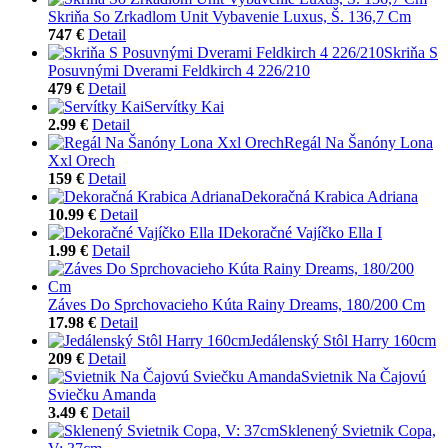
Skriňa So Zrkadlom Unit Vybavenie Luxus, Š. 136,7 Cm
747 €
Detail
Skriňa S
Posuvnými Dverami Feldkirch 4 226/210
479 €
Detail
Servítky Kai
2.99 €
Detail
Regál Na Šanóny Lona
Xxl Orech
159 €
Detail
Dekoračná Krabica Adriana
10.99 €
Detail
Dekoračné Vajíčko Ella I
1.99 €
Detail
Záves Do Sprchovacieho Kúta Rainy Dreams, 180/200 Cm
17.98 €
Detail
Jedálenský Stôl Harry 160cm
209 €
Detail
Svietnik Na Čajovú
Sviečku Amanda
3.49 €
Detail
Sklenený Svietnik Copa,