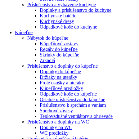
Príslušenstvo a vybavenie kuchyne
Doplnky a príslušenstvo do kuchyne
Kuchynské batérie
Kuchynské drezy
Odpadkové koše do kuchyne
Kúpeľne
Nábytok do kúpeľne
Kúpeľňové zostavy
Regály do kúpeľne
Skrinky do kúpeľňe
Zrkadlá
Príslušenstvo a doplnky do kúpeľne
Doplnky do kúpeľne
Držiaky na uteráky
Froté osušky a uteráky
Kúpeľňové predložky
Odpadkové koše do kúpeľne
Ostatné príslušenstvo do kúpeľne
Príslušenstvo k sprchám a vaniam
Sprchové závesy
Teplovzdušné ventilátory a ohrievače
Príslušenstvo a doplnky na WC
Doplnky na WC
WC predložky
Umývadlá a kúpeľňové batérie