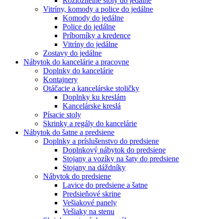
Rozložitelné stoly do jedálne
Vitríny, komody a police do jedálne
Komody do jedálne
Police do jedálne
Príborníky a kredence
Vitríny do jedálne
Zostavy do jedálne
Nábytok do kancelárie a pracovne
Doplnky do kancelárie
Kontajnery
Otáčacie a kancelárske stoličky
Doplnky ku kreslám
Kancelárske kreslá
Písacie stoly
Skrinky a regály do kancelárie
Nábytok do šatne a predsiene
Doplnky a príslušenstvo do predsiene
Doplnkový nábytok do predsiene
Stojany a vozíky na šaty do predsiene
Stojany na dáždníky
Nábytok do predsiene
Lavice do predsiene a šatne
Predsieňové skrine
Vešiakové panely
Vešiaky na stenu