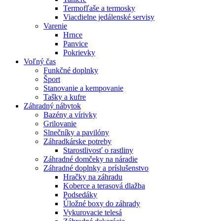
Termofľaše a termosky
Viacdielne jedálenské servisy
Varenie
Hrnce
Panvice
Pokrievky
Voľný čas
Funkčné doplnky
Šport
Stanovanie a kempovanie
Tašky a kufre
Záhradný nábytok
Bazény a vírivky
Grilovanie
Slnečníky a pavilóny
Záhradkárske potreby
Starostlivosť o rastliny
Záhradné domčeky na náradie
Záhradné doplnky a príslušenstvo
Hračky na záhradu
Koberce a terasová dlažba
Podsedáky
Úložné boxy do záhrady
Vykurovacie telesá