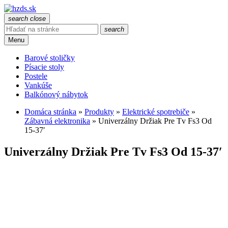
search
close
search
Menu
Barové stoličky
Písacie stoly
Postele
Vankúše
Balkónový nábytok
Domáca stránka
»
Produkty
»
Elektrické spotrebiče
»
Zábavná elektronika
»
Univerzálny Držiak Pre Tv Fs3 Od
15-37′
Univerzálny Držiak Pre Tv Fs3 Od 15-37′