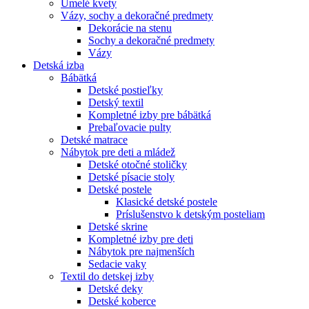
Umelé kvety
Vázy, sochy a dekoračné predmety
Dekorácie na stenu
Sochy a dekoračné predmety
Vázy
Detská izba
Bábätká
Detské postieľky
Detský textil
Kompletné izby pre bábätká
Prebaľovacie pulty
Detské matrace
Nábytok pre deti a mládež
Detské otočné stoličky
Detské písacie stoly
Detské postele
Klasické detské postele
Príslušenstvo k detským posteliam
Detské skrine
Kompletné izby pre deti
Nábytok pre najmenších
Sedacie vaky
Textil do detskej izby
Detské deky
Detské koberce