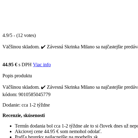
4.9/5 - (12 votes)
Väčšinou skladom. ✔️ Závesná Skrinka Milano sa najčastejšie predáv
44.95 €
s DPH
Viac info
Popis produktu
Väčšinou skladom. ✔️ Závesná Skrinka Milano sa najčastejšie predáv
kódom: 9010585045779
Dodanie: cca 1-2 týždne
Recenzie, skúsenosti
Termín dodania bol cca 1-2 týždne ale to si človek dnes už ne
Akciovej cene 44.95 € som nemohol odolať.
Podľa heureky najlacnejšie na moebelix.sk