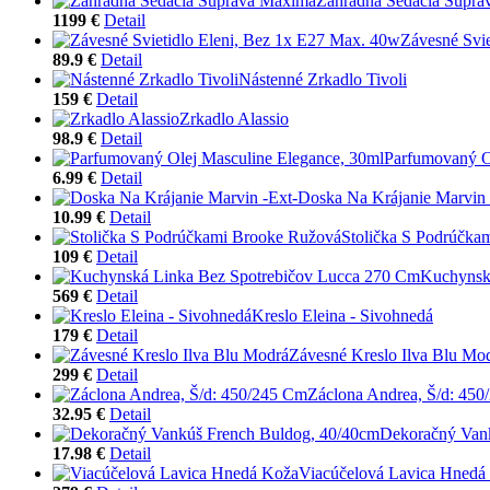
Záhradná Sedacia Súpr
1199 €
Detail
Závesné Svi
89.9 €
Detail
Nástenné Zrkadlo Tivoli
159 €
Detail
Zrkadlo Alassio
98.9 €
Detail
Parfumovaný O
6.99 €
Detail
Doska Na Krájanie Marvin 
10.99 €
Detail
Stolička S Podrúčka
109 €
Detail
Kuchynsk
569 €
Detail
Kreslo Eleina - Sivohnedá
179 €
Detail
Závesné Kreslo Ilva Blu Mo
299 €
Detail
Záclona Andrea, Š/d: 45
32.95 €
Detail
Dekoračný Van
17.98 €
Detail
Viacúčelová Lavica Hnedá