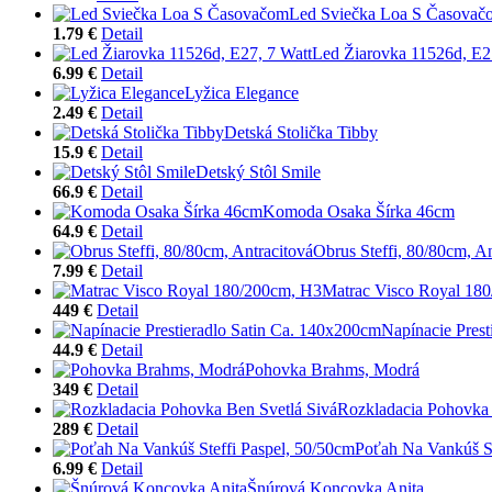
Led Sviečka Loa S Časovač
1.79 €
Detail
Led Žiarovka 11526d, E2
6.99 €
Detail
Lyžica Elegance
2.49 €
Detail
Detská Stolička Tibby
15.9 €
Detail
Detský Stôl Smile
66.9 €
Detail
Komoda Osaka Šírka 46cm
64.9 €
Detail
Obrus Steffi, 80/80cm, An
7.99 €
Detail
Matrac Visco Royal 18
449 €
Detail
Napínacie Pres
44.9 €
Detail
Pohovka Brahms, Modrá
349 €
Detail
Rozkladacia Pohovka 
289 €
Detail
Poťah Na Vankúš St
6.99 €
Detail
Šnúrová Koncovka Anita