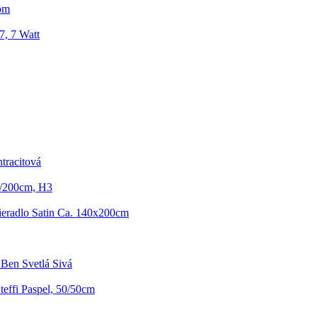
om
7, 7 Watt
tracitová
0/200cm, H3
tieradlo Satin Ca. 140x200cm
Ben Svetlá Sivá
effi Paspel, 50/50cm