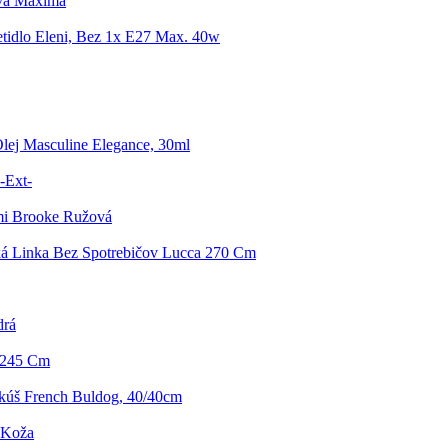
ava Maxima
etidlo Eleni, Bez 1x E27 Max. 40w
lej Masculine Elegance, 30ml
-Ext-
mi Brooke Ružová
á Linka Bez Spotrebičov Lucca 270 Cm
drá
0/245 Cm
kúš French Buldog, 40/40cm
 Koža