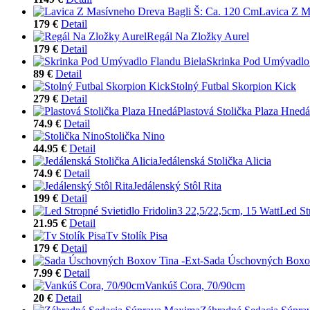
Lavica Z M
179 €
Detail
Regál Na Zložky Aurel
179 €
Detail
Skrinka Pod Umývadlo 
89 €
Detail
Stolný Futbal Skorpion Kick
279 €
Detail
Plastová Stolička Plaza Hnedá
74.9 €
Detail
Stolička Nino
44.95 €
Detail
Jedálenská Stolička Alicia
74.9 €
Detail
Jedálenský Stôl Rita
199 €
Detail
Led St
21.95 €
Detail
Tv Stolík Pisa
179 €
Detail
Sada Úschovných Boxov
7.99 €
Detail
Vankúš Cora, 70/90cm
20 €
Detail