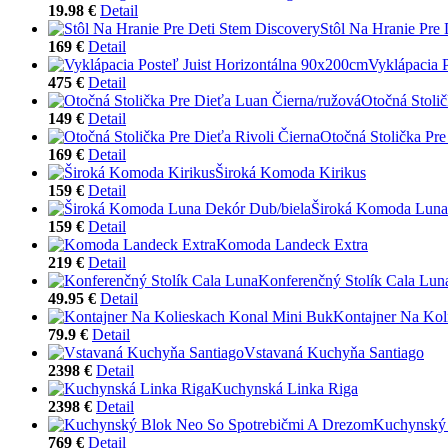
19.98 €
Detail
Stôl Na Hranie Pre 
169 €
Detail
Vyklápacia 
475 €
Detail
Otočná Stoli
149 €
Detail
Otočná Stolička Pre
169 €
Detail
Široká Komoda Kirikus
159 €
Detail
Široká Komoda Luna
159 €
Detail
Komoda Landeck Extra
219 €
Detail
Konferenčný Stolík Cala Lun
49.95 €
Detail
Kontajner Na Kol
79.9 €
Detail
Vstavaná Kuchyňa Santiago
2398 €
Detail
Kuchynská Linka Riga
2398 €
Detail
Kuchynský 
769 €
Detail