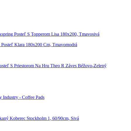
spring Posteľ S Topperom Lisa 180x200, Tmavosivá
 Posteľ Klara 180x200 Cm, Tmavomodrá
osteľ S Priestorom Na Hru Theo R Záves Béžovo-Zelený
 Industry - Coffee Pads
aný Koberec Stockholm 1, 60/90cm, Sivá