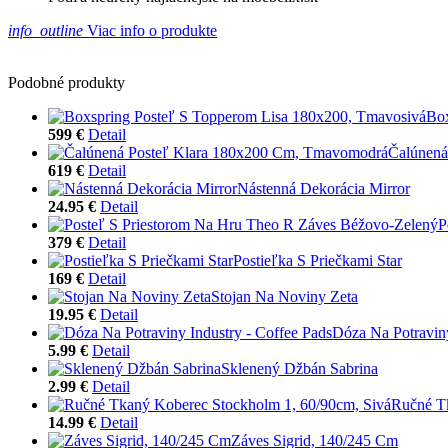
info_outline
Viac info o produkte
Podobné produkty
Box
599 €
Detail
Čalúnená
619 €
Detail
Nástenná Dekorácia Mirror
24.95 €
Detail
P
379 €
Detail
Postieľka S Priečkami Star
169 €
Detail
Stojan Na Noviny Zeta
19.95 €
Detail
Dóza Na Potraviny
5.99 €
Detail
Sklenený Džbán Sabrina
2.99 €
Detail
Ručné Tk
14.99 €
Detail
Záves Sigrid, 140/245 Cm