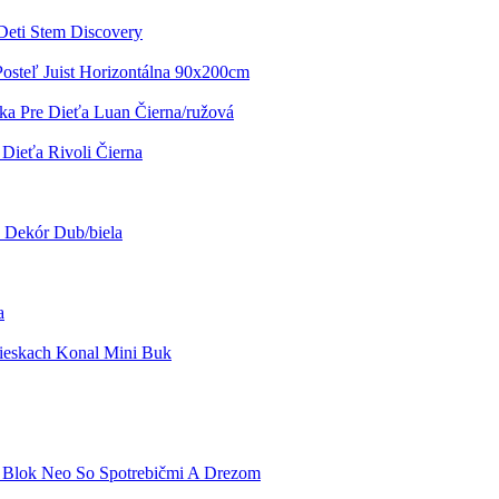
Deti Stem Discovery
Posteľ Juist Horizontálna 90x200cm
čka Pre Dieťa Luan Čierna/ružová
 Dieťa Rivoli Čierna
 Dekór Dub/biela
a
ieskach Konal Mini Buk
Blok Neo So Spotrebičmi A Drezom