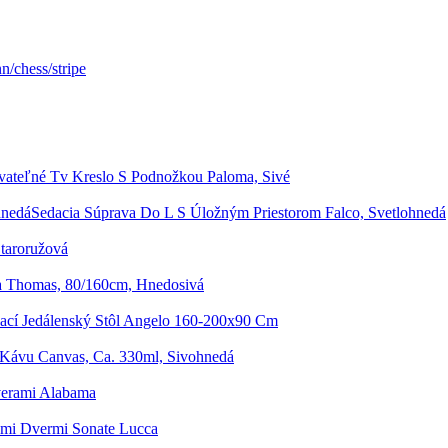
/chess/stripe
vateľné Tv Kreslo S Podnožkou Paloma, Sivé
Sedacia Súprava Do L S Úložným Priestorom Falco, Svetlohnedá
Staroružová
ta Thomas, 80/160cm, Hnedosivá
ací Jedálenský Stôl Angelo 160-200x90 Cm
Kávu Canvas, Ca. 330ml, Sivohnedá
verami Alabama
ými Dvermi Sonate Lucca