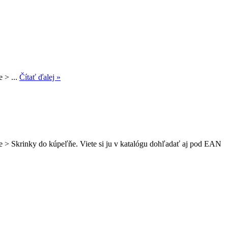
 > ...
Čítať ďalej »
e > Skrinky do kúpeľňe. Viete si ju v katalógu dohľadať aj pod EAN