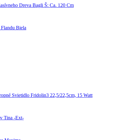
asívneho Dreva Bagli Š: Ca. 120 Cm
Flandu Biela
ropné Svietidlo Fridolin3 22,5/22,5cm, 15 Watt
 Tina -Ext-