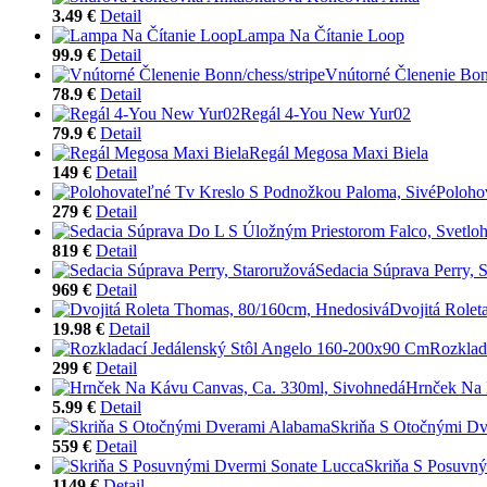
3.49 €
Detail
Lampa Na Čítanie Loop
99.9 €
Detail
Vnútorné Členenie Bonn
78.9 €
Detail
Regál 4-You New Yur02
79.9 €
Detail
Regál Megosa Maxi Biela
149 €
Detail
Poloho
279 €
Detail
819 €
Detail
Sedacia Súprava Perry, 
969 €
Detail
Dvojitá Role
19.98 €
Detail
Rozklad
299 €
Detail
Hrnček Na 
5.99 €
Detail
Skriňa S Otočnými D
559 €
Detail
Skriňa S Posuvn
1149 €
Detail