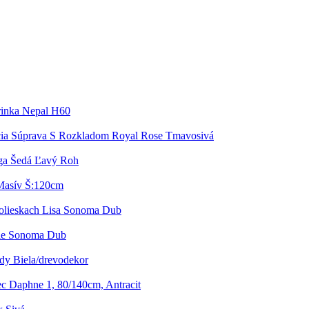
inka Nepal H60
ia Súprava S Rozkladom Royal Rose Tmavosivá
ga Šedá Ľavý Roh
 Masív Š:120cm
olieskach Lisa Sonoma Dub
lie Sonoma Dub
dy Biela/drevodekor
c Daphne 1, 80/140cm, Antracit