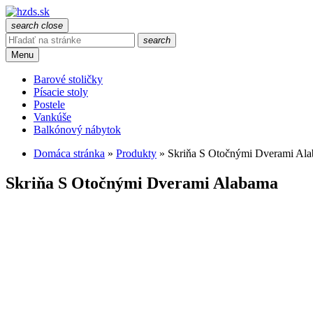
search
close
search
Menu
Barové stoličky
Písacie stoly
Postele
Vankúše
Balkónový nábytok
Domáca stránka
»
Produkty
»
Skriňa S Otočnými Dverami Al
Skriňa S Otočnými Dverami Alabama