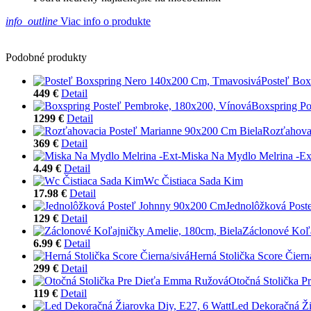
info_outline
Viac info o produkte
Podobné produkty
Posteľ Bo
449 €
Detail
Boxspring Po
1299 €
Detail
Rozťahova
369 €
Detail
Miska Na Mydlo Melrina -Ex
4.49 €
Detail
Wc Čistiaca Sada Kim
17.98 €
Detail
Jednolôžková Pos
129 €
Detail
Záclonové Koľa
6.99 €
Detail
Herná Stolička Score Čiern
299 €
Detail
Otočná Stolička 
119 €
Detail
Led Dekoračná Ži