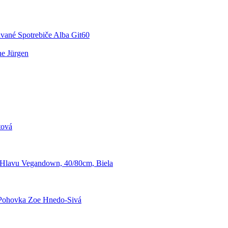
vané Spotrebiče Alba Git60
e Jürgen
tová
Hlavu Vegandown, 40/80cm, Biela
Pohovka Zoe Hnedo-Sivá