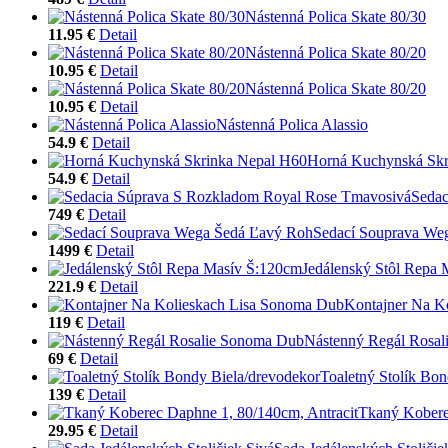
Nástenná Polica Skate 80/30
11.95 €
Detail
Nástenná Polica Skate 80/20
10.95 €
Detail
Nástenná Polica Skate 80/20
10.95 €
Detail
Nástenná Polica Alassio
54.9 €
Detail
Horná Kuchynská Skr
54.9 €
Detail
Sedac
749 €
Detail
Sedací Souprava We
1499 €
Detail
Jedálenský Stôl Repa
221.9 €
Detail
Kontajner Na K
119 €
Detail
Nástenný Regál Rosa
69 €
Detail
Toaletný Stolík Bon
139 €
Detail
Tkaný Kobere
29.95 €
Detail