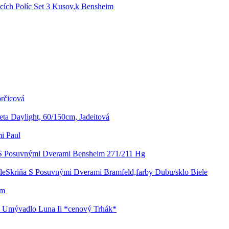
cích Políc Set 3 Kusov,k Bensheim
rčicová
eta Daylight, 60/150cm, Jadeitová
i Paul
 S Posuvnými Dverami Bensheim 271/211 Hg
Skriňa S Posuvnými Dverami Bramfeld,farby Dubu/sklo Biele
cm
d Umývadlo Luna Ii *cenový Trhák*