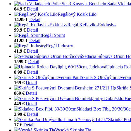
Sada Vklada
64.9 €
Detail
Regálový Košík Lilo
14.99 €
Detail
Regál Keflavik -Exklusiv-
99.9 €
Detail
Regál Sprint
41.95 €
Detail
Regál Industry
41.9 €
Detail
Sedacia Súprava Orion Ho
1599 €
Detail
Upínacia Rol
8.99 €
Detail
Skriňa S Otočnými Dveram
169 €
Detail
Skriňa
869 €
Detail
449 €
Detail
Skladací Box Fibi, 30/30/30
3.99 €
Detail
Skrinka Po
17 €
Detail
Vysoká Skrinka Tia