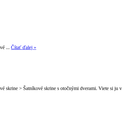
vé ...
Čítať ďalej »
 skrine > Šatníkové skrine s otočnými dverami. Viete si ju v