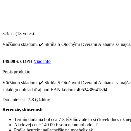
3.3/5 - (18 votes)
Väčšinou skladom. ✔️ Skriňa S Otočnými Dverami Alabama sa najčaste
149.00 €
s DPH
Viac info
Popis produktu
Väčšinou skladom. ✔️ Skriňa S Otočnými Dverami Alabama sa najčastej
katalógu dohľadať aj pod EAN kódom: 4052438641894
Dodanie: cca 7-8 týždňov
Recenzie, skúsenosti
Termín dodania bol cca 7-8 týždňov ale to si človek dnes už 
Akciovej cene 149.00 € som nemohol odolať.
Podľa heureky najlacnejšie na moebelix.sk