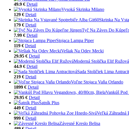
49.9 €
Detail
Vysoká Skrinka Milano
129 €
Detail
Skrinka Na Vsta
179 €
Detail
Tyč Na Záves Do Kúpeľn
7.99 €
Detail
Stojaca Lampa Piper
119 €
Detail
Vešiak Na Odev Mecki
29.95 €
Detail
Moderná Stolička Elif Ružová
44.9 €
Detail
Sada Stoličiek Lima Antraci
219 €
Detail
Voľne Stojaca Vaňa Orlando
1899 €
Detail
Vankúš Pod 
29.95 €
Detail
Šatník Plus
449 €
Detail
Veľká Záhradná 
999 €
Detail
Závesné Kreslo Belisa
489 €
Detail