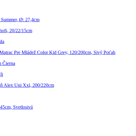
f Summer, Ø: 27,4cm
hofi, 20/22/15cm
da
Matrac Pre Mládež Color Kid Grey, 120/200cm, Sivý Poťah
m Čierna
Ii
eň Alex Uni Xxl, 200/220cm
/45cm, Svetlosivá