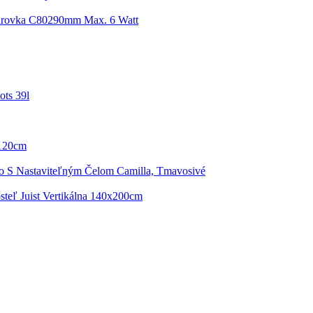
arovka C80290mm Max. 6 Watt
ots 39l
 120cm
o S Nastaviteľným Čelom Camilla, Tmavosivé
steľ Juist Vertikálna 140x200cm