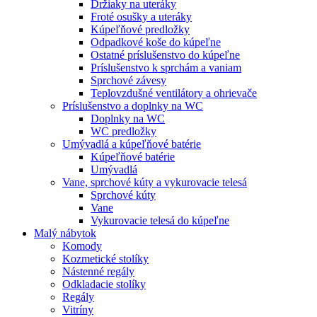
Držiaky na uteráky
Froté osušky a uteráky
Kúpeľňové predložky
Odpadkové koše do kúpeľne
Ostatné príslušenstvo do kúpeľne
Príslušenstvo k sprchám a vaniam
Sprchové závesy
Teplovzdušné ventilátory a ohrievače
Príslušenstvo a doplnky na WC
Doplnky na WC
WC predložky
Umývadlá a kúpeľňové batérie
Kúpeľňové batérie
Umývadlá
Vane, sprchové kúty a vykurovacie telesá
Sprchové kúty
Vane
Vykurovacie telesá do kúpeľne
Malý nábytok
Komody
Kozmetické stolíky
Nástenné regály
Odkladacie stolíky
Regály
Vitríny