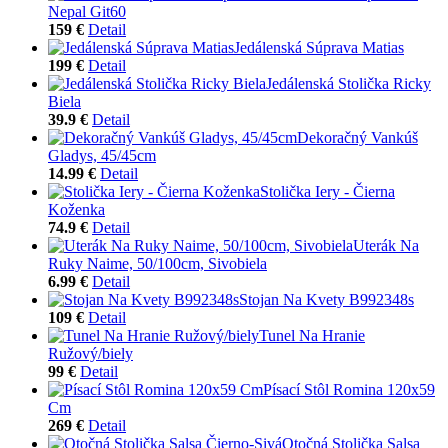
Nepal Git60
159 €
Detail
Jedálenská Súprava Matias
199 €
Detail
Jedálenská Stolička Ricky
Biela
39.9 €
Detail
Dekoračný Vankúš
Gladys, 45/45cm
14.99 €
Detail
Stolička Iery - Čierna
Koženka
74.9 €
Detail
Uterák Na
Ruky Naime, 50/100cm, Sivobiela
6.99 €
Detail
Stojan Na Kvety B992348s
109 €
Detail
Tunel Na Hranie
Ružový/biely
99 €
Detail
Písací Stôl Romina 120x59
Cm
269 €
Detail
Otočná Stolička Salsa