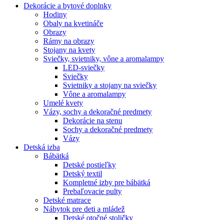
Dekorácie a bytové doplnky
Hodiny
Obaly na kvetináče
Obrazy
Rámy na obrazy
Stojany na kvety
Sviečky, svietniky, vône a aromalampy
LED-sviečky
Sviečky
Svietniky a stojany na sviečky
Vône a aromalampy
Umelé kvety
Vázy, sochy a dekoračné predmety
Dekorácie na stenu
Sochy a dekoračné predmety
Vázy
Detská izba
Bábätká
Detské postieľky
Detský textil
Kompletné izby pre bábätká
Prebaľovacie pulty
Detské matrace
Nábytok pre deti a mládež
Detské otočné stoličky