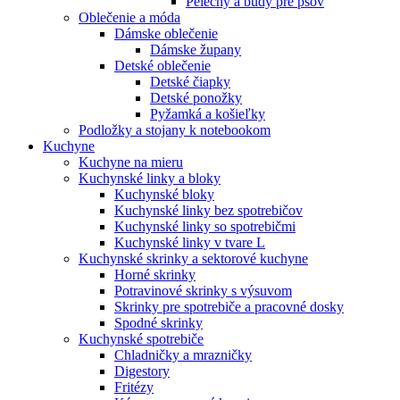
Pelechy a búdy pre psov
Oblečenie a móda
Dámske oblečenie
Dámske župany
Detské oblečenie
Detské čiapky
Detské ponožky
Pyžamká a košieľky
Podložky a stojany k notebookom
Kuchyne
Kuchyne na mieru
Kuchynské linky a bloky
Kuchynské bloky
Kuchynské linky bez spotrebičov
Kuchynské linky so spotrebičmi
Kuchynské linky v tvare L
Kuchynské skrinky a sektorové kuchyne
Horné skrinky
Potravinové skrinky s výsuvom
Skrinky pre spotrebiče a pracovné dosky
Spodné skrinky
Kuchynské spotrebiče
Chladničky a mrazničky
Digestory
Fritézy