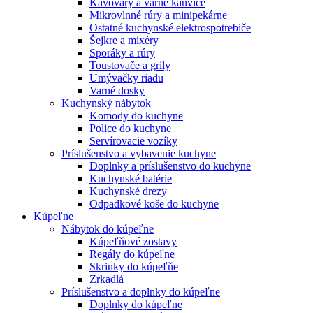
Kávovary a varné kanvice
Mikrovlnné rúry a minipekárne
Ostatné kuchynské elektrospotrebiče
Šejkre a mixéry
Sporáky a rúry
Toustovače a grily
Umývačky riadu
Varné dosky
Kuchynský nábytok
Komody do kuchyne
Police do kuchyne
Servírovacie vozíky
Príslušenstvo a vybavenie kuchyne
Doplnky a príslušenstvo do kuchyne
Kuchynské batérie
Kuchynské drezy
Odpadkové koše do kuchyne
Kúpeľne
Nábytok do kúpeľne
Kúpeľňové zostavy
Regály do kúpeľne
Skrinky do kúpeľňe
Zrkadlá
Príslušenstvo a doplnky do kúpeľne
Doplnky do kúpeľne