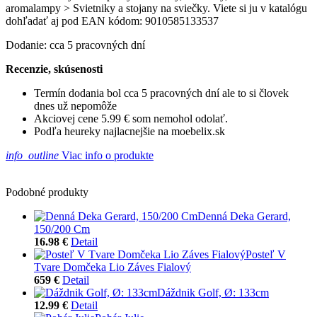
aromalampy > Svietniky a stojany na sviečky. Viete si ju v katalógu
dohľadať aj pod EAN kódom: 9010585133537
Dodanie: cca 5 pracovných dní
Recenzie, skúsenosti
Termín dodania bol cca 5 pracovných dní ale to si človek
dnes už nepomôže
Akciovej cene 5.99 € som nemohol odolať.
Podľa heureky najlacnejšie na moebelix.sk
info_outline
Viac info o produkte
Podobné produkty
Denná Deka Gerard,
150/200 Cm
16.98 €
Detail
Posteľ V
Tvare Domčeka Lio Záves Fialový
659 €
Detail
Dáždnik Golf, Ø: 133cm
12.99 €
Detail