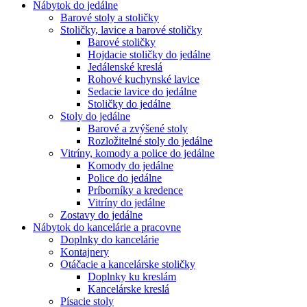
Nábytok do jedálne
Barové stoly a stoličky
Stoličky, lavice a barové stoličky
Barové stoličky
Hojdacie stoličky do jedálne
Jedálenské kreslá
Rohové kuchynské lavice
Sedacie lavice do jedálne
Stoličky do jedálne
Stoly do jedálne
Barové a zvýšené stoly
Rozložitelné stoly do jedálne
Vitríny, komody a police do jedálne
Komody do jedálne
Police do jedálne
Príborníky a kredence
Vitríny do jedálne
Zostavy do jedálne
Nábytok do kancelárie a pracovne
Doplnky do kancelárie
Kontajnery
Otáčacie a kancelárske stoličky
Doplnky ku kreslám
Kancelárske kreslá
Písacie stoly