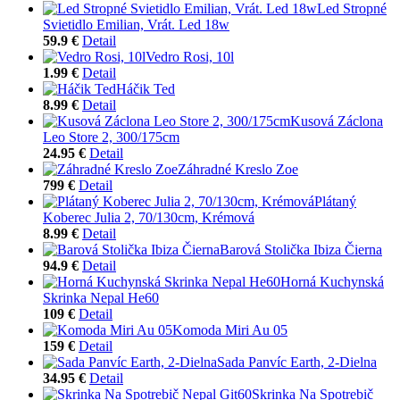
Led Stropné
Svietidlo Emilian, Vrát. Led 18w
59.9 €
Detail
Vedro Rosi, 10l
1.99 €
Detail
Háčik Ted
8.99 €
Detail
Kusová Záclona
Leo Store 2, 300/175cm
24.95 €
Detail
Záhradné Kreslo Zoe
799 €
Detail
Plátaný
Koberec Julia 2, 70/130cm, Krémová
8.99 €
Detail
Barová Stolička Ibiza Čierna
94.9 €
Detail
Horná Kuchynská
Skrinka Nepal He60
109 €
Detail
Komoda Miri Au 05
159 €
Detail
Sada Panvíc Earth, 2-Dielna
34.95 €
Detail
Skrinka Na Spotrebič