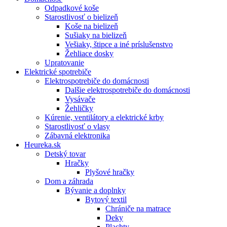
Odpadkové koše
Starostlivosť o bielizeň
Koše na bielizeň
Sušiaky na bielizeň
Vešiaky, štipce a iné príslušenstvo
Žehliace dosky
Upratovanie
Elektrické spotrebiče
Elektrospotrebiče do domácnosti
Dalšie elektrospotrebiče do domácnosti
Vysávače
Žehličky
Kúrenie, ventilátory a elektrické krby
Starostlivosť o vlasy
Zábavná elektronika
Heureka.sk
Detský tovar
Hračky
Plyšové hračky
Dom a záhrada
Bývanie a doplnky
Bytový textil
Chrániče na matrace
Deky
Plachty