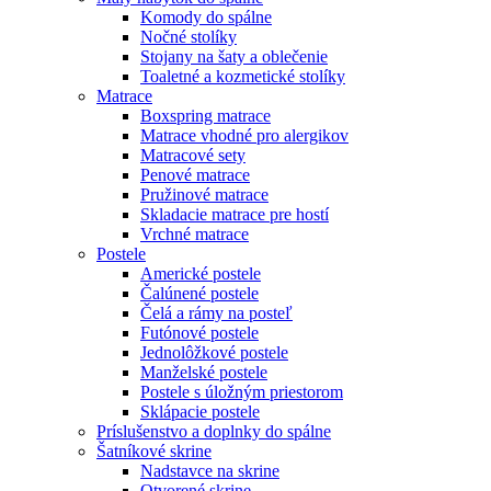
Komody do spálne
Nočné stolíky
Stojany na šaty a oblečenie
Toaletné a kozmetické stolíky
Matrace
Boxspring matrace
Matrace vhodné pro alergikov
Matracové sety
Penové matrace
Pružinové matrace
Skladacie matrace pre hostí
Vrchné matrace
Postele
Americké postele
Čalúnené postele
Čelá a rámy na posteľ
Futónové postele
Jednolôžkové postele
Manželské postele
Postele s úložným priestorom
Sklápacie postele
Príslušenstvo a doplnky do spálne
Šatníkové skrine
Nadstavce na skrine
Otvorené skrine