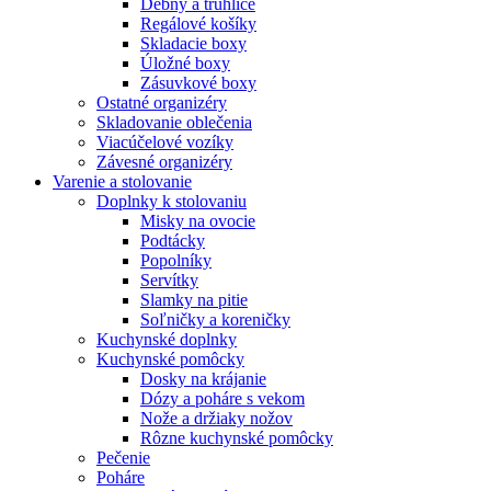
Debny a truhlice
Regálové košíky
Skladacie boxy
Úložné boxy
Zásuvkové boxy
Ostatné organizéry
Skladovanie oblečenia
Viacúčelové vozíky
Závesné organizéry
Varenie a stolovanie
Doplnky k stolovaniu
Misky na ovocie
Podtácky
Popolníky
Servítky
Slamky na pitie
Soľničky a koreničky
Kuchynské doplnky
Kuchynské pomôcky
Dosky na krájanie
Dózy a poháre s vekom
Nože a držiaky nožov
Rôzne kuchynské pomôcky
Pečenie
Poháre