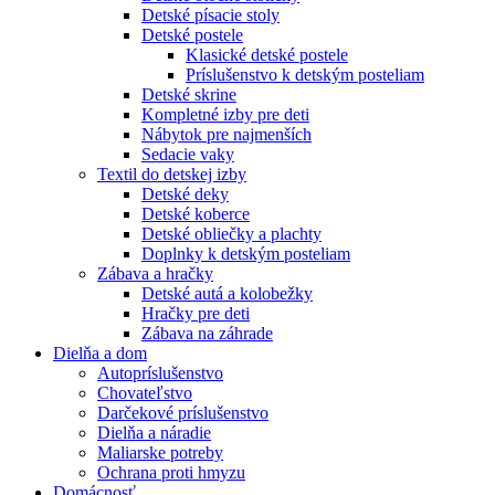
Detské písacie stoly
Detské postele
Klasické detské postele
Príslušenstvo k detským posteliam
Detské skrine
Kompletné izby pre deti
Nábytok pre najmenších
Sedacie vaky
Textil do detskej izby
Detské deky
Detské koberce
Detské obliečky a plachty
Doplnky k detským posteliam
Zábava a hračky
Detské autá a kolobežky
Hračky pre deti
Zábava na záhrade
Dielňa a dom
Autopríslušenstvo
Chovateľstvo
Darčekové príslušenstvo
Dielňa a náradie
Maliarske potreby
Ochrana proti hmyzu
Domácnosť