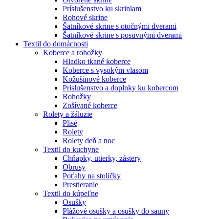
Príslušenstvo ku skriniam
Rohové skrine
Šatníkové skrine s otočnými dverami
Šatníkové skrine s posuvnými dverami
Textil do domácnosti
Koberce a rohožky
Hladko tkané koberce
Koberce s vysokým vlasom
Kožušinové koberce
Príslušenstvo a doplnky ku kobercom
Rohožky
Zošívané koberce
Rolety a žáluzie
Plisé
Rolety
Rolety deň a noc
Textil do kuchyne
Chňapky, utierky, zástery
Obrusy
Poťahy na stoličky
Prestieranie
Textil do kúpeľne
Osušky
Plážové osušky a osušky do sauny