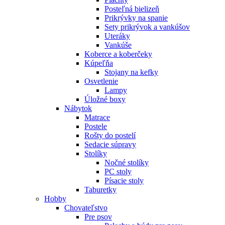
Posteľná bielizeň
Prikrývky na spanie
Sety prikrývok a vankúšov
Uteráky
Vankúše
Koberce a koberčeky
Kúpeľňa
Stojany na kefky
Osvetlenie
Lampy
Úložné boxy
Nábytok
Matrace
Postele
Rošty do postelí
Sedacie súpravy
Stolíky
Nočné stolíky
PC stoly
Písacie stoly
Taburetky
Hobby
Chovateľstvo
Pre psov