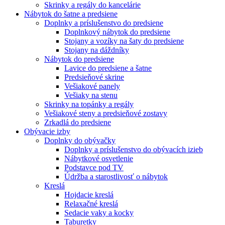
Skrinky a regály do kancelárie
Nábytok do šatne a predsiene
Doplnky a príslušenstvo do predsiene
Doplnkový nábytok do predsiene
Stojany a vozíky na šaty do predsiene
Stojany na dáždníky
Nábytok do predsiene
Lavice do predsiene a šatne
Predsieňové skrine
Vešiakové panely
Vešiaky na stenu
Skrinky na topánky a regály
Vešiakové steny a predsieňové zostavy
Zrkadlá do predsiene
Obývacie izby
Doplnky do obývačky
Doplnky a príslušenstvo do obývacích izieb
Nábytkové osvetlenie
Podstavce pod TV
Údržba a starostlivosť o nábytok
Kreslá
Hojdacie kreslá
Relaxačné kreslá
Sedacie vaky a kocky
Taburetky