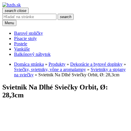
search
close
search
Menu
Barové stoličky
Písacie stoly
Postele
Vankúše
Balkónový nábytok
Domáca stránka
»
Produkty
»
Dekorácie a bytové doplnky
»
Sviečky, svietniky, vône a aromalampy
»
Svietniky a stojany
na sviečky
»
Svietnik Na Dlhé Sviečky Orbit, Ø: 28,3cm
Svietnik Na Dlhé Sviečky Orbit, Ø:
28,3cm