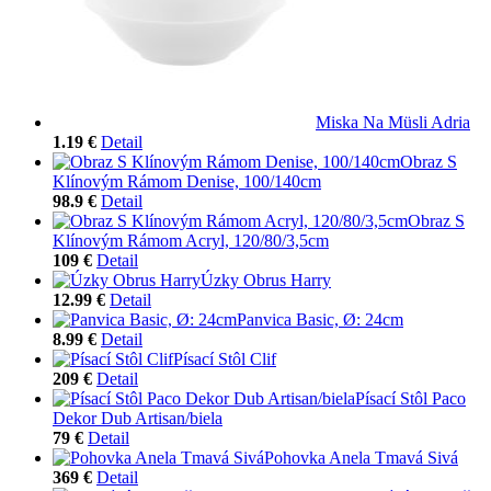
Miska Na Müsli Adria
1.19 €
Detail
Obraz S
Klínovým Rámom Denise, 100/140cm
98.9 €
Detail
Obraz S
Klínovým Rámom Acryl, 120/80/3,5cm
109 €
Detail
Úzky Obrus Harry
12.99 €
Detail
Panvica Basic, Ø: 24cm
8.99 €
Detail
Písací Stôl Clif
209 €
Detail
Písací Stôl Paco
Dekor Dub Artisan/biela
79 €
Detail
Pohovka Anela Tmavá Sivá
369 €
Detail