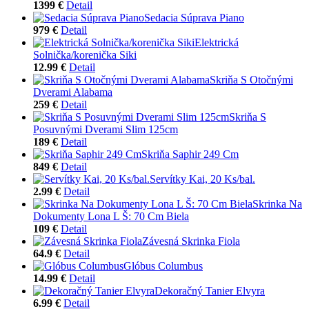
1399 €
Detail
Sedacia Súprava Piano
979 €
Detail
Elektrická
Solnička/korenička Siki
12.99 €
Detail
Skriňa S Otočnými
Dverami Alabama
259 €
Detail
Skriňa S
Posuvnými Dverami Slim 125cm
189 €
Detail
Skriňa Saphir 249 Cm
849 €
Detail
Servítky Kai, 20 Ks/bal.
2.99 €
Detail
Skrinka Na
Dokumenty Lona L Š: 70 Cm Biela
109 €
Detail
Závesná Skrinka Fiola
64.9 €
Detail
Glóbus Columbus
14.99 €
Detail
Dekoračný Tanier Elvyra
6.99 €
Detail