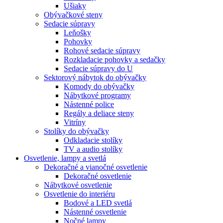
Ušiaky
Obývačkové steny
Sedacie súpravy
Leňošky
Pohovky
Rohové sedacie súpravy
Rozkladacie pohovky a sedačky
Sedacie súpravy do U
Sektorový nábytok do obývačky
Komody do obývačky
Nábytkové programy
Nástenné police
Regály a deliace steny
Vitríny
Stolíky do obývačky
Odkladacie stolíky
TV a audio stolíky
Osvetlenie, lampy a svetlá
Dekoračné a vianočné osvetlenie
Dekoračné osvetlenie
Nábytkové osvetlenie
Osvetlenie do interiéru
Bodové a LED svetlá
Nástenné osvetlenie
Nočné lampy