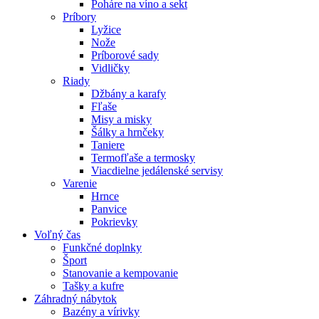
Poháre na víno a sekt
Príbory
Lyžice
Nože
Príborové sady
Vidličky
Riady
Džbány a karafy
Fľaše
Misy a misky
Šálky a hrnčeky
Taniere
Termofľaše a termosky
Viacdielne jedálenské servisy
Varenie
Hrnce
Panvice
Pokrievky
Voľný čas
Funkčné doplnky
Šport
Stanovanie a kempovanie
Tašky a kufre
Záhradný nábytok
Bazény a vírivky