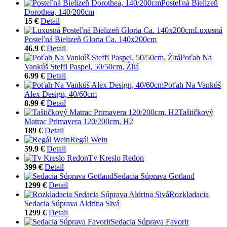
Posteľná Bielizeň
Dorothea, 140/200cm
15 €
Detail
Luxusná
Posteľná Bielizeň Gloria Ca. 140x200cm
46.9 €
Detail
Poťah Na
Vankúš Steffi Paspel, 50/50cm, Žltá
6.99 €
Detail
Poťah Na Vankúš
Alex Design, 40/60cm
8.99 €
Detail
Taštičkový
Matrac Primavera 120/200cm, H2
189 €
Detail
Regál Wein
59.9 €
Detail
Tv Kreslo Redon
399 €
Detail
Sedacia Súprava Gotland
1299 €
Detail
Rozkladacia
Sedacia Súprava Aldrina Sivá
1299 €
Detail
Sedacia Súprava Favorit