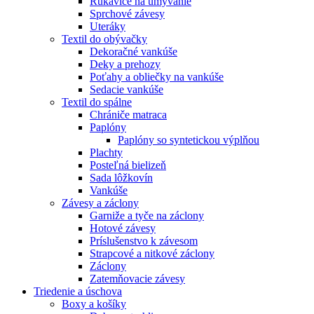
Rukavice na umývanie
Sprchové závesy
Uteráky
Textil do obývačky
Dekoračné vankúše
Deky a prehozy
Poťahy a obliečky na vankúše
Sedacie vankúše
Textil do spálne
Chrániče matraca
Paplóny
Paplóny so syntetickou výplňou
Plachty
Posteľná bielizeň
Sada lôžkovín
Vankúše
Závesy a záclony
Garniže a tyče na záclony
Hotové závesy
Príslušenstvo k závesom
Strapcové a nitkové záclony
Záclony
Zatemňovacie závesy
Triedenie a úschova
Boxy a košíky