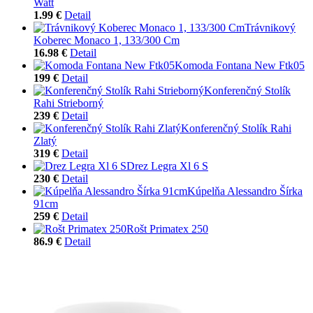
Watt
1.99 €
Detail
Trávnikový
Koberec Monaco 1, 133/300 Cm
16.98 €
Detail
Komoda Fontana New Ftk05
199 €
Detail
Konferenčný Stolík
Rahi Strieborný
239 €
Detail
Konferenčný Stolík Rahi
Zlatý
319 €
Detail
Drez Legra Xl 6 S
230 €
Detail
Kúpelňa Alessandro Šírka
91cm
259 €
Detail
Rošt Primatex 250
86.9 €
Detail