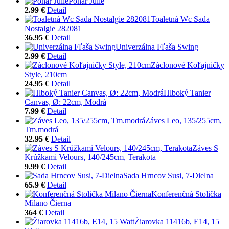
Pohár Julie
2.99 €
Detail
Toaletná Wc Sada
Nostalgie 282081
36.95 €
Detail
Univerzálna Fľaša Swing
2.99 €
Detail
Záclonové Koľajničky
Style, 210cm
24.95 €
Detail
Hlboký Tanier
Canvas, Ø: 22cm, Modrá
7.99 €
Detail
Záves Leo, 135/255cm,
Tm.modrá
32.95 €
Detail
Záves S
Krúžkami Velours, 140/245cm, Terakota
9.99 €
Detail
Sada Hrncov Susi, 7-Dielna
65.9 €
Detail
Konferenčná Stolička
Milano Čierna
364 €
Detail
Žiarovka 11416b, E14, 15