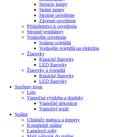
Stojacie lampy
Stolné lampy
Stropné osvetlenie
Závesné osvetlenie
Príslušenstvo k osvetleniu
Stropné ventilátory
Vonkajšie osvetlenie
Solárne svietidlá
Vonkajšie svietidlá na elektrinu
Žiarovky
Klasické žiarovky
LED žiarovky
Žiarovky a svietidlá
Klasické žiarovky
LED žiarovky
Sezónny tovar
Leto
Vianočná výzdoba a doplnky
Vianočné dekorácie
Vianočný textil
Spálne
Chrániče matraca a toppery
Kompletné spálne
Lamelové rošty
Malý nábytok do spálne