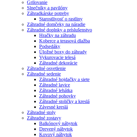
Grilovanie
Slnečníky a pavilóny
Záhradkárske potreby
Starostlivosť o rastliny
Záhradné domčeky na náradie
Záhradné doplnky a príslušenstvo
Hračky na záhradu
Koberce a terasová dlažba
Podsedáky
Úložné boxy do záhrady
Vykurovacie telesá
Záhradné dekorácie
Záhradné osvetlenie
Záhradné sedenie
Záhradné hojdačky a siete
Záhradné lavice
Záhradné lehátka
Záhradné pohovky
Záhradné stoličky a kreslá
Závesné kreslá
Záhradné stoly
Záhradné zostavy
Balkónový nábytok
Drevený nábytok
Kovový nábytok