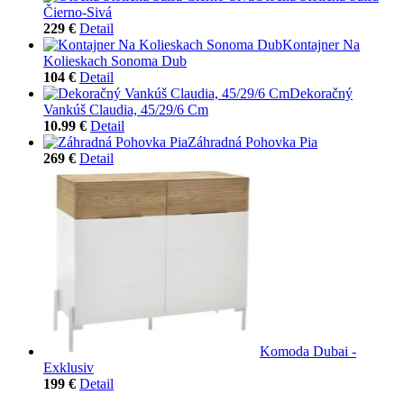
Čierno-Sivá
229 €
Detail
Kontajner Na
Kolieskach Sonoma Dub
104 €
Detail
Dekoračný
Vankúš Claudia, 45/29/6 Cm
10.99 €
Detail
Záhradná Pohovka Pia
269 €
Detail
Komoda Dubai -
Exklusiv
199 €
Detail