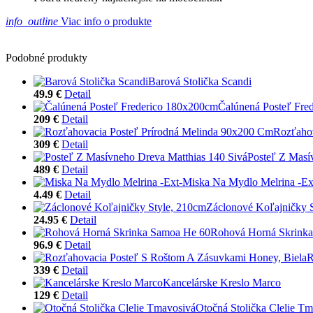
info_outline
Viac info o produkte
Podobné produkty
Barová Stolička Scandi
49.9 €
Detail
Čalúnená Posteľ Fre
209 €
Detail
Rozťahov
309 €
Detail
Posteľ Z Masí
489 €
Detail
Miska Na Mydlo Melrina -Ex
4.49 €
Detail
Záclonové Koľajničky 
24.95 €
Detail
Rohová Horná Skrink
96.9 €
Detail
R
339 €
Detail
Kancelárske Kreslo Marco
129 €
Detail
Otočná Stolička Clelie T