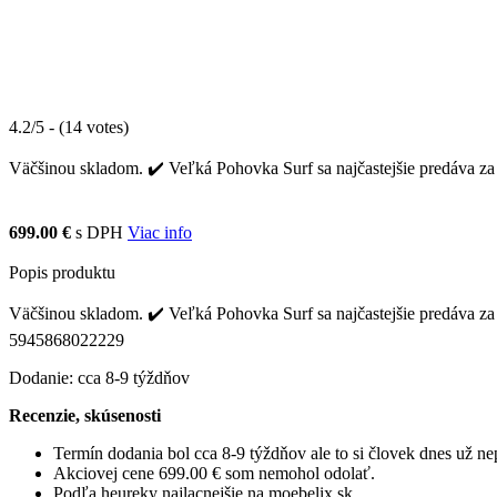
4.2/5 - (14 votes)
Väčšinou skladom. ✔️ Veľká Pohovka Surf sa najčastejšie predáva za 
699.00 €
s DPH
Viac info
Popis produktu
Väčšinou skladom. ✔️ Veľká Pohovka Surf sa najčastejšie predáva za
5945868022229
Dodanie: cca 8-9 týždňov
Recenzie, skúsenosti
Termín dodania bol cca 8-9 týždňov ale to si človek dnes už 
Akciovej cene 699.00 € som nemohol odolať.
Podľa heureky najlacnejšie na moebelix.sk