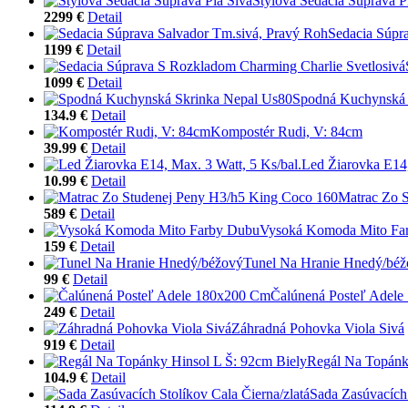
Štýlová Sedacia Súprava P
2299 €
Detail
Sedacia Súpr
1199 €
Detail
1099 €
Detail
Spodná Kuchynská 
134.9 €
Detail
Kompostér Rudi, V: 84cm
39.99 €
Detail
Led Žiarovka E14,
10.99 €
Detail
Matrac Zo 
589 €
Detail
Vysoká Komoda Mito Fa
159 €
Detail
Tunel Na Hranie Hnedý/bé
99 €
Detail
Čalúnená Posteľ Adel
249 €
Detail
Záhradná Pohovka Viola Sivá
919 €
Detail
Regál Na Topánk
104.9 €
Detail
Sada Zasúvacích 