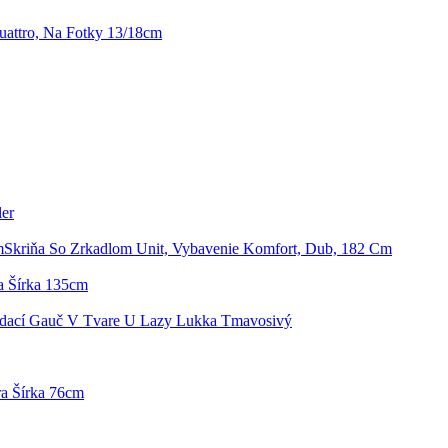
attro, Na Fotky 13/18cm
er
Skriňa So Zrkadlom Unit, Vybavenie Komfort, Dub, 182 Cm
a Šírka 135cm
dací Gauč V Tvare U Lazy Lukka Tmavosivý
a Šírka 76cm