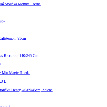
ká Stolička Monika Čierna
sb-
Calistemon, 95cm
es Riccardo, 140/245 Cm
y
ke Miu Magic Hnedá
,3 L
toličku Henry, 40/65/45cm, Zelená