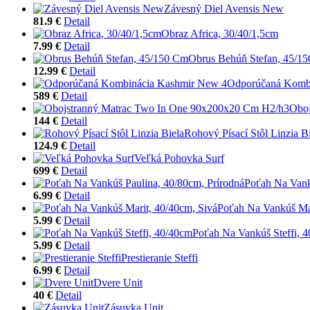
Závesný Diel Avensis New
81.9 €
Detail
Obraz Africa, 30/40/1,5cm
7.99 €
Detail
Obrus Behúň Stefan, 45/1
12.99 €
Detail
Odporúčaná Komb
589 €
Detail
Oboj
144 €
Detail
Rohový Písací Stôl Linzia B
124.9 €
Detail
Veľká Pohovka Surf
699 €
Detail
Poťah Na Vank
6.99 €
Detail
Poťah Na Vankúš Mar
5.99 €
Detail
Poťah Na Vankúš Steffi, 
5.99 €
Detail
Prestieranie Steffi
6.99 €
Detail
Dvere Unit
40 €
Detail
Zásuvka Unit