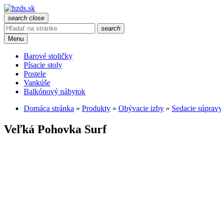
search
close
search
Menu
Barové stoličky
Písacie stoly
Postele
Vankúše
Balkónový nábytok
Domáca stránka
»
Produkty
»
Obývacie izby
»
Sedacie súprav
Veľká Pohovka Surf