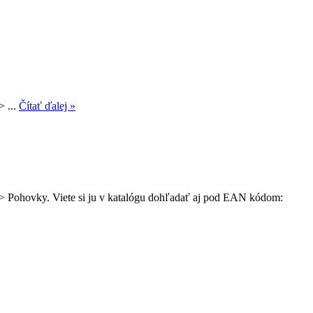
> ...
Čítať ďalej »
y > Pohovky. Viete si ju v katalógu dohľadať aj pod EAN kódom: