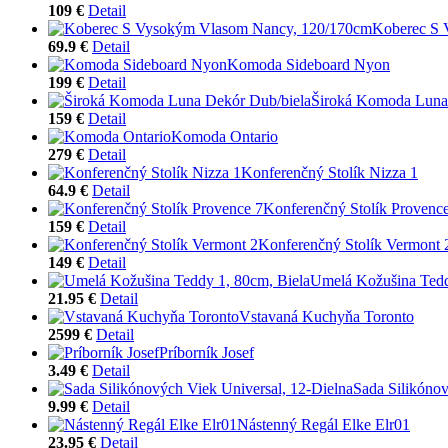
109 €
Detail
Koberec S 
69.9 €
Detail
Komoda Sideboard Nyon
199 €
Detail
Široká Komoda Luna
159 €
Detail
Komoda Ontario
279 €
Detail
Konferenčný Stolík Nizza 1
64.9 €
Detail
Konferenčný Stolík Provenc
159 €
Detail
Konferenčný Stolík Vermont 
149 €
Detail
Umelá Kožušina Tedd
21.95 €
Detail
Vstavaná Kuchyňa Toronto
2599 €
Detail
Príborník Josef
3.49 €
Detail
Sada Silikónov
9.99 €
Detail
Nástenný Regál Elke Elr01
23.95 €
Detail