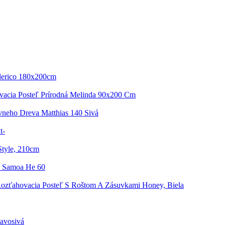
derico 180x200cm
acia Posteľ Prírodná Melinda 90x200 Cm
vneho Dreva Matthias 140 Sivá
t-
Style, 210cm
a Samoa He 60
ozťahovacia Posteľ S Roštom A Zásuvkami Honey, Biela
mavosivá