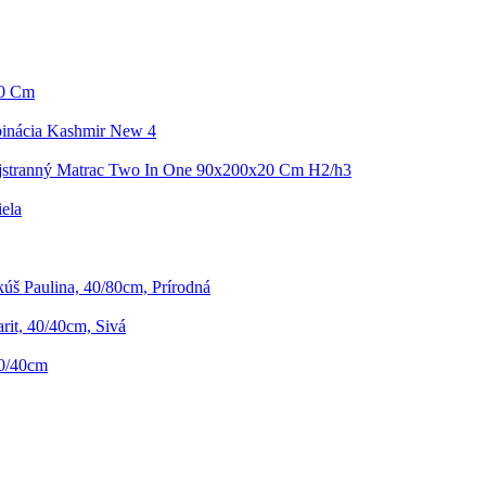
50 Cm
inácia Kashmir New 4
stranný Matrac Two In One 90x200x20 Cm H2/h3
iela
úš Paulina, 40/80cm, Prírodná
it, 40/40cm, Sivá
40/40cm