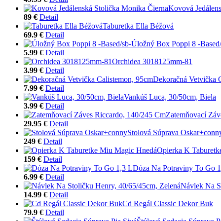
Kovová Jedálens
89 €
Detail
Taburetka Ella Béžová
69.9 €
Detail
Úložný Box Poppi 8 -Based/
5.99 €
Detail
Orchidea 3018125mm-81
3.99 €
Detail
Dekoračná Vetvička 
7.99 €
Detail
Vankúš Luca, 30/50cm, Biela
3.99 €
Detail
Zatemňovací Záv
29.95 €
Detail
Stolová Súprava Oskar+conn
249 €
Detail
Opierka K Taburet
159 €
Detail
Dóza Na Potraviny To Go 1
6.99 €
Detail
Návlek Na S
14.99 €
Detail
Cd Regál Classic Dekor Buk
79.9 €
Detail