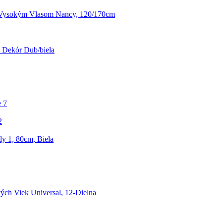
Vysokým Vlasom Nancy, 120/170cm
 Dekór Dub/biela
e 7
2
y 1, 80cm, Biela
ých Viek Universal, 12-Dielna