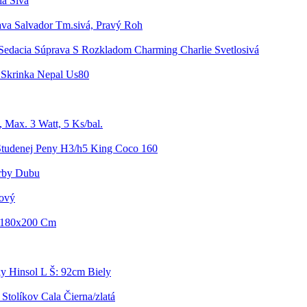
ia Sivá
ava Salvador Tm.sivá, Pravý Roh
Sedacia Súprava S Rozkladom Charming Charlie Svetlosivá
Skrinka Nepal Us80
 Max. 3 Watt, 5 Ks/bal.
Studenej Peny H3/h5 King Coco 160
rby Dubu
žový
e 180x200 Cm
y Hinsol L Š: 92cm Biely
Stolíkov Cala Čierna/zlatá