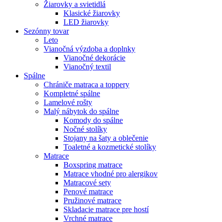
Žiarovky a svietidlá
Klasické žiarovky
LED žiarovky
Sezónny tovar
Leto
Vianočná výzdoba a doplnky
Vianočné dekorácie
Vianočný textil
Spálne
Chrániče matraca a toppery
Kompletné spálne
Lamelové rošty
Malý nábytok do spálne
Komody do spálne
Nočné stolíky
Stojany na šaty a oblečenie
Toaletné a kozmetické stolíky
Matrace
Boxspring matrace
Matrace vhodné pro alergikov
Matracové sety
Penové matrace
Pružinové matrace
Skladacie matrace pre hostí
Vrchné matrace