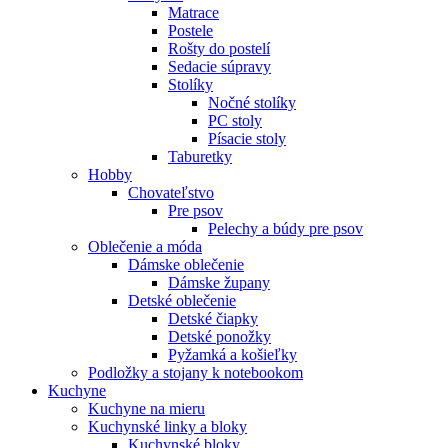
Matrace
Postele
Rošty do postelí
Sedacie súpravy
Stolíky
Nočné stolíky
PC stoly
Písacie stoly
Taburetky
Hobby
Chovateľstvo
Pre psov
Pelechy a búdy pre psov
Oblečenie a móda
Dámske oblečenie
Dámske župany
Detské oblečenie
Detské čiapky
Detské ponožky
Pyžamká a košieľky
Podložky a stojany k notebookom
Kuchyne
Kuchyne na mieru
Kuchynské linky a bloky
Kuchynské bloky