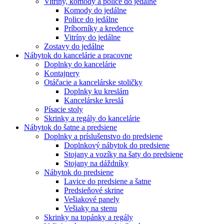
Vitríny, komody a police do jedálne
Komody do jedálne
Police do jedálne
Príborníky a kredence
Vitríny do jedálne
Zostavy do jedálne
Nábytok do kancelárie a pracovne
Doplnky do kancelárie
Kontajnery
Otáčacie a kancelárske stoličky
Doplnky ku kreslám
Kancelárske kreslá
Písacie stoly
Skrinky a regály do kancelárie
Nábytok do šatne a predsiene
Doplnky a príslušenstvo do predsiene
Doplnkový nábytok do predsiene
Stojany a vozíky na šaty do predsiene
Stojany na dáždníky
Nábytok do predsiene
Lavice do predsiene a šatne
Predsieňové skrine
Vešiakové panely
Vešiaky na stenu
Skrinky na topánky a regály