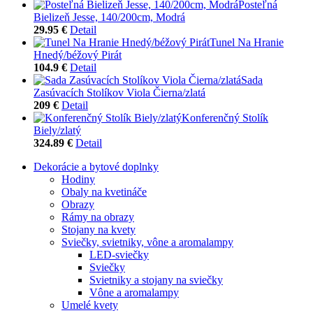
Posteľná
Bielizeň Jesse, 140/200cm, Modrá
29.95 €
Detail
Tunel Na Hranie
Hnedý/béžový Pirát
104.9 €
Detail
Sada
Zasúvacích Stolíkov Viola Čierna/zlatá
209 €
Detail
Konferenčný Stolík
Biely/zlatý
324.89 €
Detail
Dekorácie a bytové doplnky
Hodiny
Obaly na kvetináče
Obrazy
Rámy na obrazy
Stojany na kvety
Sviečky, svietniky, vône a aromalampy
LED-sviečky
Sviečky
Svietniky a stojany na sviečky
Vône a aromalampy
Umelé kvety