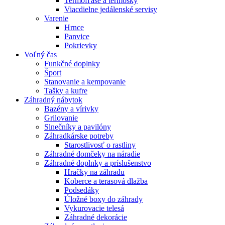
Termofľaše a termosky
Viacdielne jedálenské servisy
Varenie
Hrnce
Panvice
Pokrievky
Voľný čas
Funkčné doplnky
Šport
Stanovanie a kempovanie
Tašky a kufre
Záhradný nábytok
Bazény a vírivky
Grilovanie
Slnečníky a pavilóny
Záhradkárske potreby
Starostlivosť o rastliny
Záhradné domčeky na náradie
Záhradné doplnky a príslušenstvo
Hračky na záhradu
Koberce a terasová dlažba
Podsedáky
Úložné boxy do záhrady
Vykurovacie telesá
Záhradné dekorácie