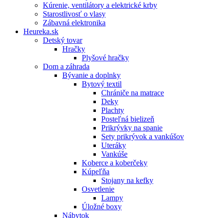
Kúrenie, ventilátory a elektrické krby
Starostlivosť o vlasy
Zábavná elektronika
Heureka.sk
Detský tovar
Hračky
Plyšové hračky
Dom a záhrada
Bývanie a doplnky
Bytový textil
Chrániče na matrace
Deky
Plachty
Posteľná bielizeň
Prikrývky na spanie
Sety prikrývok a vankúšov
Uteráky
Vankúše
Koberce a koberčeky
Kúpeľňa
Stojany na kefky
Osvetlenie
Lampy
Úložné boxy
Nábytok