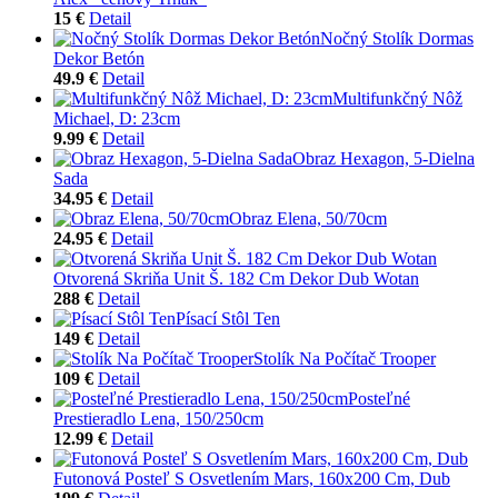
15 €
Detail
Nočný Stolík Dormas
Dekor Betón
49.9 €
Detail
Multifunkčný Nôž
Michael, D: 23cm
9.99 €
Detail
Obraz Hexagon, 5-Dielna
Sada
34.95 €
Detail
Obraz Elena, 50/70cm
24.95 €
Detail
Otvorená Skriňa Unit Š. 182 Cm Dekor Dub Wotan
288 €
Detail
Písací Stôl Ten
149 €
Detail
Stolík Na Počítač Trooper
109 €
Detail
Posteľné
Prestieradlo Lena, 150/250cm
12.99 €
Detail
Futonová Posteľ S Osvetlením Mars, 160x200 Cm, Dub