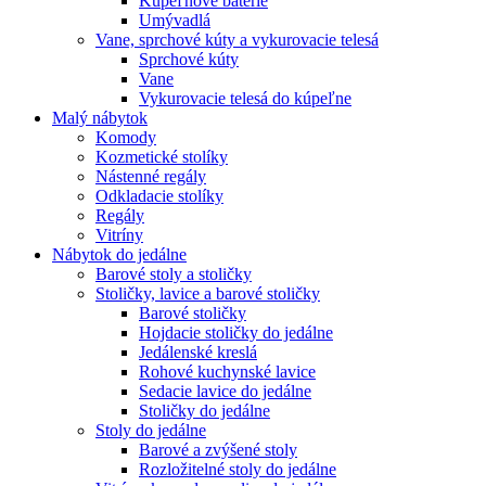
Kúpeľňové batérie
Umývadlá
Vane, sprchové kúty a vykurovacie telesá
Sprchové kúty
Vane
Vykurovacie telesá do kúpeľne
Malý nábytok
Komody
Kozmetické stolíky
Nástenné regály
Odkladacie stolíky
Regály
Vitríny
Nábytok do jedálne
Barové stoly a stoličky
Stoličky, lavice a barové stoličky
Barové stoličky
Hojdacie stoličky do jedálne
Jedálenské kreslá
Rohové kuchynské lavice
Sedacie lavice do jedálne
Stoličky do jedálne
Stoly do jedálne
Barové a zvýšené stoly
Rozložitelné stoly do jedálne