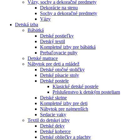
Vázy, sochy a dekoračné predmety
Dekorácie na stenu
Sochy a dekoračné predmety
Vázy
Detská izba
Bábätká
Detské postieľky
Detský textil
Kompletné izby pre bábätká
Prebaľovacie pulty
Detské matrace
Nábytok pre deti a mládež
Detské otočné stoličky
Detské písacie stoly
Detské postele
Klasické detské postele
Príslušenstvo k detským posteliam
Detské skrine
Kompletné izby pre deti
Nábytok pre najmenších
Sedacie vaky
Textil do detskej izby
Detské deky
Detské koberce
Detské obliečky a plachty