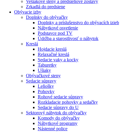
Vešiakové steny a predsieňové zostavy
Zrkadlá do predsiene
Obývacie izby
Doplnky do obývačky
Doplnky a príslušenstvo do obývacích izieb
Nábytkové osvetlenie
Podstavce pod TV
Údržba a starostlivosť o nábytok
Kreslá
Hojdacie kreslá
Relaxačné kreslá
Sedacie vaky a kocky
Taburetky
Ušiaky
Obývačkové steny
Sedacie súpravy
Leňošky
Pohovky
Rohové sedacie súpravy
Rozkladacie pohovky a sedačky
Sedacie súpravy do U
Sektorový nábytok do obývačky
Komody do obývačky
Nábytkové programy
Nástenné police