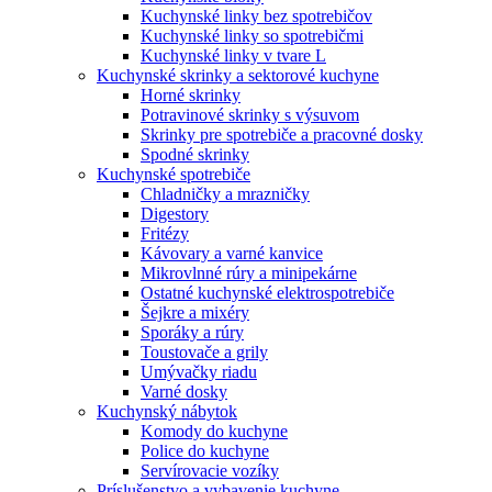
Kuchynské linky bez spotrebičov
Kuchynské linky so spotrebičmi
Kuchynské linky v tvare L
Kuchynské skrinky a sektorové kuchyne
Horné skrinky
Potravinové skrinky s výsuvom
Skrinky pre spotrebiče a pracovné dosky
Spodné skrinky
Kuchynské spotrebiče
Chladničky a mrazničky
Digestory
Fritézy
Kávovary a varné kanvice
Mikrovlnné rúry a minipekárne
Ostatné kuchynské elektrospotrebiče
Šejkre a mixéry
Sporáky a rúry
Toustovače a grily
Umývačky riadu
Varné dosky
Kuchynský nábytok
Komody do kuchyne
Police do kuchyne
Servírovacie vozíky
Príslušenstvo a vybavenie kuchyne