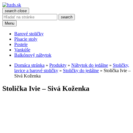
search
close
search
Menu
Barové stoličky
Písacie stoly
Postele
Vankúše
Balkónový nábytok
Domáca stránka
»
Produkty
»
Nábytok do jedálne
»
Stoličky,
lavice a barové stoličky
»
Stoličky do jedálne
»
Stolička Ivie –
Sivá Koženka
Stolička Ivie – Sivá Koženka