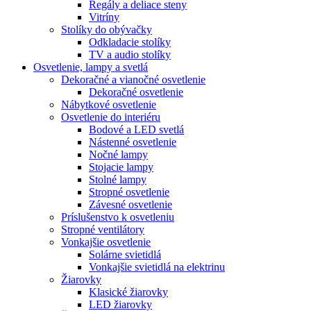
Regály a deliace steny
Vitríny
Stolíky do obývačky
Odkladacie stolíky
TV a audio stolíky
Osvetlenie, lampy a svetlá
Dekoračné a vianočné osvetlenie
Dekoračné osvetlenie
Nábytkové osvetlenie
Osvetlenie do interiéru
Bodové a LED svetlá
Nástenné osvetlenie
Nočné lampy
Stojacie lampy
Stolné lampy
Stropné osvetlenie
Závesné osvetlenie
Príslušenstvo k osvetleniu
Stropné ventilátory
Vonkajšie osvetlenie
Solárne svietidlá
Vonkajšie svietidlá na elektrinu
Žiarovky
Klasické žiarovky
LED žiarovky