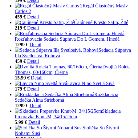
199 €
Detail
Regál Čiastočný Masív
Carlos 2
459 €
Detail
Čalúnené Kreslo Safin, Žlté
219 €
Detail
Rozťahovacia Sedacia Súprava Do L Gomera, Hnedá
1299 €
Detail
Sedacia Súprava
Illa Svetlosivá, Rohová
459 €
Detail
Dvojitá Roleta
Thomas, 60/160cm, Čierna
15.99 €
Detail
Lavica Nino Svetlá Sivá
179 €
Detail
Rozkladacia
Sedačka Alma Strieborná
1299 €
Detail
Skladacia
Prepravka Knut-M, 34/15/25cm
5.99 €
Detail
Stolička So Štyrmi
Nohami Susi