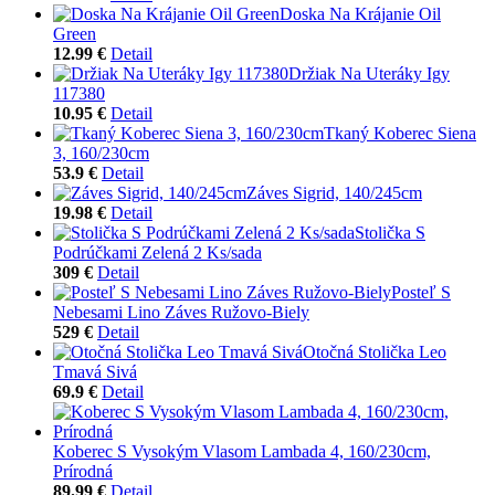
Doska Na Krájanie Oil
Green
12.99 €
Detail
Držiak Na Uteráky Igy
117380
10.95 €
Detail
Tkaný Koberec Siena
3, 160/230cm
53.9 €
Detail
Záves Sigrid, 140/245cm
19.98 €
Detail
Stolička S
Podrúčkami Zelená 2 Ks/sada
309 €
Detail
Posteľ S
Nebesami Lino Záves Ružovo-Biely
529 €
Detail
Otočná Stolička Leo
Tmavá Sivá
69.9 €
Detail
Koberec S Vysokým Vlasom Lambada 4, 160/230cm,
Prírodná
89.99 €
Detail