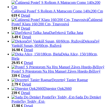
Čalúnená Posteľ S Roštom A Matracom Como 140x200 Cm
619 €
Detail
Čalúnená
Posteľ Klara 160/200 Cm, Tmavosivá
519 €
Detail
Darčeková Taška Jana
3.49 €
Detail
Dekoračný
Vankúš Susan, 60/60cm, Ružová
16.98 €
Detail
Deka Alice, 150/180cm,
Biela
29.95 €
Detail
Posteľ S Priestorom Na Hru Manuel Záves Hnedo-Béžový
339 €
Detail
Dezertný Tanier Ragnar
2.79 €
Detail
Digestor Opk2660
239 €
Detail
Sada Do Detskej
Postieľky Teddy -Ext-
17.98 €
Detail