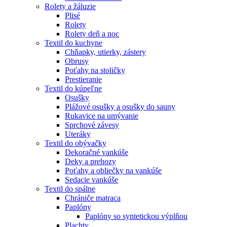
Rolety a žáluzie
Plisé
Rolety
Rolety deň a noc
Textil do kuchyne
Chňapky, utierky, zástery
Obrusy
Poťahy na stoličky
Prestieranie
Textil do kúpeľne
Osušky
Plážové osušky a osušky do sauny
Rukavice na umývanie
Sprchové závesy
Uteráky
Textil do obývačky
Dekoračné vankúše
Deky a prehozy
Poťahy a obliečky na vankúše
Sedacie vankúše
Textil do spálne
Chrániče matraca
Paplóny
Paplóny so syntetickou výplňou
Plachty