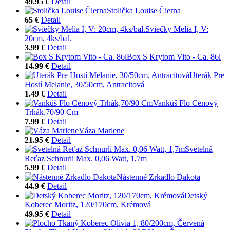
49.95 €
Detail
Stolička Louise Čierna
65 €
Detail
Sviečky Melia I, V:
20cm, 4ks/bal.
3.99 €
Detail
Box S Krytom Vito - Ca. 86l
14.99 €
Detail
Uterák Pre
Hostí Melanie, 30/50cm, Antracitová
1.49 €
Detail
Vankúš Flo Cenový
Trhák,70/90 Cm
7.99 €
Detail
Váza Marlene
21.95 €
Detail
Svetelná
Reťaz Schnurli Max. 0,06 Watt, 1,7m
5.99 €
Detail
Nástenné Zrkadlo Dakota
44.9 €
Detail
Detský
Koberec Moritz, 120/170cm, Krémová
49.95 €
Detail