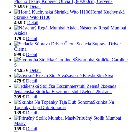
Plocho Tkaný Koberec Olivia 1, 80/200cm, Červená
29.95 €
Detail
Horná Kuchynská
Skrinka Wito H100
49.9 €
Detail
Nástenný Regál Mumbai
Akácia
179 €
Detail
Sedacia Súprava Driver
Čierna
999 €
Detail
Štvornohá Stolička Caroline
S
44.95 €
Detail
Závesné Kreslo Sira Sivá
479 €
Detail
Jedálenská Stolička Esszimmerstuhl Zelená 2ks/sada
309 €
Detail
Skrinka Na
Topánky Taja Dub Sonoma
139 €
Detail
Príručný Stolík Mumbai
Masív
159 €
Detail