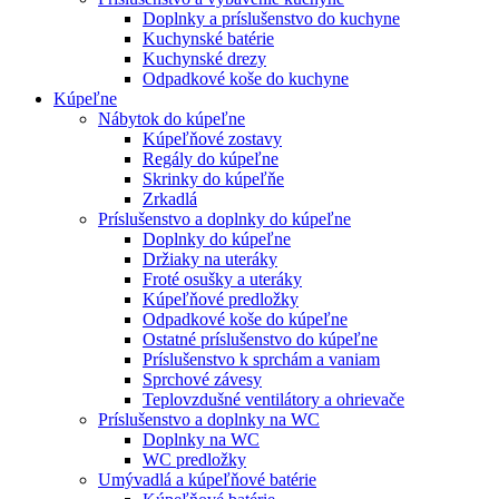
Doplnky a príslušenstvo do kuchyne
Kuchynské batérie
Kuchynské drezy
Odpadkové koše do kuchyne
Kúpeľne
Nábytok do kúpeľne
Kúpeľňové zostavy
Regály do kúpeľne
Skrinky do kúpeľňe
Zrkadlá
Príslušenstvo a doplnky do kúpeľne
Doplnky do kúpeľne
Držiaky na uteráky
Froté osušky a uteráky
Kúpeľňové predložky
Odpadkové koše do kúpeľne
Ostatné príslušenstvo do kúpeľne
Príslušenstvo k sprchám a vaniam
Sprchové závesy
Teplovzdušné ventilátory a ohrievače
Príslušenstvo a doplnky na WC
Doplnky na WC
WC predložky
Umývadlá a kúpeľňové batérie