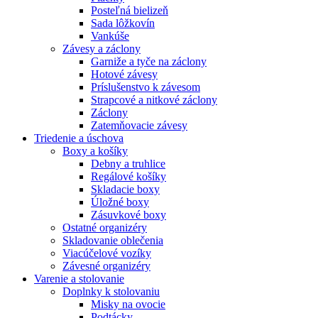
Posteľná bielizeň
Sada lôžkovín
Vankúše
Závesy a záclony
Garniže a tyče na záclony
Hotové závesy
Príslušenstvo k závesom
Strapcové a nitkové záclony
Záclony
Zatemňovacie závesy
Triedenie a úschova
Boxy a košíky
Debny a truhlice
Regálové košíky
Skladacie boxy
Úložné boxy
Zásuvkové boxy
Ostatné organizéry
Skladovanie oblečenia
Viacúčelové vozíky
Závesné organizéry
Varenie a stolovanie
Doplnky k stolovaniu
Misky na ovocie
Podtácky