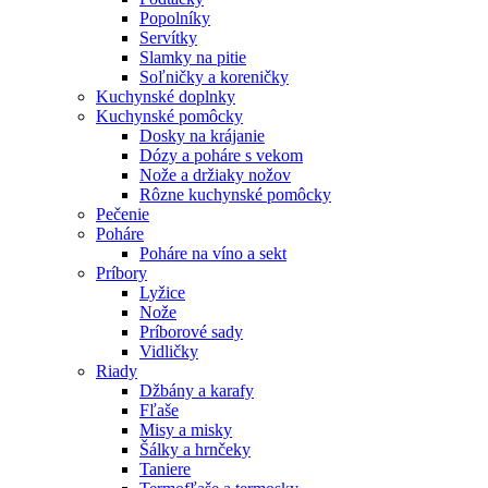
Popolníky
Servítky
Slamky na pitie
Soľničky a koreničky
Kuchynské doplnky
Kuchynské pomôcky
Dosky na krájanie
Dózy a poháre s vekom
Nože a držiaky nožov
Rôzne kuchynské pomôcky
Pečenie
Poháre
Poháre na víno a sekt
Príbory
Lyžice
Nože
Príborové sady
Vidličky
Riady
Džbány a karafy
Fľaše
Misy a misky
Šálky a hrnčeky
Taniere