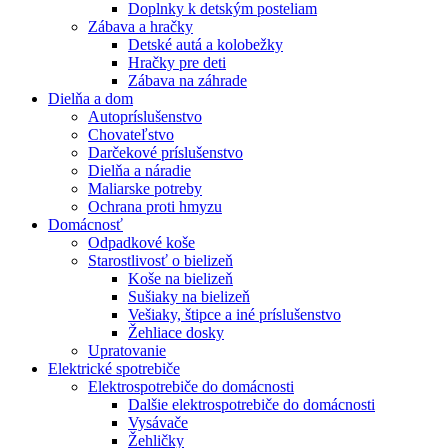
Doplnky k detským posteliam
Zábava a hračky
Detské autá a kolobežky
Hračky pre deti
Zábava na záhrade
Dielňa a dom
Autopríslušenstvo
Chovateľstvo
Darčekové príslušenstvo
Dielňa a náradie
Maliarske potreby
Ochrana proti hmyzu
Domácnosť
Odpadkové koše
Starostlivosť o bielizeň
Koše na bielizeň
Sušiaky na bielizeň
Vešiaky, štipce a iné príslušenstvo
Žehliace dosky
Upratovanie
Elektrické spotrebiče
Elektrospotrebiče do domácnosti
Dalšie elektrospotrebiče do domácnosti
Vysávače
Žehličky