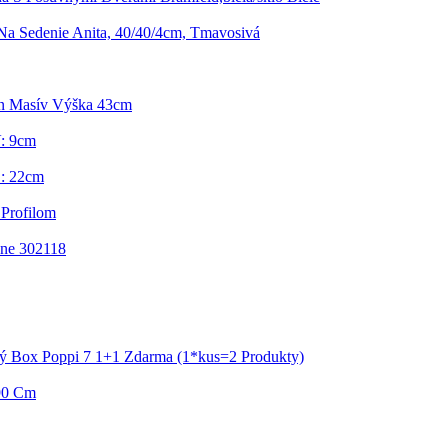
Na Sedenie Anita, 40/40/4cm, Tmavosivá
n Masív Výška 43cm
V: 9cm
: 22cm
Profilom
ne 302118
ý Box Poppi 7 1+1 Zdarma (1*kus=2 Produkty)
/90 Cm