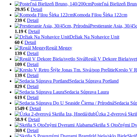
Posteľná Bielizeň Bru
29.95 €
Detail
Komoda Filou Šírka 122cm
239 €
Detail
Prestieranie Asia, 30/45
1.19 €
Detail
Držiak Na Nohavice Unit
60 €
Detail
Regál Meggy
139 €
Detail
Regál V Dekore Biela/svet
109 €
Detail
Kreslo V Re
139 €
Detail
Sedacia Súprava Portland
829 €
Detail
Sedacia Súprava Laura
619 €
Detail
Sedacia Súp
1549 €
Detail
Úzka 2-dverová Skri
58.9 €
Detail
Skriňa S Otočnými D
369 €
Detail
Skri