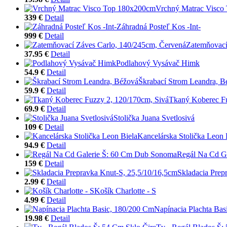
Vrchný Matrac Visco
339 €
Detail
Záhradná Posteľ Kos -Int-
999 €
Detail
Zatemňovací
37.95 €
Detail
Podlahový Vysávač Himk
54.9 €
Detail
Škrabací Strom Leandra, B
59.9 €
Detail
Tkaný Koberec Fu
69.9 €
Detail
Stolička Juana Svetlosivá
109 €
Detail
Kancelárska Stolička Leon 
94.9 €
Detail
Regál Na Cd G
159 €
Detail
Skladacia Prep
2.99 €
Detail
Košík Charlotte - S
4.99 €
Detail
Napínacia Plachta Bas
19.98 €
Detail