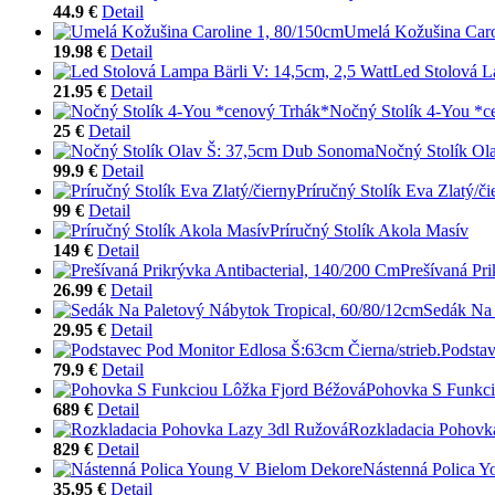
44.9 €
Detail
Umelá Kožušina Caro
19.98 €
Detail
Led Stolová L
21.95 €
Detail
Nočný Stolík 4-You *c
25 €
Detail
Nočný Stolík Ol
99.9 €
Detail
Príručný Stolík Eva Zlatý/či
99 €
Detail
Príručný Stolík Akola Masív
149 €
Detail
Prešívaná Pr
26.99 €
Detail
Sedák Na 
29.95 €
Detail
Podstav
79.9 €
Detail
Pohovka S Funkci
689 €
Detail
Rozkladacia Pohovk
829 €
Detail
Nástenná Polica 
35.95 €
Detail