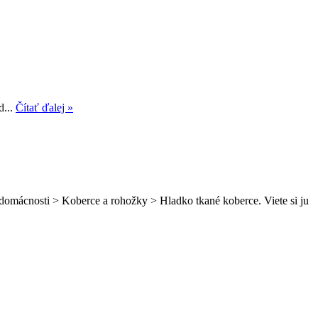
d...
Čítať ďalej »
 domácnosti > Koberce a rohožky > Hladko tkané koberce. Viete si ju