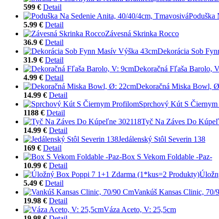
599 €
Detail
Poduška 
5.99 €
Detail
Závesná Skrinka Rocco
36.9 €
Detail
Dekorácia Sob Fyn
31.9 €
Detail
Dekoračná Fľaša Barolo, 
4.99 €
Detail
Dekoračná Miska Bowl, Ø
14.99 €
Detail
Sprchový Kút S Čiernym 
1188 €
Detail
Tyč Na Záves Do Kúpeľ
14.99 €
Detail
Jedálenský Stôl Severin 138
169 €
Detail
Box S Vekom Foldable -Paz-
10.99 €
Detail
Úložn
5.49 €
Detail
Vankúš Kansas Clinic, 70
19.98 €
Detail
Váza Aceto, V: 25,5cm
19.98 €
Detail