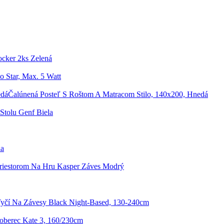
ocker 2ks Zelená
o Star, Max. 5 Watt
Čalúnená Posteľ S Roštom A Matracom Stilo, 140x200, Hnedá
 Stolu Genf Biela
la
Priestorom Na Hru Kasper Záves Modrý
yčí Na Závesy Black Night-Based, 130-240cm
berec Kate 3, 160/230cm