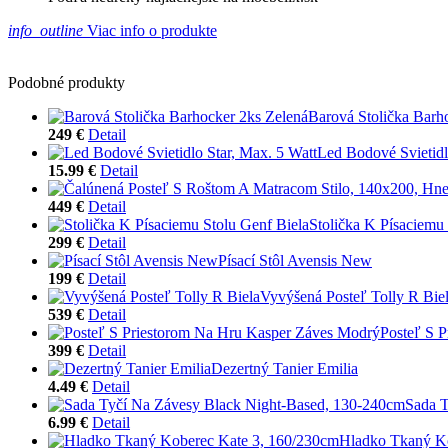
info_outline
Viac info o produkte
Podobné produkty
Barová Stolička Barh
249 €
Detail
Led Bodové Svietidl
15.99 €
Detail
449 €
Detail
Stolička K Písaciemu
299 €
Detail
Písací Stôl Avensis New
199 €
Detail
Vyvýšená Posteľ Tolly R Bie
539 €
Detail
Posteľ S 
399 €
Detail
Dezertný Tanier Emilia
4.49 €
Detail
Sada T
6.99 €
Detail
Hladko Tkaný Ko