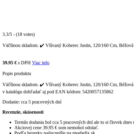
3.3/5 - (18 votes)
Väčšinou skladom. ✔️ Všívaný Koberec Justin, 120/160 Cm, Béžová sa 
39.95 €
s DPH
Viac info
Popis produktu
Väčšinou skladom. ✔️ Všívaný Koberec Justin, 120/160 Cm, Béžová sa 
v katalógu dohľadať aj pod EAN kódom: 5420057135862
Dodanie: cca 5 pracovných dní
Recenzie, skúsenosti
Termín dodania bol cca 5 pracovných dní ale to si človek dne
Akciovej cene 39.95 € som nemohol odolať.
Podľa heureky najlacnejšie na moebelix.sk