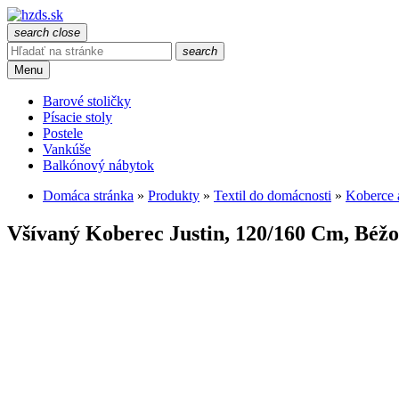
search
close
search
Menu
Barové stoličky
Písacie stoly
Postele
Vankúše
Balkónový nábytok
Domáca stránka
»
Produkty
»
Textil do domácnosti
»
Koberce 
Všívaný Koberec Justin, 120/160 Cm, Béž