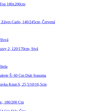
 Top 180x200cm
 Záves Carlo, 140/245cm, Červená
éžová
zzy 2, 120/170cm, Sivá
Biela
alerie Š: 60 Cm Dub Sonoma
ravka Knut-S, 25,5/10/16,5cm
ic, 180/200 Cm