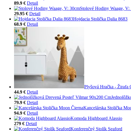
89.9 €
Detail
Stolové Hodiny Waage, V:
29.95 €
Detail
Hojdacia Stolička Dalia 8683
68.9 €
Detail
Plyšová Hračka - Žirafa
44.9 €
Detail
Jednolôžk
79.9 €
Detail
Kancelárska Stolička Mo
94.9 €
Detail
Komoda Highboard Alassio
279 €
Detail
Konferenčný Stolík Seaford