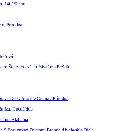
no, 140/200cm
cm, Prírodná
lo Sivá
tro Štýle Jonas Tm. Sivá/pop Prešitie
rava Do U Seaside Čierna / Prírodná
ňa Iza, Hnedá/dub
verami Alabama
ňa S Posuvnými Dverami Bramfeld,biela/sklo Biele