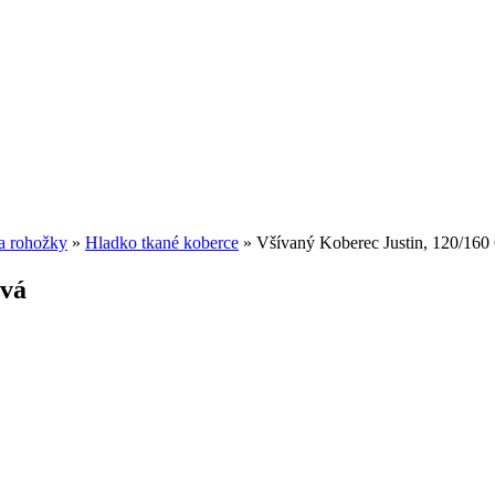
a rohožky
»
Hladko tkané koberce
»
Všívaný Koberec Justin, 120/16
ová