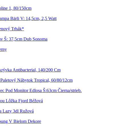
line 1, 80/150cm
ampa Bärli V: 14,5cm, 2,5 Watt
enový Trhák*
av Š: 37,5cm Dub Sonoma
erny
ikrývka Antibacterial, 140/200 Cm
Paletový Nábytok Tropical, 60/80/12cm
ec Pod Monitor Edlosa Š:63cm Čierna/strieb.
ou Lôžka Fjord Béžová
a Lazy 3dl Ružová
Young V Bielom Dekore