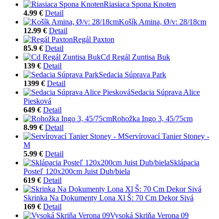
Riasiaca Spona Knoten
4.99 €
Detail
Košík Amina, Ø/v: 28/18cm
12.99 €
Detail
Regál Paxton
85.9 €
Detail
Cd Regál Zuntisa Buk
139 €
Detail
Sedacia Súprava Park
1399 €
Detail
Sedacia Súprava Alice
Piesková
649 €
Detail
Rohožka Ingo 3, 45/75cm
8.99 €
Detail
Servírovací Tanier Stoney -
M
5.99 €
Detail
Sklápacia
Posteľ 120x200cm Juist Dub/biela
619 €
Detail
Skrinka Na Dokumenty Lona Xl Š: 70 Cm Dekor Sivá
169 €
Detail
Vysoká Skriňa Verona 09