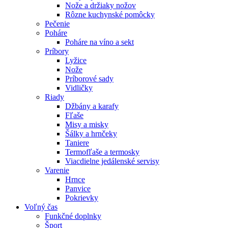
Nože a držiaky nožov
Rôzne kuchynské pomôcky
Pečenie
Poháre
Poháre na víno a sekt
Príbory
Lyžice
Nože
Príborové sady
Vidličky
Riady
Džbány a karafy
Fľaše
Misy a misky
Šálky a hrnčeky
Taniere
Termofľaše a termosky
Viacdielne jedálenské servisy
Varenie
Hrnce
Panvice
Pokrievky
Voľný čas
Funkčné doplnky
Šport