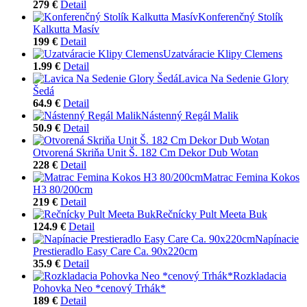
279 €
Detail
Konferenčný Stolík
Kalkutta Masív
199 €
Detail
Uzatváracie Klipy Clemens
1.99 €
Detail
Lavica Na Sedenie Glory
Šedá
64.9 €
Detail
Nástenný Regál Malik
50.9 €
Detail
Otvorená Skriňa Unit Š. 182 Cm Dekor Dub Wotan
228 €
Detail
Matrac Femina Kokos
H3 80/200cm
219 €
Detail
Rečnícky Pult Meeta Buk
124.9 €
Detail
Napínacie
Prestieradlo Easy Care Ca. 90x220cm
35.9 €
Detail
Rozkladacia
Pohovka Neo *cenový Trhák*
189 €
Detail