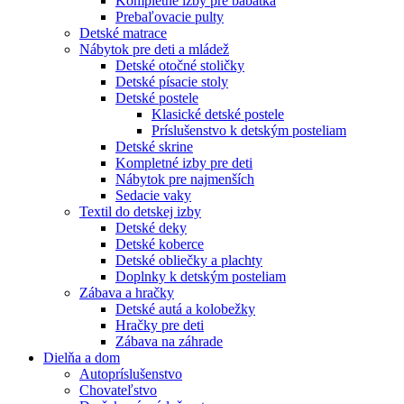
Kompletné izby pre bábätká
Prebaľovacie pulty
Detské matrace
Nábytok pre deti a mládež
Detské otočné stoličky
Detské písacie stoly
Detské postele
Klasické detské postele
Príslušenstvo k detským posteliam
Detské skrine
Kompletné izby pre deti
Nábytok pre najmenších
Sedacie vaky
Textil do detskej izby
Detské deky
Detské koberce
Detské obliečky a plachty
Doplnky k detským posteliam
Zábava a hračky
Detské autá a kolobežky
Hračky pre deti
Zábava na záhrade
Dielňa a dom
Autopríslušenstvo
Chovateľstvo