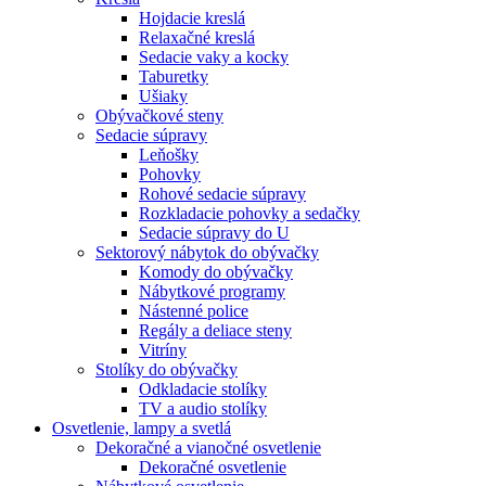
Hojdacie kreslá
Relaxačné kreslá
Sedacie vaky a kocky
Taburetky
Ušiaky
Obývačkové steny
Sedacie súpravy
Leňošky
Pohovky
Rohové sedacie súpravy
Rozkladacie pohovky a sedačky
Sedacie súpravy do U
Sektorový nábytok do obývačky
Komody do obývačky
Nábytkové programy
Nástenné police
Regály a deliace steny
Vitríny
Stolíky do obývačky
Odkladacie stolíky
TV a audio stolíky
Osvetlenie, lampy a svetlá
Dekoračné a vianočné osvetlenie
Dekoračné osvetlenie