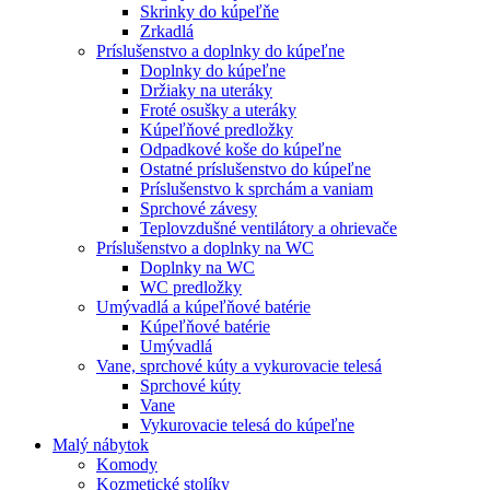
Skrinky do kúpeľňe
Zrkadlá
Príslušenstvo a doplnky do kúpeľne
Doplnky do kúpeľne
Držiaky na uteráky
Froté osušky a uteráky
Kúpeľňové predložky
Odpadkové koše do kúpeľne
Ostatné príslušenstvo do kúpeľne
Príslušenstvo k sprchám a vaniam
Sprchové závesy
Teplovzdušné ventilátory a ohrievače
Príslušenstvo a doplnky na WC
Doplnky na WC
WC predložky
Umývadlá a kúpeľňové batérie
Kúpeľňové batérie
Umývadlá
Vane, sprchové kúty a vykurovacie telesá
Sprchové kúty
Vane
Vykurovacie telesá do kúpeľne
Malý nábytok
Komody
Kozmetické stolíky