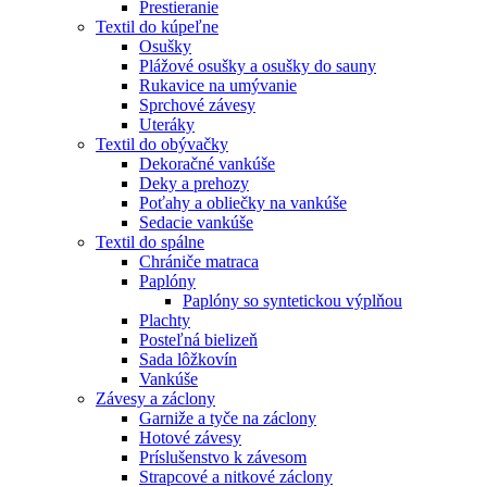
Prestieranie
Textil do kúpeľne
Osušky
Plážové osušky a osušky do sauny
Rukavice na umývanie
Sprchové závesy
Uteráky
Textil do obývačky
Dekoračné vankúše
Deky a prehozy
Poťahy a obliečky na vankúše
Sedacie vankúše
Textil do spálne
Chrániče matraca
Paplóny
Paplóny so syntetickou výplňou
Plachty
Posteľná bielizeň
Sada lôžkovín
Vankúše
Závesy a záclony
Garniže a tyče na záclony
Hotové závesy
Príslušenstvo k závesom
Strapcové a nitkové záclony