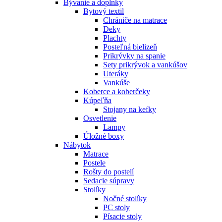
Bývanie a doplnky
Bytový textil
Chrániče na matrace
Deky
Plachty
Posteľná bielizeň
Prikrývky na spanie
Sety prikrývok a vankúšov
Uteráky
Vankúše
Koberce a koberčeky
Kúpeľňa
Stojany na kefky
Osvetlenie
Lampy
Úložné boxy
Nábytok
Matrace
Postele
Rošty do postelí
Sedacie súpravy
Stolíky
Nočné stolíky
PC stoly
Písacie stoly