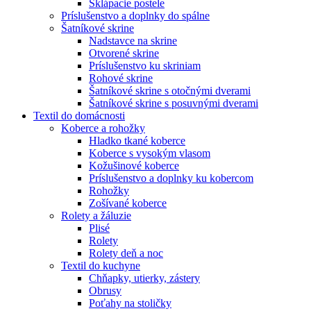
Sklápacie postele
Príslušenstvo a doplnky do spálne
Šatníkové skrine
Nadstavce na skrine
Otvorené skrine
Príslušenstvo ku skriniam
Rohové skrine
Šatníkové skrine s otočnými dverami
Šatníkové skrine s posuvnými dverami
Textil do domácnosti
Koberce a rohožky
Hladko tkané koberce
Koberce s vysokým vlasom
Kožušinové koberce
Príslušenstvo a doplnky ku kobercom
Rohožky
Zošívané koberce
Rolety a žáluzie
Plisé
Rolety
Rolety deň a noc
Textil do kuchyne
Chňapky, utierky, zástery
Obrusy
Poťahy na stoličky