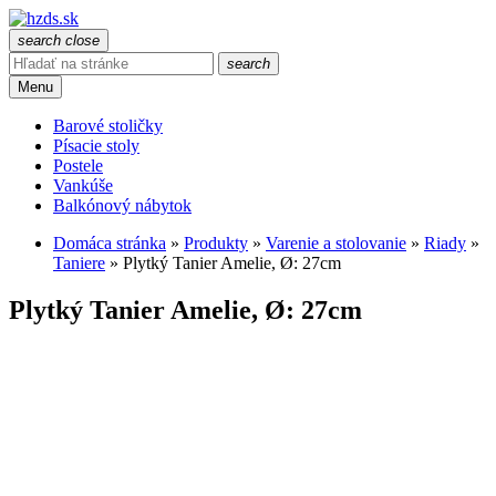
search
close
search
Menu
Barové stoličky
Písacie stoly
Postele
Vankúše
Balkónový nábytok
Domáca stránka
»
Produkty
»
Varenie a stolovanie
»
Riady
»
Taniere
»
Plytký Tanier Amelie, Ø: 27cm
Plytký Tanier Amelie, Ø: 27cm