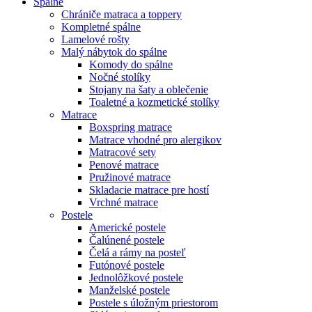
Spálne
Chrániče matraca a toppery
Kompletné spálne
Lamelové rošty
Malý nábytok do spálne
Komody do spálne
Nočné stolíky
Stojany na šaty a oblečenie
Toaletné a kozmetické stolíky
Matrace
Boxspring matrace
Matrace vhodné pro alergikov
Matracové sety
Penové matrace
Pružinové matrace
Skladacie matrace pre hostí
Vrchné matrace
Postele
Americké postele
Čalúnené postele
Čelá a rámy na posteľ
Futónové postele
Jednolôžkové postele
Manželské postele
Postele s úložným priestorom