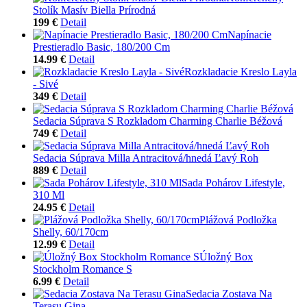
Stolík Masív Biella Prírodná
199 €
Detail
Napínacie
Prestieradlo Basic, 180/200 Cm
14.99 €
Detail
Rozkladacie Kreslo Layla
- Sivé
349 €
Detail
Sedacia Súprava S Rozkladom Charming Charlie Béžová
749 €
Detail
Sedacia Súprava Milla Antracitová/hnedá Ľavý Roh
889 €
Detail
Sada Pohárov Lifestyle,
310 Ml
24.95 €
Detail
Plážová Podložka
Shelly, 60/170cm
12.99 €
Detail
Úložný Box
Stockholm Romance S
6.99 €
Detail
Sedacia Zostava Na
Terasu Gina