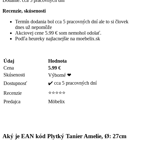
Dodanie: cca 5 pracovných dní
Recenzie, skúsenosti
Termín dodania bol cca 5 pracovných dní ale to si človek
dnes už nepomôže
Akciovej cene 5.99 € som nemohol odolať.
Podľa heureky najlacnejšie na moebelix.sk
Údaj
Hodnota
Cena
5.99 €
Skúsenosti
Výborné ❤
✔️ cca 5 pracovných dní
Dostupnosť
⭐⭐⭐⭐⭐
Recenzie
Predajca
Möbelix
Aký je EAN kód Plytký Tanier Amelie, Ø: 27cm