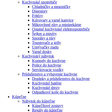
Kuchynské spotrebiče
Chladničky a mrazničky
Digestory
Fritézy
Kávovary a varné kanvice
Mikrovlnné rúry a minipekárne
Ostatné kuchynské elektrospotrebiče
Šejkre a mixéry
Sporáky a rúry
Toustovače a grily
Umývačky riadu
Varné dosky
Kuchynský nábytok
Komody do kuchyne
Police do kuchyne
Servírovacie vozíky
Príslušenstvo a vybavenie kuchyne
Doplnky a príslušenstvo do kuchyne
Kuchynské batérie
Kuchynské drezy
Odpadkové koše do kuchyne
Kúpeľne
Nábytok do kúpeľne
Kúpeľňové zostavy
Regály do kúpeľne