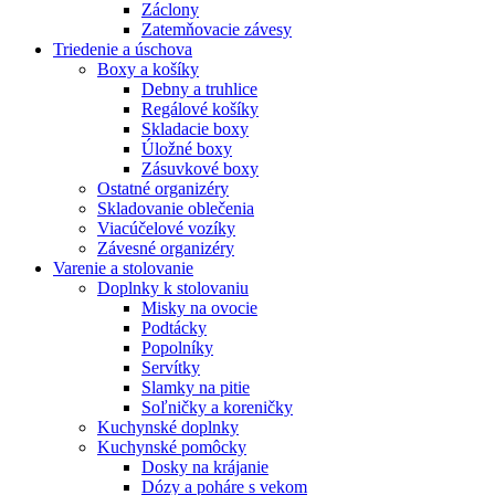
Záclony
Zatemňovacie závesy
Triedenie a úschova
Boxy a košíky
Debny a truhlice
Regálové košíky
Skladacie boxy
Úložné boxy
Zásuvkové boxy
Ostatné organizéry
Skladovanie oblečenia
Viacúčelové vozíky
Závesné organizéry
Varenie a stolovanie
Doplnky k stolovaniu
Misky na ovocie
Podtácky
Popolníky
Servítky
Slamky na pitie
Soľničky a koreničky
Kuchynské doplnky
Kuchynské pomôcky
Dosky na krájanie
Dózy a poháre s vekom