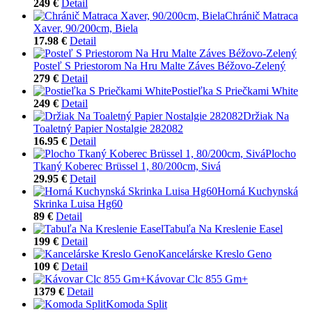
249 €
Detail
Chránič Matraca
Xaver, 90/200cm, Biela
17.98 €
Detail
Posteľ S Priestorom Na Hru Malte Záves Béžovo-Zelený
279 €
Detail
Postieľka S Priečkami White
249 €
Detail
Držiak Na
Toaletný Papier Nostalgie 282082
16.95 €
Detail
Plocho
Tkaný Koberec Brüssel 1, 80/200cm, Sivá
29.95 €
Detail
Horná Kuchynská
Skrinka Luisa Hg60
89 €
Detail
Tabuľa Na Kreslenie Easel
199 €
Detail
Kancelárske Kreslo Geno
109 €
Detail
Kávovar Clc 855 Gm+
1379 €
Detail
Komoda Split