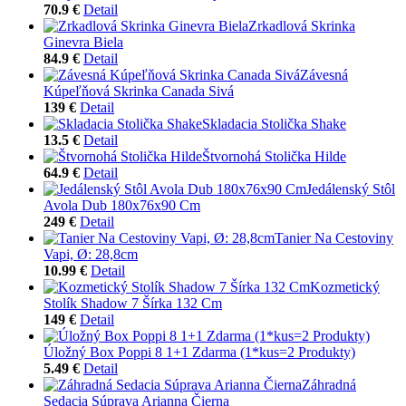
70.9 €
Detail
Zrkadlová Skrinka
Ginevra Biela
84.9 €
Detail
Závesná
Kúpeľňová Skrinka Canada Sivá
139 €
Detail
Skladacia Stolička Shake
13.5 €
Detail
Štvornohá Stolička Hilde
64.9 €
Detail
Jedálenský Stôl
Avola Dub 180x76x90 Cm
249 €
Detail
Tanier Na Cestoviny
Vapi, Ø: 28,8cm
10.99 €
Detail
Kozmetický
Stolík Shadow 7 Šírka 132 Cm
149 €
Detail
Úložný Box Poppi 8 1+1 Zdarma (1*kus=2 Produkty)
5.49 €
Detail
Záhradná
Sedacia Súprava Arianna Čierna