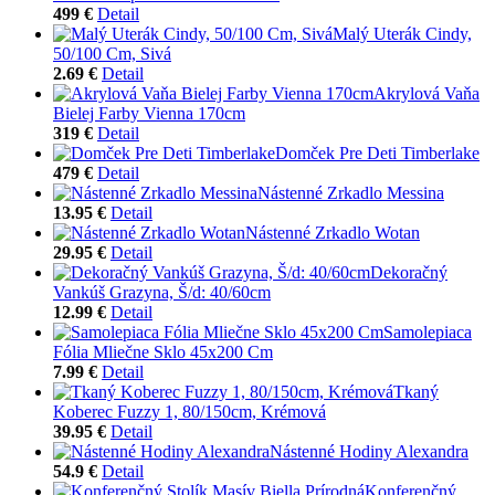
499 €
Detail
Malý Uterák Cindy,
50/100 Cm, Sivá
2.69 €
Detail
Akrylová Vaňa
Bielej Farby Vienna 170cm
319 €
Detail
Domček Pre Deti Timberlake
479 €
Detail
Nástenné Zrkadlo Messina
13.95 €
Detail
Nástenné Zrkadlo Wotan
29.95 €
Detail
Dekoračný
Vankúš Grazyna, Š/d: 40/60cm
12.99 €
Detail
Samolepiaca
Fólia Mliečne Sklo 45x200 Cm
7.99 €
Detail
Tkaný
Koberec Fuzzy 1, 80/150cm, Krémová
39.95 €
Detail
Nástenné Hodiny Alexandra
54.9 €
Detail
Konferenčný