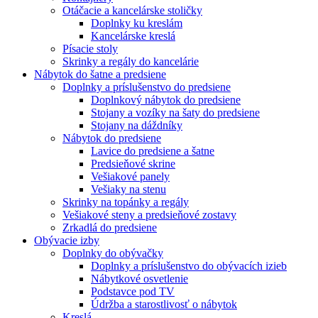
Otáčacie a kancelárske stoličky
Doplnky ku kreslám
Kancelárske kreslá
Písacie stoly
Skrinky a regály do kancelárie
Nábytok do šatne a predsiene
Doplnky a príslušenstvo do predsiene
Doplnkový nábytok do predsiene
Stojany a vozíky na šaty do predsiene
Stojany na dáždníky
Nábytok do predsiene
Lavice do predsiene a šatne
Predsieňové skrine
Vešiakové panely
Vešiaky na stenu
Skrinky na topánky a regály
Vešiakové steny a predsieňové zostavy
Zrkadlá do predsiene
Obývacie izby
Doplnky do obývačky
Doplnky a príslušenstvo do obývacích izieb
Nábytkové osvetlenie
Podstavce pod TV
Údržba a starostlivosť o nábytok
Kreslá