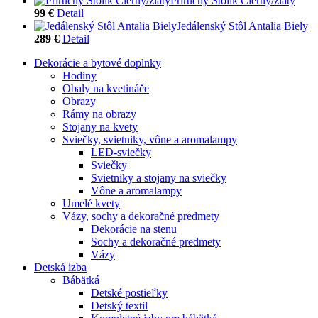
Príručný Stolík Čierny/zlatý
99 €
Detail
Jedálenský Stôl Antalia Biely
289 €
Detail
Dekorácie a bytové doplnky
Hodiny
Obaly na kvetináče
Obrazy
Rámy na obrazy
Stojany na kvety
Sviečky, svietniky, vône a aromalampy
LED-sviečky
Sviečky
Svietniky a stojany na sviečky
Vône a aromalampy
Umelé kvety
Vázy, sochy a dekoračné predmety
Dekorácie na stenu
Sochy a dekoračné predmety
Vázy
Detská izba
Bábätká
Detské postieľky
Detský textil