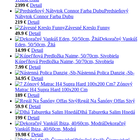
2399 €
Detail
Predsieňový
Nábytok Connor Farba Dubu
219 €
Detail
Závesné Kreslo Funny
49.9 €
Detail
Dekoračný Vankúš
Eden, 50/50cm, Žltá
14.99 €
Detail
Kúpeľňová Predložka Naime, 50/70cm, Sivobiela
7.99 €
Detail
Nástenná Polica Danzig -Sb-
34.95 €
Detail
7 Zónový
Matrac H4 Supra Hard 100x200 Cm
189 €
Detail
Regál Na Šanóny Offas Sivý
59.9 €
Detail
Dlhá Taburetka Salim Hnedá
199 €
Detail
Dekoračný
Vankúš Ibiza, 40/60cm, Modrá
19.98 €
Detail