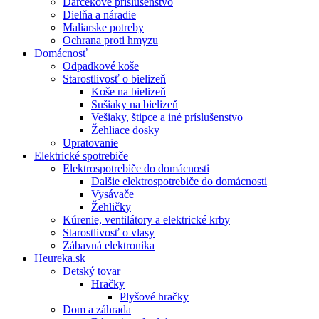
Darčekové príslušenstvo
Dielňa a náradie
Maliarske potreby
Ochrana proti hmyzu
Domácnosť
Odpadkové koše
Starostlivosť o bielizeň
Koše na bielizeň
Sušiaky na bielizeň
Vešiaky, štipce a iné príslušenstvo
Žehliace dosky
Upratovanie
Elektrické spotrebiče
Elektrospotrebiče do domácnosti
Dalšie elektrospotrebiče do domácnosti
Vysávače
Žehličky
Kúrenie, ventilátory a elektrické krby
Starostlivosť o vlasy
Zábavná elektronika
Heureka.sk
Detský tovar
Hračky
Plyšové hračky
Dom a záhrada