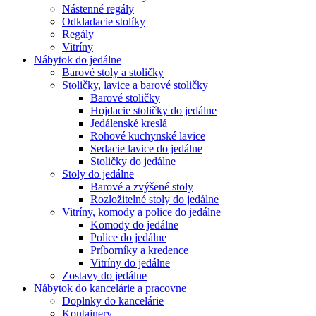
Nástenné regály
Odkladacie stolíky
Regály
Vitríny
Nábytok do jedálne
Barové stoly a stoličky
Stoličky, lavice a barové stoličky
Barové stoličky
Hojdacie stoličky do jedálne
Jedálenské kreslá
Rohové kuchynské lavice
Sedacie lavice do jedálne
Stoličky do jedálne
Stoly do jedálne
Barové a zvýšené stoly
Rozložitelné stoly do jedálne
Vitríny, komody a police do jedálne
Komody do jedálne
Police do jedálne
Príborníky a kredence
Vitríny do jedálne
Zostavy do jedálne
Nábytok do kancelárie a pracovne
Doplnky do kancelárie
Kontajnery