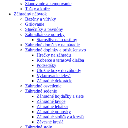
Stanovanie a kempovanie
Tašky a kufre
Záhradný nábytok
Bazény a vírivky
Grilovanie
Slnečníky a pavilóny
Záhradkárske potreby
Starostlivosť o rastliny
Záhradné domčeky na náradie
Záhradné doplnky a príslušenstvo
Hračky na záhradu
Koberce a terasová dlažba
Podsedáky
Úložné boxy do záhrady
Vykurovacie telesá
Záhradné dekorácie
Záhradné osvetlenie
Záhradné sedenie
Záhradné hojdačky a siete
Záhradné lavice
Záhradné lehátka
Záhradné pohovky
Záhradné stoličky a kreslá
Závesné kreslá
Záhradné stoly