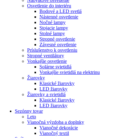
Nábytkové osvetlenie
Osvetlenie do interiéru
Bodové a LED svetlá
Nástenné osvetlenie
Nočné lampy
Stojacie lampy
Stolné lampy
Stropné osvetlenie
Závesné osvetlenie
Príslušenstvo k osvetleniu
Stropné ventilátory
Vonkajšie osvetlenie
Solárne svietidlá
Vonkajšie svietidlá na elektrinu
Žiarovky
Klasické žiarovky
LED žiarovky
Žiarovky a svietidlá
Klasické žiarovky
LED žiarovky
Sezónny tovar
Leto
Vianočná výzdoba a doplnky
Vianočné dekorácie
Vianočný textil