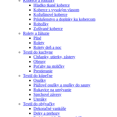
Koberce a rohožky
Hladko tkané koberce
Koberce s vysokým vlasom
Kožušinové koberce
Príslušenstvo a doplnky ku kobercom
Rohožky
Zošívané koberce
Rolety a žáluzie
Plisé
Rolety
Rolety deň a noc
Textil do kuchyne
Chňapky, utierky, zástery
Obrusy
Poťahy na stoličky
Prestieranie
Textil do kúpeľne
Osušky
Plážové osušky a osušky do sauny
Rukavice na umývanie
Sprchové závesy
Uteráky
Textil do obývačky
Dekoračné vankúše
Deky a prehozy