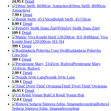
24.95 €
Detail
Obrus Steffi, 80/80cm,
Antracitová
7.99 €
Detail
Behúň Steffi, 45/150cm
8.99 €
Detail
Príručný Stolík Dana Zlatý
109 €
Detail
Matrac Viva
Kombi Hard 120/200cm, H3/ H4
399 €
Detail
Rozkladacia Pohovka
Cora Sivá
389 €
Detail
Prestieranie Mary,
33/45cm, Ružová
2.99 €
Detail
Nosník Style Lang
5.99 €
Detail
Tlmič Dverí Tlmič Otvárania
46.95 €
Detail
Cd Regál Vostan Buk
72.9 €
Detail
Rohová
Sedacia Súprava Adria, Smaragdovozelená