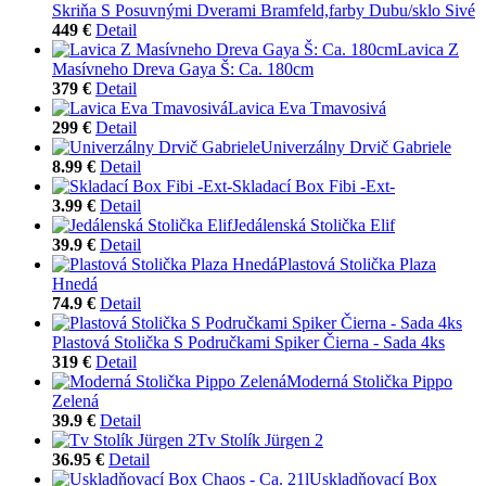
Skriňa S Posuvnými Dverami Bramfeld,farby Dubu/sklo Sivé
449 €
Detail
Lavica Z
Masívneho Dreva Gaya Š: Ca. 180cm
379 €
Detail
Lavica Eva Tmavosivá
299 €
Detail
Univerzálny Drvič Gabriele
8.99 €
Detail
Skladací Box Fibi -Ext-
3.99 €
Detail
Jedálenská Stolička Elif
39.9 €
Detail
Plastová Stolička Plaza
Hnedá
74.9 €
Detail
Plastová Stolička S Područkami Spiker Čierna - Sada 4ks
319 €
Detail
Moderná Stolička Pippo
Zelená
39.9 €
Detail
Tv Stolík Jürgen 2
36.95 €
Detail
Uskladňovací Box