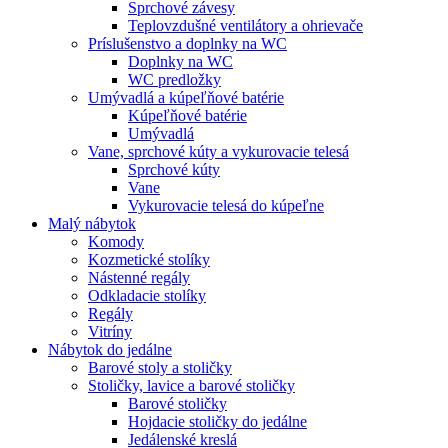
Sprchové závesy
Teplovzdušné ventilátory a ohrievače
Príslušenstvo a doplnky na WC
Doplnky na WC
WC predložky
Umývadlá a kúpeľňové batérie
Kúpeľňové batérie
Umývadlá
Vane, sprchové kúty a vykurovacie telesá
Sprchové kúty
Vane
Vykurovacie telesá do kúpeľne
Malý nábytok
Komody
Kozmetické stolíky
Nástenné regály
Odkladacie stolíky
Regály
Vitríny
Nábytok do jedálne
Barové stoly a stoličky
Stoličky, lavice a barové stoličky
Barové stoličky
Hojdacie stoličky do jedálne
Jedálenské kreslá