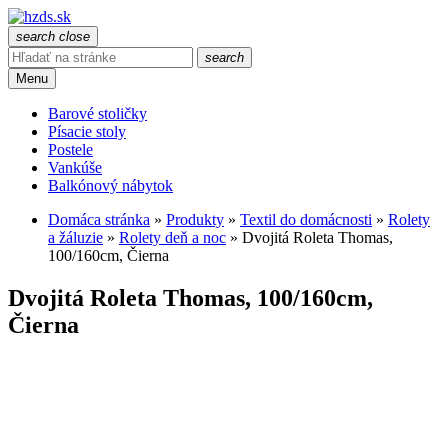
search
close
search
Menu
Barové stoličky
Písacie stoly
Postele
Vankúše
Balkónový nábytok
Domáca stránka
»
Produkty
»
Textil do domácnosti
»
Rolety
a žáluzie
»
Rolety deň a noc
»
Dvojitá Roleta Thomas,
100/160cm, Čierna
Dvojitá Roleta Thomas, 100/160cm,
Čierna