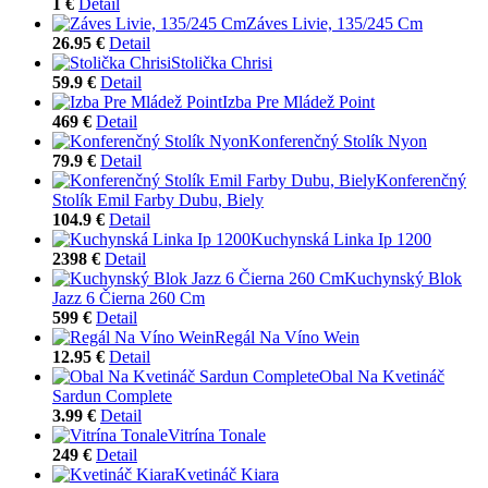
1 €
Detail
Záves Livie, 135/245 Cm
26.95 €
Detail
Stolička Chrisi
59.9 €
Detail
Izba Pre Mládež Point
469 €
Detail
Konferenčný Stolík Nyon
79.9 €
Detail
Konferenčný
Stolík Emil Farby Dubu, Biely
104.9 €
Detail
Kuchynská Linka Ip 1200
2398 €
Detail
Kuchynský Blok
Jazz 6 Čierna 260 Cm
599 €
Detail
Regál Na Víno Wein
12.95 €
Detail
Obal Na Kvetináč
Sardun Complete
3.99 €
Detail
Vitrína Tonale
249 €
Detail
Kvetináč Kiara