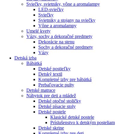
Sviečky, svietniky, vône a aromalampy
LED-sviečky
Sviečky
Svietniky a stojany na sviečky
Vône a aromalampy
Umelé kvety
Vázy, sochy a dekoračné predmety
Dekorácie na stenu
Sochy a dekoračné predmety
Vázy
Detská izba
Bábätká
Detské postieľky
Detský textil
Kompletné izby pre bábätká
Prebaľovacie pulty
Detské matrace
Nábytok pre deti a mládež
Detské otočné stoličky
Detské písacie stoly
Detské postele
Klasické detské postele
Príslušenstvo k detským posteliam
Detské skrine
Kompletné izby pre deti