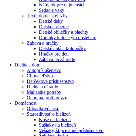
Nábytok pre najmenších
Sedacie vaky
Textil do detskej izby
Detské deky
Detské koberce
Detské obliečky a plachty
Doplnky k detským posteliam
Zábava a hračky
Detské autá a kolobežky
Hračky pre deti
Zábava na záhrade
Dielňa a dom
Autopríslušenstvo
Chovateľstvo
Darčekové príslušenstvo
Dielňa a náradie
Maliarske potreby
Ochrana proti hmyzu
Domácnosť
Odpadkové koše
Starostlivosť o bielizeň
Koše na bielizeň
Sušiaky na bielizeň
Vešiaky, štipce a iné príslušenstvo
Žehliace dosky