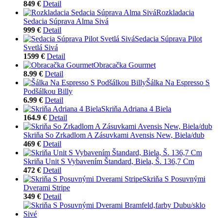
849 €
Detail
Rozkladacia
Sedacia Súprava Alma Sivá
999 €
Detail
Sedacia Súprava Pilot
Svetlá Sivá
1599 €
Detail
Obracačka Gourmet
8.99 €
Detail
Šálka Na Espresso S
Podšálkou Billy
6.99 €
Detail
Skriňa Adriana 4 Biela
164.9 €
Detail
Skriňa So Zrkadlom A Zásuvkami Avensis New, Biela/dub
469 €
Detail
Skriňa Unit S Vybavením Štandard, Biela, Š. 136,7 Cm
472 €
Detail
Skriňa S Posuvnými
Dverami Stripe
349 €
Detail