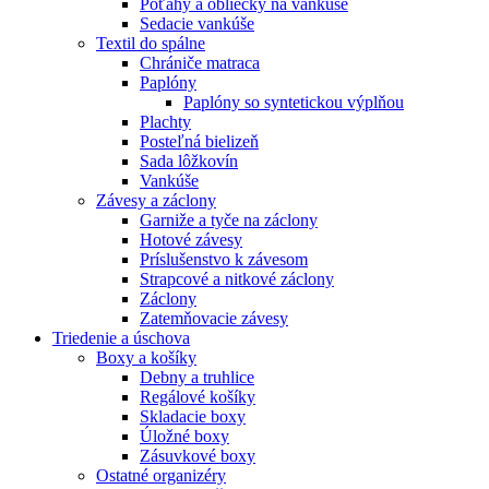
Poťahy a obliečky na vankúše
Sedacie vankúše
Textil do spálne
Chrániče matraca
Paplóny
Paplóny so syntetickou výplňou
Plachty
Posteľná bielizeň
Sada lôžkovín
Vankúše
Závesy a záclony
Garniže a tyče na záclony
Hotové závesy
Príslušenstvo k závesom
Strapcové a nitkové záclony
Záclony
Zatemňovacie závesy
Triedenie a úschova
Boxy a košíky
Debny a truhlice
Regálové košíky
Skladacie boxy
Úložné boxy
Zásuvkové boxy
Ostatné organizéry