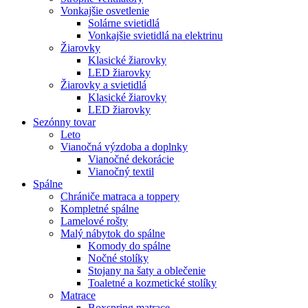
Vonkajšie osvetlenie
Solárne svietidlá
Vonkajšie svietidlá na elektrinu
Žiarovky
Klasické žiarovky
LED žiarovky
Žiarovky a svietidlá
Klasické žiarovky
LED žiarovky
Sezónny tovar
Leto
Vianočná výzdoba a doplnky
Vianočné dekorácie
Vianočný textil
Spálne
Chrániče matraca a toppery
Kompletné spálne
Lamelové rošty
Malý nábytok do spálne
Komody do spálne
Nočné stolíky
Stojany na šaty a oblečenie
Toaletné a kozmetické stolíky
Matrace
Boxspring matrace