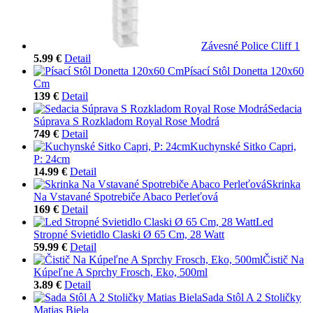
Závesné Police Cliff 1
5.99 €
Detail
Písací Stôl Donetta 120x60
Cm
139 €
Detail
Sedacia
Súprava S Rozkladom Royal Rose Modrá
749 €
Detail
Kuchynské Sitko Capri,
P: 24cm
14.99 €
Detail
Skrinka
Na Vstavané Spotrebiče Abaco Perleťová
169 €
Detail
Led
Stropné Svietidlo Claski Ø 65 Cm, 28 Watt
59.99 €
Detail
Čistič Na
Kúpeľne A Sprchy Frosch, Eko, 500ml
3.89 €
Detail
Sada Stôl A 2 Stoličky
Matias Biela