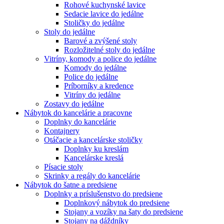
Rohové kuchynské lavice
Sedacie lavice do jedálne
Stoličky do jedálne
Stoly do jedálne
Barové a zvýšené stoly
Rozložitelné stoly do jedálne
Vitríny, komody a police do jedálne
Komody do jedálne
Police do jedálne
Príborníky a kredence
Vitríny do jedálne
Zostavy do jedálne
Nábytok do kancelárie a pracovne
Doplnky do kancelárie
Kontajnery
Otáčacie a kancelárske stoličky
Doplnky ku kreslám
Kancelárske kreslá
Písacie stoly
Skrinky a regály do kancelárie
Nábytok do šatne a predsiene
Doplnky a príslušenstvo do predsiene
Doplnkový nábytok do predsiene
Stojany a vozíky na šaty do predsiene
Stojany na dáždníky