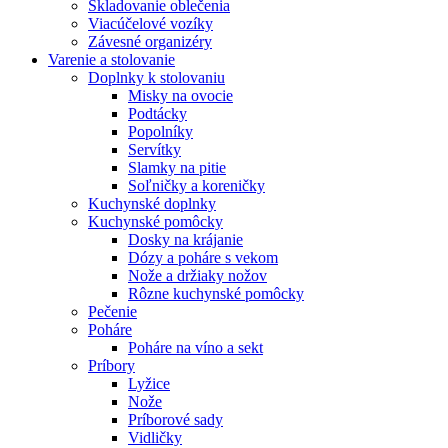
Skladovanie oblečenia
Viacúčelové vozíky
Závesné organizéry
Varenie a stolovanie
Doplnky k stolovaniu
Misky na ovocie
Podtácky
Popolníky
Servítky
Slamky na pitie
Soľničky a koreničky
Kuchynské doplnky
Kuchynské pomôcky
Dosky na krájanie
Dózy a poháre s vekom
Nože a držiaky nožov
Rôzne kuchynské pomôcky
Pečenie
Poháre
Poháre na víno a sekt
Príbory
Lyžice
Nože
Príborové sady
Vidličky