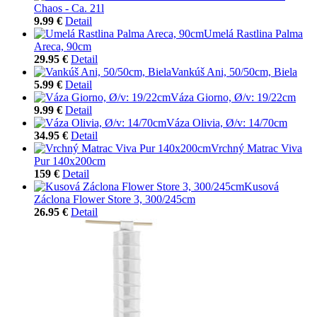
Chaos - Ca. 21l
9.99 €
Detail
Umelá Rastlina Palma
Areca, 90cm
29.95 €
Detail
Vankúš Ani, 50/50cm, Biela
5.99 €
Detail
Váza Giorno, Ø/v: 19/22cm
9.99 €
Detail
Váza Olivia, Ø/v: 14/70cm
34.95 €
Detail
Vrchný Matrac Viva
Pur 140x200cm
159 €
Detail
Kusová
Záclona Flower Store 3, 300/245cm
26.95 €
Detail