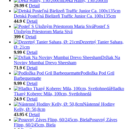
Deka Hainy, 150/200cm
29.99 €
Detail
Detská Posteľná Bielizeň Traffic Junior Ca. 100x135cm
44.9 €
Detail
Posteľ S
Úložným Priestorom Maria Sivá
399 €
Detail
Dezertný Tanier Sahara,
Ø: 21cm
9.99 €
Detail
Držiak Na
Noviny Mumbai Drevo Sheesham
71.9 €
Detail
Podložka Pod Gril
Barbequematte
9.99 €
Detail
Hladko
Tkaný Koberec Mila, 100cm, Svetlohnedá
24.9 €
Detail
Nástenné Hodiny
Kelly, Ø: 50,8cm
43.95 €
Detail
Posuvný Záves
Flipp, 60/245cm, Biela