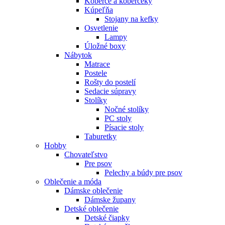
Koberce a koberčeky
Kúpeľňa
Stojany na kefky
Osvetlenie
Lampy
Úložné boxy
Nábytok
Matrace
Postele
Rošty do postelí
Sedacie súpravy
Stolíky
Nočné stolíky
PC stoly
Písacie stoly
Taburetky
Hobby
Chovateľstvo
Pre psov
Pelechy a búdy pre psov
Oblečenie a móda
Dámske oblečenie
Dámske župany
Detské oblečenie
Detské čiapky