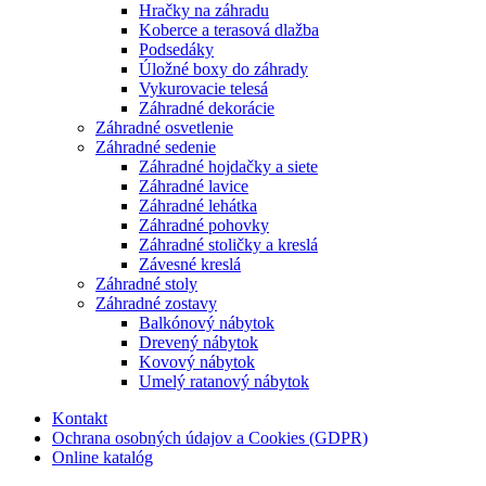
Hračky na záhradu
Koberce a terasová dlažba
Podsedáky
Úložné boxy do záhrady
Vykurovacie telesá
Záhradné dekorácie
Záhradné osvetlenie
Záhradné sedenie
Záhradné hojdačky a siete
Záhradné lavice
Záhradné lehátka
Záhradné pohovky
Záhradné stoličky a kreslá
Závesné kreslá
Záhradné stoly
Záhradné zostavy
Balkónový nábytok
Drevený nábytok
Kovový nábytok
Umelý ratanový nábytok
Kontakt
Ochrana osobných údajov a Cookies (GDPR)
Online katalóg