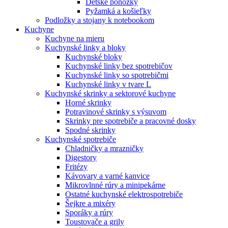
Detské ponožky
Pyžamká a košieľky
Podložky a stojany k notebookom
Kuchyne
Kuchyne na mieru
Kuchynské linky a bloky
Kuchynské bloky
Kuchynské linky bez spotrebičov
Kuchynské linky so spotrebičmi
Kuchynské linky v tvare L
Kuchynské skrinky a sektorové kuchyne
Horné skrinky
Potravinové skrinky s výsuvom
Skrinky pre spotrebiče a pracovné dosky
Spodné skrinky
Kuchynské spotrebiče
Chladničky a mrazničky
Digestory
Fritézy
Kávovary a varné kanvice
Mikrovlnné rúry a minipekárne
Ostatné kuchynské elektrospotrebiče
Šejkre a mixéry
Sporáky a rúry
Toustovače a grily