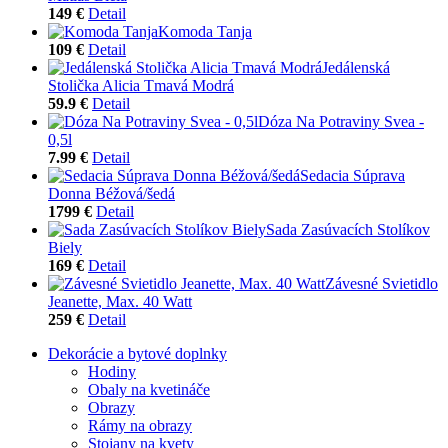
149 €
Detail
Komoda Tanja
109 €
Detail
Jedálenská
Stolička Alicia Tmavá Modrá
59.9 €
Detail
Dóza Na Potraviny Svea -
0,5l
7.99 €
Detail
Sedacia Súprava
Donna Béžová/šedá
1799 €
Detail
Sada Zasúvacích Stolíkov
Biely
169 €
Detail
Závesné Svietidlo
Jeanette, Max. 40 Watt
259 €
Detail
Dekorácie a bytové doplnky
Hodiny
Obaly na kvetináče
Obrazy
Rámy na obrazy
Stojany na kvety