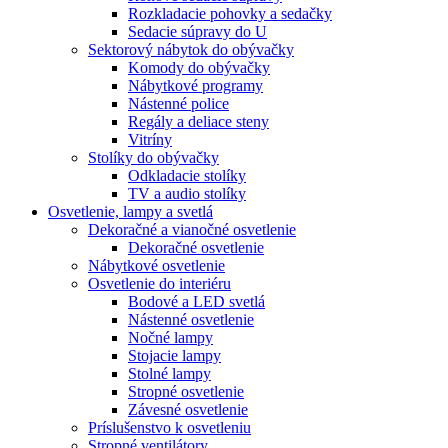
Rozkladacie pohovky a sedačky
Sedacie súpravy do U
Sektorový nábytok do obývačky
Komody do obývačky
Nábytkové programy
Nástenné police
Regály a deliace steny
Vitríny
Stolíky do obývačky
Odkladacie stolíky
TV a audio stolíky
Osvetlenie, lampy a svetlá
Dekoračné a vianočné osvetlenie
Dekoračné osvetlenie
Nábytkové osvetlenie
Osvetlenie do interiéru
Bodové a LED svetlá
Nástenné osvetlenie
Nočné lampy
Stojacie lampy
Stolné lampy
Stropné osvetlenie
Závesné osvetlenie
Príslušenstvo k osvetleniu
Stropné ventilátory