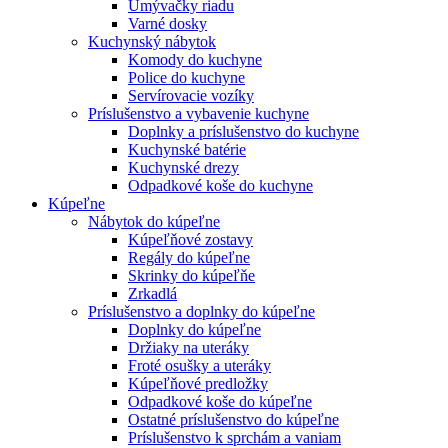
Umývačky riadu
Varné dosky
Kuchynský nábytok
Komody do kuchyne
Police do kuchyne
Servírovacie vozíky
Príslušenstvo a vybavenie kuchyne
Doplnky a príslušenstvo do kuchyne
Kuchynské batérie
Kuchynské drezy
Odpadkové koše do kuchyne
Kúpeľne
Nábytok do kúpeľne
Kúpeľňové zostavy
Regály do kúpeľne
Skrinky do kúpeľňe
Zrkadlá
Príslušenstvo a doplnky do kúpeľne
Doplnky do kúpeľne
Držiaky na uteráky
Froté osušky a uteráky
Kúpeľňové predložky
Odpadkové koše do kúpeľne
Ostatné príslušenstvo do kúpeľne
Príslušenstvo k sprchám a vaniam