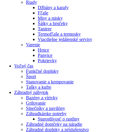
Riady
Džbány a karafy
Fľaše
Misy a misky
Šálky a hrnčeky
Taniere
Termofľaše a termosky
Viacdielne jedálenské servisy
Varenie
Hrnce
Panvice
Pokrievky
Voľný čas
Funkčné doplnky
Šport
Stanovanie a kempovanie
Tašky a kufre
Záhradný nábytok
Bazény a vírivky
Grilovanie
Slnečníky a pavilóny
Záhradkárske potreby
Starostlivosť o rastliny
Záhradné domčeky na náradie
Záhradné doplnky a príslušenstvo