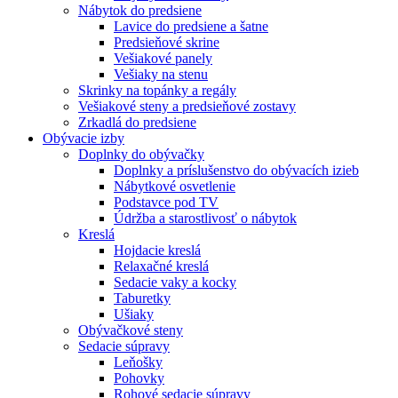
Nábytok do predsiene
Lavice do predsiene a šatne
Predsieňové skrine
Vešiakové panely
Vešiaky na stenu
Skrinky na topánky a regály
Vešiakové steny a predsieňové zostavy
Zrkadlá do predsiene
Obývacie izby
Doplnky do obývačky
Doplnky a príslušenstvo do obývacích izieb
Nábytkové osvetlenie
Podstavce pod TV
Údržba a starostlivosť o nábytok
Kreslá
Hojdacie kreslá
Relaxačné kreslá
Sedacie vaky a kocky
Taburetky
Ušiaky
Obývačkové steny
Sedacie súpravy
Leňošky
Pohovky
Rohové sedacie súpravy