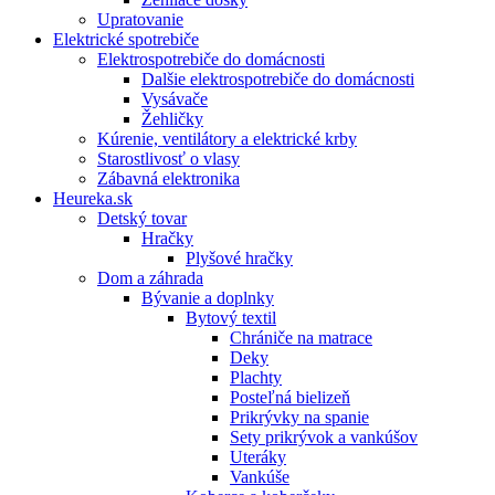
Upratovanie
Elektrické spotrebiče
Elektrospotrebiče do domácnosti
Dalšie elektrospotrebiče do domácnosti
Vysávače
Žehličky
Kúrenie, ventilátory a elektrické krby
Starostlivosť o vlasy
Zábavná elektronika
Heureka.sk
Detský tovar
Hračky
Plyšové hračky
Dom a záhrada
Bývanie a doplnky
Bytový textil
Chrániče na matrace
Deky
Plachty
Posteľná bielizeň
Prikrývky na spanie
Sety prikrývok a vankúšov
Uteráky
Vankúše