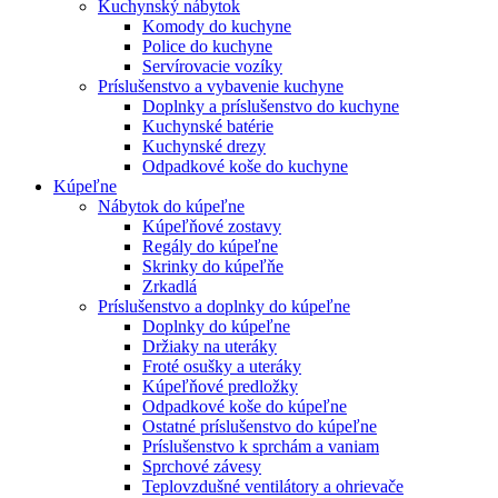
Kuchynský nábytok
Komody do kuchyne
Police do kuchyne
Servírovacie vozíky
Príslušenstvo a vybavenie kuchyne
Doplnky a príslušenstvo do kuchyne
Kuchynské batérie
Kuchynské drezy
Odpadkové koše do kuchyne
Kúpeľne
Nábytok do kúpeľne
Kúpeľňové zostavy
Regály do kúpeľne
Skrinky do kúpeľňe
Zrkadlá
Príslušenstvo a doplnky do kúpeľne
Doplnky do kúpeľne
Držiaky na uteráky
Froté osušky a uteráky
Kúpeľňové predložky
Odpadkové koše do kúpeľne
Ostatné príslušenstvo do kúpeľne
Príslušenstvo k sprchám a vaniam
Sprchové závesy
Teplovzdušné ventilátory a ohrievače