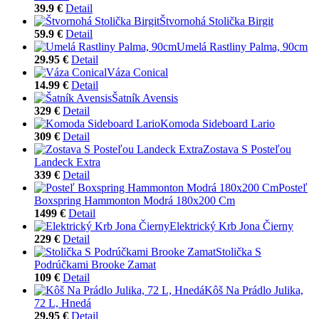
39.9 €
Detail
Štvornohá Stolička Birgit
59.9 €
Detail
Umelá Rastliny Palma, 90cm
29.95 €
Detail
Váza Conical
14.99 €
Detail
Šatník Avensis
329 €
Detail
Komoda Sideboard Lario
309 €
Detail
Zostava S Posteľou
Landeck Extra
339 €
Detail
Posteľ
Boxspring Hammonton Modrá 180x200 Cm
1499 €
Detail
Elektrický Krb Jona Čierny
229 €
Detail
Stolička S
Podrúčkami Brooke Zamat
109 €
Detail
Kôš Na Prádlo Julika,
72 L, Hnedá
29.95 €
Detail