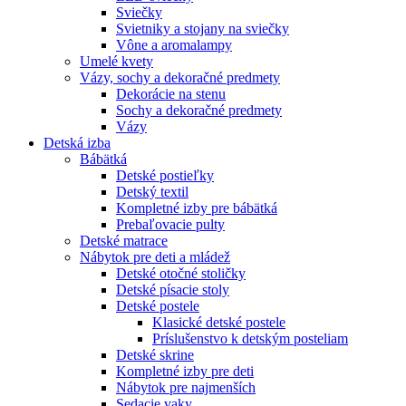
Sviečky
Svietniky a stojany na sviečky
Vône a aromalampy
Umelé kvety
Vázy, sochy a dekoračné predmety
Dekorácie na stenu
Sochy a dekoračné predmety
Vázy
Detská izba
Bábätká
Detské postieľky
Detský textil
Kompletné izby pre bábätká
Prebaľovacie pulty
Detské matrace
Nábytok pre deti a mládež
Detské otočné stoličky
Detské písacie stoly
Detské postele
Klasické detské postele
Príslušenstvo k detským posteliam
Detské skrine
Kompletné izby pre deti
Nábytok pre najmenších
Sedacie vaky