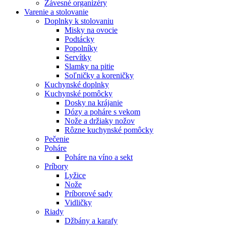
Závesné organizéry
Varenie a stolovanie
Doplnky k stolovaniu
Misky na ovocie
Podtácky
Popolníky
Servítky
Slamky na pitie
Soľničky a koreničky
Kuchynské doplnky
Kuchynské pomôcky
Dosky na krájanie
Dózy a poháre s vekom
Nože a držiaky nožov
Rôzne kuchynské pomôcky
Pečenie
Poháre
Poháre na víno a sekt
Príbory
Lyžice
Nože
Príborové sady
Vidličky
Riady
Džbány a karafy