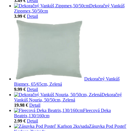
3.49 €
Detail
Dekoračný Vankúš
Zippmex,50/50cm
3.99 €
Detail
Dekoračný Vankúš
Bigmex, 65/65cm, Zelená
9.99 €
Detail
Dekoračný
Vankúš Nouria, 50/50cm, Zelená
19.98 €
Detail
Fleecová Deka
Beatrix,130/160cm
2.99 €
Detail
Zásuvka Pod Posteľ