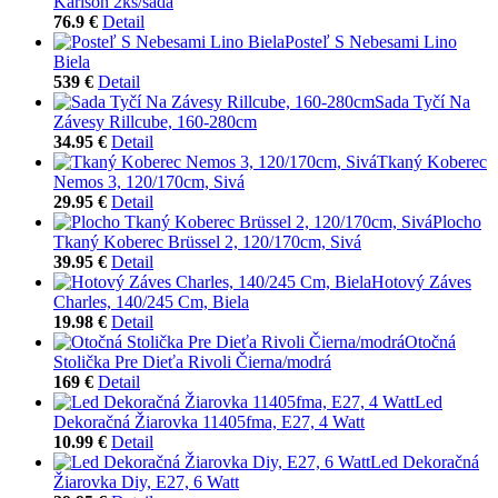
Karlson 2ks/sada
76.9 €
Detail
Posteľ S Nebesami Lino
Biela
539 €
Detail
Sada Tyčí Na
Závesy Rillcube, 160-280cm
34.95 €
Detail
Tkaný Koberec
Nemos 3, 120/170cm, Sivá
29.95 €
Detail
Plocho
Tkaný Koberec Brüssel 2, 120/170cm, Sivá
39.95 €
Detail
Hotový Záves
Charles, 140/245 Cm, Biela
19.98 €
Detail
Otočná
Stolička Pre Dieťa Rivoli Čierna/modrá
169 €
Detail
Led
Dekoračná Žiarovka 11405fma, E27, 4 Watt
10.99 €
Detail
Led Dekoračná
Žiarovka Diy, E27, 6 Watt