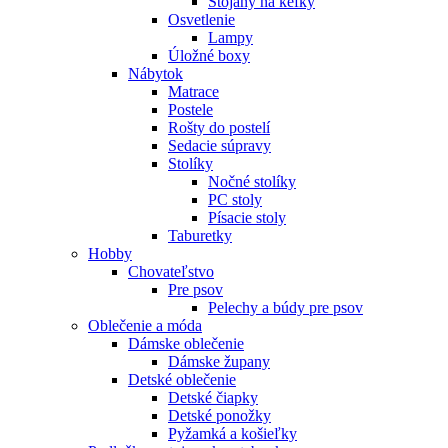
Stojany na kefky
Osvetlenie
Lampy
Úložné boxy
Nábytok
Matrace
Postele
Rošty do postelí
Sedacie súpravy
Stolíky
Nočné stolíky
PC stoly
Písacie stoly
Taburetky
Hobby
Chovateľstvo
Pre psov
Pelechy a búdy pre psov
Oblečenie a móda
Dámske oblečenie
Dámske župany
Detské oblečenie
Detské čiapky
Detské ponožky
Pyžamká a košieľky