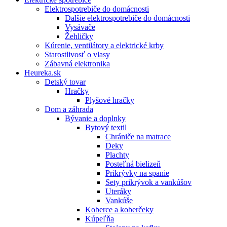
Elektrospotrebiče do domácnosti
Dalšie elektrospotrebiče do domácnosti
Vysávače
Žehličky
Kúrenie, ventilátory a elektrické krby
Starostlivosť o vlasy
Zábavná elektronika
Heureka.sk
Detský tovar
Hračky
Plyšové hračky
Dom a záhrada
Bývanie a doplnky
Bytový textil
Chrániče na matrace
Deky
Plachty
Posteľná bielizeň
Prikrývky na spanie
Sety prikrývok a vankúšov
Uteráky
Vankúše
Koberce a koberčeky
Kúpeľňa