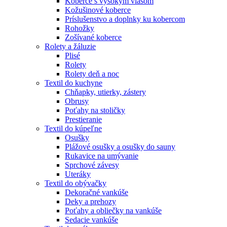
Koberce s vysokým vlasom
Kožušinové koberce
Príslušenstvo a doplnky ku kobercom
Rohožky
Zošívané koberce
Rolety a žáluzie
Plisé
Rolety
Rolety deň a noc
Textil do kuchyne
Chňapky, utierky, zástery
Obrusy
Poťahy na stoličky
Prestieranie
Textil do kúpeľne
Osušky
Plážové osušky a osušky do sauny
Rukavice na umývanie
Sprchové závesy
Uteráky
Textil do obývačky
Dekoračné vankúše
Deky a prehozy
Poťahy a obliečky na vankúše
Sedacie vankúše