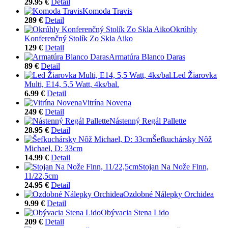
29.95 €
Detail
Komoda Travis
289 €
Detail
Okrúhly
Konferenčný Stolík Zo Skla Aiko
129 €
Detail
Armatúra Blanco Daras
89 €
Detail
Led Žiarovka
Multi, E14, 5,5 Watt, 4ks/bal.
6.99 €
Detail
Vitrína Novena
249 €
Detail
Nástenný Regál Pallette
28.95 €
Detail
Šefkuchársky Nôž
Michael, D: 33cm
14.99 €
Detail
Stojan Na Nože Finn,
11/22,5cm
24.95 €
Detail
Ozdobné Nálepky Orchidea
9.99 €
Detail
Obývacia Stena Lido
209 €
Detail