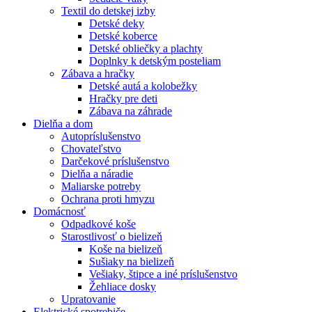
Textil do detskej izby
Detské deky
Detské koberce
Detské obliečky a plachty
Doplnky k detským posteliam
Zábava a hračky
Detské autá a kolobežky
Hračky pre deti
Zábava na záhrade
Dielňa a dom
Autopríslušenstvo
Chovateľstvo
Darčekové príslušenstvo
Dielňa a náradie
Maliarske potreby
Ochrana proti hmyzu
Domácnosť
Odpadkové koše
Starostlivosť o bielizeň
Koše na bielizeň
Sušiaky na bielizeň
Vešiaky, štipce a iné príslušenstvo
Žehliace dosky
Upratovanie
Elektrické spotrebiče