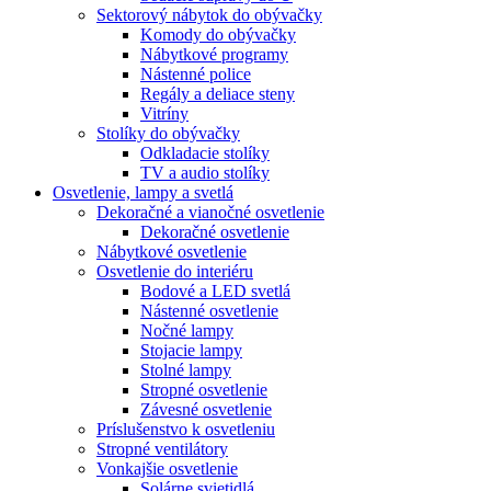
Sektorový nábytok do obývačky
Komody do obývačky
Nábytkové programy
Nástenné police
Regály a deliace steny
Vitríny
Stolíky do obývačky
Odkladacie stolíky
TV a audio stolíky
Osvetlenie, lampy a svetlá
Dekoračné a vianočné osvetlenie
Dekoračné osvetlenie
Nábytkové osvetlenie
Osvetlenie do interiéru
Bodové a LED svetlá
Nástenné osvetlenie
Nočné lampy
Stojacie lampy
Stolné lampy
Stropné osvetlenie
Závesné osvetlenie
Príslušenstvo k osvetleniu
Stropné ventilátory
Vonkajšie osvetlenie
Solárne svietidlá