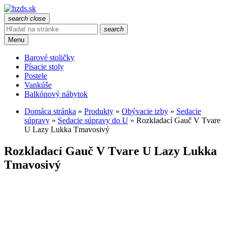
search
close
search
Menu
Barové stoličky
Písacie stoly
Postele
Vankúše
Balkónový nábytok
Domáca stránka
»
Produkty
»
Obývacie izby
»
Sedacie
súpravy
»
Sedacie súpravy do U
»
Rozkladací Gauč V Tvare
U Lazy Lukka Tmavosivý
Rozkladací Gauč V Tvare U Lazy Lukka
Tmavosivý