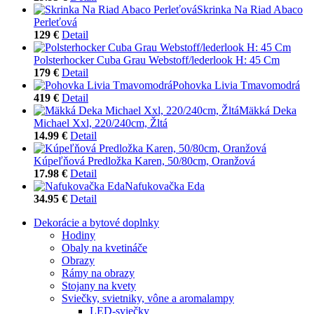
Skrinka Na Riad Abaco
Perleťová
129 €
Detail
Polsterhocker Cuba Grau Webstoff/lederlook H: 45 Cm
179 €
Detail
Pohovka Livia Tmavomodrá
419 €
Detail
Mäkká Deka
Michael Xxl, 220/240cm, Žltá
14.99 €
Detail
Kúpeľňová Predložka Karen, 50/80cm, Oranžová
17.98 €
Detail
Nafukovačka Eda
34.95 €
Detail
Dekorácie a bytové doplnky
Hodiny
Obaly na kvetináče
Obrazy
Rámy na obrazy
Stojany na kvety
Sviečky, svietniky, vône a aromalampy
LED-sviečky