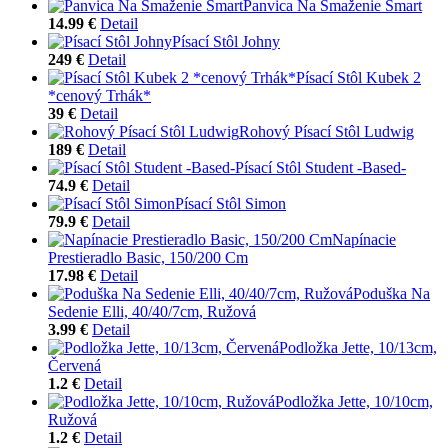
Panvica Na Smaženie Smart
14.99 €
Detail
Písací Stôl Johny
249 €
Detail
Písací Stôl Kubek 2
*cenový Trhák*
39 €
Detail
Rohový Písací Stôl Ludwig
189 €
Detail
Písací Stôl Student -Based-
74.9 €
Detail
Písací Stôl Simon
79.9 €
Detail
Napínacie
Prestieradlo Basic, 150/200 Cm
17.98 €
Detail
Poduška Na
Sedenie Elli, 40/40/7cm, Ružová
3.99 €
Detail
Podložka Jette, 10/13cm,
Červená
1.2 €
Detail
Podložka Jette, 10/10cm,
Ružová
1.2 €
Detail