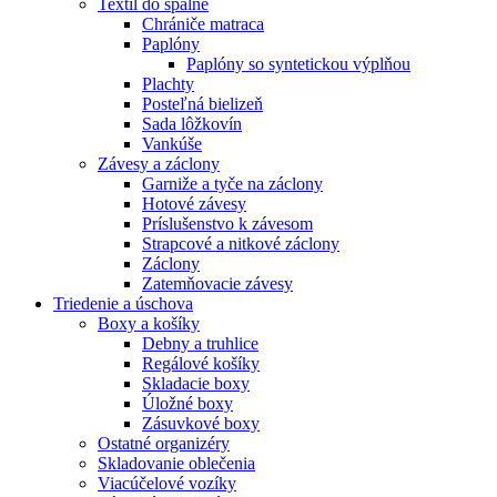
Textil do spálne
Chrániče matraca
Paplóny
Paplóny so syntetickou výplňou
Plachty
Posteľná bielizeň
Sada lôžkovín
Vankúše
Závesy a záclony
Garniže a tyče na záclony
Hotové závesy
Príslušenstvo k závesom
Strapcové a nitkové záclony
Záclony
Zatemňovacie závesy
Triedenie a úschova
Boxy a košíky
Debny a truhlice
Regálové košíky
Skladacie boxy
Úložné boxy
Zásuvkové boxy
Ostatné organizéry
Skladovanie oblečenia
Viacúčelové vozíky