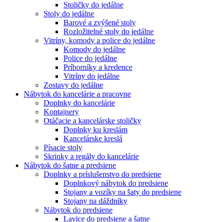
Stoličky do jedálne
Stoly do jedálne
Barové a zvýšené stoly
Rozložitelné stoly do jedálne
Vitríny, komody a police do jedálne
Komody do jedálne
Police do jedálne
Príborníky a kredence
Vitríny do jedálne
Zostavy do jedálne
Nábytok do kancelárie a pracovne
Doplnky do kancelárie
Kontajnery
Otáčacie a kancelárske stoličky
Doplnky ku kreslám
Kancelárske kreslá
Písacie stoly
Skrinky a regály do kancelárie
Nábytok do šatne a predsiene
Doplnky a príslušenstvo do predsiene
Doplnkový nábytok do predsiene
Stojany a vozíky na šaty do predsiene
Stojany na dáždníky
Nábytok do predsiene
Lavice do predsiene a šatne