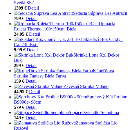
Svetlá Sivá
1399 €
Detail
Sedacia Súprava Lea Antracit
799 €
Detail
Upínacia
Roleta Thermo, 100/150cm, Biela
24.95 €
Detail
Skladací Box Cindy -
Ca. 23l -Ext-
9.99 €
Detail
Skrinka Lona Xxl Dekor
Buk
299 €
Detail
Kúpeľňová
Skrinka Fantasy Biela Farba
159 €
Detail
Závesná Skrinka Milano
44.95 €
Detail
Sprchový Kút Proline
B9090c- 90cm
579 €
Detail
Stojace Svietidlo Seraphina
149 €
Detail
Zamatová Stolička Lio
Ružová