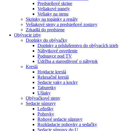
Predsieňové skrine
Vešiakové panely
Vešiaky na stenu
Skrinky na topánky a regály
Vešiakové steny a predsieňové zostavy
Zrkadlá do predsiene
Obývacie izby
Doplnky do obývačky
Doplnky a príslušenstvo do obývacích izieb
Nábytkové osvetlenie
Podstavce pod TV
Údržba a starostlivosť o nábytok
Kreslá
Hojdacie kreslá
Relaxačné kreslá
Sedacie vaky a kocky
Taburetky
Ušiaky
Obývačkové steny
Sedacie súpravy
Leňošky
Pohovky
Rohové sedacie súpravy
Rozkladacie pohovky a sedačky
Sedacie súpravy do U