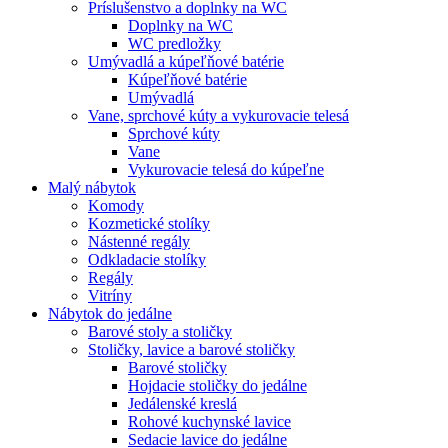
Príslušenstvo a doplnky na WC
Doplnky na WC
WC predložky
Umývadlá a kúpeľňové batérie
Kúpeľňové batérie
Umývadlá
Vane, sprchové kúty a vykurovacie telesá
Sprchové kúty
Vane
Vykurovacie telesá do kúpeľne
Malý nábytok
Komody
Kozmetické stolíky
Nástenné regály
Odkladacie stolíky
Regály
Vitríny
Nábytok do jedálne
Barové stoly a stoličky
Stoličky, lavice a barové stoličky
Barové stoličky
Hojdacie stoličky do jedálne
Jedálenské kreslá
Rohové kuchynské lavice
Sedacie lavice do jedálne