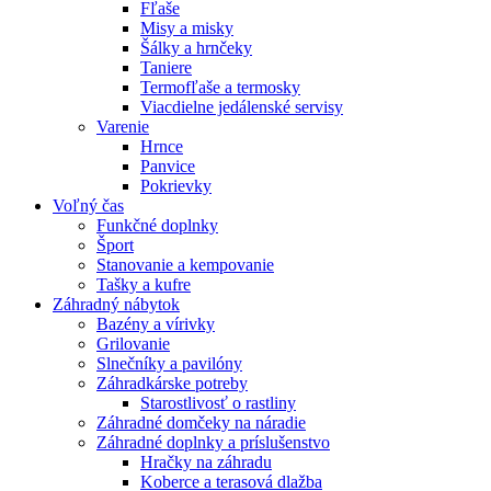
Fľaše
Misy a misky
Šálky a hrnčeky
Taniere
Termofľaše a termosky
Viacdielne jedálenské servisy
Varenie
Hrnce
Panvice
Pokrievky
Voľný čas
Funkčné doplnky
Šport
Stanovanie a kempovanie
Tašky a kufre
Záhradný nábytok
Bazény a vírivky
Grilovanie
Slnečníky a pavilóny
Záhradkárske potreby
Starostlivosť o rastliny
Záhradné domčeky na náradie
Záhradné doplnky a príslušenstvo
Hračky na záhradu
Koberce a terasová dlažba