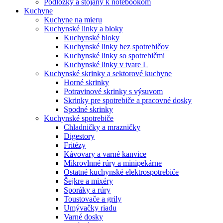
Podložky a stojany k notebookom
Kuchyne
Kuchyne na mieru
Kuchynské linky a bloky
Kuchynské bloky
Kuchynské linky bez spotrebičov
Kuchynské linky so spotrebičmi
Kuchynské linky v tvare L
Kuchynské skrinky a sektorové kuchyne
Horné skrinky
Potravinové skrinky s výsuvom
Skrinky pre spotrebiče a pracovné dosky
Spodné skrinky
Kuchynské spotrebiče
Chladničky a mrazničky
Digestory
Fritézy
Kávovary a varné kanvice
Mikrovlnné rúry a minipekárne
Ostatné kuchynské elektrospotrebiče
Šejkre a mixéry
Sporáky a rúry
Toustovače a grily
Umývačky riadu
Varné dosky