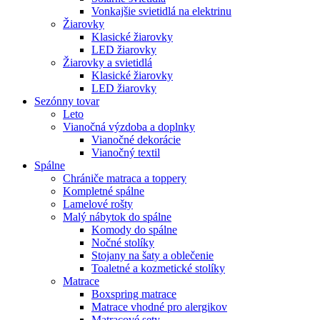
Vonkajšie svietidlá na elektrinu
Žiarovky
Klasické žiarovky
LED žiarovky
Žiarovky a svietidlá
Klasické žiarovky
LED žiarovky
Sezónny tovar
Leto
Vianočná výzdoba a doplnky
Vianočné dekorácie
Vianočný textil
Spálne
Chrániče matraca a toppery
Kompletné spálne
Lamelové rošty
Malý nábytok do spálne
Komody do spálne
Nočné stolíky
Stojany na šaty a oblečenie
Toaletné a kozmetické stolíky
Matrace
Boxspring matrace
Matrace vhodné pro alergikov
Matracové sety