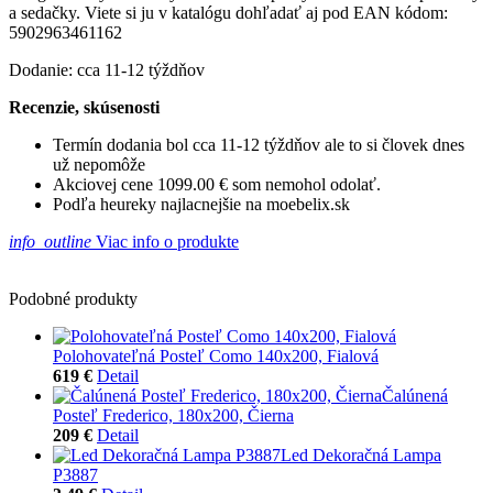
a sedačky. Viete si ju v katalógu dohľadať aj pod EAN kódom:
5902963461162
Dodanie: cca 11-12 týždňov
Recenzie, skúsenosti
Termín dodania bol cca 11-12 týždňov ale to si človek dnes
už nepomôže
Akciovej cene 1099.00 € som nemohol odolať.
Podľa heureky najlacnejšie na moebelix.sk
info_outline
Viac info o produkte
Podobné produkty
Polohovateľná Posteľ Como 140x200, Fialová
619 €
Detail
Čalúnená
Posteľ Frederico, 180x200, Čierna
209 €
Detail
Led Dekoračná Lampa
P3887