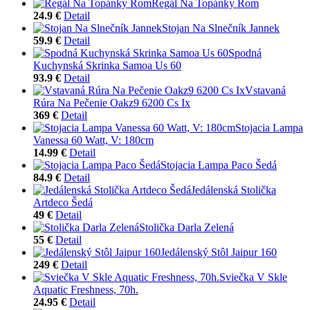
Regál Na Topánky Rom
24.9 €
Detail
Stojan Na Slnečník Jannek
59.9 €
Detail
Spodná
Kuchynská Skrinka Samoa Us 60
93.9 €
Detail
Vstavaná
Rúra Na Pečenie Oakz9 6200 Cs Ix
369 €
Detail
Stojacia Lampa
Vanessa 60 Watt, V: 180cm
14.99 €
Detail
Stojacia Lampa Paco Šedá
84.9 €
Detail
Jedálenská Stolička
Artdeco Šedá
49 €
Detail
Stolička Darla Zelená
55 €
Detail
Jedálenský Stôl Jaipur 160
249 €
Detail
Sviečka V Skle
Aquatic Freshness, 70h.
24.95 €
Detail