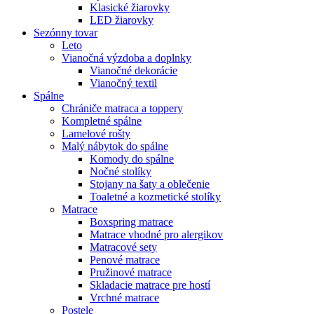
Klasické žiarovky
LED žiarovky
Sezónny tovar
Leto
Vianočná výzdoba a doplnky
Vianočné dekorácie
Vianočný textil
Spálne
Chrániče matraca a toppery
Kompletné spálne
Lamelové rošty
Malý nábytok do spálne
Komody do spálne
Nočné stolíky
Stojany na šaty a oblečenie
Toaletné a kozmetické stolíky
Matrace
Boxspring matrace
Matrace vhodné pro alergikov
Matracové sety
Penové matrace
Pružinové matrace
Skladacie matrace pre hostí
Vrchné matrace
Postele