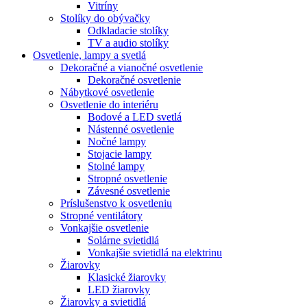
Vitríny
Stolíky do obývačky
Odkladacie stolíky
TV a audio stolíky
Osvetlenie, lampy a svetlá
Dekoračné a vianočné osvetlenie
Dekoračné osvetlenie
Nábytkové osvetlenie
Osvetlenie do interiéru
Bodové a LED svetlá
Nástenné osvetlenie
Nočné lampy
Stojacie lampy
Stolné lampy
Stropné osvetlenie
Závesné osvetlenie
Príslušenstvo k osvetleniu
Stropné ventilátory
Vonkajšie osvetlenie
Solárne svietidlá
Vonkajšie svietidlá na elektrinu
Žiarovky
Klasické žiarovky
LED žiarovky
Žiarovky a svietidlá