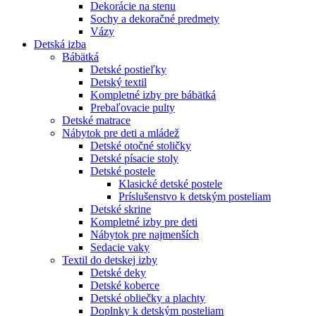
Dekorácie na stenu
Sochy a dekoračné predmety
Vázy
Detská izba
Bábätká
Detské postieľky
Detský textil
Kompletné izby pre bábätká
Prebaľovacie pulty
Detské matrace
Nábytok pre deti a mládež
Detské otočné stoličky
Detské písacie stoly
Detské postele
Klasické detské postele
Príslušenstvo k detským posteliam
Detské skrine
Kompletné izby pre deti
Nábytok pre najmenších
Sedacie vaky
Textil do detskej izby
Detské deky
Detské koberce
Detské obliečky a plachty
Doplnky k detským posteliam