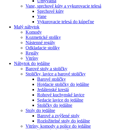
Umývadlá
Vane, sprchové kúty a vykurovacie telesá
Sprchové kúty
Vane
Vykurovacie telesá do kúpeľne
Malý nábytok
Komody
Kozmetické stolíky
Nástenné regály
Odkladacie stolíky
Regály
Vitríny
Nábytok do jedálne
Barové stoly a stoličky
Stoličky, lavice a barové stoličky
Barové stoličky
Hojdacie stoličky do jedálne
Jedálenské kreslá
Rohové kuchynské lavice
Sedacie lavice do jedálne
Stoličky do jedálne
Stoly do jedálne
Barové a zvýšené stoly
Rozložitelné stoly do jedálne
Vitríny, komody a police do jedálne