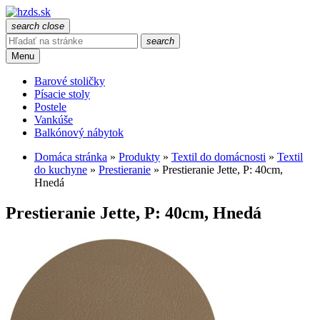
search
close
search
Menu
Barové stoličky
Písacie stoly
Postele
Vankúše
Balkónový nábytok
Domáca stránka
»
Produkty
»
Textil do domácnosti
»
Textil
do kuchyne
»
Prestieranie
»
Prestieranie Jette, P: 40cm,
Hnedá
Prestieranie Jette, P: 40cm, Hnedá