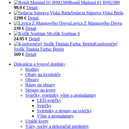
Regál Mailand 01 B992389
99.9 €
Detail
Sedacia Súprava Viska Biela
1299 €
Detail
Lavica Z Mangového Dreva
239 €
Detail
Košík Sophian S
24.95 €
Detail
Konferenčný
Stolík Tindala Farba: Betón
169 €
Detail
Dekorácie a bytové doplnky
Hodiny
Obaly na kvetináče
Obrazy
Rámy na obrazy
Stojany na kvety
Sviečky, svietniky, vône a aromalampy
LED-sviečky
Sviečky
Svietniky a stojany na sviečky
Vône a aromalampy
Umelé kvety
Vázy, sochy a dekoračné predmety