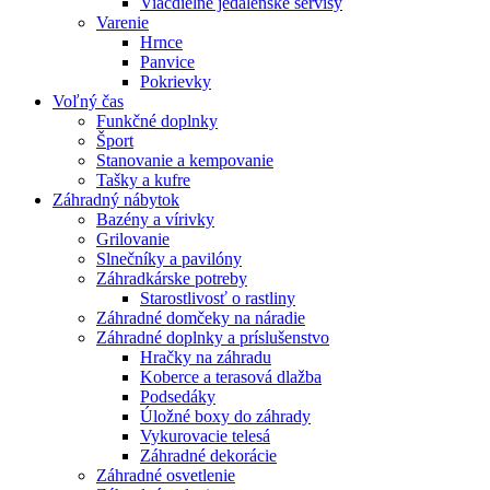
Viacdielne jedálenské servisy
Varenie
Hrnce
Panvice
Pokrievky
Voľný čas
Funkčné doplnky
Šport
Stanovanie a kempovanie
Tašky a kufre
Záhradný nábytok
Bazény a vírivky
Grilovanie
Slnečníky a pavilóny
Záhradkárske potreby
Starostlivosť o rastliny
Záhradné domčeky na náradie
Záhradné doplnky a príslušenstvo
Hračky na záhradu
Koberce a terasová dlažba
Podsedáky
Úložné boxy do záhrady
Vykurovacie telesá
Záhradné dekorácie
Záhradné osvetlenie