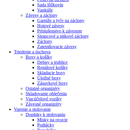
Sada lôžkovín
Vankúše
Závesy a záclony
Garniže a tyče na záclony
Hotové závesy
Príslušenstvo k závesom
Strapcové a nitkové záclony
Záclony
Zatemňovacie závesy
Triedenie a úschova
Boxy a košíky
Debny a truhlice
Regálové košíky
Skladacie boxy
Úložné boxy
Zásuvkové boxy
Ostatné organizéry
Skladovanie oblečenia
Viacúčelové vozíky
Závesné organizéry
Varenie a stolovanie
Doplnky k stolovaniu
Misky na ovocie
Podtácky