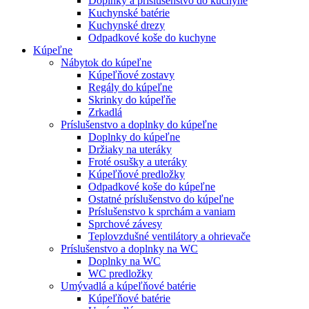
Doplnky a príslušenstvo do kuchyne
Kuchynské batérie
Kuchynské drezy
Odpadkové koše do kuchyne
Kúpeľne
Nábytok do kúpeľne
Kúpeľňové zostavy
Regály do kúpeľne
Skrinky do kúpeľňe
Zrkadlá
Príslušenstvo a doplnky do kúpeľne
Doplnky do kúpeľne
Držiaky na uteráky
Froté osušky a uteráky
Kúpeľňové predložky
Odpadkové koše do kúpeľne
Ostatné príslušenstvo do kúpeľne
Príslušenstvo k sprchám a vaniam
Sprchové závesy
Teplovzdušné ventilátory a ohrievače
Príslušenstvo a doplnky na WC
Doplnky na WC
WC predložky
Umývadlá a kúpeľňové batérie
Kúpeľňové batérie