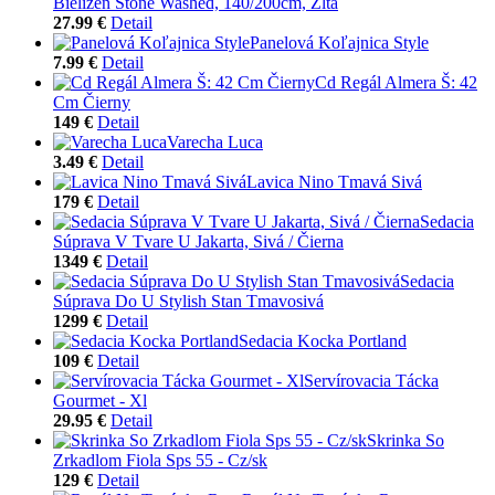
Bielizeň Stone Washed, 140/200cm, Žltá
27.99 €
Detail
Panelová Koľajnica Style
7.99 €
Detail
Cd Regál Almera Š: 42
Cm Čierny
149 €
Detail
Varecha Luca
3.49 €
Detail
Lavica Nino Tmavá Sivá
179 €
Detail
Sedacia
Súprava V Tvare U Jakarta, Sivá / Čierna
1349 €
Detail
Sedacia
Súprava Do U Stylish Stan Tmavosivá
1299 €
Detail
Sedacia Kocka Portland
109 €
Detail
Servírovacia Tácka
Gourmet - Xl
29.95 €
Detail
Skrinka So
Zrkadlom Fiola Sps 55 - Cz/sk
129 €
Detail