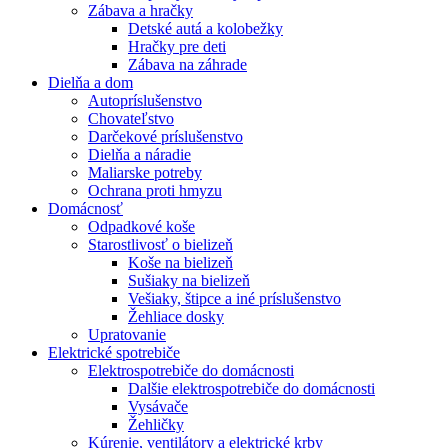
Zábava a hračky
Detské autá a kolobežky
Hračky pre deti
Zábava na záhrade
Dielňa a dom
Autopríslušenstvo
Chovateľstvo
Darčekové príslušenstvo
Dielňa a náradie
Maliarske potreby
Ochrana proti hmyzu
Domácnosť
Odpadkové koše
Starostlivosť o bielizeň
Koše na bielizeň
Sušiaky na bielizeň
Vešiaky, štipce a iné príslušenstvo
Žehliace dosky
Upratovanie
Elektrické spotrebiče
Elektrospotrebiče do domácnosti
Dalšie elektrospotrebiče do domácnosti
Vysávače
Žehličky
Kúrenie, ventilátory a elektrické krby