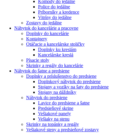
Komody do jedálne
Police do jedálne
Príborníky a kredence
Vitríny do jedálne
Zostavy do jedálne
Nábytok do kancelárie a pracovne
Doplnky do kancelárie
Kontajnery
Otáčacie a kancelárske stoličky
Doplnky ku kreslám
Kancelárske kreslá
Písacie stoly
Skrinky a regály do kancelárie
Nábytok do šatne a predsiene
Doplnky a príslušenstvo do predsiene
Doplnkový nábytok do predsiene
Stojany a vozíky na šaty do predsiene
Stojany na dáždníky
Nábytok do predsiene
Lavice do predsiene a šatne
Predsieňové skrine
Vešiakové panely
Vešiaky na stenu
Skrinky na topánky a regály
Vešiakové steny a predsieňové zostavy