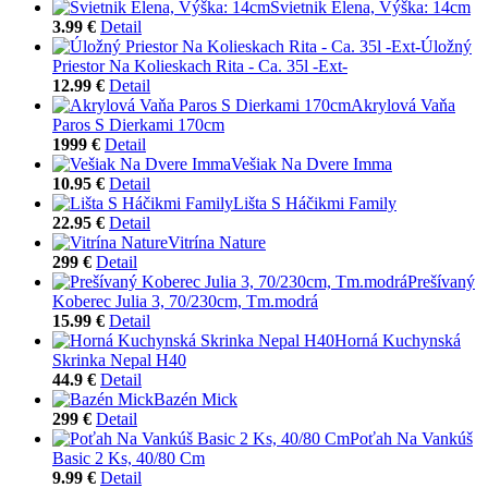
Svietnik Elena, Výška: 14cm
3.99 €
Detail
Úložný
Priestor Na Kolieskach Rita - Ca. 35l -Ext-
12.99 €
Detail
Akrylová Vaňa
Paros S Dierkami 170cm
1999 €
Detail
Vešiak Na Dvere Imma
10.95 €
Detail
Lišta S Háčikmi Family
22.95 €
Detail
Vitrína Nature
299 €
Detail
Prešívaný
Koberec Julia 3, 70/230cm, Tm.modrá
15.99 €
Detail
Horná Kuchynská
Skrinka Nepal H40
44.9 €
Detail
Bazén Mick
299 €
Detail
Poťah Na Vankúš
Basic 2 Ks, 40/80 Cm
9.99 €
Detail