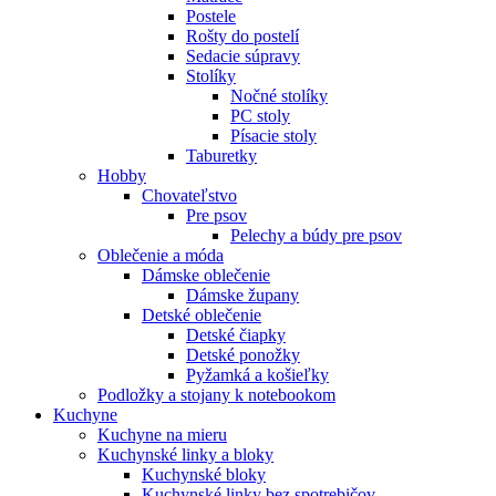
Postele
Rošty do postelí
Sedacie súpravy
Stolíky
Nočné stolíky
PC stoly
Písacie stoly
Taburetky
Hobby
Chovateľstvo
Pre psov
Pelechy a búdy pre psov
Oblečenie a móda
Dámske oblečenie
Dámske župany
Detské oblečenie
Detské čiapky
Detské ponožky
Pyžamká a košieľky
Podložky a stojany k notebookom
Kuchyne
Kuchyne na mieru
Kuchynské linky a bloky
Kuchynské bloky
Kuchynské linky bez spotrebičov