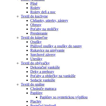
Plisé
Rolety
Rolety deň a noc
Textil do kuchyne
Chňapky, utierky, zástery
Obrusy
Poťahy na stoličky
Prestieranie
Textil do kúpeľne
Osušky
Plážové osušky a osušky do sauny
Rukavice na umývanie
Sprchové závesy
Uteráky
Textil do obývačky
Dekoračné vankúše
Deky a prehozy
Poťahy a obliečky na vankúše
Sedacie vankúše
Textil do spálne
Chrániče matraca
Paplóny
Paplóny so syntetickou výplňou
Plachty
Posteľná bielizeň