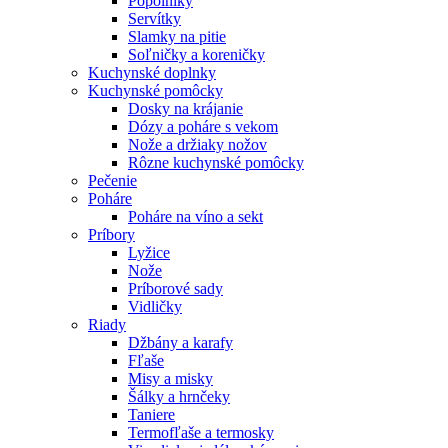
Popolníky
Servítky
Slamky na pitie
Soľničky a koreničky
Kuchynské doplnky
Kuchynské pomôcky
Dosky na krájanie
Dózy a poháre s vekom
Nože a držiaky nožov
Rôzne kuchynské pomôcky
Pečenie
Poháre
Poháre na víno a sekt
Príbory
Lyžice
Nože
Príborové sady
Vidličky
Riady
Džbány a karafy
Fľaše
Misy a misky
Šálky a hrnčeky
Taniere
Termofľaše a termosky