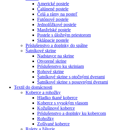
Americké postele
Čalúnené postele
Čelá a rámy na posteľ
Futónové postele
Jednolôžkové postele
Manželské postele
Postele s úložným priestorom
Sklápacie postele
Príslušenstvo a doplnky do spálne
Šatníkové skrine
Nadstavce na skrine
Otvorené skrine
Príslušenstvo ku skriniam
Rohové skrine
Šatníkové skrine s otočnými dverami
Šatníkové skrine s posuvnými dverami
Textil do domácnosti
Koberce a rohožky
Hladko tkané koberce
Koberce s vysokým vlasom
Kožušinové koberce
Príslušenstvo a doplnky ku kobercom
Rohožky
Zošívané koberce
Rolety a žáluzie