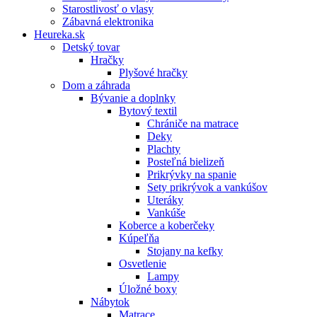
Starostlivosť o vlasy
Zábavná elektronika
Heureka.sk
Detský tovar
Hračky
Plyšové hračky
Dom a záhrada
Bývanie a doplnky
Bytový textil
Chrániče na matrace
Deky
Plachty
Posteľná bielizeň
Prikrývky na spanie
Sety prikrývok a vankúšov
Uteráky
Vankúše
Koberce a koberčeky
Kúpeľňa
Stojany na kefky
Osvetlenie
Lampy
Úložné boxy
Nábytok
Matrace