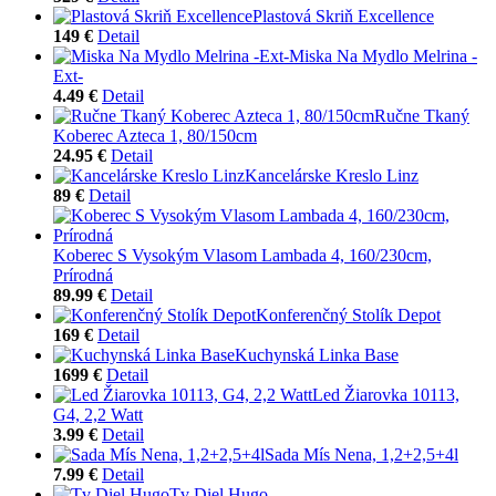
Plastová Skriň Excellence
149 €
Detail
Miska Na Mydlo Melrina -
Ext-
4.49 €
Detail
Ručne Tkaný
Koberec Azteca 1, 80/150cm
24.95 €
Detail
Kancelárske Kreslo Linz
89 €
Detail
Koberec S Vysokým Vlasom Lambada 4, 160/230cm,
Prírodná
89.99 €
Detail
Konferenčný Stolík Depot
169 €
Detail
Kuchynská Linka Base
1699 €
Detail
Led Žiarovka 10113,
G4, 2,2 Watt
3.99 €
Detail
Sada Mís Nena, 1,2+2,5+4l
7.99 €
Detail
Tv Diel Hugo