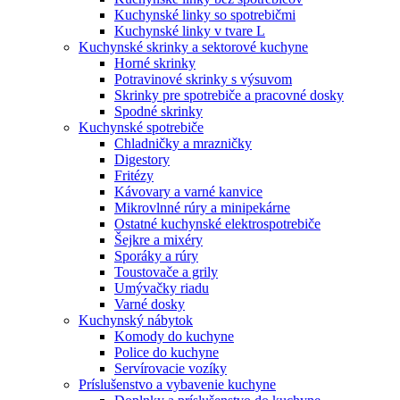
Kuchynské linky so spotrebičmi
Kuchynské linky v tvare L
Kuchynské skrinky a sektorové kuchyne
Horné skrinky
Potravinové skrinky s výsuvom
Skrinky pre spotrebiče a pracovné dosky
Spodné skrinky
Kuchynské spotrebiče
Chladničky a mrazničky
Digestory
Fritézy
Kávovary a varné kanvice
Mikrovlnné rúry a minipekárne
Ostatné kuchynské elektrospotrebiče
Šejkre a mixéry
Sporáky a rúry
Toustovače a grily
Umývačky riadu
Varné dosky
Kuchynský nábytok
Komody do kuchyne
Police do kuchyne
Servírovacie vozíky
Príslušenstvo a vybavenie kuchyne