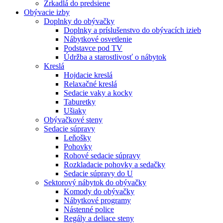
Zrkadlá do predsiene
Obývacie izby
Doplnky do obývačky
Doplnky a príslušenstvo do obývacích izieb
Nábytkové osvetlenie
Podstavce pod TV
Údržba a starostlivosť o nábytok
Kreslá
Hojdacie kreslá
Relaxačné kreslá
Sedacie vaky a kocky
Taburetky
Ušiaky
Obývačkové steny
Sedacie súpravy
Leňošky
Pohovky
Rohové sedacie súpravy
Rozkladacie pohovky a sedačky
Sedacie súpravy do U
Sektorový nábytok do obývačky
Komody do obývačky
Nábytkové programy
Nástenné police
Regály a deliace steny