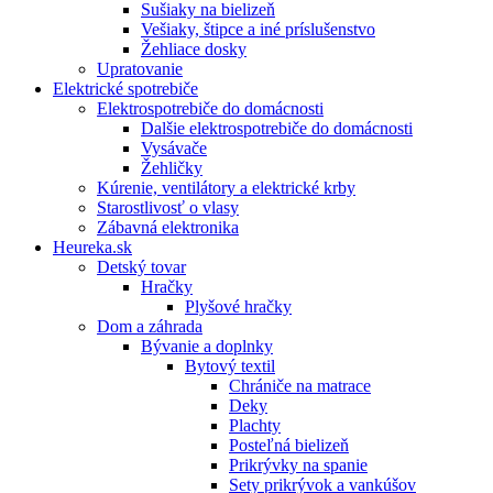
Sušiaky na bielizeň
Vešiaky, štipce a iné príslušenstvo
Žehliace dosky
Upratovanie
Elektrické spotrebiče
Elektrospotrebiče do domácnosti
Dalšie elektrospotrebiče do domácnosti
Vysávače
Žehličky
Kúrenie, ventilátory a elektrické krby
Starostlivosť o vlasy
Zábavná elektronika
Heureka.sk
Detský tovar
Hračky
Plyšové hračky
Dom a záhrada
Bývanie a doplnky
Bytový textil
Chrániče na matrace
Deky
Plachty
Posteľná bielizeň
Prikrývky na spanie
Sety prikrývok a vankúšov