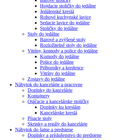
Barové stoličky
Hojdacie stoličky do jedálne
Jedálenské kreslá
Rohové kuchynské lavice
Sedacie lavice do jedálne
Stoličky do jedálne
Stoly do jedálne
Barové a zvýšené stoly
Rozložitelné stoly do jedálne
Vitríny, komody a police do jedálne
Komody do jedálne
Police do jedálne
Príborníky a kredence
Vitríny do jedálne
Zostavy do jedálne
Nábytok do kancelárie a pracovne
Doplnky do kancelárie
Kontajnery
Otáčacie a kancelárske stoličky
Doplnky ku kreslám
Kancelárske kreslá
Písacie stoly
Skrinky a regály do kancelárie
Nábytok do šatne a predsiene
Doplnky a príslušenstvo do predsiene