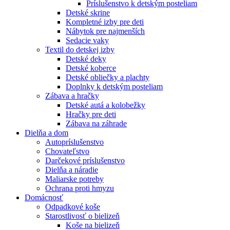
Príslušenstvo k detským posteliam
Detské skrine
Kompletné izby pre deti
Nábytok pre najmenších
Sedacie vaky
Textil do detskej izby
Detské deky
Detské koberce
Detské obliečky a plachty
Doplnky k detským posteliam
Zábava a hračky
Detské autá a kolobežky
Hračky pre deti
Zábava na záhrade
Dielňa a dom
Autopríslušenstvo
Chovateľstvo
Darčekové príslušenstvo
Dielňa a náradie
Maliarske potreby
Ochrana proti hmyzu
Domácnosť
Odpadkové koše
Starostlivosť o bielizeň
Koše na bielizeň