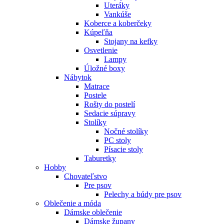
Uteráky
Vankúše
Koberce a koberčeky
Kúpeľňa
Stojany na kefky
Osvetlenie
Lampy
Úložné boxy
Nábytok
Matrace
Postele
Rošty do postelí
Sedacie súpravy
Stolíky
Nočné stolíky
PC stoly
Písacie stoly
Taburetky
Hobby
Chovateľstvo
Pre psov
Pelechy a búdy pre psov
Oblečenie a móda
Dámske oblečenie
Dámske župany