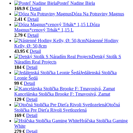
Posteľ Nadine Biela
169.9 €
Detail
Dóza Na Potraviny Magnus
2.41 €
Detail
Dóza
Magnus*cenový Trhák* 1,15 L
2.79 €
Detail
Nástenné Hodiny
Kelly, Ø: 50,8cm
43.95 €
Detail
Detský Stolík S
Náradím Real Projects
184 €
Detail
Jedálenská Stolička
Leonie Šedá
99 €
Detail
Kancelárska Stolička Brooke F: Tmavosivá, Zamat
129 €
Detail
Otočná
Stolička Pre Dieťa Rivoli Svetlozelená
169 €
Detail
Hráčska Stolička Gaming
White
279 €
Detail