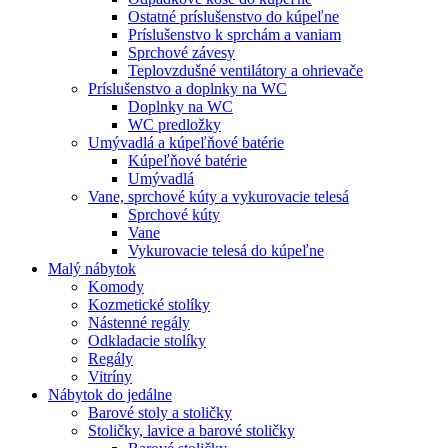
Ostatné príslušenstvo do kúpeľne
Príslušenstvo k sprchám a vaniam
Sprchové závesy
Teplovzdušné ventilátory a ohrievače
Príslušenstvo a doplnky na WC
Doplnky na WC
WC predložky
Umývadlá a kúpeľňové batérie
Kúpeľňové batérie
Umývadlá
Vane, sprchové kúty a vykurovacie telesá
Sprchové kúty
Vane
Vykurovacie telesá do kúpeľne
Malý nábytok
Komody
Kozmetické stolíky
Nástenné regály
Odkladacie stolíky
Regály
Vitríny
Nábytok do jedálne
Barové stoly a stoličky
Stoličky, lavice a barové stoličky