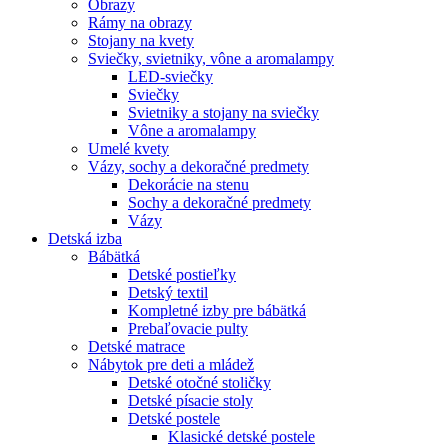
Obrazy
Rámy na obrazy
Stojany na kvety
Sviečky, svietniky, vône a aromalampy
LED-sviečky
Sviečky
Svietniky a stojany na sviečky
Vône a aromalampy
Umelé kvety
Vázy, sochy a dekoračné predmety
Dekorácie na stenu
Sochy a dekoračné predmety
Vázy
Detská izba
Bábätká
Detské postieľky
Detský textil
Kompletné izby pre bábätká
Prebaľovacie pulty
Detské matrace
Nábytok pre deti a mládež
Detské otočné stoličky
Detské písacie stoly
Detské postele
Klasické detské postele