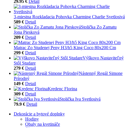
29.95 €
Detail
3-miestna Rozkladacia Pohovka Charming Charlie Svetlosivá
589 €
Detail
Stolička Zo Zamatu
Jona Piesková
209 €
Detail
Matrac Zo Studenej Peny H3/h5 King Coco 80x200 Cm
299 €
Detail
Výškovo Nastaviteľný
Stôl Studare
279 €
Detail
Nástenný Regál Simone
Prírodný
149 €
Detail
Kredenc Florina
309 €
Detail
Stolička Iva Svetlosivá
79.9 €
Detail
Dekorácie a bytové doplnky
Hodiny
Obaly na kvetináče