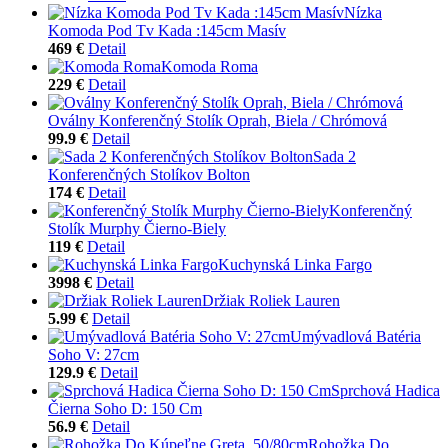
Nízka
Komoda Pod Tv Kada :145cm Masív
469 €
Detail
Komoda Roma
229 €
Detail
Oválny Konferenčný Stolík Oprah, Biela / Chrómová
99.9 €
Detail
Sada 2
Konferenčných Stolíkov Bolton
174 €
Detail
Konferenčný
Stolík Murphy Čierno-Biely
119 €
Detail
Kuchynská Linka Fargo
3998 €
Detail
Držiak Roliek Lauren
5.99 €
Detail
Umývadlová Batéria
Soho V: 27cm
129.9 €
Detail
Sprchová Hadica
Čierna Soho D: 150 Cm
56.9 €
Detail
Rohožka Do