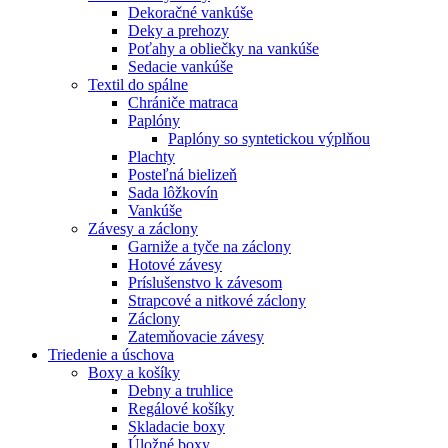
Dekoračné vankúše
Deky a prehozy
Poťahy a obliečky na vankúše
Sedacie vankúše
Textil do spálne
Chrániče matraca
Paplóny
Paplóny so syntetickou výplňou
Plachty
Posteľná bielizeň
Sada lôžkovín
Vankúše
Závesy a záclony
Garniže a tyče na záclony
Hotové závesy
Príslušenstvo k závesom
Strapcové a nitkové záclony
Záclony
Zatemňovacie závesy
Triedenie a úschova
Boxy a košíky
Debny a truhlice
Regálové košíky
Skladacie boxy
Úložné boxy