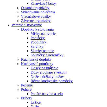
Zásuvkové boxy
Ostatné organizéry
Skladovanie oblečenia
Viacúčelové vozíky
Závesné organizéry
Varenie a stolovanie
Doplnky k stolovaniu
Misky na ovocie
Podtácky
Popolníky
Servítky
Slamky na pitie
Soľničky a koreničky
Kuchynské doplnky
Kuchynské pomôcky
Dosky na krájanie
Dózy a poháre s vekom
Nože a držiaky nožov
Rôzne kuchynské pomôcky
Pečenie
Poháre
Poháre na víno a sekt
Príbory
Lyžice
Nože