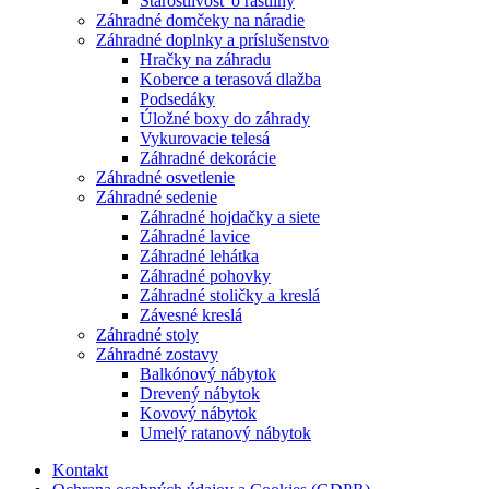
Starostlivosť o rastliny
Záhradné domčeky na náradie
Záhradné doplnky a príslušenstvo
Hračky na záhradu
Koberce a terasová dlažba
Podsedáky
Úložné boxy do záhrady
Vykurovacie telesá
Záhradné dekorácie
Záhradné osvetlenie
Záhradné sedenie
Záhradné hojdačky a siete
Záhradné lavice
Záhradné lehátka
Záhradné pohovky
Záhradné stoličky a kreslá
Závesné kreslá
Záhradné stoly
Záhradné zostavy
Balkónový nábytok
Drevený nábytok
Kovový nábytok
Umelý ratanový nábytok
Kontakt