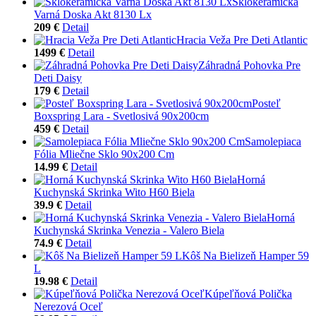
Sklokeramická
Varná Doska Akt 8130 Lx
209 €
Detail
Hracia Veža Pre Deti Atlantic
1499 €
Detail
Záhradná Pohovka Pre
Deti Daisy
179 €
Detail
Posteľ
Boxspring Lara - Svetlosivá 90x200cm
459 €
Detail
Samolepiaca
Fólia Mliečne Sklo 90x200 Cm
14.99 €
Detail
Horná
Kuchynská Skrinka Wito H60 Biela
39.9 €
Detail
Horná
Kuchynská Skrinka Venezia - Valero Biela
74.9 €
Detail
Kôš Na Bielizeň Hamper 59
L
19.98 €
Detail
Kúpeľňová Polička
Nerezová Oceľ