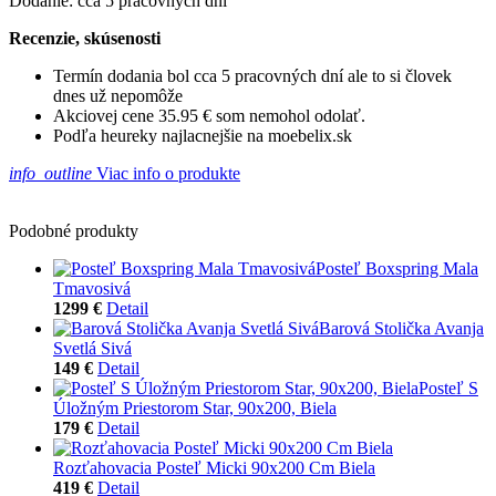
Dodanie: cca 5 pracovných dní
Recenzie, skúsenosti
Termín dodania bol cca 5 pracovných dní ale to si človek
dnes už nepomôže
Akciovej cene 35.95 € som nemohol odolať.
Podľa heureky najlacnejšie na moebelix.sk
info_outline
Viac info o produkte
Podobné produkty
Posteľ Boxspring Mala
Tmavosivá
1299 €
Detail
Barová Stolička Avanja
Svetlá Sivá
149 €
Detail
Posteľ S
Úložným Priestorom Star, 90x200, Biela
179 €
Detail
Rozťahovacia Posteľ Micki 90x200 Cm Biela
419 €
Detail