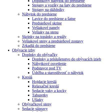
Doplnkový nábytok do predsiene
Stojany a vozíky na šaty do predsiene
Stojany na dáždníky
Nábytok do predsiene
Lavice do predsiene a šatne
Predsieňové skrine
Vešiakové panely
Vešiaky na stenu
Skrinky na topánky a regály
Vešiakové steny a predsieňové zostavy
Zrkadlá do predsiene
Obývacie izby
Doplnky do obývačky
Doplnky a príslušenstvo do obývacích izieb
Nábytkové osvetlenie
Podstavce pod TV
Údržba a starostlivosť o nábytok
Kreslá
Hojdacie kreslá
Relaxačné kreslá
Sedacie vaky a kocky
Taburetky
Ušiaky
Obývačkové steny
Sedacie súpravy