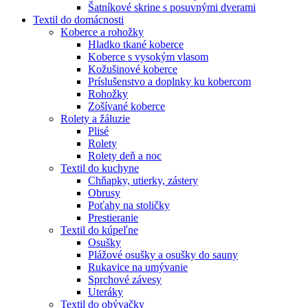
Šatníkové skrine s posuvnými dverami
Textil do domácnosti
Koberce a rohožky
Hladko tkané koberce
Koberce s vysokým vlasom
Kožušinové koberce
Príslušenstvo a doplnky ku kobercom
Rohožky
Zošívané koberce
Rolety a žáluzie
Plisé
Rolety
Rolety deň a noc
Textil do kuchyne
Chňapky, utierky, zástery
Obrusy
Poťahy na stoličky
Prestieranie
Textil do kúpeľne
Osušky
Plážové osušky a osušky do sauny
Rukavice na umývanie
Sprchové závesy
Uteráky
Textil do obývačky