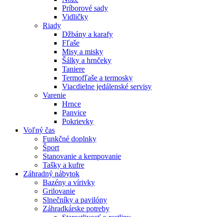
Príborové sady
Vidličky
Riady
Džbány a karafy
Fľaše
Misy a misky
Šálky a hrnčeky
Taniere
Termofľaše a termosky
Viacdielne jedálenské servisy
Varenie
Hrnce
Panvice
Pokrievky
Voľný čas
Funkčné doplnky
Šport
Stanovanie a kempovanie
Tašky a kufre
Záhradný nábytok
Bazény a vírivky
Grilovanie
Slnečníky a pavilóny
Záhradkárske potreby