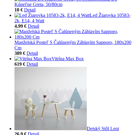
Kúpeľne Greta, 50/80cm
10 €
Detail
Led Žiarovka 10583-
2k, E14, 4 Watt
4.99 €
Detail
Manželská Posteľ S Čalúneným Záhlavím Sapporo, 180x200
Cm
389 €
Detail
Vitrína Max Box
619 €
Detail
Detský Stôl Leni
26.9 €
Detail