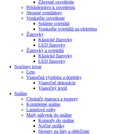
Závesné osvetlenie
Príslušenstvo k osvetleniu
Stropné ventilátory
Vonkajšie osvetlenie
Solárne svietidlá
Vonkajšie svietidlá na elektrinu
Žiarovky
Klasické žiarovky
LED žiarovky
Žiarovky a svietidlá
Klasické žiarovky
LED žiarovky
Sezónny tovar
Leto
Vianočná výzdoba a doplnky
Vianočné dekorácie
Vianočný textil
Spálne
Chrániče matraca a toppery
Kompletné spálne
Lamelové rošty
Malý nábytok do spálne
Komody do spálne
Nočné stolíky
Stojany na šaty a oblečenie