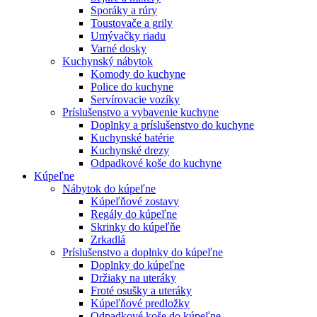
Sporáky a rúry
Toustovače a grily
Umývačky riadu
Varné dosky
Kuchynský nábytok
Komody do kuchyne
Police do kuchyne
Servírovacie vozíky
Príslušenstvo a vybavenie kuchyne
Doplnky a príslušenstvo do kuchyne
Kuchynské batérie
Kuchynské drezy
Odpadkové koše do kuchyne
Kúpeľne
Nábytok do kúpeľne
Kúpeľňové zostavy
Regály do kúpeľne
Skrinky do kúpeľňe
Zrkadlá
Príslušenstvo a doplnky do kúpeľne
Doplnky do kúpeľne
Držiaky na uteráky
Froté osušky a uteráky
Kúpeľňové predložky
Odpadkové koše do kúpeľne