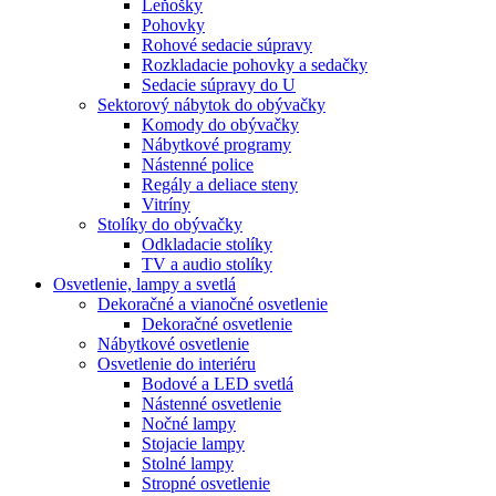
Leňošky
Pohovky
Rohové sedacie súpravy
Rozkladacie pohovky a sedačky
Sedacie súpravy do U
Sektorový nábytok do obývačky
Komody do obývačky
Nábytkové programy
Nástenné police
Regály a deliace steny
Vitríny
Stolíky do obývačky
Odkladacie stolíky
TV a audio stolíky
Osvetlenie, lampy a svetlá
Dekoračné a vianočné osvetlenie
Dekoračné osvetlenie
Nábytkové osvetlenie
Osvetlenie do interiéru
Bodové a LED svetlá
Nástenné osvetlenie
Nočné lampy
Stojacie lampy
Stolné lampy
Stropné osvetlenie