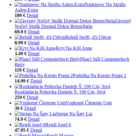
Nadstavec Na Skriňu
Aalen-Extra
109 €
Detail
Závesný
Nočný Stolík Dormal Dekor Beton/biela
69.9 €
Detail
Behúň Steffi, 45/150cm
8.99 €
Detail
Kryt Na Kôš Anne
3.49 €
Detail
Písací Stôl Computertisch
Biely
119 €
Detail
Poduška Na Kreslo Poppi 2
14.99 €
Detail
Rozkladacia Pohovka Daniele Š: 190 Cm, Sivá
259 €
Detail
Vnútorné Členenie Unit
39 €
Detail
Stojan Na Šaty Lia
74.9 €
Detail
Regál Josef 6
47.95 €
Detail
Regál Magara