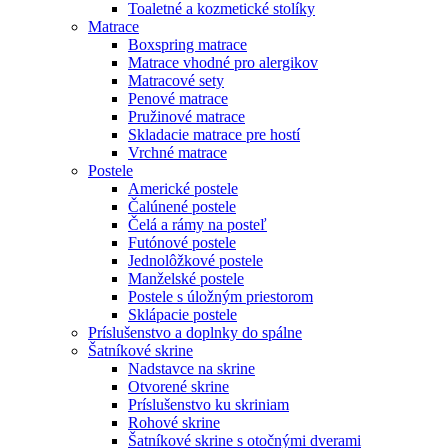
Toaletné a kozmetické stolíky
Matrace
Boxspring matrace
Matrace vhodné pro alergikov
Matracové sety
Penové matrace
Pružinové matrace
Skladacie matrace pre hostí
Vrchné matrace
Postele
Americké postele
Čalúnené postele
Čelá a rámy na posteľ
Futónové postele
Jednolôžkové postele
Manželské postele
Postele s úložným priestorom
Sklápacie postele
Príslušenstvo a doplnky do spálne
Šatníkové skrine
Nadstavce na skrine
Otvorené skrine
Príslušenstvo ku skriniam
Rohové skrine
Šatníkové skrine s otočnými dverami