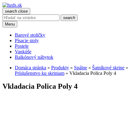
search
close
search
Menu
Barové stoličky
Písacie stoly
Postele
Vankúše
Balkónový nábytok
Domáca stránka
»
Produkty
»
Spálne
»
Šatníkové skrine
»
Príslušenstvo ku skriniam
»
Vkladacia Polica Poly 4
Vkladacia Polica Poly 4