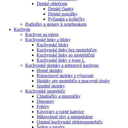
Detské oblečenie
Detské čiapky
Detské ponožky
Pyžamká a košieľky
Podložky a stojany k notebookom
Kuchyne
Kuchyne na mieru
Kuchynské linky a bloky
Kuchynské bloky
Kuchynské linky bez spotrebičov
Kuchynské linky so spotrebičmi
Kuchynské linky v tvare L
Kuchynské skrinky a sektorové kuchyne
Horné skrinky
Potravinové skrinky s výsuvom
Skrinky pre spotrebiče a pracovné dosky
Spodné skrinky
Kuchynské spotrebiče
Chladničky a mrazničky
Digestory
Fritézy
Kávovary a varné kanvice
Mikrovlnné rúry a minipekárne
Ostatné kuchynské elektrospotrebiče
Šejkre a mixéry