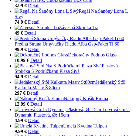
Skladací Box Cubi
3.99 €
Detail
Regál Na Šanóny Lona L
Sivý
74.9 €
Detail
Závesná Skrinka Tia
49 €
Detail
Predná Strana Umývačky Riadu Alba Gsp-Paket Ti 60
99.9 €
Detail
Dekoračný Podnos Glass
10.99 €
Detail
Plastová
Stolička S Podrúčkami Plaza Sivá
94.9 €
Detail
Jedálenský Stôl
Kalkutta Masív Š:80cm
297 €
Detail
Nákupný Košík Emma
12.99 €
Detail
Trávová Guľa
Dynamit, Plastová, Ø: 15cm
4.99 €
Detail
Umelá Kvetina Tulpen
9.99 €
Detail