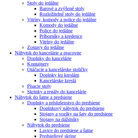
Stoly do jedálne
Barové a zvýšené stoly
Rozložitelné stoly do jedálne
Vitríny, komody a police do jedálne
Komody do jedálne
Police do jedálne
Príborníky a kredence
Vitríny do jedálne
Zostavy do jedálne
Nábytok do kancelárie a pracovne
Doplnky do kancelárie
Kontajnery
Otáčacie a kancelárske stoličky
Doplnky ku kreslám
Kancelárske kreslá
Písacie stoly
Skrinky a regály do kancelárie
Nábytok do šatne a predsiene
Doplnky a príslušenstvo do predsiene
Doplnkový nábytok do predsiene
Stojany a vozíky na šaty do predsiene
Stojany na dáždníky
Nábytok do predsiene
Lavice do predsiene a šatne
Predsieňové skrine