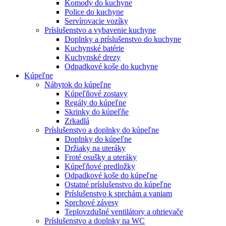
Komody do kuchyne
Police do kuchyne
Servírovacie vozíky
Príslušenstvo a vybavenie kuchyne
Doplnky a príslušenstvo do kuchyne
Kuchynské batérie
Kuchynské drezy
Odpadkové koše do kuchyne
Kúpeľne
Nábytok do kúpeľne
Kúpeľňové zostavy
Regály do kúpeľne
Skrinky do kúpeľňe
Zrkadlá
Príslušenstvo a doplnky do kúpeľne
Doplnky do kúpeľne
Držiaky na uteráky
Froté osušky a uteráky
Kúpeľňové predložky
Odpadkové koše do kúpeľne
Ostatné príslušenstvo do kúpeľne
Príslušenstvo k sprchám a vaniam
Sprchové závesy
Teplovzdušné ventilátory a ohrievače
Príslušenstvo a doplnky na WC