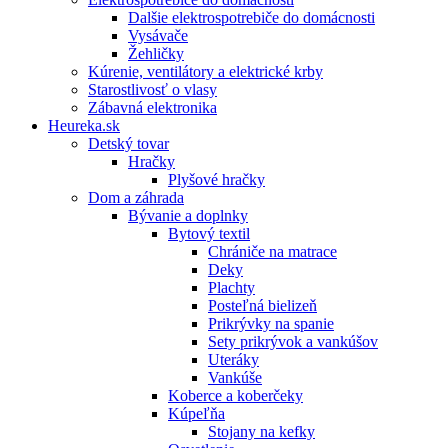
Dalšie elektrospotrebiče do domácnosti
Vysávače
Žehličky
Kúrenie, ventilátory a elektrické krby
Starostlivosť o vlasy
Zábavná elektronika
Heureka.sk
Detský tovar
Hračky
Plyšové hračky
Dom a záhrada
Bývanie a doplnky
Bytový textil
Chrániče na matrace
Deky
Plachty
Posteľná bielizeň
Prikrývky na spanie
Sety prikrývok a vankúšov
Uteráky
Vankúše
Koberce a koberčeky
Kúpeľňa
Stojany na kefky