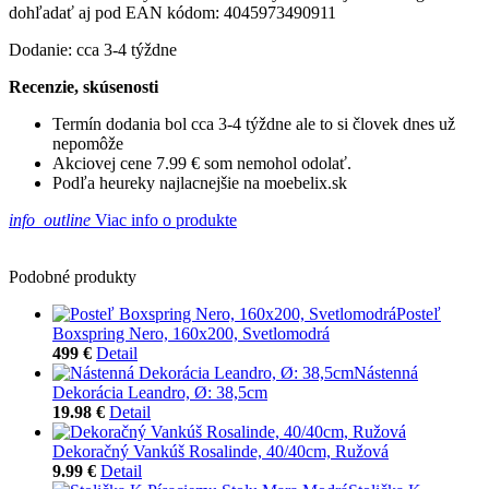
dohľadať aj pod EAN kódom: 4045973490911
Dodanie: cca 3-4 týždne
Recenzie, skúsenosti
Termín dodania bol cca 3-4 týždne ale to si človek dnes už
nepomôže
Akciovej cene 7.99 € som nemohol odolať.
Podľa heureky najlacnejšie na moebelix.sk
info_outline
Viac info o produkte
Podobné produkty
Posteľ
Boxspring Nero, 160x200, Svetlomodrá
499 €
Detail
Nástenná
Dekorácia Leandro, Ø: 38,5cm
19.98 €
Detail
Dekoračný Vankúš Rosalinde, 40/40cm, Ružová
9.99 €
Detail