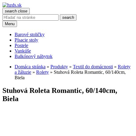
search
close
search
Menu
Barové stoličky
Písacie stoly
Postele
Vankúše
Balkónový nábytok
Domáca stránka
»
Produkty
»
Textil do domácnosti
»
Rolety
a žáluzie
»
Rolety
»
Stuhová Roleta Romantic, 60/140cm,
Biela
Stuhová Roleta Romantic, 60/140cm,
Biela