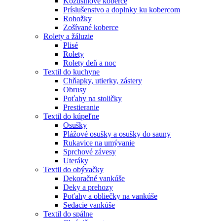
Kožušinové koberce
Príslušenstvo a doplnky ku kobercom
Rohožky
Zošívané koberce
Rolety a žáluzie
Plisé
Rolety
Rolety deň a noc
Textil do kuchyne
Chňapky, utierky, zástery
Obrusy
Poťahy na stoličky
Prestieranie
Textil do kúpeľne
Osušky
Plážové osušky a osušky do sauny
Rukavice na umývanie
Sprchové závesy
Uteráky
Textil do obývačky
Dekoračné vankúše
Deky a prehozy
Poťahy a obliečky na vankúše
Sedacie vankúše
Textil do spálne