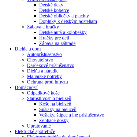
Detské deky
Detské koberce
Detské obliečky a plachty
Doplnky k detským posteliam
Zábava a hračky
Detské autá a kolobežky
Hračky pre deti
Zábava na záhrade
Dielňa a dom
Autopríslušenstvo
Chovateľstvo
Darčekové príslušenstvo
Dielňa a náradie
Maliarske potreby
Ochrana proti hmyzu
Domácnosť
Odpadkové koše
Starostlivosť o bielizeň
Koše na bielizeň
Sušiaky na bielizeň
Vešiaky, štipce a iné príslušenstvo
Žehliace dosky
Upratovanie
Elektrické spotrebiče
Elektrospotrebiče do domácnosti