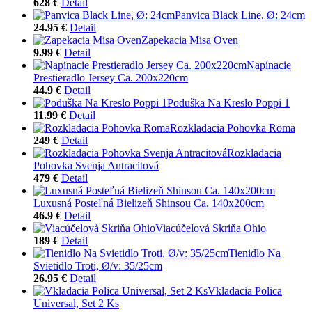
628 €
Detail
Panvica Black Line, Ø: 24cm
24.95 €
Detail
Zapekacia Misa Oven
9.99 €
Detail
Napínacie
Prestieradlo Jersey Ca. 200x220cm
44.9 €
Detail
Poduška Na Kreslo Poppi 1
11.99 €
Detail
Rozkladacia Pohovka Roma
249 €
Detail
Rozkladacia
Pohovka Svenja Antracitová
479 €
Detail
Luxusná Posteľná Bielizeň Shinsou Ca. 140x200cm
46.9 €
Detail
Viacúčelová Skriňa Ohio
189 €
Detail
Tienidlo Na
Svietidlo Troti, Ø/v: 35/25cm
26.95 €
Detail
Vkladacia Polica
Universal, Set 2 Ks