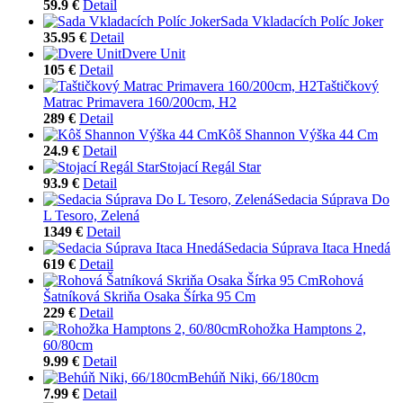
59.9 €
Detail
Sada Vkladacích Políc Joker
35.95 €
Detail
Dvere Unit
105 €
Detail
Taštičkový
Matrac Primavera 160/200cm, H2
289 €
Detail
Kôš Shannon Výška 44 Cm
24.9 €
Detail
Stojací Regál Star
93.9 €
Detail
Sedacia Súprava Do
L Tesoro, Zelená
1349 €
Detail
Sedacia Súprava Itaca Hnedá
619 €
Detail
Rohová
Šatníková Skriňa Osaka Šírka 95 Cm
229 €
Detail
Rohožka Hamptons 2,
60/80cm
9.99 €
Detail
Behúň Niki, 66/180cm
7.99 €
Detail