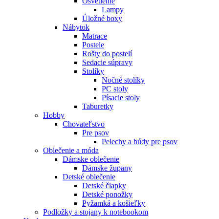
Osvetlenie
Lampy
Úložné boxy
Nábytok
Matrace
Postele
Rošty do postelí
Sedacie súpravy
Stolíky
Nočné stolíky
PC stoly
Písacie stoly
Taburetky
Hobby
Chovateľstvo
Pre psov
Pelechy a búdy pre psov
Oblečenie a móda
Dámske oblečenie
Dámske župany
Detské oblečenie
Detské čiapky
Detské ponožky
Pyžamká a košieľky
Podložky a stojany k notebookom