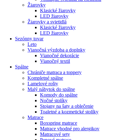
Žiarovky
Klasické žiarovky
LED žiarovky
Žiarovky a svietidlá
Klasické žiarovky
LED žiarovky
Sezónny tovar
Leto
Vianočná výzdoba a doplnky
Vianočné dekorácie
Vianočný textil
Spálne
Chrániče matraca a toppery
Kompletné spálne
Lamelové rošty
Malý nábytok do spálne
Komody do spálne
Nočné stolíky
Stojany na šaty a oblečenie
Toaletné a kozmetické stolíky
Matrace
Boxspring matrace
Matrace vhodné pro alergikov
Matracové sety
Penové matrace