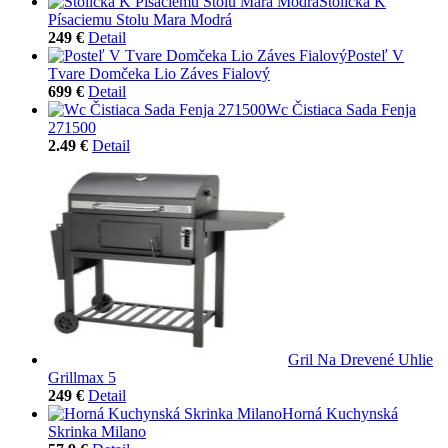
Stolička K
Písaciemu Stolu Mara Modrá
249 €
Detail
Posteľ V
Tvare Domčeka Lio Záves Fialový
699 €
Detail
Wc Čistiaca Sada Fenja
271500
2.49 €
Detail
Gril Na Drevené Uhlie
Grillmax 5
249 €
Detail
Horná Kuchynská
Skrinka Milano