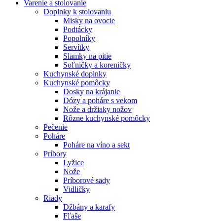
Varenie a stolovanie
Doplnky k stolovaniu
Misky na ovocie
Podtácky
Popolníky
Servítky
Slamky na pitie
Soľničky a koreničky
Kuchynské doplnky
Kuchynské pomôcky
Dosky na krájanie
Dózy a poháre s vekom
Nože a držiaky nožov
Rôzne kuchynské pomôcky
Pečenie
Poháre
Poháre na víno a sekt
Príbory
Lyžice
Nože
Príborové sady
Vidličky
Riady
Džbány a karafy
Fľaše