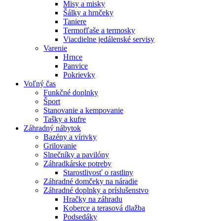
Misy a misky
Šálky a hrnčeky
Taniere
Termofľaše a termosky
Viacdielne jedálenské servisy
Varenie
Hrnce
Panvice
Pokrievky
Voľný čas
Funkčné doplnky
Šport
Stanovanie a kempovanie
Tašky a kufre
Záhradný nábytok
Bazény a vírivky
Grilovanie
Slnečníky a pavilóny
Záhradkárske potreby
Starostlivosť o rastliny
Záhradné domčeky na náradie
Záhradné doplnky a príslušenstvo
Hračky na záhradu
Koberce a terasová dlažba
Podsedáky