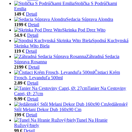
Stolička S Podrúčkami
Emilia
149 €
Detail
Sedacia Súprava Alondra
1199 €
Detail
Skrinka Pod Drez Wito
54.9 €
Detail
Spodná Kuchynská
Skrinka Wito Biela
119 €
Detail
Záhradná Sedacia
Súprava Rosanna
2199 €
Detail
Čistiaci Krém
Frosch, Levanduľa 500ml
2.89 €
Detail
Tanier Na Cestoviny
Capri, Ø: 27cm
9.99 €
Detail
Jedálenský
Stôl Melani Dekor Dub 160x90 Cm
199 €
Detail
Tunel Na Hranie
Ružový/biely
99 €
Detail