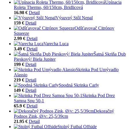
Upínacia
Roleta Thermo, 60/150cm, Bridlicová
16.98 €
Detail
Výsuvný Stôl Nepal
159 €
Detail
Odšťavovač Citrónov
Squeeze
2.99 €
Detail
Varecha Luca
3.49 €
Detail
Šatná Skriňa Dub
Pieskový/ Biela Jupiter
199 €
Detail
Skrinka Pod Umývadlo
Alassio
219 €
Detail
Spodná Skrinka Carly
149 €
Detail
Skrinka Pod Drez
Samoa Spu 50-1
65.9 €
Detail
Dekoračný
Podnos Zink, Ø/v: 25,5/39cm
21.95 €
Detail
Stolný Futbal Offside