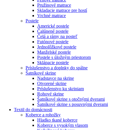
Pružinové matrace
Skladacie matrace pre hostí
Vrchné matrace
Postele
Americké postele
Čalúnené postele
Čelá a rámy na posteľ
Futónové postele
Jednolôžkové postele
Manželské postele
Postele s úložným priestorom
Sklápacie postele
Príslušenstvo a doplnky do spálne
Šatníkové skrine
Nadstavce na skrine
Otvorené skrine
Príslušenstvo ku skriniam
Rohové skrine
Šatníkové skrine s otočnými dverami
Šatníkové skrine s posuvnými dverami
Textil do domácnosti
Koberce a rohožky
Hladko tkané koberce
Koberce s vysokým vlasom