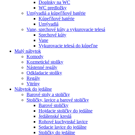
Doplnky na WC
WC predložky
Umývadlá a kúpeľňové batérie
Kúpeľňové batérie
Umývadlá
Vane, sprchové kúty a vykurovacie telesá
Sprchové kúty
Vane
Vykurovacie telesá do kúpeľne
Malý nábytok
Komody
Kozmetické stolíky
Nástenné regály
Odkladacie stolíky
Regály
Vitríny
Nábytok do jedálne
Barové stoly a stoličky
Stoličky, lavice a barové stoličky
Barové stoličky
Hojdacie stoličky do jedálne
Jedálenské kreslá
Rohové kuchynské lavice
Sedacie lavice do jedálne
Stoličky do jedálne