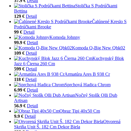
57.9 €
Detail
Stolička S Podrúčkami
Bettina
129 €
Detail
Čalúnené Kreslo S
Podrúčkami Brooke
99 €
Detail
Komoda Johnny
99.9 €
Detail
Komoda Q-Big New Qbk02
109 €
Detail
Kuchynský Blok
Jazz 6 Čierna 260 Cm
599 €
Detail
Armatúra Ares B 938 Cr
118 €
Detail
Sprchová Hadica Chrom
6.99 €
Detail
Nočný Stolík Olli Dub
Artisan
56.9 €
Detail
Obraz Tipi 40x50 Cm
9.9 €
Detail
Otvorená
Skriňa Unit Š. 182 Cm Dekor Biela