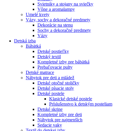
Svietniky a stojany na sviečky
Vône a aromalampy
Umelé kvety
Vázy, sochy a dekoračné predmety
Dekorácie na stenu
Sochy a dekoračné predmety
Vázy
Detská izba
Bábätká
Detské postieľky
Detský textil
Kompletné izby pre bábätká
Prebaľovacie pulty
Detské matrace
Nábytok pre deti a mládež
Detské otočné stoličky
Detské písacie stoly
Detské postele
Klasické detské postele
Príslušenstvo k detským posteliam
Detské skrine
Kompletné izby pre deti
Nábytok pre najmenších
Sedacie vaky
Textil do detskej izby