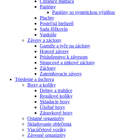
Chrániče matraca
Paplóny
Paplóny so syntetickou výplňou
Plachty
Posteľná bielizeň
Sada lôžkovín
Vankúše
Závesy a záclony
Garniže a tyče na záclony
Hotové závesy
Príslušenstvo k závesom
Strapcové a nitkové záclony
Záclony
Zatemňovacie závesy
Triedenie a úschova
Boxy a košíky
Debny a truhlice
Regálové košíky
Skladacie boxy
Úložné boxy
Zásuvkové boxy
Ostatné organizéry
Skladovanie oblečenia
Viacúčelové vozíky
Závesné organizéry