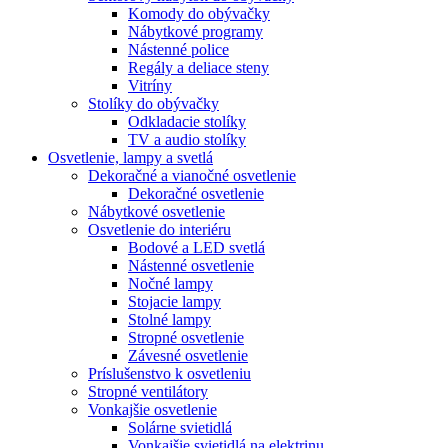
Komody do obývačky
Nábytkové programy
Nástenné police
Regály a deliace steny
Vitríny
Stolíky do obývačky
Odkladacie stolíky
TV a audio stolíky
Osvetlenie, lampy a svetlá
Dekoračné a vianočné osvetlenie
Dekoračné osvetlenie
Nábytkové osvetlenie
Osvetlenie do interiéru
Bodové a LED svetlá
Nástenné osvetlenie
Nočné lampy
Stojacie lampy
Stolné lampy
Stropné osvetlenie
Závesné osvetlenie
Príslušenstvo k osvetleniu
Stropné ventilátory
Vonkajšie osvetlenie
Solárne svietidlá
Vonkajšie svietidlá na elektrinu