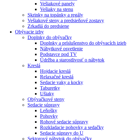
Vešiakové panely
Vešiaky na stenu
Skrinky na topánky a regály
Vešiakové steny a predsieňové zostavy
Zrkadlá do predsiene
Obývacie izby
Doplnky do obývačky
Doplnky a príslušenstvo do obývacích izieb
Nábytkové osvetlenie
Podstavce pod TV
Údržba a starostlivosť o nábytok
Kreslá
Hojdacie kreslá
Relaxačné kreslá
Sedacie vaky a kocky
Taburetky
Ušiaky
Obývačkové steny
Sedacie súpravy
Leňošky
Pohovky
Rohové sedacie súpravy
Rozkladacie pohovky a sedačky
Sedacie súpravy do U
Sektorový nábytok do obývačky