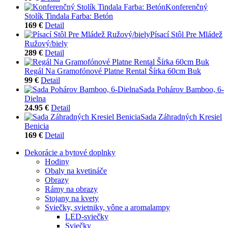
Konferenčný
Stolík Tindala Farba: Betón
169 €
Detail
Písací Stôl Pre Mládež
Ružový/biely
289 €
Detail
Regál Na Gramofónové Platne Rental Šírka 60cm Buk
99 €
Detail
Sada Pohárov Bamboo, 6-
Dielna
24.95 €
Detail
Sada Záhradných Kresiel
Benicia
169 €
Detail
Dekorácie a bytové doplnky
Hodiny
Obaly na kvetináče
Obrazy
Rámy na obrazy
Stojany na kvety
Sviečky, svietniky, vône a aromalampy
LED-sviečky
Sviečky