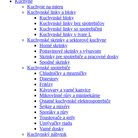
Kuchyne
Kuchyne na mieru
Kuchynské linky a bloky
Kuchynské bloky
Kuchynské linky bez spotrebičov
Kuchynské linky so spotrebičmi
Kuchynské linky v tvare L
Kuchynské skrinky a sektorové kuchyne
Horné skrinky
Potravinové skrinky s výsuvom
Skrinky pre spotrebiče a pracovné dosky
Spodné skrinky
Kuchynské spotrebiče
Chladničky a mrazničky
Digestory
Fritézy
Kávovary a varné kanvice
Mikrovlnné rúry a minipekárne
Ostatné kuchynské elektrospotrebiče
Šejkre a mixéry
Sporáky a rúry
Toustovače a grily
Umývačky riadu
Varné dosky
Kuchynský nábytok