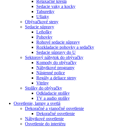
Relaxačné kreslá
Sedacie vaky a kocky
Taburetky
Ušiaky
Obývačkové steny
Sedacie súpravy
Leňošky
Pohovky
Rohové sedacie súpravy
Rozkladacie pohovky a sedačky
Sedacie súpravy do U
Sektorový nábytok do obývačky
Komody do obývačky
Nábytkové programy
Nástenné police
Regály a deliace steny
Vitríny
Stolíky do obývačky
Odkladacie stolíky
TV a audio stolíky
Osvetlenie, lampy a svetlá
Dekoračné a vianočné osvetlenie
Dekoračné osvetlenie
Nábytkové osvetlenie
Osvetlenie do interiéru