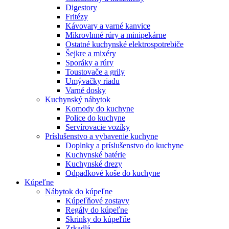
Digestory
Fritézy
Kávovary a varné kanvice
Mikrovlnné rúry a minipekárne
Ostatné kuchynské elektrospotrebiče
Šejkre a mixéry
Sporáky a rúry
Toustovače a grily
Umývačky riadu
Varné dosky
Kuchynský nábytok
Komody do kuchyne
Police do kuchyne
Servírovacie vozíky
Príslušenstvo a vybavenie kuchyne
Doplnky a príslušenstvo do kuchyne
Kuchynské batérie
Kuchynské drezy
Odpadkové koše do kuchyne
Kúpeľne
Nábytok do kúpeľne
Kúpeľňové zostavy
Regály do kúpeľne
Skrinky do kúpeľňe
Zrkadlá