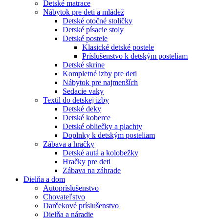
Detské matrace
Nábytok pre deti a mládež
Detské otočné stoličky
Detské písacie stoly
Detské postele
Klasické detské postele
Príslušenstvo k detským posteliam
Detské skrine
Kompletné izby pre deti
Nábytok pre najmenších
Sedacie vaky
Textil do detskej izby
Detské deky
Detské koberce
Detské obliečky a plachty
Doplnky k detským posteliam
Zábava a hračky
Detské autá a kolobežky
Hračky pre deti
Zábava na záhrade
Dielňa a dom
Autopríslušenstvo
Chovateľstvo
Darčekové príslušenstvo
Dielňa a náradie