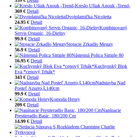
339 €
Detail
Kreslo Ušiak Anouk -Trend-
369 €
Detail
Dvojplatnička Nicoletta
24.95 €
Detail
Kombinovaný
Servis Organic, 16-Dielny
99.9 €
Detail
Stojacie Zrkadlo Meggy
56.9 €
Detail
Nástenná Polica Simple 80
16.95 €
Detail
Kuchynský Blok
Eva *cenový Trhák*
343 €
Detail
Nadstavba Nad
Posteľ Azurro,š.140cm
99.9 €
Detail
Komoda Henry
209 €
Detail
Napínacie
Prestieradlo Basic, 180/200 Cm
14.99 €
Detail