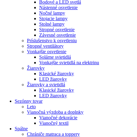
Bodové a LED svetlá
Nástenné osvetlenie
Nočné lampy
Stojacie lampy
Stolné lampy
Stropné osvetlenie
Závesné osvetlenie
Príslušenstvo k osvetleniu
Stropné ventilátory
Vonkajšie osvetlenie
Solárne svietidlá
Vonkajšie svietidlá na elektrinu
Žiarovky
Klasické žiarovky
LED žiarovky
Žiarovky a svietidlá
Klasické žiarovky
LED žiarovky
Sezónny tovar
Leto
Vianočná výzdoba a doplnky
Vianočné dekorácie
Vianočný textil
Spálne
Chrániče matraca a toppery