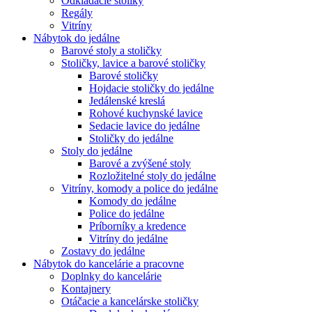
Odkladacie stolíky
Regály
Vitríny
Nábytok do jedálne
Barové stoly a stoličky
Stoličky, lavice a barové stoličky
Barové stoličky
Hojdacie stoličky do jedálne
Jedálenské kreslá
Rohové kuchynské lavice
Sedacie lavice do jedálne
Stoličky do jedálne
Stoly do jedálne
Barové a zvýšené stoly
Rozložitelné stoly do jedálne
Vitríny, komody a police do jedálne
Komody do jedálne
Police do jedálne
Príborníky a kredence
Vitríny do jedálne
Zostavy do jedálne
Nábytok do kancelárie a pracovne
Doplnky do kancelárie
Kontajnery
Otáčacie a kancelárske stoličky