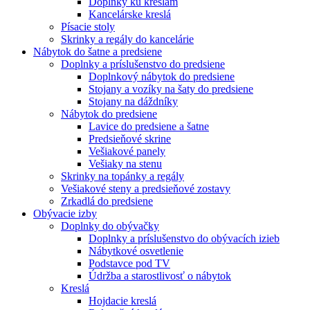
Doplnky ku kreslám
Kancelárske kreslá
Písacie stoly
Skrinky a regály do kancelárie
Nábytok do šatne a predsiene
Doplnky a príslušenstvo do predsiene
Doplnkový nábytok do predsiene
Stojany a vozíky na šaty do predsiene
Stojany na dáždníky
Nábytok do predsiene
Lavice do predsiene a šatne
Predsieňové skrine
Vešiakové panely
Vešiaky na stenu
Skrinky na topánky a regály
Vešiakové steny a predsieňové zostavy
Zrkadlá do predsiene
Obývacie izby
Doplnky do obývačky
Doplnky a príslušenstvo do obývacích izieb
Nábytkové osvetlenie
Podstavce pod TV
Údržba a starostlivosť o nábytok
Kreslá
Hojdacie kreslá