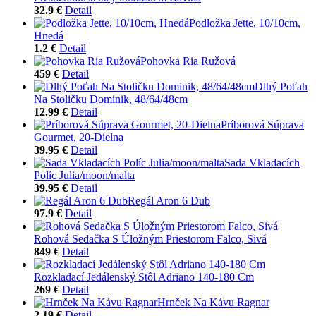
32.9 €
Detail
Podložka Jette, 10/10cm,
Hnedá
1.2 €
Detail
Pohovka Ria Ružová
459 €
Detail
Dlhý Poťah
Na Stoličku Dominik, 48/64/48cm
12.99 €
Detail
Príborová Súprava
Gourmet, 20-Dielna
39.95 €
Detail
Sada Vkladacích
Políc Julia/moon/malta
39.95 €
Detail
Regál Aron 6 Dub
97.9 €
Detail
Rohová Sedačka S Úložným Priestorom Falco, Sivá
849 €
Detail
Rozkladací Jedálenský Stôl Adriano 140-180 Cm
269 €
Detail
Hrnček Na Kávu Ragnar
2.19 €
Detail