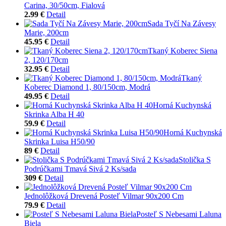
Carina, 30/50cm, Fialová
2.99 €
Detail
Sada Tyčí Na Závesy
Marie, 200cm
45.95 €
Detail
Tkaný Koberec Siena
2, 120/170cm
32.95 €
Detail
Tkaný
Koberec Diamond 1, 80/150cm, Modrá
49.95 €
Detail
Horná Kuchynská
Skrinka Alba H 40
59.9 €
Detail
Horná Kuchynská
Skrinka Luisa H50/90
89 €
Detail
Stolička S
Podrúčkami Tmavá Sivá 2 Ks/sada
309 €
Detail
Jednolôžková Drevená Posteľ Vilmar 90x200 Cm
79.9 €
Detail
Posteľ S Nebesami Laluna
Biela