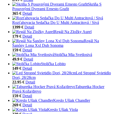
Skriňa S
Posuvnými Dverami Ernesto Grafit
365 €
Detail
Rozťahovacia Sedačka Do U Multi Antracitová / Sivá
1399 €
Detail
Regál Na Zložky Aurel
179 €
Detail
Regál Na
Šanóny Lona Xxl Dub Sonoma
159 €
Detail
Stolička Mia Svetlosivá
49.9 €
Detail
Stolička Lobito
149 €
Detail
Led Stropné Svietidlo
Dori, 28/28cm
22.95 €
Detail
Taburetka Hocker
Pravá Koža/drevo
159 €
Detail
Kreslo Ušiak Chandler
269 €
Detail
Kreslo Ušiak Viola