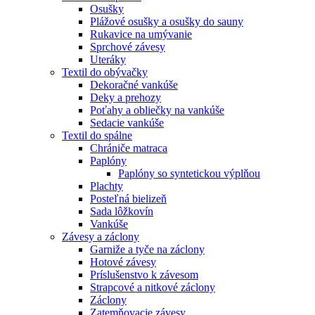
Osušky
Plážové osušky a osušky do sauny
Rukavice na umývanie
Sprchové závesy
Uteráky
Textil do obývačky
Dekoračné vankúše
Deky a prehozy
Poťahy a obliečky na vankúše
Sedacie vankúše
Textil do spálne
Chrániče matraca
Paplóny
Paplóny so syntetickou výplňou
Plachty
Posteľná bielizeň
Sada lôžkovín
Vankúše
Závesy a záclony
Garniže a tyče na záclony
Hotové závesy
Príslušenstvo k závesom
Strapcové a nitkové záclony
Záclony
Zatemňovacie závesy