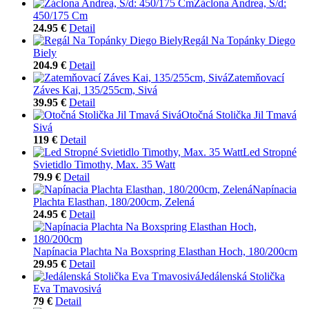
Záclona Andrea, Š/d:
450/175 Cm
24.95 €
Detail
Regál Na Topánky Diego
Biely
204.9 €
Detail
Zatemňovací
Záves Kai, 135/255cm, Sivá
39.95 €
Detail
Otočná Stolička Jil Tmavá
Sivá
119 €
Detail
Led Stropné
Svietidlo Timothy, Max. 35 Watt
79.9 €
Detail
Napínacia
Plachta Elasthan, 180/200cm, Zelená
24.95 €
Detail
Napínacia Plachta Na Boxspring Elasthan Hoch, 180/200cm
29.95 €
Detail
Jedálenská Stolička
Eva Tmavosivá
79 €
Detail