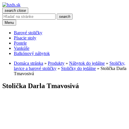
search
close
search
Menu
Barové stoličky
Písacie stoly
Postele
Vankúše
Balkónový nábytok
Domáca stránka
»
Produkty
»
Nábytok do jedálne
»
Stoličky,
lavice a barové stoličky
»
Stoličky do jedálne
»
Stolička Darla
Tmavosivá
Stolička Darla Tmavosivá