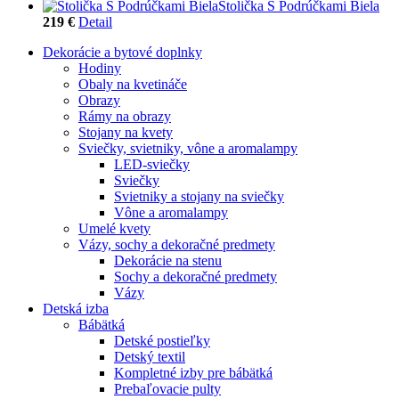
Stolička S Podrúčkami Biela
219 €
Detail
Dekorácie a bytové doplnky
Hodiny
Obaly na kvetináče
Obrazy
Rámy na obrazy
Stojany na kvety
Sviečky, svietniky, vône a aromalampy
LED-sviečky
Sviečky
Svietniky a stojany na sviečky
Vône a aromalampy
Umelé kvety
Vázy, sochy a dekoračné predmety
Dekorácie na stenu
Sochy a dekoračné predmety
Vázy
Detská izba
Bábätká
Detské postieľky
Detský textil
Kompletné izby pre bábätká
Prebaľovacie pulty