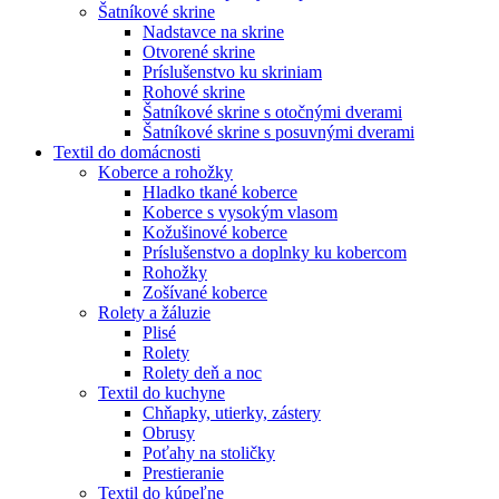
Šatníkové skrine
Nadstavce na skrine
Otvorené skrine
Príslušenstvo ku skriniam
Rohové skrine
Šatníkové skrine s otočnými dverami
Šatníkové skrine s posuvnými dverami
Textil do domácnosti
Koberce a rohožky
Hladko tkané koberce
Koberce s vysokým vlasom
Kožušinové koberce
Príslušenstvo a doplnky ku kobercom
Rohožky
Zošívané koberce
Rolety a žáluzie
Plisé
Rolety
Rolety deň a noc
Textil do kuchyne
Chňapky, utierky, zástery
Obrusy
Poťahy na stoličky
Prestieranie
Textil do kúpeľne