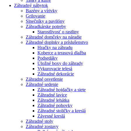
Tašky a kufre
Záhradný nábytok
Bazény a vírivky
Grilovanie
Slnečníky a pavilóny
Záhradkárske potreby
Starostlivosť o rastliny
Záhradné domčeky na náradie
Záhradné doplnky a príslušenstvo
Hračky na záhradu
Koberce a terasová dlažba
Podsedáky
Úložné boxy do záhrady
Vykurovacie telesá
Záhradné dekorácie
Záhradné osvetlenie
Záhradné sedenie
Záhradné hojdačky a siete
Záhradné lavice
Záhradné lehátka
Záhradné pohovky
Záhradné stoličky a kreslá
Závesné kreslá
Záhradné stoly
Záhradné zostavy