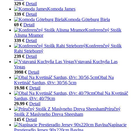
329 €
Detail
Komoda James
339 €
Detail
Komoda Göteburg Biela
69 €
Detail
Konferenčný Stolík
Alisma Mramor
339 €
Detail
Konferenčný Stolík
Rahi Strieborný
239 €
Detail
Vstavaná Kuchyňa Las
Vegas
3998 €
Detail
Obal Na
Kvetináč Sardun, Ø/v: 30/56,5cm
19.98 €
Detail
Obal Na Kvetináč
Sardun, Ø/v: 40/79cm
29.99 €
Detail
Príručný
Stolík Z Masívneho Dreva Sheesham
145 €
Detail
Napínacie
Prestieradlo Jersey 90x220cm Bavlna