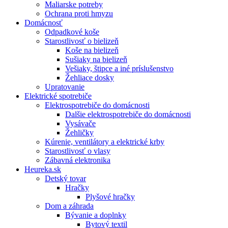
Maliarske potreby
Ochrana proti hmyzu
Domácnosť
Odpadkové koše
Starostlivosť o bielizeň
Koše na bielizeň
Sušiaky na bielizeň
Vešiaky, štipce a iné príslušenstvo
Žehliace dosky
Upratovanie
Elektrické spotrebiče
Elektrospotrebiče do domácnosti
Dalšie elektrospotrebiče do domácnosti
Vysávače
Žehličky
Kúrenie, ventilátory a elektrické krby
Starostlivosť o vlasy
Zábavná elektronika
Heureka.sk
Detský tovar
Hračky
Plyšové hračky
Dom a záhrada
Bývanie a doplnky
Bytový textil