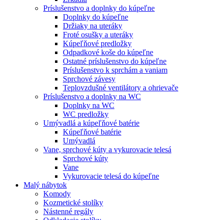
Príslušenstvo a doplnky do kúpeľne
Doplnky do kúpeľne
Držiaky na uteráky
Froté osušky a uteráky
Kúpeľňové predložky
Odpadkové koše do kúpeľne
Ostatné príslušenstvo do kúpeľne
Príslušenstvo k sprchám a vaniam
Sprchové závesy
Teplovzdušné ventilátory a ohrievače
Príslušenstvo a doplnky na WC
Doplnky na WC
WC predložky
Umývadlá a kúpeľňové batérie
Kúpeľňové batérie
Umývadlá
Vane, sprchové kúty a vykurovacie telesá
Sprchové kúty
Vane
Vykurovacie telesá do kúpeľne
Malý nábytok
Komody
Kozmetické stolíky
Nástenné regály