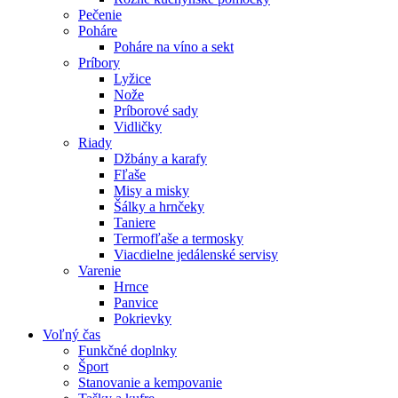
Pečenie
Poháre
Poháre na víno a sekt
Príbory
Lyžice
Nože
Príborové sady
Vidličky
Riady
Džbány a karafy
Fľaše
Misy a misky
Šálky a hrnčeky
Taniere
Termofľaše a termosky
Viacdielne jedálenské servisy
Varenie
Hrnce
Panvice
Pokrievky
Voľný čas
Funkčné doplnky
Šport
Stanovanie a kempovanie