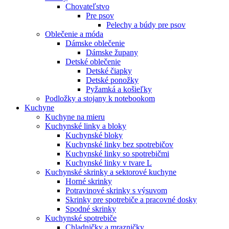
Chovateľstvo
Pre psov
Pelechy a búdy pre psov
Oblečenie a móda
Dámske oblečenie
Dámske župany
Detské oblečenie
Detské čiapky
Detské ponožky
Pyžamká a košieľky
Podložky a stojany k notebookom
Kuchyne
Kuchyne na mieru
Kuchynské linky a bloky
Kuchynské bloky
Kuchynské linky bez spotrebičov
Kuchynské linky so spotrebičmi
Kuchynské linky v tvare L
Kuchynské skrinky a sektorové kuchyne
Horné skrinky
Potravinové skrinky s výsuvom
Skrinky pre spotrebiče a pracovné dosky
Spodné skrinky
Kuchynské spotrebiče
Chladničky a mrazničky