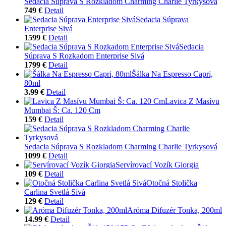
Sedacia Súprava S Rozkladom Charming Charlie Tyrkysová
749 €
Detail
Sedacia Súprava
Enterprise Sivá
1599 €
Detail
Sedacia
Súprava S Rozkadom Enterprise Sivá
1799 €
Detail
Šálka Na Espresso Capri,
80ml
3.99 €
Detail
Lavica Z Masívu
Mumbai Š: Ca. 120 Cm
159 €
Detail
Sedacia Súprava S Rozkladom Charming Charlie Tyrkysová
1099 €
Detail
Servírovací Vozík Giorgia
109 €
Detail
Otočná Stolička
Carlina Svetlá Sivá
129 €
Detail
Aróma Difuzér Tonka, 200ml
14.99 €
Detail