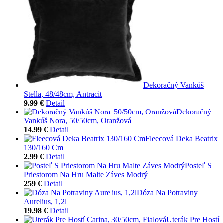
Dekoračný Vankúš
Stella, 48/48cm, Antracit
9.99 €
Detail
Dekoračný
Vankúš Nora, 50/50cm, Oranžová
14.99 €
Detail
Fleecová Deka Beatrix
130/160 Cm
2.99 €
Detail
Posteľ S
Priestorom Na Hru Malte Záves Modrý
259 €
Detail
Dóza Na Potraviny
Aurelius, 1,2l
19.98 €
Detail
Uterák Pre Hostí