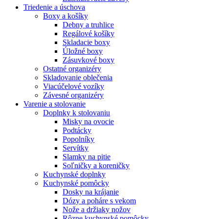
Triedenie a úschova
Boxy a košíky
Debny a truhlice
Regálové košíky
Skladacie boxy
Úložné boxy
Zásuvkové boxy
Ostatné organizéry
Skladovanie oblečenia
Viacúčelové vozíky
Závesné organizéry
Varenie a stolovanie
Doplnky k stolovaniu
Misky na ovocie
Podtácky
Popolníky
Servítky
Slamky na pitie
Soľničky a koreničky
Kuchynské doplnky
Kuchynské pomôcky
Dosky na krájanie
Dózy a poháre s vekom
Nože a držiaky nožov
Rôzne kuchynské pomôcky