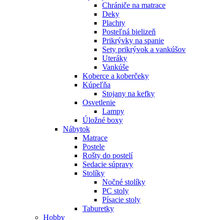
Chrániče na matrace
Deky
Plachty
Posteľná bielizeň
Prikrývky na spanie
Sety prikrývok a vankúšov
Uteráky
Vankúše
Koberce a koberčeky
Kúpeľňa
Stojany na kefky
Osvetlenie
Lampy
Úložné boxy
Nábytok
Matrace
Postele
Rošty do postelí
Sedacie súpravy
Stolíky
Nočné stolíky
PC stoly
Písacie stoly
Taburetky
Hobby