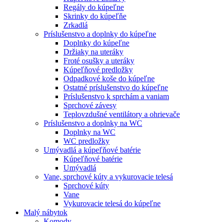
Regály do kúpeľne
Skrinky do kúpeľňe
Zrkadlá
Príslušenstvo a doplnky do kúpeľne
Doplnky do kúpeľne
Držiaky na uteráky
Froté osušky a uteráky
Kúpeľňové predložky
Odpadkové koše do kúpeľne
Ostatné príslušenstvo do kúpeľne
Príslušenstvo k sprchám a vaniam
Sprchové závesy
Teplovzdušné ventilátory a ohrievače
Príslušenstvo a doplnky na WC
Doplnky na WC
WC predložky
Umývadlá a kúpeľňové batérie
Kúpeľňové batérie
Umývadlá
Vane, sprchové kúty a vykurovacie telesá
Sprchové kúty
Vane
Vykurovacie telesá do kúpeľne
Malý nábytok
Komody