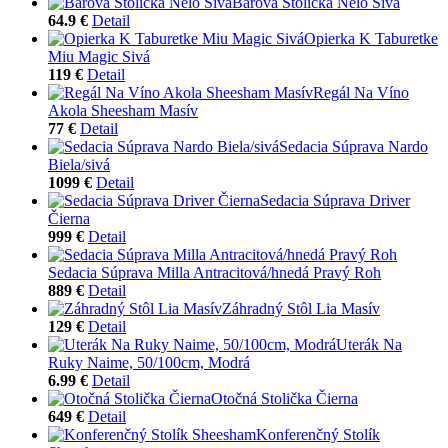
Barová Stolička Nelo Sivá
64.9 €
Detail
Opierka K Taburetke
Miu Magic Sivá
119 €
Detail
Regál Na Víno
Akola Sheesham Masív
77 €
Detail
Sedacia Súprava Nardo
Biela/sivá
1099 €
Detail
Sedacia Súprava Driver
Čierna
999 €
Detail
Sedacia Súprava Milla Antracitová/hnedá Pravý Roh
889 €
Detail
Záhradný Stôl Lia Masív
129 €
Detail
Uterák Na
Ruky Naime, 50/100cm, Modrá
6.99 €
Detail
Otočná Stolička Čierna
649 €
Detail
Konferenčný Stolík