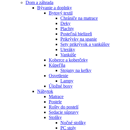
Dom a záhrada
Bývanie a doplnky
Bytový textil
Chrániče na matrace
Deky
Plachty
Posteľná bielizeň
Prikrývky na spanie
Sety prikrývok a vankúšov
Uteráky
Vankúše
Koberce a koberčeky
Kúpeľňa
Stojany na kefky
Osvetlenie
Lampy
Úložné boxy
Nábytok
Matrace
Postele
Rošty do postelí
Sedacie súpravy
Stolíky
Nočné stolíky
PC stoly