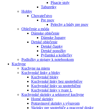
Písacie stoly
Taburetky
Hobby
Chovateľstvo
Pre psov
Pelechy a búdy pre psov
Oblečenie a móda
Dámske oblečenie
Dámske župany
Detské oblečenie
Detské čiapky
Detské ponožky
Pyžamká a košieľky
Podložky a stojany k notebookom
Kuchyne
Kuchyne na mieru
Kuchynské linky a bloky
Kuchynské bloky
Kuchynské linky bez spotrebičov
Kuchynské linky so spotrebičmi
Kuchynské linky v tvare L
Kuchynské skrinky a sektorové kuchyne
Horné skrinky
Potravinové skrinky s výsuvom
Skrinky pre spotrebiče a pracovné dosky