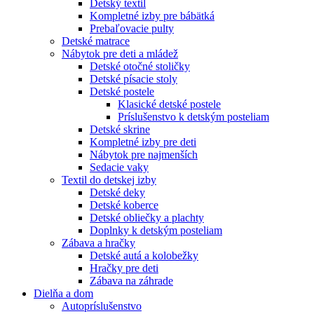
Detský textil
Kompletné izby pre bábätká
Prebaľovacie pulty
Detské matrace
Nábytok pre deti a mládež
Detské otočné stoličky
Detské písacie stoly
Detské postele
Klasické detské postele
Príslušenstvo k detským posteliam
Detské skrine
Kompletné izby pre deti
Nábytok pre najmenších
Sedacie vaky
Textil do detskej izby
Detské deky
Detské koberce
Detské obliečky a plachty
Doplnky k detským posteliam
Zábava a hračky
Detské autá a kolobežky
Hračky pre deti
Zábava na záhrade
Dielňa a dom
Autopríslušenstvo