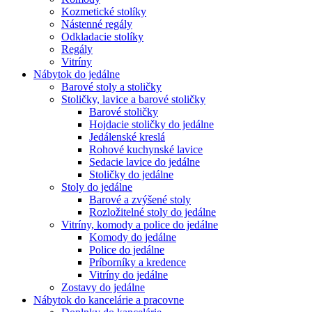
Kozmetické stolíky
Nástenné regály
Odkladacie stolíky
Regály
Vitríny
Nábytok do jedálne
Barové stoly a stoličky
Stoličky, lavice a barové stoličky
Barové stoličky
Hojdacie stoličky do jedálne
Jedálenské kreslá
Rohové kuchynské lavice
Sedacie lavice do jedálne
Stoličky do jedálne
Stoly do jedálne
Barové a zvýšené stoly
Rozložitelné stoly do jedálne
Vitríny, komody a police do jedálne
Komody do jedálne
Police do jedálne
Príborníky a kredence
Vitríny do jedálne
Zostavy do jedálne
Nábytok do kancelárie a pracovne