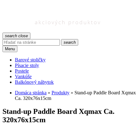
search
close
search
Menu
Barové stoličky
Písacie stoly
Postele
Vankúše
Balkónový nábytok
Domáca stránka
»
Produkty
»
Stand-up Paddle Board Xqmax
Ca. 320x76x15cm
Stand-up Paddle Board Xqmax Ca.
320x76x15cm