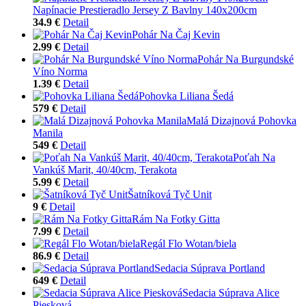
Napínacie Prestieradlo Jersey Z Bavlny 140x200cm
34.9 €
Detail
Pohár Na Čaj Kevin
2.99 €
Detail
Pohár Na Burgundské
Víno Norma
1.39 €
Detail
Pohovka Liliana Šedá
579 €
Detail
Malá Dizajnová Pohovka
Manila
549 €
Detail
Poťah Na
Vankúš Marit, 40/40cm, Terakota
5.99 €
Detail
Šatníková Tyč Unit
9 €
Detail
Rám Na Fotky Gitta
7.99 €
Detail
Regál Flo Wotan/biela
86.9 €
Detail
Sedacia Súprava Portland
649 €
Detail
Sedacia Súprava Alice
Piesková