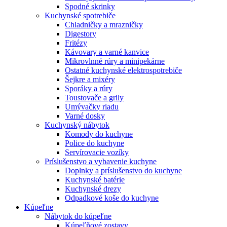
Spodné skrinky
Kuchynské spotrebiče
Chladničky a mrazničky
Digestory
Fritézy
Kávovary a varné kanvice
Mikrovlnné rúry a minipekárne
Ostatné kuchynské elektrospotrebiče
Šejkre a mixéry
Sporáky a rúry
Toustovače a grily
Umývačky riadu
Varné dosky
Kuchynský nábytok
Komody do kuchyne
Police do kuchyne
Servírovacie vozíky
Príslušenstvo a vybavenie kuchyne
Doplnky a príslušenstvo do kuchyne
Kuchynské batérie
Kuchynské drezy
Odpadkové koše do kuchyne
Kúpeľne
Nábytok do kúpeľne
Kúpeľňové zostavy