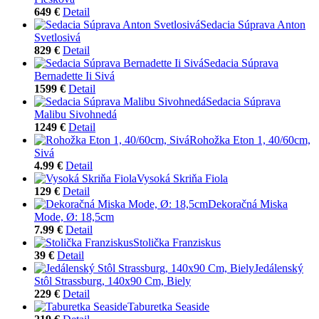
649 €
Detail
Sedacia Súprava Anton
Svetlosivá
829 €
Detail
Sedacia Súprava
Bernadette Ii Sivá
1599 €
Detail
Sedacia Súprava
Malibu Sivohnedá
1249 €
Detail
Rohožka Eton 1, 40/60cm,
Sivá
4.99 €
Detail
Vysoká Skriňa Fiola
129 €
Detail
Dekoračná Miska
Mode, Ø: 18,5cm
7.99 €
Detail
Stolička Franziskus
39 €
Detail
Jedálenský
Stôl Strassburg, 140x90 Cm, Biely
229 €
Detail
Taburetka Seaside