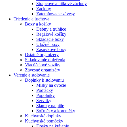
Strapcové a nitkové záclony
Záclony
Zatemňovacie závesy
Triedenie a úschova
Boxy a košíky
Debny a truhlice
Regálové košíky
Skladacie boxy
Úložné boxy
Zásuvkové boxy
Ostatné organizéry
Skladovanie oblečenia
Viacúčelové vozíky
Závesné organizéry
Varenie a stolovanie
Doplnky k stolovaniu
Misky na ovocie
Podtácky
Popolníky
Servítky
Slamky na pitie
Soľničky a koreničky
Kuchynské doplnky
Kuchynské pomôcky
Dosky na krájanie