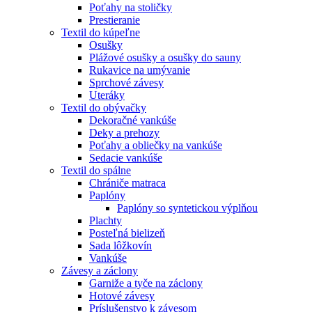
Poťahy na stoličky
Prestieranie
Textil do kúpeľne
Osušky
Plážové osušky a osušky do sauny
Rukavice na umývanie
Sprchové závesy
Uteráky
Textil do obývačky
Dekoračné vankúše
Deky a prehozy
Poťahy a obliečky na vankúše
Sedacie vankúše
Textil do spálne
Chrániče matraca
Paplóny
Paplóny so syntetickou výplňou
Plachty
Posteľná bielizeň
Sada lôžkovín
Vankúše
Závesy a záclony
Garniže a tyče na záclony
Hotové závesy
Príslušenstvo k závesom