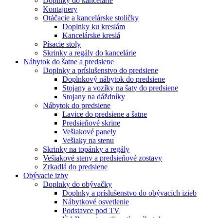
Doplnky do kancelárie
Kontajnery
Otáčacie a kancelárske stoličky
Doplnky ku kreslám
Kancelárske kreslá
Písacie stoly
Skrinky a regály do kancelárie
Nábytok do šatne a predsiene
Doplnky a príslušenstvo do predsiene
Doplnkový nábytok do predsiene
Stojany a vozíky na šaty do predsiene
Stojany na dáždníky
Nábytok do predsiene
Lavice do predsiene a šatne
Predsieňové skrine
Vešiakové panely
Vešiaky na stenu
Skrinky na topánky a regály
Vešiakové steny a predsieňové zostavy
Zrkadlá do predsiene
Obývacie izby
Doplnky do obývačky
Doplnky a príslušenstvo do obývacích izieb
Nábytkové osvetlenie
Podstavce pod TV