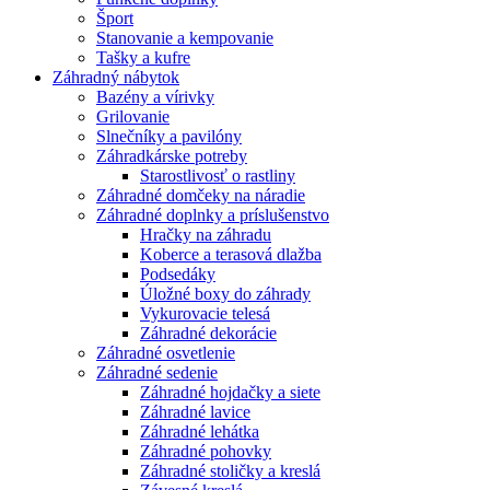
Šport
Stanovanie a kempovanie
Tašky a kufre
Záhradný nábytok
Bazény a vírivky
Grilovanie
Slnečníky a pavilóny
Záhradkárske potreby
Starostlivosť o rastliny
Záhradné domčeky na náradie
Záhradné doplnky a príslušenstvo
Hračky na záhradu
Koberce a terasová dlažba
Podsedáky
Úložné boxy do záhrady
Vykurovacie telesá
Záhradné dekorácie
Záhradné osvetlenie
Záhradné sedenie
Záhradné hojdačky a siete
Záhradné lavice
Záhradné lehátka
Záhradné pohovky
Záhradné stoličky a kreslá