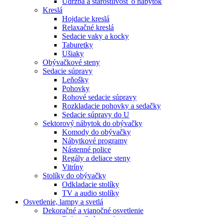
Údržba a starostlivosť o nábytok
Kreslá
Hojdacie kreslá
Relaxačné kreslá
Sedacie vaky a kocky
Taburetky
Ušiaky
Obývačkové steny
Sedacie súpravy
Leňošky
Pohovky
Rohové sedacie súpravy
Rozkladacie pohovky a sedačky
Sedacie súpravy do U
Sektorový nábytok do obývačky
Komody do obývačky
Nábytkové programy
Nástenné police
Regály a deliace steny
Vitríny
Stolíky do obývačky
Odkladacie stolíky
TV a audio stolíky
Osvetlenie, lampy a svetlá
Dekoračné a vianočné osvetlenie