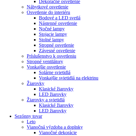
Dekoračné osvetlenie
Nábytkové osvetlenie
Osvetlenie do interiéru
Bodové a LED svetlá
Nástenné osvetlenie
Nočné lampy
Stojacie lampy
Stolné lampy
Stropné osvetlenie
Závesné osvetlenie
Príslušenstvo k osvetleniu
Stropné ventilátory
Vonkajšie osvetlenie
Solárne svietidlá
Vonkajšie svietidlá na elektrinu
Žiarovky
Klasické žiarovky
LED žiarovky
Žiarovky a svietidlá
Klasické žiarovky
LED žiarovky
Sezónny tovar
Leto
Vianočná výzdoba a doplnky
Vianočné dekorácie