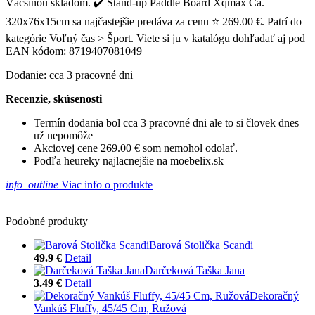
Väčšinou skladom. ✔️ Stand-up Paddle Board Xqmax Ca.
320x76x15cm sa najčastejšie predáva za cenu ⭐ 269.00 €. Patrí do
kategórie Voľný čas > Šport. Viete si ju v katalógu dohľadať aj pod
EAN kódom: 8719407081049
Dodanie: cca 3 pracovné dni
Recenzie, skúsenosti
Termín dodania bol cca 3 pracovné dni ale to si človek dnes
už nepomôže
Akciovej cene 269.00 € som nemohol odolať.
Podľa heureky najlacnejšie na moebelix.sk
info_outline
Viac info o produkte
Podobné produkty
Barová Stolička Scandi
49.9 €
Detail
Darčeková Taška Jana
3.49 €
Detail
Dekoračný
Vankúš Fluffy, 45/45 Cm, Ružová