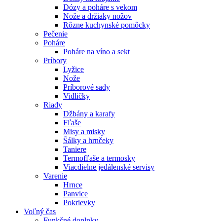
Dózy a poháre s vekom
Nože a držiaky nožov
Rôzne kuchynské pomôcky
Pečenie
Poháre
Poháre na víno a sekt
Príbory
Lyžice
Nože
Príborové sady
Vidličky
Riady
Džbány a karafy
Fľaše
Misy a misky
Šálky a hrnčeky
Taniere
Termofľaše a termosky
Viacdielne jedálenské servisy
Varenie
Hrnce
Panvice
Pokrievky
Voľný čas
Funkčné doplnky