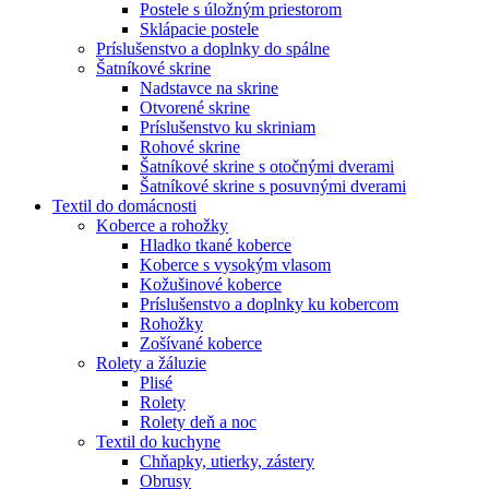
Postele s úložným priestorom
Sklápacie postele
Príslušenstvo a doplnky do spálne
Šatníkové skrine
Nadstavce na skrine
Otvorené skrine
Príslušenstvo ku skriniam
Rohové skrine
Šatníkové skrine s otočnými dverami
Šatníkové skrine s posuvnými dverami
Textil do domácnosti
Koberce a rohožky
Hladko tkané koberce
Koberce s vysokým vlasom
Kožušinové koberce
Príslušenstvo a doplnky ku kobercom
Rohožky
Zošívané koberce
Rolety a žáluzie
Plisé
Rolety
Rolety deň a noc
Textil do kuchyne
Chňapky, utierky, zástery
Obrusy