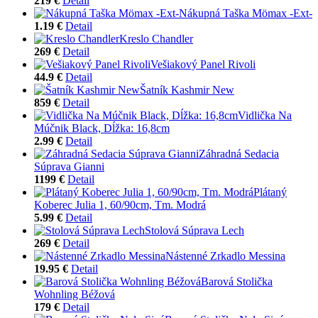
219 €
Detail
Nákupná Taška Mömax -Ext-
1.19 €
Detail
Kreslo Chandler
269 €
Detail
Vešiakový Panel Rivoli
44.9 €
Detail
Šatník Kashmir New
859 €
Detail
Vidlička Na
Múčnik Black, Dĺžka: 16,8cm
2.99 €
Detail
Záhradná Sedacia
Súprava Gianni
1199 €
Detail
Plátaný
Koberec Julia 1, 60/90cm, Tm. Modrá
5.99 €
Detail
Stolová Súprava Lech
269 €
Detail
Nástenné Zrkadlo Messina
19.95 €
Detail
Barová Stolička
Wohnling Béžová
179 €
Detail