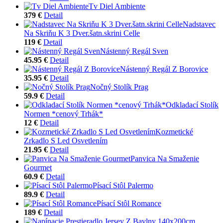
Tv Diel Ambiente
379 €
Detail
Nadstavec
Na Skriňu K 3 Dver.šatn.skrini Celle
119 €
Detail
Nástenný Regál Sven
45.95 €
Detail
Nástenný Regál Z Borovice
35.95 €
Detail
Nočný Stolík Prag
59.9 €
Detail
Odkladací Stolík
Normen *cenový Trhák*
12 €
Detail
Kozmetické
Zrkadlo S Led Osvetlením
21.95 €
Detail
Panvica Na Smaženie
Gourmet
60.9 €
Detail
Písací Stôl Palermo
89.9 €
Detail
Písací Stôl Romance
189 €
Detail