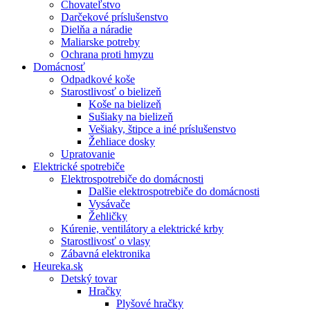
Chovateľstvo
Darčekové príslušenstvo
Dielňa a náradie
Maliarske potreby
Ochrana proti hmyzu
Domácnosť
Odpadkové koše
Starostlivosť o bielizeň
Koše na bielizeň
Sušiaky na bielizeň
Vešiaky, štipce a iné príslušenstvo
Žehliace dosky
Upratovanie
Elektrické spotrebiče
Elektrospotrebiče do domácnosti
Dalšie elektrospotrebiče do domácnosti
Vysávače
Žehličky
Kúrenie, ventilátory a elektrické krby
Starostlivosť o vlasy
Zábavná elektronika
Heureka.sk
Detský tovar
Hračky
Plyšové hračky