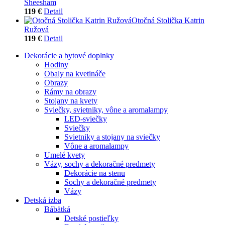
Sheesham
119 €
Detail
Otočná Stolička Katrin
Ružová
119 €
Detail
Dekorácie a bytové doplnky
Hodiny
Obaly na kvetináče
Obrazy
Rámy na obrazy
Stojany na kvety
Sviečky, svietniky, vône a aromalampy
LED-sviečky
Sviečky
Svietniky a stojany na sviečky
Vône a aromalampy
Umelé kvety
Vázy, sochy a dekoračné predmety
Dekorácie na stenu
Sochy a dekoračné predmety
Vázy
Detská izba
Bábätká
Detské postieľky