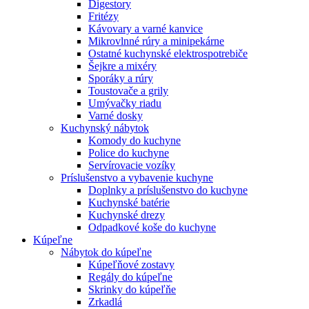
Digestory
Fritézy
Kávovary a varné kanvice
Mikrovlnné rúry a minipekárne
Ostatné kuchynské elektrospotrebiče
Šejkre a mixéry
Sporáky a rúry
Toustovače a grily
Umývačky riadu
Varné dosky
Kuchynský nábytok
Komody do kuchyne
Police do kuchyne
Servírovacie vozíky
Príslušenstvo a vybavenie kuchyne
Doplnky a príslušenstvo do kuchyne
Kuchynské batérie
Kuchynské drezy
Odpadkové koše do kuchyne
Kúpeľne
Nábytok do kúpeľne
Kúpeľňové zostavy
Regály do kúpeľne
Skrinky do kúpeľňe
Zrkadlá