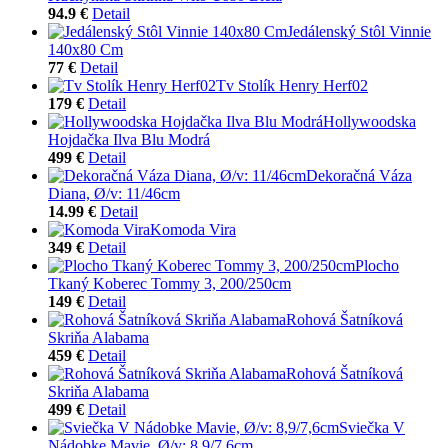
94.9 €
Detail
Jedálenský Stôl Vinnie
140x80 Cm
77 €
Detail
Tv Stolík Henry Herf02
179 €
Detail
Hollywoodska
Hojdačka Ilva Blu Modrá
499 €
Detail
Dekoračná Váza
Diana, Ø/v: 11/46cm
14.99 €
Detail
Komoda Vira
349 €
Detail
Plocho
Tkaný Koberec Tommy 3, 200/250cm
149 €
Detail
Rohová Šatníková
Skriňa Alabama
459 €
Detail
Rohová Šatníková
Skriňa Alabama
499 €
Detail
Sviečka V
Nádobke Mavie, Ø/v: 8,9/7,6cm