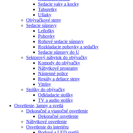
Sedacie vaky a kocky
Taburetky
Ušiaky
Obývačkové steny
Sedacie súpravy
Leňošky
Pohovky
Rohové sedacie súpravy
Rozkladacie pohovky a sedačky
Sedacie súpravy do U
Sektorový nábytok do obývačky
Komody do obývačky
Nábytkové programy
Nástenné police
Regály a deliace steny
Vitríny
Stolíky do obývačky
Odkladacie stolíky
TV a audio stolíky
Osvetlenie, lampy a svetlá
Dekoračné a vianočné osvetlenie
Dekoračné osvetlenie
Nábytkové osvetlenie
Osvetlenie do interiéru
Bodové a LED svetlá