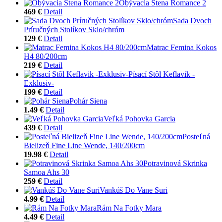
Obývacia Stena Romance 2
469 €
Detail
Sada Dvoch
Príručných Stolíkov Sklo/chróm
129 €
Detail
Matrac Femina Kokos
H4 80/200cm
219 €
Detail
Písací Stôl Keflavik -
Exklusiv-
199 €
Detail
Pohár Siena
1.49 €
Detail
Veľká Pohovka Garcia
439 €
Detail
Posteľná
Bielizeň Fine Line Wende, 140/200cm
19.98 €
Detail
Potravinová Skrinka
Samoa Ahs 30
259 €
Detail
Vankúš Do Vane Suri
4.99 €
Detail
Rám Na Fotky Mara
4.49 €
Detail