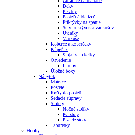
Chrániče na matrace
Deky
Plachty
Posteľná bielizeň
Prikrývky na spanie
Sety prikrývok a vankúšov
Uteráky
Vankúše
Koberce a koberčeky
Kúpeľňa
Stojany na kefky
Osvetlenie
Lampy
Úložné boxy
Nábytok
Matrace
Postele
Rošty do postelí
Sedacie súpravy
Stolíky
Nočné stolíky
PC stoly
Písacie stoly
Taburetky
Hobby