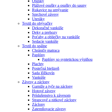
Osušky
Plážové osušky a osušky do sauny
Rukavice na umývanie
Sprchové závesy
Uteráky
Textil do obývačky
Dekoračné vankúše
Deky a prehozy
Poťahy a obliečky na vankúše
Sedacie vankúše
Textil do spálne
Chrániče matraca
Paplóny
Paplóny so syntetickou výplňou
Plachty
Posteľná bielizeň
Sada lôžkovín
Vankúše
Závesy a záclony
Garniže a tyče na záclony
Hotové závesy
Príslušenstvo k závesom
Strapcové a nitkové záclony
Záclony
Zatemňovacie závesy