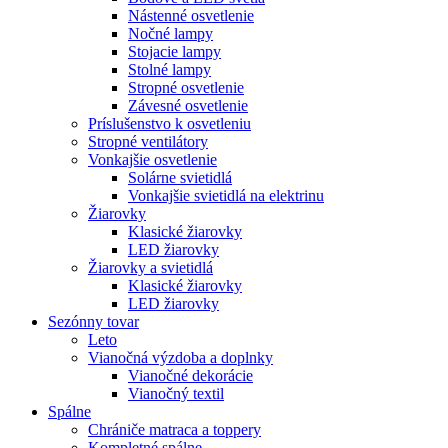
Nástenné osvetlenie
Nočné lampy
Stojacie lampy
Stolné lampy
Stropné osvetlenie
Závesné osvetlenie
Príslušenstvo k osvetleniu
Stropné ventilátory
Vonkajšie osvetlenie
Solárne svietidlá
Vonkajšie svietidlá na elektrinu
Žiarovky
Klasické žiarovky
LED žiarovky
Žiarovky a svietidlá
Klasické žiarovky
LED žiarovky
Sezónny tovar
Leto
Vianočná výzdoba a doplnky
Vianočné dekorácie
Vianočný textil
Spálne
Chrániče matraca a toppery
Kompletné spálne