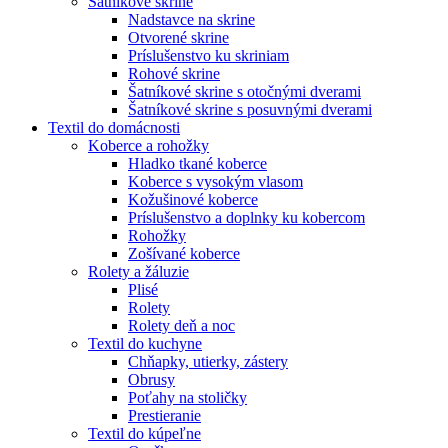
Šatníkové skrine
Nadstavce na skrine
Otvorené skrine
Príslušenstvo ku skriniam
Rohové skrine
Šatníkové skrine s otočnými dverami
Šatníkové skrine s posuvnými dverami
Textil do domácnosti
Koberce a rohožky
Hladko tkané koberce
Koberce s vysokým vlasom
Kožušinové koberce
Príslušenstvo a doplnky ku kobercom
Rohožky
Zošívané koberce
Rolety a žáluzie
Plisé
Rolety
Rolety deň a noc
Textil do kuchyne
Chňapky, utierky, zástery
Obrusy
Poťahy na stoličky
Prestieranie
Textil do kúpeľne