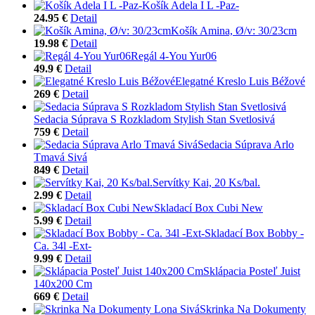
Košík Adela I L -Paz-
24.95 €
Detail
Košík Amina, Ø/v: 30/23cm
19.98 €
Detail
Regál 4-You Yur06
49.9 €
Detail
Elegatné Kreslo Luis Béžové
269 €
Detail
Sedacia Súprava S Rozkladom Stylish Stan Svetlosivá
759 €
Detail
Sedacia Súprava Arlo
Tmavá Sivá
849 €
Detail
Servítky Kai, 20 Ks/bal.
2.99 €
Detail
Skladací Box Cubi New
5.99 €
Detail
Skladací Box Bobby -
Ca. 34l -Ext-
9.99 €
Detail
Sklápacia Posteľ Juist
140x200 Cm
669 €
Detail
Skrinka Na Dokumenty