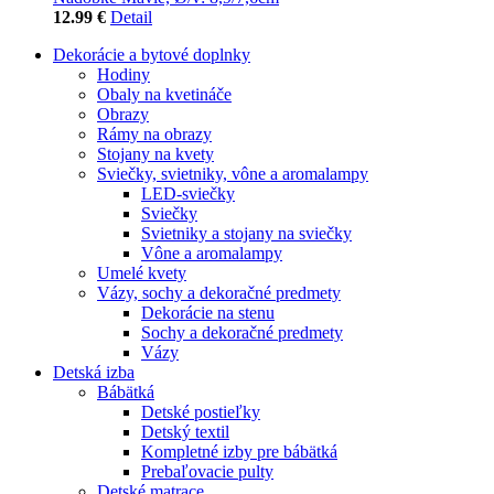
12.99 €
Detail
Dekorácie a bytové doplnky
Hodiny
Obaly na kvetináče
Obrazy
Rámy na obrazy
Stojany na kvety
Sviečky, svietniky, vône a aromalampy
LED-sviečky
Sviečky
Svietniky a stojany na sviečky
Vône a aromalampy
Umelé kvety
Vázy, sochy a dekoračné predmety
Dekorácie na stenu
Sochy a dekoračné predmety
Vázy
Detská izba
Bábätká
Detské postieľky
Detský textil
Kompletné izby pre bábätká
Prebaľovacie pulty
Detské matrace