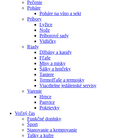
Pečenie
Poháre
Poháre na víno a sekt
Príbory
Lyžice
Nože
Príborové sady
Vidličky
Riady
Džbány a karafy
Fľaše
Misy a misky
Šálky a hrnčeky
Taniere
Termofľaše a termosky
Viacdielne jedálenské servisy
Varenie
Hrnce
Panvice
Pokrievky
Voľný čas
Funkčné doplnky
Šport
Stanovanie a kempovanie
Tašky a kufre