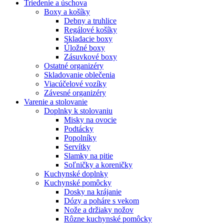
Triedenie a úschova
Boxy a košíky
Debny a truhlice
Regálové košíky
Skladacie boxy
Úložné boxy
Zásuvkové boxy
Ostatné organizéry
Skladovanie oblečenia
Viacúčelové vozíky
Závesné organizéry
Varenie a stolovanie
Doplnky k stolovaniu
Misky na ovocie
Podtácky
Popolníky
Servítky
Slamky na pitie
Soľničky a koreničky
Kuchynské doplnky
Kuchynské pomôcky
Dosky na krájanie
Dózy a poháre s vekom
Nože a držiaky nožov
Rôzne kuchynské pomôcky