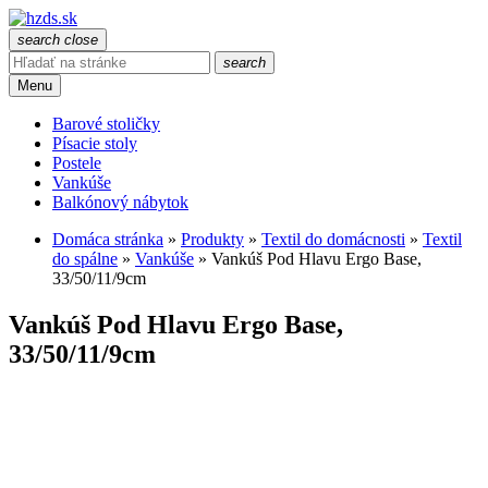
search
close
search
Menu
Barové stoličky
Písacie stoly
Postele
Vankúše
Balkónový nábytok
Domáca stránka
»
Produkty
»
Textil do domácnosti
»
Textil
do spálne
»
Vankúše
»
Vankúš Pod Hlavu Ergo Base,
33/50/11/9cm
Vankúš Pod Hlavu Ergo Base,
33/50/11/9cm