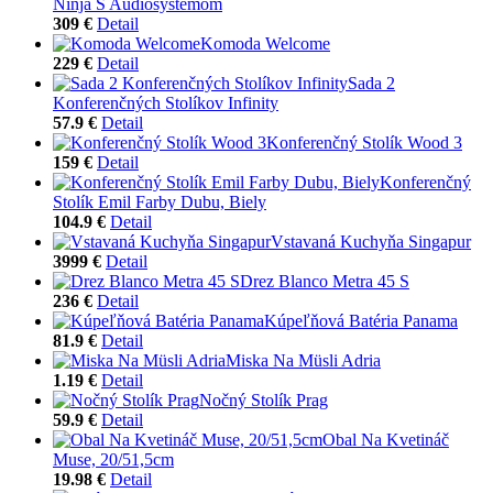
Ninja S Audiosystémom
309 €
Detail
Komoda Welcome
229 €
Detail
Sada 2
Konferenčných Stolíkov Infinity
57.9 €
Detail
Konferenčný Stolík Wood 3
159 €
Detail
Konferenčný
Stolík Emil Farby Dubu, Biely
104.9 €
Detail
Vstavaná Kuchyňa Singapur
3999 €
Detail
Drez Blanco Metra 45 S
236 €
Detail
Kúpeľňová Batéria Panama
81.9 €
Detail
Miska Na Müsli Adria
1.19 €
Detail
Nočný Stolík Prag
59.9 €
Detail
Obal Na Kvetináč
Muse, 20/51,5cm
19.98 €
Detail