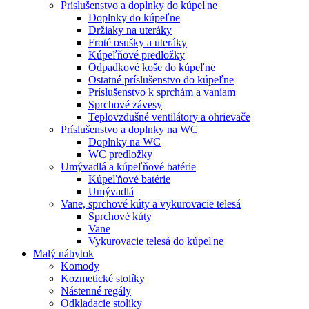
Príslušenstvo a doplnky do kúpeľne
Doplnky do kúpeľne
Držiaky na uteráky
Froté osušky a uteráky
Kúpeľňové predložky
Odpadkové koše do kúpeľne
Ostatné príslušenstvo do kúpeľne
Príslušenstvo k sprchám a vaniam
Sprchové závesy
Teplovzdušné ventilátory a ohrievače
Príslušenstvo a doplnky na WC
Doplnky na WC
WC predložky
Umývadlá a kúpeľňové batérie
Kúpeľňové batérie
Umývadlá
Vane, sprchové kúty a vykurovacie telesá
Sprchové kúty
Vane
Vykurovacie telesá do kúpeľne
Malý nábytok
Komody
Kozmetické stolíky
Nástenné regály
Odkladacie stolíky