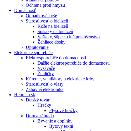
Ochrana proti hmyzu
Domácnosť
Odpadkové koše
Starostlivosť o bielizeň
Koše na bielizeň
Sušiaky na bielizeň
Vešiaky, štipce a iné príslušenstvo
Žehliace dosky
Upratovanie
Elektrické spotrebiče
Elektrospotrebiče do domácnosti
Dalšie elektrospotrebiče do domácnosti
Vysávače
Žehličky
Kúrenie, ventilátory a elektrické krby
Starostlivosť o vlasy
Zábavná elektronika
Heureka.sk
Detský tovar
Hračky
Plyšové hračky
Dom a záhrada
Bývanie a doplnky
Bytový textil