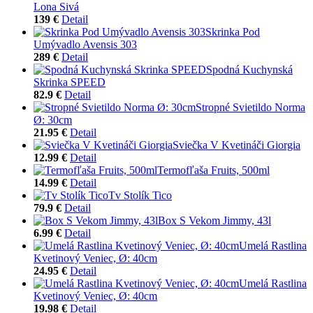
Lona Sivá
139 €
Detail
Skrinka Pod
Umývadlo Avensis 303
289 €
Detail
Spodná Kuchynská
Skrinka SPEED
82.9 €
Detail
Stropné Svietildo Norma
Ø: 30cm
21.95 €
Detail
Sviečka V Kvetináči Giorgia
12.99 €
Detail
Termofľaša Fruits, 500ml
14.99 €
Detail
Tv Stolík Tico
79.9 €
Detail
Box S Vekom Jimmy, 43l
6.99 €
Detail
Umelá Rastlina
Kvetinový Veniec, Ø: 40cm
24.95 €
Detail
Umelá Rastlina
Kvetinový Veniec, Ø: 40cm
19.98 €
Detail