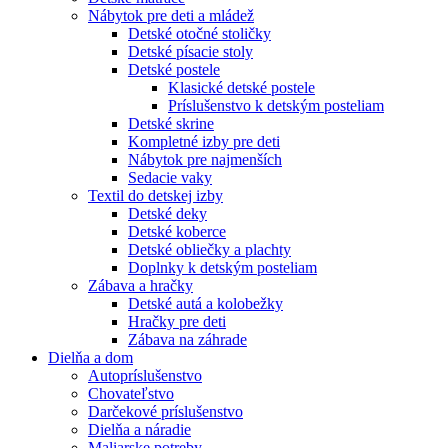
Nábytok pre deti a mládež
Detské otočné stoličky
Detské písacie stoly
Detské postele
Klasické detské postele
Príslušenstvo k detským posteliam
Detské skrine
Kompletné izby pre deti
Nábytok pre najmenších
Sedacie vaky
Textil do detskej izby
Detské deky
Detské koberce
Detské obliečky a plachty
Doplnky k detským posteliam
Zábava a hračky
Detské autá a kolobežky
Hračky pre deti
Zábava na záhrade
Dielňa a dom
Autopríslušenstvo
Chovateľstvo
Darčekové príslušenstvo
Dielňa a náradie
Maliarske potreby