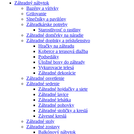
Záhradný nábytok
Bazény a vírivky
Grilovanie
Slnečníky a pavilóny
Záhradkárske potreby
Starostlivosť o rastliny
Záhradné domčeky na náradie
Záhradné doplnky a príslušenstvo
Hračky na záhradu
Koberce a terasová dlažba
Podsedáky
Úložné boxy do záhrady
Vykurovacie telesá
Záhradné dekorácie
Záhradné osvetlenie
Záhradné sedenie
Záhradné hojdačky a siete
Záhradné lavice
Záhradné lehátka
Záhradné pohovky
Záhradné stoličky a kreslá
Závesné kreslá
Záhradné stoly
Záhradné zostavy
Balkónový nábytok