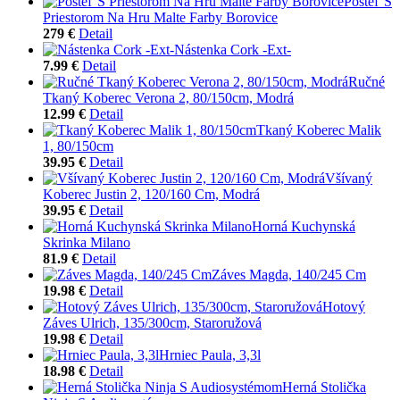
Posteľ S
Priestorom Na Hru Malte Farby Borovice
279 €
Detail
Nástenka Cork -Ext-
7.99 €
Detail
Ručné
Tkaný Koberec Verona 2, 80/150cm, Modrá
12.99 €
Detail
Tkaný Koberec Malik
1, 80/150cm
39.95 €
Detail
Všívaný
Koberec Justin 2, 120/160 Cm, Modrá
39.95 €
Detail
Horná Kuchynská
Skrinka Milano
81.9 €
Detail
Záves Magda, 140/245 Cm
19.98 €
Detail
Hotový
Záves Ulrich, 135/300cm, Staroružová
19.98 €
Detail
Hrniec Paula, 3,3l
18.98 €
Detail
Herná Stolička