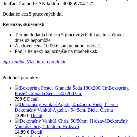
dohľadať aj pod EAN kódom: 9008597041575
Dodanie: cca 5 pracovných dní
Recenzie, skúsenosti
Termín dodania bol cca 5 pracovných dní ale to si človek
dnes už nepomôže
Akciovej cene 10.00 € som nemohol odolať.
Podľa heureky najlacnejšie na moebelix.sk
info_outline
Viac info o produkte
Podobné produkty
Boxspring
Posteľ Granada Šedá 180x200 Cm
799 €
Detail
Dekoračný Vankúš Agadir, 45/45cm, Biela, Čierna
12.99 €
Detail
Dekoračný
Vankúš Chris, 50/50cm, Hrdzavá
14.99 €
Detail