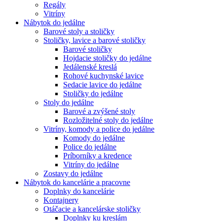
Regály
Vitríny
Nábytok do jedálne
Barové stoly a stoličky
Stoličky, lavice a barové stoličky
Barové stoličky
Hojdacie stoličky do jedálne
Jedálenské kreslá
Rohové kuchynské lavice
Sedacie lavice do jedálne
Stoličky do jedálne
Stoly do jedálne
Barové a zvýšené stoly
Rozložitelné stoly do jedálne
Vitríny, komody a police do jedálne
Komody do jedálne
Police do jedálne
Príborníky a kredence
Vitríny do jedálne
Zostavy do jedálne
Nábytok do kancelárie a pracovne
Doplnky do kancelárie
Kontajnery
Otáčacie a kancelárske stoličky
Doplnky ku kreslám