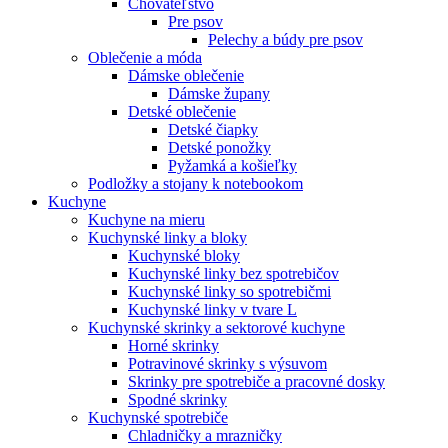
Chovateľstvo
Pre psov
Pelechy a búdy pre psov
Oblečenie a móda
Dámske oblečenie
Dámske župany
Detské oblečenie
Detské čiapky
Detské ponožky
Pyžamká a košieľky
Podložky a stojany k notebookom
Kuchyne
Kuchyne na mieru
Kuchynské linky a bloky
Kuchynské bloky
Kuchynské linky bez spotrebičov
Kuchynské linky so spotrebičmi
Kuchynské linky v tvare L
Kuchynské skrinky a sektorové kuchyne
Horné skrinky
Potravinové skrinky s výsuvom
Skrinky pre spotrebiče a pracovné dosky
Spodné skrinky
Kuchynské spotrebiče
Chladničky a mrazničky