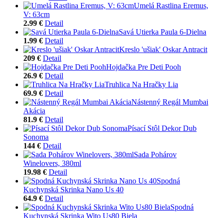
Umelá Rastlina Eremus,
V: 63cm
2.99 €
Detail
Savá Utierka Paula 6-Dielna
1.99 €
Detail
Kreslo 'ušiak' Oskar Antracit
209 €
Detail
Hojdačka Pre Deti Pooh
26.9 €
Detail
Truhlica Na Hračky Lia
69.9 €
Detail
Nástenný Regál Mumbai
Akácia
81.9 €
Detail
Písací Stôl Dekor Dub
Sonoma
144 €
Detail
Sada Pohárov
Winelovers, 380ml
19.98 €
Detail
Spodná
Kuchynská Skrinka Nano Us 40
64.9 €
Detail
Spodná
Kuchynská Skrinka Wito Us80 Biela