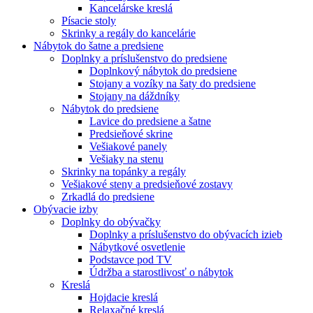
Kancelárske kreslá
Písacie stoly
Skrinky a regály do kancelárie
Nábytok do šatne a predsiene
Doplnky a príslušenstvo do predsiene
Doplnkový nábytok do predsiene
Stojany a vozíky na šaty do predsiene
Stojany na dáždníky
Nábytok do predsiene
Lavice do predsiene a šatne
Predsieňové skrine
Vešiakové panely
Vešiaky na stenu
Skrinky na topánky a regály
Vešiakové steny a predsieňové zostavy
Zrkadlá do predsiene
Obývacie izby
Doplnky do obývačky
Doplnky a príslušenstvo do obývacích izieb
Nábytkové osvetlenie
Podstavce pod TV
Údržba a starostlivosť o nábytok
Kreslá
Hojdacie kreslá
Relaxačné kreslá