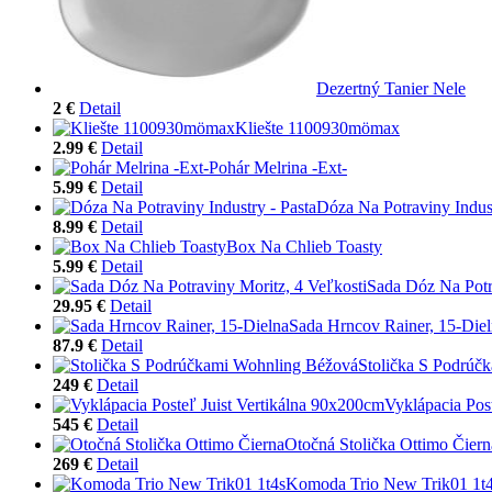
Dezertný Tanier Nele
2 €
Detail
Kliešte 1100930mömax
2.99 €
Detail
Pohár Melrina -Ext-
5.99 €
Detail
Dóza Na Potraviny Indust
8.99 €
Detail
Box Na Chlieb Toasty
5.99 €
Detail
Sada Dóz Na Potr
29.95 €
Detail
Sada Hrncov Rainer, 15-Die
87.9 €
Detail
Stolička S Podrúč
249 €
Detail
Vyklápacia Pos
545 €
Detail
Otočná Stolička Ottimo Čiern
269 €
Detail
Komoda Trio New Trik01 1t