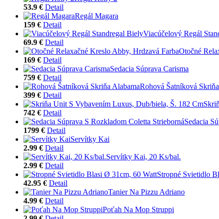
53.9 €
Detail
Regál Magara
159 €
Detail
Viacúčelový Regál Stand
69.9 €
Detail
Otočné Rela
169 €
Detail
Sedacia Súprava Carisma
759 €
Detail
Rohová Šatníková Skriň
399 €
Detail
Skri
742 €
Detail
Sedacia Sú
1799 €
Detail
Servítky Kai
2.99 €
Detail
Servítky Kai, 20 Ks/bal.
2.99 €
Detail
Stropné Svietidlo B
42.95 €
Detail
Tanier Na Pizzu Adriano
4.99 €
Detail
Poťah Na Mop Struppi
2.99 €
Detail