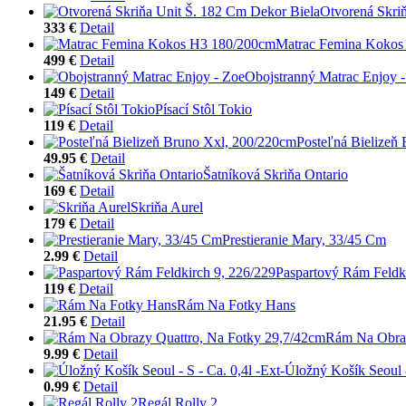
Otvorená Skri
333 €
Detail
Matrac Femina Kokos
499 €
Detail
Obojstranný Matrac Enjoy 
149 €
Detail
Písací Stôl Tokio
119 €
Detail
Posteľná Bielizeň
49.95 €
Detail
Šatníková Skriňa Ontario
169 €
Detail
Skriňa Aurel
179 €
Detail
Prestieranie Mary, 33/45 Cm
2.99 €
Detail
Paspartový Rám Feldki
119 €
Detail
Rám Na Fotky Hans
21.95 €
Detail
Rám Na Obraz
9.99 €
Detail
Úložný Košík Seoul -
0.99 €
Detail
Regál Rolly 2