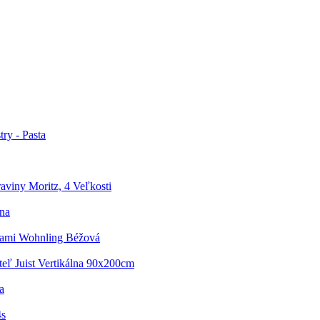
ry - Pasta
aviny Moritz, 4 Veľkosti
lna
kami Wohnling Béžová
teľ Juist Vertikálna 90x200cm
a
4s