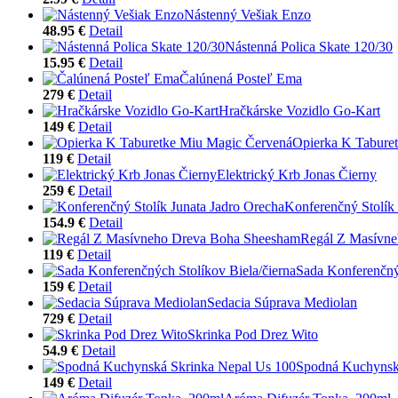
Nástenný Vešiak Enzo
48.95 €
Detail
Nástenná Polica Skate 120/30
15.95 €
Detail
Čalúnená Posteľ Ema
279 €
Detail
Hračkárske Vozidlo Go-Kart
149 €
Detail
Opierka K Tabure
119 €
Detail
Elektrický Krb Jonas Čierny
259 €
Detail
Konferenčný Stolík 
154.9 €
Detail
Regál Z Masívn
119 €
Detail
Sada Konferenčnýc
159 €
Detail
Sedacia Súprava Mediolan
729 €
Detail
Skrinka Pod Drez Wito
54.9 €
Detail
Spodná Kuchynsk
149 €
Detail