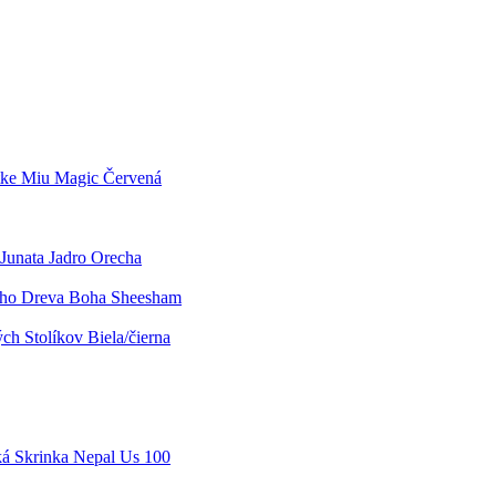
tke Miu Magic Červená
Junata Jadro Orecha
eho Dreva Boha Sheesham
h Stolíkov Biela/čierna
á Skrinka Nepal Us 100