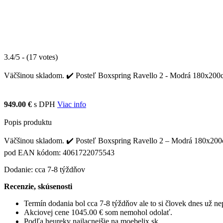
3.4/5 - (17 votes)
Väčšinou skladom. ✔️ Posteľ Boxspring Ravello 2 - Modrá 180x200cm 
949.00 €
s DPH
Viac info
Popis produktu
Väčšinou skladom. ✔️ Posteľ Boxspring Ravello 2 – Modrá 180x200cm s
pod EAN kódom: 4061722075543
Dodanie: cca 7-8 týždňov
Recenzie, skúsenosti
Termín dodania bol cca 7-8 týždňov ale to si človek dnes už 
Akciovej cene 1045.00 € som nemohol odolať.
Podľa heureky najlacnejšie na moebelix.sk