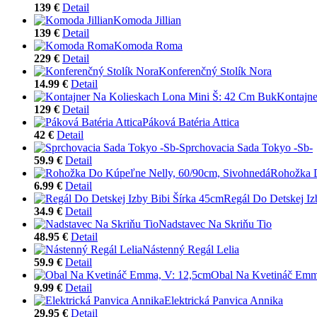
139 €
Detail
Komoda Jillian
139 €
Detail
Komoda Roma
229 €
Detail
Konferenčný Stolík Nora
14.99 €
Detail
Kontajne
129 €
Detail
Páková Batéria Attica
42 €
Detail
Sprchovacia Sada Tokyo -Sb-
59.9 €
Detail
Rohožka D
6.99 €
Detail
Regál Do Detskej Iz
34.9 €
Detail
Nadstavec Na Skriňu Tio
48.95 €
Detail
Nástenný Regál Lelia
59.9 €
Detail
Obal Na Kvetináč Emm
9.99 €
Detail
Elektrická Panvica Annika
29.95 €
Detail