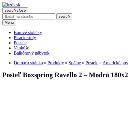
search
close
search
Menu
Barové stoličky
Písacie stoly
Postele
Vankúše
Balkónový nábytok
Domáca stránka
»
Produkty
»
Spálne
»
Postele
»
Americké pos
Posteľ Boxspring Ravello 2 – Modrá 180x