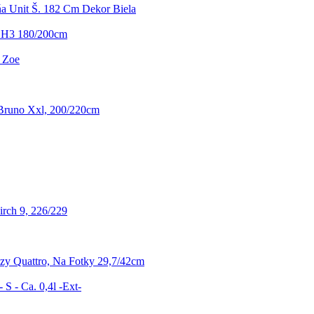
ňa Unit Š. 182 Cm Dekor Biela
 H3 180/200cm
- Zoe
 Bruno Xxl, 200/220cm
rch 9, 226/229
y Quattro, Na Fotky 29,7/42cm
 S - Ca. 0,4l -Ext-