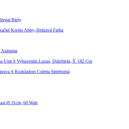
regal Biely
xačné Kreslo Abby, Hrdzavá Farba
a Alabama
ňa Unit S Vybavením Luxus, Dub/biela, Š. 182 Cm
prava S Rozkladom Coletta Strieborná
lasi Ø 31cm, 60 Watt