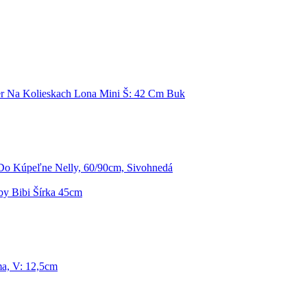
r Na Kolieskach Lona Mini Š: 42 Cm Buk
o Kúpeľne Nelly, 60/90cm, Sivohnedá
by Bibi Šírka 45cm
a, V: 12,5cm