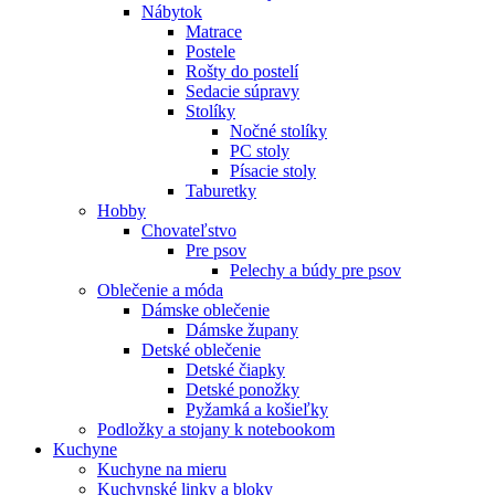
Nábytok
Matrace
Postele
Rošty do postelí
Sedacie súpravy
Stolíky
Nočné stolíky
PC stoly
Písacie stoly
Taburetky
Hobby
Chovateľstvo
Pre psov
Pelechy a búdy pre psov
Oblečenie a móda
Dámske oblečenie
Dámske župany
Detské oblečenie
Detské čiapky
Detské ponožky
Pyžamká a košieľky
Podložky a stojany k notebookom
Kuchyne
Kuchyne na mieru
Kuchynské linky a bloky