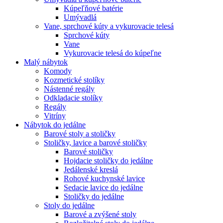
Kúpeľňové batérie
Umývadlá
Vane, sprchové kúty a vykurovacie telesá
Sprchové kúty
Vane
Vykurovacie telesá do kúpeľne
Malý nábytok
Komody
Kozmetické stolíky
Nástenné regály
Odkladacie stolíky
Regály
Vitríny
Nábytok do jedálne
Barové stoly a stoličky
Stoličky, lavice a barové stoličky
Barové stoličky
Hojdacie stoličky do jedálne
Jedálenské kreslá
Rohové kuchynské lavice
Sedacie lavice do jedálne
Stoličky do jedálne
Stoly do jedálne
Barové a zvýšené stoly