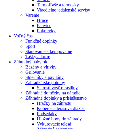
Termofľaše a termosky
Viacdielne jedálenské servisy
Varenie
Hrnce
Panvice
Pokrievky
Voľný čas
Funkčné doplnky
Šport
Stanovanie a kempovanie
Tašky a kufre
Záhradný nábytok
Bazény a vírivky
Grilovanie
Slnečníky a pavilóny
Záhradkárske potreby
Starostlivosť o rastliny
Záhradné domčeky na náradie
Záhradné doplnky a príslušenstvo
Hračky na záhradu
Koberce a terasová dlažba
Podsedáky
Úložné boxy do záhrady
Vykurovacie telesá