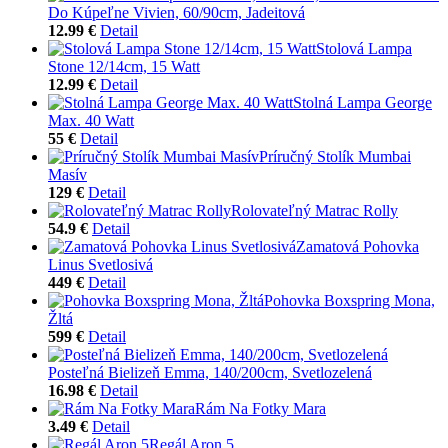
Do Kúpeľne Vivien, 60/90cm, Jadeitová
12.99 €
Detail
Stolová Lampa
Stone 12/14cm, 15 Watt
12.99 €
Detail
Stolná Lampa George
Max. 40 Watt
55 €
Detail
Príručný Stolík Mumbai
Masív
129 €
Detail
Rolovateľný Matrac Rolly
54.9 €
Detail
Zamatová Pohovka
Linus Svetlosivá
449 €
Detail
Pohovka Boxspring Mona,
Žltá
599 €
Detail
Posteľná Bielizeň Emma, 140/200cm, Svetlozelená
16.98 €
Detail
Rám Na Fotky Mara
3.49 €
Detail
Regál Aron 5