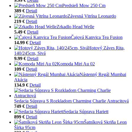
9.99 €
Detail
Predsieň Mow 250 Cm
389 €
Detail
Závesná Vitrína Leonardo
219 €
Detail
Zrkadlo Head Welle
5.49 €
Detail
Čajová Kanvica Tea Fusion
14.99 €
Detail
Hotový Záves Rita,
140/245cm, Sivá
9.99 €
Detail
Komoda Miri Au 02
109 €
Detail
Nástenný Regál Mumbai
Akácia
134.9 €
Detail
Sedacia Súprava S Rozkladom Charming Charlie Antracitová
749 €
Detail
Sedacia Súprava Hariett
899 €
Detail
Šatníková Skriňa Leon
Šírka 95cm