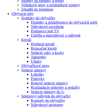
Skrinky na topánky a regály
Vešiakové steny a predsieňové zostavy
Zrkadlá do predsiene
Obývacie izby
Doplnky do obývačky
Doplnky a príslušenstvo do obývacích izieb
Nábytkové osvetlenie
Podstavce pod TV
Údržba a starostlivosť o nábytok
Kreslá
Hojdacie kreslá
Relaxačné kreslá
Sedacie vaky a kocky
Taburetky
Ušiaky
Obývačkové steny
Sedacie súpravy
Leňošky
Pohovky
Rohové sedacie súpravy
Rozkladacie pohovky a sedačky
Sedacie súpravy do U
Sektorový nábytok do obývačky
Komody do obývačky
Nábytkové programy