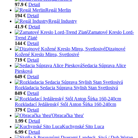
97.9 €
Detail
Regál Merlin
194 €
Detail
Regál Industry
41.9 €
Detail
Zamatové Kreslo Lord-
Trend Zlaté
144 €
Detail
Dizajnové
Kožené Kreslo Mirea, Svetlosivé
719 €
Detail
Sedacia Súprava Alice
Piesková
649 €
Detail
Rozkladacia Sedacia Súprava Stylish Stan Svetlosivá
849 €
Detail
Rozkladací Jedálenský Stôl Anton Šírka 160-240cm
379 €
Detail
Obracačka 'thea'
1.99 €
Detail
Kuchynské Sito Luca
6.99 €
Detail