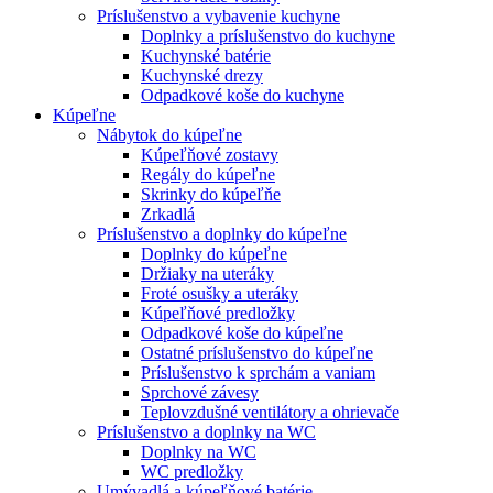
Príslušenstvo a vybavenie kuchyne
Doplnky a príslušenstvo do kuchyne
Kuchynské batérie
Kuchynské drezy
Odpadkové koše do kuchyne
Kúpeľne
Nábytok do kúpeľne
Kúpeľňové zostavy
Regály do kúpeľne
Skrinky do kúpeľňe
Zrkadlá
Príslušenstvo a doplnky do kúpeľne
Doplnky do kúpeľne
Držiaky na uteráky
Froté osušky a uteráky
Kúpeľňové predložky
Odpadkové koše do kúpeľne
Ostatné príslušenstvo do kúpeľne
Príslušenstvo k sprchám a vaniam
Sprchové závesy
Teplovzdušné ventilátory a ohrievače
Príslušenstvo a doplnky na WC
Doplnky na WC
WC predložky
Umývadlá a kúpeľňové batérie