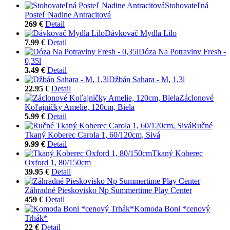
Stohovateľná
Posteľ Nadine Antracitová
269 €
Detail
Dávkovač Mydla Lilo
7.99 €
Detail
Dóza Na Potraviny Fresh -
0,35l
3.49 €
Detail
Džbán Sahara - M, 1,3l
22.95 €
Detail
Záclonové
Koľajničky Amelie, 120cm, Biela
5.99 €
Detail
Ručné
Tkaný Koberec Carola 1, 60/120cm, Sivá
9.99 €
Detail
Tkaný Koberec
Oxford 1, 80/150cm
39.95 €
Detail
Záhradné Pieskovisko Np Summertime Play Center
459 €
Detail
Komoda Boni *cenový
Trhák*
22 €
Detail