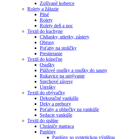
Zošívané koberce
Rolety a žáluzie
Plisé
Rolety
Rolety deň a noc
Textil do kuchyne
Chňapky, utierky, zástery
Obrusy
Poťahy na stoličky
Prestieranie
Textil do kúpeľne
Osušky
Plážové osušky a osušky do sauny
Rukavice na umývanie
Sprchové závesy
Uteráky
Textil do obývačky
Dekoračné vankúše
Deky a prehozy
Poťahy a obliečky na vankúše
Sedacie vankúše
Textil do spálne
Chrániče matraca
Paplóny
Paplóny so syntetickou výplňou