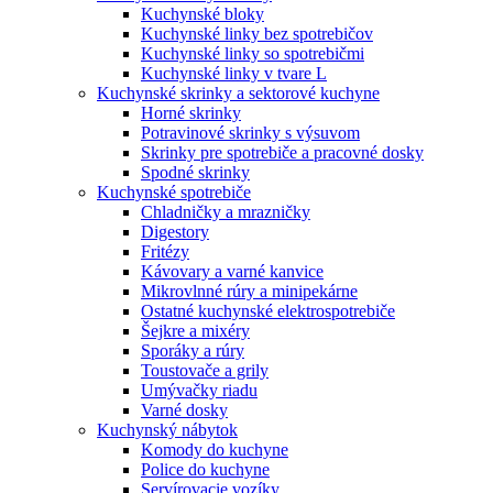
Kuchynské bloky
Kuchynské linky bez spotrebičov
Kuchynské linky so spotrebičmi
Kuchynské linky v tvare L
Kuchynské skrinky a sektorové kuchyne
Horné skrinky
Potravinové skrinky s výsuvom
Skrinky pre spotrebiče a pracovné dosky
Spodné skrinky
Kuchynské spotrebiče
Chladničky a mrazničky
Digestory
Fritézy
Kávovary a varné kanvice
Mikrovlnné rúry a minipekárne
Ostatné kuchynské elektrospotrebiče
Šejkre a mixéry
Sporáky a rúry
Toustovače a grily
Umývačky riadu
Varné dosky
Kuchynský nábytok
Komody do kuchyne
Police do kuchyne
Servírovacie vozíky