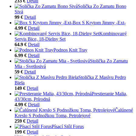
233 €
Detail
Solička Zo Zamatu Bono
Sivá
99 €
Detail
Box S Krytom Jimmy -Ext-
4.99 €
Detail
Kombinovaný
Servis Bice, 18-Dielny Set
64.9 €
Detail
Podnos Knit Tray
6.99 €
Detail
Stolička Zo Zamatu
Mia - Svetlosivá
59 €
Detail
Stolička Z Masívu Pedro
Biela
149 €
Detail
Prestieranie Malia,
43/30cm, Prírodná
4.99 €
Detail
Čalúnené
Kreslo S Podnožkou Toma, Petrolejové
259 €
Detail
Písací Stôl Forus
199 €
Detail