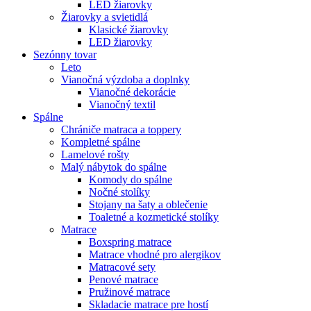
LED žiarovky
Žiarovky a svietidlá
Klasické žiarovky
LED žiarovky
Sezónny tovar
Leto
Vianočná výzdoba a doplnky
Vianočné dekorácie
Vianočný textil
Spálne
Chrániče matraca a toppery
Kompletné spálne
Lamelové rošty
Malý nábytok do spálne
Komody do spálne
Nočné stolíky
Stojany na šaty a oblečenie
Toaletné a kozmetické stolíky
Matrace
Boxspring matrace
Matrace vhodné pro alergikov
Matracové sety
Penové matrace
Pružinové matrace
Skladacie matrace pre hostí