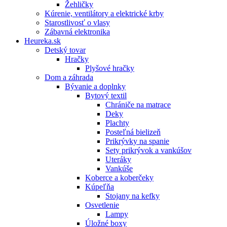
Žehličky
Kúrenie, ventilátory a elektrické krby
Starostlivosť o vlasy
Zábavná elektronika
Heureka.sk
Detský tovar
Hračky
Plyšové hračky
Dom a záhrada
Bývanie a doplnky
Bytový textil
Chrániče na matrace
Deky
Plachty
Posteľná bielizeň
Prikrývky na spanie
Sety prikrývok a vankúšov
Uteráky
Vankúše
Koberce a koberčeky
Kúpeľňa
Stojany na kefky
Osvetlenie
Lampy
Úložné boxy