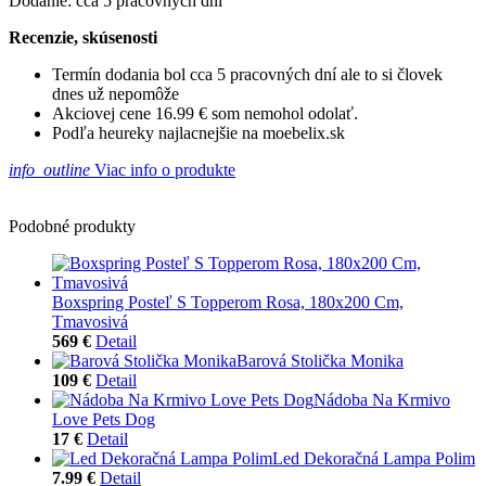
Dodanie: cca 5 pracovných dní
Recenzie, skúsenosti
Termín dodania bol cca 5 pracovných dní ale to si človek
dnes už nepomôže
Akciovej cene 16.99 € som nemohol odolať.
Podľa heureky najlacnejšie na moebelix.sk
info_outline
Viac info o produkte
Podobné produkty
Boxspring Posteľ S Topperom Rosa, 180x200 Cm,
Tmavosivá
569 €
Detail
Barová Stolička Monika
109 €
Detail
Nádoba Na Krmivo
Love Pets Dog
17 €
Detail
Led Dekoračná Lampa Polim
7.99 €
Detail