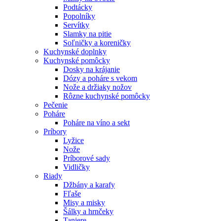
Podtácky
Popolníky
Servítky
Slamky na pitie
Soľničky a koreničky
Kuchynské doplnky
Kuchynské pomôcky
Dosky na krájanie
Dózy a poháre s vekom
Nože a držiaky nožov
Rôzne kuchynské pomôcky
Pečenie
Poháre
Poháre na víno a sekt
Príbory
Lyžice
Nože
Príborové sady
Vidličky
Riady
Džbány a karafy
Fľaše
Misy a misky
Šálky a hrnčeky
Taniere