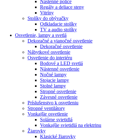
Nástenné police
Regály a deliace steny
Vitríny
Stolíky do obývačky
Odkladacie stolíky
TV a audio stolíky
Osvetlenie, lampy a svetlá
Dekoračné a vianočné osvetlenie
Dekoračné osvetlenie
Nábytkové osvetlenie
Osvetlenie do interiéru
Bodové a LED svetlá
Nástenné osvetlenie
Nočné lampy
Stojacie lampy
Stolné lampy
Stropné osvetlenie
Závesné osvetlenie
Príslušenstvo k osvetleniu
Stropné ventilátory
Vonkajšie osvetlenie
Solárne svietidlá
Vonkajšie svietidlá na elektrinu
Žiarovky
Klasické žiarovky