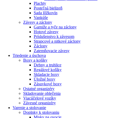
Plachty
Posteľná bielizeň
Sada lôžkovín
Vankúše
Závesy a záclony
Garniže a tyče na záclony
Hotové závesy
Príslušenstvo k závesom
Strapcové a nitkové záclony
Záclony
Zatemňovacie závesy
Triedenie a úschova
Boxy a košíky
Debny a truhlice
Regálové košíky
Skladacie boxy
Úložné boxy
Zásuvkové boxy
Ostatné organizéry
Skladovanie oblečenia
Viacúčelové vozíky
Závesné organizéry
Varenie a stolovanie
Doplnky k stolovaniu
Misky na ovocie