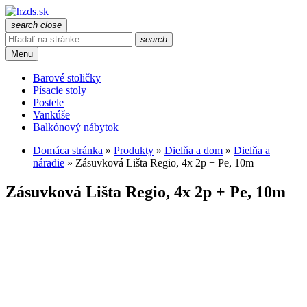
search
close
search
Menu
Barové stoličky
Písacie stoly
Postele
Vankúše
Balkónový nábytok
Domáca stránka
»
Produkty
»
Dielňa a dom
»
Dielňa a
náradie
»
Zásuvková Lišta Regio, 4x 2p + Pe, 10m
Zásuvková Lišta Regio, 4x 2p + Pe, 10m