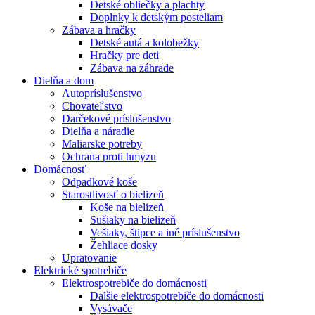
Detské obliečky a plachty
Doplnky k detským posteliam
Zábava a hračky
Detské autá a kolobežky
Hračky pre deti
Zábava na záhrade
Dielňa a dom
Autopríslušenstvo
Chovateľstvo
Darčekové príslušenstvo
Dielňa a náradie
Maliarske potreby
Ochrana proti hmyzu
Domácnosť
Odpadkové koše
Starostlivosť o bielizeň
Koše na bielizeň
Sušiaky na bielizeň
Vešiaky, štipce a iné príslušenstvo
Žehliace dosky
Upratovanie
Elektrické spotrebiče
Elektrospotrebiče do domácnosti
Dalšie elektrospotrebiče do domácnosti
Vysávače