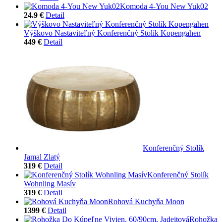
Komoda 4-You New Yuk02
24.9 €
Detail
Výškovo Nastaviteľný Konferenčný Stolík Kopengahen
449 €
Detail
Konferenčný Stolík
Jamal Zlatý
319 €
Detail
Konferenčný Stolík
Wohnling Masív
319 €
Detail
Rohová Kuchyňa Moon
1399 €
Detail
Rohožka