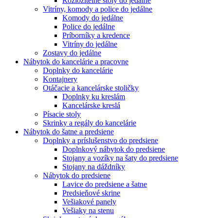
Rozložitelné stoly do jedálne
Vitríny, komody a police do jedálne
Komody do jedálne
Police do jedálne
Príborníky a kredence
Vitríny do jedálne
Zostavy do jedálne
Nábytok do kancelárie a pracovne
Doplnky do kancelárie
Kontajnery
Otáčacie a kancelárske stoličky
Doplnky ku kreslám
Kancelárske kreslá
Písacie stoly
Skrinky a regály do kancelárie
Nábytok do šatne a predsiene
Doplnky a príslušenstvo do predsiene
Doplnkový nábytok do predsiene
Stojany a vozíky na šaty do predsiene
Stojany na dáždníky
Nábytok do predsiene
Lavice do predsiene a šatne
Predsieňové skrine
Vešiakové panely
Vešiaky na stenu