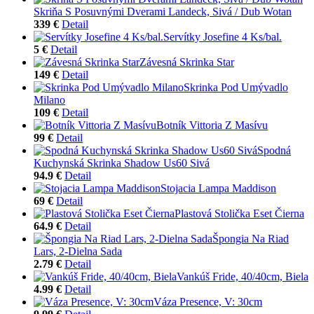
Skriňa S Posuvnými Dverami Landeck, Sivá / Dub Wotan
339 €
Detail
Servítky Josefine 4 Ks/bal.
5 €
Detail
Závesná Skrinka Star
149 €
Detail
Skrinka Pod Umývadlo
Milano
109 €
Detail
Botník Vittoria Z Masívu
99 €
Detail
Spodná
Kuchynská Skrinka Shadow Us60 Sivá
94.9 €
Detail
Stojacia Lampa Maddison
69 €
Detail
Plastová Stolička Eset Čierna
64.9 €
Detail
Špongia Na Riad
Lars, 2-Dielna Sada
2.79 €
Detail
Vankúš Fride, 40/40cm, Biela
4.99 €
Detail
Váza Presence, V: 30cm