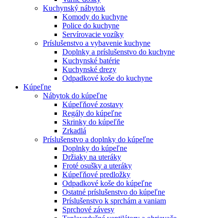
Kuchynský nábytok
Komody do kuchyne
Police do kuchyne
Servírovacie vozíky
Príslušenstvo a vybavenie kuchyne
Doplnky a príslušenstvo do kuchyne
Kuchynské batérie
Kuchynské drezy
Odpadkové koše do kuchyne
Kúpeľne
Nábytok do kúpeľne
Kúpeľňové zostavy
Regály do kúpeľne
Skrinky do kúpeľňe
Zrkadlá
Príslušenstvo a doplnky do kúpeľne
Doplnky do kúpeľne
Držiaky na uteráky
Froté osušky a uteráky
Kúpeľňové predložky
Odpadkové koše do kúpeľne
Ostatné príslušenstvo do kúpeľne
Príslušenstvo k sprchám a vaniam
Sprchové závesy