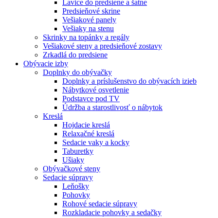
Lavice do predsiene a šatne
Predsieňové skrine
Vešiakové panely
Vešiaky na stenu
Skrinky na topánky a regály
Vešiakové steny a predsieňové zostavy
Zrkadlá do predsiene
Obývacie izby
Doplnky do obývačky
Doplnky a príslušenstvo do obývacích izieb
Nábytkové osvetlenie
Podstavce pod TV
Údržba a starostlivosť o nábytok
Kreslá
Hojdacie kreslá
Relaxačné kreslá
Sedacie vaky a kocky
Taburetky
Ušiaky
Obývačkové steny
Sedacie súpravy
Leňošky
Pohovky
Rohové sedacie súpravy
Rozkladacie pohovky a sedačky