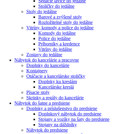
Sedacie lavice do jedálne
Stoličky do jedálne
Stoly do jedálne
Barové a zvýšené stoly
Rozložitelné stoly do jedálne
Vitríny, komody a police do jedálne
Komody do jedálne
Police do jedálne
Príborníky a kredence
Vitríny do jedálne
Zostavy do jedálne
Nábytok do kancelárie a pracovne
Doplnky do kancelárie
Kontajnery
Otáčacie a kancelárske stoličky
Doplnky ku kreslám
Kancelárske kreslá
Písacie stoly
Skrinky a regály do kancelárie
Nábytok do šatne a predsiene
Doplnky a príslušenstvo do predsiene
Doplnkový nábytok do predsiene
Stojany a vozíky na šaty do predsiene
Stojany na dáždníky
Nábytok do predsiene