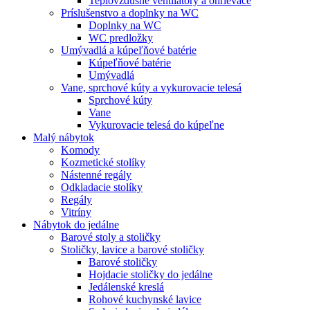
Teplovzdušné ventilátory a ohrievače
Príslušenstvo a doplnky na WC
Doplnky na WC
WC predložky
Umývadlá a kúpeľňové batérie
Kúpeľňové batérie
Umývadlá
Vane, sprchové kúty a vykurovacie telesá
Sprchové kúty
Vane
Vykurovacie telesá do kúpeľne
Malý nábytok
Komody
Kozmetické stolíky
Nástenné regály
Odkladacie stolíky
Regály
Vitríny
Nábytok do jedálne
Barové stoly a stoličky
Stoličky, lavice a barové stoličky
Barové stoličky
Hojdacie stoličky do jedálne
Jedálenské kreslá
Rohové kuchynské lavice