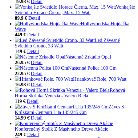
19.98 €
Detail
Vonkajšie
Svietidlo Horace Čierna, Max. 15 Watt
89.9 €
Detail
Hollywoodska Hojdačka
Wave
449 €
Detail
Led Závesné
Svietidlo Crono, 33 Watt
149 €
Detail
Nástenné Zrkadlo Opal
26.95 €
Detail
Nástenná Polica 100 Cm
22.95 €
Detail
Hriankovač Role, 700 Watt
16.98 €
Detail
Rohová
Horná Skrinka Venezia - Valero Biela
119 €
Detail
Záves S
Krúžkami Centauri Lila 135/245 Cm
14.99 €
Detail
Konferenčný Stolík Z Masívneho Dreva Akácie
249 €
Detail