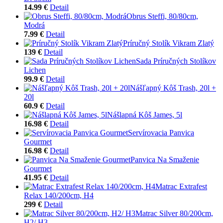
14.99 €
Detail
Obrus Steffi, 80/80cm,
Modrá
7.99 €
Detail
Príručný Stolík Vikram Zlatý
139 €
Detail
Sada Príručných Stolíkov
Lichen
99.9 €
Detail
Nášľapný Kôš Trash, 20l +
20l
60.9 €
Detail
Nášlapná Kôš James, 5l
16.98 €
Detail
Servírovacia Panvica
Gourmet
16.98 €
Detail
Panvica Na Smaženie
Gourmet
41.95 €
Detail
Matrac Extrafest
Relax 140/200cm, H4
299 €
Detail
Matrac Silver 80/200cm,
H2/ H3