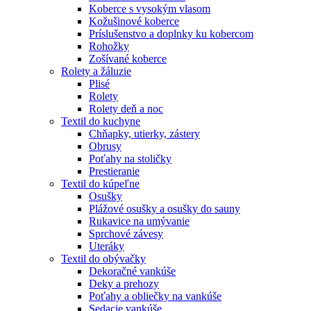
Koberce s vysokým vlasom
Kožušinové koberce
Príslušenstvo a doplnky ku kobercom
Rohožky
Zošívané koberce
Rolety a žáluzie
Plisé
Rolety
Rolety deň a noc
Textil do kuchyne
Chňapky, utierky, zástery
Obrusy
Poťahy na stoličky
Prestieranie
Textil do kúpeľne
Osušky
Plážové osušky a osušky do sauny
Rukavice na umývanie
Sprchové závesy
Uteráky
Textil do obývačky
Dekoračné vankúše
Deky a prehozy
Poťahy a obliečky na vankúše
Sedacie vankúše