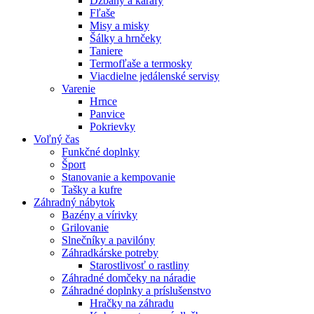
Džbány a karafy
Fľaše
Misy a misky
Šálky a hrnčeky
Taniere
Termofľaše a termosky
Viacdielne jedálenské servisy
Varenie
Hrnce
Panvice
Pokrievky
Voľný čas
Funkčné doplnky
Šport
Stanovanie a kempovanie
Tašky a kufre
Záhradný nábytok
Bazény a vírivky
Grilovanie
Slnečníky a pavilóny
Záhradkárske potreby
Starostlivosť o rastliny
Záhradné domčeky na náradie
Záhradné doplnky a príslušenstvo
Hračky na záhradu