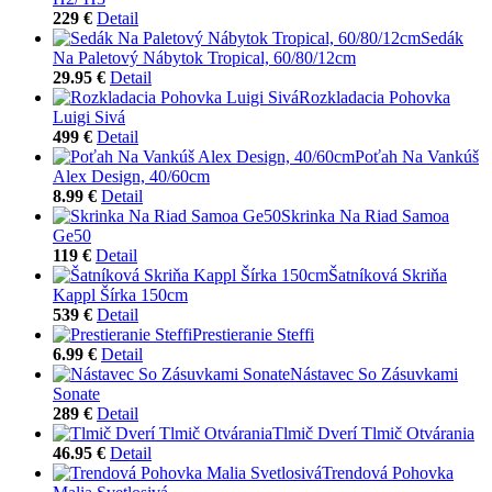
229 €
Detail
Sedák
Na Paletový Nábytok Tropical, 60/80/12cm
29.95 €
Detail
Rozkladacia Pohovka
Luigi Sivá
499 €
Detail
Poťah Na Vankúš
Alex Design, 40/60cm
8.99 €
Detail
Skrinka Na Riad Samoa
Ge50
119 €
Detail
Šatníková Skriňa
Kappl Šírka 150cm
539 €
Detail
Prestieranie Steffi
6.99 €
Detail
Nástavec So Zásuvkami
Sonate
289 €
Detail
Tlmič Dverí Tlmič Otvárania
46.95 €
Detail
Trendová Pohovka