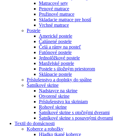
Matracové sety
Penové matrace
Pružinové matrace
Skladacie matrace pre hostí
Vrchné matrace
Postele
Americké postele
Čalúnené postele
Čelá a rámy na posteľ
Futónové postele
Jednolôžkové postele
Manželské postele
Postele s úložným priestorom
Sklápacie postele
Príslušenstvo a doplnky do spálne
Šatníkové skrine
Nadstavce na skrine
Otvorené skrine
Príslušenstvo ku skriniam
Rohové skrine
Šatníkové skrine s otočnými dverami
Šatníkové skrine s posuvnými dverami
Textil do domácnosti
Koberce a rohožky
Hladko tkané koberce