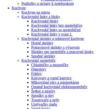
Podložky a stojany k notebookom
Kuchyne
Kuchyne na mieru
Kuchynské linky a bloky
Kuchynské bloky
Kuchynské linky bez spotrebičov
Kuchynské linky so spotrebičmi
Kuchynské linky v tvare L
Kuchynské skrinky a sektorové kuchyne
Horné skrinky
Potravinové skrinky s výsuvom
Skrinky pre spotrebiče a pracovné dosky
Spodné skrinky
Kuchynské spotrebiče
Chladničky a mrazničky
Digestory
Fritézy
Kávovary a varné kanvice
Mikrovlnné rúry a minipekárne
Ostatné kuchynské elektrospotrebiče
Šejkre a mixéry
Sporáky a rúry
Toustovače a grily
Umývačky riadu
Varné dosky