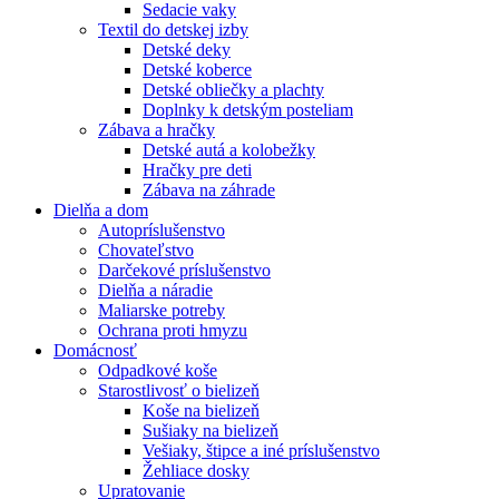
Sedacie vaky
Textil do detskej izby
Detské deky
Detské koberce
Detské obliečky a plachty
Doplnky k detským posteliam
Zábava a hračky
Detské autá a kolobežky
Hračky pre deti
Zábava na záhrade
Dielňa a dom
Autopríslušenstvo
Chovateľstvo
Darčekové príslušenstvo
Dielňa a náradie
Maliarske potreby
Ochrana proti hmyzu
Domácnosť
Odpadkové koše
Starostlivosť o bielizeň
Koše na bielizeň
Sušiaky na bielizeň
Vešiaky, štipce a iné príslušenstvo
Žehliace dosky
Upratovanie