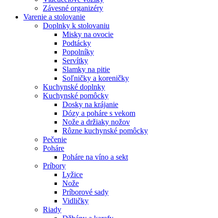
Závesné organizéry
Varenie a stolovanie
Doplnky k stolovaniu
Misky na ovocie
Podtácky
Popolníky
Servítky
Slamky na pitie
Soľničky a koreničky
Kuchynské doplnky
Kuchynské pomôcky
Dosky na krájanie
Dózy a poháre s vekom
Nože a držiaky nožov
Rôzne kuchynské pomôcky
Pečenie
Poháre
Poháre na víno a sekt
Príbory
Lyžice
Nože
Príborové sady
Vidličky
Riady