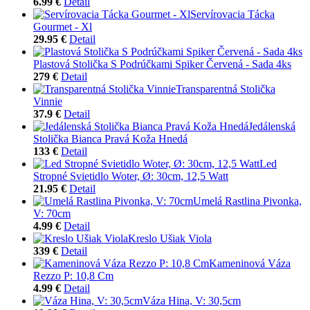
6.99 €
Detail
Servírovacia Tácka
Gourmet - Xl
29.95 €
Detail
Plastová Stolička S Podrúčkami Spiker Červená - Sada 4ks
279 €
Detail
Transparentná Stolička
Vinnie
37.9 €
Detail
Jedálenská
Stolička Bianca Pravá Koža Hnedá
133 €
Detail
Led
Stropné Svietidlo Woter, Ø: 30cm, 12,5 Watt
21.95 €
Detail
Umelá Rastlina Pivonka,
V: 70cm
4.99 €
Detail
Kreslo Ušiak Viola
339 €
Detail
Kameninová Váza
Rezzo P: 10,8 Cm
4.99 €
Detail
Váza Hina, V: 30,5cm