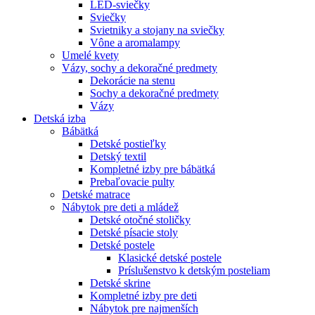
LED-sviečky
Sviečky
Svietniky a stojany na sviečky
Vône a aromalampy
Umelé kvety
Vázy, sochy a dekoračné predmety
Dekorácie na stenu
Sochy a dekoračné predmety
Vázy
Detská izba
Bábätká
Detské postieľky
Detský textil
Kompletné izby pre bábätká
Prebaľovacie pulty
Detské matrace
Nábytok pre deti a mládež
Detské otočné stoličky
Detské písacie stoly
Detské postele
Klasické detské postele
Príslušenstvo k detským posteliam
Detské skrine
Kompletné izby pre deti
Nábytok pre najmenších