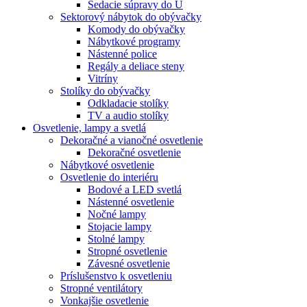
Sedacie súpravy do U
Sektorový nábytok do obývačky
Komody do obývačky
Nábytkové programy
Nástenné police
Regály a deliace steny
Vitríny
Stolíky do obývačky
Odkladacie stolíky
TV a audio stolíky
Osvetlenie, lampy a svetlá
Dekoračné a vianočné osvetlenie
Dekoračné osvetlenie
Nábytkové osvetlenie
Osvetlenie do interiéru
Bodové a LED svetlá
Nástenné osvetlenie
Nočné lampy
Stojacie lampy
Stolné lampy
Stropné osvetlenie
Závesné osvetlenie
Príslušenstvo k osvetleniu
Stropné ventilátory
Vonkajšie osvetlenie