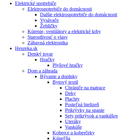
Elektrické spotrebiče
Elektrospotrebiče do domácnosti
Dalšie elektrospotrebiče do domácnosti
Vysávače
Žehličky
Kúrenie, ventilátory a elektrické krby
Starostlivosť o vlasy
Zábavná elektronika
Heureka.sk
Detský tovar
Hračky
Plyšové hračky
Dom a záhrada
Bývanie a doplnky
Bytový textil
Chrániče na matrace
Deky
Plachty
Posteľná bielizeň
Prikrývky na spanie
Sety prikrývok a vankúšov
Uteráky
Vankúše
Koberce a koberčeky
Kúpeľňa