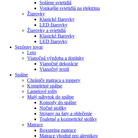
Solárne svietidlá
Vonkajšie svietidlá na elektrinu
Žiarovky
Klasické žiarovky
LED žiarovky
Žiarovky a svietidlá
Klasické žiarovky
LED žiarovky
Sezónny tovar
Leto
Vianočná výzdoba a doplnky
Vianočné dekorácie
Vianočný textil
Spálne
Chrániče matraca a toppery
Kompletné spálne
Lamelové rošty
Malý nábytok do spálne
Komody do spálne
Nočné stolíky
Stojany na šaty a oblečenie
Toaletné a kozmetické stolíky
Matrace
Boxspring matrace
Matrace vhodné pro alergikov