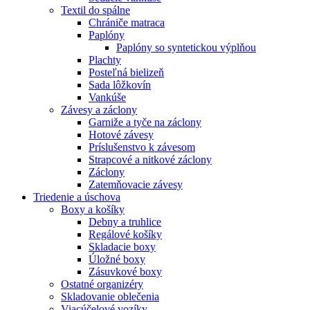
Textil do spálne
Chrániče matraca
Paplóny
Paplóny so syntetickou výplňou
Plachty
Posteľná bielizeň
Sada lôžkovín
Vankúše
Závesy a záclony
Garniže a tyče na záclony
Hotové závesy
Príslušenstvo k závesom
Strapcové a nitkové záclony
Záclony
Zatemňovacie závesy
Triedenie a úschova
Boxy a košíky
Debny a truhlice
Regálové košíky
Skladacie boxy
Úložné boxy
Zásuvkové boxy
Ostatné organizéry
Skladovanie oblečenia
Viacúčelové vozíky