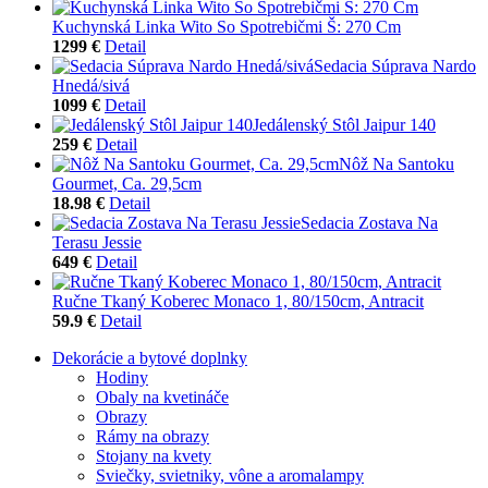
Kuchynská Linka Wito So Spotrebičmi Š: 270 Cm
1299 €
Detail
Sedacia Súprava Nardo
Hnedá/sivá
1099 €
Detail
Jedálenský Stôl Jaipur 140
259 €
Detail
Nôž Na Santoku
Gourmet, Ca. 29,5cm
18.98 €
Detail
Sedacia Zostava Na
Terasu Jessie
649 €
Detail
Ručne Tkaný Koberec Monaco 1, 80/150cm, Antracit
59.9 €
Detail
Dekorácie a bytové doplnky
Hodiny
Obaly na kvetináče
Obrazy
Rámy na obrazy
Stojany na kvety
Sviečky, svietniky, vône a aromalampy