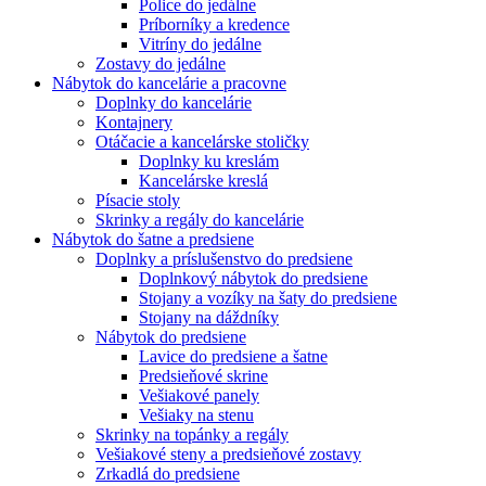
Police do jedálne
Príborníky a kredence
Vitríny do jedálne
Zostavy do jedálne
Nábytok do kancelárie a pracovne
Doplnky do kancelárie
Kontajnery
Otáčacie a kancelárske stoličky
Doplnky ku kreslám
Kancelárske kreslá
Písacie stoly
Skrinky a regály do kancelárie
Nábytok do šatne a predsiene
Doplnky a príslušenstvo do predsiene
Doplnkový nábytok do predsiene
Stojany a vozíky na šaty do predsiene
Stojany na dáždníky
Nábytok do predsiene
Lavice do predsiene a šatne
Predsieňové skrine
Vešiakové panely
Vešiaky na stenu
Skrinky na topánky a regály
Vešiakové steny a predsieňové zostavy
Zrkadlá do predsiene