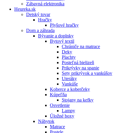
Zábavná elektronika
Heureka.sk
Detský tovar
Hračky
Plyšové hračky
Dom a záhrada
Bývanie a doplnky
Bytový textil
Chrániče na matrace
Deky
Plachty
Posteľná bielizeň
Prikrývky na spanie
Sety prikrývok a vankúšov
Uteráky
Vankúše
Koberce a koberčeky
Kúpeľňa
Stojany na kefky
Osvetlenie
Lampy
Úložné boxy
Nábytok
Matrace
Postele