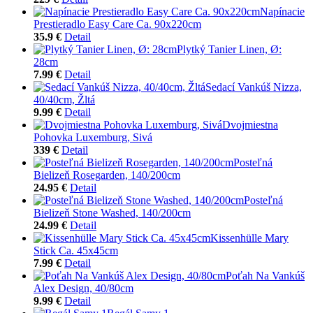
Napínacie
Prestieradlo Easy Care Ca. 90x220cm
35.9 €
Detail
Plytký Tanier Linen, Ø:
28cm
7.99 €
Detail
Sedací Vankúš Nizza,
40/40cm, Žltá
9.99 €
Detail
Dvojmiestna
Pohovka Luxemburg, Sivá
339 €
Detail
Posteľná
Bielizeň Rosegarden, 140/200cm
24.95 €
Detail
Posteľná
Bielizeň Stone Washed, 140/200cm
24.99 €
Detail
Kissenhülle Mary
Stick Ca. 45x45cm
7.99 €
Detail
Poťah Na Vankúš
Alex Design, 40/80cm
9.99 €
Detail