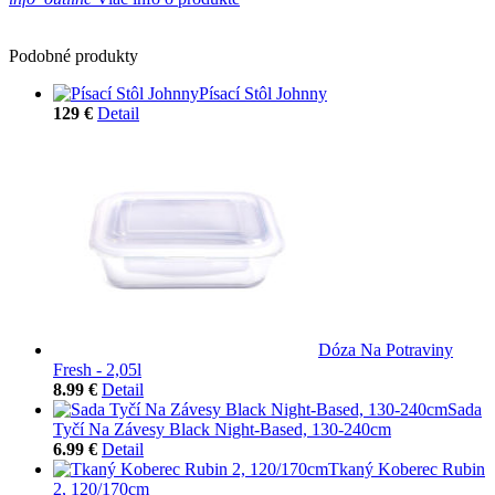
Podobné produkty
Písací Stôl Johnny
129 €
Detail
Dóza Na Potraviny
Fresh - 2,05l
8.99 €
Detail
Sada
Tyčí Na Závesy Black Night-Based, 130-240cm
6.99 €
Detail
Tkaný Koberec Rubin
2, 120/170cm