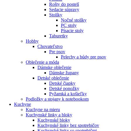
Rošty do postelí
Sedacie súpravy
Stolíky
Nočné stolíky
PC stoly
Písacie stoly
Taburetky
Hobby
Chovateľstvo
Pre psov
Pelechy a búdy pre psov
Oblečenie a móda
Dámske oblečenie
Dámske župany
Detské oblečenie
Detské čiapky
Detské ponožky
Pyžamká a košieľky
Podložky a stojany k notebookom
Kuchyne
Kuchyne na mieru
Kuchynské linky a bloky
Kuchynské bloky
Kuchynské linky bez spotrebičov
Kuchynské linky so spotrebičmi