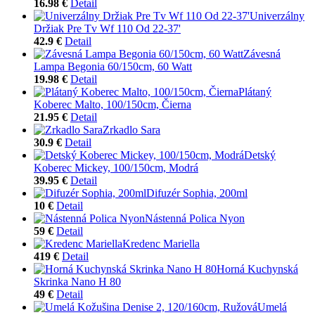
16.98 €
Detail
Univerzálny
Držiak Pre Tv Wf 110 Od 22-37'
42.9 €
Detail
Závesná
Lampa Begonia 60/150cm, 60 Watt
19.98 €
Detail
Plátaný
Koberec Malto, 100/150cm, Čierna
21.95 €
Detail
Zrkadlo Sara
30.9 €
Detail
Detský
Koberec Mickey, 100/150cm, Modrá
39.95 €
Detail
Difuzér Sophia, 200ml
10 €
Detail
Nástenná Polica Nyon
59 €
Detail
Kredenc Mariella
419 €
Detail
Horná Kuchynská
Skrinka Nano H 80
49 €
Detail
Umelá