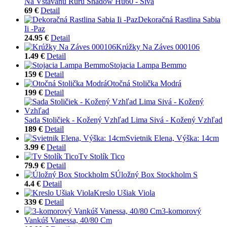
Na Vstavanú Rúru Shadow Hu60 - Sivá
69 €
Detail
Dekoračná Rastlina Sabia
Ii -Paz
24.95 €
Detail
Krúžky Na Záves 000106
1.49 €
Detail
Stojacia Lampa Bemmo
159 €
Detail
Otočná Stolička Modrá
199 €
Detail
Sada Stoličiek - Kožený Vzhľad Lima Sivá - Kožený Vzhľad
189 €
Detail
Svietnik Elena, Výška: 14cm
3.99 €
Detail
Tv Stolík Tico
79.9 €
Detail
Úložný Box Stockholm S
4.4 €
Detail
Kreslo Ušiak Viola
339 €
Detail
3-komorový
Vankúš Vanessa, 40/80 Cm