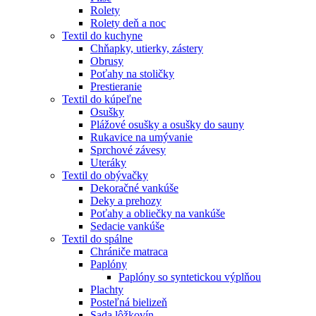
Rolety
Rolety deň a noc
Textil do kuchyne
Chňapky, utierky, zástery
Obrusy
Poťahy na stoličky
Prestieranie
Textil do kúpeľne
Osušky
Plážové osušky a osušky do sauny
Rukavice na umývanie
Sprchové závesy
Uteráky
Textil do obývačky
Dekoračné vankúše
Deky a prehozy
Poťahy a obliečky na vankúše
Sedacie vankúše
Textil do spálne
Chrániče matraca
Paplóny
Paplóny so syntetickou výplňou
Plachty
Posteľná bielizeň
Sada lôžkovín