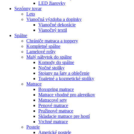
LED žiarovky
Sezónny tovar
Leto
Vianočná výzdoba a doplnky
Vianočné dekorácie
Vianočný textil
Spálne
Chrániče matraca a toppery
Kompletné spálne
Lamelové rošty
Malý nábytok do spálne
Komody do spálne
Nočné stolíky
Stojany na šaty a oblečenie
Toaletné a kozmetické stolíky
Matrace
Boxspring matrace
Matrace vhodné pro alergikov
Matracové sety
Penové matrace
Pružinové matrace
Skladacie matrace pre hostí
Vrchné matrace
Postele
Americké postele