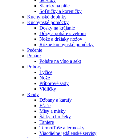
Servítky
Slamky na pitie
Soľničky a koreničky
Kuchynské doplnky
Kuchynské pomôcky
Dosky na krájanie
Dózy a poháre s vekom
Nože a držiaky nožov
Rôzne kuchynské pomôcky
Pečenie
Poháre
Poháre na víno a sekt
Príbory
Lyžice
Nože
Príborové sady
Vidličky
Riady
Džbány a karafy
Fľaše
Misy a misky
Šálky a hrnčeky
Taniere
Termofľaše a termosky
Viacdielne jedálenské servisy