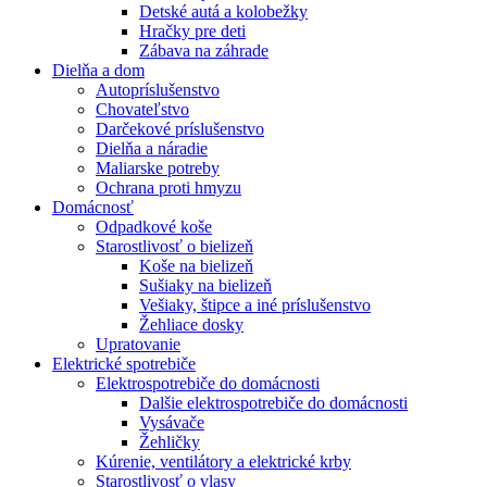
Detské autá a kolobežky
Hračky pre deti
Zábava na záhrade
Dielňa a dom
Autopríslušenstvo
Chovateľstvo
Darčekové príslušenstvo
Dielňa a náradie
Maliarske potreby
Ochrana proti hmyzu
Domácnosť
Odpadkové koše
Starostlivosť o bielizeň
Koše na bielizeň
Sušiaky na bielizeň
Vešiaky, štipce a iné príslušenstvo
Žehliace dosky
Upratovanie
Elektrické spotrebiče
Elektrospotrebiče do domácnosti
Dalšie elektrospotrebiče do domácnosti
Vysávače
Žehličky
Kúrenie, ventilátory a elektrické krby
Starostlivosť o vlasy