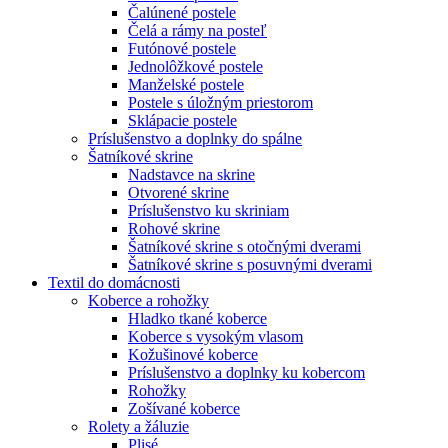
Čalúnené postele
Čelá a rámy na posteľ
Futónové postele
Jednolôžkové postele
Manželské postele
Postele s úložným priestorom
Sklápacie postele
Príslušenstvo a doplnky do spálne
Šatníkové skrine
Nadstavce na skrine
Otvorené skrine
Príslušenstvo ku skriniam
Rohové skrine
Šatníkové skrine s otočnými dverami
Šatníkové skrine s posuvnými dverami
Textil do domácnosti
Koberce a rohožky
Hladko tkané koberce
Koberce s vysokým vlasom
Kožušinové koberce
Príslušenstvo a doplnky ku kobercom
Rohožky
Zošívané koberce
Rolety a žáluzie
Plisé