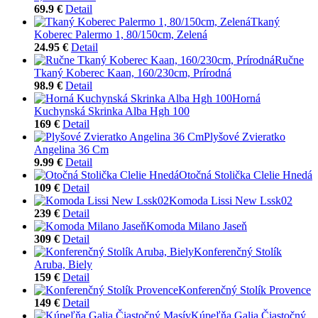
69.9 €
Detail
Tkaný
Koberec Palermo 1, 80/150cm, Zelená
24.95 €
Detail
Ručne
Tkaný Koberec Kaan, 160/230cm, Prírodná
98.9 €
Detail
Horná
Kuchynská Skrinka Alba Hgh 100
169 €
Detail
Plyšové Zvieratko
Angelina 36 Cm
9.99 €
Detail
Otočná Stolička Clelie Hnedá
109 €
Detail
Komoda Lissi New Lssk02
239 €
Detail
Komoda Milano Jaseň
309 €
Detail
Konferenčný Stolík
Aruba, Biely
159 €
Detail
Konferenčný Stolík Provence
149 €
Detail
Kúpeľňa Galia Čiastočný