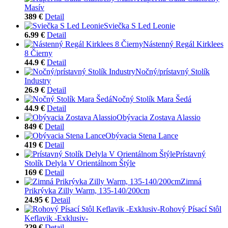
Masív
389 €
Detail
Sviečka S Led Leonie
6.99 €
Detail
Nástenný Regál Kirklees
8 Čierny
44.9 €
Detail
Nočný/prístavný Stolík
Industry
26.9 €
Detail
Nočný Stolík Mara Šedá
44.9 €
Detail
Obývacia Zostava Alassio
849 €
Detail
Obývacia Stena Lance
419 €
Detail
Prístavný
Stolík Delyla V Orientálnom Štýle
169 €
Detail
Zimná
Prikrývka Zilly Warm, 135-140/200cm
24.95 €
Detail
Rohový Písací Stôl
Keflavik -Exklusiv-
229 €
Detail