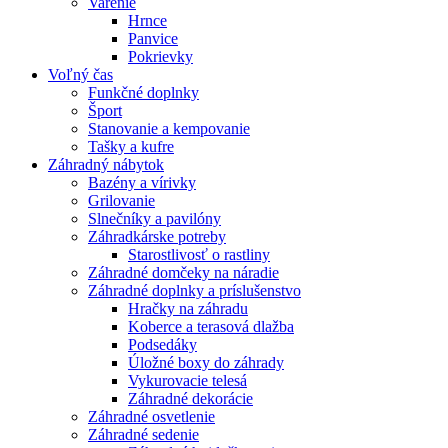
Varenie
Hrnce
Panvice
Pokrievky
Voľný čas
Funkčné doplnky
Šport
Stanovanie a kempovanie
Tašky a kufre
Záhradný nábytok
Bazény a vírivky
Grilovanie
Slnečníky a pavilóny
Záhradkárske potreby
Starostlivosť o rastliny
Záhradné domčeky na náradie
Záhradné doplnky a príslušenstvo
Hračky na záhradu
Koberce a terasová dlažba
Podsedáky
Úložné boxy do záhrady
Vykurovacie telesá
Záhradné dekorácie
Záhradné osvetlenie
Záhradné sedenie