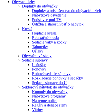
Obývacie izby
Doplnky do obývačky
Doplnky a príslušenstvo do obývacích izieb
Nábytkové osvetlenie
Podstavce pod TV
Údržba a starostlivosť o nábytok
Kreslá
Hojdacie kreslá
Relaxačné kreslá
Sedacie vaky a kocky
Taburetky
Ušiaky
Obývačkové steny
Sedacie súpravy
Leňošky
Pohovky
Rohové sedacie súpravy
Rozkladacie pohovky a sedačky
Sedacie súpravy do U
Sektorový nábytok do obývačky
Komody do obývačky
Nábytkové programy
Nástenné police
Regály a deliace steny
Vitríny