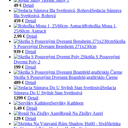
Regál Samy 1
49 €
Detail
Sedacia Súprava
Illa Svetlosivá, Rohová
459 €
Detail
Rohožka Mona 1,
25/60cm, Antracit
2.99 €
Detail
Skriňa
S Posuvnými Dverami Bensheim 271x230cm
939 €
Detail
Skriňa S Posuvnými
Dvermi Poly 2
199 €
Detail
Skriňa S Posuvnými Dverami Bramfeld,grafit/sklo Čierne
489 €
Detail
Sedacia
Súprava Do U Stylish Stan Svetlosivá
1299 €
Detail
Servítky Kathleen
1.49 €
Detail
Regál Na Zložky Aurel
129 €
Detail
Skrinka