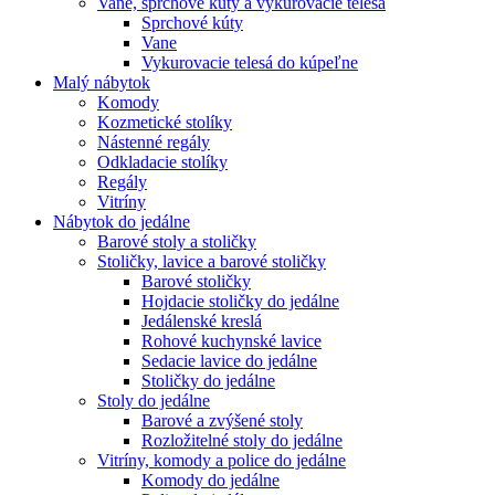
Vane, sprchové kúty a vykurovacie telesá
Sprchové kúty
Vane
Vykurovacie telesá do kúpeľne
Malý nábytok
Komody
Kozmetické stolíky
Nástenné regály
Odkladacie stolíky
Regály
Vitríny
Nábytok do jedálne
Barové stoly a stoličky
Stoličky, lavice a barové stoličky
Barové stoličky
Hojdacie stoličky do jedálne
Jedálenské kreslá
Rohové kuchynské lavice
Sedacie lavice do jedálne
Stoličky do jedálne
Stoly do jedálne
Barové a zvýšené stoly
Rozložitelné stoly do jedálne
Vitríny, komody a police do jedálne
Komody do jedálne