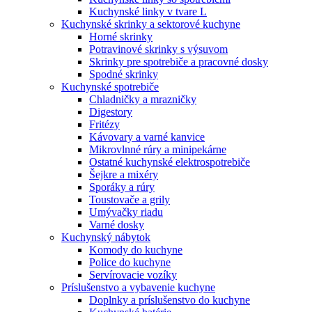
Kuchynské linky v tvare L
Kuchynské skrinky a sektorové kuchyne
Horné skrinky
Potravinové skrinky s výsuvom
Skrinky pre spotrebiče a pracovné dosky
Spodné skrinky
Kuchynské spotrebiče
Chladničky a mrazničky
Digestory
Fritézy
Kávovary a varné kanvice
Mikrovlnné rúry a minipekárne
Ostatné kuchynské elektrospotrebiče
Šejkre a mixéry
Sporáky a rúry
Toustovače a grily
Umývačky riadu
Varné dosky
Kuchynský nábytok
Komody do kuchyne
Police do kuchyne
Servírovacie vozíky
Príslušenstvo a vybavenie kuchyne
Doplnky a príslušenstvo do kuchyne