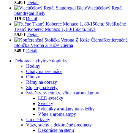
3.49 €
Detail
Viacúčelový Regál
Standregal Biely
119 €
Detail
Ručne
Tkaný Koberec Monaco 1, 80/150cm, Sivá
59.9 €
Detail
Konferenčná
Stolička Verona Z Kože Čierna
349 €
Detail
Dekorácie a bytové doplnky
Hodiny
Obaly na kvetináče
Obrazy
Rámy na obrazy
Stojany na kvety
Sviečky, svietniky, vône a aromalampy
LED-sviečky
Sviečky
Svietniky a stojany na sviečky
Vône a aromalampy
Umelé kvety
Vázy, sochy a dekoračné predmety
Dekorácie na stenu