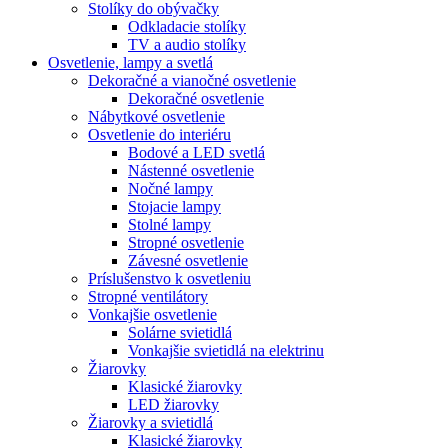
Stolíky do obývačky
Odkladacie stolíky
TV a audio stolíky
Osvetlenie, lampy a svetlá
Dekoračné a vianočné osvetlenie
Dekoračné osvetlenie
Nábytkové osvetlenie
Osvetlenie do interiéru
Bodové a LED svetlá
Nástenné osvetlenie
Nočné lampy
Stojacie lampy
Stolné lampy
Stropné osvetlenie
Závesné osvetlenie
Príslušenstvo k osvetleniu
Stropné ventilátory
Vonkajšie osvetlenie
Solárne svietidlá
Vonkajšie svietidlá na elektrinu
Žiarovky
Klasické žiarovky
LED žiarovky
Žiarovky a svietidlá
Klasické žiarovky