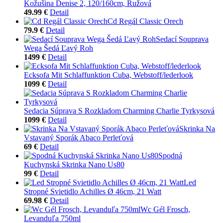
Kožušina Denise 2, 120/160cm, Ružová
49.99 €
Detail
Cd Regál Classic Orech
79.9 €
Detail
Sedací Souprava
Wega Šedá Ľavý Roh
1499 €
Detail
Ecksofa Mit Schlaffunktion Cuba, Webstoff/lederlook
1099 €
Detail
Sedacia Súprava S Rozkladom Charming Charlie Tyrkysová
1099 €
Detail
Skrinka Na
Vstavaný Sporák Abaco Perleťová
69 €
Detail
Spodná
Kuchynská Skrinka Nano Us80
99 €
Detail
Led
Stropné Svietidlo Achilles Ø 46cm, 21 Watt
69.98 €
Detail
Wc Gél Frosch,
Levanduľa 750ml