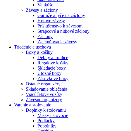
Vankúše
Závesy a záclony
Garniže a tyče na záclony
Hotové závesy
Príslušenstvo k závesom
Strapcové a nitkové záclony
Záclony
Zatemňovacie závesy
Triedenie a úschova
Boxy a košíky
Debny a truhlice
Regálové košíky
Skladacie boxy
Úložné boxy
Zásuvkové boxy
Ostatné organizéry
Skladovanie oblečenia
Viacúčelové vozíky
Závesné organizéry
Varenie a stolovanie
Doplnky k stolovaniu
Misky na ovocie
Podtácky
Popolníky