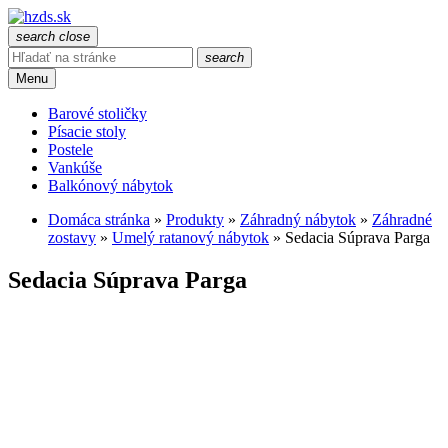
search
close
search
Menu
Barové stoličky
Písacie stoly
Postele
Vankúše
Balkónový nábytok
Domáca stránka
»
Produkty
»
Záhradný nábytok
»
Záhradné
zostavy
»
Umelý ratanový nábytok
»
Sedacia Súprava Parga
Sedacia Súprava Parga