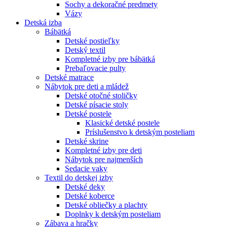
Sochy a dekoračné predmety
Vázy
Detská izba
Bábätká
Detské postieľky
Detský textil
Kompletné izby pre bábätká
Prebaľovacie pulty
Detské matrace
Nábytok pre deti a mládež
Detské otočné stoličky
Detské písacie stoly
Detské postele
Klasické detské postele
Príslušenstvo k detským posteliam
Detské skrine
Kompletné izby pre deti
Nábytok pre najmenších
Sedacie vaky
Textil do detskej izby
Detské deky
Detské koberce
Detské obliečky a plachty
Doplnky k detským posteliam
Zábava a hračky