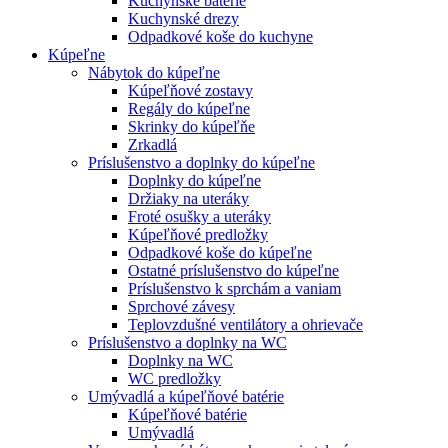
Kuchynské batérie
Kuchynské drezy
Odpadkové koše do kuchyne
Kúpeľne
Nábytok do kúpeľne
Kúpeľňové zostavy
Regály do kúpeľne
Skrinky do kúpeľňe
Zrkadlá
Príslušenstvo a doplnky do kúpeľne
Doplnky do kúpeľne
Držiaky na uteráky
Froté osušky a uteráky
Kúpeľňové predložky
Odpadkové koše do kúpeľne
Ostatné príslušenstvo do kúpeľne
Príslušenstvo k sprchám a vaniam
Sprchové závesy
Teplovzdušné ventilátory a ohrievače
Príslušenstvo a doplnky na WC
Doplnky na WC
WC predložky
Umývadlá a kúpeľňové batérie
Kúpeľňové batérie
Umývadlá