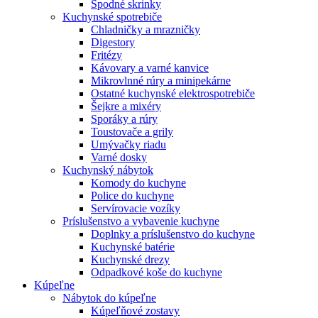
Spodné skrinky
Kuchynské spotrebiče
Chladničky a mrazničky
Digestory
Fritézy
Kávovary a varné kanvice
Mikrovlnné rúry a minipekárne
Ostatné kuchynské elektrospotrebiče
Šejkre a mixéry
Sporáky a rúry
Toustovače a grily
Umývačky riadu
Varné dosky
Kuchynský nábytok
Komody do kuchyne
Police do kuchyne
Servírovacie vozíky
Príslušenstvo a vybavenie kuchyne
Doplnky a príslušenstvo do kuchyne
Kuchynské batérie
Kuchynské drezy
Odpadkové koše do kuchyne
Kúpeľne
Nábytok do kúpeľne
Kúpeľňové zostavy