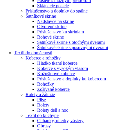
Postele s úložným priestorom
Sklápacie postele
Príslušenstvo a doplnky do spálne
Šatníkové skrine
Nadstavce na skrine
Otvorené skrine
Príslušenstvo ku skriniam
Rohové skrine
Šatníkové skrine s otočnými dverami
Šatníkové skrine s posuvnými dverami
Textil do domácnosti
Koberce a rohožky
Hladko tkané koberce
Koberce s vysokým vlasom
Kožušinové koberce
Príslušenstvo a doplnky ku kobercom
Rohožky
Zošívané koberce
Rolety a žáluzie
Plisé
Rolety
Rolety deň a noc
Textil do kuchyne
Chňapky, utierky, zástery
Obrusy