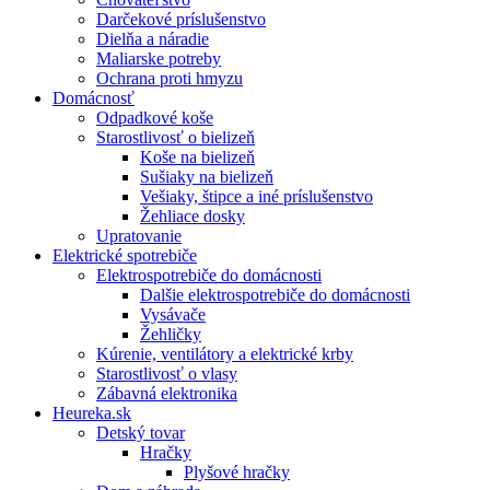
Darčekové príslušenstvo
Dielňa a náradie
Maliarske potreby
Ochrana proti hmyzu
Domácnosť
Odpadkové koše
Starostlivosť o bielizeň
Koše na bielizeň
Sušiaky na bielizeň
Vešiaky, štipce a iné príslušenstvo
Žehliace dosky
Upratovanie
Elektrické spotrebiče
Elektrospotrebiče do domácnosti
Dalšie elektrospotrebiče do domácnosti
Vysávače
Žehličky
Kúrenie, ventilátory a elektrické krby
Starostlivosť o vlasy
Zábavná elektronika
Heureka.sk
Detský tovar
Hračky
Plyšové hračky