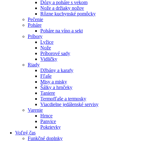
Dózy a poháre s vekom
Nože a držiaky nožov
Rôzne kuchynské pomôcky
Pečenie
Poháre
Poháre na víno a sekt
Príbory
Lyžice
Nože
Príborové sady
Vidličky
Riady
Džbány a karafy
Fľaše
Misy a misky
Šálky a hrnčeky
Taniere
Termofľaše a termosky
Viacdielne jedálenské servisy
Varenie
Hrnce
Panvice
Pokrievky
Voľný čas
Funkčné doplnky