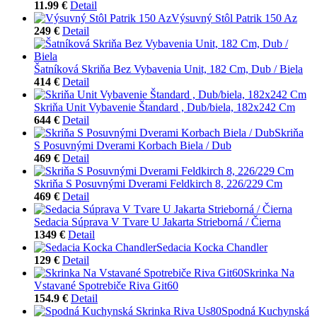
11.99 €
Detail
Výsuvný Stôl Patrik 150 Az
249 €
Detail
Šatníková Skriňa Bez Vybavenia Unit, 182 Cm, Dub / Biela
414 €
Detail
Skriňa Unit Vybavenie Štandard , Dub/biela, 182x242 Cm
644 €
Detail
Skriňa
S Posuvnými Dverami Korbach Biela / Dub
469 €
Detail
Skriňa S Posuvnými Dverami Feldkirch 8, 226/229 Cm
469 €
Detail
Sedacia Súprava V Tvare U Jakarta Strieborná / Čierna
1349 €
Detail
Sedacia Kocka Chandler
129 €
Detail
Skrinka Na
Vstavané Spotrebiče Riva Git60
154.9 €
Detail
Spodná Kuchynská