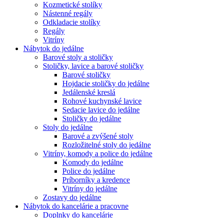
Kozmetické stolíky
Nástenné regály
Odkladacie stolíky
Regály
Vitríny
Nábytok do jedálne
Barové stoly a stoličky
Stoličky, lavice a barové stoličky
Barové stoličky
Hojdacie stoličky do jedálne
Jedálenské kreslá
Rohové kuchynské lavice
Sedacie lavice do jedálne
Stoličky do jedálne
Stoly do jedálne
Barové a zvýšené stoly
Rozložitelné stoly do jedálne
Vitríny, komody a police do jedálne
Komody do jedálne
Police do jedálne
Príborníky a kredence
Vitríny do jedálne
Zostavy do jedálne
Nábytok do kancelárie a pracovne
Doplnky do kancelárie