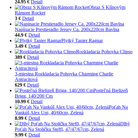
24.95 €
Detail
Obraz S Klínovým
Rámom Rocket
3 €
Detail
Napínacie Prestieradlo Jersey Ca. 200x220cm Bavlna
44.9 €
Detail
Plytký Tanier Ragnar
3.49 €
Detail
Rozkladacia Pohovka Clipso
389 €
Detail
3-miestna Rozkladacia Pohovka Charming Charlie
Antracitová
629 €
Detail
Posteľná Bielizeň
Brigg, 140/200 Cm
10.99 €
Detail
Poťah Na
Vankúš Alex Uni, 40/60cm, Zelená
8.99 €
Detail
Dlhý
Poťah Na Stoličku Steffi, 47/47/67cm, Zelená
9.99 €
Detail