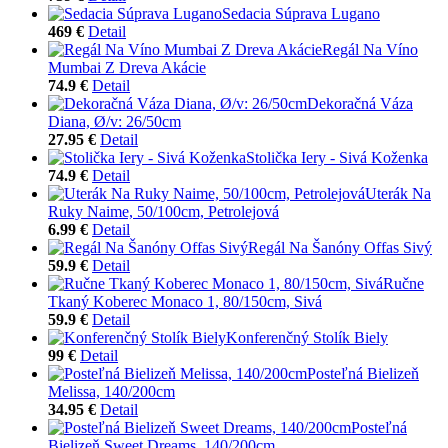
Sedacia Súprava Lugano
469 €
Detail
Regál Na Víno
Mumbai Z Dreva Akácie
74.9 €
Detail
Dekoračná Váza
Diana, Ø/v: 26/50cm
27.95 €
Detail
Stolička Iery - Sivá Koženka
74.9 €
Detail
Uterák Na
Ruky Naime, 50/100cm, Petrolejová
6.99 €
Detail
Regál Na Šanóny Offas Sivý
59.9 €
Detail
Ručne
Tkaný Koberec Monaco 1, 80/150cm, Sivá
59.9 €
Detail
Konferenčný Stolík Biely
99 €
Detail
Posteľná Bielizeň
Melissa, 140/200cm
34.95 €
Detail
Posteľná
Bielizeň Sweet Dreams, 140/200cm