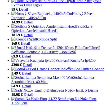
Horná Kuchynská
Skrinka Luisa Hg60
89 €
Detail
Hotový Záves
Raphaela, 140/245 Cm
14.99 €
Detail
Stolička S
Opierkou Armlehnstuhl Hnedá
181.9 €
Detail
Komoda Split
169 €
Detail
Umelá
Kožušina Denise 2, 120/160cm, Bobuľová
69.9 €
Detail
Vstavaná Kuchyňa Ip4250
4398 €
Detail
Podložka Pod Hrniec Connor
3.49 €
Detail
Stolná Lampa
Seraphina Max. 40 Watt
64.9 €
Detail
Sada Nožov Emil, 5-Dielna
19.98 €
Detail
Stojan Na Nože Finn,
11/22,5cm