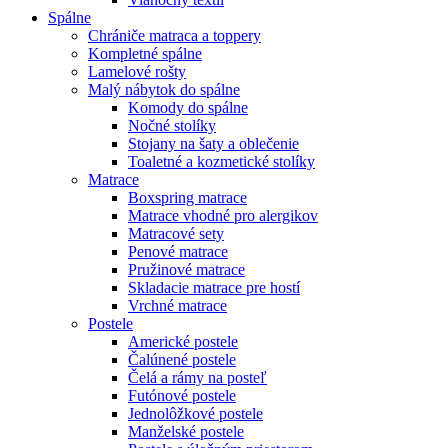
Spálne
Chrániče matraca a toppery
Kompletné spálne
Lamelové rošty
Malý nábytok do spálne
Komody do spálne
Nočné stolíky
Stojany na šaty a oblečenie
Toaletné a kozmetické stolíky
Matrace
Boxspring matrace
Matrace vhodné pro alergikov
Matracové sety
Penové matrace
Pružinové matrace
Skladacie matrace pre hostí
Vrchné matrace
Postele
Americké postele
Čalúnené postele
Čelá a rámy na posteľ
Futónové postele
Jednolôžkové postele
Manželské postele