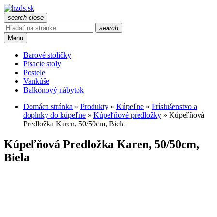
search
close
search
Menu
Barové stoličky
Písacie stoly
Postele
Vankúše
Balkónový nábytok
Domáca stránka
»
Produkty
»
Kúpeľne
»
Príslušenstvo a
doplnky do kúpeľne
»
Kúpeľňové predložky
»
Kúpeľňová
Predložka Karen, 50/50cm, Biela
Kúpeľňová Predložka Karen, 50/50cm,
Biela