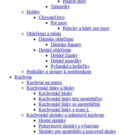
Písacie stoly
Taburetky
Hobby
Chovateľstvo
Pre psov
Pelechy a búdy pre psov
Oblečenie a móda
Dámske oblečenie
Dámske župany
Detské oblečenie
Detské čiapky
Detské ponožky
Pyžamká a košieľky
Podložky a stojany k notebookom
Kuchyne
Kuchyne na mieru
Kuchynské linky a bloky
Kuchynské bloky
Kuchynské linky bez spotrebičov
Kuchynské linky so spotrebičmi
Kuchynské linky v tvare L
Kuchynské skrinky a sektorové kuchyne
Horné skrinky
Potravinové skrinky s výsuvom
Skrinky pre spotrebiče a pracovné dosky