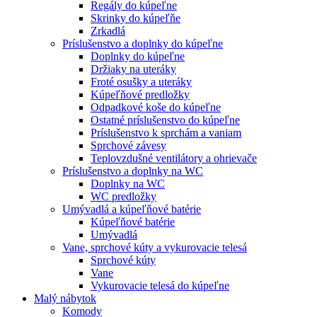
Regály do kúpeľne
Skrinky do kúpeľňe
Zrkadlá
Príslušenstvo a doplnky do kúpeľne
Doplnky do kúpeľne
Držiaky na uteráky
Froté osušky a uteráky
Kúpeľňové predložky
Odpadkové koše do kúpeľne
Ostatné príslušenstvo do kúpeľne
Príslušenstvo k sprchám a vaniam
Sprchové závesy
Teplovzdušné ventilátory a ohrievače
Príslušenstvo a doplnky na WC
Doplnky na WC
WC predložky
Umývadlá a kúpeľňové batérie
Kúpeľňové batérie
Umývadlá
Vane, sprchové kúty a vykurovacie telesá
Sprchové kúty
Vane
Vykurovacie telesá do kúpeľne
Malý nábytok
Komody