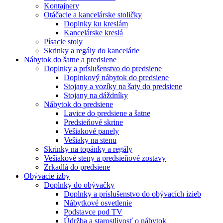
Kontajnery
Otáčacie a kancelárske stoličky
Doplnky ku kreslám
Kancelárske kreslá
Písacie stoly
Skrinky a regály do kancelárie
Nábytok do šatne a predsiene
Doplnky a príslušenstvo do predsiene
Doplnkový nábytok do predsiene
Stojany a vozíky na šaty do predsiene
Stojany na dáždníky
Nábytok do predsiene
Lavice do predsiene a šatne
Predsieňové skrine
Vešiakové panely
Vešiaky na stenu
Skrinky na topánky a regály
Vešiakové steny a predsieňové zostavy
Zrkadlá do predsiene
Obývacie izby
Doplnky do obývačky
Doplnky a príslušenstvo do obývacích izieb
Nábytkové osvetlenie
Podstavce pod TV
Údržba a starostlivosť o nábytok