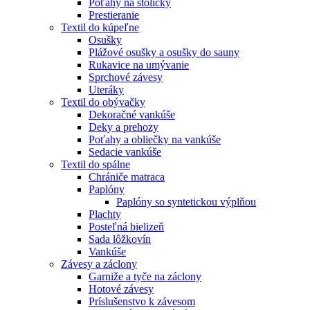
Poťahy na stoličky
Prestieranie
Textil do kúpeľne
Osušky
Plážové osušky a osušky do sauny
Rukavice na umývanie
Sprchové závesy
Uteráky
Textil do obývačky
Dekoračné vankúše
Deky a prehozy
Poťahy a obliečky na vankúše
Sedacie vankúše
Textil do spálne
Chrániče matraca
Paplóny
Paplóny so syntetickou výplňou
Plachty
Posteľná bielizeň
Sada lôžkovín
Vankúše
Závesy a záclony
Garniže a tyče na záclony
Hotové závesy
Príslušenstvo k závesom