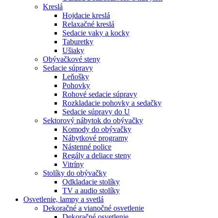
Kreslá
Hojdacie kreslá
Relaxačné kreslá
Sedacie vaky a kocky
Taburetky
Ušiaky
Obývačkové steny
Sedacie súpravy
Leňošky
Pohovky
Rohové sedacie súpravy
Rozkladacie pohovky a sedačky
Sedacie súpravy do U
Sektorový nábytok do obývačky
Komody do obývačky
Nábytkové programy
Nástenné police
Regály a deliace steny
Vitríny
Stolíky do obývačky
Odkladacie stolíky
TV a audio stolíky
Osvetlenie, lampy a svetlá
Dekoračné a vianočné osvetlenie
Dekoračné osvetlenie