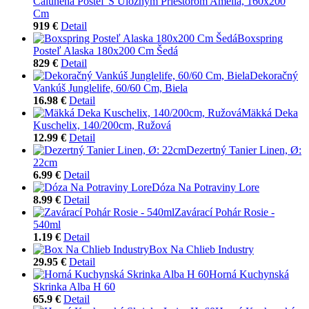
Čalúnená Posteľ S Úložným Priestorom Amelia, 160x200
Cm
919 €
Detail
Boxspring
Posteľ Alaska 180x200 Cm Šedá
829 €
Detail
Dekoračný
Vankúš Junglelife, 60/60 Cm, Biela
16.98 €
Detail
Mäkká Deka
Kuschelix, 140/200cm, Ružová
12.99 €
Detail
Dezertný Tanier Linen, Ø:
22cm
6.99 €
Detail
Dóza Na Potraviny Lore
8.99 €
Detail
Zavárací Pohár Rosie -
540ml
1.19 €
Detail
Box Na Chlieb Industry
29.95 €
Detail
Horná Kuchynská
Skrinka Alba H 60
65.9 €
Detail