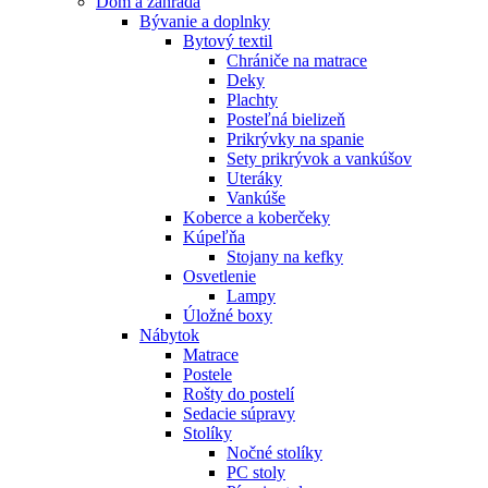
Dom a záhrada
Bývanie a doplnky
Bytový textil
Chrániče na matrace
Deky
Plachty
Posteľná bielizeň
Prikrývky na spanie
Sety prikrývok a vankúšov
Uteráky
Vankúše
Koberce a koberčeky
Kúpeľňa
Stojany na kefky
Osvetlenie
Lampy
Úložné boxy
Nábytok
Matrace
Postele
Rošty do postelí
Sedacie súpravy
Stolíky
Nočné stolíky
PC stoly