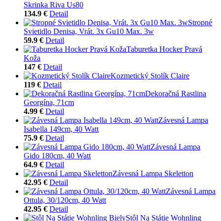
Skrinka Riva Us80
134.9 €
Detail
Stropné
Svietidlo Denisa, Vrát. 3x Gu10 Max. 3w
59.9 €
Detail
Taburetka Hocker Pravá
Koža
147 €
Detail
Kozmetický Stolík Claire
119 €
Detail
Dekoračná Rastlina
Georgína, 71cm
4.99 €
Detail
Závesná Lampa
Isabella 149cm, 40 Watt
75.9 €
Detail
Závesná Lampa
Gido 180cm, 40 Watt
64.9 €
Detail
Závesná Lampa Skeletton
42.95 €
Detail
Závesná Lampa
Ottula, 30/120cm, 40 Watt
42.95 €
Detail
Stôl Na Státie Wohnling