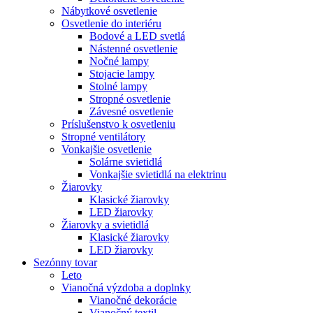
Nábytkové osvetlenie
Osvetlenie do interiéru
Bodové a LED svetlá
Nástenné osvetlenie
Nočné lampy
Stojacie lampy
Stolné lampy
Stropné osvetlenie
Závesné osvetlenie
Príslušenstvo k osvetleniu
Stropné ventilátory
Vonkajšie osvetlenie
Solárne svietidlá
Vonkajšie svietidlá na elektrinu
Žiarovky
Klasické žiarovky
LED žiarovky
Žiarovky a svietidlá
Klasické žiarovky
LED žiarovky
Sezónny tovar
Leto
Vianočná výzdoba a doplnky
Vianočné dekorácie
Vianočný textil