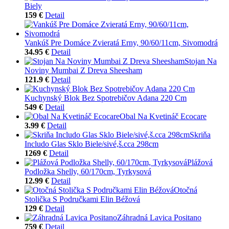
Biely
159 €
Detail
Vankúš Pre Domáce Zvieratá Erny, 90/60/11cm, Sivomodrá
34.95 €
Detail
Stojan Na
Noviny Mumbai Z Dreva Sheesham
121.9 €
Detail
Kuchynský Blok Bez Spotrebičov Adana 220 Cm
549 €
Detail
Obal Na Kvetináč Ecocare
3.99 €
Detail
Skriňa
Includo Glas Sklo Biele/sivé,š.cca 298cm
1269 €
Detail
Plážová
Podložka Shelly, 60/170cm, Tyrkysová
12.99 €
Detail
Otočná
Stolička S Područkami Elin Béžová
129 €
Detail
Záhradná Lavica Positano
759 €
Detail