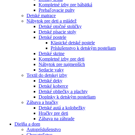
Kompletné izby pre bábätká
Prebaľovacie pulty
Detské matrace
Nábytok pre deti a mládež
Detské otočné stoličky
Detské písacie stoly
Detské postele
Klasické detské postele
Príslušenstvo k detským posteliam
Detské skrine
Kompletné izby pre deti
Nábytok pre najmenších
Sedacie vaky
Textil do detskej izby
Detské deky
Detské koberce
Detské obliečky a plachty
Doplnky k detským posteliam
Zábava a hračky
Detské autá a kolobežky
Hračky pre deti
Zábava na záhrade
Dielňa a dom
Autopríslušenstvo
Chovateľstvo