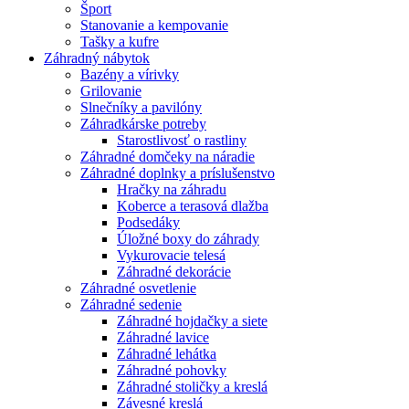
Šport
Stanovanie a kempovanie
Tašky a kufre
Záhradný nábytok
Bazény a vírivky
Grilovanie
Slnečníky a pavilóny
Záhradkárske potreby
Starostlivosť o rastliny
Záhradné domčeky na náradie
Záhradné doplnky a príslušenstvo
Hračky na záhradu
Koberce a terasová dlažba
Podsedáky
Úložné boxy do záhrady
Vykurovacie telesá
Záhradné dekorácie
Záhradné osvetlenie
Záhradné sedenie
Záhradné hojdačky a siete
Záhradné lavice
Záhradné lehátka
Záhradné pohovky
Záhradné stoličky a kreslá
Závesné kreslá