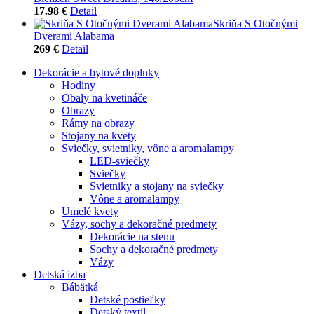
17.98 €
Detail
Skriňa S Otočnými
Dverami Alabama
269 €
Detail
Dekorácie a bytové doplnky
Hodiny
Obaly na kvetináče
Obrazy
Rámy na obrazy
Stojany na kvety
Sviečky, svietniky, vône a aromalampy
LED-sviečky
Sviečky
Svietniky a stojany na sviečky
Vône a aromalampy
Umelé kvety
Vázy, sochy a dekoračné predmety
Dekorácie na stenu
Sochy a dekoračné predmety
Vázy
Detská izba
Bábätká
Detské postieľky
Detský textil