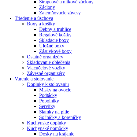
Strapcové a nitkové záclony
Záclony
Zatemňovacie závesy
Triedenie a úschova
Boxy a košíky
Debny a truhlice
Regálové košíky
Skladacie boxy
Úložné boxy
Zásuvkové boxy
Ostatné organizéry
Skladovanie oblečenia
Viacúčelové vozíky
Závesné organizéry
Varenie a stolovanie
Doplnky k stolovaniu
Misky na ovocie
Podtácky
Popolníky
Servítky
Slamky na pitie
Soľničky a koreničky
Kuchynské doplnky
Kuchynské pomôcky
Dosky na krájanie