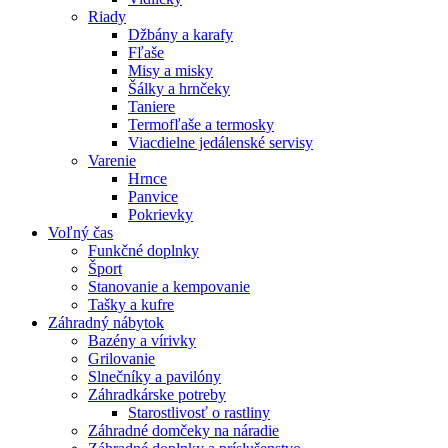
Riady
Džbány a karafy
Fľaše
Misy a misky
Šálky a hrnčeky
Taniere
Termofľaše a termosky
Viacdielne jedálenské servisy
Varenie
Hrnce
Panvice
Pokrievky
Voľný čas
Funkčné doplnky
Šport
Stanovanie a kempovanie
Tašky a kufre
Záhradný nábytok
Bazény a vírivky
Grilovanie
Slnečníky a pavilóny
Záhradkárske potreby
Starostlivosť o rastliny
Záhradné domčeky na náradie