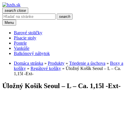
search
close
search
Menu
Barové stoličky
Písacie stoly
Postele
Vankúše
Balkónový nábytok
Domáca stránka
»
Produkty
»
Triedenie a úschova
»
Boxy a
košíky
»
Regálové košíky
»
Úložný Košík Seoul – L – Ca.
1,15l -Ext-
Úložný Košík Seoul – L – Ca. 1,15l -Ext-