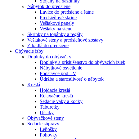
Stojany na dáždníky
Nábytok do predsiene
Lavice do predsiene a šatne
Predsieňové skrine
Vešiakové panely
Vešiaky na stenu
Skrinky na topánky a regály
Vešiakové steny a predsieňové zostavy
Zrkadlá do predsiene
Obývacie izby
Doplnky do obývačky
Doplnky a príslušenstvo do obývacích izieb
Nábytkové osvetlenie
Podstavce pod TV
Údržba a starostlivosť o nábytok
Kreslá
Hojdacie kreslá
Relaxačné kreslá
Sedacie vaky a kocky
Taburetky
Ušiaky
Obývačkové steny
Sedacie súpravy
Leňošky
Pohovky