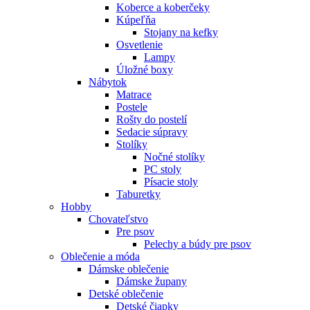
Koberce a koberčeky
Kúpeľňa
Stojany na kefky
Osvetlenie
Lampy
Úložné boxy
Nábytok
Matrace
Postele
Rošty do postelí
Sedacie súpravy
Stolíky
Nočné stolíky
PC stoly
Písacie stoly
Taburetky
Hobby
Chovateľstvo
Pre psov
Pelechy a búdy pre psov
Oblečenie a móda
Dámske oblečenie
Dámske župany
Detské oblečenie
Detské čiapky