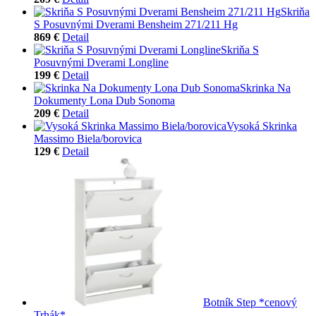
Skriňa
S Posuvnými Dverami Bensheim 271/211 Hg
869 €
Detail
Skriňa S
Posuvnými Dverami Longline
199 €
Detail
Skrinka Na
Dokumenty Lona Dub Sonoma
209 €
Detail
Vysoká Skrinka
Massimo Biela/borovica
129 €
Detail
Botník Step *cenový
Trhák*