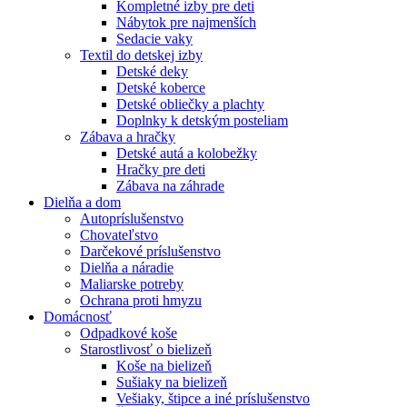
Kompletné izby pre deti
Nábytok pre najmenších
Sedacie vaky
Textil do detskej izby
Detské deky
Detské koberce
Detské obliečky a plachty
Doplnky k detským posteliam
Zábava a hračky
Detské autá a kolobežky
Hračky pre deti
Zábava na záhrade
Dielňa a dom
Autopríslušenstvo
Chovateľstvo
Darčekové príslušenstvo
Dielňa a náradie
Maliarske potreby
Ochrana proti hmyzu
Domácnosť
Odpadkové koše
Starostlivosť o bielizeň
Koše na bielizeň
Sušiaky na bielizeň
Vešiaky, štipce a iné príslušenstvo