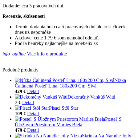
Dodanie: cca 5 pracovných dní
Recenzie, skúsenosti
Termín dodania bol cca 5 pracovných dní ale to si človek
dnes už nepomôže
Akciovej cene 1.79 € som nemohol odolať.
Podľa heureky najlacnejšie na moebelix.sk
info_outline
Viac info o produkte
Podobné produkty
Nízka
Čalúnená Posteľ Lina, 180x200 Cm, Sivá
429 €
Detail
Dekoračný Vankúš Witti
7 €
Detail
Písací Stôl Star
109 €
Detail
Posteľ S
Úložným Priestorom Marlies Biela
479 €
Detail
Skrinka Na Náradie Jolly