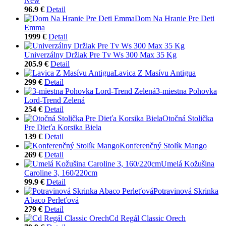
New
96.9 €
Detail
Dom Na Hranie Pre Deti
Emma
1999 €
Detail
Univerzálny Držiak Pre Tv Ws 300 Max 35 Kg
205.9 €
Detail
Lavica Z Masívu Antigua
299 €
Detail
3-miestna Pohovka
Lord-Trend Zelená
254 €
Detail
Otočná Stolička
Pre Dieťa Korsika Biela
139 €
Detail
Konferenčný Stolík Mango
269 €
Detail
Umelá Kožušina
Caroline 3, 160/220cm
99.9 €
Detail
Potravinová Skrinka
Abaco Perleťová
279 €
Detail
Cd Regál Classic Orech