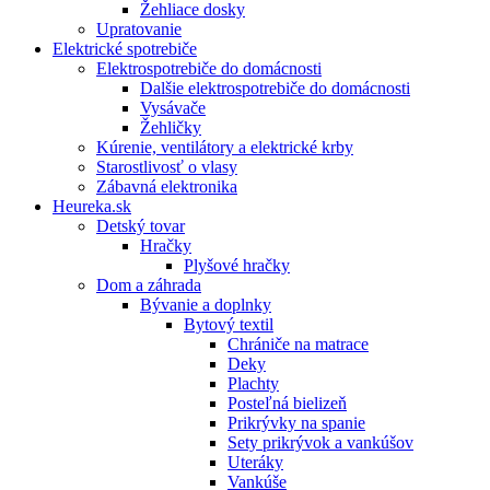
Žehliace dosky
Upratovanie
Elektrické spotrebiče
Elektrospotrebiče do domácnosti
Dalšie elektrospotrebiče do domácnosti
Vysávače
Žehličky
Kúrenie, ventilátory a elektrické krby
Starostlivosť o vlasy
Zábavná elektronika
Heureka.sk
Detský tovar
Hračky
Plyšové hračky
Dom a záhrada
Bývanie a doplnky
Bytový textil
Chrániče na matrace
Deky
Plachty
Posteľná bielizeň
Prikrývky na spanie
Sety prikrývok a vankúšov
Uteráky
Vankúše