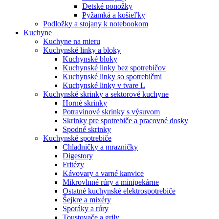
Detské ponožky
Pyžamká a košieľky
Podložky a stojany k notebookom
Kuchyne
Kuchyne na mieru
Kuchynské linky a bloky
Kuchynské bloky
Kuchynské linky bez spotrebičov
Kuchynské linky so spotrebičmi
Kuchynské linky v tvare L
Kuchynské skrinky a sektorové kuchyne
Horné skrinky
Potravinové skrinky s výsuvom
Skrinky pre spotrebiče a pracovné dosky
Spodné skrinky
Kuchynské spotrebiče
Chladničky a mrazničky
Digestory
Fritézy
Kávovary a varné kanvice
Mikrovlnné rúry a minipekárne
Ostatné kuchynské elektrospotrebiče
Šejkre a mixéry
Sporáky a rúry
Toustovače a grily