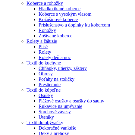
Koberce a rohožky
Hladko tkané koberce
Koberce s vysokým vlasom
Kožušinové koberce
Príslušenstvo a doplnky ku kobercom
Rohožky
Zošívané koberce
Rolety a žáluzie
Plisé
Rolety
Rolety deň a noc
Textil do kuchyne
Chňapky, utierky, zástery
Obrusy
Poťahy na stoličky
Prestieranie
Textil do kúpeľne
Osušky
Plážové osušky a osušky do sauny
Rukavice na umývanie
Sprchové závesy
Uteráky
Textil do obývačky
Dekoračné vankúše
Deky a prehozy