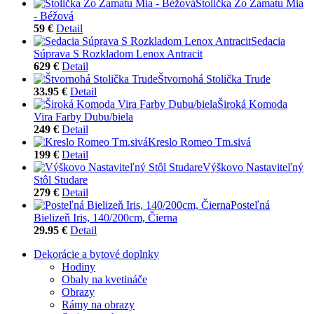
Stolička Zo Zamatu Mia
- Béžová
59 €
Detail
Sedacia
Súprava S Rozkladom Lenox Antracit
629 €
Detail
Štvornohá Stolička Trude
33.95 €
Detail
Široká Komoda
Vira Farby Dubu/biela
249 €
Detail
Kreslo Romeo Tm.sivá
199 €
Detail
Výškovo Nastaviteľný
Stôl Studare
279 €
Detail
Posteľná
Bielizeň Iris, 140/200cm, Čierna
29.95 €
Detail
Dekorácie a bytové doplnky
Hodiny
Obaly na kvetináče
Obrazy
Rámy na obrazy