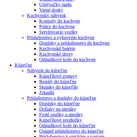
Umývačky riadu
Varné dosky
Kuchynský nábytok
Komody do kuchyne
Police do kuchyne
Servírovacie vozíky
Príslušenstvo a vybavenie kuchyne
Doplnky a príslušenstvo do kuchyne
Kuchynské batérie
Kuchynské drezy
Odpadkové koše do kuchyne
Kúpeľne
Nábytok do kúpeľne
Kúpeľňové zostavy
Regály do kúpeľne
Skrinky do kúpeľňe
Zrkadlá
Príslušenstvo a doplnky do kúpeľne
Doplnky do kúpeľne
Držiaky na uteráky
Froté osušky a uteráky
Kúpeľňové predložky
Odpadkové koše do kúpeľne
Ostatné príslušenstvo do kúpeľne
Príslušenstvo k sprchám a vaniam