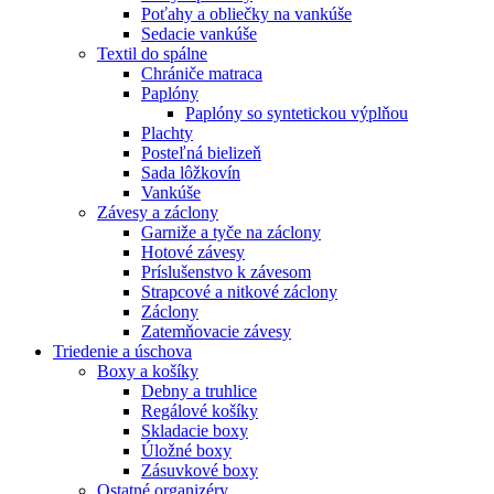
Poťahy a obliečky na vankúše
Sedacie vankúše
Textil do spálne
Chrániče matraca
Paplóny
Paplóny so syntetickou výplňou
Plachty
Posteľná bielizeň
Sada lôžkovín
Vankúše
Závesy a záclony
Garniže a tyče na záclony
Hotové závesy
Príslušenstvo k závesom
Strapcové a nitkové záclony
Záclony
Zatemňovacie závesy
Triedenie a úschova
Boxy a košíky
Debny a truhlice
Regálové košíky
Skladacie boxy
Úložné boxy
Zásuvkové boxy
Ostatné organizéry