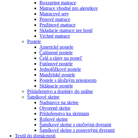
Boxspring matrace
Matrace vhodné pro alergikov
Matracové sety
Penové matrace
Pružinové matrace
Skladacie matrace pre hostí
Vrchné matrace
Postele
Americké postele
Čalúnené postele
Čelá a rámy na posteľ
Futónové postele
Jednolôžkové postele
Manželské postele
Postele s úložným priestorom
Sklápacie postele
Príslušenstvo a doplnky do spálne
Šatníkové skrine
Nadstavce na skrine
Otvorené skrine
Príslušenstvo ku skriniam
Rohové skrine
Šatníkové skrine s otočnými dverami
Šatníkové skrine s posuvnými dverami
Textil do domácnosti