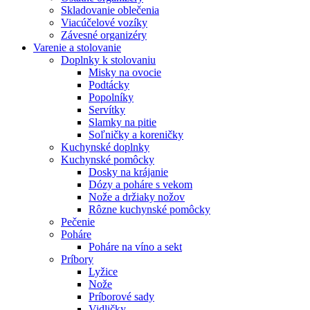
Skladovanie oblečenia
Viacúčelové vozíky
Závesné organizéry
Varenie a stolovanie
Doplnky k stolovaniu
Misky na ovocie
Podtácky
Popolníky
Servítky
Slamky na pitie
Soľničky a koreničky
Kuchynské doplnky
Kuchynské pomôcky
Dosky na krájanie
Dózy a poháre s vekom
Nože a držiaky nožov
Rôzne kuchynské pomôcky
Pečenie
Poháre
Poháre na víno a sekt
Príbory
Lyžice
Nože
Príborové sady
Vidličky