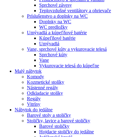
Sprchové závesy
Teplovzdušné ventilátory a ohrievače
Príslušenstvo a doplnky na WC
Doplnky na WC
WC predložky
Umývadlá a kúpeľňové batérie
Kúpeľňové batérie
Umývadlá
Vane, sprchové kúty a vykurovacie telesá
Sprchové kúty
Vane
Vykurovacie telesá do kúpeľne
Malý nábytok
Komody
Kozmetické stolíky
Nástenné regály
Odkladacie stolíky
Regály
Vitríny
Nábytok do jedálne
Barové stoly a stoličky
Stoličky, lavice a barové stoličky
Barové stoličky
Hojdacie stoličky do jedálne