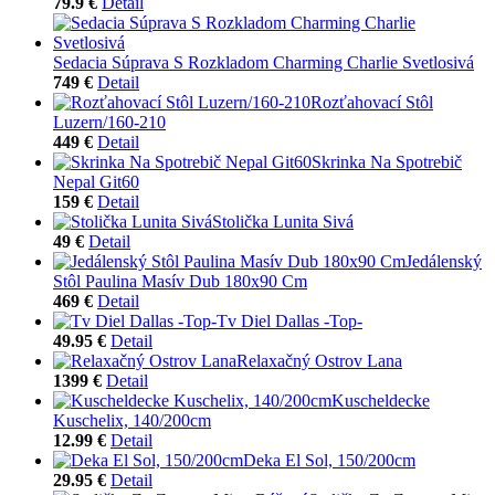
79.9 €
Detail
Sedacia Súprava S Rozkladom Charming Charlie Svetlosivá
749 €
Detail
Rozťahovací Stôl
Luzern/160-210
449 €
Detail
Skrinka Na Spotrebič
Nepal Git60
159 €
Detail
Stolička Lunita Sivá
49 €
Detail
Jedálenský
Stôl Paulina Masív Dub 180x90 Cm
469 €
Detail
Tv Diel Dallas -Top-
49.95 €
Detail
Relaxačný Ostrov Lana
1399 €
Detail
Kuscheldecke
Kuschelix, 140/200cm
12.99 €
Detail
Deka El Sol, 150/200cm
29.95 €
Detail