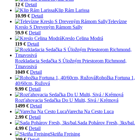
12 €
Detail
Klip Rám Larissa
10.99 €
Detail
Televízne
Kreslo S Dreveným Rámom Sally
59.9 €
Detail
Kreslo Celina Modrá
119 €
Detail
Rozkladacia Sedačka S Úložným Priestorom Richmond,
Tmavosivá
1049 €
Detail
Rohožka Fortuna 1,
40/60cm, Ružová
9.99 €
Detail
Rozťahovacia Sedačka Do U Multi, Sivá / Krémová
1499 €
Detail
Varecha Na Cesto Luca
2.99 €
Detail
Sada Pohárov Fresh, 3ks/bal.
4.99 €
Detail
Skriňa Freising
209 €
Detail