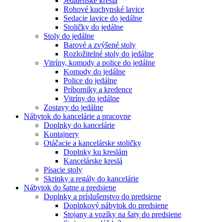
Jedálenské kreslá
Rohové kuchynské lavice
Sedacie lavice do jedálne
Stoličky do jedálne
Stoly do jedálne
Barové a zvýšené stoly
Rozložitelné stoly do jedálne
Vitríny, komody a police do jedálne
Komody do jedálne
Police do jedálne
Príborníky a kredence
Vitríny do jedálne
Zostavy do jedálne
Nábytok do kancelárie a pracovne
Doplnky do kancelárie
Kontajnery
Otáčacie a kancelárske stoličky
Doplnky ku kreslám
Kancelárske kreslá
Písacie stoly
Skrinky a regály do kancelárie
Nábytok do šatne a predsiene
Doplnky a príslušenstvo do predsiene
Doplnkový nábytok do predsiene
Stojany a vozíky na šaty do predsiene