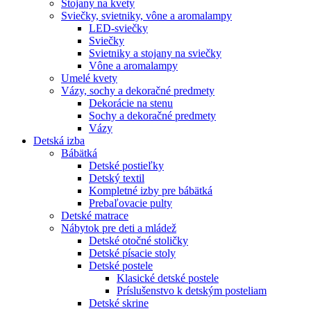
Stojany na kvety
Sviečky, svietniky, vône a aromalampy
LED-sviečky
Sviečky
Svietniky a stojany na sviečky
Vône a aromalampy
Umelé kvety
Vázy, sochy a dekoračné predmety
Dekorácie na stenu
Sochy a dekoračné predmety
Vázy
Detská izba
Bábätká
Detské postieľky
Detský textil
Kompletné izby pre bábätká
Prebaľovacie pulty
Detské matrace
Nábytok pre deti a mládež
Detské otočné stoličky
Detské písacie stoly
Detské postele
Klasické detské postele
Príslušenstvo k detským posteliam
Detské skrine