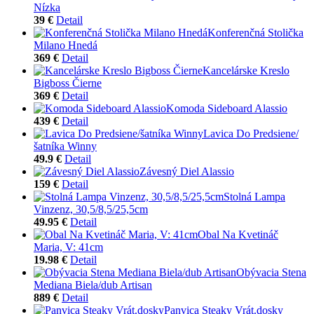
Nízka
39 €
Detail
Konferenčná Stolička
Milano Hnedá
369 €
Detail
Kancelárske Kreslo
Bigboss Čierne
369 €
Detail
Komoda Sideboard Alassio
439 €
Detail
Lavica Do Predsiene/
šatníka Winny
49.9 €
Detail
Závesný Diel Alassio
159 €
Detail
Stolná Lampa
Vinzenz, 30,5/8,5/25,5cm
49.95 €
Detail
Obal Na Kvetináč
Maria, V: 41cm
19.98 €
Detail
Obývacia Stena
Mediana Biela/dub Artisan
889 €
Detail
Panvica Steaky Vrát.dosky