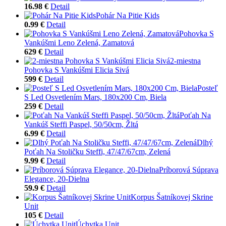
16.98 €
Detail
Pohár Na Pitie Kids
0.99 €
Detail
Pohovka S
Vankúšmi Leno Zelená, Zamatová
629 €
Detail
2-miestna
Pohovka S Vankúšmi Elicia Sivá
599 €
Detail
Posteľ
S Led Osvetlením Mars, 180x200 Cm, Biela
259 €
Detail
Poťah Na
Vankúš Steffi Paspel, 50/50cm, Žltá
6.99 €
Detail
Dlhý
Poťah Na Stoličku Steffi, 47/47/67cm, Zelená
9.99 €
Detail
Príborová Súprava
Elegance, 20-Dielna
59.9 €
Detail
Korpus Šatníkovej Skrine
Unit
105 €
Detail
Úchytka Unit