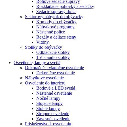
Rohové sedacie súpravy
Rozkladacie pohovky a sedačky
Sedacie súpravy do U
Sektorový nábytok do obývačky
Komody do obývačky
Nábytkové programy
Nástenné police
Regály a deliace steny
Vitríny
Stolíky do obývačky
Odkladacie stolíky
TV a audio stolíky
Osvetlenie, lampy a svetlá
Dekoračné a vianočné osvetlenie
Dekoračné osvetlenie
Nábytkové osvetlenie
Osvetlenie do interiéru
Bodové a LED svetlá
Nástenné osvetlenie
Nočné lampy
Stojacie lampy
Stolné lampy
Stropné osvetlenie
Závesné osvetlenie
Príslušenstvo k osvetleniu