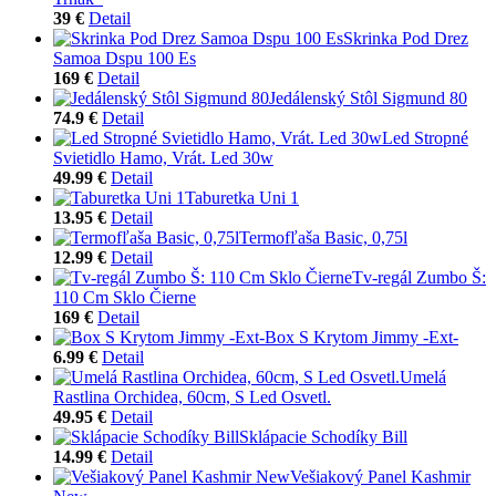
39 €
Detail
Skrinka Pod Drez
Samoa Dspu 100 Es
169 €
Detail
Jedálenský Stôl Sigmund 80
74.9 €
Detail
Led Stropné
Svietidlo Hamo, Vrát. Led 30w
49.99 €
Detail
Taburetka Uni 1
13.95 €
Detail
Termofľaša Basic, 0,75l
12.99 €
Detail
Tv-regál Zumbo Š:
110 Cm Sklo Čierne
169 €
Detail
Box S Krytom Jimmy -Ext-
6.99 €
Detail
Umelá
Rastlina Orchidea, 60cm, S Led Osvetl.
49.95 €
Detail
Sklápacie Schodíky Bill
14.99 €
Detail
Vešiakový Panel Kashmir