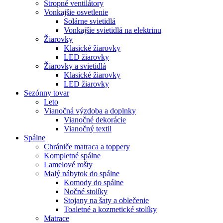
Stropné ventilátory
Vonkajšie osvetlenie
Solárne svietidlá
Vonkajšie svietidlá na elektrinu
Žiarovky
Klasické žiarovky
LED žiarovky
Žiarovky a svietidlá
Klasické žiarovky
LED žiarovky
Sezónny tovar
Leto
Vianočná výzdoba a doplnky
Vianočné dekorácie
Vianočný textil
Spálne
Chrániče matraca a toppery
Kompletné spálne
Lamelové rošty
Malý nábytok do spálne
Komody do spálne
Nočné stolíky
Stojany na šaty a oblečenie
Toaletné a kozmetické stolíky
Matrace