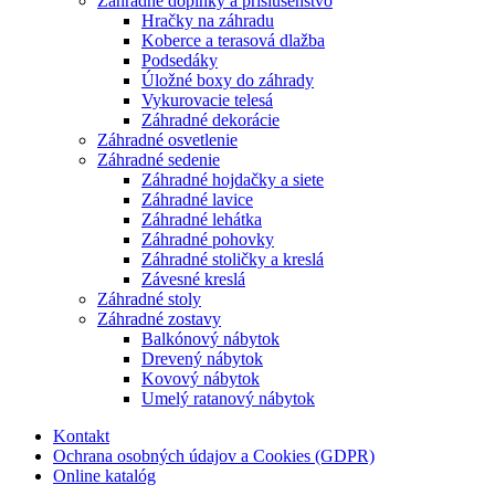
Záhradné doplnky a príslušenstvo
Hračky na záhradu
Koberce a terasová dlažba
Podsedáky
Úložné boxy do záhrady
Vykurovacie telesá
Záhradné dekorácie
Záhradné osvetlenie
Záhradné sedenie
Záhradné hojdačky a siete
Záhradné lavice
Záhradné lehátka
Záhradné pohovky
Záhradné stoličky a kreslá
Závesné kreslá
Záhradné stoly
Záhradné zostavy
Balkónový nábytok
Drevený nábytok
Kovový nábytok
Umelý ratanový nábytok
Kontakt
Ochrana osobných údajov a Cookies (GDPR)
Online katalóg