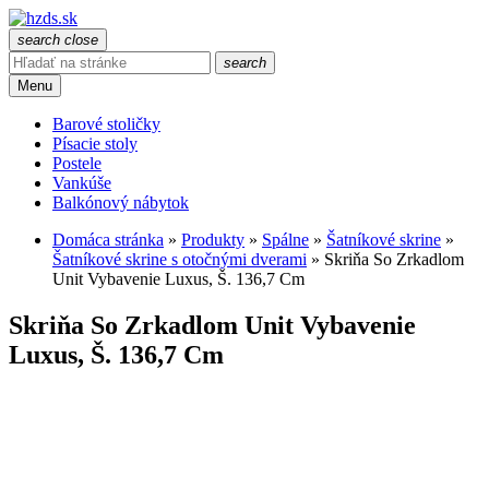
search
close
search
Menu
Barové stoličky
Písacie stoly
Postele
Vankúše
Balkónový nábytok
Domáca stránka
»
Produkty
»
Spálne
»
Šatníkové skrine
»
Šatníkové skrine s otočnými dverami
»
Skriňa So Zrkadlom
Unit Vybavenie Luxus, Š. 136,7 Cm
Skriňa So Zrkadlom Unit Vybavenie
Luxus, Š. 136,7 Cm