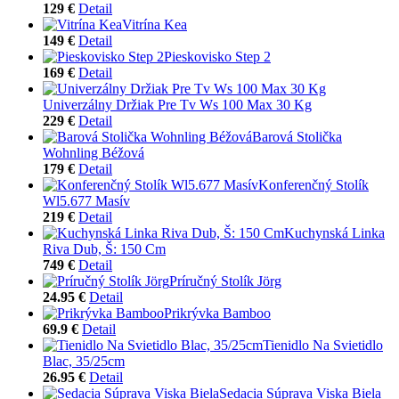
129 €
Detail
Vitrína Kea
149 €
Detail
Pieskovisko Step 2
169 €
Detail
Univerzálny Držiak Pre Tv Ws 100 Max 30 Kg
229 €
Detail
Barová Stolička
Wohnling Béžová
179 €
Detail
Konferenčný Stolík
Wl5.677 Masív
219 €
Detail
Kuchynská Linka
Riva Dub, Š: 150 Cm
749 €
Detail
Príručný Stolík Jörg
24.95 €
Detail
Prikrývka Bamboo
69.9 €
Detail
Tienidlo Na Svietidlo
Blac, 35/25cm
26.95 €
Detail
Sedacia Súprava Viska Biela