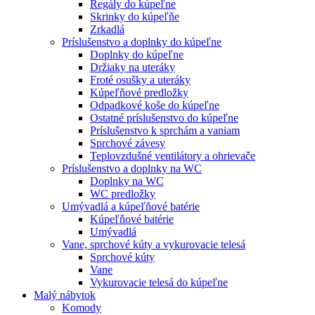
Regály do kúpeľne
Skrinky do kúpeľňe
Zrkadlá
Príslušenstvo a doplnky do kúpeľne
Doplnky do kúpeľne
Držiaky na uteráky
Froté osušky a uteráky
Kúpeľňové predložky
Odpadkové koše do kúpeľne
Ostatné príslušenstvo do kúpeľne
Príslušenstvo k sprchám a vaniam
Sprchové závesy
Teplovzdušné ventilátory a ohrievače
Príslušenstvo a doplnky na WC
Doplnky na WC
WC predložky
Umývadlá a kúpeľňové batérie
Kúpeľňové batérie
Umývadlá
Vane, sprchové kúty a vykurovacie telesá
Sprchové kúty
Vane
Vykurovacie telesá do kúpeľne
Malý nábytok
Komody