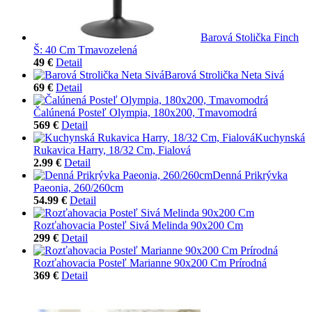
Barová Stolička Finch
Š: 40 Cm Tmavozelená
49 €
Detail
Barová Strolička Neta Sivá
69 €
Detail
Čalúnená Posteľ Olympia, 180x200, Tmavomodrá
569 €
Detail
Kuchynská
Rukavica Harry, 18/32 Cm, Fialová
2.99 €
Detail
Denná Prikrývka
Paeonia, 260/260cm
54.99 €
Detail
Rozťahovacia Posteľ Sivá Melinda 90x200 Cm
299 €
Detail
Rozťahovacia Posteľ Marianne 90x200 Cm Prírodná
369 €
Detail