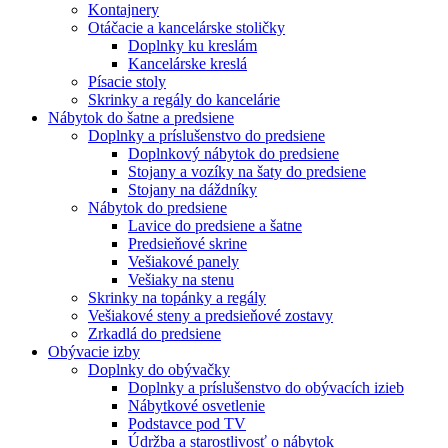
Kontajnery
Otáčacie a kancelárske stoličky
Doplnky ku kreslám
Kancelárske kreslá
Písacie stoly
Skrinky a regály do kancelárie
Nábytok do šatne a predsiene
Doplnky a príslušenstvo do predsiene
Doplnkový nábytok do predsiene
Stojany a vozíky na šaty do predsiene
Stojany na dáždníky
Nábytok do predsiene
Lavice do predsiene a šatne
Predsieňové skrine
Vešiakové panely
Vešiaky na stenu
Skrinky na topánky a regály
Vešiakové steny a predsieňové zostavy
Zrkadlá do predsiene
Obývacie izby
Doplnky do obývačky
Doplnky a príslušenstvo do obývacích izieb
Nábytkové osvetlenie
Podstavce pod TV
Údržba a starostlivosť o nábytok