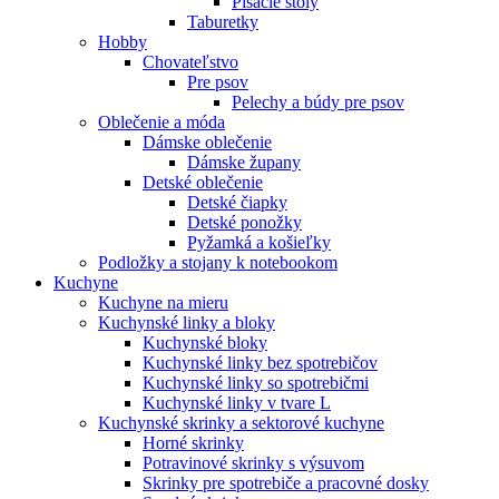
Písacie stoly
Taburetky
Hobby
Chovateľstvo
Pre psov
Pelechy a búdy pre psov
Oblečenie a móda
Dámske oblečenie
Dámske župany
Detské oblečenie
Detské čiapky
Detské ponožky
Pyžamká a košieľky
Podložky a stojany k notebookom
Kuchyne
Kuchyne na mieru
Kuchynské linky a bloky
Kuchynské bloky
Kuchynské linky bez spotrebičov
Kuchynské linky so spotrebičmi
Kuchynské linky v tvare L
Kuchynské skrinky a sektorové kuchyne
Horné skrinky
Potravinové skrinky s výsuvom
Skrinky pre spotrebiče a pracovné dosky