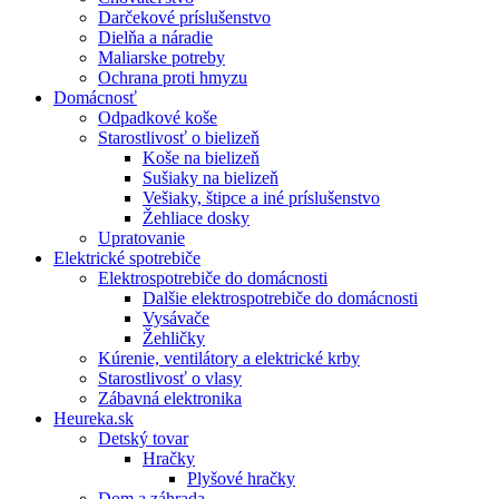
Darčekové príslušenstvo
Dielňa a náradie
Maliarske potreby
Ochrana proti hmyzu
Domácnosť
Odpadkové koše
Starostlivosť o bielizeň
Koše na bielizeň
Sušiaky na bielizeň
Vešiaky, štipce a iné príslušenstvo
Žehliace dosky
Upratovanie
Elektrické spotrebiče
Elektrospotrebiče do domácnosti
Dalšie elektrospotrebiče do domácnosti
Vysávače
Žehličky
Kúrenie, ventilátory a elektrické krby
Starostlivosť o vlasy
Zábavná elektronika
Heureka.sk
Detský tovar
Hračky
Plyšové hračky
Dom a záhrada