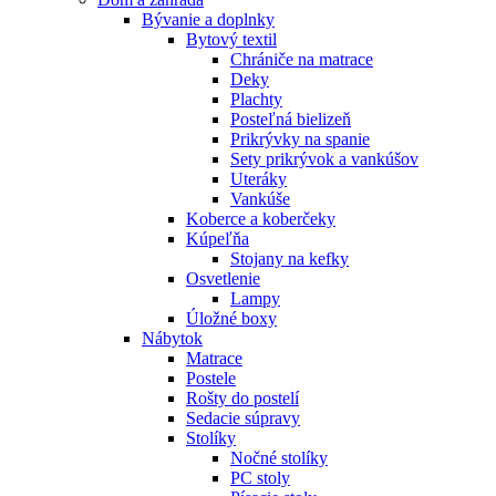
Bývanie a doplnky
Bytový textil
Chrániče na matrace
Deky
Plachty
Posteľná bielizeň
Prikrývky na spanie
Sety prikrývok a vankúšov
Uteráky
Vankúše
Koberce a koberčeky
Kúpeľňa
Stojany na kefky
Osvetlenie
Lampy
Úložné boxy
Nábytok
Matrace
Postele
Rošty do postelí
Sedacie súpravy
Stolíky
Nočné stolíky
PC stoly