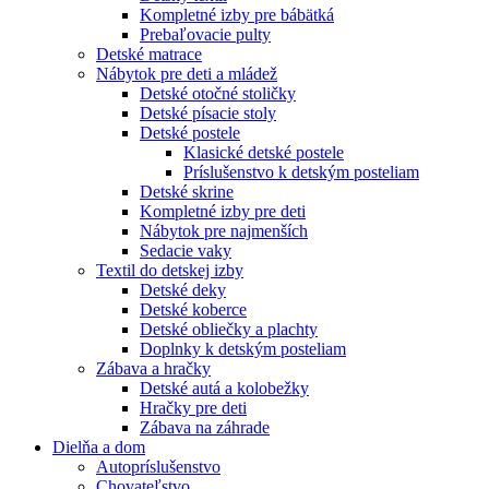
Kompletné izby pre bábätká
Prebaľovacie pulty
Detské matrace
Nábytok pre deti a mládež
Detské otočné stoličky
Detské písacie stoly
Detské postele
Klasické detské postele
Príslušenstvo k detským posteliam
Detské skrine
Kompletné izby pre deti
Nábytok pre najmenších
Sedacie vaky
Textil do detskej izby
Detské deky
Detské koberce
Detské obliečky a plachty
Doplnky k detským posteliam
Zábava a hračky
Detské autá a kolobežky
Hračky pre deti
Zábava na záhrade
Dielňa a dom
Autopríslušenstvo
Chovateľstvo