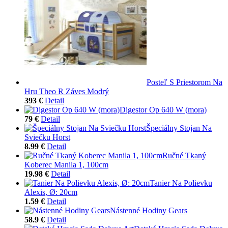
Posteľ S Priestorom Na
Hru Theo R Záves Modrý
393 €
Detail
Digestor Op 640 W (mora)
79 €
Detail
Špeciálny Stojan Na
Sviečku Horst
8.99 €
Detail
Ručné Tkaný
Koberec Manila 1, 100cm
19.98 €
Detail
Tanier Na Polievku
Alexis, Ø: 20cm
1.59 €
Detail
Nástenné Hodiny Gears
58.9 €
Detail