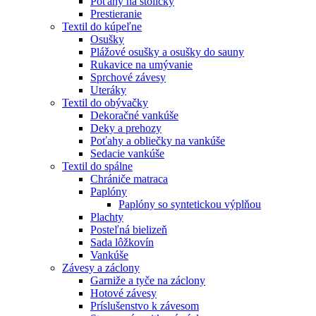
Poťahy na stoličky
Prestieranie
Textil do kúpeľne
Osušky
Plážové osušky a osušky do sauny
Rukavice na umývanie
Sprchové závesy
Uteráky
Textil do obývačky
Dekoračné vankúše
Deky a prehozy
Poťahy a obliečky na vankúše
Sedacie vankúše
Textil do spálne
Chrániče matraca
Paplóny
Paplóny so syntetickou výplňou
Plachty
Posteľná bielizeň
Sada lôžkovín
Vankúše
Závesy a záclony
Garniže a tyče na záclony
Hotové závesy
Príslušenstvo k závesom