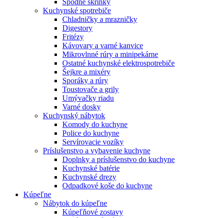
Spodné skrinky
Kuchynské spotrebiče
Chladničky a mrazničky
Digestory
Fritézy
Kávovary a varné kanvice
Mikrovlnné rúry a minipekárne
Ostatné kuchynské elektrospotrebiče
Šejkre a mixéry
Sporáky a rúry
Toustovače a grily
Umývačky riadu
Varné dosky
Kuchynský nábytok
Komody do kuchyne
Police do kuchyne
Servírovacie vozíky
Príslušenstvo a vybavenie kuchyne
Doplnky a príslušenstvo do kuchyne
Kuchynské batérie
Kuchynské drezy
Odpadkové koše do kuchyne
Kúpeľne
Nábytok do kúpeľne
Kúpeľňové zostavy