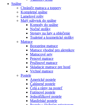
Spálne
Chrániče matraca a toppery
Kompletné spálne
Lamelové rošty
Malý nábytok do spálne
Komody do spálne
Nočné stolíky
Stojany na šaty a oblečenie
Toaletné a kozmetické stolíky
Matrace
Boxspring matrace
Matrace vhodné pro alergikov
Matracové sety
Penové matrace
Pružinové matrace
Skladacie matrace pre hostí
Vrchné matrace
Postele
Americké postele
Čalúnené postele
Čelá a rámy na posteľ
Futónové postele
Jednolôžkové postele
Manželské postele
Postele s úložným priestorom