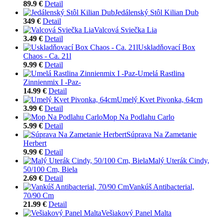
89.9 €
Detail
Jedálenský Stôl Kilian Dub
349 €
Detail
Valcová Sviečka Lia
3.49 €
Detail
Uskladňovací Box
Chaos - Ca. 21l
9.99 €
Detail
Umelá Rastlina
Zinnienmix I -Paz-
14.99 €
Detail
Umelý Kvet Pivonka, 64cm
3.99 €
Detail
Mop Na Podlahu Carlo
5.99 €
Detail
Súprava Na Zametanie
Herbert
9.99 €
Detail
Malý Uterák Cindy,
50/100 Cm, Biela
2.69 €
Detail
Vankúš Antibacterial,
70/90 Cm
21.99 €
Detail
Vešiakový Panel Malta