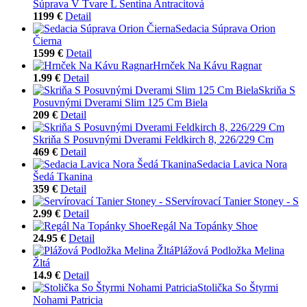
Súprava V Tvare L Sentina Antracitová
1199 €
Detail
Sedacia Súprava Orion
Čierna
1599 €
Detail
Hrnček Na Kávu Ragnar
1.99 €
Detail
Skriňa S
Posuvnými Dverami Slim 125 Cm Biela
209 €
Detail
Skriňa S Posuvnými Dverami Feldkirch 8, 226/229 Cm
469 €
Detail
Sedacia Lavica Nora
Šedá Tkanina
359 €
Detail
Servírovací Tanier Stoney - S
2.99 €
Detail
Regál Na Topánky Shoe
24.95 €
Detail
Plážová Podložka Melina
Žltá
14.9 €
Detail
Stolička So Štyrmi
Nohami Patricia