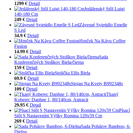
1299 €
Detail
Jedálenský Stôl Luigi
140-180 Cm
249 €
Detail
Závesné Svietidlo Emelle
S Led
34.9 €
Detail
Hrnček Na Kávu Coffee
Fusion
14.99 €
Detail
Sada
Konferenčných Stolíkov Biela/čierna
159 €
Detail
Stolička Ellis Biela
69.9 €
Detail
Stojan Na Kvety B992348s
109 €
Detail
Tkaný
Koberec Daphne 1, 80/140cm, Antracit
29.95 €
Detail
Písací
Stôl S Nastavením Výšky Romina 120x59 Cm
269 €
Detail
Sada Pohárov Bamboo, 6-
Dielna