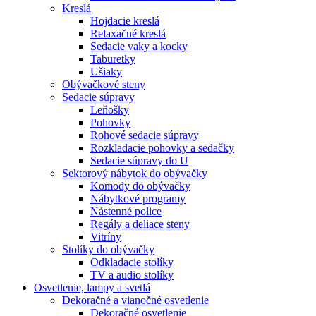
Kreslá
Hojdacie kreslá
Relaxačné kreslá
Sedacie vaky a kocky
Taburetky
Ušiaky
Obývačkové steny
Sedacie súpravy
Leňošky
Pohovky
Rohové sedacie súpravy
Rozkladacie pohovky a sedačky
Sedacie súpravy do U
Sektorový nábytok do obývačky
Komody do obývačky
Nábytkové programy
Nástenné police
Regály a deliace steny
Vitríny
Stolíky do obývačky
Odkladacie stolíky
TV a audio stolíky
Osvetlenie, lampy a svetlá
Dekoračné a vianočné osvetlenie
Dekoračné osvetlenie