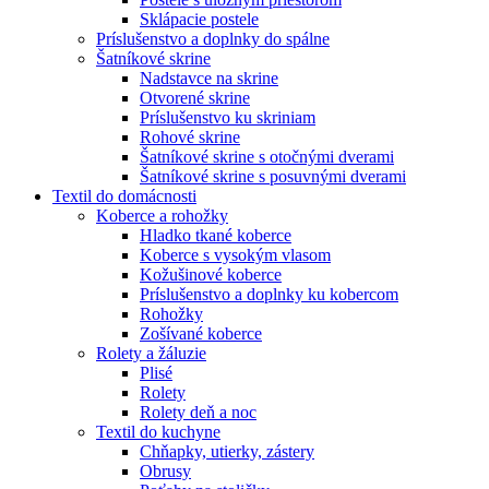
Sklápacie postele
Príslušenstvo a doplnky do spálne
Šatníkové skrine
Nadstavce na skrine
Otvorené skrine
Príslušenstvo ku skriniam
Rohové skrine
Šatníkové skrine s otočnými dverami
Šatníkové skrine s posuvnými dverami
Textil do domácnosti
Koberce a rohožky
Hladko tkané koberce
Koberce s vysokým vlasom
Kožušinové koberce
Príslušenstvo a doplnky ku kobercom
Rohožky
Zošívané koberce
Rolety a žáluzie
Plisé
Rolety
Rolety deň a noc
Textil do kuchyne
Chňapky, utierky, zástery
Obrusy