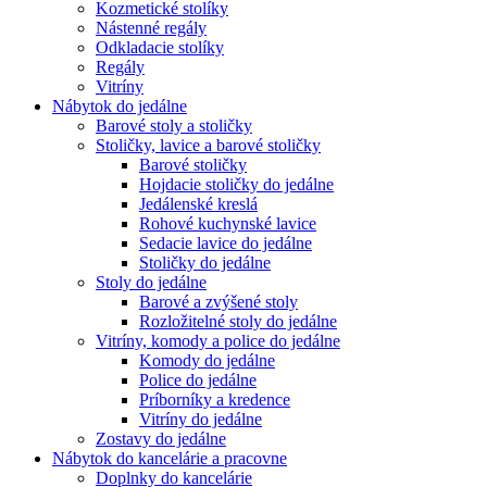
Kozmetické stolíky
Nástenné regály
Odkladacie stolíky
Regály
Vitríny
Nábytok do jedálne
Barové stoly a stoličky
Stoličky, lavice a barové stoličky
Barové stoličky
Hojdacie stoličky do jedálne
Jedálenské kreslá
Rohové kuchynské lavice
Sedacie lavice do jedálne
Stoličky do jedálne
Stoly do jedálne
Barové a zvýšené stoly
Rozložitelné stoly do jedálne
Vitríny, komody a police do jedálne
Komody do jedálne
Police do jedálne
Príborníky a kredence
Vitríny do jedálne
Zostavy do jedálne
Nábytok do kancelárie a pracovne
Doplnky do kancelárie