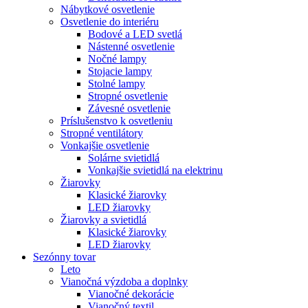
Nábytkové osvetlenie
Osvetlenie do interiéru
Bodové a LED svetlá
Nástenné osvetlenie
Nočné lampy
Stojacie lampy
Stolné lampy
Stropné osvetlenie
Závesné osvetlenie
Príslušenstvo k osvetleniu
Stropné ventilátory
Vonkajšie osvetlenie
Solárne svietidlá
Vonkajšie svietidlá na elektrinu
Žiarovky
Klasické žiarovky
LED žiarovky
Žiarovky a svietidlá
Klasické žiarovky
LED žiarovky
Sezónny tovar
Leto
Vianočná výzdoba a doplnky
Vianočné dekorácie
Vianočný textil