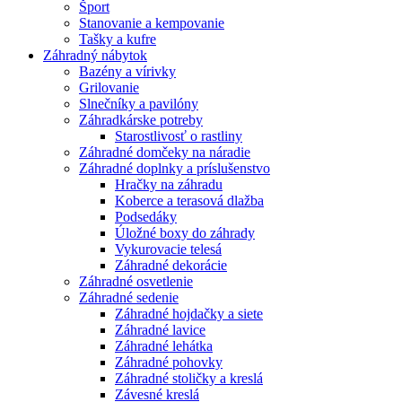
Šport
Stanovanie a kempovanie
Tašky a kufre
Záhradný nábytok
Bazény a vírivky
Grilovanie
Slnečníky a pavilóny
Záhradkárske potreby
Starostlivosť o rastliny
Záhradné domčeky na náradie
Záhradné doplnky a príslušenstvo
Hračky na záhradu
Koberce a terasová dlažba
Podsedáky
Úložné boxy do záhrady
Vykurovacie telesá
Záhradné dekorácie
Záhradné osvetlenie
Záhradné sedenie
Záhradné hojdačky a siete
Záhradné lavice
Záhradné lehátka
Záhradné pohovky
Záhradné stoličky a kreslá
Závesné kreslá