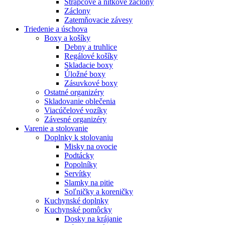
Strapcové a nitkové záclony
Záclony
Zatemňovacie závesy
Triedenie a úschova
Boxy a košíky
Debny a truhlice
Regálové košíky
Skladacie boxy
Úložné boxy
Zásuvkové boxy
Ostatné organizéry
Skladovanie oblečenia
Viacúčelové vozíky
Závesné organizéry
Varenie a stolovanie
Doplnky k stolovaniu
Misky na ovocie
Podtácky
Popolníky
Servítky
Slamky na pitie
Soľničky a koreničky
Kuchynské doplnky
Kuchynské pomôcky
Dosky na krájanie