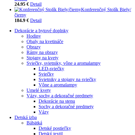
24.95 €
Detail
Konferenčný Stolík Biely/
čierny
184.9 €
Detail
Dekorácie a bytové doplnky
Hodiny
Obaly na kvetináče
Obrazy
Rámy na obrazy
Stojany na kvety
Sviečky, svietniky, vône a aromalampy
LED-sviečky
Sviečky
Svietniky a stojany na sviečky
Vône a aromalampy
Umelé kvety
Vázy, sochy a dekoračné predmety
Dekorácie na stenu
Sochy a dekoračné predmety
Vázy
Detská izba
Bábätká
Detské postieľky
Detský textil