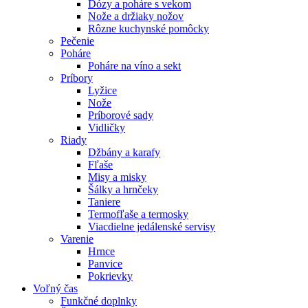
Dózy a poháre s vekom
Nože a držiaky nožov
Rôzne kuchynské pomôcky
Pečenie
Poháre
Poháre na víno a sekt
Príbory
Lyžice
Nože
Príborové sady
Vidličky
Riady
Džbány a karafy
Fľaše
Misy a misky
Šálky a hrnčeky
Taniere
Termofľaše a termosky
Viacdielne jedálenské servisy
Varenie
Hrnce
Panvice
Pokrievky
Voľný čas
Funkčné doplnky