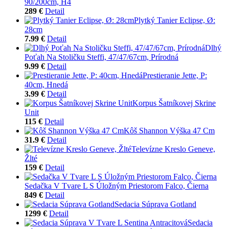
90/200cm, H4
289 €
Detail
Plytký Tanier Eclipse, Ø:
28cm
7.99 €
Detail
Dlhý
Poťah Na Stoličku Steffi, 47/47/67cm, Prírodná
9.99 €
Detail
Prestieranie Jette, P:
40cm, Hnedá
3.99 €
Detail
Korpus Šatníkovej Skrine
Unit
115 €
Detail
Kôš Shannon Výška 47 Cm
31.9 €
Detail
Televízne Kreslo Geneve,
Žlté
159 €
Detail
Sedačka V Tvare L S Úložným Priestorom Falco, Čierna
849 €
Detail
Sedacia Súprava Gotland
1299 €
Detail
Sedacia