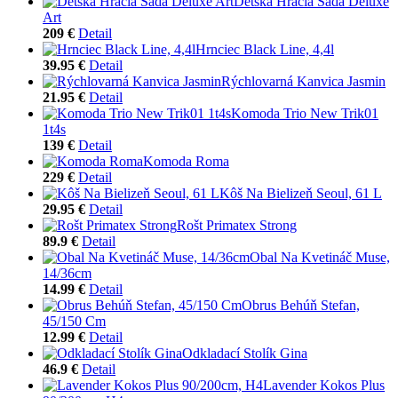
Detská Hracia Sada Deluxe
Art
209 €
Detail
Hrnciec Black Line, 4,4l
39.95 €
Detail
Rýchlovarná Kanvica Jasmin
21.95 €
Detail
Komoda Trio New Trik01
1t4s
139 €
Detail
Komoda Roma
229 €
Detail
Kôš Na Bielizeň Seoul, 61 L
29.95 €
Detail
Rošt Primatex Strong
89.9 €
Detail
Obal Na Kvetináč Muse,
14/36cm
14.99 €
Detail
Obrus Behúň Stefan,
45/150 Cm
12.99 €
Detail
Odkladací Stolík Gina
46.9 €
Detail
Lavender Kokos Plus