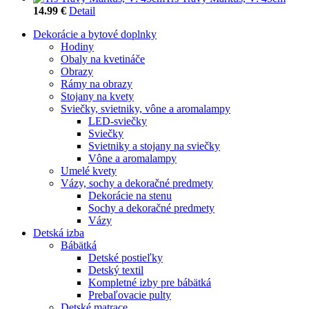
14.99 €
Detail
Dekorácie a bytové doplnky
Hodiny
Obaly na kvetináče
Obrazy
Rámy na obrazy
Stojany na kvety
Sviečky, svietniky, vône a aromalampy
LED-sviečky
Sviečky
Svietniky a stojany na sviečky
Vône a aromalampy
Umelé kvety
Vázy, sochy a dekoračné predmety
Dekorácie na stenu
Sochy a dekoračné predmety
Vázy
Detská izba
Bábätká
Detské postieľky
Detský textil
Kompletné izby pre bábätká
Prebaľovacie pulty
Detské matrace