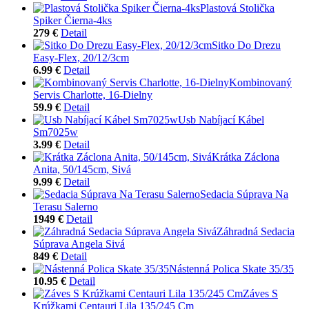
Plastová Stolička
Spiker Čierna-4ks
279 €
Detail
Sitko Do Drezu
Easy-Flex, 20/12/3cm
6.99 €
Detail
Kombinovaný
Servis Charlotte, 16-Dielny
59.9 €
Detail
Usb Nabíjací Kábel
Sm7025w
3.99 €
Detail
Krátka Záclona
Anita, 50/145cm, Sivá
9.99 €
Detail
Sedacia Súprava Na
Terasu Salerno
1949 €
Detail
Záhradná Sedacia
Súprava Angela Sivá
849 €
Detail
Nástenná Polica Skate 35/35
10.95 €
Detail
Záves S
Krúžkami Centauri Lila 135/245 Cm