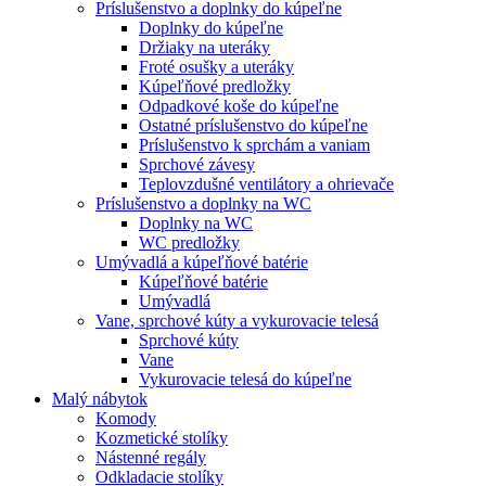
Príslušenstvo a doplnky do kúpeľne
Doplnky do kúpeľne
Držiaky na uteráky
Froté osušky a uteráky
Kúpeľňové predložky
Odpadkové koše do kúpeľne
Ostatné príslušenstvo do kúpeľne
Príslušenstvo k sprchám a vaniam
Sprchové závesy
Teplovzdušné ventilátory a ohrievače
Príslušenstvo a doplnky na WC
Doplnky na WC
WC predložky
Umývadlá a kúpeľňové batérie
Kúpeľňové batérie
Umývadlá
Vane, sprchové kúty a vykurovacie telesá
Sprchové kúty
Vane
Vykurovacie telesá do kúpeľne
Malý nábytok
Komody
Kozmetické stolíky
Nástenné regály
Odkladacie stolíky