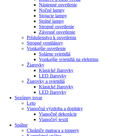
Nástenné osvetlenie
Nočné lampy
Stojacie lampy
Stolné lampy
Stropné osvetlenie
Závesné osvetlenie
Príslušenstvo k osvetleniu
Stropné ventilátory
Vonkajšie osvetlenie
Solárne svietidlá
Vonkajšie svietidlá na elektrinu
Žiarovky
Klasické žiarovky
LED žiarovky
Žiarovky a svietidlá
Klasické žiarovky
LED žiarovky
Sezónny tovar
Leto
Vianočná výzdoba a doplnky
Vianočné dekorácie
Vianočný textil
Spálne
Chrániče matraca a toppery
Kompletné spálne