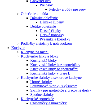
Chovateľstvo
Pre psov
Pelechy a búdy pre psov
Oblečenie a móda
Dámske oblečenie
Dámske župany
Detské oblečenie
Detské čiapky
Detské ponožky
Pyžamká a košieľky
Podložky a stojany k notebookom
Kuchyne
Kuchyne na mieru
Kuchynské linky a bloky
Kuchynské bloky
Kuchynské linky bez spotrebičov
Kuchynské linky so spotrebičmi
Kuchynské linky v tvare L
Kuchynské skrinky a sektorové kuchyne
Horné skrinky
Potravinové skrinky s výsuvom
Skrinky pre spotrebiče a pracovné dosky
Spodné skrinky
Kuchynské spotrebiče
Chladničky a mrazničky