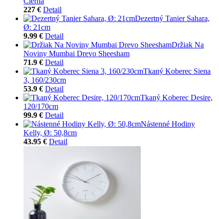
Čierna
227 €
Detail
Dezertný Tanier Sahara,
Ø: 21cm
9.99 €
Detail
Držiak Na
Noviny Mumbai Drevo Sheesham
71.9 €
Detail
Tkaný Koberec Siena
3, 160/230cm
53.9 €
Detail
Tkaný Koberec Desire,
120/170cm
99.9 €
Detail
Nástenné Hodiny
Kelly, Ø: 50,8cm
43.95 €
Detail