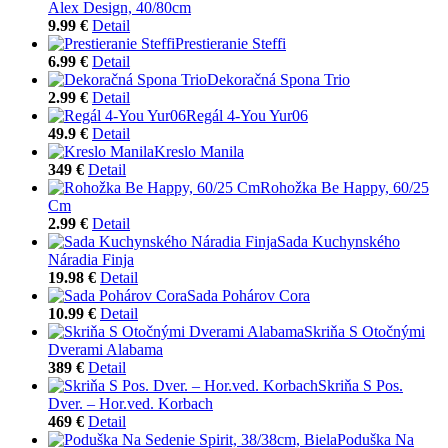
Alex Design, 40/80cm
9.99 €
Detail
Prestieranie Steffi
6.99 €
Detail
Dekoračná Spona Trio
2.99 €
Detail
Regál 4-You Yur06
49.9 €
Detail
Kreslo Manila
349 €
Detail
Rohožka Be Happy, 60/25
Cm
2.99 €
Detail
Sada Kuchynského
Náradia Finja
19.98 €
Detail
Sada Pohárov Cora
10.99 €
Detail
Skriňa S Otočnými
Dverami Alabama
389 €
Detail
Skriňa S Pos.
Dver. – Hor.ved. Korbach
469 €
Detail
Poduška Na