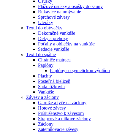
Osušky
Plážové osušky a osušky do sauny
Rukavice na umývanie
Sprchové závesy
Uteráky
Textil do obývačky
Dekoračné vankúše
Deky a prehozy
Poťahy a obliečky na vankúše
Sedacie vankúše
Textil do spálne
Chrániče matraca
Paplóny
Paplóny so syntetickou výplňou
Plachty
Posteľná bielizeň
Sada lôžkovín
Vankúše
Závesy a záclony
Garniže a tyče na záclony
Hotové závesy
Príslušenstvo k závesom
Strapcové a nitkové záclony
Záclony
Zatemňovacie závesy