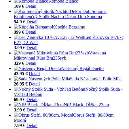
Komoda Bianco
109 €
Detail
Konferenčný Stolík Nachto Dekor Dub Sonoma
54.9 €
Detail
Kúpelňa Bergamo
399 €
Detail
Led Žiarovka 10767c,
E27, 12 Watt
3.99 €
Detail
Vstavaná
Mikrovlnná Rúra Bm235syb
329 €
Detail
Nástenný Regál Duetto
43.95 €
Detail
Sada Nástenných Políc Mila
26.95 €
Detail
Nočný Stolík Suda -
Vzhľad Betónu
69.9 €
Detail
Nôž Black, Dĺžka: 23cm
3.99 €
Detail
Obrus Steffi, 80/80cm,
Modrá
7.99 €
Detail