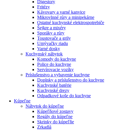
Digestory
Fritézy
Kávovary a varné kanvice
Mikrovlnné rúry a minipekárne
Ostatné kuchynské elektrospotrebiče
Šejkre a mixéry
Sporáky a rúry
Toustovače a grily
Umývačky riadu
Varné dosky
Kuchynský nábytok
Komody do kuchyne
Police do kuchyne
Servírovacie vozíky
Príslušenstvo a vybavenie kuchyne
Doplnky a príslušenstvo do kuchyne
Kuchynské batérie
Kuchynské drezy
Odpadkové koše do kuchyne
Kúpeľne
Nábytok do kúpeľne
Kúpeľňové zostavy
Regály do kúpeľne
Skrinky do kúpeľňe
Zrkadlá