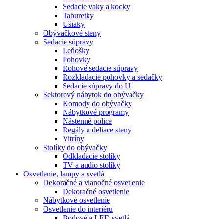
Sedacie vaky a kocky
Taburetky
Ušiaky
Obývačkové steny
Sedacie súpravy
Leňošky
Pohovky
Rohové sedacie súpravy
Rozkladacie pohovky a sedačky
Sedacie súpravy do U
Sektorový nábytok do obývačky
Komody do obývačky
Nábytkové programy
Nástenné police
Regály a deliace steny
Vitríny
Stolíky do obývačky
Odkladacie stolíky
TV a audio stolíky
Osvetlenie, lampy a svetlá
Dekoračné a vianočné osvetlenie
Dekoračné osvetlenie
Nábytkové osvetlenie
Osvetlenie do interiéru
Bodové a LED svetlá