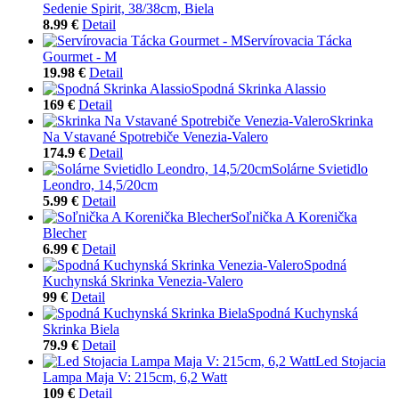
Sedenie Spirit, 38/38cm, Biela
8.99 €
Detail
Servírovacia Tácka
Gourmet - M
19.98 €
Detail
Spodná Skrinka Alassio
169 €
Detail
Skrinka
Na Vstavané Spotrebiče Venezia-Valero
174.9 €
Detail
Solárne Svietidlo
Leondro, 14,5/20cm
5.99 €
Detail
Soľnička A Korenička
Blecher
6.99 €
Detail
Spodná
Kuchynská Skrinka Venezia-Valero
99 €
Detail
Spodná Kuchynská
Skrinka Biela
79.9 €
Detail
Led Stojacia
Lampa Maja V: 215cm, 6,2 Watt
109 €
Detail