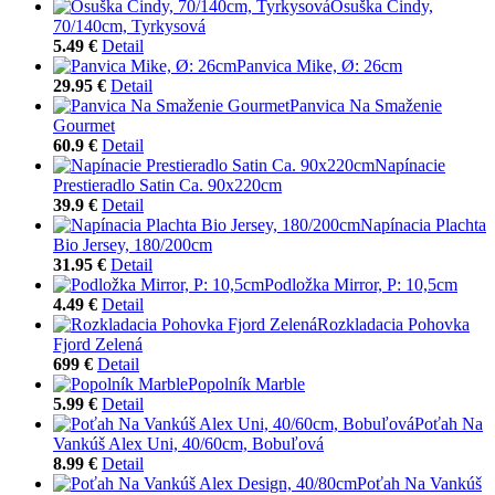
Osuška Cindy,
70/140cm, Tyrkysová
5.49 €
Detail
Panvica Mike, Ø: 26cm
29.95 €
Detail
Panvica Na Smaženie
Gourmet
60.9 €
Detail
Napínacie
Prestieradlo Satin Ca. 90x220cm
39.9 €
Detail
Napínacia Plachta
Bio Jersey, 180/200cm
31.95 €
Detail
Podložka Mirror, P: 10,5cm
4.49 €
Detail
Rozkladacia Pohovka
Fjord Zelená
699 €
Detail
Popolník Marble
5.99 €
Detail
Poťah Na
Vankúš Alex Uni, 40/60cm, Bobuľová
8.99 €
Detail
Poťah Na Vankúš