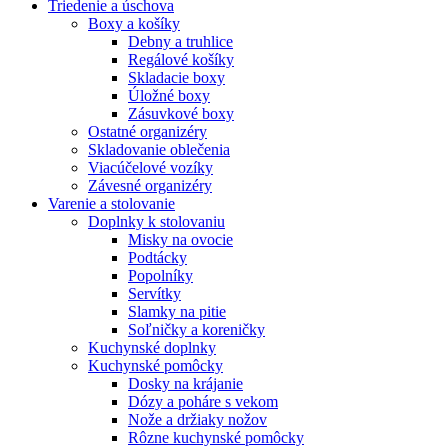
Triedenie a úschova
Boxy a košíky
Debny a truhlice
Regálové košíky
Skladacie boxy
Úložné boxy
Zásuvkové boxy
Ostatné organizéry
Skladovanie oblečenia
Viacúčelové vozíky
Závesné organizéry
Varenie a stolovanie
Doplnky k stolovaniu
Misky na ovocie
Podtácky
Popolníky
Servítky
Slamky na pitie
Soľničky a koreničky
Kuchynské doplnky
Kuchynské pomôcky
Dosky na krájanie
Dózy a poháre s vekom
Nože a držiaky nožov
Rôzne kuchynské pomôcky