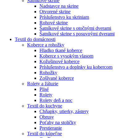
Šatníkové skrine
Nadstavce na skrine
Otvorené skrine
Príslušenstvo ku skriniam
Rohové skrine
Šatníkové skrine s otočnými dverami
Šatníkové skrine s posuvnými dverami
Textil do domácnosti
Koberce a rohožky
Hladko tkané koberce
Koberce s vysokým vlasom
Kožušinové koberce
Príslušenstvo a doplnky ku kobercom
Rohožky
Zošívané koberce
Rolety a žáluzie
Plisé
Rolety
Rolety deň a noc
Textil do kuchyne
Chňapky, utierky, zástery
Obrusy
Poťahy na stoličky
Prestieranie
Textil do kúpeľne