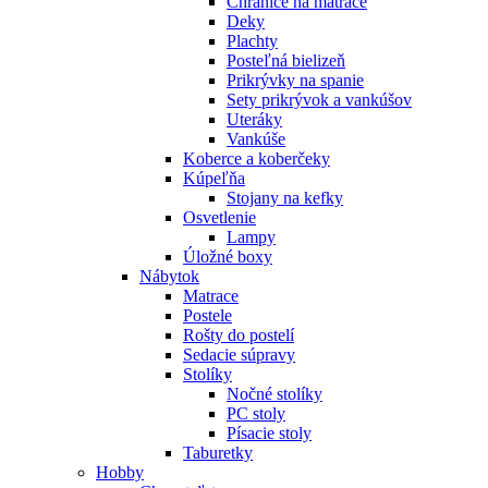
Chrániče na matrace
Deky
Plachty
Posteľná bielizeň
Prikrývky na spanie
Sety prikrývok a vankúšov
Uteráky
Vankúše
Koberce a koberčeky
Kúpeľňa
Stojany na kefky
Osvetlenie
Lampy
Úložné boxy
Nábytok
Matrace
Postele
Rošty do postelí
Sedacie súpravy
Stolíky
Nočné stolíky
PC stoly
Písacie stoly
Taburetky
Hobby