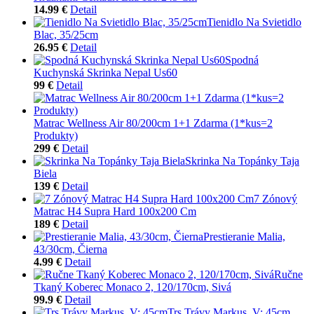
14.99 €
Detail
Tienidlo Na Svietidlo
Blac, 35/25cm
26.95 €
Detail
Spodná
Kuchynská Skrinka Nepal Us60
99 €
Detail
Matrac Wellness Air 80/200cm 1+1 Zdarma (1*kus=2
Produkty)
299 €
Detail
Skrinka Na Topánky Taja
Biela
139 €
Detail
7 Zónový
Matrac H4 Supra Hard 100x200 Cm
189 €
Detail
Prestieranie Malia,
43/30cm, Čierna
4.99 €
Detail
Ručne
Tkaný Koberec Monaco 2, 120/170cm, Sivá
99.9 €
Detail
Trs Trávy Markus, V: 45cm