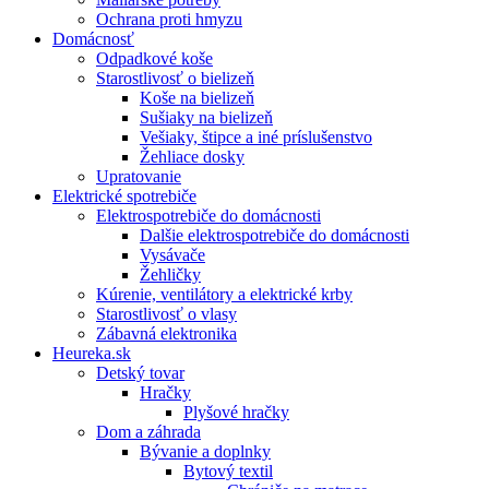
Ochrana proti hmyzu
Domácnosť
Odpadkové koše
Starostlivosť o bielizeň
Koše na bielizeň
Sušiaky na bielizeň
Vešiaky, štipce a iné príslušenstvo
Žehliace dosky
Upratovanie
Elektrické spotrebiče
Elektrospotrebiče do domácnosti
Dalšie elektrospotrebiče do domácnosti
Vysávače
Žehličky
Kúrenie, ventilátory a elektrické krby
Starostlivosť o vlasy
Zábavná elektronika
Heureka.sk
Detský tovar
Hračky
Plyšové hračky
Dom a záhrada
Bývanie a doplnky
Bytový textil