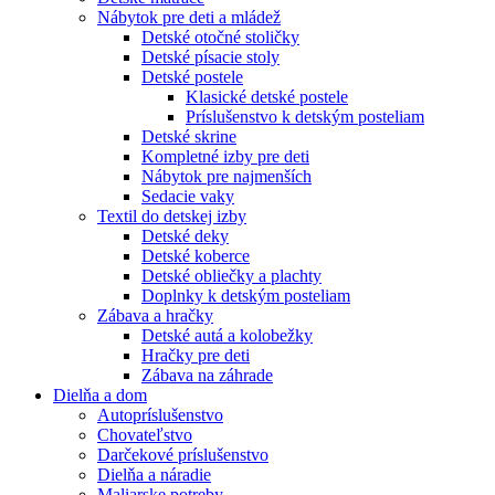
Nábytok pre deti a mládež
Detské otočné stoličky
Detské písacie stoly
Detské postele
Klasické detské postele
Príslušenstvo k detským posteliam
Detské skrine
Kompletné izby pre deti
Nábytok pre najmenších
Sedacie vaky
Textil do detskej izby
Detské deky
Detské koberce
Detské obliečky a plachty
Doplnky k detským posteliam
Zábava a hračky
Detské autá a kolobežky
Hračky pre deti
Zábava na záhrade
Dielňa a dom
Autopríslušenstvo
Chovateľstvo
Darčekové príslušenstvo
Dielňa a náradie
Maliarske potreby