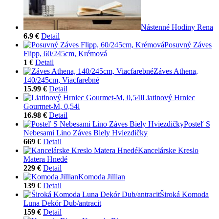
Nástenné Hodiny Rena
6.9 €
Detail
Posuvný Záves
Flipp, 60/245cm, Krémová
1 €
Detail
Záves Athena,
140/245cm, Viacfarebné
15.99 €
Detail
Liatinový Hrniec
Gourmet-M, 0,54l
16.98 €
Detail
Posteľ S
Nebesami Lino Záves Biely Hviezdičky
669 €
Detail
Kancelárske Kreslo
Matera Hnedé
229 €
Detail
Komoda Jillian
139 €
Detail
Široká Komoda
Luna Dekór Dub/antracit
159 €
Detail