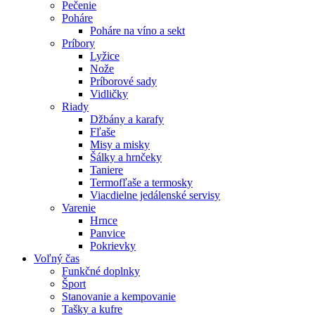
Pečenie
Poháre
Poháre na víno a sekt
Príbory
Lyžice
Nože
Príborové sady
Vidličky
Riady
Džbány a karafy
Fľaše
Misy a misky
Šálky a hrnčeky
Taniere
Termofľaše a termosky
Viacdielne jedálenské servisy
Varenie
Hrnce
Panvice
Pokrievky
Voľný čas
Funkčné doplnky
Šport
Stanovanie a kempovanie
Tašky a kufre