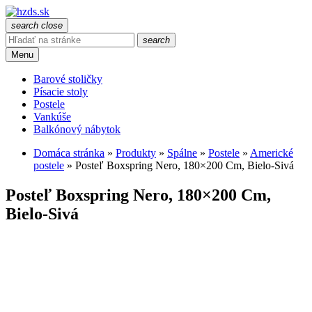
search
close
search
Menu
Barové stoličky
Písacie stoly
Postele
Vankúše
Balkónový nábytok
Domáca stránka
»
Produkty
»
Spálne
»
Postele
»
Americké
postele
»
Posteľ Boxspring Nero, 180×200 Cm, Bielo-Sivá
Posteľ Boxspring Nero, 180×200 Cm,
Bielo-Sivá