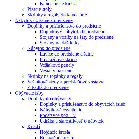
Kancelárske kreslá
Písacie stoly
Skrinky a regály do kancelárie
Nábytok do šatne a predsiene
Doplnky a príslušenstvo do predsiene
Doplnkový nábytok do predsiene
Stojany a vozíky na šaty do predsiene
Stojany na dáždníky
Nábytok do predsiene
Lavice do predsiene a šatne
Predsieňové skrine
Vešiakové panely
Vešiaky na stenu
Skrinky na topánky a regály
Vešiakové steny a predsieňové zostavy
Zrkadlá do predsiene
Obývacie izby
Doplnky do obývačky
Doplnky a príslušenstvo do obývacích izieb
Nábytkové osvetlenie
Podstavce pod TV
Údržba a starostlivosť o nábytok
Kreslá
Hojdacie kreslá
Relaxačné kreslá