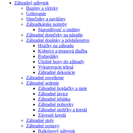
Záhradný nábytok
Bazény a vírivky
Grilovanie
Slnečníky a pavilóny
Záhradkárske potreby
Starostlivosť o rastliny
Záhradné domčeky na náradie
Záhradné doplnky a príslušenstvo
Hračky na záhradu
Koberce a terasová dlažba
Podsedáky
Úložné boxy do záhrady
Vykurovacie telesá
Záhradné dekorácie
Záhradné osvetlenie
Záhradné sedenie
Záhradné hojdačky a siete
Záhradné lavice
Záhradné lehátka
Záhradné pohovky
Záhradné stoličky a kreslá
Závesné kreslá
Záhradné stoly
Záhradné zostavy
Balkónový nábytok