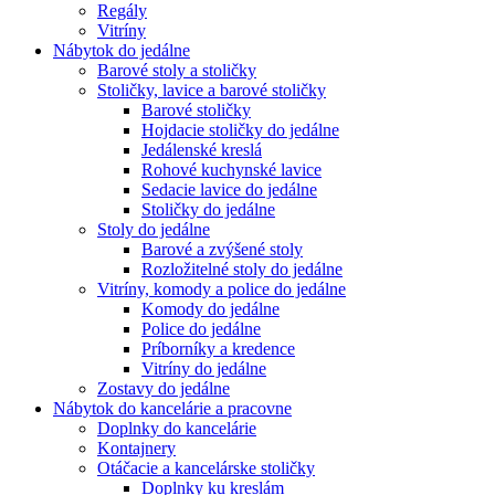
Regály
Vitríny
Nábytok do jedálne
Barové stoly a stoličky
Stoličky, lavice a barové stoličky
Barové stoličky
Hojdacie stoličky do jedálne
Jedálenské kreslá
Rohové kuchynské lavice
Sedacie lavice do jedálne
Stoličky do jedálne
Stoly do jedálne
Barové a zvýšené stoly
Rozložitelné stoly do jedálne
Vitríny, komody a police do jedálne
Komody do jedálne
Police do jedálne
Príborníky a kredence
Vitríny do jedálne
Zostavy do jedálne
Nábytok do kancelárie a pracovne
Doplnky do kancelárie
Kontajnery
Otáčacie a kancelárske stoličky
Doplnky ku kreslám