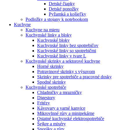
Detské čiapky
Detské ponožky
Pyžamká a košieľky
Podložky a stojany k notebookom
Kuchyne
Kuchyne na mieru
Kuchynské linky a bloky
Kuchynské bloky
Kuchynské linky bez spotrebičov
Kuchynské linky so spotrebičmi
Kuchynské linky v tvare L
Kuchynské skrinky a sektorové kuchyne
Horné skrinky
Potravinové skrinky s výsuvom
Skrinky pre spotrebiče a pracovné dosky
Spodné skrinky
Kuchynské spotrebiče
Chladničky a mrazničky
Digestory
Fritézy
Kávovary a varné kanvice
Mikrovlnné rúry a minipekárne
Ostatné kuchynské elektrospotrebiče
Šejkre a mixéry
Sporáky a rúry