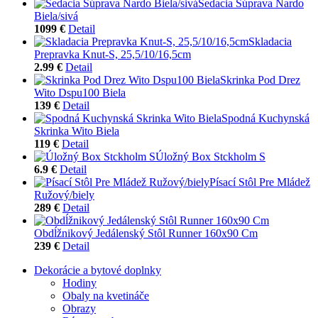
Sedacia Súprava Nardo
Biela/sivá
1099 €
Detail
Skladacia
Prepravka Knut-S, 25,5/10/16,5cm
2.99 €
Detail
Skrinka Pod Drez
Wito Dspu100 Biela
139 €
Detail
Spodná Kuchynská
Skrinka Wito Biela
119 €
Detail
Úložný Box Stckholm S
6.9 €
Detail
Písací Stôl Pre Mládež
Ružový/biely
289 €
Detail
Obdĺžnikový Jedálenský Stôl Runner 160x90 Cm
239 €
Detail
Dekorácie a bytové doplnky
Hodiny
Obaly na kvetináče
Obrazy