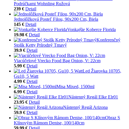
Podrúčkami Wohnling Ružová
239 €
Detail
Jednolôžková Posteľ Filou, 90x200 Cm, Biela
145 €
Detail
Vonkajšie Koberce Florida
19.98 €
Detail
Konferenčný
Stolík Ketty Prírodný Tmavý
39.9 €
Detail
Viacúčelové Vrecko Food Bag Onion, V: 22cm
5.99 €
Detail
Led Žiarovka 10705,
Gu10, 5 Watt
4.99 €
Detail
Misa Mixed, 1500ml
6.99 €
Detail
Nástenný Regál Elke Elr01
23.95 €
Detail
Nástenný Regál Arizona
59.9 €
Detail
Obraz S
Klínovým Rámom Denise, 100/140cm
59.99 €
Detail