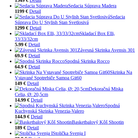
1549 €
Detail
Sedacia Súprava Madera
1199 €
Detail
Sedacia
Súprava Do U Stylish Stan Svetlosivá
1299 €
Detail
Skladací Box Elli,
33/33/32cm
5.99 €
Detail
Závesná Skrinka Avensis 301
69.9 €
Detail
Spodná Skrinka Rocco
64.9 €
Detail
Skrinka Na
Vstavané Spotrebiče Samoa Git60
149 €
Detail
Dekoračná Miska
Celia, Ø: 20,5cm
14.99 €
Detail
Spodná
Kuchynská Skrinka Venezia-Valero
144.9 €
Detail
Basketbalový Kôš Shootin
189 €
Detail
Stolička Svenja I