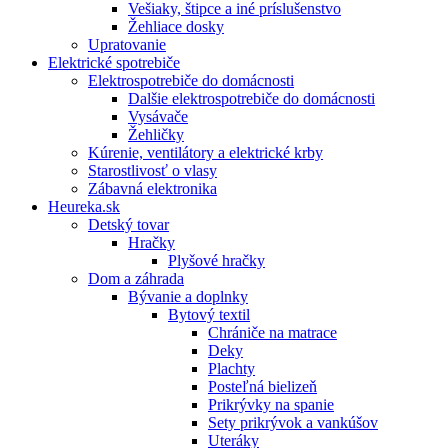
Vešiaky, štipce a iné príslušenstvo
Žehliace dosky
Upratovanie
Elektrické spotrebiče
Elektrospotrebiče do domácnosti
Dalšie elektrospotrebiče do domácnosti
Vysávače
Žehličky
Kúrenie, ventilátory a elektrické krby
Starostlivosť o vlasy
Zábavná elektronika
Heureka.sk
Detský tovar
Hračky
Plyšové hračky
Dom a záhrada
Bývanie a doplnky
Bytový textil
Chrániče na matrace
Deky
Plachty
Posteľná bielizeň
Prikrývky na spanie
Sety prikrývok a vankúšov
Uteráky