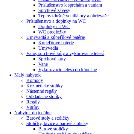
Príslušenstvo k sprchám a vaniam
Sprchové závesy
Teplovzdušné ventilátory a ohrievače
Príslušenstvo a doplnky na WC
Doplnky na WC
WC predložky
Umývadlá a kúpeľňové batérie
Kúpeľňové batérie
Umývadlá
Vane, sprchové kúty a vykurovacie telesá
Sprchové kúty
Vane
Vykurovacie telesá do kúpeľne
Malý nábytok
Komody
Kozmetické stolíky
Nástenné regály
Odkladacie stolíky
Regály
Vitríny
Nábytok do jedálne
Barové stoly a stoličky
Stoličky, lavice a barové stoličky
Barové stoličky