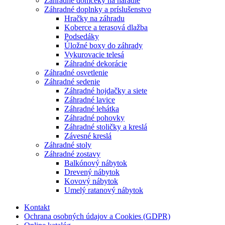
Záhradné domčeky na náradie
Záhradné doplnky a príslušenstvo
Hračky na záhradu
Koberce a terasová dlažba
Podsedáky
Úložné boxy do záhrady
Vykurovacie telesá
Záhradné dekorácie
Záhradné osvetlenie
Záhradné sedenie
Záhradné hojdačky a siete
Záhradné lavice
Záhradné lehátka
Záhradné pohovky
Záhradné stoličky a kreslá
Závesné kreslá
Záhradné stoly
Záhradné zostavy
Balkónový nábytok
Drevený nábytok
Kovový nábytok
Umelý ratanový nábytok
Kontakt
Ochrana osobných údajov a Cookies (GDPR)