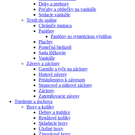
Deky a prehozy
Poťahy a obliečky na vankúše
Sedacie vankúše
Textil do spálne
Chrániče matraca
Paplóny
Paplóny so syntetickou výplňou
Plachty
Posteľná bielizeň
Sada lôžkovín
Vankúše
Závesy a záclony
Garniže a tyče na záclony
Hotové závesy
Príslušenstvo k závesom
Strapcové a nitkové záclony
Záclony
Zatemňovacie závesy
Triedenie a úschova
Boxy a košíky
Debny a truhlice
Regálové košíky
Skladacie boxy
Úložné boxy
Zásuvkové boxy