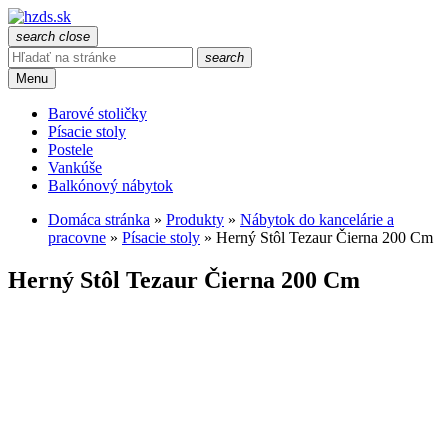
search
close
search
Menu
Barové stoličky
Písacie stoly
Postele
Vankúše
Balkónový nábytok
Domáca stránka
»
Produkty
»
Nábytok do kancelárie a
pracovne
»
Písacie stoly
»
Herný Stôl Tezaur Čierna 200 Cm
Herný Stôl Tezaur Čierna 200 Cm