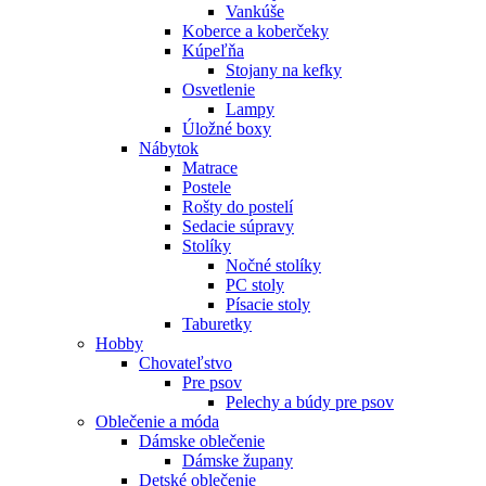
Vankúše
Koberce a koberčeky
Kúpeľňa
Stojany na kefky
Osvetlenie
Lampy
Úložné boxy
Nábytok
Matrace
Postele
Rošty do postelí
Sedacie súpravy
Stolíky
Nočné stolíky
PC stoly
Písacie stoly
Taburetky
Hobby
Chovateľstvo
Pre psov
Pelechy a búdy pre psov
Oblečenie a móda
Dámske oblečenie
Dámske župany
Detské oblečenie