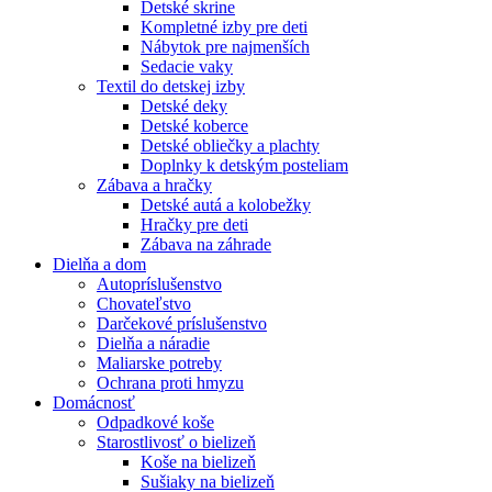
Detské skrine
Kompletné izby pre deti
Nábytok pre najmenších
Sedacie vaky
Textil do detskej izby
Detské deky
Detské koberce
Detské obliečky a plachty
Doplnky k detským posteliam
Zábava a hračky
Detské autá a kolobežky
Hračky pre deti
Zábava na záhrade
Dielňa a dom
Autopríslušenstvo
Chovateľstvo
Darčekové príslušenstvo
Dielňa a náradie
Maliarske potreby
Ochrana proti hmyzu
Domácnosť
Odpadkové koše
Starostlivosť o bielizeň
Koše na bielizeň
Sušiaky na bielizeň