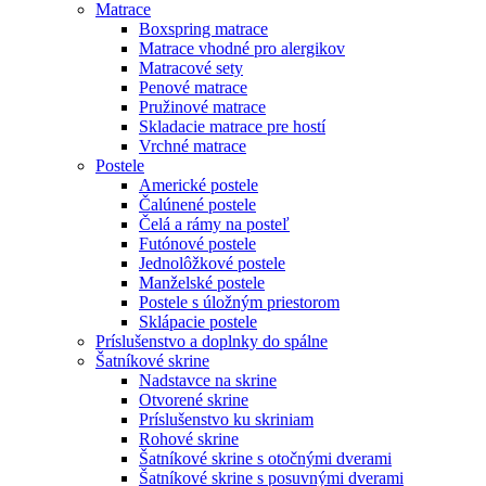
Matrace
Boxspring matrace
Matrace vhodné pro alergikov
Matracové sety
Penové matrace
Pružinové matrace
Skladacie matrace pre hostí
Vrchné matrace
Postele
Americké postele
Čalúnené postele
Čelá a rámy na posteľ
Futónové postele
Jednolôžkové postele
Manželské postele
Postele s úložným priestorom
Sklápacie postele
Príslušenstvo a doplnky do spálne
Šatníkové skrine
Nadstavce na skrine
Otvorené skrine
Príslušenstvo ku skriniam
Rohové skrine
Šatníkové skrine s otočnými dverami
Šatníkové skrine s posuvnými dverami