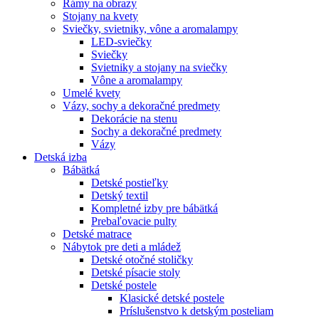
Rámy na obrazy
Stojany na kvety
Sviečky, svietniky, vône a aromalampy
LED-sviečky
Sviečky
Svietniky a stojany na sviečky
Vône a aromalampy
Umelé kvety
Vázy, sochy a dekoračné predmety
Dekorácie na stenu
Sochy a dekoračné predmety
Vázy
Detská izba
Bábätká
Detské postieľky
Detský textil
Kompletné izby pre bábätká
Prebaľovacie pulty
Detské matrace
Nábytok pre deti a mládež
Detské otočné stoličky
Detské písacie stoly
Detské postele
Klasické detské postele
Príslušenstvo k detským posteliam