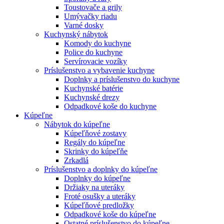
Toustovače a grily
Umývačky riadu
Varné dosky
Kuchynský nábytok
Komody do kuchyne
Police do kuchyne
Servírovacie vozíky
Príslušenstvo a vybavenie kuchyne
Doplnky a príslušenstvo do kuchyne
Kuchynské batérie
Kuchynské drezy
Odpadkové koše do kuchyne
Kúpeľne
Nábytok do kúpeľne
Kúpeľňové zostavy
Regály do kúpeľne
Skrinky do kúpeľňe
Zrkadlá
Príslušenstvo a doplnky do kúpeľne
Doplnky do kúpeľne
Držiaky na uteráky
Froté osušky a uteráky
Kúpeľňové predložky
Odpadkové koše do kúpeľne
Ostatné príslušenstvo do kúpeľne