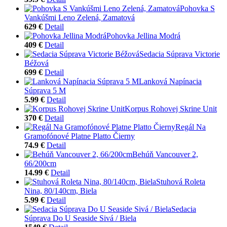
Pohovka S
Vankúšmi Leno Zelená, Zamatová
629 €
Detail
Pohovka Jellina Modrá
409 €
Detail
Sedacia Súprava Victorie
Béžová
699 €
Detail
Lanková Napínacia
Súprava 5 M
5.99 €
Detail
Korpus Rohovej Skrine Unit
370 €
Detail
Regál Na
Gramofónové Platne Platto Čierny
74.9 €
Detail
Behúň Vancouver 2,
66/200cm
14.99 €
Detail
Stuhová Roleta
Nina, 80/140cm, Biela
5.99 €
Detail
Sedacia
Súprava Do U Seaside Sivá / Biela