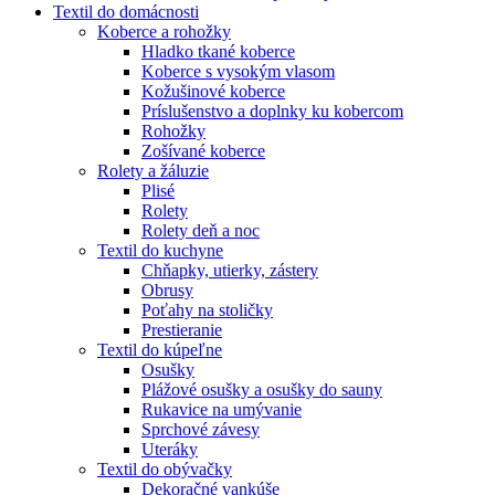
Textil do domácnosti
Koberce a rohožky
Hladko tkané koberce
Koberce s vysokým vlasom
Kožušinové koberce
Príslušenstvo a doplnky ku kobercom
Rohožky
Zošívané koberce
Rolety a žáluzie
Plisé
Rolety
Rolety deň a noc
Textil do kuchyne
Chňapky, utierky, zástery
Obrusy
Poťahy na stoličky
Prestieranie
Textil do kúpeľne
Osušky
Plážové osušky a osušky do sauny
Rukavice na umývanie
Sprchové závesy
Uteráky
Textil do obývačky
Dekoračné vankúše