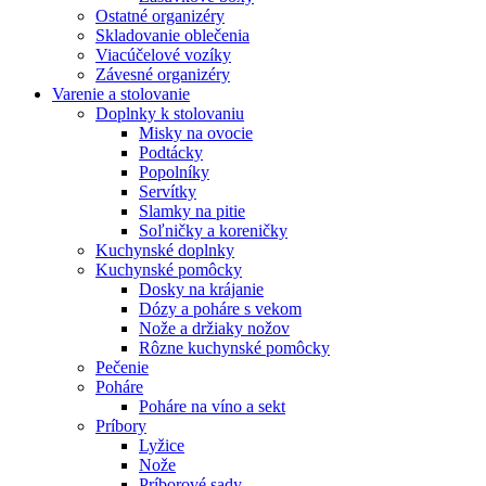
Ostatné organizéry
Skladovanie oblečenia
Viacúčelové vozíky
Závesné organizéry
Varenie a stolovanie
Doplnky k stolovaniu
Misky na ovocie
Podtácky
Popolníky
Servítky
Slamky na pitie
Soľničky a koreničky
Kuchynské doplnky
Kuchynské pomôcky
Dosky na krájanie
Dózy a poháre s vekom
Nože a držiaky nožov
Rôzne kuchynské pomôcky
Pečenie
Poháre
Poháre na víno a sekt
Príbory
Lyžice
Nože
Príborové sady