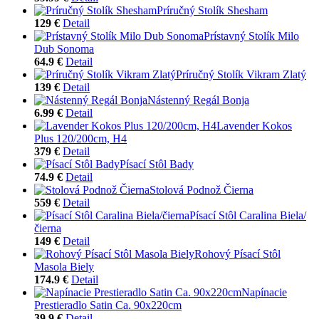
Príručný Stolík Shesham
129 €
Detail
Prístavný Stolík Milo
Dub Sonoma
64.9 €
Detail
Príručný Stolík Vikram Zlatý
139 €
Detail
Nástenný Regál Bonja
6.99 €
Detail
Lavender Kokos
Plus 120/200cm, H4
379 €
Detail
Písací Stôl Bady
74.9 €
Detail
Stolová Podnož Čierna
559 €
Detail
Písací Stôl Caralina Biela/
čierna
149 €
Detail
Rohový Písací Stôl
Masola Biely
174.9 €
Detail
Napínacie
Prestieradlo Satin Ca. 90x220cm
39.9 €
Detail