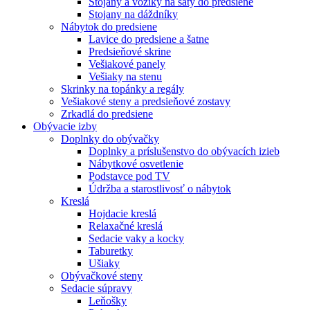
Stojany a vozíky na šaty do predsiene
Stojany na dáždníky
Nábytok do predsiene
Lavice do predsiene a šatne
Predsieňové skrine
Vešiakové panely
Vešiaky na stenu
Skrinky na topánky a regály
Vešiakové steny a predsieňové zostavy
Zrkadlá do predsiene
Obývacie izby
Doplnky do obývačky
Doplnky a príslušenstvo do obývacích izieb
Nábytkové osvetlenie
Podstavce pod TV
Údržba a starostlivosť o nábytok
Kreslá
Hojdacie kreslá
Relaxačné kreslá
Sedacie vaky a kocky
Taburetky
Ušiaky
Obývačkové steny
Sedacie súpravy
Leňošky