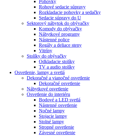
Pohovky
Rohové sedacie súpravy
Rozkladacie pohovky a sedačky
Sedacie súpravy do U
Sektorový nábytok do obývačky
Komody do obývačky
Nábytkové programy
Nástenné police
Regály a deliace steny
Vitríny
Stolíky do obývačky
Odkladacie stolíky
TV a audio stolíky
Osvetlenie, lampy a svetlá
Dekoračné a vianočné osvetlenie
Dekoračné osvetlenie
Nábytkové osvetlenie
Osvetlenie do interiéru
Bodové a LED svetlá
Nástenné osvetlenie
Nočné lampy
Stojacie lampy
Stolné lampy
Stropné osvetlenie
Závesné osvetlenie