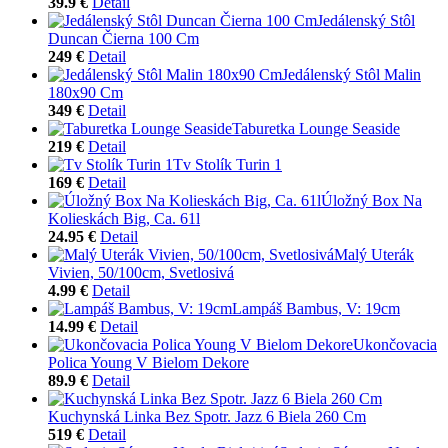
39.9 €
Detail
Jedálenský Stôl
Duncan Čierna 100 Cm
249 €
Detail
Jedálenský Stôl Malin
180x90 Cm
349 €
Detail
Taburetka Lounge Seaside
219 €
Detail
Tv Stolík Turin 1
169 €
Detail
Úložný Box Na
Kolieskách Big, Ca. 61l
24.95 €
Detail
Malý Uterák
Vivien, 50/100cm, Svetlosivá
4.99 €
Detail
Lampáš Bambus, V: 19cm
14.99 €
Detail
Ukončovacia
Polica Young V Bielom Dekore
89.9 €
Detail
Kuchynská Linka Bez Spotr. Jazz 6 Biela 260 Cm
519 €
Detail