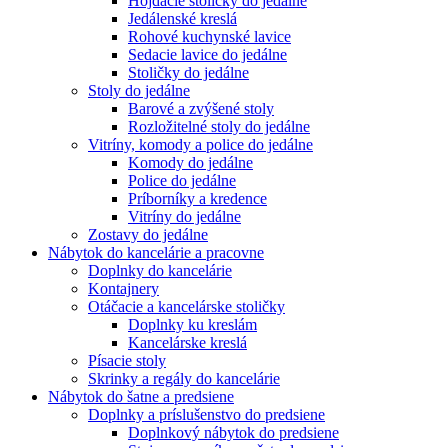
Hojdacie stoličky do jedálne
Jedálenské kreslá
Rohové kuchynské lavice
Sedacie lavice do jedálne
Stoličky do jedálne
Stoly do jedálne
Barové a zvýšené stoly
Rozložitelné stoly do jedálne
Vitríny, komody a police do jedálne
Komody do jedálne
Police do jedálne
Príborníky a kredence
Vitríny do jedálne
Zostavy do jedálne
Nábytok do kancelárie a pracovne
Doplnky do kancelárie
Kontajnery
Otáčacie a kancelárske stoličky
Doplnky ku kreslám
Kancelárske kreslá
Písacie stoly
Skrinky a regály do kancelárie
Nábytok do šatne a predsiene
Doplnky a príslušenstvo do predsiene
Doplnkový nábytok do predsiene