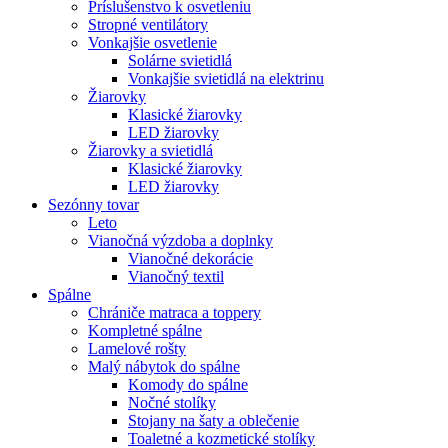
Príslušenstvo k osvetleniu
Stropné ventilátory
Vonkajšie osvetlenie
Solárne svietidlá
Vonkajšie svietidlá na elektrinu
Žiarovky
Klasické žiarovky
LED žiarovky
Žiarovky a svietidlá
Klasické žiarovky
LED žiarovky
Sezónny tovar
Leto
Vianočná výzdoba a doplnky
Vianočné dekorácie
Vianočný textil
Spálne
Chrániče matraca a toppery
Kompletné spálne
Lamelové rošty
Malý nábytok do spálne
Komody do spálne
Nočné stolíky
Stojany na šaty a oblečenie
Toaletné a kozmetické stolíky