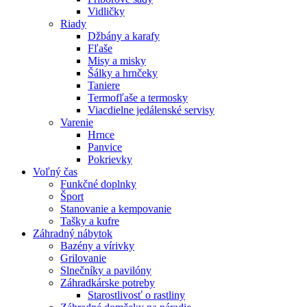
Vidličky
Riady
Džbány a karafy
Fľaše
Misy a misky
Šálky a hrnčeky
Taniere
Termofľaše a termosky
Viacdielne jedálenské servisy
Varenie
Hrnce
Panvice
Pokrievky
Voľný čas
Funkčné doplnky
Šport
Stanovanie a kempovanie
Tašky a kufre
Záhradný nábytok
Bazény a vírivky
Grilovanie
Slnečníky a pavilóny
Záhradkárske potreby
Starostlivosť o rastliny