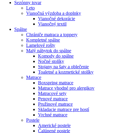
Sezónny tovar
Leto
Vianočná výzdoba a doplnky
Vianočné dekorácie
Vianočný textil
Spálne
Chrániče matraca a toppery
Kompletné spálne
Lamelové rošty
Malý nábytok do spálne
Komody do spálne
Nočné stolíky
Stojany na šaty a oblečenie
Toaletné a kozmetické stolíky
Matrace
Boxspring matrace
Matrace vhodné pro alergikov
Matracové sety
Penové matrace
Pružinové matrace
Skladacie matrace pre hostí
Vrchné matrace
Postele
Americké postele
Čalúnené postele