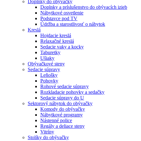
Doplnky do obývačky
Doplnky a príslušenstvo do obývacích izieb
Nábytkové osvetlenie
Podstavce pod TV
Údržba a starostlivosť o nábytok
Kreslá
Hojdacie kreslá
Relaxačné kreslá
Sedacie vaky a kocky
Taburetky
Ušiaky
Obývačkové steny
Sedacie súpravy
Leňošky
Pohovky
Rohové sedacie súpravy
Rozkladacie pohovky a sedačky
Sedacie súpravy do U
Sektorový nábytok do obývačky
Komody do obývačky
Nábytkové programy
Nástenné police
Regály a deliace steny
Vitríny
Stolíky do obývačky