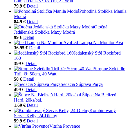
Lampa Hans V: 181cm, 22 Watt
79.9 €
Detail
Pohodlná Stolička Manila
Modrá
84.9 €
Detail
Otočná
Jedálenská Stolička Maxy Modrá
99 €
Detail
Led Lampa Na Monitor Ava
36.95 €
Detail
Jedálenský Stôl Rockford
160
399 €
Detail
Stropné Svietidlo
Tiril, Ø: 50cm, 40 Watt
50 €
Detail
Sedacia Súprava Parga
499 €
Detail
Štipce Na Bielizeň
Hard, 20ks/bal.
1.69 €
Detail
Kombinovaný
Servis Kelly, 24-Dielny
59.9 €
Detail
Vitrína Provence