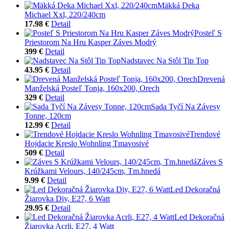
Mäkká Deka
Michael Xxl, 220/240cm
17.98 €
Detail
Posteľ S
Priestorom Na Hru Kasper Záves Modrý
399 €
Detail
Nadstavec Na Stôl Tip Top
43.95 €
Detail
Drevená
Manželská Posteľ Tonja, 160x200, Orech
329 €
Detail
Sada Tyčí Na Závesy
Tonne, 120cm
12.99 €
Detail
Trendové
Hojdacie Kreslo Wohnling Tmavosivé
509 €
Detail
Záves S
Krúžkami Velours, 140/245cm, Tm.hnedá
9.99 €
Detail
Led Dekoračná
Žiarovka Diy, E27, 6 Watt
29.95 €
Detail
Led Dekoračná
Žiarovka Acrli, E27, 4 Watt