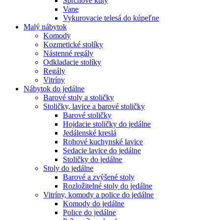
Sprchové kúty
Vane
Vykurovacie telesá do kúpeľne
Malý nábytok
Komody
Kozmetické stolíky
Nástenné regály
Odkladacie stolíky
Regály
Vitríny
Nábytok do jedálne
Barové stoly a stoličky
Stoličky, lavice a barové stoličky
Barové stoličky
Hojdacie stoličky do jedálne
Jedálenské kreslá
Rohové kuchynské lavice
Sedacie lavice do jedálne
Stoličky do jedálne
Stoly do jedálne
Barové a zvýšené stoly
Rozložitelné stoly do jedálne
Vitríny, komody a police do jedálne
Komody do jedálne
Police do jedálne