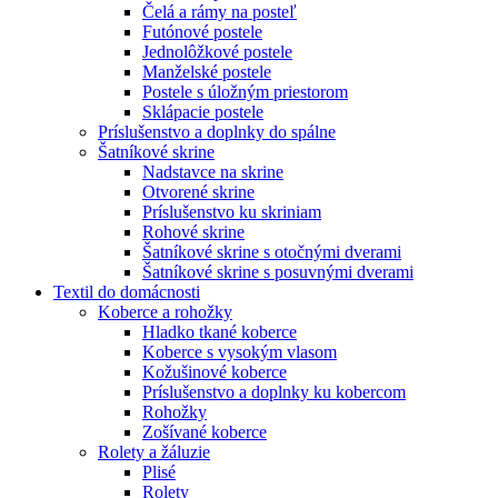
Čelá a rámy na posteľ
Futónové postele
Jednolôžkové postele
Manželské postele
Postele s úložným priestorom
Sklápacie postele
Príslušenstvo a doplnky do spálne
Šatníkové skrine
Nadstavce na skrine
Otvorené skrine
Príslušenstvo ku skriniam
Rohové skrine
Šatníkové skrine s otočnými dverami
Šatníkové skrine s posuvnými dverami
Textil do domácnosti
Koberce a rohožky
Hladko tkané koberce
Koberce s vysokým vlasom
Kožušinové koberce
Príslušenstvo a doplnky ku kobercom
Rohožky
Zošívané koberce
Rolety a žáluzie
Plisé
Rolety