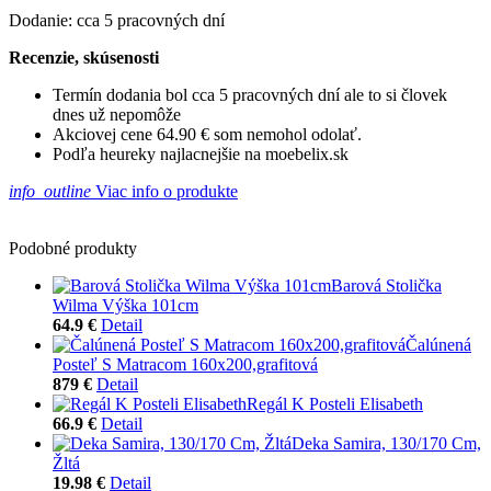
Dodanie: cca 5 pracovných dní
Recenzie, skúsenosti
Termín dodania bol cca 5 pracovných dní ale to si človek
dnes už nepomôže
Akciovej cene 64.90 € som nemohol odolať.
Podľa heureky najlacnejšie na moebelix.sk
info_outline
Viac info o produkte
Podobné produkty
Barová Stolička
Wilma Výška 101cm
64.9 €
Detail
Čalúnená
Posteľ S Matracom 160x200,grafitová
879 €
Detail
Regál K Posteli Elisabeth
66.9 €
Detail
Deka Samira, 130/170 Cm,
Žltá
19.98 €
Detail