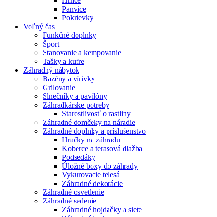
Hrnce
Panvice
Pokrievky
Voľný čas
Funkčné doplnky
Šport
Stanovanie a kempovanie
Tašky a kufre
Záhradný nábytok
Bazény a vírivky
Grilovanie
Slnečníky a pavilóny
Záhradkárske potreby
Starostlivosť o rastliny
Záhradné domčeky na náradie
Záhradné doplnky a príslušenstvo
Hračky na záhradu
Koberce a terasová dlažba
Podsedáky
Úložné boxy do záhrady
Vykurovacie telesá
Záhradné dekorácie
Záhradné osvetlenie
Záhradné sedenie
Záhradné hojdačky a siete