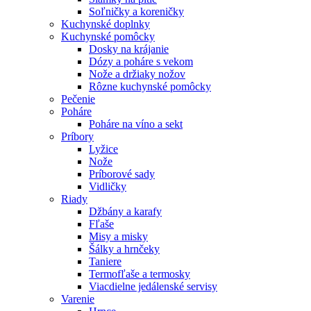
Soľničky a koreničky
Kuchynské doplnky
Kuchynské pomôcky
Dosky na krájanie
Dózy a poháre s vekom
Nože a držiaky nožov
Rôzne kuchynské pomôcky
Pečenie
Poháre
Poháre na víno a sekt
Príbory
Lyžice
Nože
Príborové sady
Vidličky
Riady
Džbány a karafy
Fľaše
Misy a misky
Šálky a hrnčeky
Taniere
Termofľaše a termosky
Viacdielne jedálenské servisy
Varenie