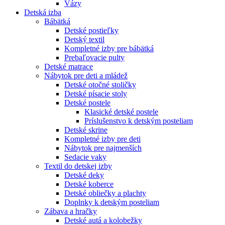
Vázy
Detská izba
Bábätká
Detské postieľky
Detský textil
Kompletné izby pre bábätká
Prebaľovacie pulty
Detské matrace
Nábytok pre deti a mládež
Detské otočné stoličky
Detské písacie stoly
Detské postele
Klasické detské postele
Príslušenstvo k detským posteliam
Detské skrine
Kompletné izby pre deti
Nábytok pre najmenších
Sedacie vaky
Textil do detskej izby
Detské deky
Detské koberce
Detské obliečky a plachty
Doplnky k detským posteliam
Zábava a hračky
Detské autá a kolobežky