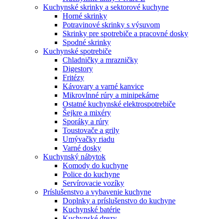
Kuchynské skrinky a sektorové kuchyne
Horné skrinky
Potravinové skrinky s výsuvom
Skrinky pre spotrebiče a pracovné dosky
Spodné skrinky
Kuchynské spotrebiče
Chladničky a mrazničky
Digestory
Fritézy
Kávovary a varné kanvice
Mikrovlnné rúry a minipekárne
Ostatné kuchynské elektrospotrebiče
Šejkre a mixéry
Sporáky a rúry
Toustovače a grily
Umývačky riadu
Varné dosky
Kuchynský nábytok
Komody do kuchyne
Police do kuchyne
Servírovacie vozíky
Príslušenstvo a vybavenie kuchyne
Doplnky a príslušenstvo do kuchyne
Kuchynské batérie
Kuchynské drezy