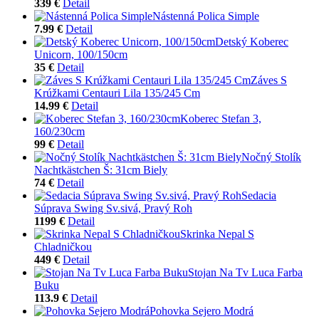
339 €
Detail
Nástenná Polica Simple
7.99 €
Detail
Detský Koberec
Unicorn, 100/150cm
35 €
Detail
Záves S
Krúžkami Centauri Lila 135/245 Cm
14.99 €
Detail
Koberec Stefan 3,
160/230cm
99 €
Detail
Nočný Stolík
Nachtkästchen Š: 31cm Biely
74 €
Detail
Sedacia
Súprava Swing Sv.sivá, Pravý Roh
1199 €
Detail
Skrinka Nepal S
Chladničkou
449 €
Detail
Stojan Na Tv Luca Farba
Buku
113.9 €
Detail
Pohovka Sejero Modrá