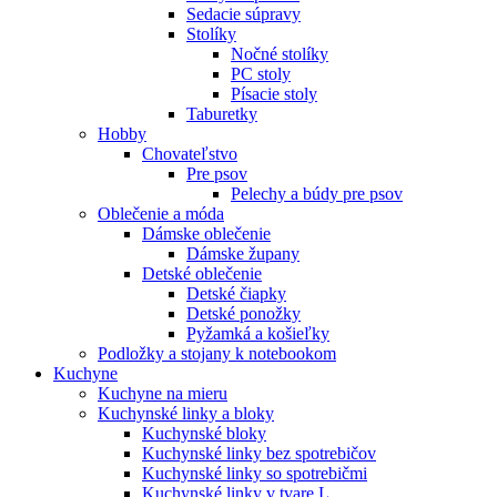
Sedacie súpravy
Stolíky
Nočné stolíky
PC stoly
Písacie stoly
Taburetky
Hobby
Chovateľstvo
Pre psov
Pelechy a búdy pre psov
Oblečenie a móda
Dámske oblečenie
Dámske župany
Detské oblečenie
Detské čiapky
Detské ponožky
Pyžamká a košieľky
Podložky a stojany k notebookom
Kuchyne
Kuchyne na mieru
Kuchynské linky a bloky
Kuchynské bloky
Kuchynské linky bez spotrebičov
Kuchynské linky so spotrebičmi
Kuchynské linky v tvare L