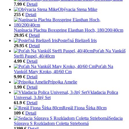
7.99 €
Detail
Obývacia Stena Mike
255 €
Detail
Napínacia Plachta Boxspring Elasthan Hoch, 180/200/40cm
29.95 €
Detail
Posteľná Bielizeň Iris
29.95 €
Detail
Poťah Na Vankúš
Steffi Paspel, 40/40cm
4.99 €
Detail
Poťah Na
Vankúš Mary Kroko, 40/60 Cm
9.99 €
Detail
Prípojka Amelie
1.99 €
Detail
Vkladacia Polica
Universal, 3-Jitý Set
61.9 €
Detail
Regál Fiona Šírka 80cm
109 €
Detail
Sedacia
Súprava S Rozkladom Coletta Strieborná
1399 €
Detail