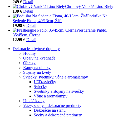
249 €
Detail
Chrbtový Vankúš Lino Biely
139 €
Detail
Poduška Na
Sedenie Fiona, 40/13cm, Žltá
19.98 €
Detail
Prestieranie Pablo,
35/45cm, Čierna
12.99 €
Detail
Dekorácie a bytové doplnky
Hodiny
Obaly na kvetináče
Obrazy
Rámy na obrazy
Stojany na kvety
Sviečky, svietniky, vône a aromalampy
LED-sviečky
Sviečky
Svietniky a stojany na sviečky
Vône a aromalampy
Umelé kvety
Vázy, sochy a dekoračné predmety
Dekorácie na stenu
Sochy a dekoračné predmety