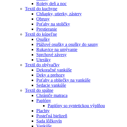
Rolety deň a noc
Textil do kuchyne
Chňapky, utierky, zástery
Obrusy
Poťahy na stoličky
Prestieranie
Textil do kúpeľne
Osušky
Plážové osušky a osušky do sauny
Rukavice na umývanie
Sprchové závesy
Uteráky
Textil do obývačky
Dekoračné vankúše
Deky a prehozy
Poťahy a obliečky na vankúše
Sedacie vankúše
Textil do spálne
Chrániče matraca
Paplóny
Paplóny so syntetickou výplňou
Plachty
Posteľná bielizeň
Sada lôžkovín
Vankúše