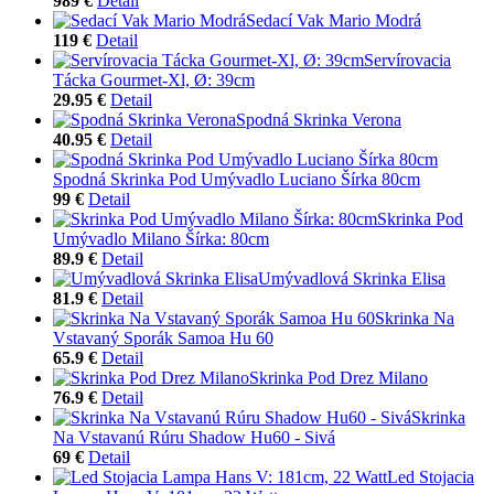
989 €
Detail
Sedací Vak Mario Modrá
119 €
Detail
Servírovacia
Tácka Gourmet-Xl, Ø: 39cm
29.95 €
Detail
Spodná Skrinka Verona
40.95 €
Detail
Spodná Skrinka Pod Umývadlo Luciano Šírka 80cm
99 €
Detail
Skrinka Pod
Umývadlo Milano Šírka: 80cm
89.9 €
Detail
Umývadlová Skrinka Elisa
81.9 €
Detail
Skrinka Na
Vstavaný Sporák Samoa Hu 60
65.9 €
Detail
Skrinka Pod Drez Milano
76.9 €
Detail
Skrinka
Na Vstavanú Rúru Shadow Hu60 - Sivá
69 €
Detail
Led Stojacia