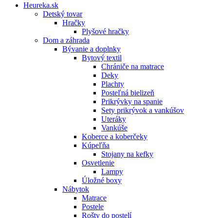
Heureka.sk
Detský tovar
Hračky
Plyšové hračky
Dom a záhrada
Bývanie a doplnky
Bytový textil
Chrániče na matrace
Deky
Plachty
Posteľná bielizeň
Prikrývky na spanie
Sety prikrývok a vankúšov
Uteráky
Vankúše
Koberce a koberčeky
Kúpeľňa
Stojany na kefky
Osvetlenie
Lampy
Úložné boxy
Nábytok
Matrace
Postele
Rošty do postelí