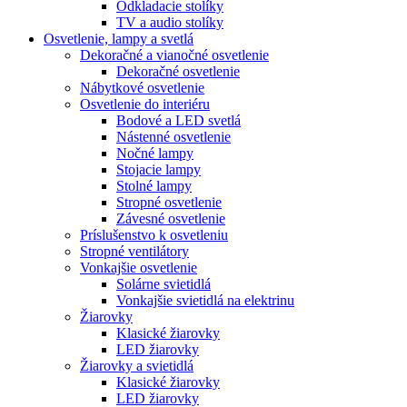
Odkladacie stolíky
TV a audio stolíky
Osvetlenie, lampy a svetlá
Dekoračné a vianočné osvetlenie
Dekoračné osvetlenie
Nábytkové osvetlenie
Osvetlenie do interiéru
Bodové a LED svetlá
Nástenné osvetlenie
Nočné lampy
Stojacie lampy
Stolné lampy
Stropné osvetlenie
Závesné osvetlenie
Príslušenstvo k osvetleniu
Stropné ventilátory
Vonkajšie osvetlenie
Solárne svietidlá
Vonkajšie svietidlá na elektrinu
Žiarovky
Klasické žiarovky
LED žiarovky
Žiarovky a svietidlá
Klasické žiarovky
LED žiarovky