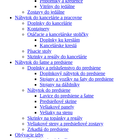
Príborníky a kredence
Vitríny do jedálne
Zostavy do jedálne
Nábytok do kancelárie a pracovne
Doplnky do kancelárie
Kontajnery
Otáčacie a kancelárske stoličky
Doplnky ku kreslám
Kancelárske kreslá
Písacie stoly
Skrinky a regály do kancelárie
Nábytok do šatne a predsiene
Doplnky a príslušenstvo do predsiene
Doplnkový nábytok do predsiene
Stojany a vozíky na šaty do predsiene
Stojany na dáždníky
Nábytok do predsiene
Lavice do predsiene a šatne
Predsieňové skrine
Vešiakové panely
Vešiaky na stenu
Skrinky na topánky a regály
Vešiakové steny a predsieňové zostavy
Zrkadlá do predsiene
Obývacie izby