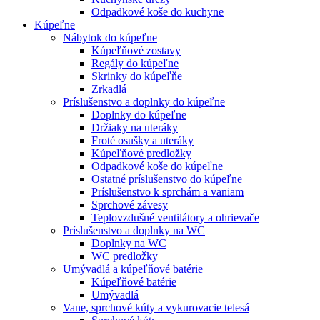
Odpadkové koše do kuchyne
Kúpeľne
Nábytok do kúpeľne
Kúpeľňové zostavy
Regály do kúpeľne
Skrinky do kúpeľňe
Zrkadlá
Príslušenstvo a doplnky do kúpeľne
Doplnky do kúpeľne
Držiaky na uteráky
Froté osušky a uteráky
Kúpeľňové predložky
Odpadkové koše do kúpeľne
Ostatné príslušenstvo do kúpeľne
Príslušenstvo k sprchám a vaniam
Sprchové závesy
Teplovzdušné ventilátory a ohrievače
Príslušenstvo a doplnky na WC
Doplnky na WC
WC predložky
Umývadlá a kúpeľňové batérie
Kúpeľňové batérie
Umývadlá
Vane, sprchové kúty a vykurovacie telesá