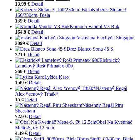
13.99 €
Detail
Koberec Stefan 3,
160/230cm, Biela
139 €
Detail
Komoda Vandol V3 Buk
164.9 €
Detail
Vstavaná Kuchyňa Singapur
3099 €
Detail
Drez Blanco Sona 45 S
221 €
Detail
Elektrický
Lamelový Rošt Primatex 900
569 €
Detail
Lyžica Karo
1.49 €
Detail
Nástenný Regál
Alex *cenový Trhák*
15 €
Detail
Nástenný Regál Piru
Sheesham
72.9 €
Detail
Obal Na Kvetináč
Mette-S, Ø: 12,5cm
4.49 €
Detail
Obrus Steffi, 80/80cm, Biela