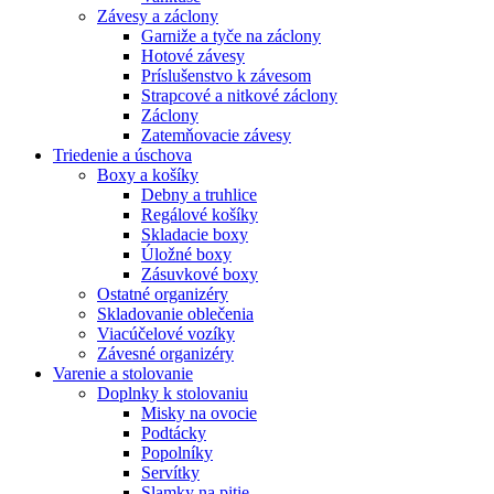
Závesy a záclony
Garniže a tyče na záclony
Hotové závesy
Príslušenstvo k závesom
Strapcové a nitkové záclony
Záclony
Zatemňovacie závesy
Triedenie a úschova
Boxy a košíky
Debny a truhlice
Regálové košíky
Skladacie boxy
Úložné boxy
Zásuvkové boxy
Ostatné organizéry
Skladovanie oblečenia
Viacúčelové vozíky
Závesné organizéry
Varenie a stolovanie
Doplnky k stolovaniu
Misky na ovocie
Podtácky
Popolníky
Servítky
Slamky na pitie