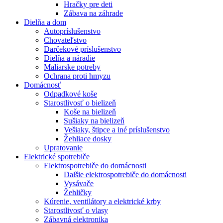
Hračky pre deti
Zábava na záhrade
Dielňa a dom
Autopríslušenstvo
Chovateľstvo
Darčekové príslušenstvo
Dielňa a náradie
Maliarske potreby
Ochrana proti hmyzu
Domácnosť
Odpadkové koše
Starostlivosť o bielizeň
Koše na bielizeň
Sušiaky na bielizeň
Vešiaky, štipce a iné príslušenstvo
Žehliace dosky
Upratovanie
Elektrické spotrebiče
Elektrospotrebiče do domácnosti
Dalšie elektrospotrebiče do domácnosti
Vysávače
Žehličky
Kúrenie, ventilátory a elektrické krby
Starostlivosť o vlasy
Zábavná elektronika