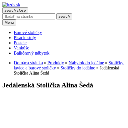
search
close
search
Menu
Barové stoličky
Písacie stoly
Postele
Vankúše
Balkónový nábytok
Domáca stránka
»
Produkty
»
Nábytok do jedálne
»
Stoličky,
lavice a barové stoličky
»
Stoličky do jedálne
»
Jedálenská
Stolička Alina Šedá
Jedálenská Stolička Alina Šedá