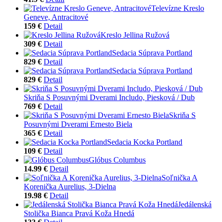
Televízne Kreslo
Geneve, Antracitové
159 €
Detail
Kreslo Jellina Ružová
309 €
Detail
Sedacia Súprava Portland
829 €
Detail
Sedacia Súprava Portland
829 €
Detail
Skriňa S Posuvnými Dverami Includo, Piesková / Dub
769 €
Detail
Skriňa S
Posuvnými Dverami Ernesto Biela
365 €
Detail
Sedacia Kocka Portland
109 €
Detail
Glóbus Columbus
14.99 €
Detail
Soľnička A
Korenička Aurelius, 3-Dielna
19.98 €
Detail
Jedálenská
Stolička Bianca Pravá Koža Hnedá