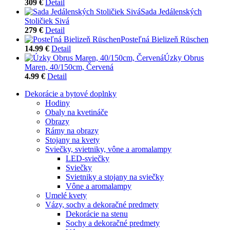
309 €
Detail
Sada Jedálenských
Stoličiek Sivá
279 €
Detail
Posteľná Bielizeň Rüschen
14.99 €
Detail
Úzky Obrus
Maren, 40/150cm, Červená
4.99 €
Detail
Dekorácie a bytové doplnky
Hodiny
Obaly na kvetináče
Obrazy
Rámy na obrazy
Stojany na kvety
Sviečky, svietniky, vône a aromalampy
LED-sviečky
Sviečky
Svietniky a stojany na sviečky
Vône a aromalampy
Umelé kvety
Vázy, sochy a dekoračné predmety
Dekorácie na stenu
Sochy a dekoračné predmety