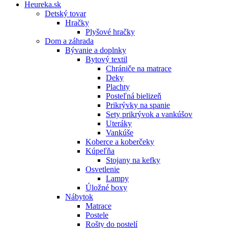
Heureka.sk
Detský tovar
Hračky
Plyšové hračky
Dom a záhrada
Bývanie a doplnky
Bytový textil
Chrániče na matrace
Deky
Plachty
Posteľná bielizeň
Prikrývky na spanie
Sety prikrývok a vankúšov
Uteráky
Vankúše
Koberce a koberčeky
Kúpeľňa
Stojany na kefky
Osvetlenie
Lampy
Úložné boxy
Nábytok
Matrace
Postele
Rošty do postelí