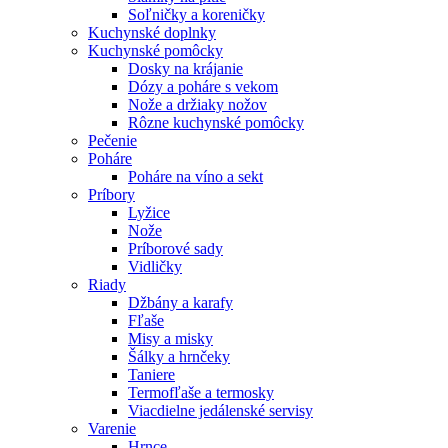
Soľničky a koreničky
Kuchynské doplnky
Kuchynské pomôcky
Dosky na krájanie
Dózy a poháre s vekom
Nože a držiaky nožov
Rôzne kuchynské pomôcky
Pečenie
Poháre
Poháre na víno a sekt
Príbory
Lyžice
Nože
Príborové sady
Vidličky
Riady
Džbány a karafy
Fľaše
Misy a misky
Šálky a hrnčeky
Taniere
Termofľaše a termosky
Viacdielne jedálenské servisy
Varenie
Hrnce