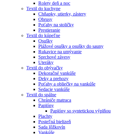
Rolety deň a noc
Textil do kuchyne
Chňapky, utierky, zástery
Obrusy
Poťahy na stoličky
Prestieranie
Textil do kúpeľne
Osušky
Plážové osušky a osušky do sauny
Rukavice na umývanie
Sprchové závesy
Uteráky
Textil do obývačky
Dekoračné vankúše
Deky a prehozy
Poťahy a obliečky na vankúše
Sedacie vankúše
Textil do spálne
Chrániče matraca
Paplóny
Paplóny so syntetickou výplňou
Plachty
Posteľná bielizeň
Sada lôžkovín
Vankúše