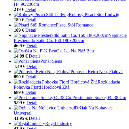
H4 90/200cm
219 €
Detail
Rohový Písací Stôl Ludwig
189 €
Detail
Písací Stôl Romance
189 €
Detail
Napínacie
Prestieradlo Satin Ca. 160-180x200cm
46.9 €
Detail
Osuška Na Pláž Ben
14.99 €
Detail
Pohár Siena
1.49 €
Detail
Pohovka Retro Neu, Fialová
899 €
Detail
Rozkladacia
Pohovka Fjord Horčicová Žltá
689 €
Detail
Prestieranie Snake, Ø: 38 Cm
5.99 €
Detail
Držiak Na Nohavice
Universal
41.95 €
Detail
Regál Industry
41.9 €
Detail