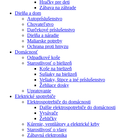
Hračky pre deti
Zábava na záhrade
Dielňa a dom
Autopríslušenstvo
Chovateľstvo
Darčekové príslušenstvo
Dielňa a náradie
Maliarske potreby
Ochrana proti hmyzu
Domácnosť
Odpadkové koše
Starostlivosť o bielizeň
Koše na bielizeň
Sušiaky na bielizeň
Vešiaky, štipce a iné príslušenstvo
Žehliace dosky
Upratovanie
Elektrické spotrebiče
Elektrospotrebiče do domácnosti
Dalšie elektrospotrebiče do domácnosti
Vysávače
Žehličky
Kúrenie, ventilátory a elektrické krby
Starostlivosť o vlasy
Zábavná elektronika