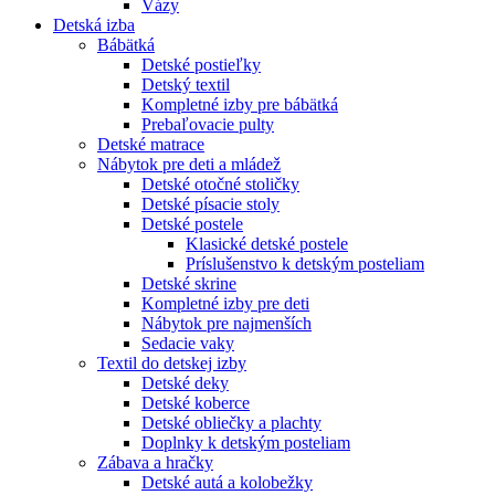
Vázy
Detská izba
Bábätká
Detské postieľky
Detský textil
Kompletné izby pre bábätká
Prebaľovacie pulty
Detské matrace
Nábytok pre deti a mládež
Detské otočné stoličky
Detské písacie stoly
Detské postele
Klasické detské postele
Príslušenstvo k detským posteliam
Detské skrine
Kompletné izby pre deti
Nábytok pre najmenších
Sedacie vaky
Textil do detskej izby
Detské deky
Detské koberce
Detské obliečky a plachty
Doplnky k detským posteliam
Zábava a hračky
Detské autá a kolobežky