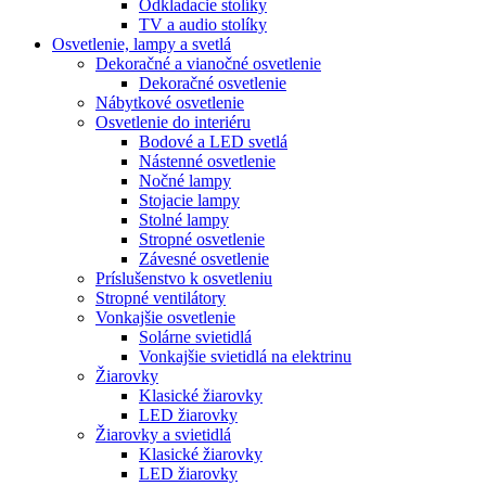
Odkladacie stolíky
TV a audio stolíky
Osvetlenie, lampy a svetlá
Dekoračné a vianočné osvetlenie
Dekoračné osvetlenie
Nábytkové osvetlenie
Osvetlenie do interiéru
Bodové a LED svetlá
Nástenné osvetlenie
Nočné lampy
Stojacie lampy
Stolné lampy
Stropné osvetlenie
Závesné osvetlenie
Príslušenstvo k osvetleniu
Stropné ventilátory
Vonkajšie osvetlenie
Solárne svietidlá
Vonkajšie svietidlá na elektrinu
Žiarovky
Klasické žiarovky
LED žiarovky
Žiarovky a svietidlá
Klasické žiarovky
LED žiarovky