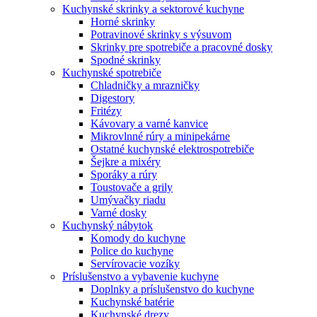
Kuchynské skrinky a sektorové kuchyne
Horné skrinky
Potravinové skrinky s výsuvom
Skrinky pre spotrebiče a pracovné dosky
Spodné skrinky
Kuchynské spotrebiče
Chladničky a mrazničky
Digestory
Fritézy
Kávovary a varné kanvice
Mikrovlnné rúry a minipekárne
Ostatné kuchynské elektrospotrebiče
Šejkre a mixéry
Sporáky a rúry
Toustovače a grily
Umývačky riadu
Varné dosky
Kuchynský nábytok
Komody do kuchyne
Police do kuchyne
Servírovacie vozíky
Príslušenstvo a vybavenie kuchyne
Doplnky a príslušenstvo do kuchyne
Kuchynské batérie
Kuchynské drezy