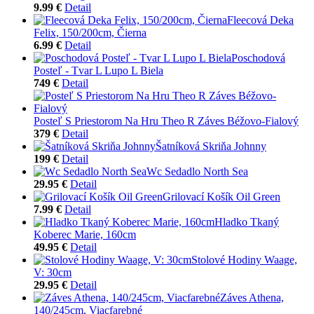
9.99 €
Detail
Fleecová Deka
Felix, 150/200cm, Čierna
6.99 €
Detail
Poschodová
Posteľ - Tvar L Lupo L Biela
749 €
Detail
Posteľ S Priestorom Na Hru Theo R Záves Béžovo-Fialový
379 €
Detail
Šatníková Skriňa Johnny
199 €
Detail
Wc Sedadlo North Sea
29.95 €
Detail
Grilovací Košík Oil Green
7.99 €
Detail
Hladko Tkaný
Koberec Marie, 160cm
49.95 €
Detail
Stolové Hodiny Waage,
V: 30cm
29.95 €
Detail
Záves Athena,
140/245cm, Viacfarebné