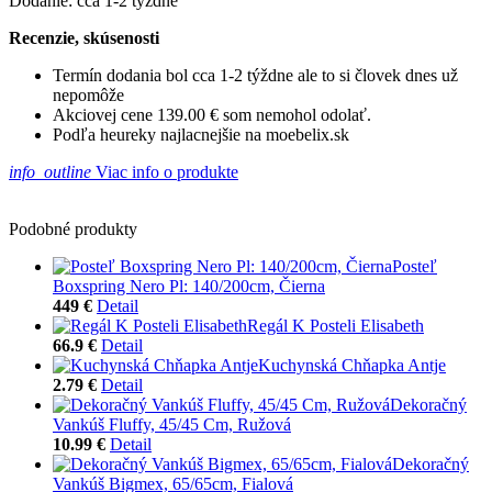
Dodanie: cca 1-2 týždne
Recenzie, skúsenosti
Termín dodania bol cca 1-2 týždne ale to si človek dnes už
nepomôže
Akciovej cene 139.00 € som nemohol odolať.
Podľa heureky najlacnejšie na moebelix.sk
info_outline
Viac info o produkte
Podobné produkty
Posteľ
Boxspring Nero Pl: 140/200cm, Čierna
449 €
Detail
Regál K Posteli Elisabeth
66.9 €
Detail
Kuchynská Chňapka Antje
2.79 €
Detail
Dekoračný
Vankúš Fluffy, 45/45 Cm, Ružová
10.99 €
Detail
Dekoračný
Vankúš Bigmex, 65/65cm, Fialová