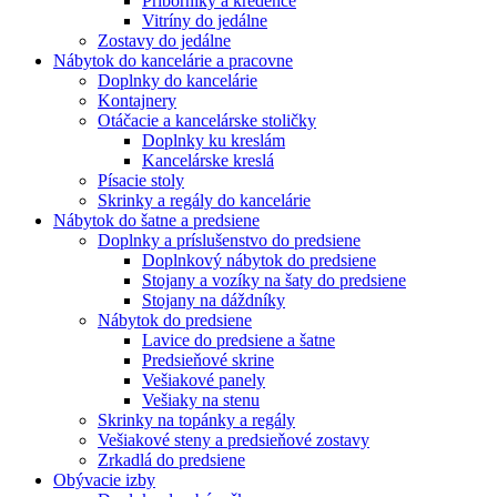
Príborníky a kredence
Vitríny do jedálne
Zostavy do jedálne
Nábytok do kancelárie a pracovne
Doplnky do kancelárie
Kontajnery
Otáčacie a kancelárske stoličky
Doplnky ku kreslám
Kancelárske kreslá
Písacie stoly
Skrinky a regály do kancelárie
Nábytok do šatne a predsiene
Doplnky a príslušenstvo do predsiene
Doplnkový nábytok do predsiene
Stojany a vozíky na šaty do predsiene
Stojany na dáždníky
Nábytok do predsiene
Lavice do predsiene a šatne
Predsieňové skrine
Vešiakové panely
Vešiaky na stenu
Skrinky na topánky a regály
Vešiakové steny a predsieňové zostavy
Zrkadlá do predsiene
Obývacie izby