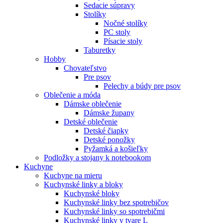
Sedacie súpravy
Stolíky
Nočné stolíky
PC stoly
Písacie stoly
Taburetky
Hobby
Chovateľstvo
Pre psov
Pelechy a búdy pre psov
Oblečenie a móda
Dámske oblečenie
Dámske župany
Detské oblečenie
Detské čiapky
Detské ponožky
Pyžamká a košieľky
Podložky a stojany k notebookom
Kuchyne
Kuchyne na mieru
Kuchynské linky a bloky
Kuchynské bloky
Kuchynské linky bez spotrebičov
Kuchynské linky so spotrebičmi
Kuchynské linky v tvare L