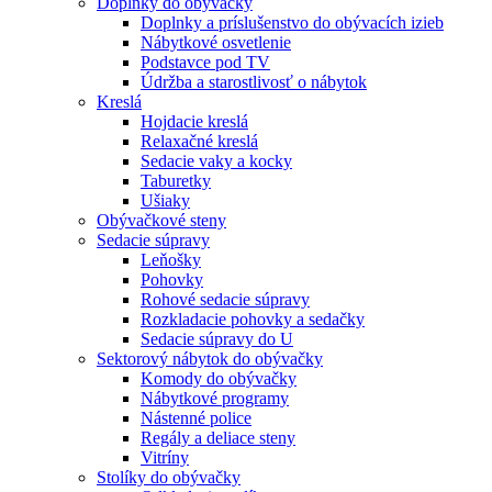
Doplnky do obývačky
Doplnky a príslušenstvo do obývacích izieb
Nábytkové osvetlenie
Podstavce pod TV
Údržba a starostlivosť o nábytok
Kreslá
Hojdacie kreslá
Relaxačné kreslá
Sedacie vaky a kocky
Taburetky
Ušiaky
Obývačkové steny
Sedacie súpravy
Leňošky
Pohovky
Rohové sedacie súpravy
Rozkladacie pohovky a sedačky
Sedacie súpravy do U
Sektorový nábytok do obývačky
Komody do obývačky
Nábytkové programy
Nástenné police
Regály a deliace steny
Vitríny
Stolíky do obývačky