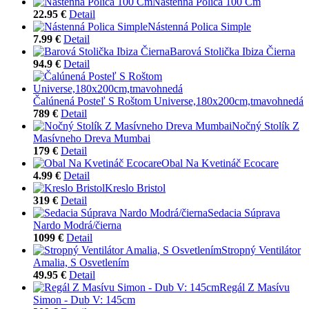
Nástenná Polica 100 Cm
22.95 €
Detail
Nástenná Polica Simple
7.99 €
Detail
Barová Stolička Ibiza Čierna
94.9 €
Detail
Čalúnená Posteľ S Roštom Universe,180x200cm,tmavohnedá
789 €
Detail
Nočný Stolík Z
Masívneho Dreva Mumbai
179 €
Detail
Obal Na Kvetináč Ecocare
4.99 €
Detail
Kreslo Bristol
319 €
Detail
Sedacia Súprava
Nardo Modrá/čierna
1099 €
Detail
Stropný Ventilátor
Amalia, S Osvetlením
49.95 €
Detail
Regál Z Masívu
Simon - Dub V: 145cm