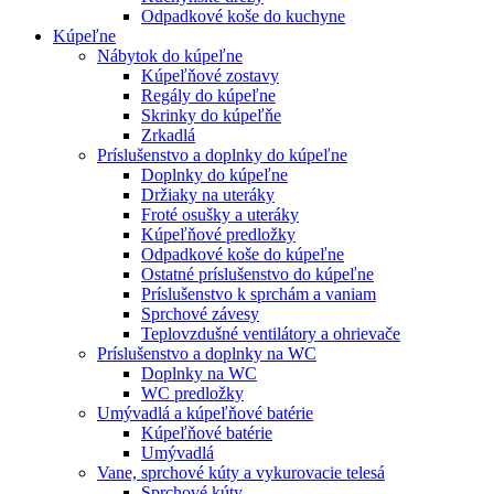
Odpadkové koše do kuchyne
Kúpeľne
Nábytok do kúpeľne
Kúpeľňové zostavy
Regály do kúpeľne
Skrinky do kúpeľňe
Zrkadlá
Príslušenstvo a doplnky do kúpeľne
Doplnky do kúpeľne
Držiaky na uteráky
Froté osušky a uteráky
Kúpeľňové predložky
Odpadkové koše do kúpeľne
Ostatné príslušenstvo do kúpeľne
Príslušenstvo k sprchám a vaniam
Sprchové závesy
Teplovzdušné ventilátory a ohrievače
Príslušenstvo a doplnky na WC
Doplnky na WC
WC predložky
Umývadlá a kúpeľňové batérie
Kúpeľňové batérie
Umývadlá
Vane, sprchové kúty a vykurovacie telesá
Sprchové kúty