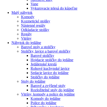
Vane
Vykurovacie telesá do kúpeľne
Malý nábytok
Komody
Kozmetické stolíky
Nástenné regály
Odkladacie stolíky
Regály
Vitríny
Nábytok do jedálne
Barové stoly a stoličky
Stoličky, lavice a barové stoličky
Barové stoličky
Hojdacie stoličky do jedálne
Jedálenské kreslá
Rohové kuchynské lavice
Sedacie lavice do jedálne
Stoličky do jedálne
Stoly do jedálne
Barové a zvýšené stoly
Rozložitelné stoly do jedálne
Vitríny, komody a police do jedálne
Komody do jedálne
Police do jedálne