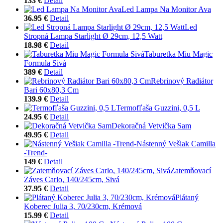
133 €
Detail
Led Lampa Na Monitor Ava
36.95 €
Detail
Led
Stropná Lampa Starlight Ø 29cm, 12,5 Watt
18.98 €
Detail
Taburetka Miu Magic
Formula Sivá
389 €
Detail
Rebrinový Radiátor
Bari 60x80,3 Cm
139.9 €
Detail
Termofľaša Guzzini, 0,5 L
24.95 €
Detail
Dekoračná Vetvička Sam
49.95 €
Detail
Nástenný Vešiak Camilla
-Trend-
149 €
Detail
Zatemňovací
Záves Carlo, 140/245cm, Sivá
37.95 €
Detail
Plátaný
Koberec Julia 3, 70/230cm, Krémová
15.99 €
Detail