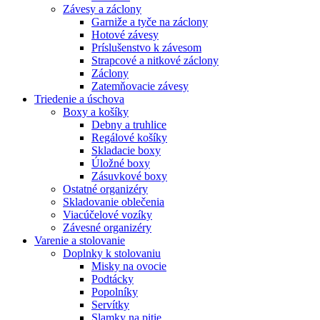
Závesy a záclony
Garniže a tyče na záclony
Hotové závesy
Príslušenstvo k závesom
Strapcové a nitkové záclony
Záclony
Zatemňovacie závesy
Triedenie a úschova
Boxy a košíky
Debny a truhlice
Regálové košíky
Skladacie boxy
Úložné boxy
Zásuvkové boxy
Ostatné organizéry
Skladovanie oblečenia
Viacúčelové vozíky
Závesné organizéry
Varenie a stolovanie
Doplnky k stolovaniu
Misky na ovocie
Podtácky
Popolníky
Servítky
Slamky na pitie