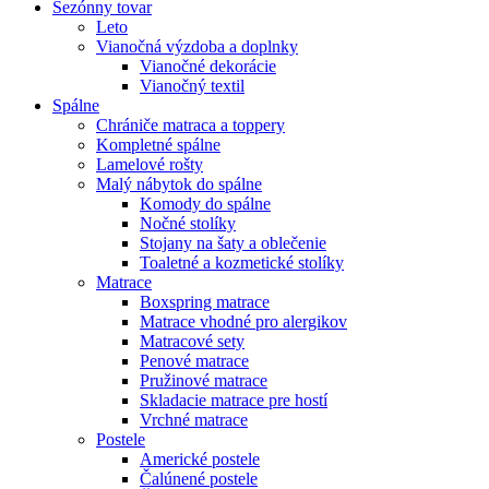
Sezónny tovar
Leto
Vianočná výzdoba a doplnky
Vianočné dekorácie
Vianočný textil
Spálne
Chrániče matraca a toppery
Kompletné spálne
Lamelové rošty
Malý nábytok do spálne
Komody do spálne
Nočné stolíky
Stojany na šaty a oblečenie
Toaletné a kozmetické stolíky
Matrace
Boxspring matrace
Matrace vhodné pro alergikov
Matracové sety
Penové matrace
Pružinové matrace
Skladacie matrace pre hostí
Vrchné matrace
Postele
Americké postele
Čalúnené postele