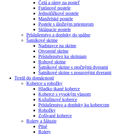
Čelá a rámy na posteľ
Futónové postele
Jednolôžkové postele
Manželské postele
Postele s úložným priestorom
Sklápacie postele
Príslušenstvo a doplnky do spálne
Šatníkové skrine
Nadstavce na skrine
Otvorené skrine
Príslušenstvo ku skriniam
Rohové skrine
Šatníkové skrine s otočnými dverami
Šatníkové skrine s posuvnými dverami
Textil do domácnosti
Koberce a rohožky
Hladko tkané koberce
Koberce s vysokým vlasom
Kožušinové koberce
Príslušenstvo a doplnky ku kobercom
Rohožky
Zošívané koberce
Rolety a žáluzie
Plisé
Rolety