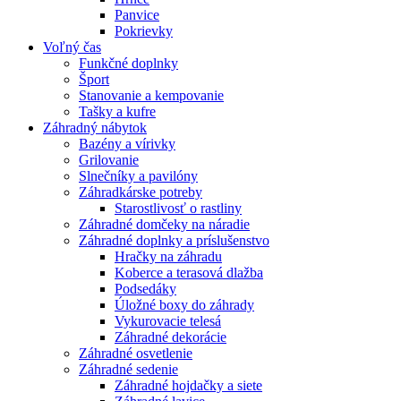
Panvice
Pokrievky
Voľný čas
Funkčné doplnky
Šport
Stanovanie a kempovanie
Tašky a kufre
Záhradný nábytok
Bazény a vírivky
Grilovanie
Slnečníky a pavilóny
Záhradkárske potreby
Starostlivosť o rastliny
Záhradné domčeky na náradie
Záhradné doplnky a príslušenstvo
Hračky na záhradu
Koberce a terasová dlažba
Podsedáky
Úložné boxy do záhrady
Vykurovacie telesá
Záhradné dekorácie
Záhradné osvetlenie
Záhradné sedenie
Záhradné hojdačky a siete