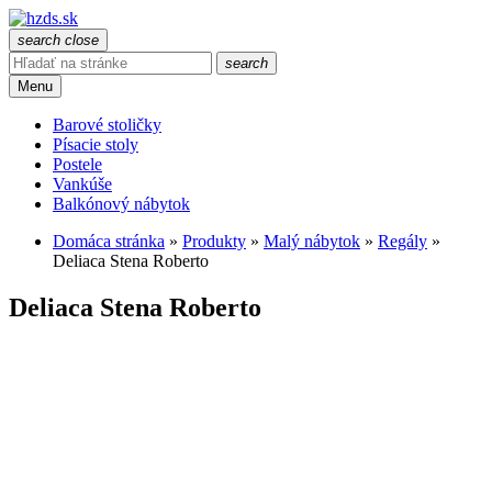
search
close
search
Menu
Barové stoličky
Písacie stoly
Postele
Vankúše
Balkónový nábytok
Domáca stránka
»
Produkty
»
Malý nábytok
»
Regály
»
Deliaca Stena Roberto
Deliaca Stena Roberto