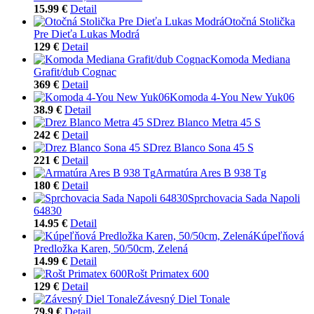
15.99 €
Detail
Otočná Stolička
Pre Dieťa Lukas Modrá
129 €
Detail
Komoda Mediana
Grafit/dub Cognac
369 €
Detail
Komoda 4-You New Yuk06
38.9 €
Detail
Drez Blanco Metra 45 S
242 €
Detail
Drez Blanco Sona 45 S
221 €
Detail
Armatúra Ares B 938 Tg
180 €
Detail
Sprchovacia Sada Napoli
64830
14.95 €
Detail
Kúpeľňová
Predložka Karen, 50/50cm, Zelená
14.99 €
Detail
Rošt Primatex 600
129 €
Detail
Závesný Diel Tonale
79.9 €
Detail