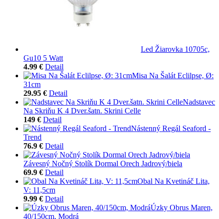
Led Žiarovka 10705c,
Gu10 5 Watt
4.99 €
Detail
Misa Na Šalát Eclilpse, Ø:
31cm
29.95 €
Detail
Nadstavec
Na Skriňu K 4 Dver.šatn. Skrini Celle
149 €
Detail
Nástenný Regál Seaford -
Trend
76.9 €
Detail
Závesný Nočný Stolík Dormal Orech Jadrový/biela
69.9 €
Detail
Obal Na Kvetináč Lita,
V: 11,5cm
9.99 €
Detail
Úzky Obrus Maren,
40/150cm, Modrá