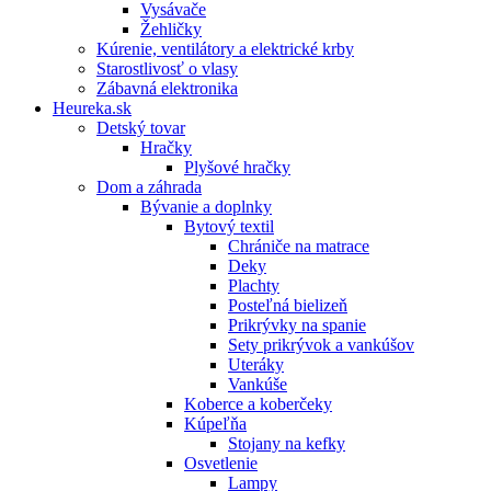
Vysávače
Žehličky
Kúrenie, ventilátory a elektrické krby
Starostlivosť o vlasy
Zábavná elektronika
Heureka.sk
Detský tovar
Hračky
Plyšové hračky
Dom a záhrada
Bývanie a doplnky
Bytový textil
Chrániče na matrace
Deky
Plachty
Posteľná bielizeň
Prikrývky na spanie
Sety prikrývok a vankúšov
Uteráky
Vankúše
Koberce a koberčeky
Kúpeľňa
Stojany na kefky
Osvetlenie
Lampy