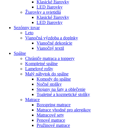
Klasické žiarovky
LED žiarovky
Žiarovky a svietidlá
Klasické žiarovky
LED žiarovky
Sezónny tovar
Leto
Vianočná výzdoba a doplnky
Vianočné dekorácie
Vianočný textil
Spálne
Chrániče matraca a toppery
Kompletné spálne
Lamelové rošty
Malý nábytok do spálne
Komody do spálne
Nočné stolíky
Stojany na šaty a oblečenie
Toaletné a kozmetické stolíky
Matrace
Boxspring matrace
Matrace vhodné pro alergikov
Matracové sety
Penové matrace
Pružinové matrace