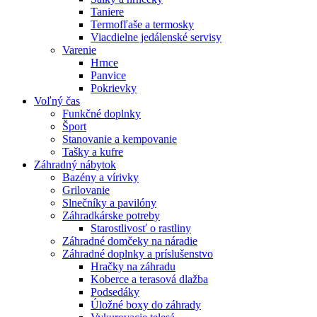
Taniere
Termofľaše a termosky
Viacdielne jedálenské servisy
Varenie
Hrnce
Panvice
Pokrievky
Voľný čas
Funkčné doplnky
Šport
Stanovanie a kempovanie
Tašky a kufre
Záhradný nábytok
Bazény a vírivky
Grilovanie
Slnečníky a pavilóny
Záhradkárske potreby
Starostlivosť o rastliny
Záhradné domčeky na náradie
Záhradné doplnky a príslušenstvo
Hračky na záhradu
Koberce a terasová dlažba
Podsedáky
Úložné boxy do záhrady