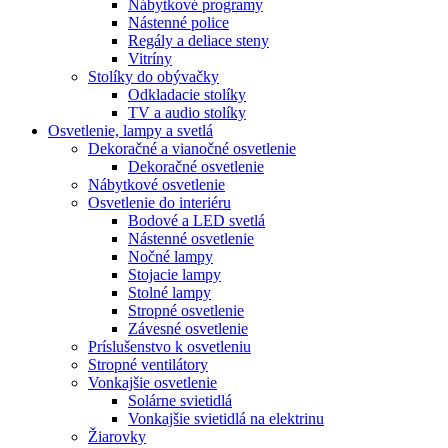
Nábytkové programy
Nástenné police
Regály a deliace steny
Vitríny
Stolíky do obývačky
Odkladacie stolíky
TV a audio stolíky
Osvetlenie, lampy a svetlá
Dekoračné a vianočné osvetlenie
Dekoračné osvetlenie
Nábytkové osvetlenie
Osvetlenie do interiéru
Bodové a LED svetlá
Nástenné osvetlenie
Nočné lampy
Stojacie lampy
Stolné lampy
Stropné osvetlenie
Závesné osvetlenie
Príslušenstvo k osvetleniu
Stropné ventilátory
Vonkajšie osvetlenie
Solárne svietidlá
Vonkajšie svietidlá na elektrinu
Žiarovky