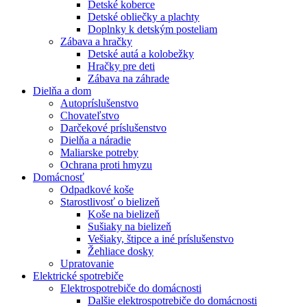
Detské koberce
Detské obliečky a plachty
Doplnky k detským posteliam
Zábava a hračky
Detské autá a kolobežky
Hračky pre deti
Zábava na záhrade
Dielňa a dom
Autopríslušenstvo
Chovateľstvo
Darčekové príslušenstvo
Dielňa a náradie
Maliarske potreby
Ochrana proti hmyzu
Domácnosť
Odpadkové koše
Starostlivosť o bielizeň
Koše na bielizeň
Sušiaky na bielizeň
Vešiaky, štipce a iné príslušenstvo
Žehliace dosky
Upratovanie
Elektrické spotrebiče
Elektrospotrebiče do domácnosti
Dalšie elektrospotrebiče do domácnosti