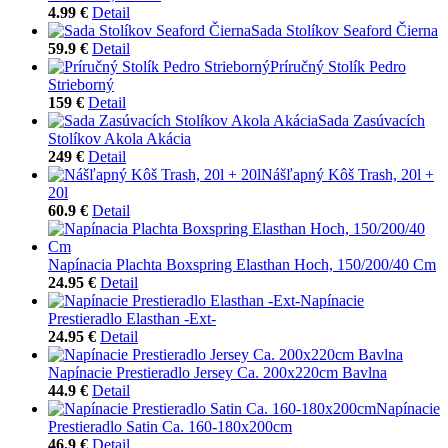
4.99 €
Detail
Sada Stolíkov Seaford Čierna
59.9 €
Detail
Príručný Stolík Pedro
Strieborný
159 €
Detail
Sada Zasúvacích
Stolíkov Akola Akácia
249 €
Detail
Nášľapný Kôš Trash, 20l +
20l
60.9 €
Detail
Napínacia Plachta Boxspring Elasthan Hoch, 150/200/40 Cm
24.95 €
Detail
Napínacie
Prestieradlo Elasthan -Ext-
24.95 €
Detail
Napínacie Prestieradlo Jersey Ca. 200x220cm Bavlna
44.9 €
Detail
Napínacie
Prestieradlo Satin Ca. 160-180x200cm
46.9 €
Detail