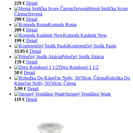
229 €
Detail
Herná Stolička Score
Čierna/červená
299 €
Detail
Komoda Roma
209 €
Detail
Komoda Kashmir New
199 €
Detail
Konferenčný Stolík Paolo
33.95 €
Detail
Príručný Stolík Akácia
159 €
Detail
Drez Rondosol 3 1/2'
58 €
Detail
Rohožka Do
Kúpeľne Nelly, 50/50cm, Čierna
5.99 €
Detail
Stropný Ventilátor Wade
119 €
Detail