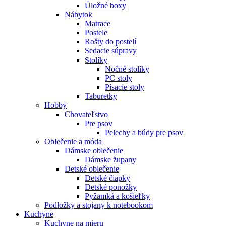
Úložné boxy
Nábytok
Matrace
Postele
Rošty do postelí
Sedacie súpravy
Stolíky
Nočné stolíky
PC stoly
Písacie stoly
Taburetky
Hobby
Chovateľstvo
Pre psov
Pelechy a búdy pre psov
Oblečenie a móda
Dámske oblečenie
Dámske župany
Detské oblečenie
Detské čiapky
Detské ponožky
Pyžamká a košieľky
Podložky a stojany k notebookom
Kuchyne
Kuchyne na mieru