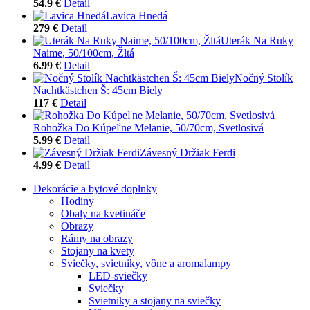
54.9 €
Detail
Lavica Hnedá
279 €
Detail
Uterák Na Ruky
Naime, 50/100cm, Žltá
6.99 €
Detail
Nočný Stolík
Nachtkästchen Š: 45cm Biely
117 €
Detail
Rohožka Do Kúpeľne Melanie, 50/70cm, Svetlosivá
5.99 €
Detail
Závesný Držiak Ferdi
4.99 €
Detail
Dekorácie a bytové doplnky
Hodiny
Obaly na kvetináče
Obrazy
Rámy na obrazy
Stojany na kvety
Sviečky, svietniky, vône a aromalampy
LED-sviečky
Sviečky
Svietniky a stojany na sviečky