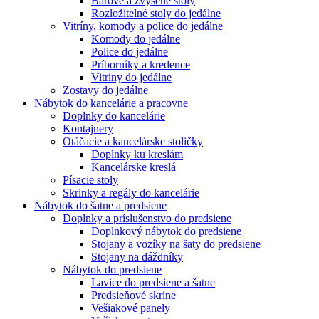
Barové a zvýšené stoly
Rozložitelné stoly do jedálne
Vitríny, komody a police do jedálne
Komody do jedálne
Police do jedálne
Príborníky a kredence
Vitríny do jedálne
Zostavy do jedálne
Nábytok do kancelárie a pracovne
Doplnky do kancelárie
Kontajnery
Otáčacie a kancelárske stoličky
Doplnky ku kreslám
Kancelárske kreslá
Písacie stoly
Skrinky a regály do kancelárie
Nábytok do šatne a predsiene
Doplnky a príslušenstvo do predsiene
Doplnkový nábytok do predsiene
Stojany a vozíky na šaty do predsiene
Stojany na dáždníky
Nábytok do predsiene
Lavice do predsiene a šatne
Predsieňové skrine
Vešiakové panely