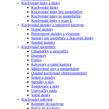
Kuchynské linky a bloky
Kuchynské bloky
Kuchynské linky bez spotrebičov
Kuchynské linky so spotrebičmi
Kuchynské linky v tvare L
Kuchynské skrinky a sektorové kuchyne
Horné skrinky
Potravinové skrinky s výsuvom
Skrinky pre spotrebiče a pracovné dosky
Spodné skrinky
Kuchynské spotrebiče
Chladničky a mrazničky
Digestory
Fritézy
Kávovary a varné kanvice
Mikrovlnné rúry a minipekárne
Ostatné kuchynské elektrospotrebiče
Šejkre a mixéry
Sporáky a rúry
Toustovače a grily
Umývačky riadu
Varné dosky
Kuchynský nábytok
Komody do kuchyne
Police do kuchyne