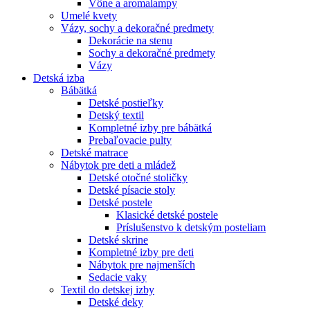
Vône a aromalampy
Umelé kvety
Vázy, sochy a dekoračné predmety
Dekorácie na stenu
Sochy a dekoračné predmety
Vázy
Detská izba
Bábätká
Detské postieľky
Detský textil
Kompletné izby pre bábätká
Prebaľovacie pulty
Detské matrace
Nábytok pre deti a mládež
Detské otočné stoličky
Detské písacie stoly
Detské postele
Klasické detské postele
Príslušenstvo k detským posteliam
Detské skrine
Kompletné izby pre deti
Nábytok pre najmenších
Sedacie vaky
Textil do detskej izby
Detské deky