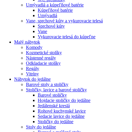
Umývadlá a kúpeľňové batérie
Kúpeľňové batérie
Umývadlá
Vane, sprchové kúty a vykurovacie telesá
Sprchové kúty
Vane
Vykurovacie telesá do kúpeľne
Malý nábytok
Komody
Kozmetické stolíky
Nástenné regály
Odkladacie stolíky
Regály
Vitríny
Nábytok do jedálne
Barové stoly a stoličky
Stoličky, lavice a barové stoličky
Barové stoličky
Hojdacie stoličky do jedálne
Jedálenské kreslá
Rohové kuchynské lavice
Sedacie lavice do jedálne
Stoličky do jedálne
Stoly do jedálne