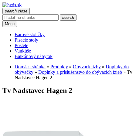
search
close
search
Menu
Barové stoličky
Písacie stoly
Postele
Vankúše
Balkónový nábytok
Domáca stránka
»
Produkty
»
Obývacie izby
»
Doplnky do
obývačky
»
Doplnky a príslušenstvo do obývacích izieb
»
Tv
Nadstavec Hagen 2
Tv Nadstavec Hagen 2