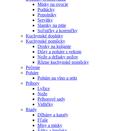
Misky na ovocie
Podtácky
Popolníky
Servítky
Slamky na pitie
Soľničky a koreničky
Kuchynské doplnky
Kuchynské pomôcky
Dosky na krájanie
Dózy a poháre s vekom
Nože a držiaky nožov
Rôzne kuchynské pomôcky
Pečenie
Poháre
Poháre na víno a sekt
Príbory
Lyžice
Nože
Príborové sady
Vidličky
Riady
Džbány a karafy
Fľaše
Misy a misky
Šálky a hrnčeky