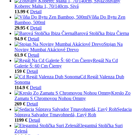
Zošívaný
Koberec Malta 1, 70/140cm, Sivá
13.99 €
Detail
Vôňa Do Bytu Zen
Bamboo, 500ml
29.95 €
Detail
Barová Stolička Ibiza Čierna
94.9 €
Detail
Stojan Na
Noviny Mumbai Akáciové Drevo
61.9 €
Detail
Regál Na Cd
Galerie Š: 60 Cm Čierny
159 €
Detail
Cd Regál Valenza Dub
Sonoma
114.9 €
Detail
Kreslo Zo
Zamatu S Chromovou Nohou Ommy
269 €
Detail
Sedacia
Súprava Salvador Tmavohnedá, Ľavý Roh
1199 €
Detail
Elegantná Stolička Suri
Zelená