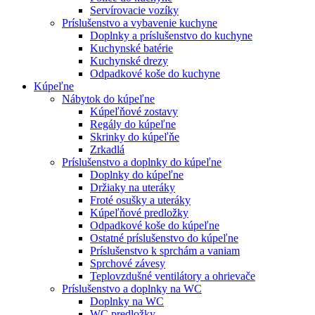
Servírovacie vozíky
Príslušenstvo a vybavenie kuchyne
Doplnky a príslušenstvo do kuchyne
Kuchynské batérie
Kuchynské drezy
Odpadkové koše do kuchyne
Kúpeľne
Nábytok do kúpeľne
Kúpeľňové zostavy
Regály do kúpeľne
Skrinky do kúpeľňe
Zrkadlá
Príslušenstvo a doplnky do kúpeľne
Doplnky do kúpeľne
Držiaky na uteráky
Froté osušky a uteráky
Kúpeľňové predložky
Odpadkové koše do kúpeľne
Ostatné príslušenstvo do kúpeľne
Príslušenstvo k sprchám a vaniam
Sprchové závesy
Teplovzdušné ventilátory a ohrievače
Príslušenstvo a doplnky na WC
Doplnky na WC
WC predložky