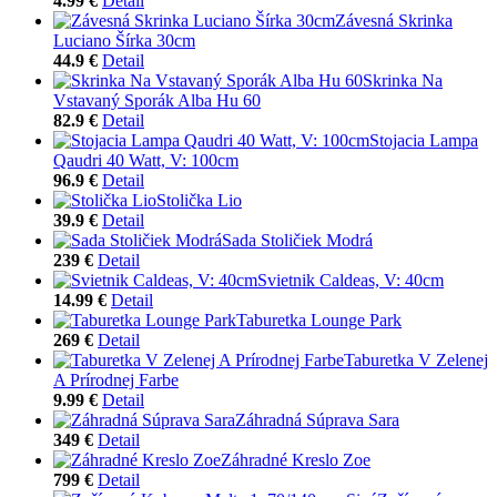
4.99 €
Detail
Závesná Skrinka
Luciano Šírka 30cm
44.9 €
Detail
Skrinka Na
Vstavaný Sporák Alba Hu 60
82.9 €
Detail
Stojacia Lampa
Qaudri 40 Watt, V: 100cm
96.9 €
Detail
Stolička Lio
39.9 €
Detail
Sada Stoličiek Modrá
239 €
Detail
Svietnik Caldeas, V: 40cm
14.99 €
Detail
Taburetka Lounge Park
269 €
Detail
Taburetka V Zelenej
A Prírodnej Farbe
9.99 €
Detail
Záhradná Súprava Sara
349 €
Detail
Záhradné Kreslo Zoe
799 €
Detail