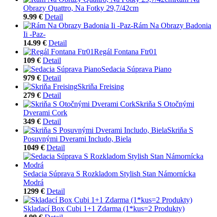
Obrazy Quattro, Na Fotky 29,7/42cm
9.99 €
Detail
Rám Na Obrazy Badonia
Ii -Paz-
14.99 €
Detail
Regál Fontana Ftr01
109 €
Detail
Sedacia Súprava Piano
979 €
Detail
Skriňa Freising
279 €
Detail
Skriňa S Otočnými
Dverami Cork
349 €
Detail
Skriňa S
Posuvnými Dverami Includo, Biela
1049 €
Detail
Sedacia Súprava S Rozkladom Stylish Stan Námornícka
Modrá
1299 €
Detail
Skladací Box Cubi 1+1 Zdarma (1*kus=2 Produkty)