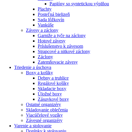
Paplóny so syntetickou výplňou
Plachty
Posteľná bielizeň
Sada lôžkovín
Vankúše
Závesy a záclony
Garniže a tyče na záclony
Hotové závesy
Príslušenstvo k závesom
Strapcové a nitkové záclony
Záclony
Zatemňovacie závesy
Triedenie a úschova
Boxy a košíky
Debny a truhlice
Regálové košíky
Skladacie boxy
Úložné boxy
Zásuvkové boxy
Ostatné organizéry
Skladovanie oblečenia
Viacúčelové vozíky
Závesné organizéry
Varenie a stolovanie
Doplnky k stolovaniu