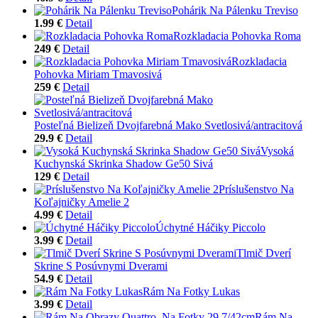
Pohárik Na Pálenku Treviso
1.99 €
Detail
Rozkladacia Pohovka Roma
249 €
Detail
Rozkladacia
Pohovka Miriam Tmavosivá
259 €
Detail
Posteľná Bielizeň Dvojfarebná Mako Svetlosivá/antracitová
29.9 €
Detail
Vysoká
Kuchynská Skrinka Shadow Ge50 Sivá
129 €
Detail
Príslušenstvo Na
Koľajničky Amelie 2
4.99 €
Detail
Úchytné Háčiky Piccolo
3.99 €
Detail
Tlmič Dverí
Skrine S Posúvnymi Dverami
54.9 €
Detail
Rám Na Fotky Lukas
3.99 €
Detail
Rám Na