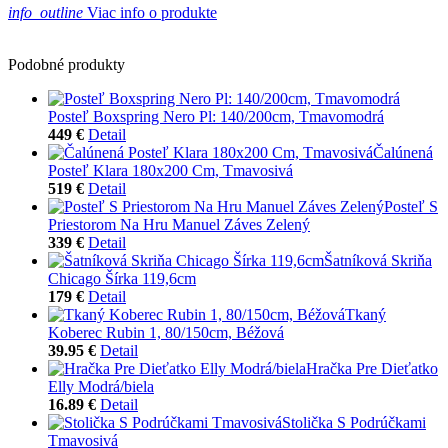
info_outline
Viac info o produkte
Podobné produkty
Posteľ Boxspring Nero Pl: 140/200cm, Tmavomodrá
449 €
Detail
Čalúnená
Posteľ Klara 180x200 Cm, Tmavosivá
519 €
Detail
Posteľ S
Priestorom Na Hru Manuel Záves Zelený
339 €
Detail
Šatníková Skriňa
Chicago Šírka 119,6cm
179 €
Detail
Tkaný
Koberec Rubin 1, 80/150cm, Béžová
39.95 €
Detail
Hračka Pre Dieťatko
Elly Modrá/biela
16.89 €
Detail
Stolička S Podrúčkami
Tmavosivá