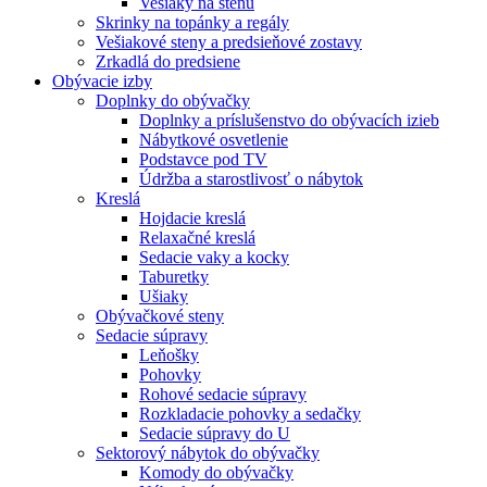
Vešiaky na stenu
Skrinky na topánky a regály
Vešiakové steny a predsieňové zostavy
Zrkadlá do predsiene
Obývacie izby
Doplnky do obývačky
Doplnky a príslušenstvo do obývacích izieb
Nábytkové osvetlenie
Podstavce pod TV
Údržba a starostlivosť o nábytok
Kreslá
Hojdacie kreslá
Relaxačné kreslá
Sedacie vaky a kocky
Taburetky
Ušiaky
Obývačkové steny
Sedacie súpravy
Leňošky
Pohovky
Rohové sedacie súpravy
Rozkladacie pohovky a sedačky
Sedacie súpravy do U
Sektorový nábytok do obývačky
Komody do obývačky