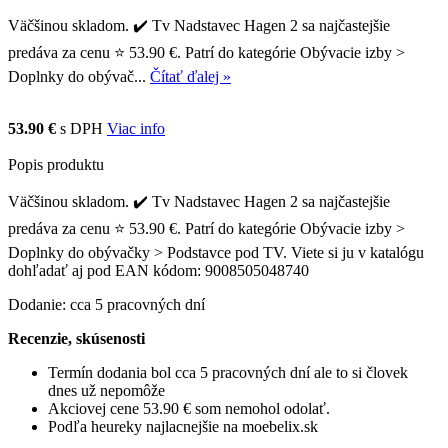
Väčšinou skladom. ✔️ Tv Nadstavec Hagen 2 sa najčastejšie
predáva za cenu ⭐ 53.90 €. Patrí do kategórie Obývacie izby >
Doplnky do obývač...
Čítať ďalej »
53.90 €
s DPH
Viac info
Popis produktu
Väčšinou skladom. ✔️ Tv Nadstavec Hagen 2 sa najčastejšie
predáva za cenu ⭐ 53.90 €. Patrí do kategórie Obývacie izby >
Doplnky do obývačky > Podstavce pod TV. Viete si ju v katalógu
dohľadať aj pod EAN kódom: 9008505048740
Dodanie: cca 5 pracovných dní
Recenzie, skúsenosti
Termín dodania bol cca 5 pracovných dní ale to si človek
dnes už nepomôže
Akciovej cene 53.90 € som nemohol odolať.
Podľa heureky najlacnejšie na moebelix.sk