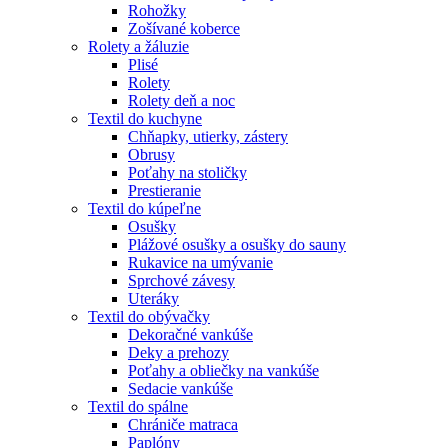
Rohožky
Zošívané koberce
Rolety a žáluzie
Plisé
Rolety
Rolety deň a noc
Textil do kuchyne
Chňapky, utierky, zástery
Obrusy
Poťahy na stoličky
Prestieranie
Textil do kúpeľne
Osušky
Plážové osušky a osušky do sauny
Rukavice na umývanie
Sprchové závesy
Uteráky
Textil do obývačky
Dekoračné vankúše
Deky a prehozy
Poťahy a obliečky na vankúše
Sedacie vankúše
Textil do spálne
Chrániče matraca
Paplóny