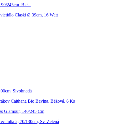
 90/245cm, Biela
vietidlo Claski Ø 39cm, 16 Watt
/100cm, Sivohnedá
rákov Caithana Bio Bavlna, Béžová, 6 Ks
es Glamour, 140/245 Cm
ec Julia 2, 70/130cm, Sv. Zelená