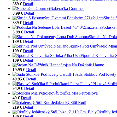
369 €
Detail
Naberačka Gourmet
8.99 €
Detail
Skriňa
839 €
Detail
Poduška 
3.99 €
Detail
Skrinka Na Dok
139 €
Detail
Skrinka Pod Umývadlo Mila
109 €
Detail
Spodná Kuchynská S
109 €
Detail
Stojan Na Dáždnik Hanne
19.95 €
Detail
Sada Stolíkov Pod Kvety 
49.95 €
Detail
Plastová Stolč
94.9 €
Detail
Stolička Mia Petrolejová
49 €
Detail
Jedálenský Stôl Rudi
219 €
Detail
Okrúhly Jed
149 €
Detail