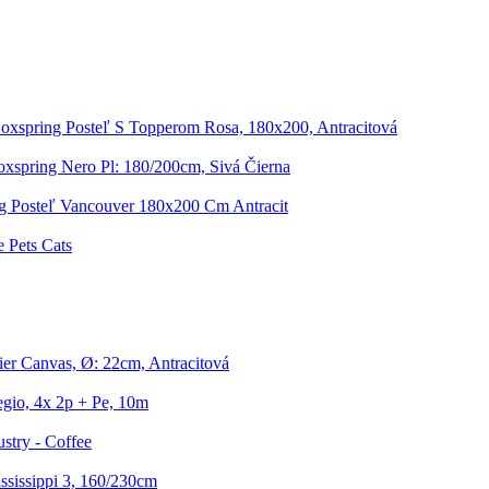
oxspring Posteľ S Topperom Rosa, 180x200, Antracitová
oxspring Nero Pl: 180/200cm, Sivá Čierna
g Posteľ Vancouver 180x200 Cm Antracit
 Pets Cats
ier Canvas, Ø: 22cm, Antracitová
gio, 4x 2p + Pe, 10m
stry - Coffee
sissippi 3, 160/230cm