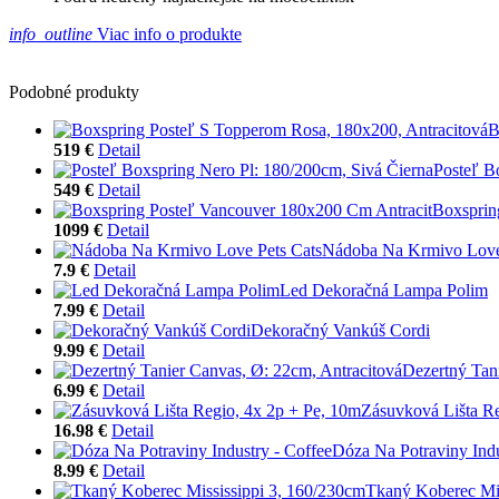
info_outline
Viac info o produkte
Podobné produkty
B
519 €
Detail
Posteľ B
549 €
Detail
Boxsprin
1099 €
Detail
Nádoba Na Krmivo Love
7.9 €
Detail
Led Dekoračná Lampa Polim
7.99 €
Detail
Dekoračný Vankúš Cordi
9.99 €
Detail
Dezertný Tan
6.99 €
Detail
Zásuvková Lišta Re
16.98 €
Detail
Dóza Na Potraviny Indu
8.99 €
Detail
Tkaný Koberec Mis