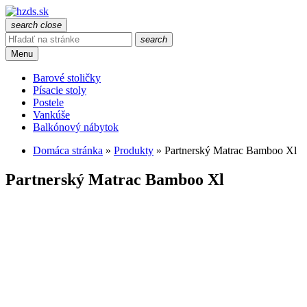
search
close
search
Menu
Barové stoličky
Písacie stoly
Postele
Vankúše
Balkónový nábytok
Domáca stránka
»
Produkty
»
Partnerský Matrac Bamboo Xl
Partnerský Matrac Bamboo Xl