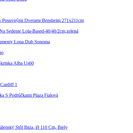
 S Posuvnými Dverami Bensheim 271x211cm
Na Sedenie Lola-Based-40/40/2cm,zelená
umenty Lona Dub Sonoma
no
krinka Alba Us60
Cardiff 1
ika S Podrúčkami Plaza Fialová
álenský Stôl Ibiza, Ø 110 Cm, Biely