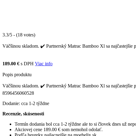
3.3/5 - (18 votes)
Väčšinou skladom. ✔️ Partnerský Matrac Bamboo Xl sa najčastejšie p
189.00 €
s DPH
Viac info
Popis produktu
Väčšinou skladom. ✔️ Partnerský Matrac Bamboo Xl sa najčastejšie p
8596456060528
Dodanie: cca 1-2 týždne
Recenzie, skúsenosti
Termín dodania bol cca 1-2 týždne ale to si človek dnes už ne
Akciovej cene 189.00 € som nemohol odolať.
Podľa heureky najlacnejšie na moebelix.sk