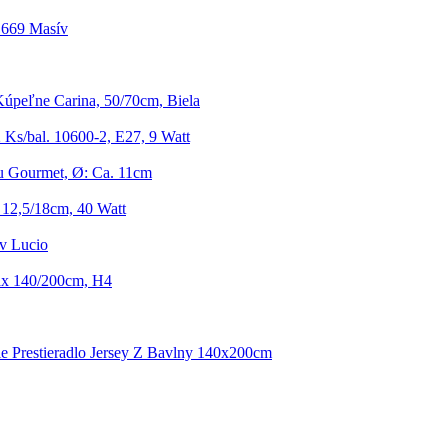
.669 Masív
úpeľne Carina, 50/70cm, Biela
 Ks/bal. 10600-2, E27, 9 Watt
 Gourmet, Ø: Ca. 11cm
12,5/18cm, 40 Watt
v Lucio
lax 140/200cm, H4
e Prestieradlo Jersey Z Bavlny 140x200cm