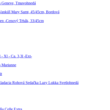
a Geneve, Tmavohnedá
Vankúš Mary Samt, 45/45cm, Bordová
ren -Cenový Trhák, 33/45cm
- Xl - Ca. 3,3l -Ext-
o Marianne
it
ladacia Rohová Sedačka Lazy Lukka Svetlohnedá
ňa Celle Extra