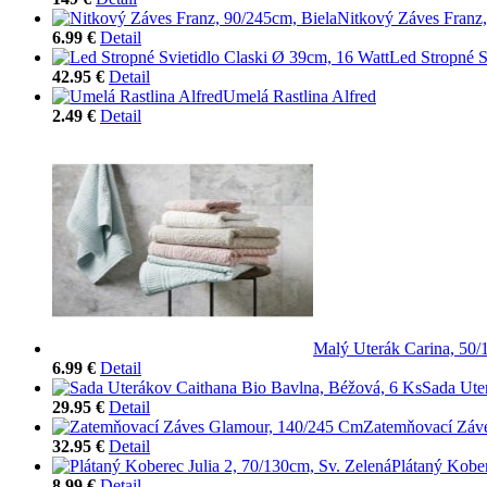
Nitkový Záves Franz,
6.99 €
Detail
Led Stropné S
42.95 €
Detail
Umelá Rastlina Alfred
2.49 €
Detail
Malý Uterák Carina, 50
6.99 €
Detail
Sada Ute
29.95 €
Detail
Zatemňovací Záv
32.95 €
Detail
Plátaný Kober
8.99 €
Detail