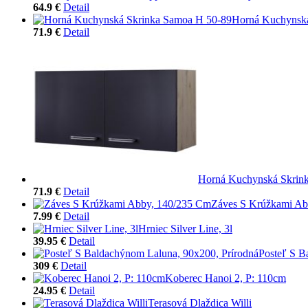
64.9 €
Detail
Horná Kuchynská
71.9 €
Detail
Horná Kuchynská Skrink
71.9 €
Detail
Záves S Krúžkami Ab
7.99 €
Detail
Hrniec Silver Line, 3l
39.95 €
Detail
Posteľ S B
309 €
Detail
Koberec Hanoi 2, P: 110cm
24.95 €
Detail
Terasová Dlaždica Willi