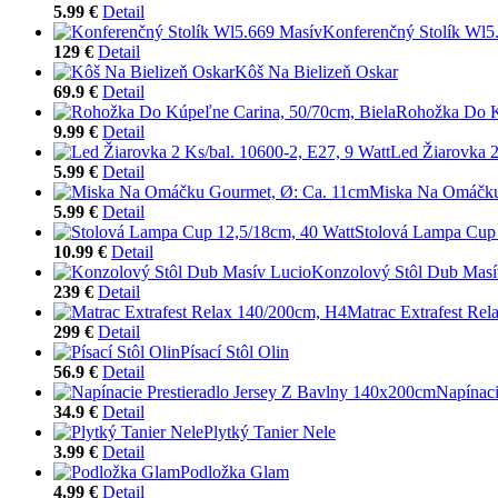
5.99 €
Detail
Konferenčný Stolík Wl5
129 €
Detail
Kôš Na Bielizeň Oskar
69.9 €
Detail
Rohožka Do K
9.99 €
Detail
Led Žiarovka 2
5.99 €
Detail
Miska Na Omáčku
5.99 €
Detail
Stolová Lampa Cup 
10.99 €
Detail
Konzolový Stôl Dub Masí
239 €
Detail
Matrac Extrafest Re
299 €
Detail
Písací Stôl Olin
56.9 €
Detail
Napínaci
34.9 €
Detail
Plytký Tanier Nele
3.99 €
Detail
Podložka Glam
4.99 €
Detail