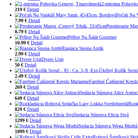
2-miestna Pohovk
219 €
Detail
Poťah Na 
7.99 €
Detail
Prestieranie Ma
0.79 €
Detail
Príbor Na Šalát Gourmet
10.99 €
Detail
Riasiaca Spona Antik
2.99 €
Detail
Dvere Unit
50 €
Detail
Úložný Košík Seoul 
2.49 €
Detail
Farebné Čalúnené Kresl
269 €
Detail
Sedacia Súprava Alice Antrac
649 €
Detail
Rozk
829 €
Detail
Sedacia Súprava Elicia Sivá
1299 €
Detail
Sedacia Súprava Wega Modrá
1899 €
Detail
Rohová Šatníková Skri