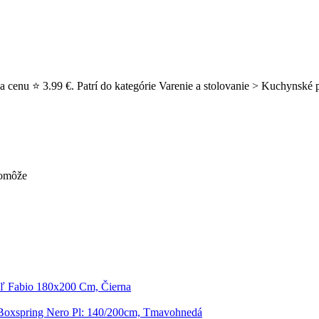
za cenu ⭐ 3.99 €. Patrí do kategórie Varenie a stolovanie > Kuchynsk
pomôže
ľ Fabio 180x200 Cm, Čierna
Boxspring Nero Pl: 140/200cm, Tmavohnedá