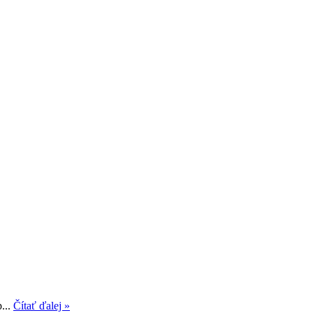
...
Čítať ďalej »