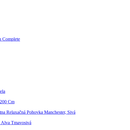
n Complete
ela
a 200 Cm
tna Relaxačná Pohovka Manchester, Sivá
 Alva Tmavosivá