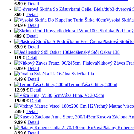
6.99 €
Detail
3-dverová 
369 €
Detail
Vysoká Skriňa
94.9 €
Detail
Skrinka Pod Umý
489 €
Detail
Plastová Stoličk
69.9 €
Detail
Jedálenský Stôl Oskar 138
119 €
Detail
Nitkový Záves Fran
6.99 €
Detail
Oválna Sviečka Lia
4.49 €
Detail
Termofľaša Glitter, 500ml
12.99 €
Detail
Váza Hina, V: 30,5cm
19.98 €
Detail
Vrchný Matrac 'vis
249 €
Detail
Kusová Záclona An
9.99 €
Detail
Plátaný Koberec
8.99 €
Detail