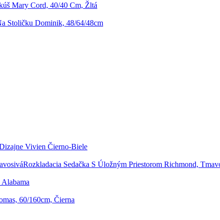
úš Mary Cord, 40/40 Cm, Žltá
a Stoličku Dominik, 48/64/48cm
Dizajne Vivien Čierno-Biele
Rozkladacia Sedačka S Úložným Priestorom Richmond, Tmav
a Alabama
homas, 60/160cm, Čierna