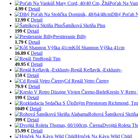
Poťah Na Vank
4.99 €
Detail
Dlhý Poťah N
12.99 €
Detail
Šatníková Skriňa Plus
199 €
Detail
Prestieranie Billy
1.79 €
Detail
Kôš Shannon Výška 41cm
16.89 €
Detail
Regál Tim
49.95 €
Detail
Regál Keflavik -Exklusiv-
159 €
Detail
Cd Regál Vetro Čierny
79.9 €
Detail
Kreslo V Retro 
199 €
Detail
1049 €
Detail
Rohová Šatníková Skriň
399 €
Detail
Dvojitá Roleta T
15.99 €
Detail
Hrnček Na Kávu Wild Child