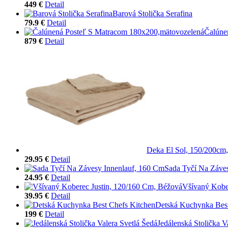
449 €
Detail
Barová Stolička Serafina
79.9 €
Detail
Čalúne
879 €
Detail
Deka El Sol, 150/200cm,
29.95 €
Detail
Sada Tyčí Na Záve
24.95 €
Detail
Všívaný Kobe
39.95 €
Detail
Detská Kuchynka Best
199 €
Detail
Jedálenská Stolička V