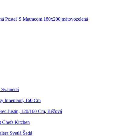
ná Posteľ S Matracom 180x200,mätovozelená
 Sv.hnedá
sy Innenlauf, 160 Cm
rec Justin, 120/160 Cm, Béžová
 Chefs Kitchen
alera Svetlá Šedá