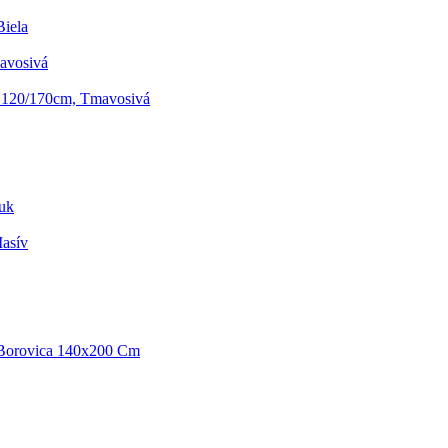
Biela
mavosivá
, 120/170cm, Tmavosivá
Buk
asív
 Borovica 140x200 Cm