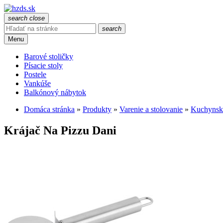
search
close
search
Menu
Barové stoličky
Písacie stoly
Postele
Vankúše
Balkónový nábytok
Domáca stránka
»
Produkty
»
Varenie a stolovanie
»
Kuchynsk
Krájač Na Pizzu Dani