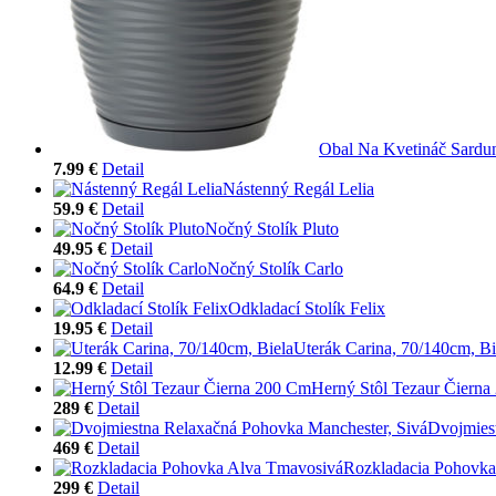
Obal Na Kvetináč Sardu
7.99 €
Detail
Nástenný Regál Lelia
59.9 €
Detail
Nočný Stolík Pluto
49.95 €
Detail
Nočný Stolík Carlo
64.9 €
Detail
Odkladací Stolík Felix
19.95 €
Detail
Uterák Carina, 70/140cm, Bi
12.99 €
Detail
Herný Stôl Tezaur Čiern
289 €
Detail
Dvojmies
469 €
Detail
Rozkladacia Pohovka
299 €
Detail