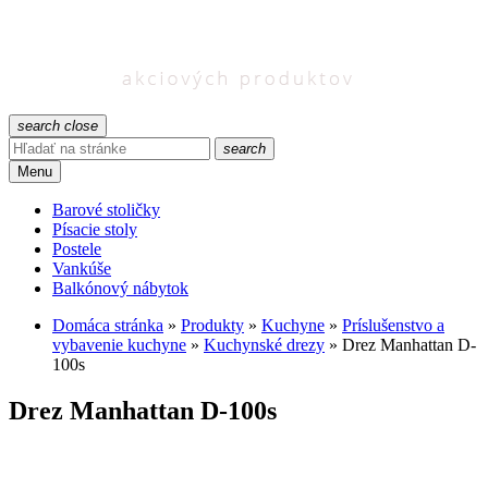
search
close
search
Menu
Barové stoličky
Písacie stoly
Postele
Vankúše
Balkónový nábytok
Domáca stránka
»
Produkty
»
Kuchyne
»
Príslušenstvo a
vybavenie kuchyne
»
Kuchynské drezy
»
Drez Manhattan D-
100s
Drez Manhattan D-100s