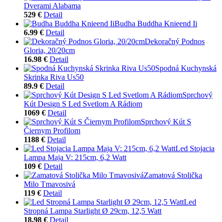
Dverami Alabama
529 €
Detail
Budha Buddha Knieend Ii
6.99 €
Detail
Dekoračný Podnos
Gloria, 20/20cm
16.98 €
Detail
Spodná Kuchynská
Skrinka Riva Us50
89.9 €
Detail
Sprchový
Kút Design S Led Svetlom A Rádiom
1069 €
Detail
Sprchový Kút S
Čiernym Profilom
1188 €
Detail
Led Stojacia
Lampa Maja V: 215cm, 6,2 Watt
109 €
Detail
Zamatová Stolička
Milo Tmavosivá
119 €
Detail
Led
Stropná Lampa Starlight Ø 29cm, 12,5 Watt
18.98 €
Detail