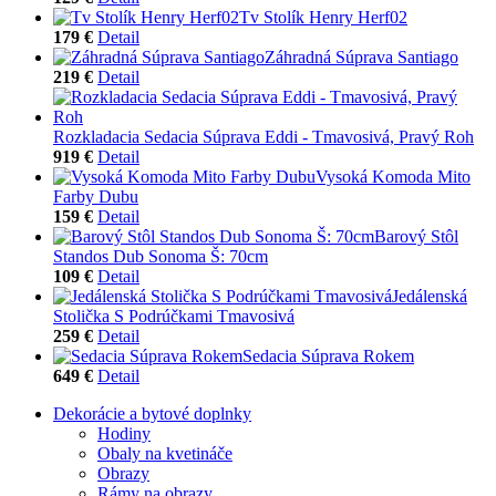
Tv Stolík Henry Herf02
179 €
Detail
Záhradná Súprava Santiago
219 €
Detail
Rozkladacia Sedacia Súprava Eddi - Tmavosivá, Pravý Roh
919 €
Detail
Vysoká Komoda Mito
Farby Dubu
159 €
Detail
Barový Stôl
Standos Dub Sonoma Š: 70cm
109 €
Detail
Jedálenská
Stolička S Podrúčkami Tmavosivá
259 €
Detail
Sedacia Súprava Rokem
649 €
Detail
Dekorácie a bytové doplnky
Hodiny
Obaly na kvetináče
Obrazy
Rámy na obrazy