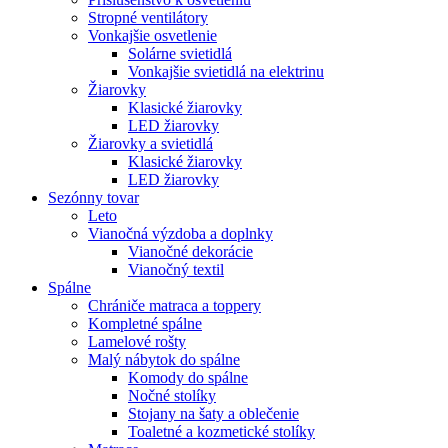
Stropné ventilátory
Vonkajšie osvetlenie
Solárne svietidlá
Vonkajšie svietidlá na elektrinu
Žiarovky
Klasické žiarovky
LED žiarovky
Žiarovky a svietidlá
Klasické žiarovky
LED žiarovky
Sezónny tovar
Leto
Vianočná výzdoba a doplnky
Vianočné dekorácie
Vianočný textil
Spálne
Chrániče matraca a toppery
Kompletné spálne
Lamelové rošty
Malý nábytok do spálne
Komody do spálne
Nočné stolíky
Stojany na šaty a oblečenie
Toaletné a kozmetické stolíky