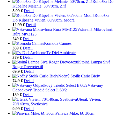
Rohožka Do
Kúpeľne Melanie, 50/70cm, Žltá
5.99 €
Detail
Rohožka
Do Kúpeľne Vivien, 60/90cm, Modrá
12.99 €
Detail
Vstavaná Mikrovlnná
Rúra Mtv3125
249 €
Detail
Komoda Cannes
369 €
Detail
Tv Diel Ambiente
379 €
Detail
Stolná Lampa Sivá
Roger Drevo/textil
69.9 €
Detail
Nočný Stolík Carlo Biely
74.9 €
Detail
Vstavaný
Odpadkový Triedič Select Ii 60/2
189 €
Detail
Uterák Vivien,
70/140cm, Svetlosivá
9.99 €
Detail
Panvica Mike, Ø: 30cm