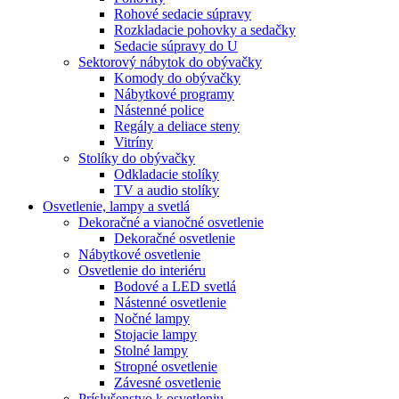
Rohové sedacie súpravy
Rozkladacie pohovky a sedačky
Sedacie súpravy do U
Sektorový nábytok do obývačky
Komody do obývačky
Nábytkové programy
Nástenné police
Regály a deliace steny
Vitríny
Stolíky do obývačky
Odkladacie stolíky
TV a audio stolíky
Osvetlenie, lampy a svetlá
Dekoračné a vianočné osvetlenie
Dekoračné osvetlenie
Nábytkové osvetlenie
Osvetlenie do interiéru
Bodové a LED svetlá
Nástenné osvetlenie
Nočné lampy
Stojacie lampy
Stolné lampy
Stropné osvetlenie
Závesné osvetlenie
Príslušenstvo k osvetleniu