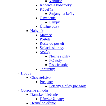
Vankúše
Koberce a koberčeky
Kúpeľňa
Stojany na kefky
Osvetlenie
Lampy
Úložné boxy
Nábytok
Matrace
Postele
Rošty do postelí
Sedacie súpravy
Stolíky
Nočné stolíky
PC stoly
Písacie stoly
Taburetky
Hobby
Chovateľstvo
Pre psov
Pelechy a búdy pre psov
Oblečenie a móda
Dámske oblečenie
Dámske župany
Detské oblečenie