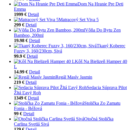
Dom Na Hranie Pre Deti
Emma
1999 €
Detail
Matracový Set Viva 5
299 €
Detail
Vôňa Do Bytu Zen
Bamboo, 200ml
19.98 €
Detail
Tkaný Koberec
Fuzzy 3, 160/230cm, Sivá
99.9 €
Detail
Kôš Na Bielizeň Hamper 40
L
14.99 €
Detail
Regál Masív Jasmin
219 €
Detail
Sedacia Súprava Pilot
Žltá Ľavý Roh
1349 €
Detail
Stolička Zo Zamatu
Fonia - Béžová
99 €
Detail
Otočná Stolička
Carlina Svetlá Sivá
129 €
Detail