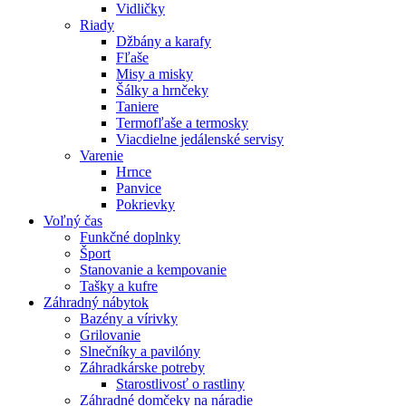
Vidličky
Riady
Džbány a karafy
Fľaše
Misy a misky
Šálky a hrnčeky
Taniere
Termofľaše a termosky
Viacdielne jedálenské servisy
Varenie
Hrnce
Panvice
Pokrievky
Voľný čas
Funkčné doplnky
Šport
Stanovanie a kempovanie
Tašky a kufre
Záhradný nábytok
Bazény a vírivky
Grilovanie
Slnečníky a pavilóny
Záhradkárske potreby
Starostlivosť o rastliny
Záhradné domčeky na náradie