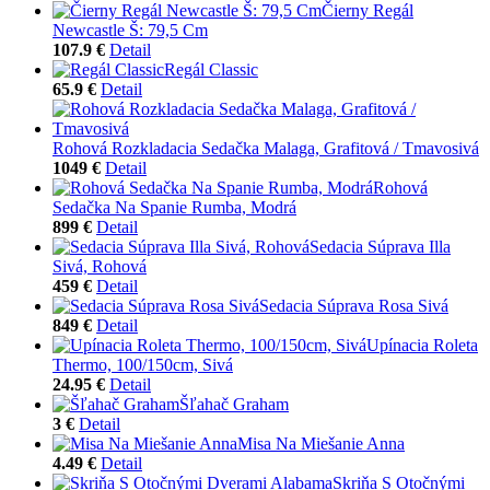
Čierny Regál
Newcastle Š: 79,5 Cm
107.9 €
Detail
Regál Classic
65.9 €
Detail
Rohová Rozkladacia Sedačka Malaga, Grafitová / Tmavosivá
1049 €
Detail
Rohová
Sedačka Na Spanie Rumba, Modrá
899 €
Detail
Sedacia Súprava Illa
Sivá, Rohová
459 €
Detail
Sedacia Súprava Rosa Sivá
849 €
Detail
Upínacia Roleta
Thermo, 100/150cm, Sivá
24.95 €
Detail
Šľahač Graham
3 €
Detail
Misa Na Miešanie Anna
4.49 €
Detail
Skriňa S Otočnými