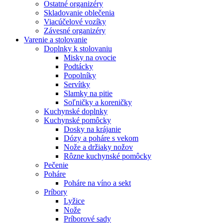
Ostatné organizéry
Skladovanie oblečenia
Viacúčelové vozíky
Závesné organizéry
Varenie a stolovanie
Doplnky k stolovaniu
Misky na ovocie
Podtácky
Popolníky
Servítky
Slamky na pitie
Soľničky a koreničky
Kuchynské doplnky
Kuchynské pomôcky
Dosky na krájanie
Dózy a poháre s vekom
Nože a držiaky nožov
Rôzne kuchynské pomôcky
Pečenie
Poháre
Poháre na víno a sekt
Príbory
Lyžice
Nože
Príborové sady