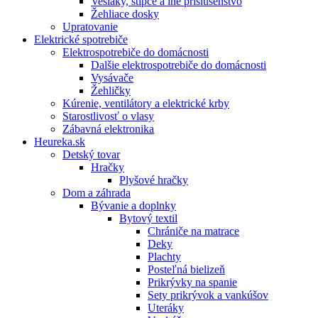
Vešiaky, štipce a iné príslušenstvo
Žehliace dosky
Upratovanie
Elektrické spotrebiče
Elektrospotrebiče do domácnosti
Dalšie elektrospotrebiče do domácnosti
Vysávače
Žehličky
Kúrenie, ventilátory a elektrické krby
Starostlivosť o vlasy
Zábavná elektronika
Heureka.sk
Detský tovar
Hračky
Plyšové hračky
Dom a záhrada
Bývanie a doplnky
Bytový textil
Chrániče na matrace
Deky
Plachty
Posteľná bielizeň
Prikrývky na spanie
Sety prikrývok a vankúšov
Uteráky