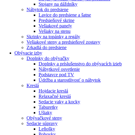
Stojany na dáždníky
Nábytok do predsiene
Lavice do predsiene a šatne
Predsieňové skrine
Vešiakové panely
Vešiaky na stenu
Skrinky na topánky a regály
Vešiakové steny a predsieňové zostavy
Zrkadlá do predsiene
Obývacie izby
Doplnky do obývačky
Doplnky a príslušenstvo do obývacích izieb
Nábytkové osvetlenie
Podstavce pod TV
Údržba a starostlivosť o nábytok
Kreslá
Hojdacie kreslá
Relaxačné kreslá
Sedacie vaky a kocky
Taburetky
Ušiaky
Obývačkové steny
Sedacie súpravy
Leňošky
Pohovky