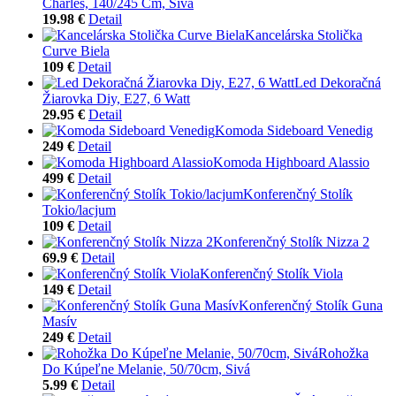
Charles, 140/245 Cm, Sivá
19.98 €
Detail
Kancelárska Stolička
Curve Biela
109 €
Detail
Led Dekoračná
Žiarovka Diy, E27, 6 Watt
29.95 €
Detail
Komoda Sideboard Venedig
249 €
Detail
Komoda Highboard Alassio
499 €
Detail
Konferenčný Stolík
Tokio/lacjum
109 €
Detail
Konferenčný Stolík Nizza 2
69.9 €
Detail
Konferenčný Stolík Viola
149 €
Detail
Konferenčný Stolík Guna
Masív
249 €
Detail
Rohožka
Do Kúpeľne Melanie, 50/70cm, Sivá
5.99 €
Detail