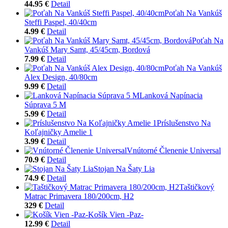
44.95 €
Detail
Poťah Na Vankúš
Steffi Paspel, 40/40cm
4.99 €
Detail
Poťah Na
Vankúš Mary Samt, 45/45cm, Bordová
7.99 €
Detail
Poťah Na Vankúš
Alex Design, 40/80cm
9.99 €
Detail
Lanková Napínacia
Súprava 5 M
5.99 €
Detail
Príslušenstvo Na
Koľajničky Amelie 1
3.99 €
Detail
Vnútorné Členenie Universal
70.9 €
Detail
Stojan Na Šaty Lia
74.9 €
Detail
Taštičkový
Matrac Primavera 180/200cm, H2
329 €
Detail
Košík Vien -Paz-
12.99 €
Detail