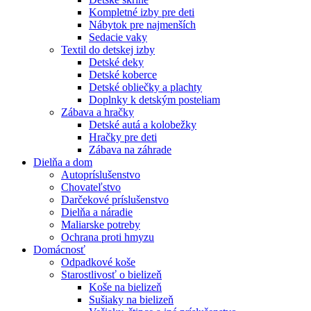
Kompletné izby pre deti
Nábytok pre najmenších
Sedacie vaky
Textil do detskej izby
Detské deky
Detské koberce
Detské obliečky a plachty
Doplnky k detským posteliam
Zábava a hračky
Detské autá a kolobežky
Hračky pre deti
Zábava na záhrade
Dielňa a dom
Autopríslušenstvo
Chovateľstvo
Darčekové príslušenstvo
Dielňa a náradie
Maliarske potreby
Ochrana proti hmyzu
Domácnosť
Odpadkové koše
Starostlivosť o bielizeň
Koše na bielizeň
Sušiaky na bielizeň