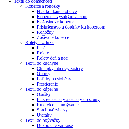
Textil do domácnosti
Koberce a rohožky
Hladko tkané koberce
Koberce s vysokým vlasom
Kožušinové koberce
Príslušenstvo a doplnky ku kobercom
Rohožky
Zošívané koberce
Rolety a žáluzie
Plisé
Rolety
Rolety deň a noc
Textil do kuchyne
Chňapky, utierky, zástery
Obrusy
Poťahy na stoličky
Prestieranie
Textil do kúpeľne
Osušky
Plážové osušky a osušky do sauny
Rukavice na umývanie
Sprchové závesy
Uteráky
Textil do obývačky
Dekoračné vankúše