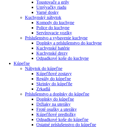
Toustovače a grily
Umývačky riadu
Varné dosky
Kuchynský nábytok
Komody do kuchyne
Police do kuchyne
Servírovacie vozíky
Príslušenstvo a vybavenie kuchyne
Doplnky a príslušenstvo do kuchyne
Kuchynské batérie
Kuchynské drezy
Odpadkové koše do kuchyne
Kúpeľne
Nábytok do kúpeľne
Kúpeľňové zostavy
Regály do kúpeľne
Skrinky do kúpeľňe
Zrkadlá
Príslušenstvo a doplnky do kúpeľne
Doplnky do kúpeľne
Držiaky na uteráky
Froté osušky a uteráky
Kúpeľňové predložky
Odpadkové koše do kúpeľne
Ostatné príslušenstvo do kúpeľne