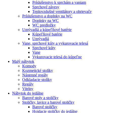
Príslušenstvo k sprchám a vaniam
Sprchové závesy
Teplovzdušné ventilátory a ohrievače
Príslušenstvo a doplnky na WC
Doplnky na WC
WC predložky
Umývadlá a kúpeľňové batérie
Kúpeľňové batérie
Umývadlá
Vane, sprchové kúty a vykurovacie telesá
Sprchové kúty
Vane
Vykurovacie telesá do kúpeľne
Malý nábytok
Komody
Kozmetické stolíky
Nástenné regály
Odkladacie stolíky
Regály
Vitríny
Nábytok do jedálne
Barové stoly a stoličky
Stoličky, lavice a barové stoličky
Barové stoličky
Hojdacie stoličky do jedálne