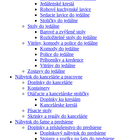
Jedálenské kreslá
Rohové kuchynské lavice
Sedacie lavice do jedálne
Stoličky do jedálne
Stoly do jedálne
Barové a zvýšené stoly
Rozložitelné stoly do jedálne
Vitríny, komody a police do jedálne
Komody do jedálne
Police do jedálne
Príborníky a kredence
Vitríny do jedálne
Zostavy do jedálne
Nábytok do kancelárie a pracovne
Doplnky do kancelárie
Kontajnery
Otáčacie a kancelárske stoličky
Doplnky ku kreslám
Kancelárske kreslá
Písacie stoly
Skrinky a regály do kancelárie
Nábytok do šatne a predsiene
Doplnky a príslušenstvo do predsiene
Doplnkový nábytok do predsiene
Stojany a vozíky na šaty do predsiene