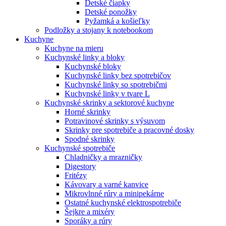
Detské čiapky
Detské ponožky
Pyžamká a košieľky
Podložky a stojany k notebookom
Kuchyne
Kuchyne na mieru
Kuchynské linky a bloky
Kuchynské bloky
Kuchynské linky bez spotrebičov
Kuchynské linky so spotrebičmi
Kuchynské linky v tvare L
Kuchynské skrinky a sektorové kuchyne
Horné skrinky
Potravinové skrinky s výsuvom
Skrinky pre spotrebiče a pracovné dosky
Spodné skrinky
Kuchynské spotrebiče
Chladničky a mrazničky
Digestory
Fritézy
Kávovary a varné kanvice
Mikrovlnné rúry a minipekárne
Ostatné kuchynské elektrospotrebiče
Šejkre a mixéry
Sporáky a rúry