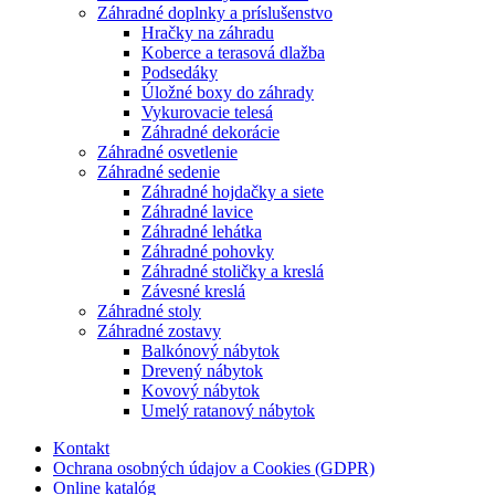
Záhradné doplnky a príslušenstvo
Hračky na záhradu
Koberce a terasová dlažba
Podsedáky
Úložné boxy do záhrady
Vykurovacie telesá
Záhradné dekorácie
Záhradné osvetlenie
Záhradné sedenie
Záhradné hojdačky a siete
Záhradné lavice
Záhradné lehátka
Záhradné pohovky
Záhradné stoličky a kreslá
Závesné kreslá
Záhradné stoly
Záhradné zostavy
Balkónový nábytok
Drevený nábytok
Kovový nábytok
Umelý ratanový nábytok
Kontakt
Ochrana osobných údajov a Cookies (GDPR)
Online katalóg