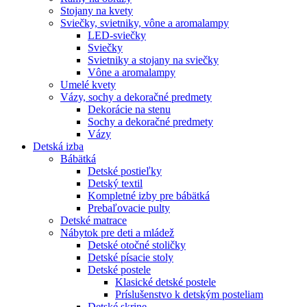
Stojany na kvety
Sviečky, svietniky, vône a aromalampy
LED-sviečky
Sviečky
Svietniky a stojany na sviečky
Vône a aromalampy
Umelé kvety
Vázy, sochy a dekoračné predmety
Dekorácie na stenu
Sochy a dekoračné predmety
Vázy
Detská izba
Bábätká
Detské postieľky
Detský textil
Kompletné izby pre bábätká
Prebaľovacie pulty
Detské matrace
Nábytok pre deti a mládež
Detské otočné stoličky
Detské písacie stoly
Detské postele
Klasické detské postele
Príslušenstvo k detským posteliam
Detské skrine