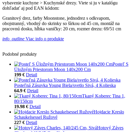
vybavenie kuchyne > Kuchynské drezy. Viete si ju v katalógu
dohľadať aj pod EAN kódom:
Granitový drez, farby Moonstone, jednodrez s odkvapom,
obojstranný, vhodný do skrinky so šírkou od 45 cm, montáž na
pracovnú dosku, hĺbka vaničky: 20 cm, rozmer drezu: 69/51 cm
info_outline
Viac info o produkte
Podobné produkty
Posteľ S
Úložným Priestorom Moon 140x200 Cm
199 €
Detail
Posteľná Zásuvka Young Biela/svetlo Sivá, 4 Kolieska
64.9 €
Detail
Tkaný Koberec Tina 1,
80/150cm
19.98 €
Detail
Hojdacie Kreslo
Schaukelsessel Ružové
227 €
Detail
Hotový Záves