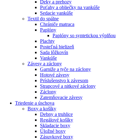
Deky a prehozy
Poťahy a obliečky na vankúše
Sedacie vankúše
Textil do spálne
Chrániče matraca
Paplóny
Paplóny so syntetickou výplňou
Plachty
Posteľná bielizeň
Sada lôžkovín
Vankúše
Závesy a záclony
Garniže a tyče na záclony
Hotové závesy
Príslušenstvo k závesom
Strapcové a nitkové záclony
Záclony
Zatemňovacie závesy
Triedenie a úschova
Boxy a košíky
Debny a truhlice
Regálové košíky
Skladacie boxy
Úložné boxy
Zásuvkové boxy