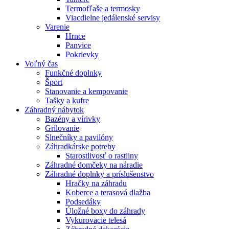
Termofľaše a termosky
Viacdielne jedálenské servisy
Varenie
Hrnce
Panvice
Pokrievky
Voľný čas
Funkčné doplnky
Šport
Stanovanie a kempovanie
Tašky a kufre
Záhradný nábytok
Bazény a vírivky
Grilovanie
Slnečníky a pavilóny
Záhradkárske potreby
Starostlivosť o rastliny
Záhradné domčeky na náradie
Záhradné doplnky a príslušenstvo
Hračky na záhradu
Koberce a terasová dlažba
Podsedáky
Úložné boxy do záhrady
Vykurovacie telesá