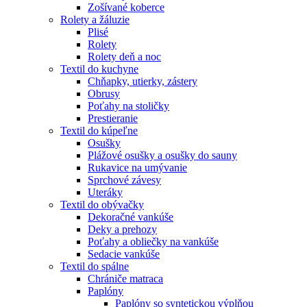
Zošívané koberce
Rolety a žáluzie
Plisé
Rolety
Rolety deň a noc
Textil do kuchyne
Chňapky, utierky, zástery
Obrusy
Poťahy na stoličky
Prestieranie
Textil do kúpeľne
Osušky
Plážové osušky a osušky do sauny
Rukavice na umývanie
Sprchové závesy
Uteráky
Textil do obývačky
Dekoračné vankúše
Deky a prehozy
Poťahy a obliečky na vankúše
Sedacie vankúše
Textil do spálne
Chrániče matraca
Paplóny
Paplóny so syntetickou výplňou