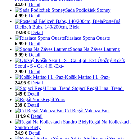
44.9 €
Detail
Sada Podložiek Stoney
4.99 €
Detail
Posteľná
Bielizeň Babs, 140/200cm, Biela
19.98 €
Detail
Riasiaca Spona Quaste
6.99 €
Detail
Spona Na Záves Laurenz
5.99 €
Detail
Úložný Košík
Seoul - S - Ca. 4,6l -Ext-
2.99 €
Detail
Košík Mariso I L -Paz-
24.95 €
Detail
Stojací Regál Lina -Trend-
149 €
Detail
Regál Yoris
239 €
Detail
Cd Regál Valenza Buk
114.9 €
Detail
Regál Na Kolieskach
Sandro Biely
24.9 €
Detail
Rohová Sedacia