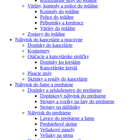
Rozložitelné stoly do jedálne
Vitríny, komody a police do jedálne
Komody do jedálne
Police do jedálne
Príborníky a kredence
Vitríny do jedálne
Zostavy do jedálne
Nábytok do kancelárie a pracovne
Doplnky do kancelárie
Kontajnery
Otáčacie a kancelárske stoličky
Doplnky ku kreslám
Kancelárske kreslá
Písacie stoly
Skrinky a regály do kancelárie
Nábytok do šatne a predsiene
Doplnky a príslušenstvo do predsiene
Doplnkový nábytok do predsiene
Stojany a vozíky na šaty do predsiene
Stojany na dáždníky
Nábytok do predsiene
Lavice do predsiene a šatne
Predsieňové skrine
Vešiakové panely
Vešiaky na stenu