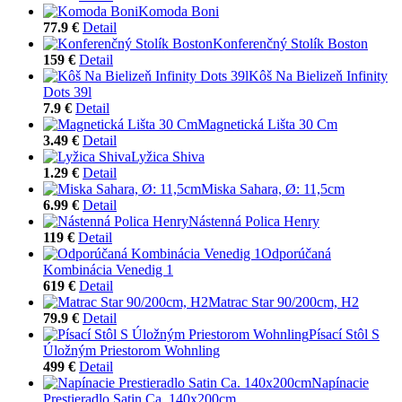
Komoda Boni
77.9 €
Detail
Konferenčný Stolík Boston
159 €
Detail
Kôš Na Bielizeň Infinity
Dots 39l
7.9 €
Detail
Magnetická Lišta 30 Cm
3.49 €
Detail
Lyžica Shiva
1.29 €
Detail
Miska Sahara, Ø: 11,5cm
6.99 €
Detail
Nástenná Polica Henry
119 €
Detail
Odporúčaná
Kombinácia Venedig 1
619 €
Detail
Matrac Star 90/200cm, H2
79.9 €
Detail
Písací Stôl S
Úložným Priestorom Wohnling
499 €
Detail
Napínacie
Prestieradlo Satin Ca. 140x200cm