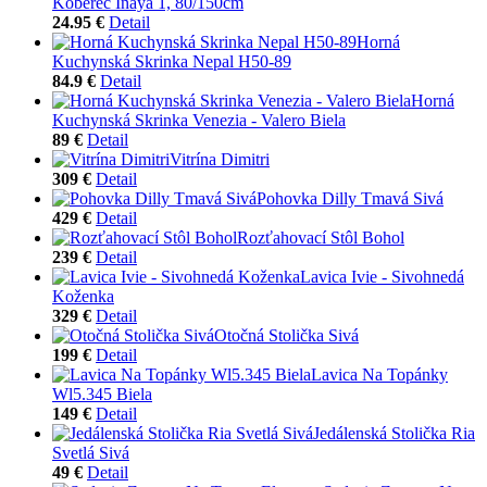
Koberec Inaya 1, 80/150cm
24.95 €
Detail
Horná
Kuchynská Skrinka Nepal H50-89
84.9 €
Detail
Horná
Kuchynská Skrinka Venezia - Valero Biela
89 €
Detail
Vitrína Dimitri
309 €
Detail
Pohovka Dilly Tmavá Sivá
429 €
Detail
Rozťahovací Stôl Bohol
239 €
Detail
Lavica Ivie - Sivohnedá
Koženka
329 €
Detail
Otočná Stolička Sivá
199 €
Detail
Lavica Na Topánky
Wl5.345 Biela
149 €
Detail
Jedálenská Stolička Ria
Svetlá Sivá
49 €
Detail