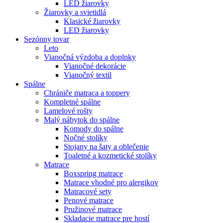
LED žiarovky
Žiarovky a svietidlá
Klasické žiarovky
LED žiarovky
Sezónny tovar
Leto
Vianočná výzdoba a doplnky
Vianočné dekorácie
Vianočný textil
Spálne
Chrániče matraca a toppery
Kompletné spálne
Lamelové rošty
Malý nábytok do spálne
Komody do spálne
Nočné stolíky
Stojany na šaty a oblečenie
Toaletné a kozmetické stolíky
Matrace
Boxspring matrace
Matrace vhodné pro alergikov
Matracové sety
Penové matrace
Pružinové matrace
Skladacie matrace pre hostí