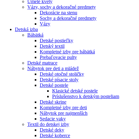
Umelé kvety
Vázy, sochy a dekoračné predmety
Dekorácie na stenu
Sochy a dekoračné predmety
Vázy
Detská izba
Bábätká
Detské postieľky
Detský textil
Kompletné izby pre bábätká
Prebaľovacie pulty
Detské matrace
Nábytok pre deti a mládež
Detské otočné stoličky
Detské písacie stoly
Detské postele
Klasické detské postele
Príslušenstvo k detským posteliam
Detské skrine
Kompletné izby pre deti
Nábytok pre najmenších
Sedacie vaky
Textil do detskej izby
Detské deky
Detské koberce