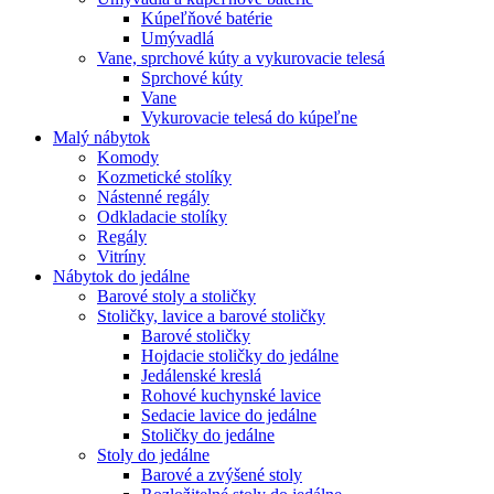
Kúpeľňové batérie
Umývadlá
Vane, sprchové kúty a vykurovacie telesá
Sprchové kúty
Vane
Vykurovacie telesá do kúpeľne
Malý nábytok
Komody
Kozmetické stolíky
Nástenné regály
Odkladacie stolíky
Regály
Vitríny
Nábytok do jedálne
Barové stoly a stoličky
Stoličky, lavice a barové stoličky
Barové stoličky
Hojdacie stoličky do jedálne
Jedálenské kreslá
Rohové kuchynské lavice
Sedacie lavice do jedálne
Stoličky do jedálne
Stoly do jedálne
Barové a zvýšené stoly