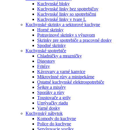
Kuchynské bloky
Kuchynské linky bez spotrebičov
Kuchynské linky so spotrebičmi
Kuchynské linky v tvare L
Kuchynské skrinky a sektorové kuchyne
Horné skrinky
Potravinové skrinky s výsuvom
Skrinky pre spotrebiče a pracovné dosky
Spodné skrinky
Kuchynské spotrebiče
Chladničky a mrazničky
Digestory
Fritézy
Kávovary a varné kanvice
Mikrovlnné rúry a minipekárne
Ostatné kuchynské elektrospotrebiče
Šejkre a mixéry
Sporáky a rúry
Toustovače a grily
Umývačky riadu
Varné dosky
Kuchynský nábytok
Komody do kuchyne
Police do kuchyne
Servírovacie vozíky