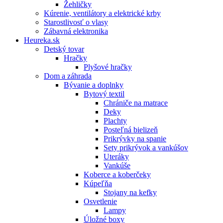
Žehličky
Kúrenie, ventilátory a elektrické krby
Starostlivosť o vlasy
Zábavná elektronika
Heureka.sk
Detský tovar
Hračky
Plyšové hračky
Dom a záhrada
Bývanie a doplnky
Bytový textil
Chrániče na matrace
Deky
Plachty
Posteľná bielizeň
Prikrývky na spanie
Sety prikrývok a vankúšov
Uteráky
Vankúše
Koberce a koberčeky
Kúpeľňa
Stojany na kefky
Osvetlenie
Lampy
Úložné boxy