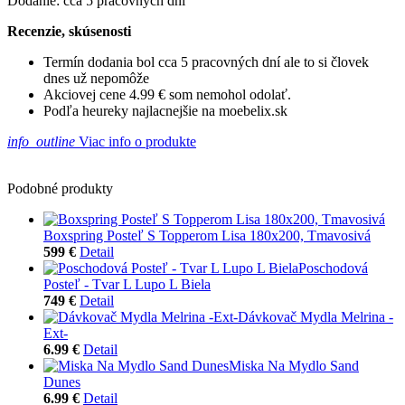
Dodanie: cca 5 pracovných dní
Recenzie, skúsenosti
Termín dodania bol cca 5 pracovných dní ale to si človek
dnes už nepomôže
Akciovej cene 4.99 € som nemohol odolať.
Podľa heureky najlacnejšie na moebelix.sk
info_outline
Viac info o produkte
Podobné produkty
Boxspring Posteľ S Topperom Lisa 180x200, Tmavosivá
599 €
Detail
Poschodová
Posteľ - Tvar L Lupo L Biela
749 €
Detail
Dávkovač Mydla Melrina -
Ext-
6.99 €
Detail
Miska Na Mydlo Sand
Dunes
6.99 €
Detail