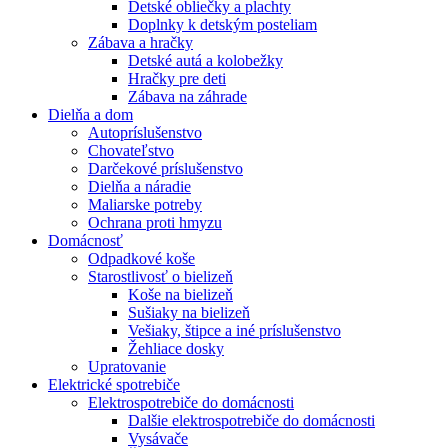
Detské obliečky a plachty
Doplnky k detským posteliam
Zábava a hračky
Detské autá a kolobežky
Hračky pre deti
Zábava na záhrade
Dielňa a dom
Autopríslušenstvo
Chovateľstvo
Darčekové príslušenstvo
Dielňa a náradie
Maliarske potreby
Ochrana proti hmyzu
Domácnosť
Odpadkové koše
Starostlivosť o bielizeň
Koše na bielizeň
Sušiaky na bielizeň
Vešiaky, štipce a iné príslušenstvo
Žehliace dosky
Upratovanie
Elektrické spotrebiče
Elektrospotrebiče do domácnosti
Dalšie elektrospotrebiče do domácnosti
Vysávače