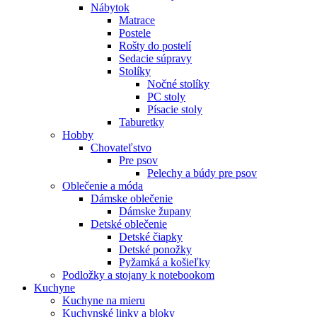
Nábytok
Matrace
Postele
Rošty do postelí
Sedacie súpravy
Stolíky
Nočné stolíky
PC stoly
Písacie stoly
Taburetky
Hobby
Chovateľstvo
Pre psov
Pelechy a búdy pre psov
Oblečenie a móda
Dámske oblečenie
Dámske župany
Detské oblečenie
Detské čiapky
Detské ponožky
Pyžamká a košieľky
Podložky a stojany k notebookom
Kuchyne
Kuchyne na mieru
Kuchynské linky a bloky