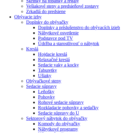
Skrinky na topánky a regály
Vešiakové steny a predsieňové zostavy
Zrkadlá do predsiene
Obývacie izby
Doplnky do obývačky
Doplnky a príslušenstvo do obývacích izieb
Nábytkové osvetlenie
Podstavce pod TV
Údržba a starostlivosť o nábytok
Kreslá
Hojdacie kreslá
Relaxačné kreslá
Sedacie vaky a kocky
Taburetky
Ušiaky
Obývačkové steny
Sedacie súpravy
Leňošky
Pohovky
Rohové sedacie súpravy
Rozkladacie pohovky a sedačky
Sedacie súpravy do U
Sektorový nábytok do obývačky
Komody do obývačky
Nábytkové programy