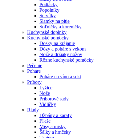
Podtácky
Popolníky
Servítky
Slamky na pitie
Soľničky a koreničky
Kuchynské doplnky
Kuchynské pomôcky
Dosky na krájanie
Dózy a poháre s vekom
Nože a držiaky nožov
Rôzne kuchynské pomôcky
Pečenie
Poháre
Poháre na víno a sekt
Príbory
Lyžice
Nože
Príborové sady
Vidličky
Riady
Džbány a karafy
Fľaše
Misy a misky
Šálky a hrnčeky
Taniere