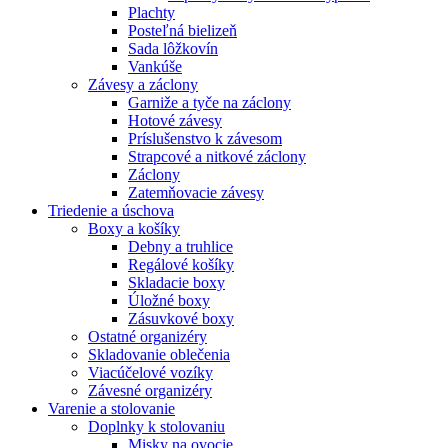
Plachty
Posteľná bielizeň
Sada lôžkovín
Vankúše
Závesy a záclony
Garniže a tyče na záclony
Hotové závesy
Príslušenstvo k závesom
Strapcové a nitkové záclony
Záclony
Zatemňovacie závesy
Triedenie a úschova
Boxy a košíky
Debny a truhlice
Regálové košíky
Skladacie boxy
Úložné boxy
Zásuvkové boxy
Ostatné organizéry
Skladovanie oblečenia
Viacúčelové vozíky
Závesné organizéry
Varenie a stolovanie
Doplnky k stolovaniu
Misky na ovocie