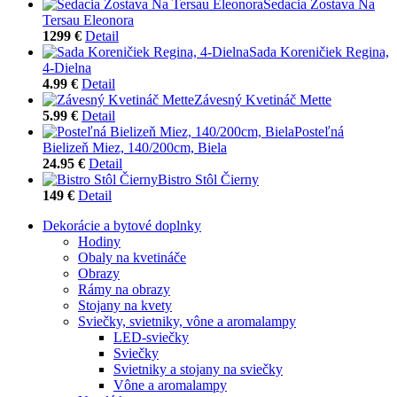
Sedacia Zostava Na
Tersau Eleonora
1299 €
Detail
Sada Koreničiek Regina,
4-Dielna
4.99 €
Detail
Závesný Kvetináč Mette
5.99 €
Detail
Posteľná
Bielizeň Miez, 140/200cm, Biela
24.95 €
Detail
Bistro Stôl Čierny
149 €
Detail
Dekorácie a bytové doplnky
Hodiny
Obaly na kvetináče
Obrazy
Rámy na obrazy
Stojany na kvety
Sviečky, svietniky, vône a aromalampy
LED-sviečky
Sviečky
Svietniky a stojany na sviečky
Vône a aromalampy