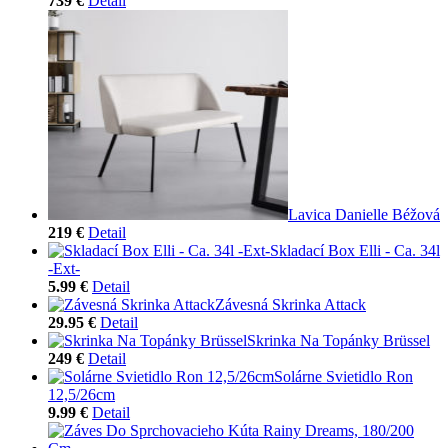
739 €
Detail
Lavica Danielle Béžová
219 €
Detail
Skladací Box Elli - Ca. 34l
-Ext-
5.99 €
Detail
Závesná Skrinka Attack
29.95 €
Detail
Skrinka Na Topánky Brüssel
249 €
Detail
Solárne Svietidlo Ron
12,5/26cm
9.99 €
Detail