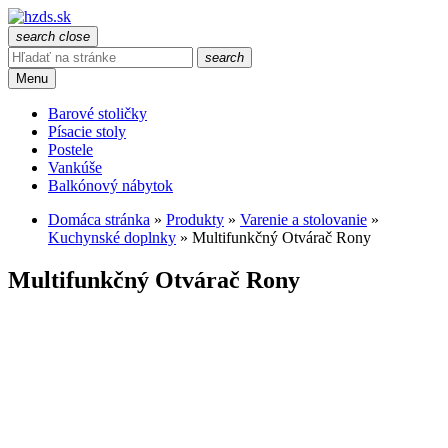
search
close
search
Menu
Barové stoličky
Písacie stoly
Postele
Vankúše
Balkónový nábytok
Domáca stránka
»
Produkty
»
Varenie a stolovanie
»
Kuchynské doplnky
»
Multifunkčný Otvárač Rony
Multifunkčný Otvárač Rony