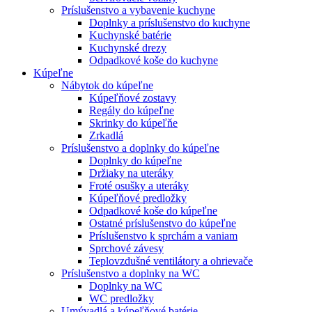
Príslušenstvo a vybavenie kuchyne
Doplnky a príslušenstvo do kuchyne
Kuchynské batérie
Kuchynské drezy
Odpadkové koše do kuchyne
Kúpeľne
Nábytok do kúpeľne
Kúpeľňové zostavy
Regály do kúpeľne
Skrinky do kúpeľňe
Zrkadlá
Príslušenstvo a doplnky do kúpeľne
Doplnky do kúpeľne
Držiaky na uteráky
Froté osušky a uteráky
Kúpeľňové predložky
Odpadkové koše do kúpeľne
Ostatné príslušenstvo do kúpeľne
Príslušenstvo k sprchám a vaniam
Sprchové závesy
Teplovzdušné ventilátory a ohrievače
Príslušenstvo a doplnky na WC
Doplnky na WC
WC predložky
Umývadlá a kúpeľňové batérie