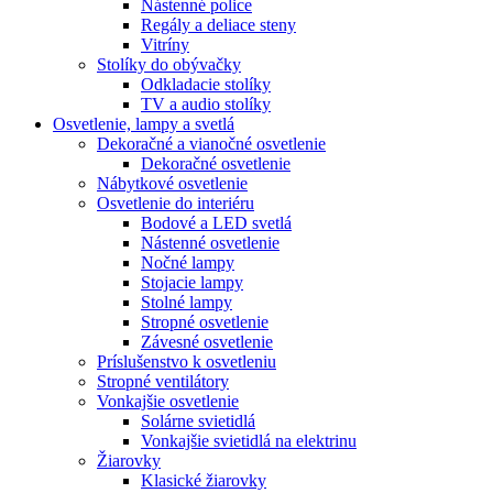
Nástenné police
Regály a deliace steny
Vitríny
Stolíky do obývačky
Odkladacie stolíky
TV a audio stolíky
Osvetlenie, lampy a svetlá
Dekoračné a vianočné osvetlenie
Dekoračné osvetlenie
Nábytkové osvetlenie
Osvetlenie do interiéru
Bodové a LED svetlá
Nástenné osvetlenie
Nočné lampy
Stojacie lampy
Stolné lampy
Stropné osvetlenie
Závesné osvetlenie
Príslušenstvo k osvetleniu
Stropné ventilátory
Vonkajšie osvetlenie
Solárne svietidlá
Vonkajšie svietidlá na elektrinu
Žiarovky
Klasické žiarovky