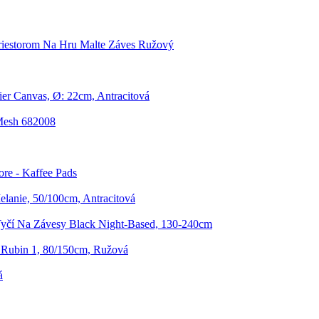
riestorom Na Hru Malte Záves Ružový
ier Canvas, Ø: 22cm, Antracitová
Mesh 682008
re - Kaffee Pads
lanie, 50/100cm, Antracitová
yčí Na Závesy Black Night-Based, 130-240cm
Rubin 1, 80/150cm, Ružová
á