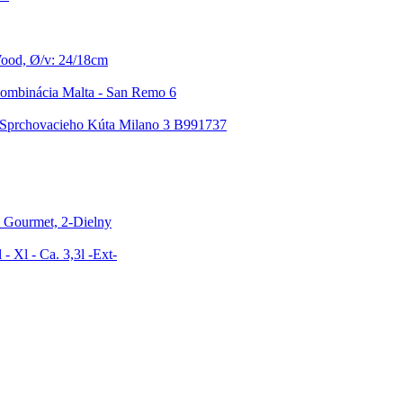
ood, Ø/v: 24/18cm
ombinácia Malta - San Remo 6
Sprchovacieho Kúta Milano 3 B991737
y Gourmet, 2-Dielny
- Xl - Ca. 3,3l -Ext-