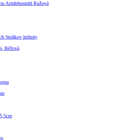
kou Armlehnstuhl Ružová
h Stolíkov Infinity
m, Béžová
erna
om
25,5cm
Cm