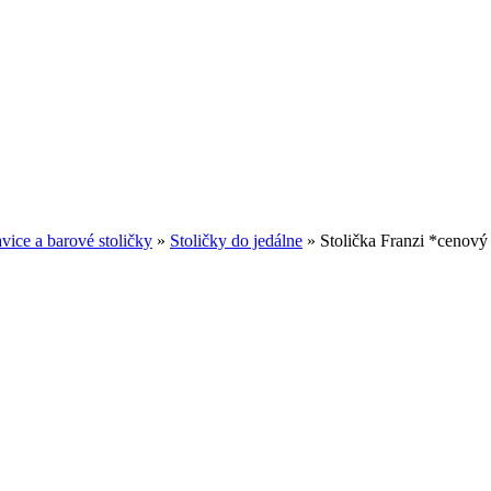
avice a barové stoličky
»
Stoličky do jedálne
»
Stolička Franzi *cenový