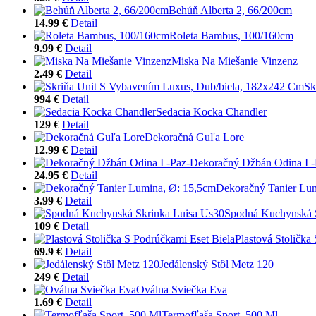
Behúň Alberta 2, 66/200cm
14.99 €
Detail
Roleta Bambus, 100/160cm
9.99 €
Detail
Miska Na Miešanie Vinzenz
2.49 €
Detail
Sk
994 €
Detail
Sedacia Kocka Chandler
129 €
Detail
Dekoračná Guľa Lore
12.99 €
Detail
Dekoračný Džbán Odina I -
24.95 €
Detail
Dekoračný Tanier Lu
3.99 €
Detail
Spodná Kuchynská 
109 €
Detail
Plastová Stolička
69.9 €
Detail
Jedálenský Stôl Metz 120
249 €
Detail
Oválna Sviečka Eva
1.69 €
Detail
Termofľaša Sport, 500 Ml