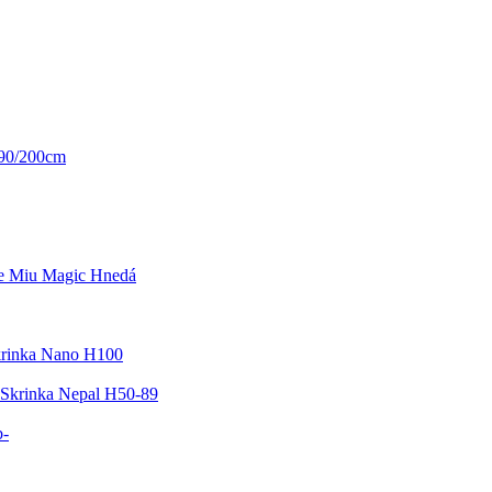
 90/200cm
ke Miu Magic Hnedá
rinka Nano H100
Skrinka Nepal H50-89
b-