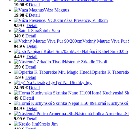
19.98 €
Detail
Váza Magnus
19.98 €
Detail
Váza Presence, V: 30cm
9.99 €
Detail
Šatník Sara
349 €
Detail
Vrchný Matrac Viva Pur
94.9 €
Detail
Usb Nabíjací Kábel Sm7025b
4.49 €
Detail
Nástenné Zrkadlo Tivoli
159 €
Detail
Opierka K Taburet
159 €
Detail
Tyč Na Uteráky Igy
24.95 €
Detail
Horná Kuchynská Sk
49 €
Detail
Horná Kuchynská 
84.9 €
Detail
Nástenná Polica Armerina -S
9.99 €
Detail
Kreslo Jim