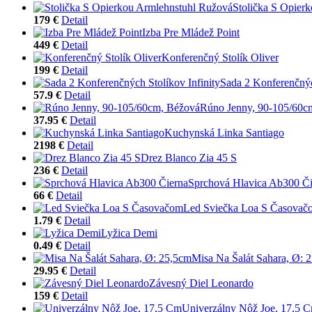
Stolička S Opier
179 €
Detail
Izba Pre Mládež Point
449 €
Detail
Konferenčný Stolík Oliver
199 €
Detail
Sada 2 Konferenčnýc
57.9 €
Detail
Rúno Jenny, 90-105/60c
37.95 €
Detail
Kuchynská Linka Santiago
2198 €
Detail
Drez Blanco Zia 45 S
236 €
Detail
Sprchová Hlavica Ab300 Či
66 €
Detail
Led Sviečka Loa S Časovač
1.79 €
Detail
Lyžica Demi
0.49 €
Detail
Misa Na Šalát Sahara, Ø: 
29.95 €
Detail
Závesný Diel Leonardo
159 €
Detail
Univerzálny Nôž Joe, 17,5 