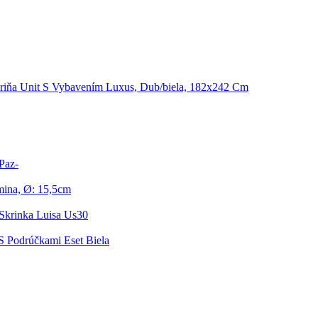
riňa Unit S Vybavením Luxus, Dub/biela, 182x242 Cm
Paz-
mina, Ø: 15,5cm
Skrinka Luisa Us30
 S Podrúčkami Eset Biela