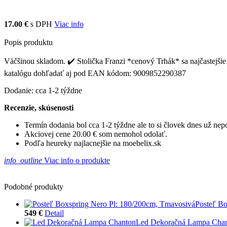
17.00 €
s DPH
Viac info
Popis produktu
Väčšinou skladom. ✔️ Stolička Franzi *cenový Trhák* sa najčastejšie p
katalógu dohľadať aj pod EAN kódom: 9009852290387
Dodanie: cca 1-2 týždne
Recenzie, skúsenosti
Termín dodania bol cca 1-2 týždne ale to si človek dnes už ne
Akciovej cene 20.00 € som nemohol odolať.
Podľa heureky najlacnejšie na moebelix.sk
info_outline
Viac info o produkte
Podobné produkty
Posteľ Bo
549 €
Detail
Led Dekoračná Lampa Cha