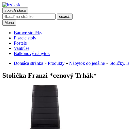
search
close
search
Menu
Barové stoličky
Písacie stoly
Postele
Vankúše
Balkónový nábytok
Domáca stránka
»
Produkty
»
Nábytok do jedálne
»
Stoličky, l
Stolička Franzi *cenový Trhák*