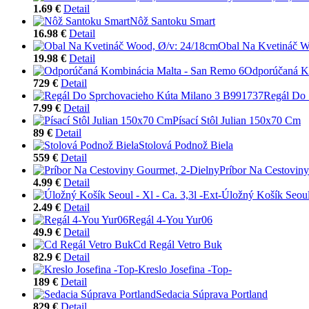
1.69 €
Detail
Nôž Santoku Smart
16.98 €
Detail
Obal Na Kvetináč W
19.98 €
Detail
Odporúčaná K
729 €
Detail
Regál Do 
7.99 €
Detail
Písací Stôl Julian 150x70 Cm
89 €
Detail
Stolová Podnož Biela
559 €
Detail
Príbor Na Cestovin
4.99 €
Detail
Úložný Košík Seoul 
2.49 €
Detail
Regál 4-You Yur06
49.9 €
Detail
Cd Regál Vetro Buk
82.9 €
Detail
Kreslo Josefina -Top-
189 €
Detail
Sedacia Súprava Portland
829 €
Detail