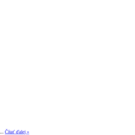
...
Čítať ďalej »