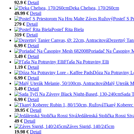
92.9 €
Detail
Deka Chelsea, 170/260cm
49.99 €
Detail
Posteľ S P
279 €
Detail
Posteľ Rita Biela
319 €
Detail
Dezertný Tan
6.99 €
Detail
Poriadač Na Časopisy 
3.49 €
Detail
Fľaša Na Potraviny Elli
1.19 €
Detail
Dóza Na Potraviny Lo
6.99 €
Detail
Malý Uterák Me
3.49 €
Detail
Sada T
6.99 €
Detail
Tkaný Koberec 
39.95 €
Detail
Jedálenská Stolička Rossi Siv
49 €
Detail
Záves Sigrid, 140/245cm
19.98 €
Detail