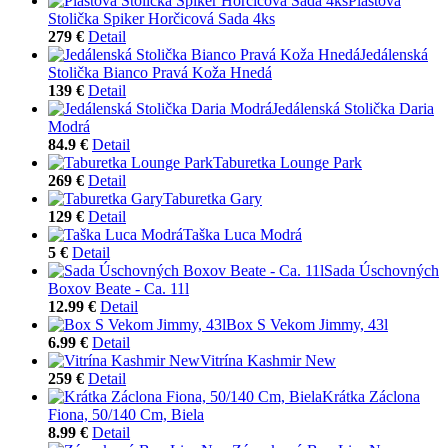
Plastová
Stolička Spiker Horčicová Sada 4ks
279 €
Detail
Jedálenská
Stolička Bianco Pravá Koža Hnedá
139 €
Detail
Jedálenská Stolička Daria
Modrá
84.9 €
Detail
Taburetka Lounge Park
269 €
Detail
Taburetka Gary
129 €
Detail
Taška Luca Modrá
5 €
Detail
Sada Úschovných
Boxov Beate - Ca. 11l
12.99 €
Detail
Box S Vekom Jimmy, 43l
6.99 €
Detail
Vitrína Kashmir New
259 €
Detail
Krátka Záclona
Fiona, 50/140 Cm, Biela
8.99 €
Detail