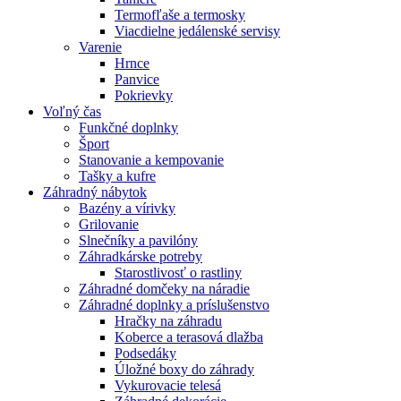
Termofľaše a termosky
Viacdielne jedálenské servisy
Varenie
Hrnce
Panvice
Pokrievky
Voľný čas
Funkčné doplnky
Šport
Stanovanie a kempovanie
Tašky a kufre
Záhradný nábytok
Bazény a vírivky
Grilovanie
Slnečníky a pavilóny
Záhradkárske potreby
Starostlivosť o rastliny
Záhradné domčeky na náradie
Záhradné doplnky a príslušenstvo
Hračky na záhradu
Koberce a terasová dlažba
Podsedáky
Úložné boxy do záhrady
Vykurovacie telesá