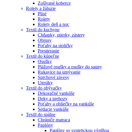
Zošívané koberce
Rolety a žáluzie
Plisé
Rolety
Rolety deň a noc
Textil do kuchyne
Chňapky, utierky, zástery
Obrusy
Poťahy na stoličky
Prestieranie
Textil do kúpeľne
Osušky
Plážové osušky a osušky do sauny
Rukavice na umývanie
Sprchové závesy
Uteráky
Textil do obývačky
Dekoračné vankúše
Deky a prehozy
Poťahy a obliečky na vankúše
Sedacie vankúše
Textil do spálne
Chrániče matraca
Paplóny
Paplóny so syntetickou výplňou