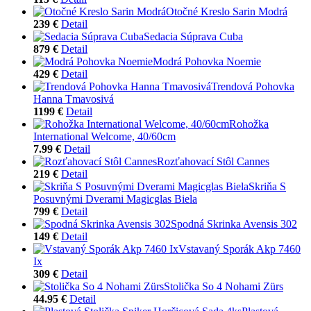
Otočné Kreslo Sarin Modrá
239 €
Detail
Sedacia Súprava Cuba
879 €
Detail
Modrá Pohovka Noemie
429 €
Detail
Trendová Pohovka
Hanna Tmavosivá
1199 €
Detail
Rohožka
International Welcome, 40/60cm
7.99 €
Detail
Rozťahovací Stôl Cannes
219 €
Detail
Skriňa S
Posuvnými Dverami Magicglas Biela
799 €
Detail
Spodná Skrinka Avensis 302
149 €
Detail
Vstavaný Sporák Akp 7460
Ix
309 €
Detail
Stolička So 4 Nohami Zürs
44.95 €
Detail