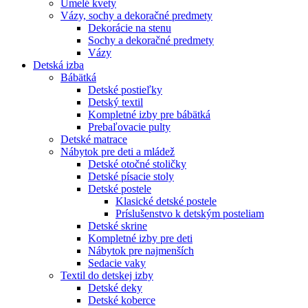
Umelé kvety
Vázy, sochy a dekoračné predmety
Dekorácie na stenu
Sochy a dekoračné predmety
Vázy
Detská izba
Bábätká
Detské postieľky
Detský textil
Kompletné izby pre bábätká
Prebaľovacie pulty
Detské matrace
Nábytok pre deti a mládež
Detské otočné stoličky
Detské písacie stoly
Detské postele
Klasické detské postele
Príslušenstvo k detským posteliam
Detské skrine
Kompletné izby pre deti
Nábytok pre najmenších
Sedacie vaky
Textil do detskej izby
Detské deky
Detské koberce