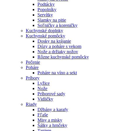
Podtácky
Popolníky
Servítky
Slamky na pitie
Soľničky a koreničky
Kuchynské doplnky
Kuchynské pomôcky
Dosky na krájanie
Dózy a poháre s vekom
Nože a držiaky nožov
Rôzne kuchynské pomôcky
Pečenie
Poháre
Poháre na víno a sekt
Príbory
Lyžice
Nože
Príborové sady
Vidličky
Riady
Džbány a karafy
Fľaše
Misy a misky
Šálky a hrnčeky
Taniere