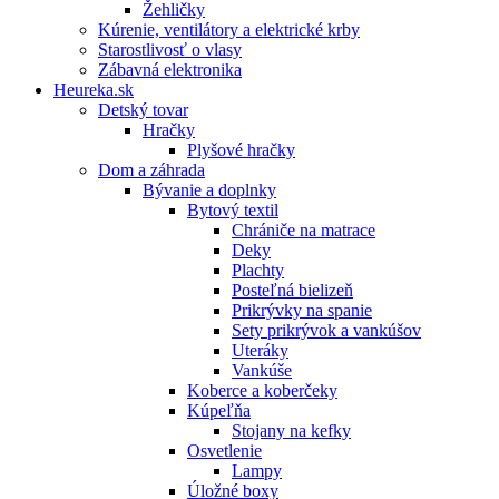
Žehličky
Kúrenie, ventilátory a elektrické krby
Starostlivosť o vlasy
Zábavná elektronika
Heureka.sk
Detský tovar
Hračky
Plyšové hračky
Dom a záhrada
Bývanie a doplnky
Bytový textil
Chrániče na matrace
Deky
Plachty
Posteľná bielizeň
Prikrývky na spanie
Sety prikrývok a vankúšov
Uteráky
Vankúše
Koberce a koberčeky
Kúpeľňa
Stojany na kefky
Osvetlenie
Lampy
Úložné boxy