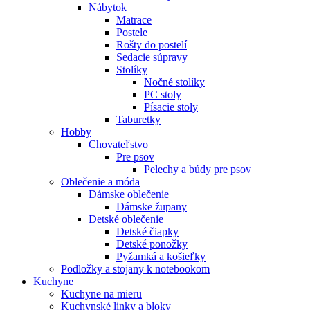
Nábytok
Matrace
Postele
Rošty do postelí
Sedacie súpravy
Stolíky
Nočné stolíky
PC stoly
Písacie stoly
Taburetky
Hobby
Chovateľstvo
Pre psov
Pelechy a búdy pre psov
Oblečenie a móda
Dámske oblečenie
Dámske župany
Detské oblečenie
Detské čiapky
Detské ponožky
Pyžamká a košieľky
Podložky a stojany k notebookom
Kuchyne
Kuchyne na mieru
Kuchynské linky a bloky