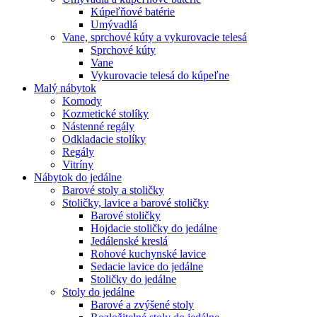
Kúpeľňové batérie
Umývadlá
Vane, sprchové kúty a vykurovacie telesá
Sprchové kúty
Vane
Vykurovacie telesá do kúpeľne
Malý nábytok
Komody
Kozmetické stolíky
Nástenné regály
Odkladacie stolíky
Regály
Vitríny
Nábytok do jedálne
Barové stoly a stoličky
Stoličky, lavice a barové stoličky
Barové stoličky
Hojdacie stoličky do jedálne
Jedálenské kreslá
Rohové kuchynské lavice
Sedacie lavice do jedálne
Stoličky do jedálne
Stoly do jedálne
Barové a zvýšené stoly