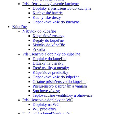
Príslušenstvo a vybavenie kuchyne
Doplnky a príslušenstvo do kuchyne
Kuchynské batérie
Kuchynské drezy
Odpadkové koše do kuchyne
Kúpeľne
Nábytok do kúpeľne
Kúpeľňové zostavy
Regály do kúpeľne
Skrinky do kúpeľňe
Zrkadlá
Príslušenstvo a doplnky do kúpeľne
Doplnky do kúpeľne
Držiaky na uteráky
Froté osušky a uteráky
Kúpeľňové predložky
Odpadkové koše do kúpeľne
Ostatné príslušenstvo do kúpeľne
Príslušenstvo k sprchám a vaniam
Sprchové závesy
Teplovzdušné ventilátory a ohrievače
Príslušenstvo a doplnky na WC
Doplnky na WC
WC predložky
Umývadlá a kúpeľňové batérie