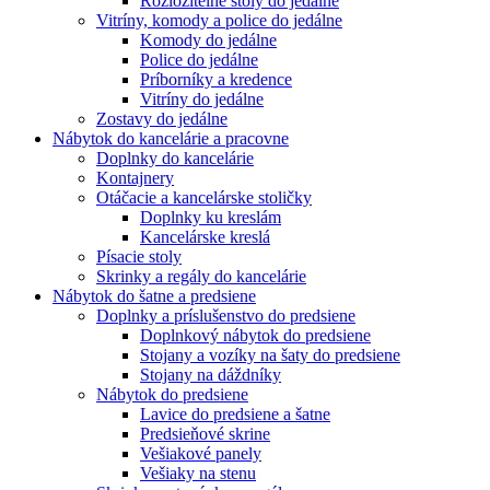
Rozložitelné stoly do jedálne
Vitríny, komody a police do jedálne
Komody do jedálne
Police do jedálne
Príborníky a kredence
Vitríny do jedálne
Zostavy do jedálne
Nábytok do kancelárie a pracovne
Doplnky do kancelárie
Kontajnery
Otáčacie a kancelárske stoličky
Doplnky ku kreslám
Kancelárske kreslá
Písacie stoly
Skrinky a regály do kancelárie
Nábytok do šatne a predsiene
Doplnky a príslušenstvo do predsiene
Doplnkový nábytok do predsiene
Stojany a vozíky na šaty do predsiene
Stojany na dáždníky
Nábytok do predsiene
Lavice do predsiene a šatne
Predsieňové skrine
Vešiakové panely
Vešiaky na stenu