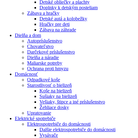
Detské obliečky a plachty
Doplnky k detským posteliam
Zábava a hračky
Detské autá a kolobežky
Hračky pre deti
Zábava na záhrade
Dielňa a dom
Autopríslušenstvo
Chovateľstvo
Darčekové príslušenstvo
Dielňa a náradie
Maliarske potreby
Ochrana proti hmyzu
Domácnosť
Odpadkové koše
Starostlivosť o bielizeň
Koše na bielizeň
Sušiaky na bielizeň
Vešiaky, štipce a iné príslušenstvo
Žehliace dosky
Upratovanie
Elektrické spotrebiče
Elektrospotrebiče do domácnosti
Dalšie elektrospotrebiče do domácnosti
Vysávače