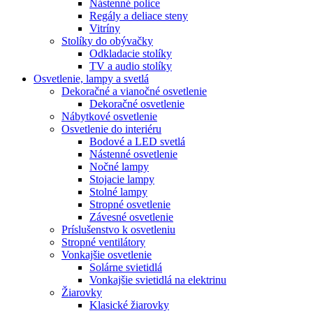
Nástenné police
Regály a deliace steny
Vitríny
Stolíky do obývačky
Odkladacie stolíky
TV a audio stolíky
Osvetlenie, lampy a svetlá
Dekoračné a vianočné osvetlenie
Dekoračné osvetlenie
Nábytkové osvetlenie
Osvetlenie do interiéru
Bodové a LED svetlá
Nástenné osvetlenie
Nočné lampy
Stojacie lampy
Stolné lampy
Stropné osvetlenie
Závesné osvetlenie
Príslušenstvo k osvetleniu
Stropné ventilátory
Vonkajšie osvetlenie
Solárne svietidlá
Vonkajšie svietidlá na elektrinu
Žiarovky
Klasické žiarovky