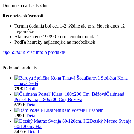
Dodanie: cca 1-2 týždne
Recenzie, skúsenosti
Termín dodania bol cca 1-2 týždne ale to si človek dnes už
nepomôže
Akciovej cene 19.99 € som nemohol odolať.
Podľa heureky najlacnejšie na moebelix.sk
info_outline
Viac info o produkte
Podobné produkty
Barová Stolička Kona
Tmavá Šedá
79 €
Detail
Čalúnená
Posteľ Klara, 180x200 Cm, Béžová
619 €
Detail
Rám Postele Elisabeth
299 €
Detail
Detský Matrac Svenja
60/120cm, H2
84.9 €
Detail