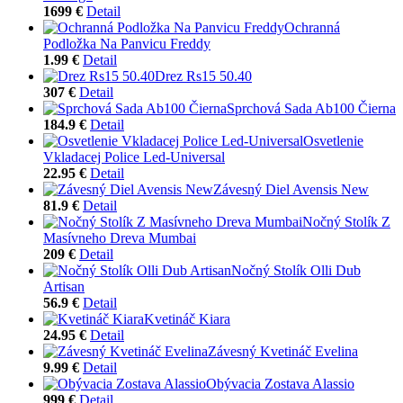
1699 €
Detail
Ochranná
Podložka Na Panvicu Freddy
1.99 €
Detail
Drez Rs15 50.40
307 €
Detail
Sprchová Sada Ab100 Čierna
184.9 €
Detail
Osvetlenie
Vkladacej Police Led-Universal
22.95 €
Detail
Závesný Diel Avensis New
81.9 €
Detail
Nočný Stolík Z
Masívneho Dreva Mumbai
209 €
Detail
Nočný Stolík Olli Dub
Artisan
56.9 €
Detail
Kvetináč Kiara
24.95 €
Detail
Závesný Kvetináč Evelina
9.99 €
Detail
Obývacia Zostava Alassio
999 €
Detail