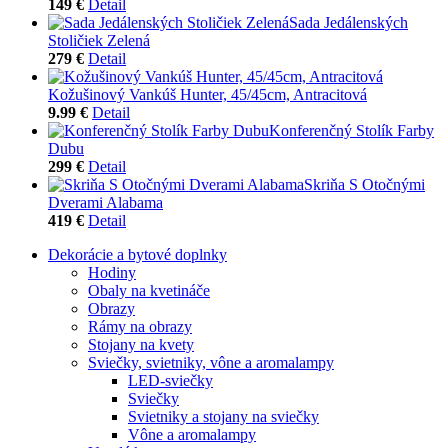
149 €
Detail
Sada Jedálenských
Stoličiek Zelená
279 €
Detail
Kožušinový Vankúš Hunter, 45/45cm, Antracitová
9.99 €
Detail
Konferenčný Stolík Farby
Dubu
299 €
Detail
Skriňa S Otočnými
Dverami Alabama
419 €
Detail
Dekorácie a bytové doplnky
Hodiny
Obaly na kvetináče
Obrazy
Rámy na obrazy
Stojany na kvety
Sviečky, svietniky, vône a aromalampy
LED-sviečky
Sviečky
Svietniky a stojany na sviečky
Vône a aromalampy