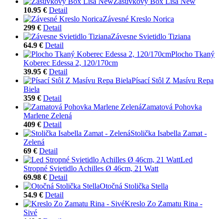
Zásuvkový Box Lisa New
10.95 €
Detail
Závesné Kreslo Norica
299 €
Detail
Závesne Svietidlo Tiziana
64.9 €
Detail
Plocho Tkaný
Koberec Edessa 2, 120/170cm
39.95 €
Detail
Písací Stôl Z Masívu Repa
Biela
359 €
Detail
Zamatová Pohovka
Marlene Zelená
409 €
Detail
Stolička Isabella Zamat -
Zelená
69 €
Detail
Led
Stropné Svietidlo Achilles Ø 46cm, 21 Watt
69.98 €
Detail
Otočná Stolička Stella
54.9 €
Detail
Kreslo Zo Zamatu Rina -
Sivé