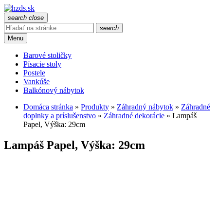
search
close
search
Menu
Barové stoličky
Písacie stoly
Postele
Vankúše
Balkónový nábytok
Domáca stránka
»
Produkty
»
Záhradný nábytok
»
Záhradné
doplnky a príslušenstvo
»
Záhradné dekorácie
»
Lampáš
Papel, Výška: 29cm
Lampáš Papel, Výška: 29cm