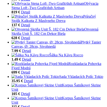
Obývacia
Stena Loft -Two Grafit/dub Artisan
819 €
Detail
Príručný
Stolík Kalkutta Z Masívneho Dreva
137 €
Detail
Otvorená
Skriňa Unit Š. 182 Cm Dekor Biela
628 €
Detail
Plytký Tanier
Canvas, Ø: 28cm, Sivohnedá
7.99 €
Detail
Šálka Na Kávu Rocco
1.49 €
Detail
Rozkladacia Pohovka
Fjord Modrá
699 €
Detail
Sada Vkladacích Políc Tokio
35.95 €
Detail
Korpus Šatníkovej Skrine
Unit
105 €
Detail
Korpus Šatníkovej Skrine
Unit
115 €
Detail