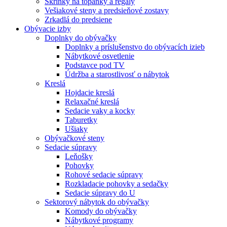
Skrinky na topánky a regály
Vešiakové steny a predsieňové zostavy
Zrkadlá do predsiene
Obývacie izby
Doplnky do obývačky
Doplnky a príslušenstvo do obývacích izieb
Nábytkové osvetlenie
Podstavce pod TV
Údržba a starostlivosť o nábytok
Kreslá
Hojdacie kreslá
Relaxačné kreslá
Sedacie vaky a kocky
Taburetky
Ušiaky
Obývačkové steny
Sedacie súpravy
Leňošky
Pohovky
Rohové sedacie súpravy
Rozkladacie pohovky a sedačky
Sedacie súpravy do U
Sektorový nábytok do obývačky
Komody do obývačky
Nábytkové programy