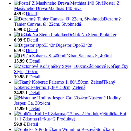
Posteľ Z
Masívneho Dreva Matthias 140 Sivá
489 €
Detail
Dezertný
Tanier Canvas, Ø: 22cm, Sivohnedá
6.99 €
Detail
Držiak Na Stenu Praktiker
6.99 €
Detail
Digestor Opo5342n
659 €
Detail
Džbán Sahara - S, 400ml
15.99 €
Detail
Záclonové Koľajničky
Style, 160cm
19.98 €
Detail
Tkaný
Koberec Palermo 1, 80/150cm, Zelená
24.95 €
Detail
Nástenné Hodiny
Jesper, Ca. 30x4cm
14.99 €
Detail
Stolička Eni
1+1 Zdarma (1*kus=2 Produkty)
59.9 €
Detail
Stolička S