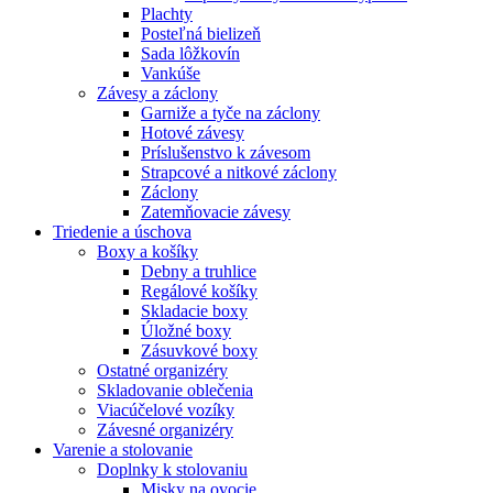
Plachty
Posteľná bielizeň
Sada lôžkovín
Vankúše
Závesy a záclony
Garniže a tyče na záclony
Hotové závesy
Príslušenstvo k závesom
Strapcové a nitkové záclony
Záclony
Zatemňovacie závesy
Triedenie a úschova
Boxy a košíky
Debny a truhlice
Regálové košíky
Skladacie boxy
Úložné boxy
Zásuvkové boxy
Ostatné organizéry
Skladovanie oblečenia
Viacúčelové vozíky
Závesné organizéry
Varenie a stolovanie
Doplnky k stolovaniu
Misky na ovocie