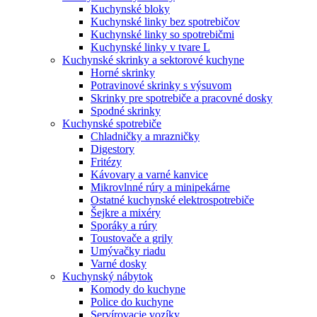
Kuchynské bloky
Kuchynské linky bez spotrebičov
Kuchynské linky so spotrebičmi
Kuchynské linky v tvare L
Kuchynské skrinky a sektorové kuchyne
Horné skrinky
Potravinové skrinky s výsuvom
Skrinky pre spotrebiče a pracovné dosky
Spodné skrinky
Kuchynské spotrebiče
Chladničky a mrazničky
Digestory
Fritézy
Kávovary a varné kanvice
Mikrovlnné rúry a minipekárne
Ostatné kuchynské elektrospotrebiče
Šejkre a mixéry
Sporáky a rúry
Toustovače a grily
Umývačky riadu
Varné dosky
Kuchynský nábytok
Komody do kuchyne
Police do kuchyne
Servírovacie vozíky