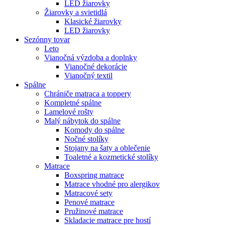
LED žiarovky
Žiarovky a svietidlá
Klasické žiarovky
LED žiarovky
Sezónny tovar
Leto
Vianočná výzdoba a doplnky
Vianočné dekorácie
Vianočný textil
Spálne
Chrániče matraca a toppery
Kompletné spálne
Lamelové rošty
Malý nábytok do spálne
Komody do spálne
Nočné stolíky
Stojany na šaty a oblečenie
Toaletné a kozmetické stolíky
Matrace
Boxspring matrace
Matrace vhodné pro alergikov
Matracové sety
Penové matrace
Pružinové matrace
Skladacie matrace pre hostí